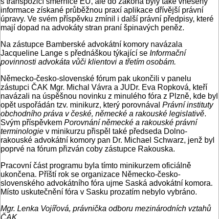
s transpozicí směrnice EU, ale do zákona byly také vneseny
informace získané průběžnou praxí aplikace dřívější právní
úpravy. Ve svém příspěvku zmínil i další právní předpisy, které
mají dopad na advokáty stran praní špinavých peněz.
Na zástupce Bamberské advokátní komory navázala
Jacqueline Lange s přednáškou týkající se
Informační
povinnosti advokáta vůči klientovi a třetím osobám.
Německo-česko-slovenské fórum pak ukončili v panelu
zástupci ČAK Mgr. Michal Vávra a JUDr. Eva Ropková, kteří
navázali na úspěšnou novinku z minulého fóra z Plzně, kde byl
opět uspořádán tzv. minikurz, který porovnával
Právní instituty
obchodního práva v české, německé a rakouské legislativě
.
Svým příspěvkem
Porovnání německé a rakouské právní
terminologie
v minikurzu přispěl také předseda Dolno-
rakouské advokátní komory pan Dr. Michael Schwarz, jenž byl
poprvé na fórum přizván coby zástupce Rakouska.
Pracovní část programu byla tímto minikurzem oficiálně
ukončena. Příští rok se organizace Německo-česko-
slovenského advokátního fóra ujme Saská advokátní komora.
Místo uskutečnění fóra v Sasku prozatím nebylo vybráno.
Mgr. Lenka Vojířová, právnička odboru mezinárodních vztahů
ČAK