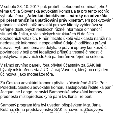
V sobotu 28. 10. 2017 pak proběhl celodenní seminář, jehož
téma určila Slovenská advokátní komora a ta pro tento ročník
vybrala téma:
„Advokát detektivem – nároky na advokáta
při přeshraničním uplatňování práv klienta“
. Při poskytování
právních služeb totiž advokát pro své klienty vyhledává ve
veřejně dostupných rejstřících různé informace o finanční
situaci dlužníka, o vlastnických strukturách či dalších
obchodních vztazích. Plnění těchto úkolů však často naráží na
nedostatek informací, nespolehlivé údaje či odlišnou právní
úpravu. Vybrané téma se dotýkalo právní úpravy konkurzů či
povinnosti v boji proti legalizaci příjmů z trestné činnosti či
poskytování právních služeb partnerům veřejného sektoru.
V rámci prvního panelu fóra přivítal účastníky za SAK její
bývalý místopředseda JUDr. Juraj Vaverka, který po celý den
účinkoval jako moderátor fóra.
Za Českou advokátní komoru přivítal zúčastněné JUDr. Petr
Poledník, Saskou advokátní komoru zastupovala ředitelka paní
Jacqueline Lange, zdravici Bamberské advokátní komory
přednesla místopředsedkyně paní Dr. Ilona Treibert.
Samotný program fóra byl uveden příspěvkem Mgr. Jána
Kutána, člena představenstva SAK, s názvem:
„Odkrývání