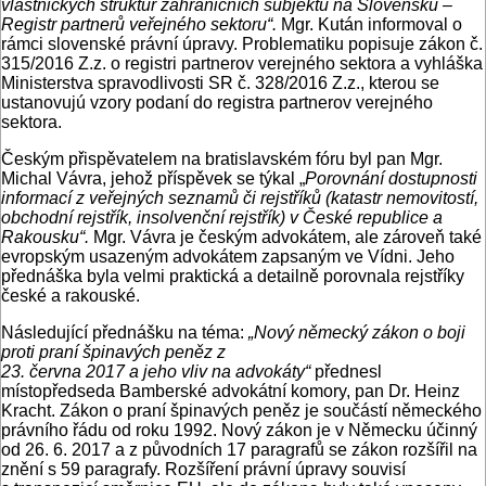
vlastnických struktur zahraničních subjektů na Slovensku –
Registr partnerů veřejného sektoru“.
Mgr. Kután informoval o
rámci slovenské právní úpravy. Problematiku popisuje zákon č.
315/2016 Z.z. o registri partnerov verejného sektora a vyhláška
Ministerstva spravodlivosti SR č. 328/2016 Z.z., kterou se
ustanovujú vzory podaní do registra partnerov verejného
sektora.
Českým přispěvatelem na bratislavském fóru byl pan Mgr.
Michal Vávra, jehož příspěvek se týkal „
Porovnání dostupnosti
informací z veřejných seznamů či rejstříků (katastr nemovitostí,
obchodní rejstřík, insolvenční rejstřík) v České republice a
Rakousku“.
Mgr. Vávra je českým advokátem, ale zároveň také
evropským usazeným advokátem zapsaným ve Vídni. Jeho
přednáška byla velmi praktická a detailně porovnala rejstříky
české a rakouské.
Následující přednášku na téma:
„Nový německý zákon o boji
proti praní špinavých peněz z
23. června 2017 a jeho vliv na advokáty“
přednesl
místopředseda Bamberské advokátní komory, pan Dr. Heinz
Kracht. Zákon o praní špinavých peněz je součástí německého
právního řádu od roku 1992. Nový zákon je v Německu účinný
od 26. 6. 2017 a z původních 17 paragrafů se zákon rozšířil na
znění s 59 paragrafy. Rozšíření právní úpravy souvisí