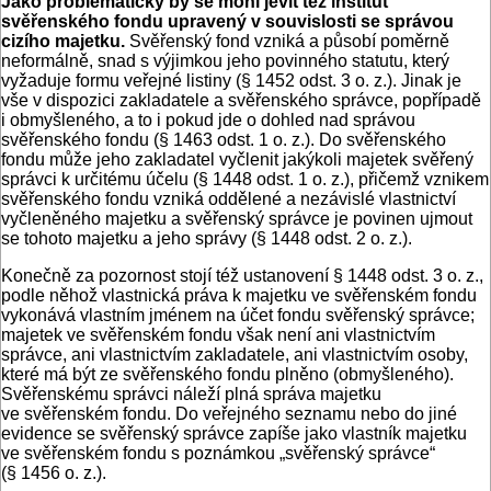
Jako problematický by se mohl jevit též institut
svěřenského fondu upravený v souvislosti se správou
cizího majetku.
Svěřenský fond vzniká a působí poměrně
neformálně, snad s výjimkou jeho povinného statutu, který
vyžaduje formu veřejné listiny (§ 1452 odst. 3 o. z.). Jinak je
vše v dispozici zakladatele a svěřenského správce, popřípadě
i obmyšleného, a to i pokud jde o dohled nad správou
svěřenského fondu (§ 1463 odst. 1 o. z.). Do svěřenského
fondu může jeho zakladatel vyčlenit jakýkoli majetek svěřený
správci k určitému účelu (§ 1448 odst. 1 o. z.), přičemž vznikem
svěřenského fondu vzniká oddělené a nezávislé vlastnictví
vyčleněného majetku a svěřenský správce je povinen ujmout
se tohoto majetku a jeho správy (§ 1448 odst. 2 o. z.).
Konečně za pozornost stojí též ustanovení § 1448 odst. 3 o. z.,
podle něhož vlastnická práva k majetku ve svěřenském fondu
vykonává vlastním jménem na účet fondu svěřenský správce;
majetek ve svěřenském fondu však není ani vlastnictvím
správce, ani vlastnictvím zakladatele, ani vlastnictvím osoby,
které má být ze svěřenského fondu plněno (obmyšleného).
Svěřenskému správci náleží plná správa majetku
ve svěřenském fondu. Do veřejného seznamu nebo do jiné
evidence se svěřenský správce zapíše jako vlastník majetku
ve svěřenském fondu s poznámkou „svěřenský správce“
(§ 1456 o. z.).