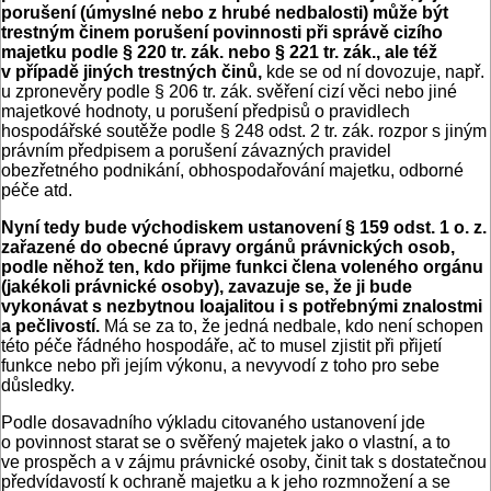
porušení (úmyslné nebo z hrubé nedbalosti) může být
trestným činem porušení povinnosti při správě cizího
majetku podle § 220 tr. zák. nebo § 221 tr. zák., ale též
v případě jiných trestných činů,
kde se od ní dovozuje, např.
u zpronevěry podle § 206 tr. zák. svěření cizí věci nebo jiné
majetkové hodnoty, u porušení předpisů o pravidlech
hospodářské soutěže podle § 248 odst. 2 tr. zák. rozpor s jiným
právním předpisem a porušení závazných pravidel
obezřetného podnikání, obhospodařování majetku, odborné
péče atd.
Nyní tedy bude východiskem ustanovení § 159 odst. 1 o. z.
zařazené do obecné úpravy orgánů právnických osob,
podle něhož ten, kdo přijme funkci člena voleného orgánu
(jakékoli právnické osoby), zavazuje se, že ji bude
vykonávat s nezbytnou loajalitou i s potřebnými znalostmi
a pečlivostí.
Má se za to, že jedná nedbale, kdo není schopen
této péče řádného hospodáře, ač to musel zjistit při přijetí
funkce nebo při jejím výkonu, a nevyvodí z toho pro sebe
důsledky.
Podle dosavadního výkladu citovaného ustanovení jde
o povinnost starat se o svěřený majetek jako o vlastní, a to
ve prospěch a v zájmu právnické osoby, činit tak s dostatečnou
předvídavostí k ochraně majetku a k jeho rozmnožení a se