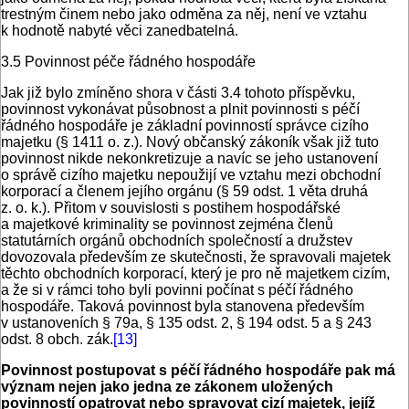
trestným činem nebo jako odměna za něj, není ve vztahu
k hodnotě nabyté věci zanedbatelná.
3.5 Povinnost péče řádného hospodáře
Jak již bylo zmíněno shora v části 3.4 tohoto příspěvku,
povinnost vykonávat působnost a plnit povinnosti s péčí
řádného hospodáře je základní povinností správce cizího
majetku (§ 1411 o. z.). Nový občanský zákoník však již tuto
povinnost nikde nekonkretizuje a navíc se jeho ustanovení
o správě cizího majetku nepoužijí ve vztahu mezi obchodní
korporací a členem jejího orgánu (§ 59 odst. 1 věta druhá
z. o. k.). Přitom v souvislosti s postihem hospodářské
a majetkové kriminality se povinnost zejména členů
statutárních orgánů obchodních společností a družstev
dovozovala především ze skutečnosti, že spravovali majetek
těchto obchodních korporací, který je pro ně majetkem cizím,
a že si v rámci toho byli povin­ni počínat s péčí řádného
hospodáře. Taková povinnost byla stanovena především
v ustanoveních § 79a, § 135 odst. 2, § 194 odst. 5 a § 243
odst. 8 obch. zák.
[13]
Povinnost postupovat s péčí řádného hospodáře pak má
význam nejen jako jedna ze zákonem uložených
povinností opatrovat nebo spravovat cizí majetek, jejíž