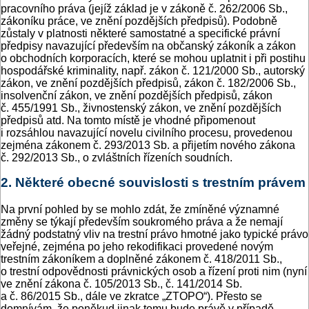
pracovního práva (jejíž základ je v zákoně č. 262/2006 Sb.,
zákoníku práce, ve znění pozdějších předpisů). Podobně
zůstaly v platnosti některé samostatné a specifické právní
předpisy navazující především na občanský zákoník a zákon
o obchodních korporacích, které se mohou uplatnit i při postihu
hospodářské kriminality, např. zákon č. 121/2000 Sb., autorský
zákon, ve znění pozdějších předpisů, zákon č. 182/2006 Sb.,
insolvenční zákon, ve znění pozdějších předpisů, zákon
č. 455/1991 Sb., živnostenský zákon, ve znění pozdějších
předpisů atd. Na tomto místě je vhodné připomenout
i rozsáhlou navazující novelu civilního procesu, provedenou
zejména zákonem č. 293/2013 Sb. a přijetím nového zákona
č. 292/2013 Sb., o zvláštních řízeních soudních.
2. Některé obecné souvislosti s trestním právem
Na první pohled by se mohlo zdát, že zmíněné významné
změny se týkají především soukromého práva a že nemají
žádný podstatný vliv na trestní právo hmotné jako typické právo
veřejné, zejména po jeho rekodifikaci provedené novým
trestním zákoníkem a doplněné zákonem č. 418/2011 Sb.,
o trestní odpovědnosti právnických osob a řízení proti nim (nyní
ve znění zákona č. 105/2013 Sb., č. 141/2014 Sb.
a č. 86/2015 Sb., dále ve zkratce „ZTOPO“). Přesto se
domnívám, že poněkud jinak tomu bude právě v případě