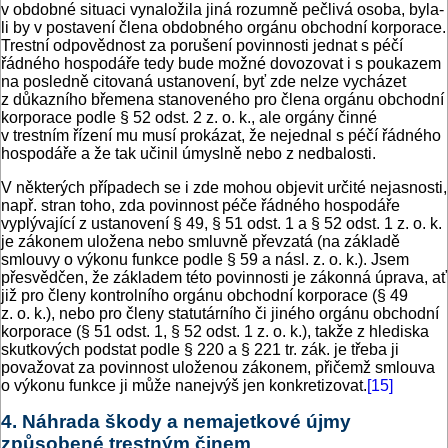
v obdobné situaci vynaložila jiná rozumně pečlivá osoba, byla-
li by v postavení člena obdobného orgánu obchodní korporace.
Trestní odpovědnost za porušení povinnosti jednat s péčí
řádného hospodáře tedy bude možné dovozovat i s poukazem
na posledně citovaná ustanovení, byť zde nelze vycházet
z důkazního břemena stanoveného pro člena orgánu obchodní
korporace podle § 52 odst. 2 z. o. k., ale orgány činné
v trestním řízení mu musí prokázat, že nejednal s péčí řádného
hospodáře a že tak učinil úmyslně nebo z nedbalosti.
V některých případech se i zde mohou objevit určité nejasnosti,
např. stran toho, zda povinnost péče řádného hospodáře
vyplývající z ustanovení § 49, § 51 odst. 1 a § 52 odst. 1 z. o. k.
je zákonem uložena nebo smluvně převzatá (na základě
smlouvy o výkonu funkce podle § 59 a násl. z. o. k.). Jsem
přesvědčen, že základem této povinnosti je zákonná úprava, ať
již pro členy kontrolního orgánu obchodní korporace (§ 49
z. o. k.), nebo pro členy statutárního či jiného orgánu obchodní
korporace (§ 51 odst. 1, § 52 odst. 1 z. o. k.), takže z hlediska
skutkových podstat podle § 220 a § 221 tr. zák. je třeba ji
považovat za povinnost uloženou zákonem, přičemž smlouva
o výkonu funkce ji může nanejvýš jen konkretizovat.
[15]
4. Náhrada škody a nemajetkové újmy
způsobené trestným činem