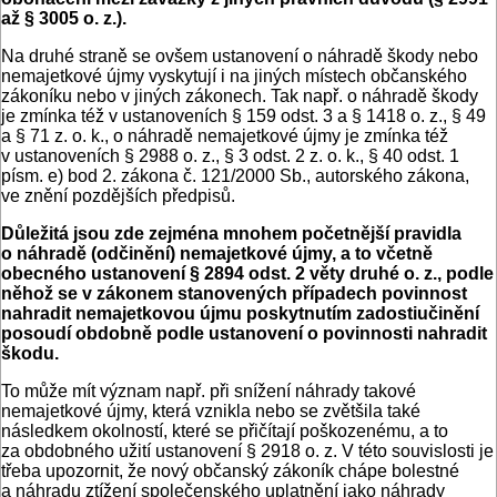
až § 3005 o. z.).
Na druhé straně se ovšem ustanovení o náhradě škody nebo
nemajetkové újmy vyskytují i na jiných místech občanského
zákoníku nebo v jiných zákonech. Tak např. o náhradě škody
je zmínka též v ustanoveních § 159 odst. 3 a § 1418 o. z., § 49
a § 71 z. o. k., o náhradě nemajetkové újmy je zmínka též
v ustanoveních § 2988 o. z., § 3 odst. 2 z. o. k., § 40 odst. 1
písm. e) bod 2. zákona č. 121/2000 Sb., autorského zákona,
ve znění pozdějších předpisů.
Důležitá jsou zde zejména mnohem početnější pravidla
o náhradě (odčinění) nemajetkové újmy, a to včetně
obecného ustanovení § 2894 odst. 2 věty druhé o. z., podle
něhož se v zákonem stanovených případech povinnost
nahradit nemajetkovou újmu poskytnutím zadostiučinění
posoudí obdobně podle ustanovení o povinnosti nahradit
škodu.
To může mít význam např. při snížení náhrady takové
nemajetkové újmy, která vznikla nebo se zvětšila také
následkem okolností, které se přičítají poškozenému, a to
za obdobného užití ustanovení § 2918 o. z. V této souvislosti je
třeba upozornit, že nový občanský zákoník chápe bolestné
a náhradu ztížení společenského uplatnění jako náhrady