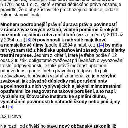
§ 1701 odst. 1 o. z., které v rámci dědického práva obsahuje
pravidlo, že dluhy zůstavitele přecházejí na dědice, ledaže
zákon stanoví jinak.
Mnohem podrobnější právní úprava práv a povinností
v rámci závazkových vztahů, včetně poměrně širokých
možností zajištění a utvrzení dluhů
(viz zejména § 2010 až
§ 2054 o. z.),
[3]
či povinnosti k náhradě majetkové
a nemajetkové újmy
(podle § 2894 a násl. o. z.),
[4]
by měla
mít význam též z hlediska uplatňování zásady subsidiarity
trestní represe.
Jedním z kritérií, které je třeba podle § 12
odst. 2 tr. zák. obligatorně zvažovat při úvahách o vyvozování
trestní odpovědnosti, je totiž právě možnost uplatnění
odpovědnosti podle jiného právního předpisu. To pak
u závazkových právních vztahů znamená, že
je nezbytné
zvažovat, jak závažné důsledky má porušení práv
a povinností z nich vyplývajících a jakými mimotrestními
opatřeními lze reagovat na takové porušení, a to např.
využitím zajišťovacího institutu ke splnění dluhu,
vymáháním povinnosti k náhradě škody nebo jiné újmy
atd.
[5]
3.2 Lichva
Na rozdíl od dřívějšího stavu
nový občanský zákoník již