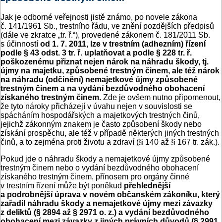
Jak je odborné veřejnosti jistě známo, po novele zákona
č. 141/1961 Sb., trestního řádu, ve znění pozdějších předpisů
(dále ve zkratce „tr. ř.“), provedené zákonem č. 181/2011 Sb.
s účinností
od 1. 7. 2011, lze v trestním (adhezním) řízení
podle § 43 odst. 3 tr. ř. uplatňovat a podle § 228 tr. ř.
poškozenému přiznat nejen nárok na náhradu škody, tj.
újmy na majetku, způsobené trestným činem, ale též nárok
na náhradu (odčinění) nemajetkové újmy způsobené
trestným činem a na vydání bezdůvodného obohacení
získaného trestným činem.
Zde je ovšem nutno připomenout,
že tyto nároky přicházejí v úvahu nejen v souvislosti se
spácháním hospodářských a majetkových trestných činů,
jejichž zákonným znakem je často způsobení škody nebo
získání prospěchu, ale též v případě některých jiných trestných
činů, a to zejména proti životu a zdraví (§ 140 až § 167 tr. zák.).
Pokud jde o náhradu škody a nemajetkové újmy způsobené
trestným činem nebo o vydání bezdůvodného obohacení
získaného trestným činem, přínosem pro orgány činné
v trestním řízení může být poněkud
přehlednější
a podrobnější úprava v novém občanském zákoníku, který
zařadil náhradu škody a nemajetkové újmy mezi závazky
z deliktů (§ 2894 až § 2971 o. z.) a vydání bezdůvodného
obohacení mezi závazky z jiných právních důvodů (§ 2991