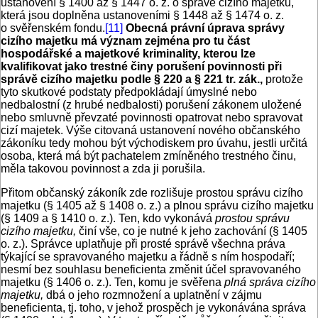
ustanovení § 1400 až § 1447 o. z. o správě cizího majetku,
která jsou doplněna ustanoveními § 1448 až § 1474 o. z.
o svěřenském fondu.
[11]
Obecná právní úprava správy
cizího majetku má význam zejména pro tu část
hospodářské a majetkové kriminality, kterou lze
kvalifikovat jako trestné činy porušení povinnosti při
správě cizího majetku podle § 220 a § 221 tr. zák.,
protože
tyto skutkové podstaty předpokládají úmyslné nebo
nedbalostní (z hrubé nedbalosti) porušení zákonem uložené
nebo smluvně převzaté povinnosti opatrovat nebo spravovat
cizí majetek. Výše citovaná ustanovení nového občanského
zákoníku tedy mohou být východiskem pro úvahu, jestli určitá
osoba, která má být pachatelem zmíněného trestného činu,
měla takovou povinnost a zda ji porušila.
Přitom občanský zákoník zde rozlišuje prostou správu cizího
majetku (§ 1405 až § 1408 o. z.) a plnou správu cizího majetku
(§ 1409 a § 1410 o. z.). Ten, kdo vykonává
prostou správu
cizího majetku,
činí vše, co je nutné k jeho zachování (§ 1405
o. z.). Správce uplatňuje při prosté správě všechna práva
týkající se spravovaného majetku a řádně s ním hospodaří;
nesmí bez souhlasu beneficienta změnit účel spravovaného
majetku (§ 1406 o. z.). Ten, komu je svěřena
plná správa cizího
majetku,
dbá o jeho rozmnožení a uplatnění v zájmu
beneficienta, tj. toho, v jehož prospěch je vykonávána správa