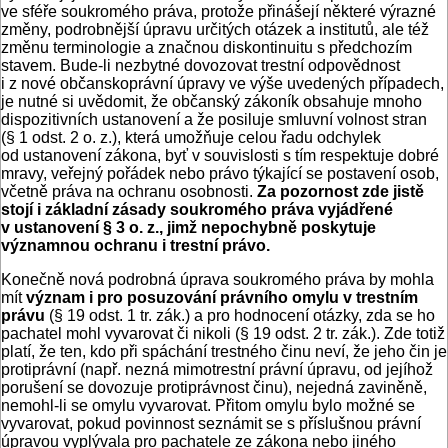
ve sféře soukromého práva, protože přinášejí některé výrazné
změny, podrobnější úpravu určitých otázek a institutů, ale též
změnu terminologie a značnou diskontinuitu s předchozím
stavem. Bude-li nezbytné dovozovat trestní odpovědnost
i z nové občanskoprávní úpravy ve výše uvedených případech,
je nutné si uvědomit, že občanský zákoník obsahuje mnoho
dispozitivních ustanovení a že posiluje smluvní volnost stran
(§ 1 odst. 2 o. z.), která umožňuje celou řadu odchylek
od ustanovení zákona, byť v souvislosti s tím respektuje dobré
mravy, veřejný pořádek nebo právo týkající se postavení osob,
včetně práva na ochranu osobnosti.
Za pozornost zde jistě
stojí i základní zásady soukromého práva vyjádřené
v ustanovení § 3 o. z., jimž nepochybně poskytuje
významnou ochranu i trestní právo.
Konečně nová podrobná úprava soukromého práva by mohla
mít
význam i pro posuzování právního omylu v trestním
právu
(§ 19 odst. 1 tr. zák.) a pro hodnocení otázky, zda se ho
pachatel mohl vyvarovat či nikoli (§ 19 odst. 2 tr. zák.). Zde totiž
platí, že ten, kdo při spáchání trestného činu neví, že jeho čin je
protiprávní (např. nezná mimotrestní právní úpravu, od jejíhož
porušení se dovozuje protiprávnost činu), nejedná zaviněně,
nemohl-li se omylu vyvarovat. Přitom omylu bylo možné se
vyvarovat, pokud povinnost seznámit se s příslušnou právní
úpravou vyplývala pro pachatele ze zákona nebo jiného