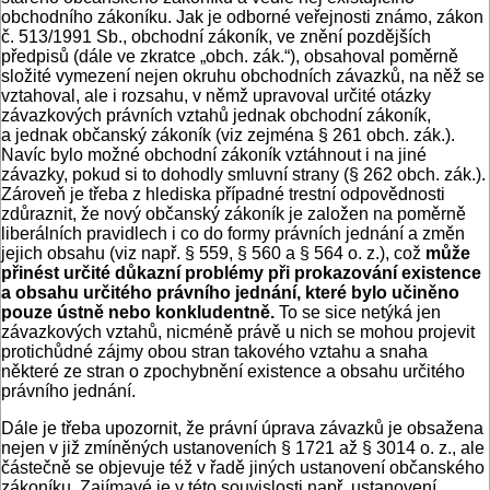
obchodního zákoníku. Jak je odborné veřejnosti známo, zákon
č. 513/1991 Sb., obchodní zákoník, ve znění pozdějších
předpisů (dále ve zkratce „obch. zák.“), obsahoval poměrně
složité vymezení nejen okruhu obchodních závazků, na něž se
vztahoval, ale i rozsahu, v němž upravoval určité otázky
závazkových právních vztahů jednak obchodní zákoník,
a jednak občanský zákoník (viz zejména § 261 obch. zák.).
Navíc bylo možné obchodní zákoník vztáhnout i na jiné
závazky, pokud si to dohodly smluvní strany (§ 262 obch. zák.).
Zároveň je třeba z hlediska případné trestní odpovědnosti
zdůraznit, že nový občanský zákoník je založen na poměrně
liberálních pravidlech i co do formy právních jednání a změn
jejich obsahu (viz např. § 559, § 560 a § 564 o. z.), což
může
přinést určité důkazní problémy při prokazování existence
a obsahu určitého právního jednání, které bylo učiněno
pouze ústně nebo konkludentně.
To se sice netýká jen
závazkových vztahů, nicméně právě u nich se mohou projevit
protichůdné zájmy obou stran takového vztahu a snaha
některé ze stran o zpochybnění existence a obsahu určitého
právního jednání.
Dále je třeba upozornit, že právní úprava závazků je obsažena
nejen v již zmíněných ustanoveních § 1721 až § 3014 o. z., ale
částečně se objevuje též v řadě jiných ustanovení občanského
zákoníku. Zajímavé je v této souvislosti např. ustanovení