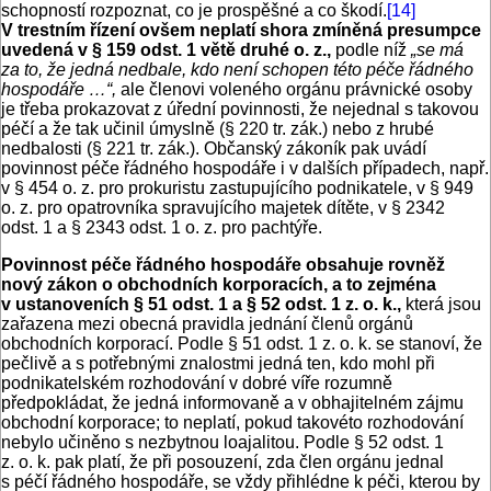
schopností rozpoznat, co je prospěšné a co škodí.
[14]
V trestním řízení ovšem neplatí shora zmíněná presumpce
uvedená v § 159 odst. 1 větě druhé o. z.,
podle níž
„se má
za to, že jedná nedbale, kdo není schopen této péče řádného
hospodáře …“,
ale členovi voleného orgánu právnické osoby
je třeba prokazovat z úřední povinnosti, že nejednal s takovou
péčí a že tak učinil úmyslně (§ 220 tr. zák.) nebo z hrubé
nedbalosti (§ 221 tr. zák.). Občanský zákoník pak uvádí
povinnost péče řádného hospodáře i v dalších případech, např.
v § 454 o. z. pro prokuristu zastupujícího podnikatele, v § 949
o. z. pro opatrovníka spravujícího majetek dítěte, v § 2342
odst. 1 a § 2343 odst. 1 o. z. pro pachtýře.
Povinnost péče řádného hospodáře obsahuje rovněž
nový zákon o obchodních korporacích, a to zejména
v ustanoveních § 51 odst. 1 a § 52 odst. 1 z. o. k.,
která jsou
zařazena mezi obecná pravidla jednání členů orgánů
obchodních korporací. Podle § 51 odst. 1 z. o. k. se stanoví, že
pečlivě a s potřebnými znalostmi jedná ten, kdo mohl při
podnikatelském rozhodování v dobré víře rozumně
předpokládat, že jedná informovaně a v obhajitelném zájmu
obchodní korporace; to neplatí, pokud takovéto rozhodování
nebylo učiněno s nezbytnou loajalitou. Podle § 52 odst. 1
z. o. k. pak platí, že při posouzení, zda člen orgánu jednal
s péčí řádného hospodáře, se vždy přihlédne k péči, kterou by