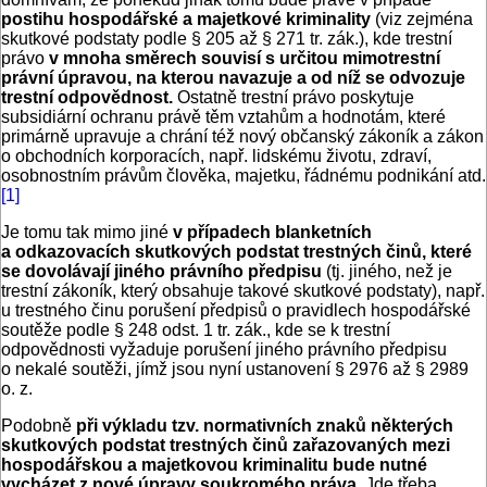
postihu hospodářské a majetkové kriminality
(viz zejména
skutkové podstaty podle § 205 až § 271 tr. zák.), kde trestní
právo
v mnoha směrech souvisí s určitou mimotrestní
právní úpravou, na kterou navazuje a od níž se odvozuje
trestní odpovědnost.
Ostatně trestní právo poskytuje
subsidiární ochranu právě těm vztahům a hodnotám, které
primárně upravuje a chrání též nový občanský zákoník a zákon
o obchodních korporacích, např. lidskému životu, zdraví,
osobnostním právům člověka, majetku, řádnému podnikání atd.
[1]
Je tomu tak mimo jiné
v případech blanketních
a odkazovacích skutkových podstat trestných činů, které
se dovolávají jiného právního předpisu
(tj. jiného, než je
trestní zákoník, který obsahuje takové skutkové podstaty), např.
u trestného činu porušení předpisů o pravidlech hospodářské
soutěže podle § 248 odst. 1 tr. zák., kde se k trestní
odpovědnosti vyžaduje porušení jiného právního předpisu
o nekalé soutěži, jímž jsou nyní ustanovení § 2976 až § 2989
o. z.
Podobně
při výkladu tzv. normativních znaků některých
skutkových podstat trestných činů zařazovaných mezi
hospodářskou a majetkovou kriminalitu bude nutné
vycházet z nové úpravy soukromého práva.
Jde třeba