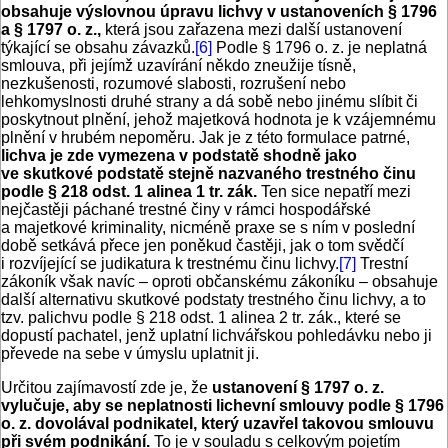
obsahuje výslovnou úpravu lichvy v ustanoveních § 1796
a § 1797 o. z.,
která jsou zařazena mezi další ustanovení
týkající se obsahu závazků.
[6]
Podle § 1796 o. z. je neplatná
smlouva, při jejímž uzavírání někdo zneužije tísně,
nezkušenosti, rozumové slabosti, rozrušení nebo
lehkomyslnosti druhé strany a dá sobě nebo jinému slíbit či
poskytnout plnění, jehož majetková hodnota je k vzájemnému
plnění v hrubém nepoměru. Jak je z této formulace patrné,
lichva je zde vymezena v podstatě shodně jako
ve skutkové podstatě stejně nazvaného trestného činu
podle § 218 odst. 1 alinea 1 tr. zák.
Ten sice nepatří mezi
nejčastěji páchané trestné činy v rámci hospodářské
a majetkové kriminality, nicméně praxe se s ním v poslední
době setkává přece jen poněkud častěji, jak o tom svědčí
i rozvíjející se judikatura k trestnému činu lichvy.
[7]
Trestní
zákoník však navíc – oproti občanskému zákoníku – obsahuje
další alternativu skutkové podstaty trestného činu lichvy, a to
tzv. palichvu podle § 218 odst. 1 alinea 2 tr. zák., které se
dopustí pachatel, jenž uplatní lichvářskou pohledávku nebo ji
převede na sebe v úmyslu uplatnit ji.
Určitou zajímavostí zde je, že
ustanovení § 1797 o. z.
vylučuje, aby se neplatnosti lichevní smlouvy podle § 1796
o. z. dovolával podnikatel, který uzavřel takovou smlouvu
při svém podnikání.
To je v souladu s celkovým pojetím