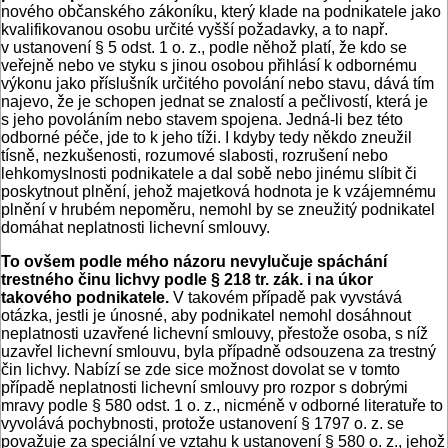
nového občanského zákoníku, který klade na podnikatele jako
kvalifikovanou osobu určité vyšší požadavky, a to např.
v ustanovení § 5 odst. 1 o. z., podle něhož platí, že kdo se
veřejně nebo ve styku s jinou osobou přihlásí k odbornému
výkonu jako příslušník určitého povolání nebo stavu, dává tím
najevo, že je schopen jednat se znalostí a pečlivostí, která je
s jeho povoláním nebo stavem spojena. Jedná-li bez této
odborné péče, jde to k jeho tíži. I kdyby tedy někdo zneužil
tísně, nezkušenosti, rozumové slabosti, rozrušení nebo
lehkomyslnosti podnikatele a dal sobě nebo jinému slíbit či
poskytnout plnění, jehož majetková hodnota je k vzájemnému
plnění v hrubém nepoměru, nemohl by se zneužitý podnikatel
domáhat neplatnosti lichevní smlouvy.
To ovšem podle mého názoru nevylučuje spáchání
trestného činu lichvy podle § 218 tr. zák. i na úkor
takového podnikatele.
V takovém případě pak vyvstává
otázka, jestli je únosné, aby podnikatel nemohl dosáhnout
neplatnosti uzavřené lichevní smlouvy, přestože osoba, s níž
uzavřel lichevní smlouvu, byla případně odsouzena za trestný
čin lichvy. Nabízí se zde sice možnost dovolat se v tomto
případě neplatnosti lichevní smlouvy pro rozpor s dobrými
mravy podle § 580 odst. 1 o. z., nicméně v odborné literatuře to
vyvolává pochybnosti, protože ustanovení § 1797 o. z. se
považuje za speciální ve vztahu k ustanovení § 580 o. z., jehož