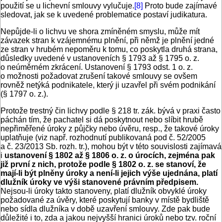
použití se u lichevní smlouvy vylučuje.
[8]
Proto bude zajímavé
sledovat, jak se k uvedené problematice postaví judikatura.
Nepůjde-li o lichvu ve shora zmíněném smyslu, může mít
závazek stran k vzájemnému plnění, při němž je plnění jedné
ze stran v hrubém nepoměru k tomu, co poskytla druhá strana,
důsledky uvedené v ustanoveních § 1793 až § 1795 o. z.
o neúměrném zkrácení. Ustanovení § 1793 odst. 1 o. z.
o možnosti požadovat zrušení takové smlouvy se ovšem
rovněž netýká podnikatele, který ji uzavřel při svém podnikání
(§ 1797 o. z.).
Protože trestný čin lichvy podle § 218 tr. zák. bývá v praxi často
páchán tím, že pachatel si dá poskytnout nebo slíbit hrubě
nepřiměřené úroky z půjčky nebo úvěru, resp., že takové úroky
uplatňuje (viz např. rozhodnutí publikovaná pod č. 52/2005
a č. 23/2013 Sb. rozh. tr.), mohou být v této souvislosti zajímavá
i
ustanovení § 1802 až § 1806 o. z. o úrocích, zejména pak
již první z nich, protože podle § 1802 o. z. se stanoví, že
mají-li být plněny úroky a není‑li jejich výše ujednána, platí
dlužník úroky ve výši stanovené právním předpisem.
Nejsou-li úroky takto stanoveny, platí dlužník obvyklé úroky
požadované za úvěry, které poskytují banky v místě bydliště
nebo sídla dlužníka v době uzavření smlouvy. Zde pak bude
důležité i to, zda a jakou nejvyšší hranici úroků nebo tzv. roční