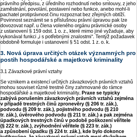
právního předpisu, z úředního rozhodnutí nebo smlouvy, z jeho
zaměstnání, povolání, postavení nebo funkce, anebo mohl-li
pachatel protiprávnost činu rozpoznat bez zřejmých obtíží.
Povinnost seznámit se s příslušnou právní úpravou pak lze
dovozovat např. u člena voleného orgánu právnické osoby
z ustanovení § 159 odst. 1 o. z., které mimo jiné vyžaduje, aby
vykonával funkci „i s potřebnými znalostmi“. Tentýž požadavek
obdobně formuluje i ustanovení § 51 odst. 1 z. o. k.
3. Nová úprava určitých otázek významných pro
postih hospodářské a majetkové kriminality
3.1 Závazkové právní vztahy
Se vznikem a existencí určitých závazkových právních vztahů
mohou souviset různé trestné činy zahrnované do rámce
hospodářské a majetkové kriminality
. Praxe se typicky
zabývá porušením závazkových právních vztahů zejména
v případě trestných činů zpronevěry (§ 206 tr. zák.),
podvodu (§ 209 tr. zák.), pojistného podvodu (§ 210
tr. zák.), úvěrového podvodu (§ 211 tr. zák.) a pak zejména
úpadkových trestných činů v podobě poškození věřitele
(§ 222 tr. zák.), zvýhodnění věřitele (§ 223 tr. zák.)
a způsobení úpadku (§ 224 tr. zák.), kde bylo dokonce
judikováno, že závazkový právní vztah mezi dlužníkem