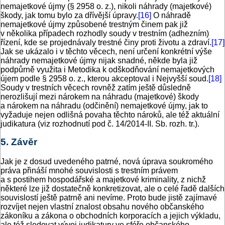
nemajetkové újmy (§ 2958 o. z.), nikoli náhrady (majetkové)
škody, jak tomu bylo za dřívější úpravy.
[16]
O náhradě
nemajetkové újmy způsobené trestným činem pak již
v několika případech rozhodly soudy v trestním (adhezním)
řízení, kde se projednávaly trestné činy proti životu a zdraví.
[17]
Jak se ukázalo i v těchto věcech, není určení konkrétní výše
náhrady nemajetkové újmy nijak snadné, někde byla již
podpůrně využita i Metodika k odškodňování nemajetkových
újem podle § 2958 o. z., kterou akceptoval i Nejvyšší soud.
[18]
Soudy v trestních věcech rovněž zatím ještě důsledně
nerozlišují mezi nárokem na náhradu (majetkové) škody
a nárokem na náhradu (odčinění) nemajetkové újmy, jak to
vyžaduje nejen odlišná povaha těchto nároků, ale též aktuální
judikatura (viz rozhodnutí pod č. 14/2014-II. Sb. rozh. tr.).
5. Závěr
Jak je z dosud uvedeného patrné, nová úprava soukromého
práva přináší mnohé souvislosti s trestním právem
a s postihem hospodářské a majetkové kriminality, z nichž
některé lze již dostatečně konkretizovat, ale o celé řadě dalších
souvislostí ještě patrně ani nevíme. Proto bude jistě zajímavé
rozvíjet nejen vlastní znalost obsahu nového občanského
zákoníku a zákona o obchodních korporacích a jejich výkladu,
ale též sledovat vývoj judikatury ve sféře občanského