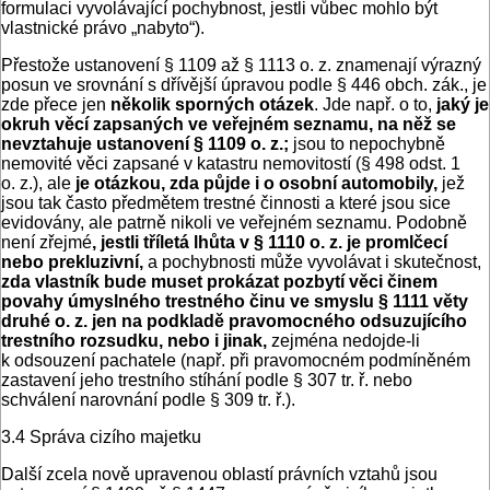
formulaci vyvolávající pochybnost, jestli vůbec mohlo být
vlastnické právo „nabyto“).
Přestože ustanovení § 1109 až § 1113 o. z. znamenají výrazný
posun ve srovnání s dřívější úpravou podle § 446 obch. zák., je
zde přece jen
několik sporných otázek
. Jde např. o to,
jaký je
okruh věcí zapsaných ve veřejném seznamu, na něž se
nevztahuje ustanovení § 1109 o. z.;
jsou to nepochybně
nemovité věci zapsané v katastru nemovitostí (§ 498 odst. 1
o. z.), ale
je otázkou, zda půjde i o osobní automobily,
jež
jsou tak často předmětem trestné činnosti a které jsou sice
evidovány, ale patrně nikoli ve veřejném seznamu. Podobně
není zřejmé
, jestli tříletá lhůta v § 1110 o. z. je promlčecí
nebo prekluzivní,
a pochybnosti může vyvolávat i skutečnost,
zda vlastník bude muset prokázat pozbytí věci činem
povahy úmyslného trestného činu ve smyslu § 1111 věty
druhé o. z. jen na podkladě pravomocného odsuzujícího
trestního rozsudku, nebo i jinak,
zejména nedojde-li
k odsouzení pachatele (např. při pravomocném podmíněném
zastavení jeho trestního stíhání podle § 307 tr. ř. nebo
schválení narovnání podle § 309 tr. ř.).
3.4 Správa cizího majetku
Další zcela nově upravenou oblastí právních vztahů jsou