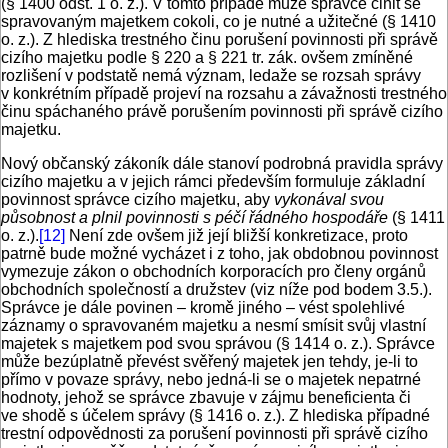
(§ 1400 odst. 1 o. z.). V tomto případě může správce činit se
spravovaným majetkem cokoli, co je nutné a užitečné (§ 1410
o. z.). Z hlediska trestného činu porušení povinnosti při správě
cizího majetku podle § 220 a § 221 tr. zák. ovšem zmíněné
rozlišení v podstatě nemá význam, ledaže se rozsah správy
v konkrétním případě projeví na rozsahu a závažnosti trestného
činu spáchaného právě porušením povinnosti při správě cizího
majetku.
Nový občanský zákoník dále stanoví podrobná pravidla správy
cizího majetku a v jejich rámci především formuluje základní
povinnost správce cizího majetku, aby
vykonával svou
působnost a plnil povinnosti s péčí řádného hospodáře
(§ 1411
o. z.).
[12]
Není zde ovšem již její bližší konkretizace, proto
patrně bude možné vycházet i z toho, jak obdobnou povinnost
vymezuje zákon o obchodních korporacích pro členy orgánů
obchodních společností a družstev (viz níže pod bodem 3.5.).
Správce je dále povinen – kromě jiného – vést spolehlivé
záznamy o spravovaném majetku a nesmí smísit svůj vlastní
majetek s majetkem pod svou správou (§ 1414 o. z.). Správce
může bezúplatně převést svěřený majetek jen tehdy, je-li to
přímo v povaze správy, nebo jedná-li se o majetek nepatrné
hodnoty, jehož se správce zbavuje v zájmu beneficienta či
ve shodě s účelem správy (§ 1416 o. z.). Z hlediska případné
trestní odpovědnosti za porušení povinnosti při správě cizího