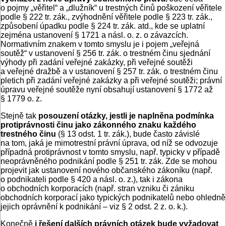
o pojmy „věřitel“ a „dlužník“ u trestných činů poškození věřitele
podle § 222 tr. zák., zvýhodnění věřitele podle § 223 tr. zák.,
způsobení úpadku podle § 224 tr. zák. atd., kde se uplatní
zejména ustanovení § 1721 a násl. o. z. o závazcích.
Normativním znakem v tomto smyslu je i pojem „veřejná
soutěž“ v ustanovení § 256 tr. zák. o trestném činu sjednání
výhody při zadání veřejné zakázky, při veřejné soutěži
a veřejné dražbě a v ustanovení § 257 tr. zák. o trestném činu
pletich při zadání veřejné zakázky a při veřejné soutěži; právní
úpravu veřejné soutěže nyní obsahují ustanovení § 1772 až
§ 1779 o. z.
Stejně tak
posouzení otázky, jestli je naplněna podmínka
protiprávnosti činu jako zákonného znaku každého
trestného činu
(§ 13 odst. 1 tr. zák.), bude často závislé
na tom, jaká je mimotrestní právní úprava, od níž se odvozuje
případná protiprávnost v tomto smyslu, např. typicky v případě
neoprávněného podnikání podle § 251 tr. zák. Zde se mohou
projevit jak ustanovení nového občanského zákoníku (např.
o podnikateli podle § 420 a násl. o. z.), tak i zákona
o obchodních korporacích (např. stran vzniku či zániku
obchodních korporací jako typických podnikatelů nebo ohledně
jejich oprávnění k podnikání – viz § 2 odst. 2 z. o. k.).
Konečně
i řešení dalších právních otázek bude vyžadovat