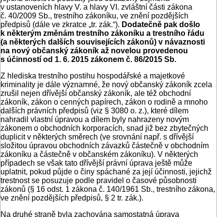
v ustanoveních hlavy V. a hlavy VI. zvláštní části zákona
č. 40/2009 Sb., trestního zákoníku, ve znění pozdějších
předpisů (dále ve zkratce „tr. zák.“).
Dodatečně pak došlo
k některým změnám trestního zákoníku a trestního řádu
(a některých dalších souvisejících zákonů) v návaznosti
na nový občanský zákoník až novelou provedenou
s účinností od 1. 6. 2015 zákonem č. 86/2015 Sb.
Z hlediska trestního postihu hospodářské a majetkové
kriminality je dále významné, že nový občanský zákoník zcela
zrušil nejen dřívější občanský zákoník, ale též obchodní
zákoník, zákon o cenných papírech, zákon o rodině a mnoho
dalších právních předpisů (viz § 3080 o. z.), které dílem
nahradil vlastní úpravou a dílem byly nahrazeny novým
zákonem o obchodních korporacích, snad již bez zbytečných
duplicit v některých směrech (ve srovnání např. s dřívější
složitou úpravou obchodních závazků částečně v obchodním
zákoníku a částečně v občanském zákoníku). V některých
případech se však tato dřívější právní úprava ještě může
uplatnit, pokud půjde o činy spáchané za její účinnosti, jejichž
trestnost se posuzuje podle pravidel o časové působnosti
zákonů (§ 16 odst. 1 zákona č. 140/1961 Sb., trestního zákona,
ve znění pozdějších předpisů, § 2 tr. zák.).
Na druhé straně byla zachována samostatná úprava