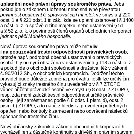
uplatnění nové právní úpravy soukromého práva,
třeba
pokud jde o zákonem uloženou nebo smluvně převzatou
povinnost opatrovat či spravovat cizí majetek
ve smyslu § 220
odst. 1 a § 221 odst. 1 tr. zák., kde se uplatní ustanovení § 1400
a násl. o. z. o správě cizího majetku, nebo ustanovení § 51
a § 52 z. o. k. o povinnosti členů orgánů obchodních korporací
jednat s péčí řádného hospodáře
.
Nová úprava soukromého práva může mít
vliv
i na posuzování trestní odpovědnosti právnických osob,
protože např. podrobná obecná ustanovení o právnických
osobách jsou nyní obsažena v ustanoveních § 118 a násl. o. z.,
a pokud jde o obchodní společnosti a družstva, též v zákoně
č. 90/2012 Sb., o obchodních korporacích. Dodržení těchto
pravidel bude důležité zejména pro úvahu, jestli lze určitý čin
vykazující znaky trestného činu uvedeného v § 7 ZTOPO
vůbec přičítat právnické osobě ve smyslu § 8 odst. 2 ZTOPO,
resp. zda mohl založit trestní odpovědnost určité právnické
osoby i její zaměstnanec podle § 8 odst. 1 písm. d), odst. 2
písm. b) ZTOPO, a to např. z hlediska provedení potřebných
opatření nebo kontroly k zamezení nebo odvrácení následků
spáchaného trestného činu.
Nový občanský zákoník a zákon o obchodních korporacích
vycházejí jen z částečné kontinuity s dřívějším právním stavem