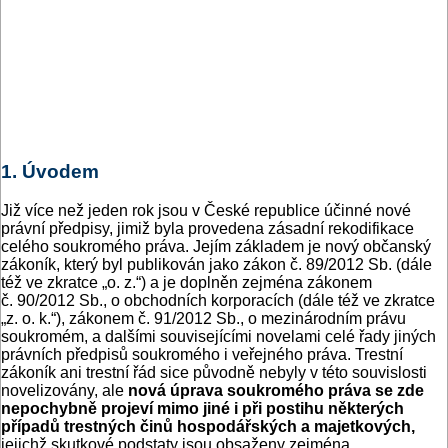
1. Úvodem
Již více než jeden rok jsou v České republice účinné nové
právní předpisy, jimiž byla provedena zásadní rekodifikace
celého soukromého práva. Jejím základem je nový občanský
zákoník, který byl publikován jako zákon č. 89/2012 Sb. (dále
též ve zkratce „o. z.“) a je doplněn zejména zákonem
č. 90/2012 Sb., o obchodních korporacích (dále též ve zkratce
„z. o. k.“), zákonem č. 91/2012 Sb., o mezinárodním právu
soukromém, a dalšími souvisejícími novelami celé řady jiných
právních předpisů soukromého i veřejného práva. Trestní
zákoník ani trestní řád sice původně nebyly v této souvislosti
novelizovány, ale
nová úprava soukromého práva se zde
nepochybně projeví mimo jiné i při postihu některých
případů trestných činů hospodářských a majetkových,
jejichž skutkové podstaty jsou obsaženy zejména