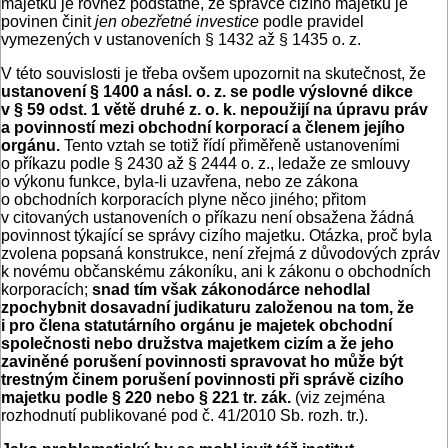
majetku je rovněž podstatné, že správce cizího majetku je
povinen činit
jen obezřetné investice
podle pravidel
vymezených v ustanoveních § 1432 až § 1435 o. z.
V této souvislosti je třeba ovšem upozornit na skutečnost, že
ustanovení § 1400 a násl. o. z. se podle výslovné dikce
v § 59 odst. 1 větě druhé z. o. k. nepoužijí na úpravu práv
a povinností mezi obchodní korporací a členem jejího
orgánu.
Tento vztah se totiž řídí přiměřeně ustanoveními
o příkazu podle § 2430 až § 2444 o. z., ledaže ze smlouvy
o výkonu funkce, byla-li uzavřena, nebo ze zákona
o obchodních korporacích plyne něco jiného; přitom
v citovaných ustanoveních o příkazu není obsažena žádná
povinnost týkající se správy cizího majetku. Otázka, proč byla
zvolena popsaná konstrukce, není zřejmá z důvodových zpráv
k novému občanskému zákoníku, ani k zákonu o obchodních
korporacích;
snad tím však zákonodárce nehodlal
zpochybnit dosavadní judikaturu založenou na tom, že
i pro člena statutárního orgánu je majetek obchodní
společnosti nebo družstva majetkem cizím a že jeho
zaviněné porušení povinnosti spravovat ho může být
trestným činem porušení povinnosti při správě cizího
majetku podle § 220 nebo § 221 tr. zák.
(viz zejména
rozhodnutí publikované pod č. 41/2010 Sb. rozh. tr.).