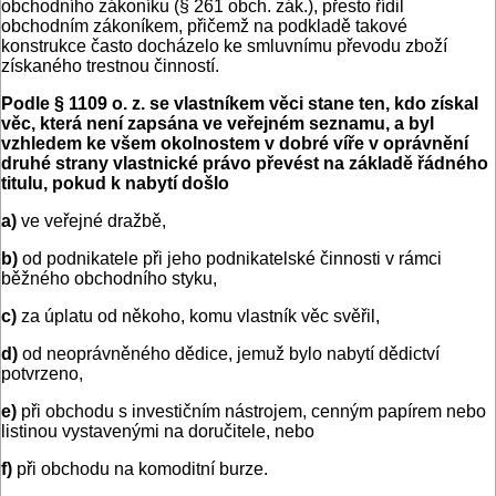
obchodního zákoníku (§ 261 obch. zák.), přesto řídil
obchodním zákoníkem, přičemž na podkladě takové
konstrukce často docházelo ke smluvnímu převodu zboží
získaného trestnou činností.
Podle § 1109 o. z. se vlastníkem věci stane ten, kdo získal
věc, která není zapsána ve veřejném seznamu, a byl
vzhledem ke všem okolnostem v dobré víře v oprávnění
druhé strany vlastnické právo převést na základě řádného
titulu, pokud k nabytí došlo
a)
ve veřejné dražbě,
b)
od podnikatele při jeho podnikatelské činnosti v rámci
běžného obchodního styku,
c)
za úplatu od někoho, komu vlastník věc svěřil,
d)
od neoprávněného dědice, jemuž bylo nabytí dědictví
potvrzeno,
e)
při obchodu s investičním nástrojem, cenným papírem nebo
listinou vystavenými na doručitele, nebo
f)
při obchodu na komoditní burze.