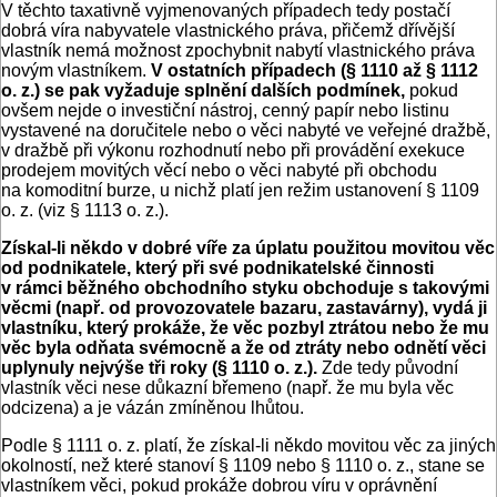
V těchto taxativně vyjmenovaných případech tedy postačí
dobrá víra nabyvatele vlastnického práva, přičemž dřívější
vlastník nemá možnost zpochybnit nabytí vlastnického práva
novým vlastníkem.
V ostatních případech (§ 1110 až § 1112
o. z.) se pak vyžaduje splnění dalších podmínek,
pokud
ovšem nejde o investiční nástroj, cenný papír nebo listinu
vystavené na doručitele nebo o věci nabyté ve veřejné dražbě,
v dražbě při výkonu rozhodnutí nebo při provádění exekuce
prodejem movitých věcí nebo o věci nabyté při obchodu
na komoditní burze, u nichž platí jen režim ustanovení § 1109
o. z. (viz § 1113 o. z.).
Získal-li někdo v dobré víře za úplatu použitou movitou věc
od podnikatele, který při své podnikatelské činnosti
v rámci běžného obchodního styku obchoduje s takovými
věcmi (např. od provozovatele bazaru, zastavárny), vydá ji
vlastníku, který prokáže, že věc pozbyl ztrátou nebo že mu
věc byla odňata svémocně a že od ztráty nebo odnětí věci
uplynuly nejvýše tři roky (§ 1110 o. z.).
Zde tedy původní
vlastník věci nese důkazní břemeno (např. že mu byla věc
odcizena) a je vázán zmíněnou lhůtou.
Podle § 1111 o. z. platí, že získal-li někdo movitou věc za jiných
okolností, než které stanoví § 1109 nebo § 1110 o. z., stane se
vlastníkem věci, pokud prokáže dobrou víru v oprávnění