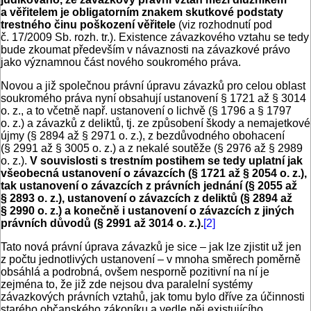
a věřitelem je obligatorním znakem skutkové podstaty
trestného činu poškození věřitele
(viz rozhodnutí pod
č. 17/2009 Sb. rozh. tr.). Existence závazkového vztahu se tedy
bude zkoumat především v návaznosti na závazkové právo
jako významnou část nového soukromého práva.
Novou a již společnou právní úpravu závazků pro celou oblast
soukromého práva nyní obsahují ustanovení § 1721 až § 3014
o. z., a to včetně např. ustanovení o lichvě (§ 1796 a § 1797
o. z.) a závazků z deliktů, tj. ze způsobení škody a nemajetkové
újmy (§ 2894 až § 2971 o. z.), z bezdůvodného obohacení
(§ 2991 až § 3005 o. z.) a z nekalé soutěže (§ 2976 až § 2989
o. z.).
V souvislosti s trestním postihem se tedy uplatní jak
všeobecná ustanovení o závazcích (§ 1721 až § 2054 o. z.),
tak ustanovení o závazcích z právních jednání (§ 2055 až
§ 2893 o. z.), ustanovení o závazcích z deliktů (§ 2894 až
§ 2990 o. z.) a konečně i ustanovení o závazcích z jiných
právních důvodů (§ 2991 až 3014 o. z.).
[2]
Tato nová právní úprava závazků je sice – jak lze zjistit už jen
z počtu jednotlivých ustanovení – v mnoha směrech poměrně
obsáhlá a podrobná, ovšem nesporně pozitivní na ní je
zejména to, že již zde nejsou dva paralelní systémy
závazkových právních vztahů, jak tomu bylo dříve za účinnosti
starého občanského zákoníku a vedle něj existujícího