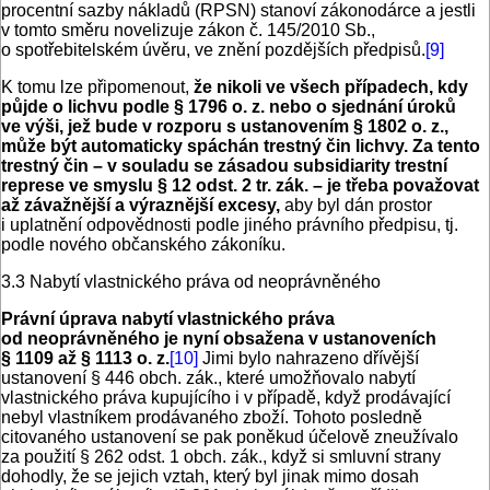
procentní sazby nákladů (RPSN) stanoví zákonodárce a jestli
v tomto směru novelizuje zákon č. 145/2010 Sb.,
o spotřebitelském úvěru, ve znění pozdějších předpisů.
[9]
K tomu lze připomenout,
že nikoli ve všech případech, kdy
půjde o lichvu podle § 1796 o. z. nebo o sjednání úroků
ve výši, jež bude v rozporu s ustanovením § 1802 o. z.,
může být automaticky spáchán trestný čin lichvy. Za tento
trestný čin – v souladu se zásadou subsidiarity trestní
represe ve smyslu § 12 odst. 2 tr. zák. – je třeba považovat
až závažnější a výraznější excesy,
aby byl dán prostor
i uplatnění odpovědnosti podle jiného právního předpisu, tj.
podle nového občanského zákoníku.
3.3 Nabytí vlastnického práva od neoprávněného
Právní úprava nabytí vlastnického práva
od neoprávněného je nyní obsažena v ustanoveních
§ 1109 až § 1113 o. z.
[10]
Jimi bylo nahrazeno dřívější
ustanovení § 446 obch. zák., které umožňovalo nabytí
vlastnického práva kupujícího i v případě, když prodávající
nebyl vlastníkem prodávaného zboží. Tohoto posledně
citovaného ustanovení se pak poněkud účelově zneužívalo
za použití § 262 odst. 1 obch. zák., když si smluvní strany
dohodly, že se jejich vztah, který byl jinak mimo dosah