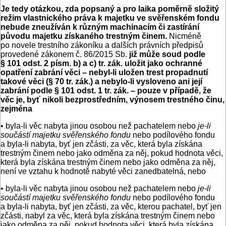
Je tedy otázkou, zda popsaný a pro laika poměrně složitý
režim vlastnického práva k majetku ve svěřenském fondu
nebude zneužíván k různým machinacím či zastírání
původu majetku získaného trestným činem.
Nicméně
po novele trestního zákoníku a dalších právních předpisů
provedené zákonem č. 86/2015 Sb.
již může soud podle
§ 101 odst. 2 písm. b) a c) tr. zák. uložit jako ochranné
opatření zabrání věci – nebyl-li uložen trest propadnutí
takové věci (§ 70 tr. zák.) a nebylo-li vysloveno ani její
zabrání podle § 101 odst. 1 tr. zák. – pouze v případě, že
věc je, byť nikoli bezprostředním, výnosem trestného činu,
zejména
• byla-li věc nabyta jinou osobou než pachatelem nebo
je-li
součástí majetku svěřenského fondu
nebo podílového fondu
a byla-li nabyta, byť jen zčásti, za věc, která byla získána
trestným činem nebo jako odměna za něj, pokud hodnota věci,
která byla získána trestným činem nebo jako odměna za něj,
není ve vztahu k hodnotě nabyté věci zanedbatelná, nebo
• byla-li věc nabyta jinou osobou než pachatelem nebo
je-li
součástí majetku svěřenského fondu
nebo podílového fondu
a byla-li nabyta, byť jen zčásti, za věc, kterou pachatel, byť jen
zčásti, nabyl za věc, která byla získána trestným činem nebo
jako odměna za něj, pokud hodnota věci, která byla získána