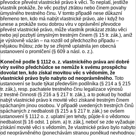
převodce převést vlastnické právo k věci. To neplatí, jestliže
vlastník prokáže, že věc pozbyl ztrátou nebo činem povahy
úmyslného trestného činu. V tomto případě nese důkazní
břemeno ten, kdo má nabýt vlastnické právo, ale i když ho
unese a prokáže svou dobrou víru v oprávnění převodce
převést vlastnické právo, může vlastník prokázat ztrátu věci
nebo její pozbytí úmyslným trestným činem (§ 15 tr. zák.), aniž
je výslovně vázán – na rozdíl od předchozího případu –
nějakou lhůtou; zde by se zřejmě uplatnila jen obecná
ustanovení o promlčení (§ 609 a násl. o. z.).
Konečně podle § 1112 o. z. vlastnického práva ani dobré
víry svého předchůdce se nemůže k svému prospěchu
dovolat ten, kdo získal movitou věc s vědomím, že
vlastnické právo bylo nabyto od neoprávněného.
Toto
ustanovení se bude týkat především podílníka (§ 214 a § 215
tr. zák.), resp. pachatele trestného činu legalizace výnosů
z trestné činnosti (§ 216 a § 217 tr. zák.), a to pokud by hodlal
nabýt vlastnické právo k movité věci získané trestným činem
spáchaným jinou osobou. V případě uvedených trestných činů
spáchaných z nedbalosti (§ 215 a § 217 tr. zák.) se ovšem
ustanovení § 1112 o. z. uplatní jen tehdy, půjde-li o vědomou
nedbalost [§ 16 odst. 1 písm. a) tr. zák.], neboť se zde vyžaduje
získání movité věci s vědomím, že vlastnické právo bylo nabyto
od neoprávněného (ponechávám stranou poněkud nevhodnou