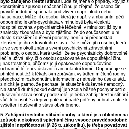
bylo zahájeno trestní stíhání.
Jde zejména o případy, kdy již z
konkrétního způsobu spáchání činu je zřejmé, že osoba čin
pravděpodobně spáchala pod vlivem např. bludu nebo
halucinace. Může jít o osobu, která je např. v ambulantní péči
odborného lékaře-psychiatra, v minulosti byla vícekrát
hospitalizována v psychiatrické léčebně, v minulosti již byla
znalecky zkoumána a bylo zjištěno, že do současnosti u ní
došlo k rozšíření duševní poruchy, není u ní předpoklad
zlepšení jejího zdravotního stavu. Dále může jít o osobu, která
je ve svém okolí známa svými psychickými zdravotními
problémy, o osobu, která uvádí, že se psychiatricky dobrovolně
léčí a užívá léky, či o osobu opakovaně se dopouštějící činu
jinak trestného, přičemž je jí opakovaně doporučováno
ochranné léčení v ústavní či ambulantní formě. Doporučuje se
přihlédnout též k lékařským zprávám, vyjádřením členů rodiny,
předchozím rozhodnutím, informacím z netrestního úseku atd.,
z nichž je patrno, že pachatel je skutečně duševně nemocný.
Na straně druhé pokud existují jen zcela běžné pochybnosti o
duševním stavu osoby podezřelé, je třeba zahájit trestní stíhání
vůči této osobě a teprve poté v případě potřeby přibrat znalce k
vyšetření duševního stavu obviněného.
5. Zahájení trestního stíhání osoby, u které je s ohledem na
způsob a okolnosti spáchání činu vysoce pravděpodobné
zjištění nepříčetnosti (§ 26 tr. zákoníku), je třeba považovat