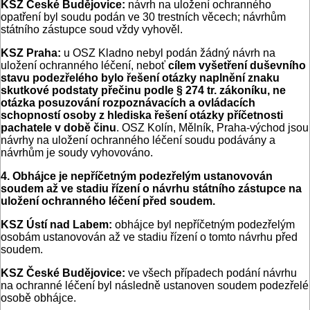
KSZ České Budějovice:
návrh na uložení ochranného
opatření byl soudu podán ve 30 trestních věcech; návrhům
státního zástupce soud vždy vyhověl.
KSZ Praha:
u OSZ Kladno nebyl podán žádný návrh na
uložení ochranného léčení, neboť
cílem vyšetření duševního
stavu podezřelého bylo řešení otázky naplnění znaku
skutkové podstaty přečinu podle § 274 tr. zákoníku, ne
otázka posuzování rozpoznávacích a ovládacích
schopností osoby z hlediska řešení otázky příčetnosti
pachatele v době činu
. OSZ Kolín, Mělník, Praha-východ jsou
návrhy na uložení ochranného léčení soudu podávány a
návrhům je soudy vyhovováno.
4. Obhájce je nepříčetným podezřelým ustanovován
soudem až ve stadiu řízení o návrhu státního zástupce na
uložení ochranného léčení před soudem.
KSZ Ústí nad Labem:
obhájce byl nepříčetným podezřelým
osobám ustanovován až ve stadiu řízení o tomto návrhu před
soudem.
KSZ České Budějovice:
ve všech případech podání návrhu
na ochranné léčení byl následně ustanoven soudem podezřelé
osobě obhájce.