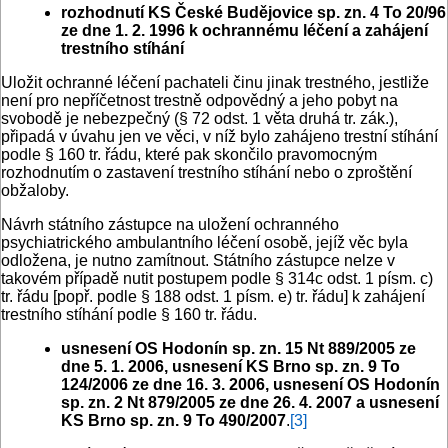
rozhodnutí KS České Budějovice sp. zn. 4 To 20/96
ze dne 1. 2. 1996 k ochrannému léčení a zahájení
trestního stíhání
Uložit ochranné léčení pachateli činu jinak trestného, jestliže
není pro nepříčetnost trestně odpovědný a jeho pobyt na
svobodě je nebezpečný (§ 72 odst. 1 věta druhá tr. zák.),
připadá v úvahu jen ve věci, v níž bylo zahájeno trestní stíhání
podle § 160 tr. řádu, které pak skončilo pravomocným
rozhodnutím o zastavení trestního stíhání nebo o zproštění
obžaloby.
Návrh státního zástupce na uložení ochranného
psychiatrického ambulantního léčení osobě, jejíž věc byla
odložena, je nutno zamítnout. Státního zástupce nelze v
takovém případě nutit postupem podle § 314c odst. 1 písm. c)
tr. řádu [popř. podle § 188 odst. 1 písm. e) tr. řádu] k zahájení
trestního stíhání podle § 160 tr. řádu.
usnesení OS Hodonín sp. zn. 15 Nt 889/2005 ze
dne 5. 1. 2006, usnesení KS Brno sp. zn. 9 To
124/2006 ze dne 16. 3. 2006, usnesení OS Hodonín
sp. zn. 2 Nt 879/2005 ze dne 26. 4. 2007 a usnesení
KS Brno sp. zn. 9 To 490/2007
.
[3]