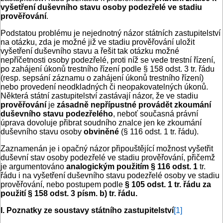
vyšetření duševního stavu osoby podezřelé ve stadiu
prověřování
.
Podstatou problému je nejednotný názor státních zastupitelství
na otázku, zda je možné již ve stadiu prověřování uložit
vyšetření duševního stavu a řešit tak otázku možné
nepříčetnosti osoby podezřelé, proti níž se vede trestní řízení,
po zahájení úkonů trestního řízení podle § 158 odst. 3 tr. řádu
(resp. sepsání záznamu o zahájení úkonů trestního řízení)
nebo provedení neodkladných či neopakovatelných úkonů.
Některá státní zastupitelství zastávají názor, že ve stadiu
prověřování
je
zásadně nepřípustné provádět zkoumání
duševního stavu podezřelého
, neboť současná právní
úprava dovoluje přibrat soudního znalce jen ke zkoumání
duševního stavu osoby
obviněné
(§ 116 odst. 1 tr. řádu).
Zaznamenán je i opačný názor připouštějící možnost vyšetřit
duševní stav osoby podezřelé ve stadiu prověřování, přičemž
je argumentováno
analogickým použitím § 116 odst. 1
tr.
řádu i na vyšetření duševního stavu podezřelé osoby ve stadiu
prověřování, nebo postupem podle
§ 105 odst. 1 tr. řádu za
použití § 158 odst. 3 písm. b) tr. řádu.
I. Poznatky ze soustavy státního zastupitelství
[1]