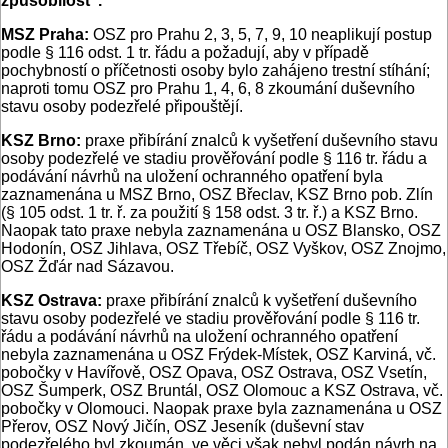
způsobilost“.
MSZ Praha:
OSZ pro Prahu 2, 3, 5, 7, 9, 10 neaplikují postup
podle § 116 odst. 1 tr. řádu a požadují, aby v případě
pochybností o příčetnosti osoby bylo zahájeno trestní stíhání;
naproti tomu OSZ pro Prahu 1, 4, 6, 8 zkoumání duševního
stavu osoby podezřelé připouštějí.
KSZ Brno:
praxe přibírání znalců k vyšetření duševního stavu
osoby podezřelé ve stadiu prověřování podle § 116 tr. řádu a
podávání návrhů na uložení ochranného opatření byla
zaznamenána u MSZ Brno, OSZ Břeclav, KSZ Brno pob. Zlín
(§ 105 odst. 1 tr. ř. za použití § 158 odst. 3 tr. ř.) a KSZ Brno.
Naopak tato praxe nebyla zaznamenána u OSZ Blansko, OSZ
Hodonín, OSZ Jihlava, OSZ Třebíč, OSZ Vyškov, OSZ Znojmo,
OSZ Žďár nad Sázavou.
KSZ Ostrava:
praxe přibírání znalců k vyšetření duševního
stavu osoby podezřelé ve stadiu prověřování podle § 116 tr.
řádu a podávání návrhů na uložení ochranného opatření
nebyla zaznamenána u OSZ Frýdek-Místek, OSZ Karviná, vč.
pobočky v Havířově, OSZ Opava, OSZ Ostrava, OSZ Vsetín,
OSZ Šumperk, OSZ Bruntál, OSZ Olomouc a KSZ Ostrava, vč.
pobočky v Olomouci. Naopak praxe byla zaznamenána u OSZ
Přerov, OSZ Nový Jičín, OSZ Jeseník (duševní stav
podezřelého byl zkoumán, ve věci však nebyl podán návrh na