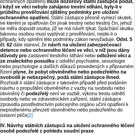
ochranných opatření)
může dozorový státní zástupce podat,
i když ve věci nebylo zahájeno trestní stíhání, byly-li v
průběhu prověřování zjištěny podmínky pro uložení
ochranného opatření.
Státní zástupce přesně vymezí skutek,
ve kterém je spatřován čin jinak trestný nebo trestný čin, jehož
se měla dopustit osoba, jíž se má návrh týkat. Spáchání skutku
takovou osobou musí vyplývat z prověřování, nejde-li o
případy, kdy splnění této podmínky zákon nevyžaduje.
Odst. 5
čl. 62
dále stanoví, že
návrh na uložení zabezpečovací
detence nebo ochranného léčení ve věci, v níž jsou dány
důvody pro
zastavení trestního stíhání nebo
odložení věci a
ze znaleckého posudku
z odvětví psychiatrie, sexuologie
nebo psychologie a dalších důkazů provedených v přípravném
řízení
plyne, že pobyt obviněného nebo podezřelého na
svobodě je nebezpečný, podá státní zástupce ihned.
Rozhodl-li státní zástupce v takovém případě před podáním
návrhu o propuštění obviněného z vazby na svobodu nebo
obviněný či
podezřelý
není ve vazbě, výkonu trestu odnětí
svobody nebo ve zdravotnickém zařízení, státní zástupce
zpravidla prostřednictvím policejního orgánu učiní opatření k
neprodlenému převzetí obviněného nebo podezřelého do
ústavní péče
[2]
IV. Návrhy státních zástupců na uložení ochranného léčení
osobě podezřelé z pohledu soudní praxe