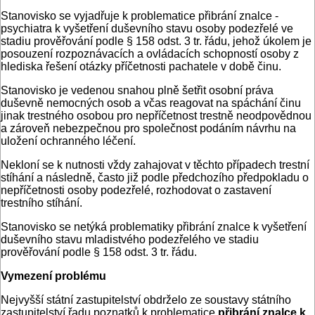
Stanovisko se vyjadřuje k problematice přibrání znalce -
psychiatra k vyšetření duševního stavu osoby podezřelé ve
stadiu prověřování podle § 158 odst. 3 tr. řádu, jehož úkolem je
posouzení rozpoznávacích a ovládacích schopností osoby z
hlediska řešení otázky příčetnosti pachatele v době činu.
Stanovisko je vedenou snahou plně šetřit osobní práva
duševně nemocných osob a včas reagovat na spáchání činu
jinak trestného osobou pro nepříčetnost trestně neodpovědnou
a zároveň nebezpečnou pro společnost podáním návrhu na
uložení ochranného léčení.
Nekloní se k nutnosti vždy zahajovat v těchto případech trestní
stíhání a následně, často již podle předchozího předpokladu o
nepříčetnosti osoby podezřelé, rozhodovat o zastavení
trestního stíhání.
Stanovisko se netýká problematiky přibrání znalce k vyšetření
duševního stavu mladistvého podezřelého ve stadiu
prověřování podle § 158 odst. 3 tr. řádu.
Vymezení problému
Nejvyšší státní zastupitelství obdrželo ze soustavy státního
zastupitelství řadu poznatků k problematice
přibrání znalce k