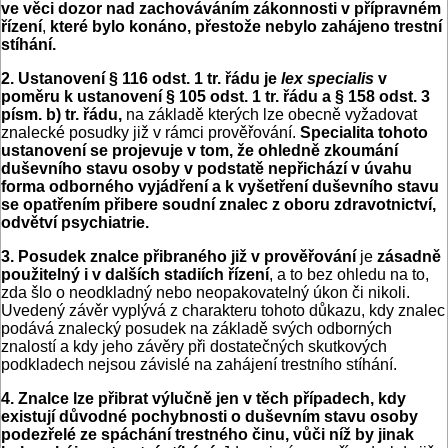
ve věci dozor nad zachováváním zákonnosti v přípravném
řízení
,
které bylo konáno, přestože nebylo zahájeno trestní
stíhání.
2. Ustanovení § 116 odst. 1 tr. řádu je
lex specialis
v
poměru k ustanovení § 105 odst. 1 tr. řádu a § 158 odst. 3
písm. b) tr. řádu,
na základě kterých lze obecně vyžadovat
znalecké posudky již v rámci prověřování.
Specialita tohoto
ustanovení se projevuje v tom, že ohledně zkoumání
duševního stavu osoby v podstatě nepřichází v úvahu
forma odborného vyjádření a k vyšetření duševního stavu
se opatřením přibere soudní znalec z oboru zdravotnictví,
odvětví psychiatrie.
3. Posudek znalce přibraného již v prověřování
je
zásadně
použitelný i v dalších stadiích řízení
, a to bez ohledu na to,
zda šlo o neodkladný nebo neopakovatelný úkon či nikoli.
Uvedený závěr vyplývá z charakteru tohoto důkazu, kdy znalec
podává znalecký posudek na základě svých odborných
znalostí a kdy jeho závěry při dostatečných skutkových
podkladech nejsou závislé na zahájení trestního stíhání.
4. Znalce lze přibrat výlučně jen v těch případech, kdy
existují důvodné pochybnosti o duševním stavu osoby
podezřelé ze spáchání trestného činu, vůči níž by jinak