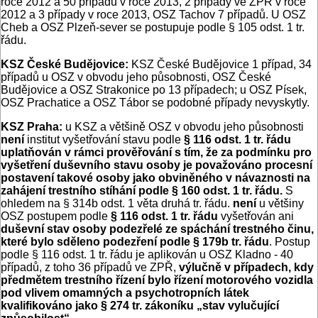
roce 2012 a 50 případů v roce 2013, 2 případy ve ZPŘ v roce
2012 a 3 případy v roce 2013, OSZ Tachov 7 případů. U OSZ
Cheb a OSZ Plzeň-sever se postupuje podle § 105 odst. 1 tr.
řádu.
KSZ České Budějovice:
KSZ České Budějovice 1 případ, 34
případů u OSZ v obvodu jeho působnosti, OSZ České
Budějovice a OSZ Strakonice po 13 případech; u OSZ Písek,
OSZ Prachatice a OSZ Tábor se podobné případy nevyskytly.
KSZ Praha:
u KSZ a většině OSZ v obvodu jeho působnosti
není
institut vyšetřování stavu podle
§ 116 odst. 1 tr. řádu
uplatňován v rámci prověřování s tím, že za podmínku pro
vyšetření duševního stavu osoby je považováno procesní
postavení takové osoby jako obviněného v návaznosti na
zahájení trestního stíhání podle § 160 odst. 1 tr. řádu.
S
ohledem na § 314b odst. 1 věta druhá tr. řádu.
není
u většiny
OSZ postupem podle
§ 116 odst. 1 tr. řádu
vyšetřován ani
duševní stav osoby podezřelé ze spáchání trestného činu,
které bylo sděleno podezření podle § 179b tr. řádu
. Postup
podle § 116 odst. 1 tr. řádu je aplikován u OSZ Kladno - 40
případů, z toho 36 případů ve ZPŘ,
výlučně v případech, kdy
předmětem trestního řízení bylo řízení motorového vozidla
pod vlivem omamných a psychotropních látek
kvalifikováno jako § 274 tr. zákoníku „stav vylučující