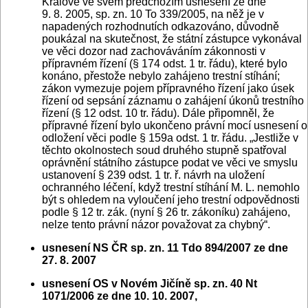
Králové ve svém předchozím usnesení ze dne
9. 8. 2005, sp. zn. 10 To 339/2005, na něž je v
napadených rozhodnutích odkazováno, důvodně
poukázal na skutečnost, že státní zástupce vykonával
ve věci dozor nad zachováváním zákonnosti v
přípravném řízení (§ 174 odst. 1 tr. řádu), které bylo
konáno, přestože nebylo zahájeno trestní stíhání;
zákon vymezuje pojem přípravného řízení jako úsek
řízení od sepsání záznamu o zahájení úkonů trestního
řízení (§ 12 odst. 10 tr. řádu). Dále připomněl, že
přípravné řízení bylo ukončeno právní mocí usnesení o
odložení věci podle § 159a odst. 1 tr. řádu. „Jestliže v
těchto okolnostech soud druhého stupně spatřoval
oprávnění státního zástupce podat ve věci ve smyslu
ustanovení § 239 odst. 1 tr. ř. návrh na uložení
ochranného léčení, když trestní stíhání M. L. nemohlo
být s ohledem na vyloučení jeho trestní odpovědnosti
podle § 12 tr. zák. (nyní § 26 tr. zákoníku) zahájeno,
nelze tento právní názor považovat za chybný“.
usnesení NS ČR sp. zn. 11 Tdo 894/2007 ze dne
27. 8. 2007
usnesení OS v Novém Jičíně sp. zn. 40 Nt
1071/2006 ze dne 10. 10. 2007,