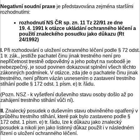
Negativní soudní praxe
je představována zejména staršími
rozhodnutími:
rozhodnutí NS ČR sp. zn. 11 Tz 22/91 ze dne
19. 4. 1991 k otázce ukládání ochranného léčení a
použití znaleckého posudku jako důkazu (Rt
24/1992)
I.
Při rozhodování o uložení ochranného léčení podle § 72 odst.
1 tr. zák., jestliže pachatel činu jinak trestného není pro
nepříčetnost trestně odpovědný a jeho pobyt na svobodě je
nebezpečný, je soud povinen dokazovat splnění všech těchto
zákonných podmínek. V otázce, zda jde o pachatele činu jinak
trestného, není přitom vázán usnesením o zastavení trestního
stíhání podle § 172 odst. 1 písm. e) tr. řádu.
(Pozn. NSZ - k vyšetření duševního stavu osoby došlo až po
zahájení trestního stíhání vůči ní).
II.
Znalecký posudek o duševním stavu obviněného opatřený v
průběhu trestního stíhání, které pak bylo zastaveno podle §
172 odst. 1 písm. e) tr. řádu, lze k důkazu jako znalecký
posudek a nikoli jen jako listinný důkaz použít i v následném
řízení o uložení ochranného léčení.