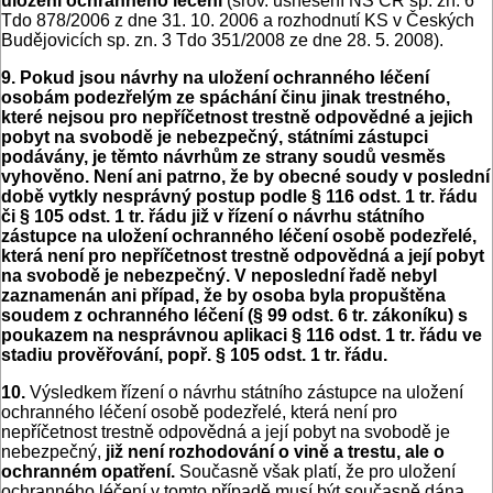
uložení ochranného léčení
(srov. usnesení NS ČR sp. zn. 6
Tdo 878/2006 z dne 31. 10. 2006 a rozhodnutí KS v Českých
Budějovicích sp. zn. 3 Tdo 351/2008 ze dne 28. 5. 2008).
9. Pokud jsou návrhy na uložení ochranného léčení
osobám podezřelým ze spáchání činu jinak trestného,
které nejsou pro nepříčetnost trestně odpovědné a jejich
pobyt na svobodě je nebezpečný, státními zástupci
podávány, je těmto návrhům ze strany soudů vesměs
vyhověno. Není ani patrno, že by obecné soudy v poslední
době vytkly nesprávný postup podle § 116 odst. 1 tr. řádu
či § 105 odst. 1 tr. řádu již v řízení o návrhu státního
zástupce na uložení ochranného léčení osobě podezřelé,
která není pro nepříčetnost trestně odpovědná a její pobyt
na svobodě je nebezpečný. V neposlední řadě nebyl
zaznamenán ani případ, že by osoba byla propuštěna
soudem z ochranného léčení (§ 99 odst. 6 tr. zákoníku) s
poukazem na nesprávnou aplikaci § 116 odst. 1 tr. řádu ve
stadiu prověřování, popř. § 105 odst. 1 tr. řádu.
10.
Výsledkem řízení o návrhu státního zástupce na uložení
ochranného léčení osobě podezřelé, která není pro
nepříčetnost trestně odpovědná a její pobyt na svobodě je
nebezpečný,
již není rozhodování o vině a trestu, ale o
ochranném opatření.
Současně však platí, že pro uložení
ochranného léčení v tomto případě musí být současně dána