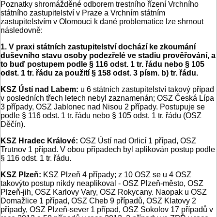
Poznatky shromážděné odborem trestního řízení Vrchního
státního zastupitelství v Praze a Vrchním státním
zastupitelstvím v Olomouci k dané problematice lze shrnout
následovně:
1. V praxi státních zastupitelství dochází ke zkoumání
duševního stavu osoby podezřelé ve stadiu prověřování, a
to buď postupem podle § 116 odst. 1 tr. řádu nebo § 105
odst. 1 tr. řádu za použití § 158 odst. 3 písm. b) tr. řádu.
KSZ Ústí nad Labem:
u 6 státních zastupitelství takový případ
v posledních třech letech nebyl zaznamenán; OSZ Česká Lípa
3 případy, OSZ Jablonec nad Nisou 2 případy. Postupuje se
podle § 116 odst. 1 tr. řádu nebo § 105 odst. 1 tr. řádu (OSZ
Děčín).
KSZ Hradec Králové:
OSZ Ústí nad Orlicí 1 případ, OSZ
Trutnov 1 případ. V obou případech byl aplikován postup podle
§ 116 odst. 1 tr. řádu.
KSZ Plzeň:
KSZ Plzeň 4 případy; z 10 OSZ se u 4 OSZ
takovýto postup nikdy neaplikoval - OSZ Plzeň-město, OSZ
Plzeň-jih, OSZ Karlovy Vary, OSZ Rokycany. Naopak u OSZ
Domažlice 1 případ, OSZ Cheb 9 případů, OSZ Klatovy 2
případy, OSZ Plzeň-sever 1 případ, OSZ Sokolov 17 případů v