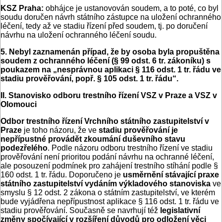
KSZ Praha:
obhájce je ustanovován soudem, a to poté, co byl
soudu doručen návrh státního zástupce na uložení ochranného
léčení, tedy až ve stadiu řízení před soudem, tj. po doručení
návrhu na uložení ochranného léčení soudu.
5. Nebyl zaznamenán případ, že by osoba byla propuštěna
soudem z ochranného léčení (§ 99 odst. 6 tr. zákoníku) s
poukazem na „nesprávnou aplikaci § 116 odst. 1 tr. řádu ve
stadiu prověřování, popř. § 105 odst. 1 tr. řádu“.
II. Stanovisko odboru trestního řízení VSZ v Praze a VSZ v
Olomouci
Odbor trestního řízení Vrchního státního zastupitelství v
Praze
je toho názoru, že ve
stadiu prověřování je
nepřípustné provádět zkoumání duševního stavu
podezřelého
. Podle názoru odboru trestního řízení ve stadiu
prověřování není prioritou podání návrhu na ochranné léčení,
ale posouzení podmínek pro zahájení trestního stíhání podle §
160 odst. 1 tr. řádu. Doporučeno je
usměrnění stávající praxe
státního zastupitelství vydáním výkladového stanoviska
ve
smyslu § 12 odst. 2 zákona o státním zastupitelství, ve kterém
bude vyjádřena nepřípustnost aplikace § 116 odst. 1 tr. řádu ve
stadiu prověřování. Současně se navrhují též
legislativní
změny spočívající v rozšíření důvodů pro odložení věci