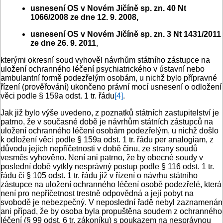
usnesení OS v Novém Jičíně sp. zn. 40 Nt
1066/2008 ze dne 12.
9. 2008,
usnesení OS v Novém Jičíně sp. zn. 3 Nt 1431/2011
ze dne 26. 9. 2011
,
kterými okresní soud vyhověl návrhům státního zástupce na
uložení ochranného léčení psychiatrického v ústavní nebo
ambulantní formě podezřelým osobám, u nichž bylo přípravné
řízení (prověřování) ukončeno právní mocí usnesení o odložení
věci podle § 159a odst. 1 tr. řádu
[4]
.
Jak již bylo výše uvedeno, z poznatků státních zastupitelství je
patrno, že v současné době je návrhům státních zástupců na
uložení ochranného léčení osobám podezřelým, u nichž došlo
k odložení věci podle § 159a odst. 1 tr. řádu per analogiam, z
důvodu jejich nepříčetnosti v době činu, ze strany soudů
vesměs vyhověno. Není ani patrno, že by obecné soudy v
poslední době vytkly nesprávný postup podle § 116 odst. 1 tr.
řádu či § 105 odst. 1 tr. řádu již v řízení o návrhu státního
zástupce na uložení ochranného léčení osobě podezřelé, která
není pro nepříčetnost trestně odpovědná a její pobyt na
svobodě je nebezpečný. V neposlední řadě nebyl zaznamenán
ani případ, že by osoba byla propuštěna soudem z ochranného
léčení (§ 99 odst. 6 tr. zákoníku) s poukazem na nesprávnou