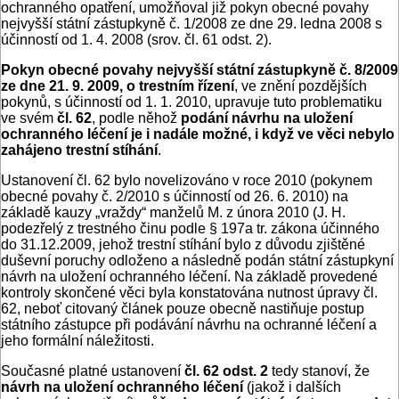
ochranného opatření, umožňoval již pokyn obecné povahy
nejvyšší státní zástupkyně č. 1/2008 ze dne 29. ledna 2008 s
účinností od 1. 4. 2008 (srov. čl. 61 odst. 2).
Pokyn obecné povahy nejvyšší státní zástupkyně č. 8/2009
ze dne 21. 9. 2009, o trestním řízení
, ve znění pozdějších
pokynů, s účinností od 1. 1. 2010, upravuje tuto problematiku
ve svém
čl. 62
, podle něhož
podání návrhu na uložení
ochranného léčení je i nadále možné, i když ve věci nebylo
zahájeno trestní stíhání
.
Ustanovení čl. 62 bylo novelizováno v roce 2010 (pokynem
obecné povahy č. 2/2010 s účinností od 26. 6. 2010) na
základě kauzy „vraždy“ manželů M. z února 2010 (J. H.
podezřelý z trestného činu podle § 197a tr. zákona účinného
do 31.12.2009, jehož trestní stíhání bylo z důvodu zjištěné
duševní poruchy odloženo a následně podán státní zástupkyní
návrh na uložení ochranného léčení. Na základě provedené
kontroly skončené věci byla konstatována nutnost úpravy čl.
62, neboť citovaný článek pouze obecně nastiňuje postup
státního zástupce při podávání návrhu na ochranné léčení a
jeho formální náležitosti.
Současné platné ustanovení
čl. 62 odst. 2
tedy stanoví, že
návrh na uložení ochranného léčení
(jakož i dalších