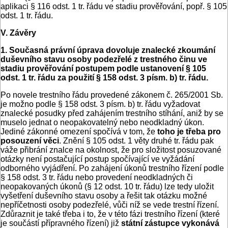
aplikaci § 116 odst. 1 tr. řádu ve stadiu prověřování, popř. § 105
odst. 1 tr. řádu.
V. Závěry
1. Současná právní úprava dovoluje znalecké zkoumání
duševního stavu osoby podezřelé z trestného činu ve
stadiu prověřování postupem podle ustanovení § 105
odst. 1 tr. řádu za použití § 158 odst. 3 písm. b) tr. řádu.
Po novele trestního řádu provedené zákonem č. 265/2001 Sb.
je možno podle § 158 odst. 3 písm. b) tr. řádu vyžadovat
znalecké posudky před zahájením trestního stíhání, aniž by se
muselo jednat o neopakovatelný nebo neodkladný úkon.
Jediné zákonné omezení spočívá v tom, že
toho je třeba pro
posouzení věci
. Znění § 105 odst. 1 věty druhé tr. řádu pak
váže přibrání znalce na okolnost, že pro složitost posuzované
otázky není postačující postup spočívající ve vyžádání
odborného vyjádření. Po zahájení úkonů trestního řízení podle
§ 158 odst. 3 tr. řádu nebo provedení neodkladných či
neopakovaných úkonů (§ 12 odst. 10 tr. řádu) lze tedy uložit
vyšetření duševního stavu osoby a řešit tak otázku možné
nepříčetnosti osoby podezřelé, vůči níž se vede trestní řízení.
Zdůraznit je také třeba i to, že v této fázi trestního řízení (které
je součástí přípravného řízení) již
státní zástupce vykonává