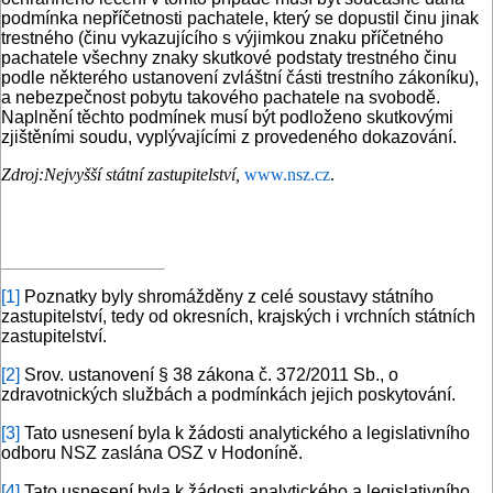
podmínka nepříčetnosti pachatele, který se dopustil činu jinak
trestného (činu vykazujícího s výjimkou znaku příčetného
pachatele všechny znaky skutkové podstaty trestného činu
podle některého ustanovení zvláštní části trestního zákoníku),
a nebezpečnost pobytu takového pachatele na svobodě.
Naplnění těchto podmínek musí být podloženo skutkovými
zjištěními soudu, vyplývajícími z provedeného dokazování.
Zdroj:
Nejvyšší státní zastupitelství,
www.nsz.cz
.
[1]
Poznatky byly shromážděny z celé soustavy státního
zastupitelství, tedy od okresních, krajských i vrchních státních
zastupitelství.
[2]
Srov. ustanovení § 38 zákona č. 372/2011 Sb., o
zdravotnických službách a podmínkách jejich poskytování.
[3]
Tato usnesení byla k žádosti analytického a legislativního
odboru NSZ zaslána OSZ v Hodoníně.
[4]
Tato usnesení byla k žádosti analytického a legislativního