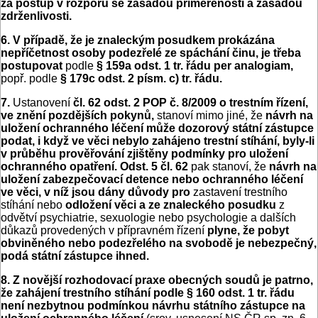
za postup v rozporu se zásadou přiměřenosti a zásadou
zdrženlivosti.
6. V případě, že je znaleckým posudkem prokázána
nepříčetnost osoby podezřelé ze spáchání činu, je třeba
postupovat
podle
§ 159a odst. 1 tr. řádu per analogiam,
popř. podle
§ 179c odst. 2 písm. c) tr. řádu.
7.
Ustanovení
čl. 62 odst. 2 POP č. 8/2009 o trestním řízení,
ve znění pozdějších pokynů,
stanoví mimo jiné, že
návrh na
uložení ochranného léčení může dozorový státní zástupce
podat, i když ve věci nebylo zahájeno trestní stíhání, byly-li
v průběhu prověřování zjištěny podmínky pro uložení
ochranného opatření. Odst. 5 čl. 62
pak stanoví, že
návrh na
uložení zabezpečovací detence nebo ochranného léčení
ve věci, v níž jsou dány důvody pro
zastavení trestního
stíhání nebo
odložení věci a ze znaleckého posudku
z
odvětví psychiatrie, sexuologie nebo psychologie a dalších
důkazů provedených v přípravném řízení
plyne, že pobyt
obviněného nebo podezřelého na svobodě je nebezpečný,
podá státní zástupce ihned.
8. Z novější rozhodovací praxe obecných soudů je patrno,
že zahájení trestního stíhání podle § 160 odst. 1 tr. řádu
není nezbytnou podmínkou návrhu státního zástupce na