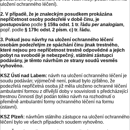
uložení ochranného léčení).
2. V případě, že je znaleckým posudkem prokázána
nepříčetnost osoby podezřelé v době činu, je
postupováno
podle
§ 159a odst. 1 tr. řádu
per analogiam
,
popř. podle
§ 179c odst. 2 písm. c) tr. řádu.
3. Pokud jsou návrhy na uložení ochranného léčení
osobám podezřelým ze spáchání činu jinak trestného,
které nejsou pro nepříčetnost trestně odpovědné a jejich
pobyt na svobodě je nebezpečný, státními zástupci
podávány, je těmto návrhům ze strany soudů vesměs
vyhověno.
KSZ Ústí nad Labem:
návrh na uložení ochranného léčení je
soudu podáván; výjimečně není, pokud bylo zjištěno, že
podezřelá nepříčetná osoba již měla uloženo ochranné léčení
ambulantní formou z dřívější doby v souvislosti s předcházející
trestnou činností (byl podán toliko návrh na rozhodnutí o
přeměně ambulantní formy ochranného léčení na formu
ústavní).
KSZ Plzeň:
návrhům státního zástupce na uložení ochranného
léčení bylo ve všech případech soudem vyhověno.