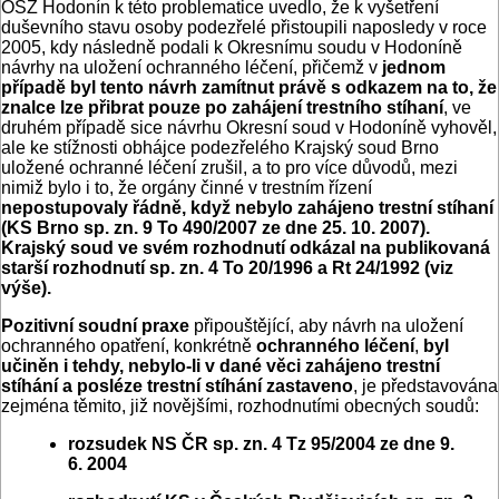
OSZ Hodonín k této problematice uvedlo, že k vyšetření
duševního stavu osoby podezřelé přistoupili naposledy v roce
2005, kdy následně podali k Okresnímu soudu v Hodoníně
návrhy na uložení ochranného léčení, přičemž v
jednom
případě byl tento návrh zamítnut právě s odkazem na to, že
znalce lze přibrat pouze po zahájení trestního stíhaní
, ve
druhém případě sice návrhu Okresní soud v Hodoníně vyhověl,
ale ke stížnosti obhájce podezřelého Krajský soud Brno
uložené ochranné léčení zrušil, a to pro více důvodů, mezi
nimiž bylo i to, že orgány činné v trestním řízení
nepostupovaly řádně, když nebylo zahájeno trestní stíhaní
(KS Brno sp. zn. 9 To 490/2007 ze dne 25. 10. 2007).
Krajský soud ve svém rozhodnutí odkázal na publikovaná
starší rozhodnutí sp. zn. 4 To 20/1996 a Rt 24/1992 (viz
výše).
Pozitivní soudní praxe
připouštějící, aby návrh na uložení
ochranného opatření, konkrétně
ochranného léčení
,
byl
učiněn i tehdy, nebylo-li v dané věci zahájeno trestní
stíhání a posléze trestní stíhání zastaveno
, je představována
zejména těmito, již novějšími, rozhodnutími obecných soudů:
rozsudek NS ČR sp. zn. 4 Tz 95/2004 ze dne 9.
6. 2004