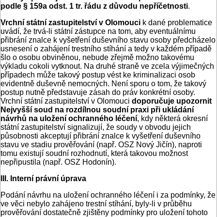
podle § 159a odst. 1 tr. řádu z důvodu nepříčetnosti
.
Vrchní státní zastupitelství v Olomouci
k dané problematice
uvádí, že trvá-li státní zástupce na tom, aby eventuálnímu
přibrání znalce k vyšetření duševního stavu osoby předcházelo
usnesení o zahájení trestního stíhání a tedy v každém případě
šlo o osobu obviněnou, nebude zřejmě možno takovému
výkladu cokoli vytknout. Na druhé straně ve zcela výjimečných
případech může takový postup vést ke kriminalizaci osob
evidentně duševně nemocných. Není sporu o tom, že takový
postup nutně představuje zásah do práv konkrétní osoby.
Vrchní státní zastupitelství v Olomouci
doporučuje upozornit
Nejvyšší soud na rozdílnou soudní praxi při ukládání
návrhů na uložení ochranného léčení
, kdy některá okresní
státní zastupitelství signalizují, že soudy v obvodu jejich
působnosti akceptují přibrání znalce k vyšetření duševního
stavu ve stadiu prověřování (např. OSZ Nový Jičín), naproti
tomu existují soudní rozhodnutí, která takovou možnost
nepřipustila (např. OSZ Hodonín).
III. Interní právní úprava
Podání návrhu na uložení ochranného léčení i za podmínky, že
ve věci nebylo zahájeno trestní stíhání, byly-li v průběhu
prověřování dostatečně zjištěny podmínky pro uložení tohoto