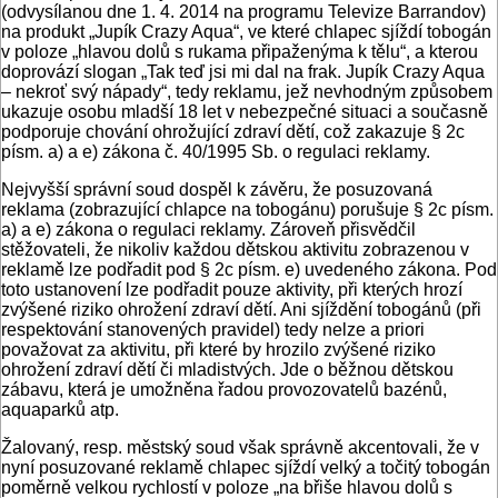
(odvysílanou dne 1. 4. 2014 na programu Televize Barrandov)
na produkt „Jupík Crazy Aqua“, ve které chlapec sjíždí tobogán
v poloze „hlavou dolů s rukama připaženýma k tělu“, a kterou
doprovází slogan „Tak teď jsi mi dal na frak. Jupík Crazy Aqua
– nekroť svý nápady“, tedy reklamu, jež nevhodným způsobem
ukazuje osobu mladší 18 let v nebezpečné situaci a současně
podporuje chování ohrožující zdraví dětí, což zakazuje § 2c
písm. a) a e) zákona č. 40/1995 Sb. o regulaci reklamy.
Nejvyšší správní soud dospěl k závěru, že posuzovaná
reklama (zobrazující chlapce na tobogánu) porušuje § 2c písm.
a) a e) zákona o regulaci reklamy. Zároveň přisvědčil
stěžovateli, že nikoliv každou dětskou aktivitu zobrazenou v
reklamě lze podřadit pod § 2c písm. e) uvedeného zákona. Pod
toto ustanovení lze podřadit pouze aktivity, při kterých hrozí
zvýšené riziko ohrožení zdraví dětí. Ani sjíždění tobogánů (při
respektování stanovených pravidel) tedy nelze a priori
považovat za aktivitu, při které by hrozilo zvýšené riziko
ohrožení zdraví dětí či mladistvých. Jde o běžnou dětskou
zábavu, která je umožněna řadou provozovatelů bazénů,
aquaparků atp.
Žalovaný, resp. městský soud však správně akcentovali, že v
nyní posuzované reklamě chlapec sjíždí velký a točitý tobogán
poměrně velkou rychlostí v poloze „na břiše hlavou dolů s