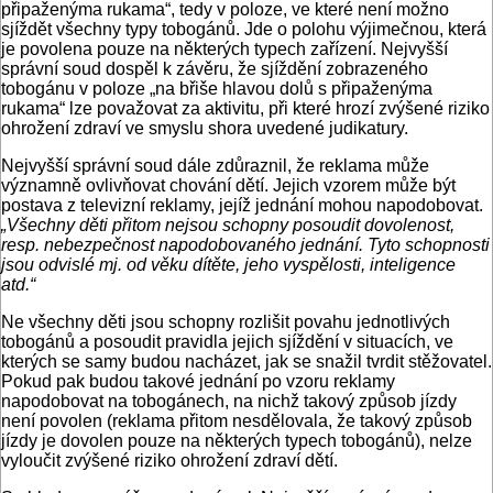
připaženýma rukama“, tedy v poloze, ve které není možno
sjíždět všechny typy tobogánů. Jde o polohu výjimečnou, která
je povolena pouze na některých typech zařízení. Nejvyšší
správní soud dospěl k závěru, že sjíždění zobrazeného
tobogánu v poloze „na břiše hlavou dolů s připaženýma
rukama“ lze považovat za aktivitu, při které hrozí zvýšené riziko
ohrožení zdraví ve smyslu shora uvedené judikatury.
Nejvyšší správní soud dále zdůraznil, že reklama může
významně ovlivňovat chování dětí. Jejich vzorem může být
postava z televizní reklamy, jejíž jednání mohou napodobovat.
„Všechny děti přitom nejsou schopny posoudit dovolenost,
resp. nebezpečnost napodobovaného jednání. Tyto schopnosti
jsou odvislé mj. od věku dítěte, jeho vyspělosti, inteligence
atd.“
Ne všechny děti jsou schopny rozlišit povahu jednotlivých
tobogánů a posoudit pravidla jejich sjíždění v situacích, ve
kterých se samy budou nacházet, jak se snažil tvrdit stěžovatel.
Pokud pak budou takové jednání po vzoru reklamy
napodobovat na tobogánech, na nichž takový způsob jízdy
není povolen (reklama přitom nesdělovala, že takový způsob
jízdy je dovolen pouze na některých typech tobogánů), nelze
vyloučit zvýšené riziko ohrožení zdraví dětí.