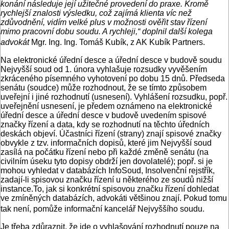
konání následuje její užitečné provedení do praxe. Kromě
rychlejší znalosti výsledku, což zajímá klienta víc než
zdůvodnění, vidím velké plus v možnosti ověřit stav řízení
mimo pracovní dobu soudu. A rychleji,“ doplnil další kolega
advokát
Mgr. Ing. Ing. Tomáš Kubík, z AK Kubík Partners.
Na elektronické úřední desce a úřední desce v budově soudu
Nejvyšší soud od 1. února vyhlašuje rozsudky vyvěšením
zkráceného písemného vyhotovení po dobu 15 dnů. Předseda
senátu (soudce) může rozhodnout, že se tímto způsobem
uveřejní i jiné rozhodnutí (usnesení). Vyhlášení rozsudku, popř.
uveřejnění usnesení, je předem oznámeno na elektronické
úřední desce a úřední desce v budově uvedením spisové
značky řízení a data, kdy se rozhodnutí na těchto úředních
deskách objeví. Účastníci řízení (strany) znají spisové značky
obvykle z tzv. informačních dopisů, které jim Nejvyšší soud
zasílá na počátku řízení nebo při každé změně senátu (na
civilním úseku tyto dopisy obdrží jen dovolatelé); popř. si je
mohou vyhledat v databázích InfoSoud, Insolvenční rejstřík,
zadají-li spisovou značku řízení u některého ze soudů nižší
instance.To, jak si konkrétní spisovou značku řízení dohledat
ve zmíněných databázích, advokáti většinou znají. Pokud tomu
tak není, pomůže informační kancelář Nejvyššího soudu.
Je třeba zdůraznit, že jde o vyhlašování rozhodnutí pouze na