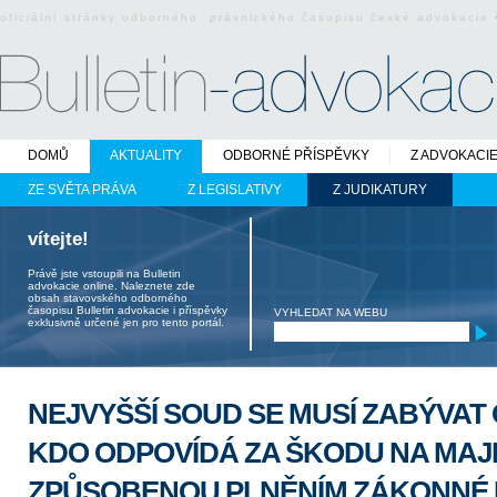
oficiální stránky odborného právnického časopisu české advokacie
DOMŮ
AKTUALITY
ODBORNÉ PŘÍSPĚVKY
Z ADVOKACI
ZE SVĚTA PRÁVA
Z LEGISLATIVY
Z JUDIKATURY
vítejte!
Právě jste vstoupili na Bulletin
advokacie online. Naleznete zde
obsah stavovského odborného
časopisu Bulletin advokacie i příspěvky
VYHLEDAT NA WEBU
exklusivně určené jen pro tento portál.
NEJVYŠŠÍ SOUD SE MUSÍ ZABÝVAT
KDO ODPOVÍDÁ ZA ŠKODU NA MA
ZPŮSOBENOU PLNĚNÍM ZÁKONNÉ 