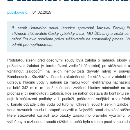
publikováno:
04.02.2015
II. senát Ústavního soudu (soudce zpravodaj Jaroslav Fenyk) č
stížnosti stěžovatele Český rybářský svaz, MO Šťáhlavy a zrušil us
neboť jím bylo porušeno právo stěžovatele na spravedlivý proces. V
odmítl pro nepřípustnost.
Podstatou řízení před obecnými soudy byla žaloba o náhradu škody 
požadovali žalobci (v tomto řízení vedlejší účastníci) po stěžovateli 
vzniknout žalobcům na jejich nemovitosti (bývalý mlýn) v souvi
Bambousek a Kluziště v důsledku skutečnosti, že stěžovatel v období d
udržoval hladinu vody v náhonu za malou vodní elektrárnou nacházejí
na kótě 342 m n. m., což způsobilo zvýšení hladiny minimálně na tu
procházející nemovitostí žalobců, kde se náhon dostává do kontaktu se 
dojít k poškození podlahy v 1. podlaží, poškození vnějších a vnitřní
u kanálu odvádějícího vodu od turbíny. Okresní soud Plzeň-jih žalobě
soud rozsudek soudu I. stupně potvrdil a Nejvyšší soud dovolání stěžov
které stěžovatel označil jako otázky zásadního právního významu, by
vyřešeny a rozhodnutí soudů nižších stupňů byla s touto praxí v souladu