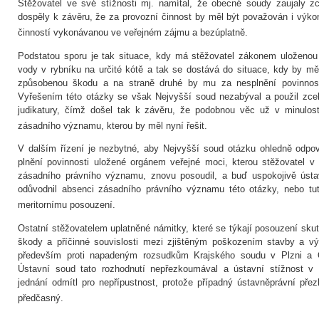
Stěžovatel ve své stížnosti mj. namítal, že obecné soudy zaujaly zc
dospěly k závěru, že za provozní činnost by měl být považován i výkon
činností vykonávanou ve veřejném zájmu a bezúplatně.
Podstatou sporu je tak situace, kdy má stěžovatel zákonem uloženou 
vody v rybníku na určité kótě a tak se dostává do situace, kdy by měl
způsobenou škodu a na straně druhé by mu za nesplnění povinnost
Vyřešením této otázky se však Nejvyšší soud nezabýval a použil zcel
judikatury, čímž došel tak k závěru, že podobnou věc už v minulost
zásadního významu, kterou by měl nyní řešit.
V dalším řízení je nezbytné, aby Nejvyšší soud otázku ohledně odpov
plnění povinnosti uložené orgánem veřejné moci, kterou stěžovatel v
zásadního právního významu, znovu posoudil, a buď uspokojivě ús
odůvodnil absenci zásadního právního významu této otázky, nebo tu
meritornímu posouzení.
Ostatní stěžovatelem uplatněné námitky, které se týkají posouzení sk
škody a příčinné souvislosti mezi zjištěným poškozením stavby a vý
především proti napadeným rozsudkům Krajského soudu v Plzni a O
Ústavní soud tato rozhodnutí nepřezkoumával a ústavní stížnost v
jednání odmítl pro nepřípustnost, protože případný ústavněprávní pře
předčasný.