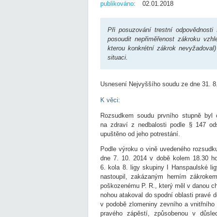
publikováno:
02.01.2018
Při posuzování trestní odpovědnosti
posoudit nepřiměřenost zákroku vzhle
kterou konkrétní zákrok nevyžadoval
situaci.
Usnesení Nejvyššího soudu ze dne 31. 8.
K věci:
Rozsudkem soudu prvního stupně byl o
na zdraví z nedbalosti podle § 147 ods
upuštěno od jeho potrestání.
Podle výroku o vině uvedeného rozsudku
dne 7. 10. 2014 v době kolem 18.30 hod
6. kola 8. ligy skupiny I Hanspaulské 
nastoupil, zakázaným herním zákroke
poškozenému P. R., který měl v danou ch
nohou atakoval do spodní oblasti pravé 
v podobě zlomeniny zevního a vnitřního 
pravého zápěstí, způsobenou v důsle