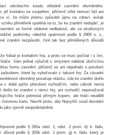
tací odvolacího soudu ohledně zavinění obviněného.
c při kontaktu se soupeřem, přičemž střet nemusí být ani
ice ví, že může jinému způsobit újmu na zdraví, avšak
vzniku přiměřeně spoléhá na to, že ke zranění nedojde“, je
zavinění ve formě vědomé nedbalosti, ale ze skutkových
dodržel podmínky náležité opatrnosti podle § 2900 o. z.,
ené zranění nezpůsobí, činil tak bez přiměřených důvodů
e fotbal je kontaktní hra, a proto se musí počítat i s tím,
í hráče. Sám jednal výlučně s úmyslem odebrat útočícímu
ádnou formu zavinění, přičemž se ani nejednalo o porušení
 způsobem, které by vybočovalo z takové hry. Za zásadní
dpovědnosti obviněný považuje otázku, zda ke zranění došlo
ba v době jejího přerušení rozhodčím, nebo zákrok nemá
 došlo ke zranění v rámci hry, ani rozhodčí nepovažoval
lujícího hráče potrestal přímým kopem, ale hráči neudělil
bo červenou kartu. Navrhl proto, aby Nejvyšší soud dovolání
řádu jako zjevně neopodstatněné.
řípustné podle § 265a odst. 1, odst. 2 písm. b) tr. řádu,
ací důvod podle § 265b odst. 1 písm. g) tr. řádu, který je