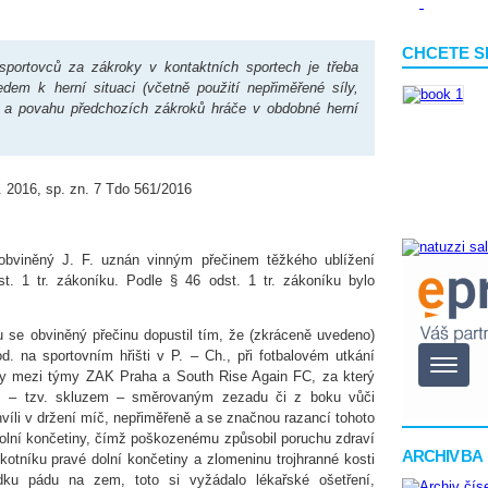
CHCETE S
 sportovců za zákroky v kontaktních sportech je třeba
dem k herní situaci (včetně použití nepřiměřené síly,
) a povahu předchozích zákroků hráče v obdobné herní
 2016, sp. zn. 7 Tdo 561/2016
bviněný J. F. uznán vinným přečinem těžkého ublížení
t. 1 tr. zákoníku. Podle § 46 odst. 1 tr. zákoníku bylo
 se obviněný přečinu dopustil tím, že (zkráceně uvedeno)
. na sportovním hřišti v P. – Ch., při fotbalovém utkání
ligy mezi týmy ZAK Praha a South Rise Again FC, za který
m – tzv. skluzem – směrovaným zezadu či z boku vůči
víli v držení míč, nepřiměřeně a se značnou razancí tohoto
dolní končetiny, čímž poškozenému způsobil poruchu zdraví
ARCHIV BA
kotníku pravé dolní končetiny a zlomeninu trojhranné kosti
dku pádu na zem, toto si vyžádalo lékařské ošetření,