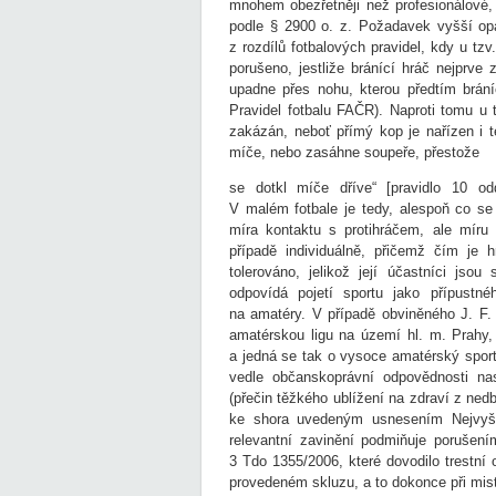
mnohem obezřetněji než profesionálové, 
podle § 2900 o. z. Požadavek vyšší opa
z rozdílů fotbalových pravidel, kdy u tzv
porušeno, jestliže bránící hráč nejprve
upadne přes nohu, kterou předtím brání
Pravidel fotbalu FAČR). Naproti tomu u 
zakázán, neboť přímý kop je nařízen i t
míče, nebo zasáhne soupeře, přestože
se dotkl míče dříve“ [pravidlo 10 od
V malém fotbale je tedy, alespoň co se
míra kontaktu s protihráčem, ale míru
případě individuálně, přičemž čím je h
tolerováno, jelikož její účastníci jsou
odpovídá pojetí sportu jako přípustné
na amatéry. V případě obviněného J. F. 
amatérskou ligu na území hl. m. Prahy, 
a jedná se tak o vysoce amatérský sport
vedle občanskoprávní odpovědnosti nas
(přečin těžkého ublížení na zdraví z nedba
ke shora uvedeným usnesením Nejvyšš
relevantní zavinění podmiňuje porušení
3 Tdo 1355/2006, které dovodilo trestní
provedeném skluzu, a to dokonce při mi