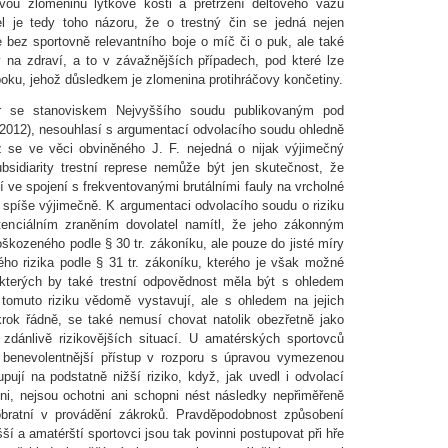
tivou zlomeninu lýtkové kosti a přetržení deltového vazu
el je tedy toho názoru, že o trestný čin se jedná nejen
 bez sportovně relevantního boje o míč či o puk, ale také
 na zdraví, a to v závažnějších případech, pod které lze
boku, jehož důsledkem je zlomenina protihráčovy končetiny.
r se stanoviskem Nejvyššího soudu publikovaným pod
01/2012), nesouhlasí s argumentací odvolacího soudu ohledně
dyž se ve věci obviněného J. F. nejedná o nijak výjimečný
sidiarity trestní represe nemůže být jen skutečnost, že
 ve spojení s frekventovanými brutálními fauly na vrcholné
ů) spíše výjimečně. K argumentaci odvolacího soudu o riziku
tenciálním zraněním dovolatel namítl, že jeho zákonným
škozeného podle § 30 tr. zákoníku, ale pouze do jisté míry
tného rizika podle § 31 tr. zákoníku, kterého je však možné
u kterých by také trestní odpovědnost měla být s ohledem
 tomuto riziku vědomě vystavují, ale s ohledem na jejich
rok řádně, se také nemusí chovat natolik obezřetně jako
zdánlivě rizikovějších situací. U amatérských sportovců
e benevolentnější přístup v rozporu s úpravou vymezenou
upují na podstatně nižší riziko, když, jak uvedl i odvolací
ěni, nejsou ochotni ani schopni nést následky nepřiměřeně
bratní v provádění zákroků. Pravděpodobnost způsobení
ší a amatérští sportovci jsou tak povinni postupovat při hře