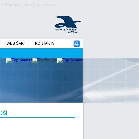
ého časopisu české advokacie
WEB ČAK
KONTAKTY
JŠÍ