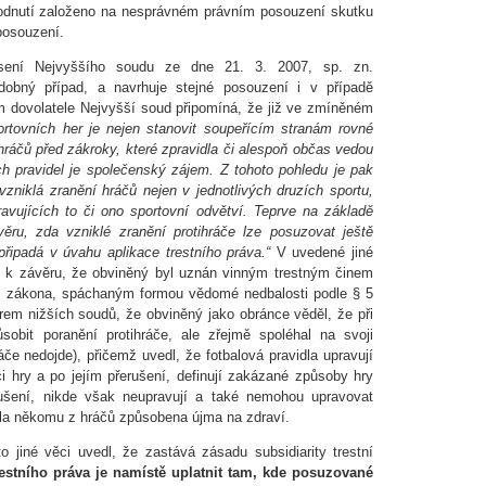
zhodnutí založeno na nesprávném právním posouzení skutku
posouzení.
esení Nejvyššího soudu ze dne 21. 3. 2007, sp. zn.
obný případ, a navrhuje stejné posouzení i v případě
m dovolatele Nejvyšší soud připomíná, že již ve zmíněném
ortovních her je nejen stanovit soupeřícím stranám rovné
hráčů před zákroky, které zpravidla či alespoň občas vedou
ích pravidel je společenský zájem. Z tohoto pohledu je pak
vzniklá zranění hráčů nejen v jednotlivých druzích sportu,
ravujících to či ono sportovní odvětví. Teprve na základě
ěru, zda vzniklé zranění protihráče lze posuzovat ještě
 připadá v úvahu aplikace trestního práva.“
V uvedené jiné
ěl k závěru, že obviněný byl uznán vinným trestným činem
tr. zákona, spáchaným formou vědomé nedbalosti podle § 5
ěrem nižších soudů, že obviněný jako obránce věděl, že při
bit poranění protihráče, ale zřejmě spoléhal na svoji
áče nedojde), přičemž uvedl, že fotbalová pravidla upravují
ci hry a po jejím přerušení, definují zakázané způsoby hry
rušení, nikde však neupravují a také nemohou upravovat
byla někomu z hráčů způsobena újma na zdraví.
to jiné věci uvedl, že zastává zásadu subsidiarity trestní
estního práva je namístě uplatnit tam, kde posuzované