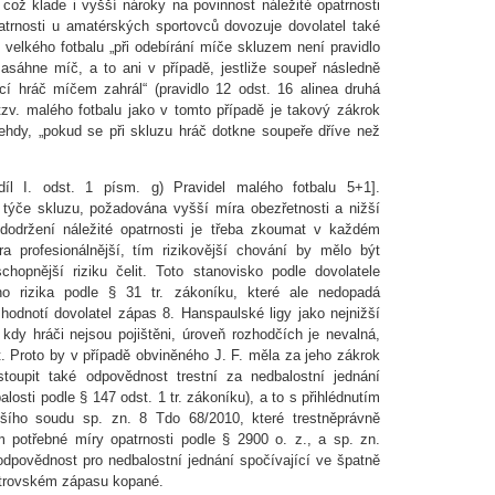
což klade i vyšší nároky na povinnost náležité opatrnosti
trnosti u amatérských sportovců dovozuje dovolatel také
. velkého fotbalu „při odebírání míče skluzem není pravidlo
 zasáhne míč, a to ani v případě, jestliže soupeř následně
cí hráč míčem zahrál“ (pravidlo 12 odst. 16 alinea druhá
tzv. malého fotbalu jako v tomto případě je takový zákrok
ehdy, „pokud se při skluzu hráč dotkne soupeře dříve než
díl I. odst. 1 písm. g) Pravidel malého fotbalu 5+1].
 týče skluzu, požadována vyšší míra obezřetnosti a nižší
 dodržení náležité opatrnosti je třeba zkoumat v každém
ra profesionálnější, tím rizikovější chování by mělo být
 schopnější riziku čelit. Toto stanovisko podle dovolatele
ho rizika podle § 31 tr. zákoníku, které ale nedopadá
hodnotí dovolatel zápas 8. Hanspaulské ligy jako nejnižší
kdy hráči nejsou pojištěni, úroveň rozhodčích je nevalná,
. Proto by v případě obviněného J. F. měla za jeho zákrok
toupit také odpovědnost trestní za nedbalostní jednání
losti podle § 147 odst. 1 tr. zákoníku), a to s přihlédnutím
ího soudu sp. zn. 8 Tdo 68/2010, které trestněprávně
m potřebné míry opatrnosti podle § 2900 o. z., a sp. zn.
 odpovědnost pro nedbalostní jednání spočívající ve špatně
strovském zápasu kopané.