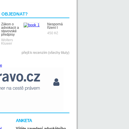
I OBJEDNAT?
Zákon o
Nesporná
advokacii a
řízení I
stavovské
450 Kč
předpisy
Wolters
Kluwer
přejít k recenzím (všechy tituly)
ANKETA
Vítáte zavedení advokátního