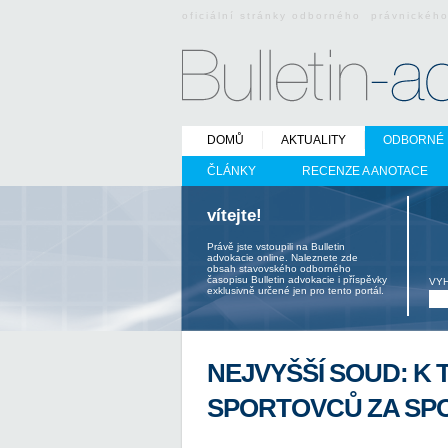
oficiální stránky odborného právnickéh
DOMŮ
AKTUALITY
ODBORNÉ 
ČLÁNKY
RECENZE A ANOTACE
vítejte!
Právě jste vstoupili na Bulletin
advokacie online. Naleznete zde
obsah stavovského odborného
časopisu Bulletin advokacie i příspěvky
VY
exklusivně určené jen pro tento portál.
NEJVYŠŠÍ SOUD: K
SPORTOVCŮ ZA SP