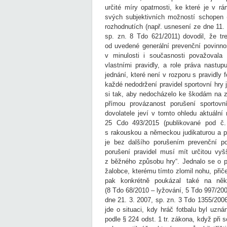
určité míry opatrnosti, ke které je v r
svých subjektivních možností schopen (
rozhodnutích (např. usnesení ze dne 11.
sp. zn. 8 Tdo 621/2011) dovodil, že tre
od uvedené generální prevenční povinnost
v minulosti i současnosti považovala 
vlastními pravidly, a role práva nastup
jednání, které není v rozporu s pravidl
každé nedodržení pravidel sportovní hry j
si tak, aby nedocházelo ke škodám na zd
přímou provázanost porušení sportovn
dovolatele jeví v tomto ohledu aktuální
25 Cdo 493/2015 (publikované pod č.
s rakouskou a německou judikaturou a po
je bez dalšího porušením prevenční p
porušení pravidel musí mít určitou vy
z běžného způsobu hry“. Jednalo se o př
žalobce, kterému tímto zlomil nohu, přič
pak konkrétně poukázal také na někt
(8 Tdo 68/2010 – lyžování, 5 Tdo 997/200
dne 21. 3. 2007, sp. zn. 3 Tdo 1355/2006
jde o situaci, kdy hráč fotbalu byl uzn
podle § 224 odst. 1 tr. zákona, když při 