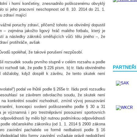
i dolní i horní končetiny, znesnadnilo poškozenému obvyklý
lo si jeho pracovní neschopnost od 8. 10. 2014 do 21. 1.
u zdraví mající
 vážné poruchy zdraví, přičemž tohoto se obviněný dopustil
– zejména jakožto ligový hráč malého fotbalu, který je
stí a následky zákroků směřujících vůči tělu jiného –, že
raví protihráče, avšak
ůvodů spoléhal, že takové porušení nezpůsobí.
šil rozsudek soudu prvního stupně v celém rozsahu a podle
PARTNEŘI
ěci rozhodl tak, že podle § 226 písm. b) tr. řádu obviněného
l obžaloby, když dospěl k závěru, že tento skutek není
volatel“) podal ve lhůtě podle § 265e tr. řádu proti rozsudku
nesouhlasí se závěrem odvolacího soudu, že skutek není
na konkrétní soudní rozhodnutí, zmínil vývoj posuzování
zranění, koncepci svolení poškozeného podle § 30 a 31
ura je významná i pro trestněprávní posouzení sportovních
í odpovědnosti by mělo být nutnou podmínkou odpovědnosti
sti podle občanského zákoníku (od 1. 1. 2014 § 2900 zákona
pro zavinění pachatele ve formě nedbalosti podle § 16
o předpoklad této formy zavinění vyžaduje právě nedodržení