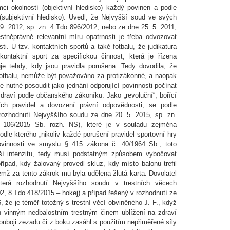
ámci okolností (objektivní hledisko) každý povinen a podle
subjektivní hledisko). Uvedl, že Nejvyšší soud ve svých
 9. 2012, sp. zn. 4 Tdo 896/2012, nebo ze dne 25. 5. 2011,
stněprávně relevantní míru opatrnosti je třeba odvozovat
i. U tzv. kontaktních sportů a také fotbalu, že judikatura
kontaktní sport za specifickou činnost, která je řízena
uje tehdy, kdy jsou pravidla porušena. Tedy dovodila, že
y fotbalu, nemůže být považováno za protizákonné, a naopak
e nutné posoudit jako jednání odporující povinnosti počínat
raví podle občanského zákoníku. Jako „revoluční“, bořící
ích pravidel a dovození právní odpovědnosti, se podle
 rozhodnutí Nejvyššího soudu ze dne 20. 5. 2015, sp. zn.
 106/2015 Sb. rozh. NS), které je v souladu zejména
dle kterého „nikoliv každé porušení pravidel sportovní hry
ovinnosti ve smyslu § 415 zákona č. 40/1964 Sb.; toto
šší intenzitu, tedy musí podstatným způsobem vybočovat
ípad, kdy žalovaný provedl skluz, kdy místo balonu trefil
emž za tento zákrok mu byla udělena žlutá karta. Dovolatel
erá rozhodnutí Nejvyššího soudu v trestních věcech
2, 8 Tdo 418/2015 – hokej) a případ řešený v rozhodnutí ze
, že je téměř totožný s trestní věcí obviněného J. F., když
án vinným nedbalostním trestným činem ublížení na zdraví
souboji zezadu či z boku zasáhl s použitím nepřiměřené síly