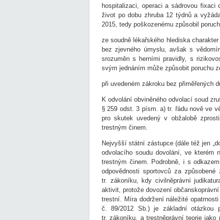
hospitalizaci, operaci a sádrovou fixac
život po dobu zhruba 12 týdnů a vyžáda
2015, tedy poškozenému způsobil poruch
ze soudně lékařského hlediska charakter
bez zjevného úmyslu, avšak s vědomím 
srozuměn s herními pravidly, s rizikovo
svým jednáním může způsobit poruchu zd
při uvedeném zákroku bez přiměřených d
K odvolání obviněného odvolací soud zru
§ 259 odst. 3 písm. a) tr. řádu nově ve v
pro skutek uvedený v obžalobě zprosti
trestným činem.
Nejvyšší státní zástupce (dále též jen „do
odvolacího soudu dovolání, ve kterém 
trestným činem. Podrobně, i s odkazem 
odpovědnosti sportovců za způsobené 
tr. zákoníku, kdy civilněprávní judikat
aktivit, protože dovození občanskoprávn
trestní. Míra dodržení náležité opatrno
č. 89/2012 Sb.) je základní otázkou 
tr. zákoníku, a trestněprávní teorie jak