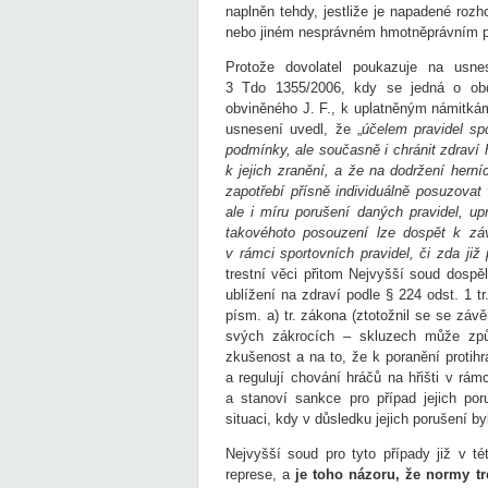
naplněn tehdy, jestliže je napadené ro
nebo jiném nesprávném hmotněprávním 
Protože dovolatel poukazuje na usn
3 Tdo 1355/2006, kdy se jedná o obd
obviněného J. F., k uplatněným námitká
usnesení uvedl, že „
účelem pravidel sp
podmínky, ale současně i chránit zdraví 
k jejich zranění, a že na dodržení hern
zapotřebí přísně individuálně posuzovat 
ale i míru porušení daných pravidel, up
takovéhoto posouzení lze dospět k záv
v rámci sportovních pravidel, či zda již
trestní věci přitom Nejvyšší soud dosp
ublížení na zdraví podle § 224 odst. 1 
písm. a) tr. zákona (ztotožnil se se záv
svých zákrocích – skluzech může způso
zkušenost a na to, že k poranění protihr
a regulují chování hráčů na hřišti v rám
a stanoví sankce pro případ jejich po
situaci, kdy v důsledku jejich porušení 
Nejvyšší soud pro tyto případy již v té
represe, a
je toho názoru, že normy tr