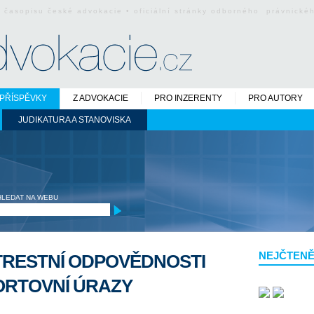
o časopisu české advokacie • oficiální stránky odborného právnick
PŘÍSPĚVKY
Z ADVOKACIE
PRO INZERENTY
PRO AUTORY
JUDIKATURA A STANOVISKA
HLEDAT NA WEBU
NEJČTENĚ
 TRESTNÍ ODPOVĚDNOSTI
ORTOVNÍ ÚRAZY