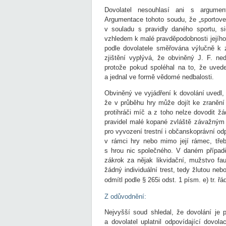
Dovolatel nesouhlasí ani s argumen
Argumentace tohoto soudu, že „sportove
v souladu s pravidly daného sportu, s
vzhledem k malé pravděpodobnosti jejího 
podle dovolatele směřována výlučně k 
zjištění vyplývá, že obviněný J. F. ne
protože pokud spoléhal na to, že uved
a jednal ve formě vědomé nedbalosti.
Obviněný ve vyjádření k dovolání uvedl, ž
že v průběhu hry může dojít ke zraněn
protihráči míč a z toho nelze dovodit ž
pravidel malé kopané zvláště závažným
pro vyvození trestní i občanskoprávní o
v rámci hry nebo mimo její rámec, tře
s hrou nic společného. V daném případě
zákrok za nějak likvidační, mužstvo fau
žádný individuální trest, tedy žlutou ne
odmítl podle § 265i odst. 1 písm. e) tr. 
Z odůvodnění:
Nejvyšší soud shledal, že dovolání je p
a dovolatel uplatnil odpovídající dovol