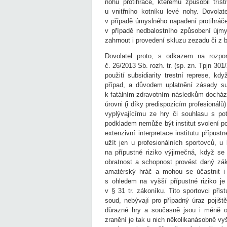
nohu protihráče, kterému způsobil tříš
u vnitřního kotníku levé nohy. Dovolat
v případě úmyslného napadení protihráče
v případě nedbalostního způsobení újmy
zahrnout i provedení skluzu zezadu či z 
Dovolatel proto, s odkazem na rozpo
č. 26/2013 Sb. rozh. tr. (sp. zn. Tpjn 3
použití subsidiarity trestní represe, k
případ, a důvodem uplatnění zásady sub
k fatálním zdravotním následkům dochází
úrovni (i díky predispozicím profesionál
vyplývajícímu ze hry či souhlasu s po
podkladem nemůže být institut svolení po
extenzivní interpretace institutu přípus
užít jen u profesionálních sportovců, 
na přípustné riziko výjimečná, když se
obratnost a schopnost provést daný zák
amatérský hráč a mohou se účastnit i 
s ohledem na vyšší přípustné riziko j
v § 31 tr. zákoníku. Tito sportovci přist
soud, nebývají pro případný úraz pojišt
důrazné hry a současně jsou i méně o
zranění je tak u nich několikanásobně vyš