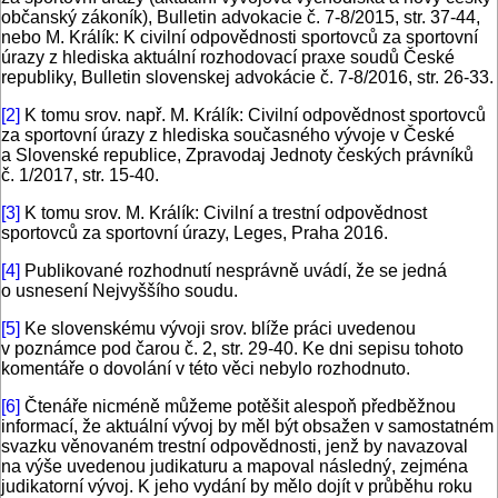
občanský zákoník), Bulletin advokacie č. 7-8/2015, str. 37-44,
nebo M. Králík: K civilní odpovědnosti sportovců za sportovní
úrazy z hlediska aktuální rozhodovací praxe soudů České
republiky, Bulletin slovenskej advokácie č. 7-8/2016, str. 26-33.
[2]
K tomu srov. např. M. Králík: Civilní odpovědnost sportovců
za sportovní úrazy z hlediska současného vývoje v České
a Slovenské republice, Zpravodaj Jednoty českých právníků
č. 1/2017, str. 15-40.
[3]
K tomu srov. M. Králík: Civilní a trestní odpovědnost
sportovců za sportovní úrazy, Leges, Praha 2016.
[4]
Publikované rozhodnutí nesprávně uvádí, že se jedná
o usnesení Nejvyššího soudu.
[5]
Ke slovenskému vývoji srov. blíže práci uvedenou
v poznámce pod čarou č. 2, str. 29-40. Ke dni sepisu tohoto
komentáře o dovolání v této věci nebylo rozhodnuto.
[6]
Čtenáře nicméně můžeme potěšit alespoň předběžnou
informací, že aktuální vývoj by měl být obsažen v samostatném
svazku věnovaném trestní odpovědnosti, jenž by navazoval
na výše uvedenou judikaturu a mapoval následný, zejména
judikatorní vývoj. K jeho vydání by mělo dojít v průběhu roku