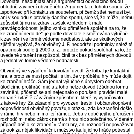
Dovolatel nesouhlasí ani s argumentací odvolacího soudu
ohledně zavinění obviněného. Argumentace tohoto soudu, že
„sportovec při kontaktu se soupeřem, přičemž střet nemusí být
ani v souladu s pravidly daného sportu, sice ví, že může jinému
způsobit újmu na zdraví, avšak vzhledem k malé
pravděpodobnosti jejího vzniku přiměřeně spoléhá na to, že
ke zranění nedojde“, je podle dovolatele směřována výlučně
k zavinění ve formě vědomé nedbalosti, ale ze skutkových
zjištění vyplývá, že obviněný J. F. nedodržel podmínky náležité
opatrnosti podle § 2900 o. z., protože pokud spoléhal na to, že
uvedené zranění nezpůsobí, činil tak bez přiměřených důvodů
a jednal ve formě vědomé nedbalosti.
Obviněný ve vyjádření k dovolání uvedl, že fotbal je kontaktní
hra, a proto se musí počítat i s tím, že v průběhu hry může dojít
ke zranění hráče. Sám jednal výlučně s úmyslem odebrat
útočícímu protihráči míč a z toho nelze dovodit žádnou formu
zavinění, přičemž se ani nejednalo o porušení pravidel malé
kopané zvláště závažným způsobem, které by vybočovalo
z takové hry. Za zásadní pro vyvození trestní i občanskoprávní
odpovědnosti obviněný považuje otázku, zda ke zranění došlo
v rámci hry nebo mimo její rámec, třeba v době jejího přerušení
rozhodčím, nebo zákrok nemá s hrou nic společného. V daném
případě došlo ke zranění v rámci hry, ani rozhodčí nepovažoval
zákrok za nějak likvidační, mužstvo faulujícího hráče potrestal