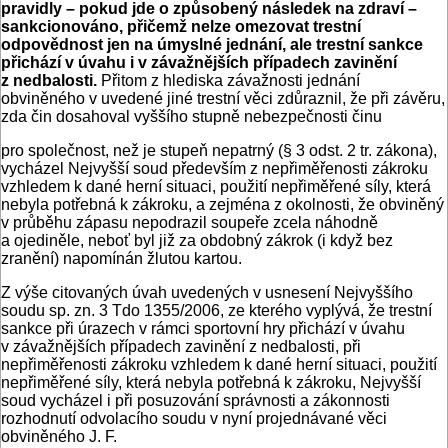
pravidly – pokud jde o způsobený následek na zdraví –
sankcionováno, přičemž nelze omezovat trestní
odpovědnost jen na úmyslné jednání, ale trestní sankce
přichází v úvahu i v závažnějších případech zavinění
z nedbalosti.
Přitom z hlediska závažnosti jednání
obviněného v uvedené jiné trestní věci zdůraznil, že při závěru,
zda čin dosahoval vyššího stupně nebezpečnosti činu
pro společnost, než je stupeň nepatrný (§ 3 odst. 2 tr. zákona),
vycházel Nejvyšší soud především z nepřiměřenosti zákroku
vzhledem k dané herní situaci, použití nepřiměřené síly, která
nebyla potřebná k zákroku, a zejména z okolnosti, že obviněný
v průběhu zápasu nepodrazil soupeře zcela náhodně
a ojediněle, neboť byl již za obdobný zákrok (i když bez
zranění) napomínán žlutou kartou.
Z výše citovaných úvah uvedených v usnesení Nejvyššího
soudu sp. zn. 3 Tdo 1355/2006, ze kterého vyplývá, že trestní
sankce při úrazech v rámci sportovní hry přichází v úvahu
v závažnějších případech zavinění z nedbalosti, při
nepřiměřenosti zákroku vzhledem k dané herní situaci, použití
nepřiměřené síly, která nebyla potřebná k zákroku, Nejvyšší
soud vycházel i při posuzování správnosti a zákonnosti
rozhodnutí odvolacího soudu v nyní projednávané věci
obviněného J. F.