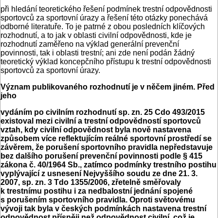
při hledání teoretického řešení podmínek trestní odpovědnosti
sportovců za sportovní úrazy a řešení této otázky ponechává
odborné literatuře. To je patrné z obou posledních klíčových
rozhodnutí, a to jak v oblasti civilní odpovědnosti, kde je
rozhodnutí zaměřeno na výklad generální prevenční
povinnosti, tak i oblasti trestní; ani zde není podán žádný
teoretický výklad koncepčního přístupu k trestní odpovědnosti
sportovců za sportovní úrazy.
Význam publikovaného rozhodnutí je v něčem jiném. Před
jeho
vydáním po civilním rozhodnutí sp. zn. 25 Cdo 493/2015
existoval mezi civilní a trestní odpovědností sportovců
vztah, kdy civilní odpovědnost byla nově nastavena
způsobem více reflektujícím reálné sportovní prostředí se
závěrem, že porušení sportovního pravidla nepředstavuje
bez dalšího porušení prevenční povinnosti podle § 415
zákona č. 40/1964 Sb., zatímco podmínky trestního postihu
vyplývající z usnesení Nejvyššího soudu ze dne 21. 3.
2007, sp. zn. 3 Tdo 1355/2006, zřetelně směřovaly
k trestnímu postihu i za nedbalostní jednání spojené
s porušením sportovního pravidla. Oproti světovému
vývoji tak byla v českých podmínkách nastavena trestní
odpovědnost přísněji než odpovědnost civilní, což je