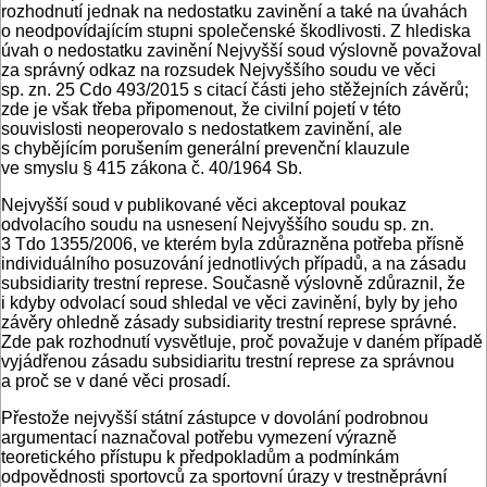
rozhodnutí jednak na nedostatku zavinění a také na úvahách
o neodpovídajícím stupni společenské škodlivosti. Z hlediska
úvah o nedostatku zavinění Nejvyšší soud výslovně považoval
za správný odkaz na rozsudek Nejvyššího soudu ve věci
sp. zn. 25 Cdo 493/2015 s citací části jeho stěžejních závěrů;
zde je však třeba připomenout, že civilní pojetí v této
souvislosti neoperovalo s nedostatkem zavinění, ale
s chybějícím porušením generální prevenční klauzule
ve smyslu § 415 zákona č. 40/1964 Sb.
Nejvyšší soud v publikované věci akceptoval poukaz
odvolacího soudu na usnesení Nejvyššího soudu sp. zn.
3 Tdo 1355/2006, ve kterém byla zdůrazněna potřeba přísně
individuálního posuzování jednotlivých případů, a na zásadu
subsidiarity trestní represe. Současně výslovně zdůraznil, že
i kdyby odvolací soud shledal ve věci zavinění, byly by jeho
závěry ohledně zásady subsidiarity trestní represe správné.
Zde pak rozhodnutí vysvětluje, proč považuje v daném případě
vyjádřenou zásadu subsidiaritu trestní represe za správnou
a proč se v dané věci prosadí.
Přestože nejvyšší státní zástupce v dovolání podrobnou
argumentací naznačoval potřebu vymezení výrazně
teoretického přístupu k předpokladům a podmínkám
odpovědnosti sportovců za sportovní úrazy v trestněprávní