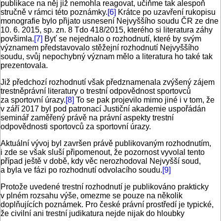
publikace na něj již nemohla reagovat, učiňme tak alespoň
stručně v rámci této poznámky.
[6]
Krátce po uzavření rukopisu
monografie bylo přijato usnesení Nejvyššího soudu ČR ze dne
10. 6. 2015, sp. zn. 8 Tdo 418/2015, kterého si literatura záhy
povšimla.
[7]
Byť se nejednalo o rozhodnutí, které by svým
významem představovalo stěžejní rozhodnutí Nejvyššího
soudu, svůj nepochybný význam mělo a literatura ho také tak
prezentovala.
Již předchozí rozhodnutí však předznamenala zvýšený zájem
trestněprávní literatury o trestní odpovědnost sportovců
za sportovní úrazy.
[8]
To se pak projevilo mimo jiné i v tom, že
v září 2017 byl pod patronací Justiční akademie uspořádán
seminář zaměřený právě na právní aspekty trestní
odpovědnosti sportovců za sportovní úrazy.
Aktuální vývoj byl završen právě publikovaným rozhodnutím,
i zde se však sluší připomenout, že pozornost vyvolal tento
případ ještě v době, kdy věc nerozhodoval Nejvyšší soud,
a byla ve fázi po rozhodnutí odvolacího soudu.
[9]
Protože uvedené trestní rozhodnutí je publikováno prakticky
v plném rozsahu výše, omezme se pouze na několik
doplňujících poznámek. Pro české právní prostředí je typické,
že civilní ani trestní judikatura nejde nijak do hloubky