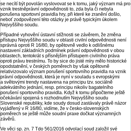
se necítí být povolán vyslovovat se k tomu, jaký význam má pro
vznik trestněprávní odpovědnosti to, zda byla či nebyla
porušena sportovní pravidla hry, při které ke zranění došlo,
neboť zodpovězení této otázky je právě typickým úkolem
Nejvyššího soudu.
Případné vyhovění ústavní stížnosti se závěrem, že změna
přístupu Nejvyššího soudu v oblasti civilní odpovědnosti není
správná oproti R 16/80, by opětovně vedlo k odlišnému
nastavení základních podmínek právní odpovědnosti v obou
oblastech, tentokrát s přísnějším přístupem civilního práva
oproti právu trestnímu. To by sice do jisté míry mělo historické
opodstatnění, v českých poměrech by však opětovně
relativizovalo význam porušení sportovního pravidla na vznik
právní odpovědnosti, která je nyní v souladu s evropskými
a světovými trendy nastavena na principu tzv. sociálně
adekvátního jednání, resp. principu nikoliv bagatelního
porušení sportovního pravidla. Když k tomu připočteme ještě
očekávání spojená s rozhodnutím Nejvyššího soudu
Slovenské republiky, kde soudy dosud zastávaly právě názor
vyjádřený v R 16/80, vidíme, že v česko-slovenských
poměrech se ještě může soudní praxe dočkat významných
závěrů.
Ve věci sp. zn. 7 Tdo 561/2016 odvolací soud založil své