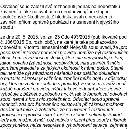
Odvolací soud založil své rozhodnutí jednak na nedostatku
zavinění a také na úvahách o neodpovídajícím stupni
společenské škodlivosti. Z hlediska úvah o neexistenci
zavinění přitom správně poukázal na usnesení Nejvyššího
soudu
ze dne 20. 5. 2015, sp. zn. 25 Cdo 493/2015 (publikované pod
č. 106/2015 Sb. rozh. obč.), na které je také poukazováno
v dovolání. V tomto usnesení totiž Nejvyšší soud uvedl, že
„pro
posouzení intenzity porušení pravidel nemůže být rozhodujícím
hlediskem závažnost následků, které nic nevypovídají o tom,
jakou povahu (závažnost, neobvyklost, míra zavinění) mělo
porušení pravidel a za jakých okolností k němu došlo. Stejně
tak nemůže být závažnost následků bez dalšího dokladem
o brutalitě zákroku (k vážnému zranění může dojít i v důsledku
hry, která je zcela v souladu s pravidly). Excesem rovněž není
každé porušení pravidel, nýbrž takové jednání, které zjevně
vybočuje z běžného způsobu hry, či, jak to formuloval odvolací
soud, nemá s hrou nic společného. Odvolací soud správně
hodnotil, zda pro žalovaného existovala při zákroku možnost
dosáhnout míče, a zohlednil, že na uvedené rozhodnutí
provést či neprovést zákrok měl jen zlomek sekundy. Pokud
tedy tuto možnost měl, což nebylo v řízení před soudy nikterak
zpochybněno, nelze nesprávné vyhodnocení situace, zejména