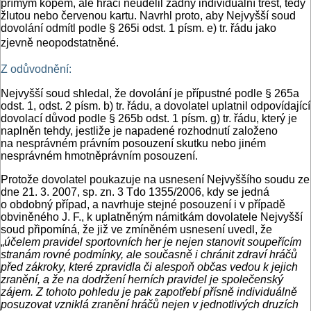
přímým kopem, ale hráči neudělil žádný individuální trest, tedy
žlutou nebo červenou kartu. Navrhl proto, aby Nejvyšší soud
dovolání odmítl podle § 265i odst. 1 písm. e) tr. řádu jako
zjevně neopodstatněné.
Z odůvodnění:
Nejvyšší soud shledal, že dovolání je přípustné podle § 265a
odst. 1, odst. 2 písm. b) tr. řádu, a dovolatel uplatnil odpovídající
dovolací důvod podle § 265b odst. 1 písm. g) tr. řádu, který je
naplněn tehdy, jestliže je napadené rozhodnutí založeno
na nesprávném právním posouzení skutku nebo jiném
nesprávném hmotněprávním posouzení.
Protože dovolatel poukazuje na usnesení Nejvyššího soudu ze
dne 21. 3. 2007, sp. zn. 3 Tdo 1355/2006, kdy se jedná
o obdobný případ, a navrhuje stejné posouzení i v případě
obviněného J. F., k uplatněným námitkám dovolatele Nejvyšší
soud připomíná, že již ve zmíněném usnesení uvedl, že
„
účelem pravidel sportovních her je nejen stanovit soupeřícím
stranám rovné podmínky, ale současně i chránit zdraví hráčů
před zákroky, které zpravidla či alespoň občas vedou k jejich
zranění, a že na dodržení herních pravidel je společenský
zájem. Z tohoto pohledu je pak zapotřebí přísně individuálně
posuzovat vzniklá zranění hráčů nejen v jednotlivých druzích