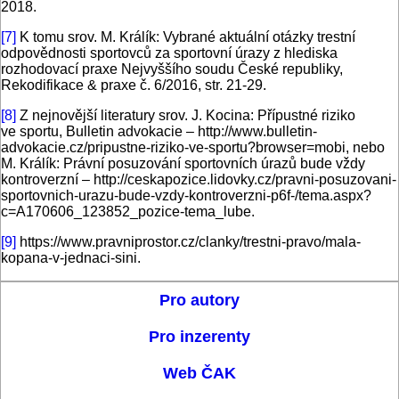
2018.
[7]
K tomu srov. M. Králík: Vybrané aktuální otázky trestní
odpovědnosti sportovců za sportovní úrazy z hlediska
rozhodovací praxe Nejvyššího soudu České republiky,
Rekodifikace & praxe č. 6/2016, str. 21-29.
[8]
Z nejnovější literatury srov. J. Kocina: Přípustné riziko
ve sportu, Bulletin advokacie – http://www.bulletin-
advokacie.cz/pripustne-riziko-ve-sportu?browser=mobi, nebo
M. Králík: Právní posuzování sportovních úrazů bude vždy
kontroverzní – http://ceskapozice.lidovky.cz/pravni-posuzovani-
sportovnich-urazu-bude-vzdy-kontroverzni-p6f-/tema.aspx?
c=A170606_123852_pozice-tema_lube.
[9]
https://www.pravniprostor.cz/clanky/trestni-pravo/mala-
kopana-v-jednaci-sini.
Pro autory
Pro inzerenty
Web ČAK