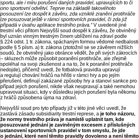
sportu, ale i míru porušení daných pravidel, upravujících to či
ono sportovní odvětví. Teprve na základě takovéhoto
posouzení lze dospět k závěru, zda vzniklé zranění protihráče
lze posuzovat ještě v rámci sportovních pravidel, či zda již
připadá v úvahu aplikace trestního práva.“
V uvedené jiné
trestní věci přitom Nejvyšší soud dospěl k závěru, že obviněný
byl uznán vinným trestným činem ublížení na zdraví podle
§ 224 odst. 1 tr. zákona, spáchaným formou vědomé nedbalosti
podle § 5 písm. a) tr. zákona (ztotožnil se se závěrem nižších
soudů, že obviněný jako obránce věděl, že při svých zákrocích
– skluzech může způsobit poranění protihráče, ale zřejmě
spoléhal na svoji zkušenost a na to, že k poranění protihráče
nedojde), přičemž uvedl, že fotbalová pravidla upravují
a regulují chování hráčů na hřišti v rámci hry a po jejím
přerušení, definují zakázané způsoby hry a stanoví sankce pro
případ jejich porušení, nikde však neupravují a také nemohou
upravovat situaci, kdy v důsledku jejich porušení byla někomu
z hráčů způsobena újma na zdraví.
Nejvyšší soud pro tyto případy již v této jiné věci uvedl, že
zastává zásadu subsidiarity trestní represe, a
je toho názoru,
že normy trestního práva je namístě uplatnit tam, kde
posuzované jednání je zaviněným excesem z příslušných
ustanovení sportovních pravidel v tom smyslu, že jde
o jednání, které není těmito pravidly dovoleno a není těmito