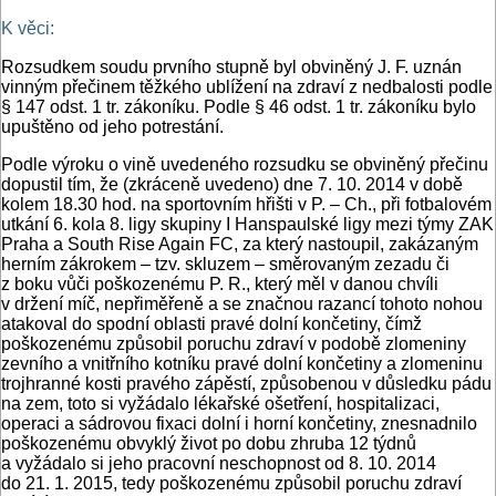
K věci:
Rozsudkem soudu prvního stupně byl obviněný J. F. uznán
vinným přečinem těžkého ublížení na zdraví z nedbalosti podle
§ 147 odst. 1 tr. zákoníku. Podle § 46 odst. 1 tr. zákoníku bylo
upuštěno od jeho potrestání.
Podle výroku o vině uvedeného rozsudku se obviněný přečinu
dopustil tím, že (zkráceně uvedeno) dne 7. 10. 2014 v době
kolem 18.30 hod. na sportovním hřišti v P. – Ch., při fotbalovém
utkání 6. kola 8. ligy skupiny I Hanspaulské ligy mezi týmy ZAK
Praha a South Rise Again FC, za který nastoupil, zakázaným
herním zákrokem – tzv. skluzem – směrovaným zezadu či
z boku vůči poškozenému P. R., který měl v danou chvíli
v držení míč, nepřiměřeně a se značnou razancí tohoto nohou
atakoval do spodní oblasti pravé dolní končetiny, čímž
poškozenému způsobil poruchu zdraví v podobě zlomeniny
zevního a vnitřního kotníku pravé dolní končetiny a zlomeninu
trojhranné kosti pravého zápěstí, způsobenou v důsledku pádu
na zem, toto si vyžádalo lékařské ošetření, hospitalizaci,
operaci a sádrovou fixaci dolní i horní končetiny, znesnadnilo
poškozenému obvyklý život po dobu zhruba 12 týdnů
a vyžádalo si jeho pracovní neschopnost od 8. 10. 2014
do 21. 1. 2015, tedy poškozenému způsobil poruchu zdraví