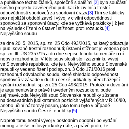
a publikace těchto článků, společně s dalšími,
[2]
byla součástí
širšího projektu završeného publikací k civilní a trestní
odpovědnosti sportovců za sportovní úrazy.
[3]
Tím se fakticky
pro nejbližší období završil vývoj v civilní odpovědnosti
sportovců za sportovní úrazy, kde se vyčkává prakticky již jen
na výsledek řízení o ústavní stížnosti proti rozsudku
[4]
Nejvyššího soudu
ze dne 20. 5. 2015, sp. zn. 25 Cdo 493/2015, na který odkazuje
i publikované trestní rozhodnutí; ústavní stížnost je vedena pod
sp. zn. III. ÚS 2357/15 a do dne sepisu tohoto komentáře o ní
nebylo rozhodnuto. V této souvislosti stojí za zmínku vývoj
ve Slovenské republice, kde je u Nejvyššího soudu Slovenské
republiky vedeno řízení pod sp. zn. 3 Cdo 171/2016 proti
rozhodnutí odvolacího soudu, které shledalo odpovědnost
sportovců v zásadě v duchu české judikatury předcházející
vydání rozhodnutí sp. zn. 25 Cdo 493/2015. Protože v dovolání
je argumentováno právě i uvedeným rozsudkem, bude
zajímavé, zda Nejvyšší soud Slovenské republiky zůstane
na dosavadních judikatorních pozicích vyjádřených v R 16/80,
anebo učiní názorový posun, jako tomu bylo v případě
Nejvyššího soudu České republiky.
[5]
Naproti tomu trestní vývoj v posledním období i po vydání
monografie šel mílovými kroky dále, a právě proto, že