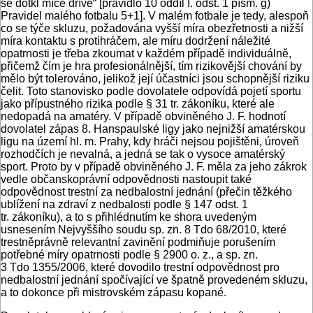
se dotkl míče dříve“ [pravidlo 10 oddíl I. odst. 1 písm. g)
Pravidel malého fotbalu 5+1]. V malém fotbale je tedy, alespoň
co se týče skluzu, požadována vyšší míra obezřetnosti a nižší
míra kontaktu s protihráčem, ale míru dodržení náležité
opatrnosti je třeba zkoumat v každém případě individuálně,
přičemž čím je hra profesionálnější, tím rizikovější chování by
mělo být tolerováno, jelikož její účastníci jsou schopnější riziku
čelit. Toto stanovisko podle dovolatele odpovídá pojetí sportu
jako přípustného rizika podle § 31 tr. zákoníku, které ale
nedopadá na amatéry. V případě obviněného J. F. hodnotí
dovolatel zápas 8. Hanspaulské ligy jako nejnižší amatérskou
ligu na území hl. m. Prahy, kdy hráči nejsou pojištěni, úroveň
rozhodčích je nevalná, a jedná se tak o vysoce amatérský
sport. Proto by v případě obviněného J. F. měla za jeho zákrok
vedle občanskoprávní odpovědnosti nastoupit také
odpovědnost trestní za nedbalostní jednání (přečin těžkého
ublížení na zdraví z nedbalosti podle § 147 odst. 1
tr. zákoníku), a to s přihlédnutím ke shora uvedeným
usnesením Nejvyššího soudu sp. zn. 8 Tdo 68/2010, které
trestněprávně relevantní zavinění podmiňuje porušením
potřebné míry opatrnosti podle § 2900 o. z., a sp. zn.
3 Tdo 1355/2006, které dovodilo trestní odpovědnost pro
nedbalostní jednání spočívající ve špatně provedeném skluzu,
a to dokonce při mistrovském zápasu kopané.