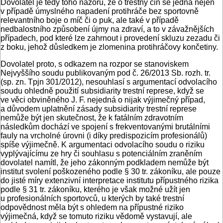
Dovolatel je tedy toho názoru, že o trestný čin se jedná nejen
v případě úmyslného napadení protihráče bez sportovně
relevantního boje o míč či o puk, ale také v případě
nedbalostního způsobení újmy na zdraví, a to v závažnějších
případech, pod které lze zahrnout i provedení skluzu zezadu či
z boku, jehož důsledkem je zlomenina protihráčovy končetiny.
Dovolatel proto, s odkazem na rozpor se stanoviskem
Nejvyššího soudu publikovaným pod č. 26/2013 Sb. rozh. tr.
(sp. zn. Tpjn 301/2012), nesouhlasí s argumentací odvolacího
soudu ohledně použití subsidiarity trestní represe, když se
ve věci obviněného J. F. nejedná o nijak výjimečný případ,
a důvodem uplatnění zásady subsidiarity trestní represe
nemůže být jen skutečnost, že k fatálním zdravotním
následkům dochází ve spojení s frekventovanými brutálními
fauly na vrcholné úrovni (i díky predispozicím profesionálů)
spíše výjimečně. K argumentaci odvolacího soudu o riziku
vyplývajícímu ze hry či souhlasu s potenciálním zraněním
dovolatel namítl, že jeho zákonným podkladem nemůže být
institut svolení poškozeného podle § 30 tr. zákoníku, ale pouze
do jisté míry extenzivní interpretace institutu přípustného rizika
podle § 31 tr. zákoníku, kterého je však možné užít jen
u profesionálních sportovců, u kterých by také trestní
odpovědnost měla být s ohledem na přípustné riziko
výjimečná, když se tomuto riziku vědomě vystavují, ale