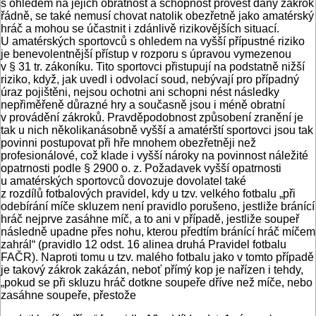
s ohledem na jejich obratnost a schopnost provést daný zákrok
řádně, se také nemusí chovat natolik obezřetně jako amatérský
hráč a mohou se účastnit i zdánlivě rizikovějších situací.
U amatérských sportovců s ohledem na vyšší přípustné riziko
je benevolentnější přístup v rozporu s úpravou vymezenou
v § 31 tr. zákoníku. Tito sportovci přistupují na podstatně nižší
riziko, když, jak uvedl i odvolací soud, nebývají pro případný
úraz pojištěni, nejsou ochotni ani schopni nést následky
nepřiměřeně důrazné hry a současně jsou i méně obratní
v provádění zákroků. Pravděpodobnost způsobení zranění je
tak u nich několikanásobně vyšší a amatérští sportovci jsou tak
povinni postupovat při hře mnohem obezřetněji než
profesionálové, což klade i vyšší nároky na povinnost náležité
opatrnosti podle § 2900 o. z. Požadavek vyšší opatrnosti
u amatérských sportovců dovozuje dovolatel také
z rozdílů fotbalových pravidel, kdy u tzv. velkého fotbalu „při
odebírání míče skluzem není pravidlo porušeno, jestliže bránící
hráč nejprve zasáhne míč, a to ani v případě, jestliže soupeř
následně upadne přes nohu, kterou předtím bránící hráč míčem
zahrál“ (pravidlo 12 odst. 16 alinea druhá Pravidel fotbalu
FAČR). Naproti tomu u tzv. malého fotbalu jako v tomto případě
je takový zákrok zakázán, neboť přímý kop je nařízen i tehdy,
„pokud se při skluzu hráč dotkne soupeře dříve než míče, nebo
zasáhne soupeře, přestože