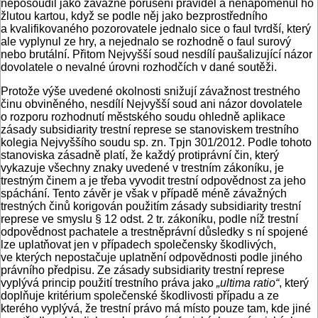
neposoudil jako závažné porušení pravidel a nenapomenul ho
žlutou kartou, když se podle něj jako bezprostředního
a kvalifikovaného pozorovatele jednalo sice o faul tvrdší, který
ale vyplynul ze hry, a nejednalo se rozhodně o faul surový
nebo brutální. Přitom Nejvyšší soud nesdílí paušalizující názor
dovolatele o nevalné úrovni rozhodčích v dané soutěži.
Protože výše uvedené okolnosti snižují závažnost trestného
činu obviněného, nesdílí Nejvyšší soud ani názor dovolatele
o rozporu rozhodnutí městského soudu ohledně aplikace
zásady subsidiarity trestní represe se stanoviskem trestního
kolegia Nejvyššího soudu sp. zn. Tpjn 301/2012. Podle tohoto
stanoviska zásadně platí, že každý protiprávní čin, který
vykazuje všechny znaky uvedené v trestním zákoníku, je
trestným činem a je třeba vyvodit trestní odpovědnost za jeho
spáchání. Tento závěr je však v případě méně závažných
trestných činů korigován použitím zásady subsidiarity trestní
represe ve smyslu § 12 odst. 2 tr. zákoníku, podle níž trestní
odpovědnost pachatele a trestněprávní důsledky s ní spojené
lze uplatňovat jen v případech společensky škodlivých,
ve kterých nepostačuje uplatnění odpovědnosti podle jiného
právního předpisu. Ze zásady subsidiarity trestní represe
vyplývá princip použití trestního práva jako
„ultima ratio“
, který
doplňuje kritérium společenské škodlivosti případu a ze
kterého vyplývá, že trestní právo má místo pouze tam, kde jiné