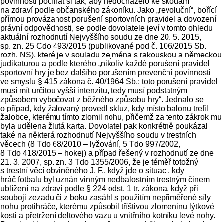
povinnosti počínat si tak, aby nedocházelo ke škodám
na zdraví podle občanského zákoníku. Jako „revoluční“, bořící
přímou provázanost porušení sportovních pravidel a dovození
právní odpovědnosti, se podle dovolatele jeví v tomto ohledu
aktuální rozhodnutí Nejvyššího soudu ze dne 20. 5. 2015,
sp. zn. 25 Cdo 493/2015 (publikované pod č. 106/2015 Sb.
rozh. NS), které je v souladu zejména s rakouskou a německou
judikaturou a podle kterého „nikoliv každé porušení pravidel
sportovní hry je bez dalšího porušením prevenční povinnosti
ve smyslu § 415 zákona č. 40/1964 Sb.; toto porušení pravidel
musí mít určitou vyšší intenzitu, tedy musí podstatným
způsobem vybočovat z běžného způsobu hry“. Jednalo se
o případ, kdy žalovaný provedl skluz, kdy místo balonu trefil
žalobce, kterému tímto zlomil nohu, přičemž za tento zákrok mu
byla udělena žlutá karta. Dovolatel pak konkrétně poukázal
také na některá rozhodnutí Nejvyššího soudu v trestních
věcech (8 Tdo 68/2010 – lyžování, 5 Tdo 997/2002,
8 Tdo 418/2015 – hokej) a případ řešený v rozhodnutí ze dne
21. 3. 2007, sp. zn. 3 Tdo 1355/2006, že je téměř totožný
s trestní věcí obviněného J. F., když jde o situaci, kdy
hráč fotbalu byl uznán vinným nedbalostním trestným činem
ublížení na zdraví podle § 224 odst. 1 tr. zákona, když při
souboji zezadu či z boku zasáhl s použitím nepřiměřené síly
nohu protihráče, kterému způsobil tříštivou zlomeninu lýtkové
kosti a přetržení deltového vazu u vnitřního kotníku levé nohy.