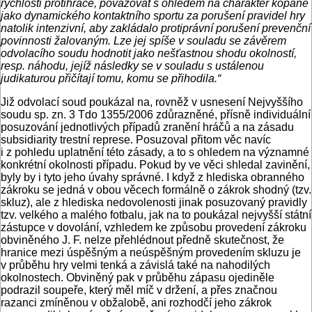
rychlosti protihráče, považovat s ohledem na charakter kopané
jako dynamického kontaktního sportu za porušení pravidel hry
natolik intenzivní, aby zakládalo protiprávní porušení prevenční
povinnosti žalovaným. Lze jej spíše v souladu se závěrem
odvolacího soudu hodnotit jako nešťastnou shodu okolností,
resp. náhodu, jejíž následky se v souladu s ustálenou
judikaturou přičítají tomu, komu se přihodila.“
Již odvolací soud poukázal na, rovněž v usnesení Nejvyššího
soudu sp. zn. 3 Tdo 1355/2006 zdůrazněné, přísně individuální
posuzování jednotlivých případů zranění hráčů a na zásadu
subsidiarity trestní represe. Posuzoval přitom věc navíc
i z pohledu uplatnění této zásady, a to s ohledem na významné
konkrétní okolnosti případu. Pokud by ve věci shledal zavinění,
byly by i tyto jeho úvahy správné. I když z hlediska obranného
zákroku se jedná v obou věcech formálně o zákrok shodný (tzv.
skluz), ale z hlediska nedovolenosti jinak posuzovaný pravidly
tzv. velkého a malého fotbalu, jak na to poukázal nejvyšší státní
zástupce v dovolání, vzhledem ke způsobu provedení zákroku
obviněného J. F. nelze přehlédnout předně skutečnost, že
hranice mezi úspěšným a neúspěšným provedením skluzu je
v průběhu hry velmi tenká a závislá také na nahodilých
okolnostech. Obviněný pak v průběhu zápasu ojediněle
podrazil soupeře, který měl míč v držení, a přes značnou
razanci zmíněnou v obžalobě, ani rozhodčí jeho zákrok