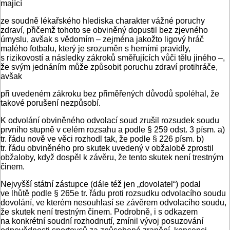
mající
ze soudně lékařského hlediska charakter vážné poruchy
zdraví, přičemž tohoto se obviněný dopustil bez zjevného
úmyslu, avšak s vědomím – zejména jakožto ligový hráč
malého fotbalu, který je srozuměn s herními pravidly,
s rizikovostí a následky zákroků směřujících vůči tělu jiného –,
že svým jednáním může způsobit poruchu zdraví protihráče,
avšak
při uvedeném zákroku bez přiměřených důvodů spoléhal, že
takové porušení nezpůsobí.
K odvolání obviněného odvolací soud zrušil rozsudek soudu
prvního stupně v celém rozsahu a podle § 259 odst. 3 písm. a)
tr. řádu nově ve věci rozhodl tak, že podle § 226 písm. b)
tr. řádu obviněného pro skutek uvedený v obžalobě zprostil
obžaloby, když dospěl k závěru, že tento skutek není trestným
činem.
Nejvyšší státní zástupce (dále též jen „dovolatel“) podal
ve lhůtě podle § 265e tr. řádu proti rozsudku odvolacího soudu
dovolání, ve kterém nesouhlasí se závěrem odvolacího soudu,
že skutek není trestným činem. Podrobně, i s odkazem
na konkrétní soudní rozhodnutí, zmínil vývoj posuzování