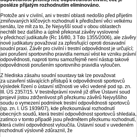
posléze přijatým rozhodnutím eliminováno.
Protože ani v civilní, ani v trestní oblasti nedošlo před přijetím
zmiňovaných klíčových rozhodnutí k předložení věci velkému
senátu, lze mít za to, že Nejvyšší soud v obou oblastech
nechtěl bez dalšího a úplně překonat závěry vyslovené
v předchozí judikatuře (Rc 16/80, 3 Tdo 1355/2006), ale závěry
nové judikatury považoval za zpřesňující oproti dosavadní
soudní praxi. Závěr pro civilní i trestní odpovědnost je určující;
ani porušení sportovního pravidla nemusí vést ke vzniku právní
odpovědnosti, naproti tomu samozřejmě není nástup takové
odpovědnosti porušením sportovního pravidla vyloučen.
Z hlediska zásahu soudní soustavy tak lze považovat
za uzavření stávajících přístupů k odpovědnosti sportovců
výsledek řízení o ústavní stížnosti ve věci vedené pod sp. zn.
III. ÚS 2357/15. V trestněprávní rovině již dříve Ústavní soud
projevil jistou zdrženlivost při přezkumu závěrů Nejvyššího
soudu o vymezení podmínek trestní odpovědnosti sportovců
(sp. zn. I. ÚS 1939/07), kde přezkoumával rozhodnutí
obecných soudů, která trestní odpovědnost sportovců shledala,
zatímco v tomto případě jsou předmětem přezkumu rozhodnutí,
která civilní odpovědnost vyloučila. Ústavní soud v uvedeném
rozhodnutí výslovně zdůraznil, že