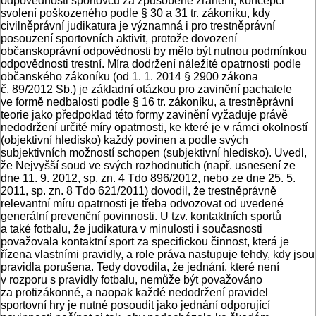
odpovědnosti sportovců za způsobené zranění, koncepci
svolení poškozeného podle § 30 a 31 tr. zákoníku, kdy
civilněprávní judikatura je významná i pro trestněprávní
posouzení sportovních aktivit, protože dovození
občanskoprávní odpovědnosti by mělo být nutnou podmínkou
odpovědnosti trestní. Míra dodržení náležité opatrnosti podle
občanského zákoníku (od 1. 1. 2014 § 2900 zákona
č. 89/2012 Sb.) je základní otázkou pro zavinění pachatele
ve formě nedbalosti podle § 16 tr. zákoníku, a trestněprávní
teorie jako předpoklad této formy zavinění vyžaduje právě
nedodržení určité míry opatrnosti, ke které je v rámci okolností
(objektivní hledisko) každý povinen a podle svých
subjektivních možností schopen (subjektivní hledisko). Uvedl,
že Nejvyšší soud ve svých rozhodnutích (např. usnesení ze
dne 11. 9. 2012, sp. zn. 4 Tdo 896/2012, nebo ze dne 25. 5.
2011, sp. zn. 8 Tdo 621/2011) dovodil, že trestněprávně
relevantní míru opatrnosti je třeba odvozovat od uvedené
generální prevenční povinnosti. U tzv. kontaktních sportů
a také fotbalu, že judikatura v minulosti i současnosti
považovala kontaktní sport za specifickou činnost, která je
řízena vlastními pravidly, a role práva nastupuje tehdy, kdy jsou
pravidla porušena. Tedy dovodila, že jednání, které není
v rozporu s pravidly fotbalu, nemůže být považováno
za protizákonné, a naopak každé nedodržení pravidel
sportovní hry je nutné posoudit jako jednání odporující