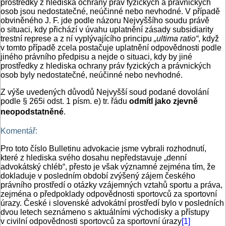
prostředky z hlediska ochrany práv fyzických a právnických
osob jsou nedostatečné, neúčinné nebo nevhodné. V případě
obviněného J. F. jde podle názoru Nejvyššího soudu právě
o situaci, kdy přichází v úvahu uplatnění zásady subsidiarity
trestní represe a z ní vyplývajícího principu
„ultima ratio“
, když
v tomto případě zcela postačuje uplatnění odpovědnosti podle
jiného právního předpisu a nejde o situaci, kdy by jiné
prostředky z hlediska ochrany práv fyzických a právnických
osob byly nedostatečné, neúčinné nebo nevhodné.
Z výše uvedených důvodů Nejvyšší soud podané dovolání
podle § 265i odst. 1 písm. e) tr. řádu
odmítl jako zjevně
neopodstatněné
.
Komentář:
Pro toto číslo Bulletinu advokacie jsme vybrali rozhodnutí,
které z hlediska svého dosahu nepředstavuje „denní
advokátský chléb“, přesto je však významné zejména tím, že
dokladuje v posledním období zvýšený zájem českého
právního prostředí o otázky vzájemných vztahů sportu a práva,
zejména o předpoklady odpovědnosti sportovců za sportovní
úrazy. České i slovenské advokátní prostředí bylo v posledních
dvou letech seznámeno s aktuálními východisky a přístupy
v civilní odpovědnosti sportovců za sportovní úrazy
[1]