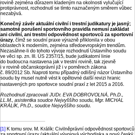
rovině zejména důrazem kladeným na okolnosti vylučující
protiprávnost, rozhodnutí se tímto naznačeným směrem vůbec
nezabývá.
Konečný závěr aktuální civilní i trestní judikatury je jasný;
samotné porušení sportovního pravidla nemusí zakládat
ani civilní, ani trestní odpovědnost sportovců za sportovní
úrazy
, čímž se soudní praxe výrazně přiklonila v obou
oblastech k moderním, zejména středoevropským trendům.
Nezasáhne-li do tohoto vývoje rozhodnutí Ústavního soudu
ve věci sp. zn. III. ÚS 2357/15, bude judikatorní linie
do budoucna nastavena jak v trestní rovině, tak zjevně
i v rovině občanskoprávní již i v poměrech zákona
č. 89/2012 Sb. Naproti tomu případný odlišný názor Ústavního
soudu by musel nutně vést k opětovné další revizi hranic
nastavených pro sportovce soudní praxí z let 2015 a 2016.
Rozhodnutí zpracovali JUDr. EVA DOBROVOLNÁ, Ph.D.,
LL.M., asistentka soudce Nejvyššího soudu, Mgr. MICHAL
KRÁLÍK, Ph.D., soudce Nejvyššího soudu.
[1]
K tomu srov. M. Králík: Civilněprávní odpovědnost sportovců
za sportovní úrazy (aktuální vývojová východiska a nový český