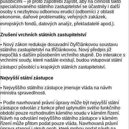
působícími – je proto zapotřebí zajistit, aby na činnosti takto
specializovaného státního zastupitelství se účastnily i další
osoby s nezbytnou odbornou erudicí (odborníci z oblasti
ekonomie, daňové problematiky, veřejných zakázek,
evropských fondů, datových analýz, překladatelé apod.).
Zrušení vrchních státních zastupitelství
• Nový zákon redukuje dosavadní čtyřčlánkovou soustavu
státního zastupitelství na tříčlánkovou. Nový předpis již
nepočítá s dalším působením vrchního stupně. Do interakce s
vrchními soudy, které nadále existují, budou vstupovat státní
zástupci působící u krajských státních zastupitelství.
Nejvyšší státní zástupce
• Nejvyššího státního zástupce jmenuje vláda na návrh
ministra spravedlnosti.
• Podle navrhované právní úpravy může být nejvyšší státní
zástupce odvolán z funkce před uplynutím svého funkčního
období pouze rozhodnutím kárného soudu v kárném řízení.
Návrh na odvolání nejvyššího státního zástupce v kárném
řízení může přitom podat pouze vláda. Navrhovaná právní
úprava stanoví i okruh osob, které mohou podat návrh na