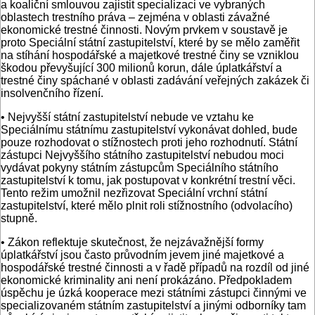
a koaliční smlouvou zajistit specializaci ve vybraných
oblastech trestního práva – zejména v oblasti závažné
ekonomické trestné činnosti. Novým prvkem v soustavě je
proto Speciální státní zastupitelství, které by se mělo zaměřit
na stíhání hospodářské a majetkové trestné činy se vzniklou
škodou převyšující 300 milionů korun, dále úplatkářství a
trestné činy spáchané v oblasti zadávání veřejných zakázek či
insolvenčního řízení.
• Nejvyšší státní zastupitelství nebude ve vztahu ke
Speciálnímu státnímu zastupitelství vykonávat dohled, bude
pouze rozhodovat o stížnostech proti jeho rozhodnutí. Státní
zástupci Nejvyššího státního zastupitelství nebudou moci
vydávat pokyny státním zástupcům Speciálního státního
zastupitelství k tomu, jak postupovat v konkrétní trestní věci.
Tento režim umožnil nezřizovat Speciální vrchní státní
zastupitelství, které mělo plnit roli stížnostního (odvolacího)
stupně.
• Zákon reflektuje skutečnost, že nejzávažnější formy
úplatkářství jsou často průvodním jevem jiné majetkové a
hospodářské trestné činnosti a v řadě případů na rozdíl od jiné
ekonomické kriminality ani není prokázáno. Předpokladem
úspěchu je úzká kooperace mezi státními zástupci činnými ve
specializovaném státním zastupitelství a jinými odborníky tam