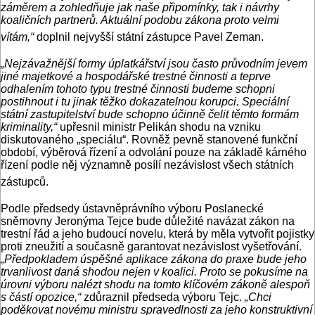
záměrem a zohledňuje jak naše připomínky, tak i návrhy
koaličních partnerů. Aktuální podobu zákona proto velmi
vítám,“
doplnil nejvyšší státní zástupce Pavel Zeman.
„Nejzávažnější formy úplatkářství jsou často průvodním jevem
jiné majetkové a hospodářské trestné činnosti a teprve
odhalením tohoto typu trestné činnosti budeme schopni
postihnout i tu jinak těžko dokazatelnou korupci. Speciální
státní zastupitelství bude schopno účinně čelit těmto formám
kriminality,“
upřesnil ministr Pelikán shodu na vzniku
diskutovaného „speciálu“. Rovněž pevně stanovené funkční
období, výběrová řízení a odvolání pouze na základě kárného
řízení podle něj významně posílí nezávislost všech státních
zástupců.
Podle předsedy ústavněprávního výboru Poslanecké
sněmovny Jeronýma Tejce bude důležité navázat zákon na
trestní řád a jeho budoucí novelu, která by měla vytvořit pojistky
proti zneužití a současně garantovat nezávislost vyšetřování.
„Předpokladem úspěšné aplikace zákona do praxe bude jeho
trvanlivost daná shodou nejen v koalici. Proto se pokusíme na
úrovni výboru nalézt shodu na tomto klíčovém zákoně alespoň
s částí opozice,“
zdůraznil předseda výboru Tejc.
„Chci
poděkovat novému ministru spravedlnosti za jeho konstruktivní