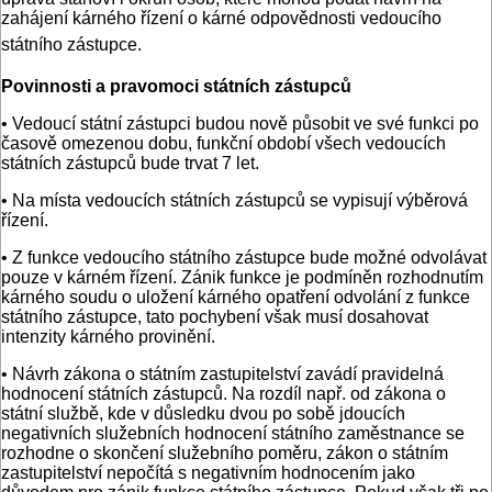
zahájení kárného řízení o kárné odpovědnosti vedoucího
státního zástupce.
Povinnosti a pravomoci státních zástupců
• Vedoucí státní zástupci budou nově působit ve své funkci po
časově omezenou dobu, funkční období všech vedoucích
státních zástupců bude trvat 7 let.
• Na místa vedoucích státních zástupců se vypisují výběrová
řízení.
• Z funkce vedoucího státního zástupce bude možné odvolávat
pouze v kárném řízení. Zánik funkce je podmíněn rozhodnutím
kárného soudu o uložení kárného opatření odvolání z funkce
státního zástupce, tato pochybení však musí dosahovat
intenzity kárného provinění.
• Návrh zákona o státním zastupitelství zavádí pravidelná
hodnocení státních zástupců. Na rozdíl např. od zákona o
státní službě, kde v důsledku dvou po sobě jdoucích
negativních služebních hodnocení státního zaměstnance se
rozhodne o skončení služebního poměru, zákon o státním
zastupitelství nepočítá s negativním hodnocením jako