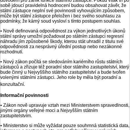
důvodem pro zánik funkce státního zástupce. Pokud však tři po
sobě jdoucí pravidelná hodnocení budou obsahovat závěr, že
státní zástupce neplní své povinnosti vyhovujícím způsobem,
může být státní zástupce přeložen i bez svého souhlasu za
podmínky, že kárný soud vysloví s tímto postupem souhlas.
• Nově definovaná odpovědnost za výkon jednotlivých úkonů
státní správy umožní požadovat po státním zástupci regresní
náhradu jím způsobené škody, kterou stát uhradil z titulu své
odpovědnosti za nesprávný úřední postup nebo nezákonné
rozhodnutí.
• Nový zákon počítá se sledováním kariérního růstu státních
zástupců a zřizuje též poradní sbor státního zastupitelství, který
bude činný u Nejvyššího státního zastupitelství a bude tvořen
volenými státními zástupci. Jeho role by měla být poradní a
konzultační.
Informační povinnosti
• Zákon nově upravuje vztah mezi Ministerstvem spravedlnosti,
jinými orgány veřejné moci a Nejvyšším státním
zastupitelstvím.
• Ministerstvo si může vyžádat pouze souhrnná statistická data,