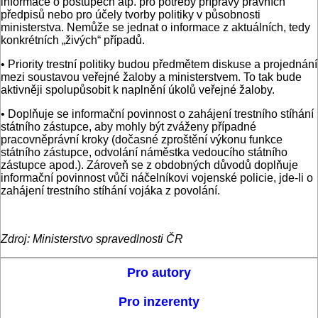
informace o postupech atp. pro potřeby přípravy právních
předpisů nebo pro účely tvorby politiky v působnosti
ministerstva. Nemůže se jednat o informace z aktuálních, tedy
konkrétních „živých“ případů.
• Priority trestní politiky budou předmětem diskuse a projednání
mezi soustavou veřejné žaloby a ministerstvem. To tak bude
aktivněji spolupůsobit k naplnění úkolů veřejné žaloby.
• Doplňuje se informační povinnost o zahájení trestního stíhání
státního zástupce, aby mohly být zváženy případné
pracovněprávní kroky (dočasné zproštění výkonu funkce
státního zástupce, odvolání náměstka vedoucího státního
zástupce apod.). Zároveň se z obdobných důvodů doplňuje
informační povinnost vůči náčelníkovi vojenské policie, jde-li o
zahájení trestního stíhání vojáka z povolání.
Zdroj: Ministerstvo spravedlnosti ČR
Pro autory
Pro inzerenty