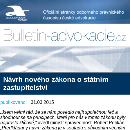
Návrh nového zákona o státním
zastupitelství
publikováno:
31.03.2015
„Jsem velmi rád, že se nám povedlo najít společnou řeč a
shodnout se na principech, které pro nás v tomto zákonu byly
naprosto klíčové,“
uvedl ministr spravedlnosti Robert Pelikán.
„Předkládaný návrh zákona je v souladu s původním věcným