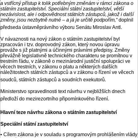
a vstřícný přístup k tolik potřebným změnám v rámci zákona o
státním zastupitelství. Speciální státní zastupitelství, větší
nezávislost, ale i odpovědnost státních zástupců, jakož i další
změny, jsou nezbytně nutné – a já je určitě podpořím,“
doplnil
předseda ústavněprávního výboru Senátu Miroslav Antl.
V návaznosti na nový zákon o státním zastupitelství byl
zpracován i tzv. doprovodný zákon, který novou úpravu
prováže s již platnými a účinnými právními předpisy. Změny
převážně legislativně technického charakteru se promítnou v
trestním řádu, v zákoně o mezinárodní justiční spolupráci ve
věcech trestních, v zákonu o platu a některých dalších
náležitostech státních zástupců a v zákonu o řízení ve věcech
soudců, státních zástupců a soudních exekutorů.
Ministerstvo spravedlnosti text návrhu v nejbližších dnech
předloží do mezirezortního připomínkového řízení.
Hlavní teze návrhu zákona o státním zastupitelství
Speciální státní zastupitelství
• Cílem zákona je v souladu s programovým prohlášením vlády