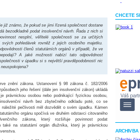
CHCETE S
je již známo, že pokud se jimi řízená společnost dostane
dá bezodkladně podat insolvenční návrh. Řada z nich si
innost nesplní, věřitelé společnosti se za určitých
 svých pohledávek rovněž z jejich osobního majetku.
dpovědnosti členů statutárních orgánů v případě, že ve
 nepodají? A jaké možnosti nabízí tato odpovědnost
 společnosti v úpadku si s největší pravděpodobností nic
e neuspokojena?
rve znění zákona. Ustanovení § 98 zákona č. 182/2006
způsobech jeho řešení (dále jen insolvenční zákon) ukládá
ý je právnickou osobou nebo podnikající fyzickou osobou,
 insolvenční návrh bez zbytečného odkladu poté, co se
i náležité pečlivosti měl dozvědět o svém úpadku. Kámen
statutárního orgánu spočívá ve druhém odstavci citovaného
olvenčního zákona, který rozšiřuje povinnost podat
h také na statutární orgán dlužníka, který je právnickou
ARCHIV BA
tavenstva.