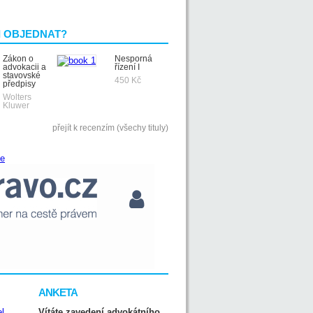
I OBJEDNAT?
Zákon o
Nesporná
advokacii a
řízení I
stavovské
450 Kč
předpisy
Wolters
Kluwer
přejít k recenzím (všechy tituly)
ANKETA
Vítáte zavedení advokátního