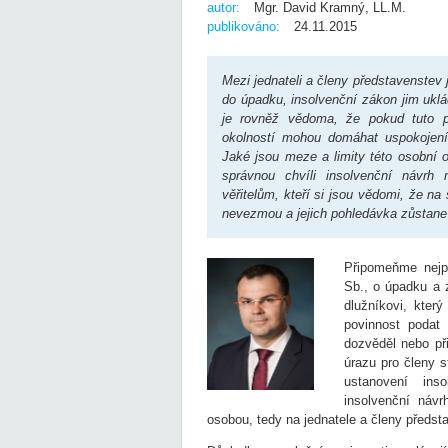
autor:
Mgr. David Kramný, LL.M.
publikováno:
24.11.2015
Mezi jednateli a členy představenstev 
do úpadku, insolvenční zákon jim uklá
je rovněž vědoma, že pokud tuto pov
okolností mohou domáhat uspokojení
Jaké jsou meze a limity této osobní o
správnou chvíli insolvenční návrh
věřitelům, kteří si jsou vědomi, že na
nevezmou a jejich pohledávka zůstan
Připomeňme nejp
Sb., o úpadku a 
dlužníkovi, kter
povinnost podat
dozvěděl nebo př
úrazu pro členy 
ustanovení ins
insolvenční návr
osobou, tedy na jednatele a členy předs