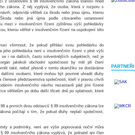
ící z ustanovení § 98 insolvenčního zákona stanoví hned
ního zákona. Z něj vyplývá, že osoba, která v rozporu s
ávrh, odpovídá věřiteli za škodu nebo jinou újmu, kterou
 Škoda nebo jiná újma podle citovaného ustanovení
u mezi v insolvenčním řízení zjištěnou výší pohledávky
ou, kterou věřitel v insolvenčním řízení na uspokojení této
 musí všimnout, že pokud přihlásí svou pohledávku do
a jeho pohledávka není v insolvenčním řízení v plné výši
se i na dalších, často solventnějších subjektech, než je
 orgán jakékoli obchodní společnosti by měl při čtení
PARTNEŘI
zornět také, neboť přesně v tomto okamžiku se dostáváme
alšími osobami, které mohou být povinné uhradit dluhy
a členové představenstva společnosti, kteří v pravou chvíli
dáním insolvenčního návrhu nezastavili pád jimi řízené
ce věřitelům po dobu delší třiceti dnů po splatnosti, které
§ 98 a prvních dvou odstavců § 99 insolvenčního zákona lze
zákona počítají s tím, že pokud dluhy neplatí společnost,
imity a podmínky, není ani výše popisovaná noční můra
§ 99 insolvenčního zákona vyplývá, že jednatel ani člen