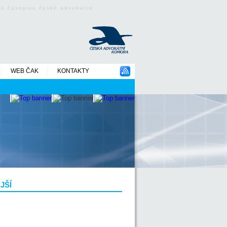
ého časopisu české advokacie
WEB ČAK
KONTAKTY
JŠÍ