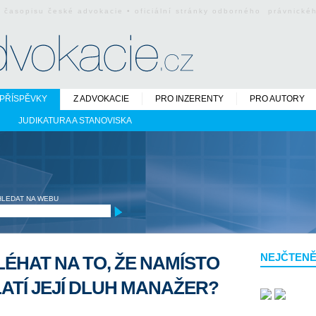
o časopisu české advokacie • oficiální stránky odborného právnick
PŘÍSPĚVKY
Z ADVOKACIE
PRO INZERENTY
PRO AUTORY
JUDIKATURA A STANOVISKA
HLEDAT NA WEBU
NEJČTENĚ
ÉHAT NA TO, ŽE NAMÍSTO
ATÍ JEJÍ DLUH MANAŽER?