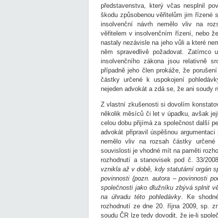
představenstva, který včas nesplnil po
škodu způsobenou věřitelům jim řízené sp
insolvenční návrh nemělo vliv na roz
věřitelem v insolvenčním řízení, nebo ž
nastaly nezávisle na jeho vůli a které nem
něm spravedlivě požadovat. Zatímco 
insolvenčního zákona jsou relativně sr
případně jeho člen prokáže, že porušení
částky určené k uspokojení pohledávky
nejeden advokát a zdá se, že ani soudy 
Z vlastní zkušenosti si dovolím konstatov
několik měsíců či let v úpadku, avšak jej
celou dobu přijímá za společnost další p
advokát připravil úspěšnou argumentaci 
nemělo vliv na rozsah částky určené k
souvislosti je vhodné mít na paměti roz
rozhodnutí a stanovisek pod č. 33/200
vznikla až v době, kdy statutární orgán s
povinnosti (pozn. autora – povinnosti po
společnosti jako dlužníku zbývá splnit vě
na úhradu této pohledávky
. Ke shodn
rozhodnutí ze dne 20. října 2009, sp. 
soudu ČR lze tedy dovodit, že je-li spole