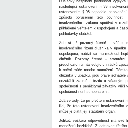
Důsledky nesplnění povinnosti vyplývaj
následující ustanovení § 99 insolvenč
ustanovením § 98 nepodala insolvenční n
způsobí porušením této povinnosti.
insolvenčního zákona spočívá v rozdíl
přihlášené věřitelem k uspokojení a částk
pohledávky obdržel.
Zde si již pozorný čtenář – věřitel
insolvenčního řízení dlužníka v úpadku 
uspokojena, nabízí se mu možnost hojit 
dlužník. Pozorný čtenář – statutární
předchozích a následujících řádků zpo
k noční můře mnoha manažerů. Těmito d
dlužníka v úpadku, jsou právě jednatelé 
nezatáhli za ruční brzdu a včasným po
společnosti s peněžitými závazky vůči ví
společnost není schopna plnit.
Zdá se tedy, že po přečtení ustanovení 
říci, že tato ustanovení insolvenčního 
může je platit její statutární orgán.
Jelikož veškerá odpovědnost má své l
manažerů bezbřehá. Z odstavce třetího 