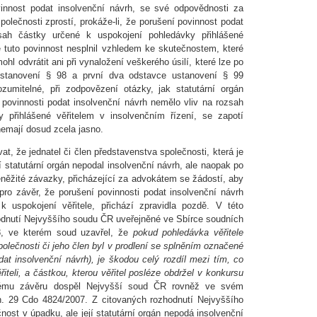
vinnost podat insolvenční návrh, se své odpovědnosti za
olečnosti zprostí, prokáže-li, že porušení povinnost podat
sah částky určené k uspokojení pohledávky přihlášené
e tuto povinnost nesplnil vzhledem ke skutečnostem, které
ohl odvrátit ani při vynaložení veškerého úsilí, které lze po
ustanovení § 98 a první dva odstavce ustanovení § 99
ozumitelné, při zodpovězení otázky, jak statutární orgán
 povinnosti podat insolvenční návrh nemělo vliv na rozsah
 přihlášené věřitelem v insolvenčním řízení, se zapotí
nemají dosud zcela jasno.
at, že jednatel či člen představenstva společnosti, která je
í statutární orgán nepodal insolvenční návrh, ale naopak po
eněžité závazky, přicházející za advokátem se žádostí, aby
pro závěr, že porušení povinnosti podat insolvenční návrh
 uspokojení věřitele, přichází zpravidla pozdě. V této
hodnutí Nejvyššího soudu ČR uveřejněné ve Sbírce soudních
8, ve kterém soud uzavřel, že
pokud pohledávka věřitele
polečnosti či jeho člen byl v prodlení se splněním označené
dat insolvenční návrh), je škodou celý rozdíl mezi tím, co
řiteli, a částkou, kterou věřitel posléze obdržel v konkursu
ému závěru dospěl Nejvyšší soud ČR rovněž ve svém
zn. 29 Cdo 4824/2007. Z citovaných rozhodnutí Nejvyššího
čnost v úpadku, ale její statutární orgán nepodá insolvenční