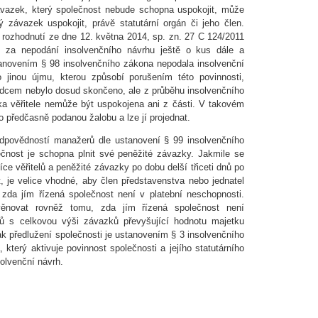
ávazek, který společnost nebude schopna uspokojit, může
 závazek uspokojit, právě statutární orgán či jeho člen.
rozhodnutí ze dne 12. května 2014, sp. zn. 27 C 124/2011
i za nepodání insolvenčního návrhu ještě o kus dále a
tanovením § 98 insolvenčního zákona nepodala insolvenční
o jinou újmu, kterou způsobí porušením této povinnosti,
adcem nebylo dosud skončeno, ale z průběhu insolvenčního
vka věřitele nemůže být uspokojena ani z části. V takovém
o předčasně podanou žalobu a lze jí projednat.
odpovědností manažerů dle ustanovení § 99 insolvenčního
ečnost je schopna plnit své peněžité závazky. Jakmile se
ce věřitelů a peněžité závazky po dobu delší třiceti dnů po
it, je velice vhodné, aby člen představenstva nebo jednatel
 zda jím řízená společnost není v platební neschopnosti.
ěnovat rovněž tomu, zda jím řízená společnost není
lů s celkovou výši závazků převyšující hodnotu majetku
ak předlužení společnosti je ustanovením § 3 insolvenčního
který aktivuje povinnost společnosti a jejího statutárního
 insolvenční návrh.