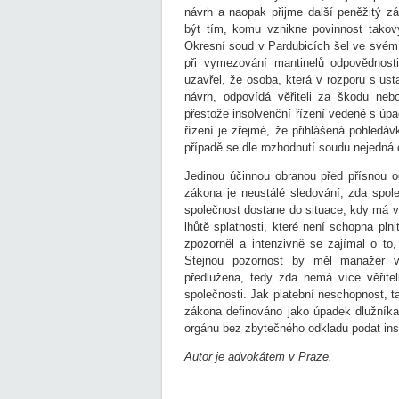
návrh a naopak přijme další peněžitý z
být tím, komu vznikne povinnost takový
Okresní soud v Pardubicích šel ve svém 
při vymezování mantinelů odpovědnost
uzavřel, že osoba, která v rozporu s us
návrh, odpovídá věřiteli za škodu neb
přestože insolvenční řízení vedené s úp
řízení je zřejmé, že přihlášená pohledá
případě se dle rozhodnutí soudu nejedná 
Jedinou účinnou obranou před přísnou 
zákona je neustálé sledování, zda spol
společnost dostane do situace, kdy má ví
lhůtě splatnosti, které není schopna pln
zpozorněl a intenzivně se zajímal o to,
Stejnou pozornost by měl manažer v
předlužena, tedy zda nemá více věřite
společnosti. Jak platební neschopnost, t
zákona definováno jako úpadek dlužníka, 
orgánu bez zbytečného odkladu podat
Autor je advokátem v Praze.