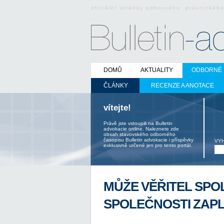
oficiální stránky odborného právnickéh
DOMŮ
AKTUALITY
ODBORNÉ 
ČLÁNKY
RECENZE A ANOTACE
vítejte!
Právě jste vstoupili na Bulletin
advokacie online. Naleznete zde
obsah stavovského odborného
časopisu Bulletin advokacie i příspěvky
VY
exklusivně určené jen pro tento portál.
MŮŽE VĚŘITEL SPOL
SPOLEČNOSTI ZAPL