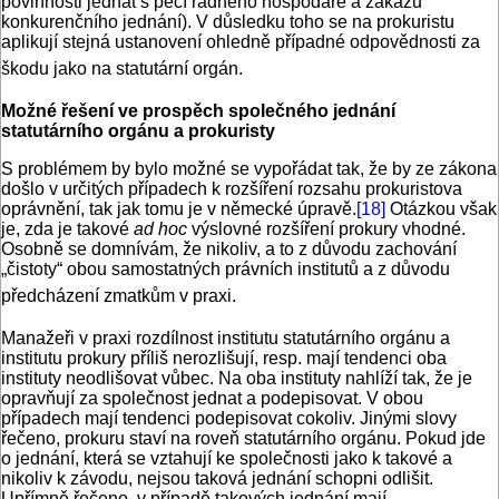
povinnosti jednat s péčí rádného hospodáře a zákazu
konkurenčního jednání). V důsledku toho se na prokuristu
aplikují stejná ustanovení ohledně případné odpovědnosti za
škodu jako na statutární orgán.
Možné řešení ve prospěch společného jednání
statutárního orgánu a prokuristy
S problémem by bylo možné se vypořádat tak, že by ze zákona
došlo v určitých případech k rozšíření rozsahu prokuristova
oprávnění, tak jak tomu je v německé úpravě.
[18]
Otázkou však
je, zda je takové
ad hoc
výslovné rozšíření prokury vhodné.
Osobně se domnívám, že nikoliv, a to z důvodu zachování
„čistoty“ obou samostatných právních institutů a z důvodu
předcházení zmatkům v praxi.
Manažeři v praxi rozdílnost institutu statutárního orgánu a
institutu prokury příliš nerozlišují, resp. mají tendenci oba
instituty neodlišovat vůbec. Na oba instituty nahlíží tak, že je
opravňují za společnost jednat a podepisovat. V obou
případech mají tendenci podepisovat cokoliv. Jinými slovy
řečeno, prokuru staví na roveň statutárního orgánu. Pokud jde
o jednání, která se vztahují ke společnosti jako k takové a
nikoliv k závodu, nejsou taková jednání schopni odlišit.
Upřímně řečeno, v případě takových jednání mají