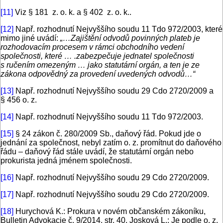
[11]
Viz § 181 z. o. k. a § 402 z. o. k..
[12]
Např. rozhodnutí Nejvyššího soudu 11 Tdo 972/2003, které
mimo jiné uvádí:
„…Zajištění odvodů povinných plateb je
rozhodovacím procesem v rámci obchodního vedení
společnosti, které … .zabezpečuje jednatel společnosti
s ručením omezeným … jako statutární orgán, a ten je ze
zákona odpovědný za provedení uvedených odvodů…“
[13]
Např. rozhodnutí Nejvyššího soudu 29 Cdo 2720/2009 a
§ 456 o. z.
[14]
Např. rozhodnutí Nejvyššího soudu 11 Tdo 972/2003.
[15]
§ 24 zákon č. 280/2009 Sb., daňový řád. Pokud jde o
jednání za společnost, nebyl zatím o. z. promítnut do daňového
řádu – daňový řád stále uvádí, že statutární orgán nebo
prokurista jedná jménem společnosti.
[16]
Např. rozhodnutí Nejvyššího soudu 29 Cdo 2720/2009.
[17]
Např. rozhodnutí Nejvyššího soudu 29 Cdo 2720/2009.
[18]
Hurychová K.: Prokura v novém občanském zákoníku,
Bulletin Advokacie č. 9/2014, str. 40. Josková L.: Je podle o. z.