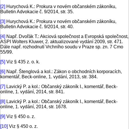
[2]
Hurychová K.: Prokura v novém občanském zákoníku,
Bulletin Advokacie č. 9/2014, str. 35.
[3]
Hurychová K.: Prokura v novém občanském zákoníku,
Bulletin Advokacie č. 9/2014, str. 40.
[4]
Např. Dvořák T.: Akciová společnost a Evropská společnost,
ASPI Wolters Kluwer, 2. aktualizované vydání 2009, str. 471.
Dále např. rozhodnutí Vrchního soudu v Praze sp. zn. 7 Cmo
55/99.
[5]
Viz § 435 z. o. k.
[6]
Např. Štenglová a kol.: Zákon o obchodních korporacích,
komentář, Beck-online, 1. vydání, 2013, str. 384.
[7]
Lavický P. a kol.: Občanský zákoník I., komentář, Beck-
online, 1. vydání, 2014, str. 841.
[8]
Lavický P. a kol.: Občanský zákoník I., komentář, Beck-
online, 1. vydání, 2014, str. 1678.
[9]
Viz § 450 o. z.
[10]
Viz § 450 o. z.