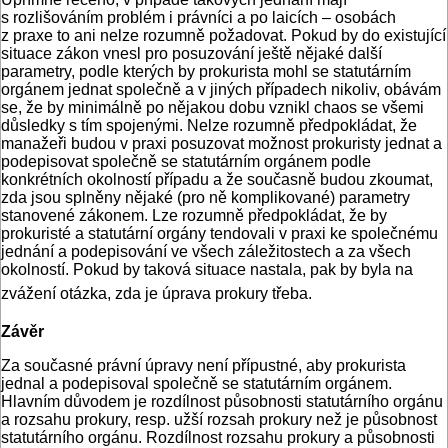
s rozlišováním problém i právníci a po laicích – osobách
z praxe to ani nelze rozumně požadovat. Pokud by do existující
situace zákon vnesl pro posuzování ještě nějaké další
parametry, podle kterých by prokurista mohl se statutárním
orgánem jednat společně a v jiných případech nikoliv, obávám
se, že by minimálně po nějakou dobu vznikl chaos se všemi
důsledky s tím spojenými. Nelze rozumně předpokládat, že
manažeři budou v praxi posuzovat možnost prokuristy jednat a
podepisovat společně se statutárním orgánem podle
konkrétních okolností případu a že současně budou zkoumat,
zda jsou splněny nějaké (pro ně komplikované) parametry
stanovené zákonem. Lze rozumně předpokládat, že by
prokuristé a statutární orgány tendovali v praxi ke společnému
jednání a podepisování ve všech záležitostech a za všech
okolností. Pokud by taková situace nastala, pak by byla na
zvážení otázka, zda je úprava prokury třeba.
Závěr
Za současné právní úpravy není přípustné, aby prokurista
jednal a podepisoval společně se statutárním orgánem.
Hlavním důvodem je rozdílnost působnosti statutárního orgánu
a rozsahu prokury, resp. užší rozsah prokury než je působnost
statutárního orgánu. Rozdílnost rozsahu prokury a působnosti