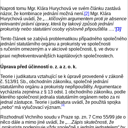
Naproti tomu Mgr. Klára Hurychová ve svém článku zastává
názor, že kombinace jednání možná není.
[2]
Mgr. Klára
Hurychová uvádí, že
„…klíčovým argumentem proti je absence
relevantní právní úpravy, která by takový způsob jednání
prokuristy nebo statutární osoby výslovně připouštěla ….“
[3]
Tento článek se zabývá problematikou případného společného
jednání statutárního orgánu a prokuristy ve společnosti
s ručením omezeným a v akciové společnosti, tj. ve dvou v
praxi nejfrekventovanějších kapitálových společnostech.
Úprava před účinností o. z. a z. o. k.
Teorie i judikatura vztahující se k úpravě provedené v zákoně
č. 513/91 Sb., obchodním zákoníku, společné jednání
statutárního orgánu a prokuristy nepřipouštěly. Argumentace
vycházela zejména z § 13 odst. 1 obchodního zákoníku, podle
kterého společnost jednala statutárním orgánem nebo za ni
jednal zástupce. Teorie i judikatura uvádí, že použitá spojka
[4]
„nebo“ má vylučovací význam.
Rozhodnutí Vrchního soudu v Praze sp. zn. 7 Cmo 55/99 jde o
něco dále a mimo jiné uvádí, že
„…Zápis skutečnosti, že
„prokurista podepisuje vždy společně s jedním jednatelem“ by