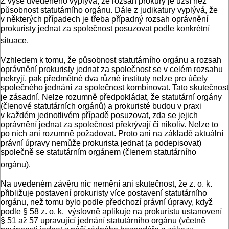
Z výše uvedeného vyplývá, že rozsah prokury je užší než
působnost statutárního orgánu. Dále z judikatury vyplývá, že
v některých případech je třeba případný rozsah oprávnění
prokuristy jednat za společnost posuzovat podle konkrétní
situace.
Vzhledem k tomu, že působnost statutárního orgánu a rozsah
oprávnění prokuristy jednat za společnost se v celém rozsahu
nekryjí, pak předmětné dva různé instituty nelze pro účely
společného jednání za společnost kombinovat. Tato skutečnost
je zásadní. Nelze rozumně předpokládat, že statutární orgány
(členové statutárních orgánů) a prokuristé budou v praxi
v každém jednotlivém případě posuzovat, zda se jejich
oprávnění jednat za společnost překrývají či nikoliv. Nelze to
po nich ani rozumně požadovat. Proto ani na základě aktuální
právní úpravy nemůže prokurista jednat (a podepisovat)
společně se statutárním orgánem (členem statutárního
orgánu).
Na uvedeném závěru nic nemění ani skutečnost, že z. o. k.
přibližuje postavení prokuristy více postavení statutárního
orgánu, než tomu bylo podle předchozí právní úpravy, když
podle § 58 z. o. k. výslovně aplikuje na prokuristu ustanovení
§ 51 až 57 upravující jednání statutárního orgánu (včetně