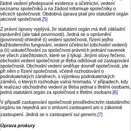
řádné vedení předepsané evidence a účetnictví, vedení
seznamu společníků a na žádost informuje společníky o
věcech společnosti. Obdobná úprava platí pro statutární orgán
akciové společnosti.
[5]
Z právní úpravy vyplývá, že statutární orgán má dvě základní
oprávnění (ale také povinnosti). Jedná se o oprávnění
(povinnost) ohledně (i) vedení společnosti, řízení jejího
každodenního fungování, vedení účetnictví (obchodní vedení)
a (ii) uskutečňování za společnost právních jednání navenek
ve všech záležitostech, které se jí týkají. Jinými slovy řečeno,
obchodní vedení společnosti je třeba odlišovat od zastupování
společnosti. Obchodní vedení směřuje dovnitř společnosti, jde
při něm o řízení společnosti, včetně rozhodování o
podnikatelských záměrech, s výjimkou podnikatelských
záměrů, o kterých rozhoduje valná hromada. V případech, kdy
k realizaci obchodního vedení je třeba jednat s třetími osobami,
jedná statutární orgán za společnost s třetími osobami.
[6]
V případě zastupování společnosti prostřednictvím statutárního
orgánu se nejedná ani o smluvní zastoupení ani o zákonné
zastoupení. Jedná se o zastoupení
sui generis
.
[7]
Úprava prokury