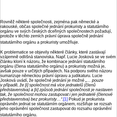
Rovněž některé společnosti, zejména pak německé a
rakouské, občas společné jednání prokuristy a statutárního
orgánu ve svých českých dceřiných společnostech požadují,
protože v těchto zemích právní úprava společně jednání
statutárního orgánu a prokuristy umožňuje.
K problematice se objevily některé články, které zastávají
vzájemně odlišná stanoviska. Např. Lucie Josková se ve svém
článku kloní k názoru, že kombinace jednání statutárního
orgánu (člena statutárního orgánu) a prokuristy možná je,
avšak pouze v určitých případech. Na podporu svého názoru
sumarizuje německou právní úpravu a judikaturu. Lucie
Josková uvádí, že společné jednání je možné
„… pouze
v případě, že [i] společnost má více jednatelů (členů
představenstva) a [ii] způsob jednání společnosti je nastaven
tak, že společnost mohou zastupovat i jen jednatelé (členové
představenstva) bez prokuristy…“
.
[1]
Pokud je prokurista
oprávněn jednat se statutárním orgánem, rozšiřuje se rozsah
jeho oprávnění společnost zastupovat do rozsahu oprávnění
statutárního orgánu.