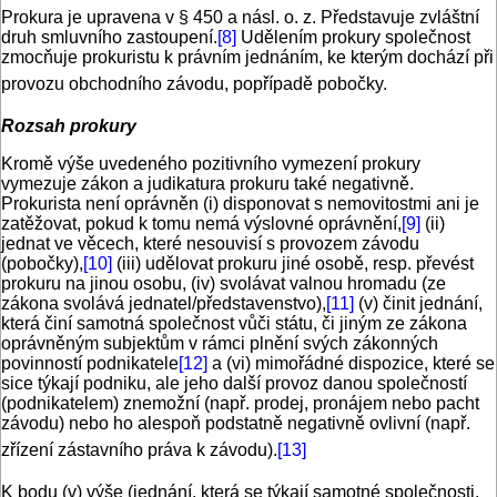
Prokura je upravena v § 450 a násl. o. z. Představuje zvláštní
druh smluvního zastoupení.
[8]
Udělením prokury společnost
zmocňuje prokuristu k právním jednáním, ke kterým dochází při
provozu obchodního závodu, popřípadě pobočky.
Rozsah prokury
Kromě výše uvedeného pozitivního vymezení prokury
vymezuje zákon a judikatura prokuru také negativně.
Prokurista není oprávněn (i) disponovat s nemovitostmi ani je
zatěžovat, pokud k tomu nemá výslovné oprávnění,
[9]
(ii)
jednat ve věcech, které nesouvisí s provozem závodu
(pobočky),
[10]
(iii) udělovat prokuru jiné osobě, resp. převést
prokuru na jinou osobu, (iv) svolávat valnou hromadu (ze
zákona svolává jednatel/představenstvo),
[11]
(v) činit jednání,
která činí samotná společnost vůči státu, či jiným ze zákona
oprávněným subjektům v rámci plnění svých zákonných
povinností podnikatele
[12]
a (vi) mimořádné dispozice, které se
sice týkají podniku, ale jeho další provoz danou společností
(podnikatelem) znemožní (např. prodej, pronájem nebo pacht
závodu) nebo ho alespoň podstatně negativně ovlivní (např.
zřízení zástavního práva k závodu).
[13]
K bodu (v) výše (jednání, která se týkají samotné společnosti,