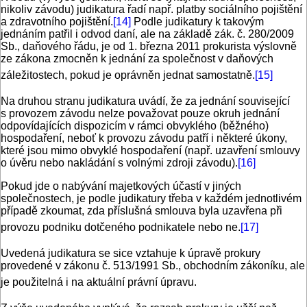
nikoliv závodu) judikatura řadí např. platby sociálního pojištění
a zdravotního pojištění.
[14]
Podle judikatury k takovým
jednáním patřil i odvod daní, ale na základě zák. č. 280/2009
Sb., daňového řádu, je od 1. března 2011 prokurista výslovně
ze zákona zmocněn k jednání za společnost v daňových
záležitostech, pokud je oprávněn jednat samostatně.
[15]
Na druhou stranu judikatura uvádí, že za jednání související
s provozem závodu nelze považovat pouze okruh jednání
odpovídajících dispozicím v rámci obvyklého (běžného)
hospodaření, neboť k provozu závodu patří i některé úkony,
které jsou mimo obvyklé hospodaření (např. uzavření smlouvy
o úvěru nebo nakládání s volnými zdroji závodu).
[16]
Pokud jde o nabývání majetkových účastí v jiných
společnostech, je podle judikatury třeba v každém jednotlivém
případě zkoumat, zda příslušná smlouva byla uzavřena při
provozu podniku dotčeného podnikatele nebo ne.
[17]
Uvedená judikatura se sice vztahuje k úpravě prokury
provedené v zákonu č. 513/1991 Sb., obchodním zákoníku, ale
je použitelná i na aktuální právní úpravu.