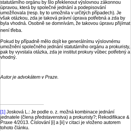
statutárního orgánu by šlo překlenout výslovnou zákonnou
úpravou, která by společné jednání a podepisování
umožňovala (resp. by to umožnila v určitých případech). Je
však otázkou, zda je taková právní úprava potřebná a zda by
byla vhodná. Osobně se domnívám, že takovou úpravu přijímat
není třeba.
Pokud by případně mělo dojít ke generálnímu výslovnému
umožnění společného jednání statutárního orgánu a prokuristy,
pak by vyvstala otázka, zda je institut prokury vůbec potřebný a
vhodný.
Autor je advokátem v Praze.
[1]
Josková L.: Je podle o. z. možná kombinace jednání
jednatele (člena představenstva) a prokuristy?; Rekodifikace &
Praxe 4/2013. Číslování [i] a [ii] v citaci je vloženo autorem
tohoto článku.