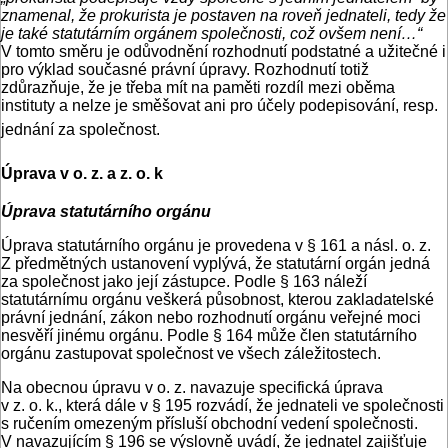
znamenal, že prokurista je postaven na roveň jednateli, tedy že
je také statutárním orgánem společnosti, což ovšem není…“
V tomto směru je odůvodnění rozhodnutí podstatné a užitečné i
pro výklad současné právní úpravy. Rozhodnutí totiž
zdůrazňuje, že je třeba mít na paměti rozdíl mezi oběma
instituty a nelze je směšovat ani pro účely podepisování, resp.
jednání za společnost.
Úprava v o. z. a z. o. k
Úprava statutárního orgánu
Úprava statutárního orgánu je provedena v § 161 a násl. o. z.
Z předmětných ustanovení vyplývá, že statutární orgán jedná
za společnost jako její zástupce. Podle § 163 náleží
statutárnímu orgánu veškerá působnost, kterou zakladatelské
právní jednání, zákon nebo rozhodnutí orgánu veřejné moci
nesvěří jinému orgánu. Podle § 164 může člen statutárního
orgánu zastupovat společnost ve všech záležitostech.
Na obecnou úpravu v o. z. navazuje specifická úprava
v z. o. k., která dále v § 195 rozvádí, že jednateli ve společnosti
s ručením omezeným přísluší obchodní vedení společnosti.
V navazujícím § 196 se výslovně uvádí, že jednatel zajišťuje