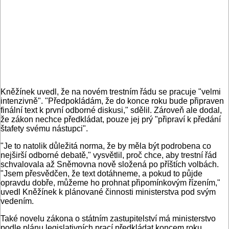
Kněžínek uvedl, že na novém trestním řádu se pracuje "velmi
intenzivně". "Předpokládám, že do konce roku bude připraven
finální text k první odborné diskusi," sdělil. Zároveň ale dodal,
že zákon nechce předkládat, pouze jej prý "připraví k předání
štafety svému nástupci".
"Je to natolik důležitá norma, že by měla být podrobena co
nejširší odborné debatě," vysvětlil, proč chce, aby trestní řád
schvalovala až Sněmovna nově složená po příštích volbách.
"Jsem přesvědčen, že text dotáhneme, a pokud to půjde
opravdu dobře, můžeme ho prohnat připomínkovým řízením,"
uvedl Kněžínek k plánované činnosti ministerstva pod svým
vedením.
Také novelu zákona o státním zastupitelství má ministerstvo
podle plánu legislativních prací předkládat koncem roku,