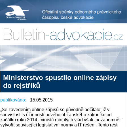
Ministerstvo spustilo online zápisy
do rejstříků
publikováno:
15.05.2015
„Se zavedením online zápisů se původně počítalo již v
souvislosti s účinností nového občanského zákoníku od
začátku roku 2014, ministři minulých vlád však ‚pozapomněli‘
vytvořit související legislativní normy a IT řešení. Tento rest