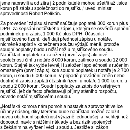
jsme napravili a od zítra již podnikatelé mohou ušetřit až tisíce
korun při zápisu společnosti do rejstříku,“ uvedl ministr
spravedlnosti Robert Pelikán.
Za provedení zápisu si notář naúčtuje poplatek 300 korun plus
DPH, za sepsání notářského zápisu, kterým se osvědčí splnění
podmínek pro zápis, 1 000 Kč plus DPH. Účastníci
rejstříkového řízení, kteří dají přednost zápisu u notáře,
nicméně zaplatí v konečném součtu výdajů méně, protože
soudní poplatky budou nižší než u rejstříkového soudu.
Například poplatek za založení (první zápis) akciové
společnosti činí u notáře 8 000 korun, zatímco u soudu 12 000
korun. Stejně tak vyjde levněji i založení společnosti s ručením
omezeným (první zápis), kde soudní poplatek u notáře je 2 700
korun, u soudu 6 000 korun. V případě provádění změn nebo
doplnění zápisu zaplatí účastník řízení u notáře 1 000 korun, u
soudu 2 000 korun. Soudní poplatky za zápis do veřejných
rejstříků, jež de facto představují příjmy státního rozpočtu,
odvede notář rejstříkovému soudu.
„Notářská komora nám pomohla nastavit a zprovoznit velice
účinný nástroj, díky kterému bude například možné založit
novou obchodní společnost výrazně jednodušeji a rychleji než
doposud, navíc s nižšími náklady a bez rizik spojených
s čekáním na vyřízení věci u soudu. Jestliže si zákon