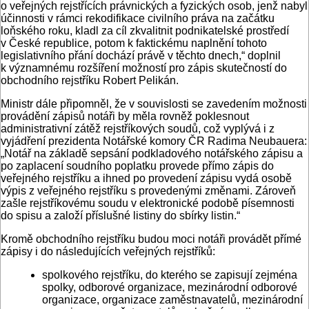
o veřejných rejstřících právnických a fyzických osob, jenž nabyl
účinnosti v rámci rekodifikace civilního práva na začátku
loňského roku, kladl za cíl zkvalitnit podnikatelské prostředí
v České republice, potom k faktickému naplnění tohoto
legislativního přání dochází právě v těchto dnech,“ doplnil
k významnému rozšíření možností pro zápis skutečností do
obchodního rejstříku Robert Pelikán.
Ministr dále připomněl, že v souvislosti se zavedením možnosti
provádění zápisů notáři by měla rovněž poklesnout
administrativní zátěž rejstříkových soudů, což vyplývá i z
vyjádření prezidenta Notářské komory ČR Radima Neubauera:
„Notář na základě sepsání podkladového notářského zápisu a
po zaplacení soudního poplatku provede přímo zápis do
veřejného rejstříku a ihned po provedení zápisu vydá osobě
výpis z veřejného rejstříku s provedenými změnami. Zároveň
zašle rejstříkovému soudu v elektronické podobě písemnosti
do spisu a založí příslušné listiny do sbírky listin.“
Kromě obchodního rejstříku budou moci notáři provádět přímé
zápisy i do následujících veřejných rejstříků:
spolkového rejstříku, do kterého se zapisují zejména
spolky, odborové organizace, mezinárodní odborové
organizace, organizace zaměstnavatelů, mezinárodní