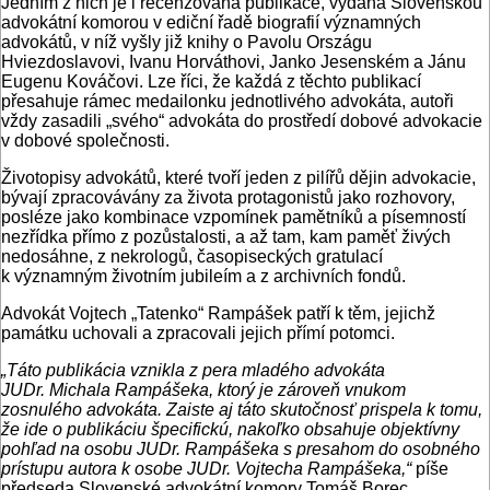
Jedním z nich je i recenzovaná publikace, vydaná Slovenskou
advokátní komorou v ediční řadě biografií významných
advokátů, v níž vyšly již knihy o Pavolu Országu
Hviezdoslavovi, Ivanu Horváthovi, Janko Jesenském a Jánu
Eugenu Kováčovi. Lze říci, že každá z těchto publikací
přesahuje rámec medailonku jednotlivého advokáta, autoři
vždy zasadili „svého“ advokáta do prostředí dobové advokacie
v dobové společnosti.
Životopisy advokátů, které tvoří jeden z pilířů dějin advokacie,
bývají zpracovávány za života protagonistů jako rozhovory,
posléze jako kombinace vzpomínek pamětníků a písemností
nezřídka přímo z pozůstalosti, a až tam, kam paměť živých
nedosáhne, z nekrologů, časopiseckých gratulací
k významným životním jubileím a z archivních fondů.
Advokát Vojtech „Tatenko“ Rampášek patří k těm, jejichž
památku uchovali a zpracovali jejich přímí potomci.
„Táto
publikácia vznikla z pera mladého advokáta
JUDr. Michala Rampášeka, ktorý je zároveň vnukom
zosnulého advokáta. Zaiste aj táto skutočnosť pri­spela k tomu,
že ide o publikáciu špecifickú, nakoľko obsahuje objektívny
pohľad na osobu JUDr. Rampášeka s presahom do osobného
prístupu autora k osobe JUDr. Vojtecha Rampášeka,“
píše
předseda Slovenské advokátní komory Tomáš Borec