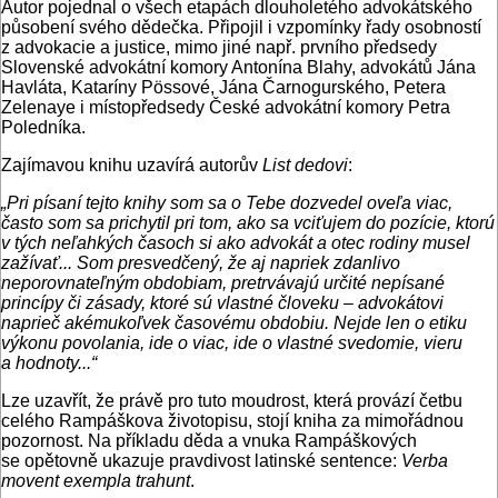
Autor pojednal o všech etapách dlouholetého advokátského
působení svého dědečka. Připojil i vzpomínky řady osobností
z advokacie a justice, mimo jiné např. prvního předsedy
Slovenské advokátní komory Antonína Blahy, advokátů Jána
Havláta, Kataríny Pössové, Jána Čarnogurského, Petera
Zelenaye i místopředsedy České advokátní komory Petra
Poledníka.
Zajímavou knihu uzavírá autorův
List dedovi
:
„
Pri písaní tejto knihy som sa o Tebe dozvedel oveľa viac,
často som sa prichytil pri tom, ako sa vciťujem do pozície, ktorú
v tých neľahkých časoch si ako advokát a otec rodiny musel
zažívať... Som presvedčený, že aj napriek zdanlivo
neporovnateľným obdobiam, pretrvávajú určité nepísané
princípy či zásady, ktoré sú vlastné človeku – advokátovi
naprieč akémukoľvek časovému obdobiu. Nejde len o etiku
výkonu povolania, ide o viac, ide o vlastné svedomie, vieru
a hodnoty...“
Lze uzavřít, že právě pro tuto moudrost, která provází četbu
celého Rampáškova životopisu, stojí kniha za mimořádnou
pozornost. Na příkladu děda a vnuka Rampáškových
se opětovně ukazuje pravdivost latinské sentence:
Verba
movent exempla trahunt
.