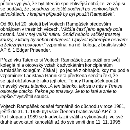
přitom vyplývá, že byl hledán spolehlivější obhájce, ze zápisu
se podává, že
„soudruzi se ještě podívají po venkovských
advokátech, v krajním případě by byl použit Rampášek“.
Od 60. let 20. století byl Vojtech Rampášek především
obhájcem v trestních věcech.
Väčšia časť jeho agendy bola
trestná. Mal v nej veľkú rutinu. Snáď nebolo väčšej trestnej
kauzy, v ktorej by nebol obhajoval. Oplýval výbornými nervami
a železným pokojom,“
vzpomínal na něj kolega z bratislavské
AP č. 1 Edgar Prisender.
Přezdívku Tatenko si Vojtech Rampášek zasloužil pro svůj
kolegiální a otcovský vztah k advokátním koncipientům
a mladším kolegům. Získal ji po jedné z obhajob, kdy mu podle
vzpomínek Ladislava Hannikera předseda senátu řekl, že
se ujal obžalované jako její otec. Tehdy Rampášek použil
trnavský výraz
tatenko
.
„
A ten tatenko, tak sa u nás v Trnave
oslovuje otecko. Pekne po trnavsky. Je to to isté a znie to
lepšie,“
vysvětlil soudci.
Vojtech Rampášek odešel formálně do důchodu v roce 1981,
ještě do 31. 1. 1989 byl však členem bratislavské AP č. 3.
Po listopadu 1989 se k advokacii vrátil a vykonával ji ve své
druhé advokátní kanceláři až do své smrti dne 11. 11. 1995.