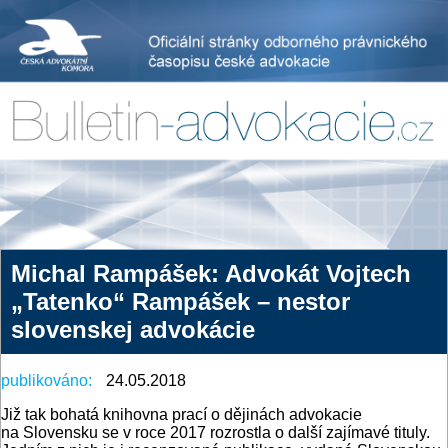
Michal Rampášek: Advokát Vojtech
„Tatenko“ Rampášek – nestor
slovenskej advokácie
publikováno:
24.05.2018
Již tak bohatá knihovna prací o dějinách advokacie
na Slovensku se v roce 2017 rozrostla o další zajímavé tituly.