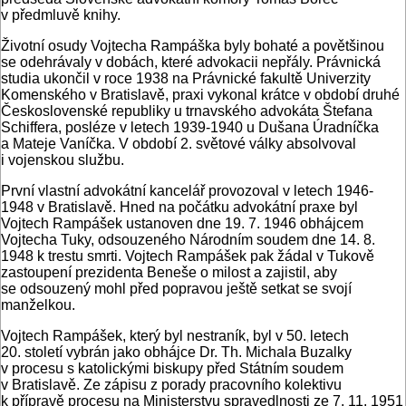
v předmluvě knihy.
Životní osudy Vojtecha Rampáška byly bohaté a povětšinou
se odehrávaly v dobách, které advokacii nepřály. Právnická
studia ukončil v roce 1938 na Právnické fakultě Univerzity
Komenského v Bratislavě, praxi vykonal krátce v období druhé
Československé republiky u trnavského advokáta Štefana
Schiffera, posléze v letech 1939-1940 u Dušana Úradníčka
a Mateje Vaníčka. V období 2. světové války absolvoval
i vojenskou službu.
První vlastní advokátní kancelář provozoval v letech 1946-
1948 v Bratislavě. Hned na počátku advokátní praxe byl
Vojtech Rampášek ustanoven dne 19. 7. 1946 obhájcem
Vojtecha Tuky, odsouzeného Národním soudem dne 14. 8.
1948 k trestu smrti. Vojtech Rampášek pak žádal v Tukově
zastoupení prezidenta Beneše o milost a zajistil, aby
se odsouzený mohl před popravou ještě setkat se svojí
manželkou.
Vojtech Rampášek, který byl nestraník, byl v 50. letech
20. století vybrán jako obhájce Dr. Th. Michala Buzalky
v procesu s katolickými biskupy před Státním soudem
v Bratislavě. Ze zápisu z porady pracovního kolektivu
k přípravě procesu na Ministerstvu spravedlnosti ze 7. 11. 1951