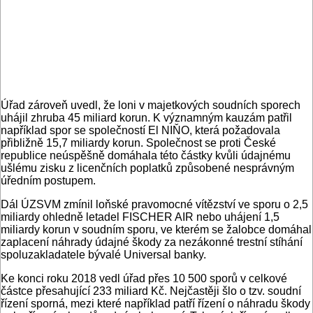
Úřad zároveň uvedl, že loni v majetkových soudních sporech
uhájil zhruba 45 miliard korun. K významným kauzám patřil
například spor se společností El NIŇO, která požadovala
přibližně 15,7 miliardy korun. Společnost se proti České
republice neúspěšně domáhala této částky kvůli údajnému
ušlému zisku z licenčních poplatků způsobené nesprávným
úředním postupem.
Dál ÚZSVM zmínil loňské pravomocné vítězství ve sporu o 2,5
miliardy ohledně letadel FISCHER AIR nebo uhájení 1,5
miliardy korun v soudním sporu, ve kterém se žalobce domáhal
zaplacení náhrady údajné škody za nezákonné trestní stíhání
spoluzakladatele bývalé Universal banky.
Ke konci roku 2018 vedl úřad přes 10 500 sporů v celkové
částce přesahující 233 miliard Kč. Nejčastěji šlo o tzv. soudní
řízení sporná, mezi které například patří řízení o náhradu škody