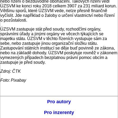
nebo řízení o bezdůvodné obohacení. Takových řízení vedl
ÚZSVM ke konci roku 2018 celkem 3907 za 231 miliard korun.
Většinu sporů, které ÚZSVM vede, nelze přesně finančně
vyčíslit. Jde například o žaloby o určení vlastnictví nebo řízení
o pozůstalosti.
ÚZSVM zastupuje stát před soudy, rozhodčími orgány,
správními úřady a jinými orgány ve věcech týkajících se
majetku státu. ÚZSVM v těchto řízeních vystupuje sám za
sebe, nebo zastupuje jinou organizační složku státu.
Zastupování státních institucí se děje buď povinně ze zákona,
nebo na základě dohody. ÚZSVM poskytuje rovněž v zákonem
vymezených případech bezplatnou právní pomoc obcím a
zastupuje je před soudy.
Zdroj: ČTK
Foto: Pixabay
Pro autory
Pro inzerenty