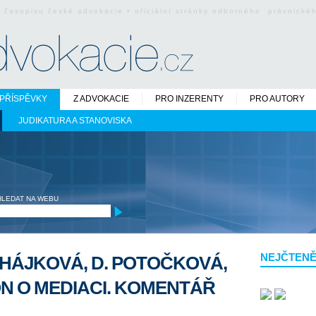
o časopisu české advokacie • oficiální stránky odborného právnick
PŘÍSPĚVKY
Z ADVOKACIE
PRO INZERENTY
PRO AUTORY
JUDIKATURA A STANOVISKA
HLEDAT NA WEBU
NEJČTENĚ
 HÁJKOVÁ, D. POTOČKOVÁ,
ON O MEDIACI. KOMENTÁŘ