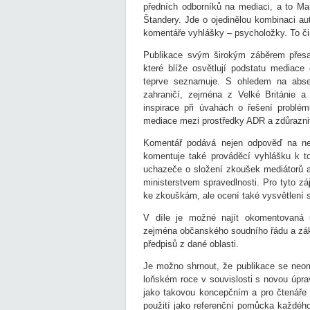
předních odborníků na mediaci, a to M
Štandery. Jde o ojedinělou kombinaci a
komentáře vyhlášky – psycholožky. To či
Publikace svým širokým záběrem přesa
které blíže osvětlují podstatu mediace
teprve seznamuje. S ohledem na absen
zahraničí, zejména z Velké Británie a
inspirace při úvahách o řešení problé
mediace mezi prostředky ADR a zdůraznit
Komentář podává nejen odpověď na nej
komentuje také prováděcí vyhlášku k t
uchazeče o složení zkoušek mediátorů 
ministerstvem spravedlnosti. Pro tyto zá
ke zkouškám, ale ocení také vysvětlení 
V díle je možné najít okomentovaná u
zejména občanského soudního řádu a zák
předpisů z dané oblasti.
Je možno shrnout, že publikace se neom
loňském roce v souvislosti s novou úpra
jako takovou koncepčním a pro čtenáře
použití jako referenční pomůcka každéh