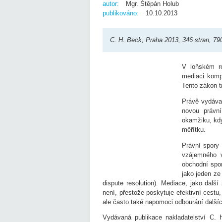
autor:
Mgr. Štěpán Holub
publikováno:
10.10.2013
C. H. Beck, Praha 2013, 346 stran, 79
V loňském ro
mediaci komp
Tento zákon 
Právě vydáva
novou právní
okamžiku, kd
měřítku.
Právní spory
vzájemného v
obchodní spo
jako jeden ze
dispute resolution). Mediace, jako další
není, přestože poskytuje efektivní cestu,
ale často také napomoci odbourání dalšíc
Vydávaná publikace nakladatelství C. 