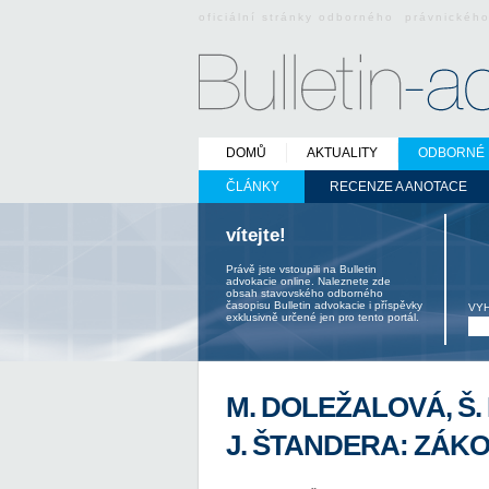
oficiální stránky odborného právnickéh
DOMŮ
AKTUALITY
ODBORNÉ 
ČLÁNKY
RECENZE A ANOTACE
vítejte!
Právě jste vstoupili na Bulletin
advokacie online. Naleznete zde
obsah stavovského odborného
časopisu Bulletin advokacie i příspěvky
VY
exklusivně určené jen pro tento portál.
M. DOLEŽALOVÁ, Š.
J. ŠTANDERA: ZÁK