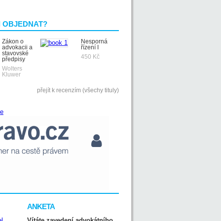
I OBJEDNAT?
Zákon o
Nesporná
advokacii a
řízení I
stavovské
450 Kč
předpisy
Wolters
Kluwer
přejít k recenzím (všechy tituly)
ANKETA
Vítáte zavedení advokátního