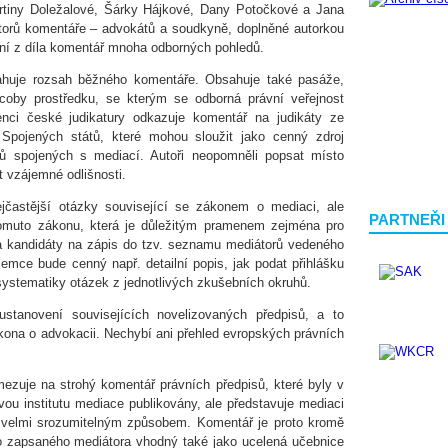
artiny Doležalové, Šárky Hájkové, Dany Potočkové a Jana
utorů komentáře – advokátů a soudkyně, doplněné autorkou
ní z díla komentář mnoha odborných pohledů.
huje rozsah běžného komentáře. Obsahuje také pasáže,
 coby prostředku, se kterým se odborná právní veřejnost
ci české judikatury odkazuje komentář na judikáty ze
 Spojených států, které mohou sloužit jako cenný zdroj
mů spojených s mediací. Autoři neopomněli popsat místo
 vzájemné odlišnosti.
častější otázky související se zákonem o mediaci, ale
PARTNEŘI
omuto zákonu, která je důležitým pramenem zejména pro
a kandidáty na zápis do tzv. seznamu mediátorů vedeného
jemce bude cenný např. detailní popis, jak podat přihlášku
systematiky otázek z jednotlivých zkušebních okruhů.
stanovení souvisejících novelizovaných předpisů, a to
ona o advokacii. Nechybí ani přehled evropských právních
ezuje na strohý komentář právních předpisů, které byly v
vou institutu mediace publikovány, ale představuje mediaci
 velmi srozumitelným způsobem. Komentář je proto kromě
o zapsaného mediátora vhodný také jako ucelená učebnice