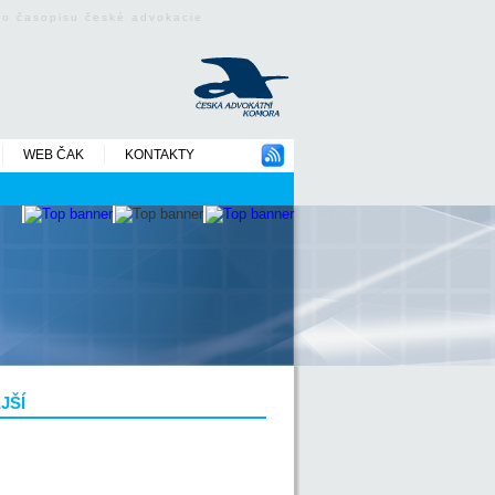
ého časopisu české advokacie
WEB ČAK
KONTAKTY
JŠÍ