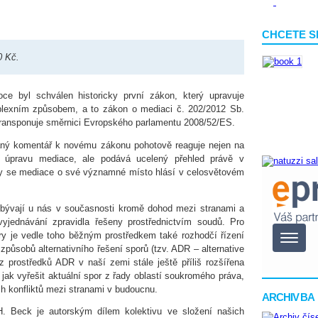
CHCETE S
0 Kč.
ce byl schválen historicky první zákon, který upravuje
lexním způsobem, a to zákon o mediaci č. 202/2012 Sb.
transponuje směrnici Evropského parlamentu 2008/52/ES.
ný komentář k novému zákonu pohotově reaguje nejen na
 úpravu mediace, ale podává ucelený přehled právě v
y se mediace o své významné místo hlásí v celosvětovém
 bývají u nás v současnosti kromě dohod mezi stranami a
yjednávání zpravidla řešeny prostřednictvím soudů. Pro
ry je vedle toho běžným prostředkem také rozhodčí řízení
 způsobů alternativního řešení sporů (tzv. ADR – alternative
 z prostředků ADR v naší zemi stále ještě příliš rozšířena
 jak vyřešit aktuální spor z řady oblastí soukromého práva,
h konfliktů mezi stranami v budoucnu.
ARCHIV BA
H. Beck je autorským dílem kolektivu ve složení našich