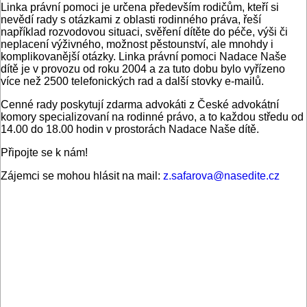
Linka právní pomoci je určena především rodičům, kteří si
nevědí rady s otázkami z oblasti rodinného práva, řeší
například rozvodovou situaci, svěření dítěte do péče, výši či
neplacení výživného, možnost pěstounství, ale mnohdy i
komplikovanější otázky. Linka právní pomoci Nadace Naše
dítě je v provozu od roku 2004 a za tuto dobu bylo vyřízeno
více než 2500 telefonických rad a další stovky e-mailů.
Cenné rady poskytují zdarma advokáti z České advokátní
komory specializovaní na rodinné právo, a to každou středu od
14.00 do 18.00 hodin v prostorách Nadace Naše dítě.
Připojte se k nám!
Zájemci se mohou hlásit na mail:
z.safarova@nasedite.cz