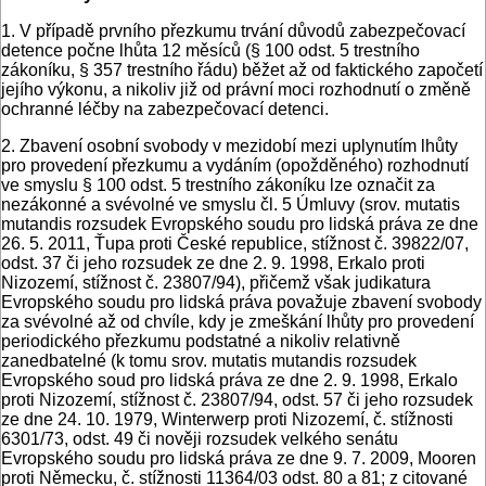
1. V případě prvního přezkumu trvání důvodů zabezpečovací
detence počne lhůta 12 měsíců (§ 100 odst. 5 trestního
zákoníku, § 357 trestního řádu) běžet až od faktického započetí
jejího výkonu, a nikoliv již od právní moci rozhodnutí o změně
ochranné léčby na zabezpečovací detenci.
2. Zbavení osobní svobody v mezidobí mezi uplynutím lhůty
pro provedení přezkumu a vydáním (opožděného) rozhodnutí
ve smyslu § 100 odst. 5 trestního zákoníku lze označit za
nezákonné a svévolné ve smyslu čl. 5 Úmluvy (srov. mutatis
mutandis rozsudek Evropského soudu pro lidská práva ze dne
26. 5. 2011, Ťupa proti České republice, stížnost č. 39822/07,
odst. 37 či jeho rozsudek ze dne 2. 9. 1998, Erkalo proti
Nizozemí, stížnost č. 23807/94), přičemž však judikatura
Evropského soudu pro lidská práva považuje zbavení svobody
za svévolné až od chvíle, kdy je zmeškání lhůty pro provedení
periodického přezkumu podstatné a nikoliv relativně
zanedbatelné (k tomu srov. mutatis mutandis rozsudek
Evropského soud pro lidská práva ze dne 2. 9. 1998, Erkalo
proti Nizozemí, stížnost č. 23807/94, odst. 57 či jeho rozsudek
ze dne 24. 10. 1979, Winterwerp proti Nizozemí, č. stížnosti
6301/73, odst. 49 či nověji rozsudek velkého senátu
Evropského soudu pro lidská práva ze dne 9. 7. 2009, Mooren
proti Německu, č. stížnosti 11364/03 odst. 80 a 81; z citované