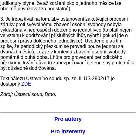
judikatury plyne, že až zdržení okolo jednoho měsíce lze
obecně považovat za podstatné).
3. Je třeba trvat na tom, aby ustanovení zakotvující procesní
záruky proti svévolnému zbavení osobní svobody nebyla
vykládána v neprospěch dotčeného jednotlivce (to platí nejen
ve vztahu k dodržování příslušných lhůt, nýbrž i pokud jde o
procesní práva dotčeného jednotlivce). Uvedené platí tím
spíše, že periodický přezkum se provádí pouze jednou za
dvanáct měsíců, což je v kontextu zbavení osobní svobody
poměrně dlouhá doba. Lhůta pro provedení periodického
přezkumu trvání důvodů zabezpečovací detence by proto měla
být důsledně dodržována.
Text nálezu Ústavního soudu sp. zn. II. ÚS 2802/17 je
dostupný
ZDE
.
Zdroj: Ústavní soud, Brno.
Pro autory
Pro inzerenty