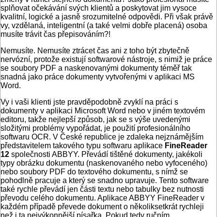
splňovat očekávání svých klientů a poskytovat jim vysoce
kvalitní, logické a jasně srozumitelné odpovědi. Při však právě
vy, vzdělaná, inteligentní (a také velmi dobře placená) osoba
musíte trávit čas přepisováním?!
Nemusíte. Nemusíte ztrácet čas ani z toho být zbytečně
nervózní, protože existují softwarové nástroje, s nimiž je práce
se soubory PDF a naskenovanými dokumenty téměř tak
snadná jako práce dokumenty vytvořenými v aplikaci MS
Word.
Vy i vaši klienti jste pravděpodobně zvyklí na práci s
dokumenty v aplikaci Microsoft Word nebo v jiném textovém
editoru, takže nejlepší způsob, jak se s výše uvedenými
složitými problémy vypořádat, je použití profesionálního
softwaru OCR. V České republice je zdaleka nejznámějším
představitelem takového typu softwaru aplikace
FineReader
12
společnosti ABBYY. Převádí tištěné dokumenty, jakékoli
typy obrázku dokumentu (naskenovaného nebo vyfoceného)
nebo soubory PDF do textového dokumentu, s nímž se
pohodlně pracuje a který se snadno upravuje. Tento software
také rychle převádí jen části textu nebo tabulky bez nutnosti
převodu celého dokumentu. Aplikace ABBYY FineReader v
každém případě převede dokument o několiksetkrát rychleji
než i ta nejvýkonnější písařka. Pokud tedy ručním