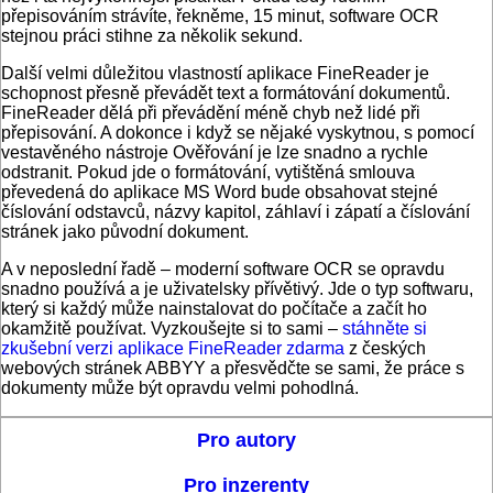
přepisováním strávíte, řekněme, 15 minut, software OCR
stejnou práci stihne za několik sekund.
Další velmi důležitou vlastností aplikace FineReader je
schopnost přesně převádět text a formátování dokumentů.
FineReader dělá při převádění méně chyb než lidé při
přepisování. A dokonce i když se nějaké vyskytnou, s pomocí
vestavěného nástroje Ověřování je lze snadno a rychle
odstranit. Pokud jde o formátování, vytištěná smlouva
převedená do aplikace MS Word bude obsahovat stejné
číslování odstavců, názvy kapitol, záhlaví i zápatí a číslování
stránek jako původní dokument.
A v neposlední řadě – moderní software OCR se opravdu
snadno používá a je uživatelsky přívětivý. Jde o typ softwaru,
který si každý může nainstalovat do počítače a začít ho
okamžitě používat. Vyzkoušejte si to sami –
stáhněte si
zkušební verzi aplikace FineReader zdarma
z českých
webových stránek ABBYY a přesvědčte se sami, že práce s
dokumenty může být opravdu velmi pohodlná.
Pro autory
Pro inzerenty