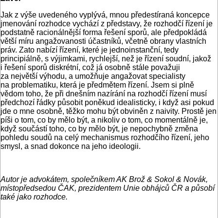
Jak z výše uvedeného vyplývá, mnou předestíraná koncepce
jmenování rozhodce vychází z představy, že rozhodčí řízení je
podstatně racionálnější forma řešení sporů, ale předpokládá
větší míru angažovanosti účastníků, včetně obrany vlastních
práv. Zato nabízí řízení, které je jednoinstanční, tedy
principiálně, s výjimkami, rychlejší, než je řízení soudní, jakož
i řešení sporů diskrétní, což já osobně stále považuji
za největší výhodu, a umožňuje angažovat specialisty
na problematiku, která je předmětem řízení. Jsem si plně
vědom toho, že při dnešním nazírání na rozhodčí řízení musí
předchozí řádky působit poněkud idealisticky, i když asi pokud
jde o mne osobně, těžko mohu být obviněn z naivity. Prostě jen
píši o tom, co by mělo být, a nikoliv o tom, co momentálně je,
když součástí toho, co by mělo být, je nepochybně změna
pohledu soudů na celý mechanismus rozhodčího řízení, jeho
smysl, a snad dokonce na jeho ideologii.
Autor je advokátem, společníkem AK Brož & Sokol & Novák,
místopředsedou ČAK, prezidentem Unie obhájců ČR a působí
také jako rozhodce.