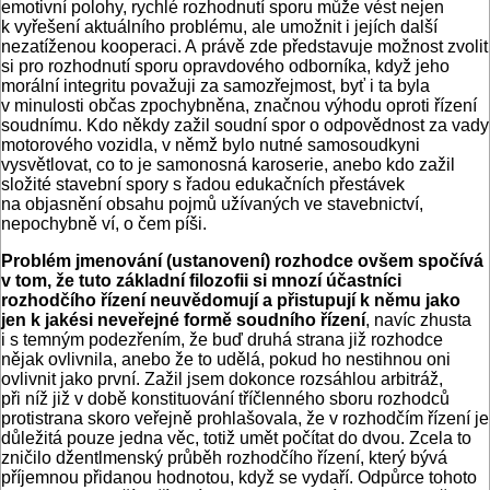
emotivní polohy, rychlé rozhodnutí sporu může vést nejen
k vyřešení aktuálního problému, ale umožnit i jejích další
nezatíženou kooperaci. A právě zde představuje možnost zvolit
si pro rozhodnutí sporu opravdového odborníka, když jeho
morální integritu považuji za samozřejmost, byť i ta byla
v minulosti občas zpochybněna, značnou výhodu oproti řízení
soudnímu. Kdo někdy zažil soudní spor o odpovědnost za vady
motorového vozidla, v němž bylo nutné samosoudkyni
vysvětlovat, co to je samonosná karoserie, anebo kdo zažil
složité stavební spory s řadou edukačních přestávek
na objasnění obsahu pojmů užívaných ve stavebnictví,
nepochybně ví, o čem píši.
Problém jmenování (ustanovení) rozhodce ovšem spočívá
v tom, že tuto základní filozofii si mnozí účastníci
rozhodčího řízení neuvědomují a přistupují k němu jako
jen k jakési neveřejné formě soudního řízení
, navíc zhusta
i s temným podezřením, že buď druhá strana již rozhodce
nějak ovlivnila, anebo že to udělá, pokud ho nestihnou oni
ovlivnit jako první. Zažil jsem dokonce rozsáhlou arbitráž,
při níž již v době konstituování tříčlenného sboru rozhodců
protistrana skoro veřejně prohlašovala, že v rozhodčím řízení je
důležitá pouze jedna věc, totiž umět počítat do dvou. Zcela to
zničilo džentlmenský průběh rozhodčího řízení, který bývá
příjemnou přidanou hodnotou, když se vydaří. Odpůrce tohoto