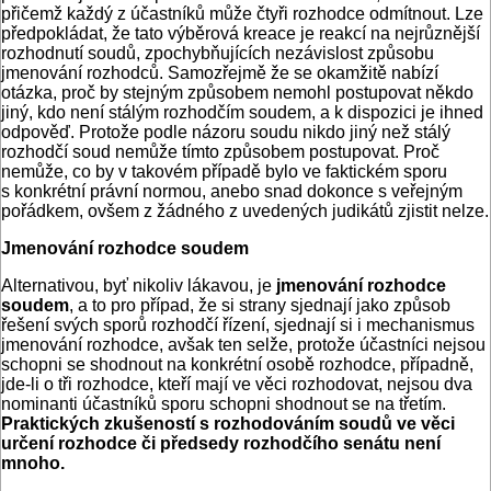
přičemž každý z účastníků může čtyři rozhodce odmítnout. Lze
předpokládat, že tato výběrová kreace je reakcí na nejrůznější
rozhodnutí soudů, zpochybňujících nezávislost způsobu
jmenování rozhodců. Samozřejmě že se okamžitě nabízí
otázka, proč by stejným způsobem nemohl postupovat někdo
jiný, kdo není stálým rozhodčím soudem, a k dispozici je ihned
odpověď. Protože podle názoru soudu nikdo jiný než stálý
rozhodčí soud nemůže tímto způsobem postupovat. Proč
nemůže, co by v takovém případě bylo ve faktickém sporu
s konkrétní právní normou, anebo snad dokonce s veřejným
pořádkem, ovšem z žádného z uvedených judikátů zjistit nelze.
Jmenování rozhodce soudem
Alternativou, byť nikoliv lákavou, je
jmenování rozhodce
soudem
, a to pro případ, že si strany sjednají jako způsob
řešení svých sporů rozhodčí řízení, sjednají si i mechanismus
jmenování rozhodce, avšak ten selže, protože účastníci nejsou
schopni se shodnout na konkrétní osobě rozhodce, případně,
jde-li o tři rozhodce, kteří mají ve věci rozhodovat, nejsou dva
nominanti účastníků sporu schopni shodnout se na třetím.
Praktických zkušeností s rozhodováním soudů ve věci
určení rozhodce či předsedy rozhodčího senátu není
mnoho.