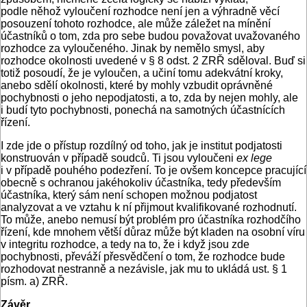
podle něhož vyloučení rozhodce není jen a výhradně věcí
posouzení tohoto rozhodce, ale může záležet na mínění
účastníků o tom, zda pro sebe budou považovat uvažovaného
rozhodce za vyloučeného. Jinak by nemělo smysl, aby
rozhodce okolnosti uvedené v § 8 odst. 2 ZRŘ sděloval. Buď si
totiž posoudí, že je vyloučen, a učiní tomu adekvátní kroky,
anebo sdělí okolnosti, které by mohly vzbudit oprávněné
pochybnosti o jeho nepodjatosti, a to, zda by nejen mohly, ale
i budí tyto pochybnosti, ponechá na samotných účastnících
řízení.
I zde jde o přístup rozdílný od toho, jak je institut podjatosti
konstruován v případě soudců. Ti jsou vyloučeni
ex lege
i v případě pouhého podezření. To je ovšem koncepce pracující
obecně s ochranou jakéhokoliv účastníka, tedy především
účastníka, který sám není schopen možnou podjatost
analyzovat a ve vztahu k ní přijmout kvalifikované rozhodnutí.
To může, anebo nemusí být problém pro účastníka rozhodčího
řízení, kde mnohem větší důraz může být kladen na osobní víru
v integritu rozhodce, a tedy na to, že i když jsou zde
pochybnosti, převáží přesvědčení o tom, že rozhodce bude
rozhodovat nestranně a nezávisle, jak mu to ukládá ust. § 1
písm. a) ZRŘ.
Závěr