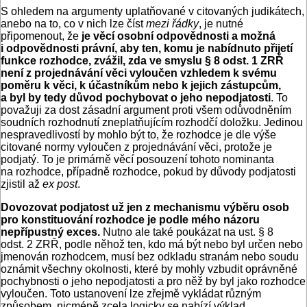
S ohledem na argumenty uplatňované v citovaných judikátech,
anebo na to, co v nich lze číst
mezi řádky
, je nutné
připomenout, že
je věcí osobní odpovědnosti a možná
i odpovědnosti právní, aby ten, komu je nabídnuto přijetí
funkce rozhodce, zvážil, zda ve smyslu § 8 odst. 1 ZRŘ
není z projednávání věci vyloučen vzhledem k svému
poměru k věci, k účastníkům nebo k jejich zástupcům,
a byl by tedy důvod pochybovat o jeho nepodjatosti
. To
považuji za dost zásadní argument proti všem odůvodněním
soudních rozhodnutí zneplatňujícím rozhodčí doložku. Jedinou
nespravedlivostí by mohlo být to, že rozhodce je dle výše
citované normy vyloučen z projednávání věci, protože je
podjatý. To je primárně věcí posouzení tohoto nominanta
na rozhodce, případně rozhodce, pokud by důvody podjatosti
zjistil až
ex post
.
Dovozovat podjatost už jen z mechanismu výběru osob
pro konstituování rozhodce je podle mého názoru
nepřípustný exces.
Nutno ale také poukázat na ust. § 8
odst. 2 ZRŘ, podle něhož ten, kdo má být nebo byl určen nebo
jmenován rozhodcem, musí bez odkladu stranám nebo soudu
oznámit všechny okolnosti, které by mohly vzbudit oprávněné
pochybnosti o jeho nepodjatosti a pro něž by byl jako rozhodce
vyloučen. Toto ustanovení lze zřejmě vykládat různým
způsobem, nicméně zcela logicky se nabízí výklad,