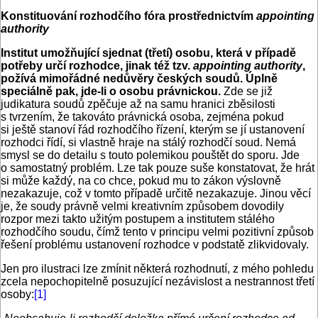
Konstituování rozhodčího fóra prostřednictvím
appointing
authority
Institut umožňující sjednat (třetí) osobu, která v případě
potřeby určí rozhodce, jinak též tzv.
appointing authority
,
požívá mimořádné nedůvěry českých soudů. Úplně
speciálně pak, jde-li o osobu právnickou.
Zde se již
judikatura soudů zpěčuje až na samu hranici zběsilosti
s tvrzením, že takováto právnická osoba, zejména pokud
si ještě stanoví řád rozhodčího řízení, kterým se jí ustanovení
rozhodci řídí, si vlastně hraje na stálý rozhodčí soud. Nemá
smysl se do detailu s touto polemikou pouštět do sporu. Jde
o samostatný problém. Lze tak pouze suše konstatovat, že hrát
si může každý, na co chce, pokud mu to zákon výslovně
nezakazuje, což v tomto případě určitě nezakazuje. Jinou věcí
je, že soudy právně velmi kreativním způsobem dovodily
rozpor mezi takto užitým postupem a institutem stálého
rozhodčího soudu, čímž tento v principu velmi pozitivní způsob
řešení problému ustanovení rozhodce v podstatě zlikvidovaly.
Jen pro ilustraci lze zmínit některá rozhodnutí, z mého pohledu
zcela nepochopitelně posuzující nezávislost a nestrannost třetí
osoby:
[1]