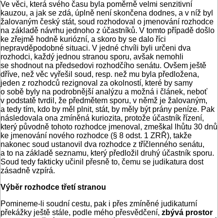
Ve věci, která svého času byla poměrně velmi senzitivní
kauzou, a jak se zdá, úplně není skončena dodnes, a v níž byl
žalovaným český stát, soud rozhodoval o jmenování rozhodce
na základě návrhu jednoho z účastníků. V tomto případě došlo
ke zřejmě hodně kuriózní, a skoro by se dalo říci
nepravděpodobné situaci. V jedné chvíli byli určeni dva
rozhodci, každý jednou stranou sporu, avšak nemohli
se shodnout na předsedovi rozhodčího senátu. Ovšem ještě
dříve, než věc vyřešil soud, resp. než mu byla předložena,
jeden z rozhodců rezignoval za okolností, které by samy
o sobě byly na podrobnější analýzu a možná i článek, neboť
v podstatě tvrdil, že předmětem sporu, v němž je žalovaným,
a tedy tím, kdo by měl plnit, stát, by měly být prány peníze. Pak
následovala ona zmíněná kuriozita, protože účastník řízení,
který původně tohoto rozhodce jmenoval, zmeškal lhůtu 30 dnů
ke jmenování nového rozhodce (§ 8 odst. 1 ZRŘ), takže
nakonec soud ustanovil dva rozhodce z tříčlenného senátu,
a to na základě seznamu, který předložil druhý účastník sporu.
Soud tedy fakticky učinil přesně to, čemu se judikatura dost
zásadně vzpírá.
Výběr rozhodce třetí stranou
Pomineme-li soudní cestu, pak i přes zmíněné judikaturní
překážky ještě stále, podle mého přesvědčení,
zbývá prostor