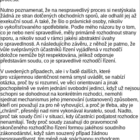
Nutno poznamenat, že na nespravedlivý proces si nestýskala
žádná ze stran dotčených obchodních sporů, ale odhalil jej až
exekuční soud. A také, že šlo o právnické osoby, nikoliv
o
vykořisťovaného
spotřebitele. Podle mého názoru by o tom,
co je nebo není spravedlivé, měly primárně rozhodnout strany
sporu, a nikoliv soud v rámci jakési abstraktní úvahy
o spravedlnosti. A následujícího závěru, z něhož je patrno, že
vůle svéprávných účastníků řízení vyjádřená v rozhodčí
doložce nemůže být respektována, jelikož odporuje
představám soudu, co je spravedlivé rozhodčí řízení.
V uvedených případech, ale i v řadě dalších, které
pro vzájemnou identičnost nemá smysl uvádět, se nabízí
otázka, proč by si rozumní, ve věci orientovaní a jinak
pochopitelně ve svém jednání svobodní jedinci, když už nejsou
schopni se dohodnout na konkrétním rozhodci, nemohli
sjednat mechanismus jeho jmenování (ustanovení) způsobem,
kteří oni považují za pro ně vyhovující, a proč je třeba, aby je
„chránil“, přesněji nad nimi vykonával
kuratelu
, soud. Nadto,
proč tak soudy činí i v situaci, kdy účastníci podjatost rozhodce
nenamítají. Tedy proč soudy zasahují do pravomocně
skončeného rozhodčího řízení formou jakéhosi soudního
zákonodárství, když sám souzený případ žádnou
nespravedlivost, tím méně pak spáchanou rozhodcem,