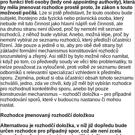
pro funkci třetí osoby (tedy oné
appointing authority
), která
by měla jmenovat rozhodce prostě proto, že zákon s touto
možností počítá
. Lze si jistě představit, že touto osobou bude
subjekt, lhostejno zda fyzická nebo právnická osoba, který
nebude mít tuto činnost jako hlavní náplň své činnosti, ale
na druhou stranu není důvod, proč by nemohl mít seznam
rozhodců, z něhož bude vybírat. Anebo, možná lépe, proč by
nemohl vybírat ze seznamu rozhodců, který předloží účastníci
řízení. Jde pouze a jedině o to, aby pro obě dvě strany byl
základní formální mechanismus konstituování rozhodců
srozumitelný a zřejmý. Asi stěží by bylo možné něco namítat,
i když po tom, co předvedly soudy ve věci této problematiky, to
nelze považovat za vyloučené, proti volbě ze seznamu deseti
odborníků s relevantní specializací vzhledem k předmětu
sporu. Zejména, pokud si oba účastníci obsah tohoto seznamu
schválili, jedno, zda ve chvíli, kdy již měl být vybírán rozhodce
pro rozhodnutí konkrétního sporu, anebo byl pouze
konstruován mechanis­mus – rozhodčí doložka – pro případné
rozhodování sporů, které v budoucnu nastanou či mohou
nastat.
Rozhodce jmenovaný rozhodčí doložkou
Alternativou je rozhodčí doložka, v níž již dopředu bude
určen rozhodce pro případný spor, což ale není zcela