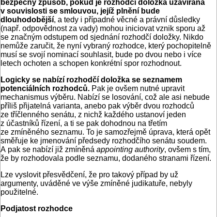
bezpečný způsob, pokud je rozhodčí doložka uzavírána
v souvislosti se smlouvou, jejíž plnění bude
dlouhodobější
, a tedy i případné věcné a právní důsledky
(např. odpovědnost za vady) mohou iniciovat vznik sporu až
se značným odstupem od sjednání rozhodčí doložky. Nikdo
nemůže zaručit, že nyní vybraný rozhodce, který pochopitelně
musí se svojí nominací souhlasit, bude po dvou nebo i více
letech ochoten a schopen konkrétní spor rozhodnout.
Logicky se nabízí rozhodčí doložka se seznamem
potenciálních rozhodců.
Pak je ovšem nutné upravit
mechanismus výběru. Nabízí se losování, což ale asi nebude
příliš přijatelná varianta, anebo pak výběr dvou rozhodců
ze tříčlenného senátu, z nichž každého ustanoví jeden
z účastníků řízení, a ti se pak dohodnou na třetím
ze zmíněného seznamu. To je samozřejmě úprava, která opět
směřuje ke jmenování předsedy rozhodčího senátu soudem.
A pak se nabízí již zmíněná
appointing authority
, ovšem s tím,
že by rozhodovala podle seznamu, dodaného stranami řízení.
Lze vyslovit přesvědčení, že pro takový případ by už
argumenty, uváděné ve výše zmíněné judikatuře, nebyly
použitelné.
Podjatost rozhodce