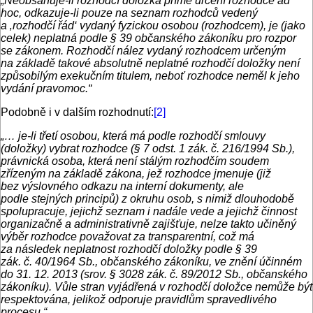
„Neobsahuje-li rozhodčí doložka přímé určení rozhodce ad
hoc, odkazuje-li pouze na seznam rozhodců vedený
a ‚rozhodčí řád‘ vydaný fyzickou osobou (rozhodcem), je (jako
celek) neplatná podle § 39 občanského zákoníku pro rozpor
se zákonem. Rozhodčí nález vydaný rozhodcem určeným
na základě takové absolutně neplatné rozhodčí doložky není
způsobilým exekučním titulem, neboť rozhodce neměl k jeho
vydání pravomoc.“
Podobně i v dalším rozhodnutí:
[2]
„… je-li třetí osobou, která má podle rozhodčí smlouvy
(doložky) vybrat rozhodce (§ 7 odst. 1 zák. č. 216/1994 Sb.),
právnická osoba, která není stálým rozhodčím soudem
zřízeným na základě zákona, jež rozhodce jmenuje (již
bez výslovného odkazu na interní dokumenty, ale
podle stejných principů) z okruhu osob, s nimiž dlouhodobě
spolupracuje, jejichž seznam i nadále vede a jejichž činnost
organizačně a administrativně zajišťuje, nelze takto učiněný
výběr rozhodce považovat za transparentní, což má
za následek neplatnost rozhodčí doložky podle § 39
zák. č. 40/1964 Sb., občanského zákoníku, ve znění účinném
do 31. 12. 2013 (srov. § 3028 zák. č. 89/2012 Sb., občanského
zákoníku). Vůle stran vyjádřená v rozhodčí doložce nemůže být
respektována, jelikož odporuje pravidlům spravedlivého
procesu.“