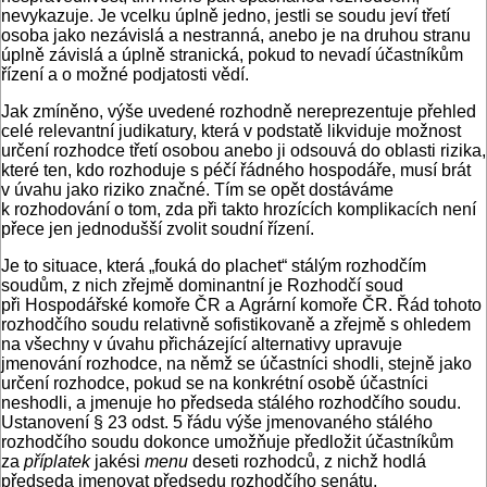
nevykazuje. Je vcelku úplně jedno, jestli se soudu jeví třetí
osoba jako nezávislá a nestranná, anebo je na druhou stranu
úplně závislá a úplně stranická, pokud to nevadí účastníkům
řízení a o možné podjatosti vědí.
Jak zmíněno, výše uvedené rozhodně nereprezentuje přehled
celé relevantní judikatury, která v podstatě likviduje možnost
určení rozhodce třetí osobou anebo ji odsouvá do oblasti rizika,
které ten, kdo rozhoduje s péčí řádného hospodáře, musí brát
v úvahu jako riziko značné. Tím se opět dostáváme
k rozhodování o tom, zda při takto hrozících komplikacích není
přece jen jednodušší zvolit soudní řízení.
Je to situace, která „fouká do plachet“ stálým rozhodčím
soudům, z nich zřejmě dominantní je Rozhodčí soud
při Hospodářské komoře ČR a Agrární komoře ČR. Řád tohoto
rozhodčího soudu relativně sofistikovaně a zřejmě s ohledem
na všechny v úvahu přicházející alternativy upravuje
jmenování rozhodce, na němž se účastníci shodli, stejně jako
určení rozhodce, pokud se na konkrétní osobě účastníci
neshodli, a jmenuje ho předseda stálého rozhodčího soudu.
Ustanovení § 23 odst. 5 řádu výše jmenovaného stálého
rozhodčího soudu dokonce umožňuje předložit účastníkům
za
příplatek
jakési
menu
deseti rozhodců, z nichž hodlá
předseda jmenovat předsedu rozhodčího senátu,