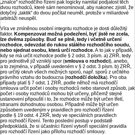
„znalce“ rozhodčího řízení pak logicky namítal podjatost těch
dvou rozhodců, které sám nenominoval, aby nakonec zjistil, že
dotyčný „taktik“ do dvou počítat neuměl, protože v miliardové
arbitráži neuspěl.
Víra ve zmíněnou osobní integritu rozhodce je dosti důležitý
faktor.
Kompenzovat možná podezření, byť jistě ne zcela,
lze dvěma způsoby. Buď se plně, tedy i včetně určení
rozhodce, odevzdat do rukou stálého rozhodčího soudu,
nebo sjednat osobu, která určí rozhodce.
A to jak v případě,
kdy se má určit rozhodce podle § 2 odst. 3 písm. a) ZRŘ, tedy
pro jednotlivě již vzniklý spor (
smlouva o rozhodci
), anebo,
a to zejména, v případě uvedeném v § 2 odst. 3 písm. b) ZRŘ,
pro určitý okruh všech možných sporů, např. sporů z určitého
právního vztahu do budoucna (
rozhodčí doložka
). Pro oba
případy platí § 7 odst. 1 ZRŘ, podle něhož má rozhodčí
smlouva určit počet i osoby rozhodců nebo stanovit způsob, jak
počet i osoby rozhodců mohou být určeny, přičemž stejné
ustanovení připouští i to, že rozhodce může být určen třetí,
stranami dohodnutou osobou. Případně může být určen
způsobem uvedeným v pravidlech pro rozhodčí řízení
podle § 19 odst. 4 ZRŘ, tedy ve speciálních pravidlech
pro rozhodčí řízení. Tento poslední postup v podstatě
předpokládá, že si účastníci řízení vytvoří speciální pravidla
pro rozhodčí řízení jako přílohu rozhodčí smlouvy.