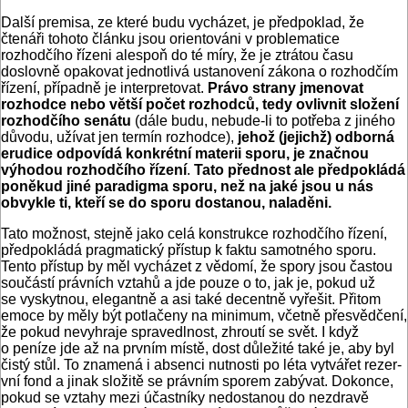
Další premisa, ze které budu vycházet, je předpoklad, že
čtenáři tohoto článku jsou orientováni v problematice
rozhodčího řízeni alespoň do té míry, že je ztrátou času
doslovně opakovat jednotlivá ustanovení zákona o rozhodčím
řízení, případně je interpretovat.
Právo strany jmenovat
rozhodce nebo větší počet rozhodců, tedy ovlivnit složení
rozhodčího senátu
(dále budu, nebude-li to potřeba z jiného
důvodu, užívat jen termín rozhodce),
jehož (jejichž) odborná
erudice odpovídá konkrétní materii sporu, je značnou
výhodou rozhodčího řízení
.
Tato přednost ale předpokládá
poněkud jiné paradigma sporu, než na jaké jsou u nás
obvykle ti, kteří se do sporu dostanou, naladěni.
Tato možnost, stejně jako celá konstrukce rozhodčího řízení,
předpokládá pragmatický přístup k faktu samotného sporu.
Tento přístup by měl vycházet z vědomí, že spory jsou častou
součástí právních vztahů a jde pouze o to, jak je, pokud už
se vyskytnou, elegantně a asi také decentně vyřešit. Přitom
emoce by měly být potlačeny na minimum, včetně přesvědčení,
že pokud nevyhraje spravedlnost, zhroutí se svět. I když
o peníze jde až na prvním místě, dost důležité také je, aby byl
čistý stůl. To znamená i absenci nutnosti po léta vytvářet rezer­
vní fond a jinak složitě se právním sporem zabývat. Dokonce,
pokud se vztahy mezi účastníky nedostanou do nezdravě