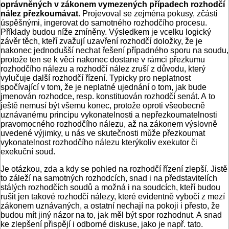
oprávněných v zákonem vymezených případech rozhodčí
nález přezkoumávat.
Projevoval se zejména pokusy, zčásti
úspěšnými, ingerovat do samotného rozhodčího procesu.
Příklady budou níže zmíněny. Výsledkem je vcelku logický
závěr těch, kteří zvažují uzavření rozhodčí doložky, že je
nakonec jednodušší nechat řešení případného sporu na soudu,
protože ten se k věci nakonec dostane v rámci přezkumu
rozhodčího nálezu a rozhodčí nález zruší z důvodu, který
vylučuje další rozhodčí řízení. Typicky pro neplatnost
spočívající v tom, že je neplatné ujednání o tom, jak bude
jmenován rozhodce, resp. konstituován rozhodčí senát. A to
ještě nemusí být všemu konec, protože oproti všeobecně
uznávanému principu vykonatelnosti a nepřezkoumatelnosti
pravomocného rozhodčího nálezu, až na zákonem výslovně
uvedené výjimky, u nás ve skutečnosti může přezkoumat
vykonatelnost rozhodčího nálezu kterýkoliv exekutor či
exekuční soud.
Je otázkou, zda a kdy se pohled na rozhodčí řízení zlepší. Jistě
to záleží na samotných rozhodcích, snad i na představitelích
stálých rozhodčích soudů a možná i na soudcích, kteří budou
rušit jen takové rozhodčí nálezy, které evidentně vybočí z mezí
zákonem uznávaných, a ostatní nechají na pokoji i přesto, že
budou mít jiný názor na to, jak měl být spor rozhodnut. A snad
ke zlepšení přispějí i odborné diskuse, jako je např. tato.