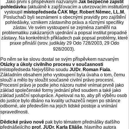
Jako první s příspěvkem nazvaným
Jak bezpečně zajistit
pohledávku
(aktuálně k zajišťovacím a utvrzovacím institutům)
vystoupil
místopředseda ČAK Mgr. Robert Němec, LL.M.
Posluchači byli seznámeni s obecnými pravidly pro zajištění
pohledávky, vznikem zástavního práva a různými specifiky
zástav. Ve svém vystoupení se zejména zaměřil na
problematiku zakázaných ujednání a popsal institut propadné
zástavy. Na konkrétních příkladech pak popsal problémy, které
praxe přináší (srov. judikáty 29 Odo 728/2003, 29 Odo
928/2003).
Po něm se ke slovu dostal se svým příspěvkem nazvaným
Otázky a úkoly civilního procesu v současnosti
místopředseda Nejvyššího soudu
JUDr. Roman Fiala
.
Základním obsahem jeho vystoupení byla úvaha o tom, čemu
slouží a mělo by sloužit současné civilní právo procesní.
Procesní právo je podle jeho názoru nutné vnímat prvně jako
základ společenské formy jednání před soudem a také jako
základ justiční spolupráce. Apeloval na to, aby při výběru osob
do justice bylo dbáno na kvality uchazečů nejen po stránce
odborné, ale především na jejich lidské postoje a vnímání
spravedlnosti.
Dědické právo nově
pak bylo tématem přednášky dalšího
přednášejícího
prof. JUDr. Karla Eliáše
, hlavního autora