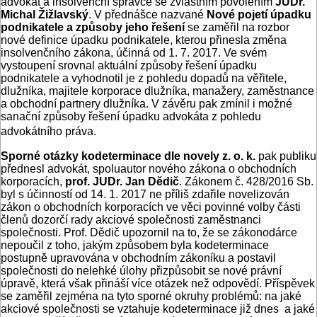
advokát a insolvenční správce se zvláštním povolením
JUDr.
Michal Žižlavský
. V přednášce nazvané
Nové pojetí úpadku
podnikatele a způsoby jeho řešení
se zaměřil na rozbor
nové definice úpadku podnikatele, kterou přinesla změna
insolvenčního zákona, účinná od 1. 7. 2017. Ve svém
vystoupení srovnal aktuální způsoby řešení úpadku
podnikatele a vyhodnotil je z pohledu dopadů na věřitele,
dlužníka, majitele korporace dlužníka, manažery, zaměstnance
a obchodní partnery dlužníka. V závěru pak zmínil i možné
sanační způsoby řešení úpadku advokáta z pohledu
advokátního práva.
Sporné otázky kodeterminace dle novely z. o. k.
pak publiku
přednesl advokát, spoluautor nového zákona o obchodních
korporacích,
prof. JUDr. Jan Dědič
. Zákonem č. 428/2016 Sb.
byl s účinností od 14. 1. 2017 ne příliš zdařile novelizován
zákon o obchodních korporacích ve věci povinné volby části
členů dozorčí rady akciové společnosti zaměstnanci
společnosti. Prof. Dědič upozornil na to, že se zákonodárce
nepoučil z toho, jakým způsobem byla kodeterminace
postupně upravována v obchodním zákoníku a postavil
společnosti do nelehké úlohy přizpůsobit se nové právní
úpravě, která však přináší více otázek než odpovědí. Příspěvek
se zaměřil zejména na tyto sporné okruhy problémů: na jaké
akciové společnosti se vztahuje kodeterminace již dnes a jaké