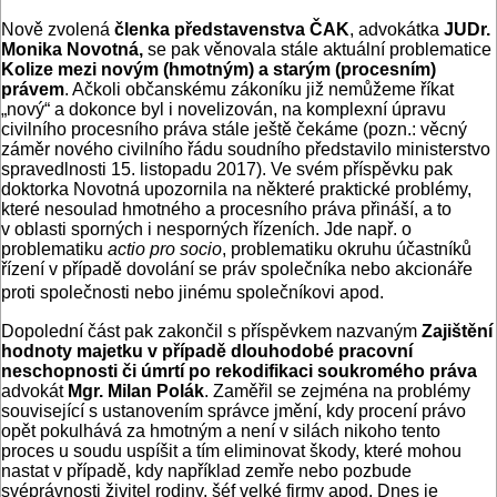
Nově zvolená
členka představenstva ČAK
, advokátka
JUDr.
Monika Novotná,
se pak věnovala stále aktuální problematice
Kolize mezi novým (hmotným) a starým (procesním)
právem
. Ačkoli občanskému zákoníku již nemůžeme říkat
„nový“ a dokonce byl i novelizován, na komplexní úpravu
civilního procesního práva stále ještě čekáme (pozn.: věcný
záměr nového civilního řádu soudního představilo ministerstvo
spravedlnosti 15. listopadu 2017). Ve svém příspěvku pak
doktorka Novotná upozornila na některé praktické problémy,
které nesoulad hmotného a procesního práva přináší, a to
v oblasti sporných i nesporných řízeních. Jde např. o
problematiku
actio pro socio
, problematiku okruhu účastníků
řízení v případě dovolání se práv společníka nebo akcionáře
proti společnosti nebo jinému společníkovi apod.
Dopolední část pak zakončil s příspěvkem nazvaným
Zajištění
hodnoty majetku v případě dlouhodobé pracovní
neschopnosti či úmrtí po rekodifikaci soukromého práva
advokát
Mgr. Milan Polák
. Zaměřil se zejména na problémy
související s ustanovením správce jmění, kdy procení právo
opět pokulhává za hmotným a není v silách nikoho tento
proces u soudu uspíšit a tím eliminovat škody, které mohou
nastat v případě, kdy například zemře nebo pozbude
svéprávnosti živitel rodiny, šéf velké firmy apod. Dnes je