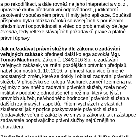
a po rekodifikaci, a dále rovněž na jeho intepretaci a v o. z.,
upravené druhy předsmluvní odpovědnosti, judikatorní
zakotvení v současném právu i limity jeho aplikace. Součástí
příspěvku byla i otázka nároků souvisejících s porušením
předsmluvní odpovědnosti a vhled do problematiky
de lege
ferenda
, tedy reflexe stávajících požadavků praxe a platné
právní úpravy.
Jak ne/zadávat právní služby dle zákona o zadávání
veřejných zakázek
přednesl další kolega advokát
Mgr.
Tomáš Machurek
. Zákon č. 134/2016 Sb., o zadávání
veřejných zakázek, ve znění pozdějších právních předpisů,
nabyl účinnosti k 1. 10. 2016, a přinesl řadu více či méně
podstatných změn, které se dotkly i oblasti zadávání právních
služeb. V příspěvku se kolega Machurek zaměřil zejména na
výjimky z povinného zadávání právních služeb, zcela nový
institut v podobě zjednodušeného režimu, který se týká i
právních služeb, ne/vhodného hodnocení právních služeb a
dalších zajímavých aspektů. Přitom vycházel i z vlastních
zkušeností jak z pozice poskytovatele právních služeb
(dodavatele veřejné zakázky ve smyslu zákona), tak i zástupce
zadavatele poptávajícího právní služby nejrůznějšího
charakteru.