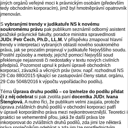
jiných orgánů veřejné moci k právnickým osobám (především
tedy obchodním korporacím), jimž byl hmotněprávní opatrovník
jmenován.
S
vybranými trendy v judikatuře NS k novému
soukromému právu
pak publikum seznámil odborný asistent
pražské právnické fakulty, poradce ministra spravedlnosti
JUDr. Petr Čech, Ph.D., LL.M.
V příspěvku zmapoval hlavní
trendy v interpretaci vybraných oblastí nového soukromého
práva, jak se prozatím projevují v judikatuře Nejvyššího soudu.
Postihl způsoby a metody, jejichž pomocí Nejvyšší soud
překlenuje nejasnosti či nedostatky v textu nových civilních
předpisů. Pozornost upnul k právní úpravě obchodních
korporací, závazků a věcných práv (srov. např. rozhodnutí NS
29 Cdo 880/2015 týkající se zastupování členy statut. orgánu,
29 Cdo 5048/2016 k výpočtu vypořádacího podílu).
Téma
Úprava druhu podílů – co lze/nelze do podílu přidat
či z něj odebrat
si pak zvolila paní
docentka JUDr. Ivana
Štenglová.
A nutno říci, že publikum velmi zaujala, protože
úprava zvláštních druhů podílů v obchodní korporaci patří
v úpravě korporátního práva mezi nejkontroverznější. Teoretici i
praktici se vehementně přou, jaká že další práva lze
inkorporovat do zvláštních druhů podílů, zda jimi lze některá
práva společníkům odebírat a zda jim lze prostřednictvím