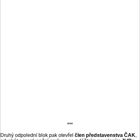
***
Druhý odpolední blok pak otevřel
člen představenstva ČAK
,