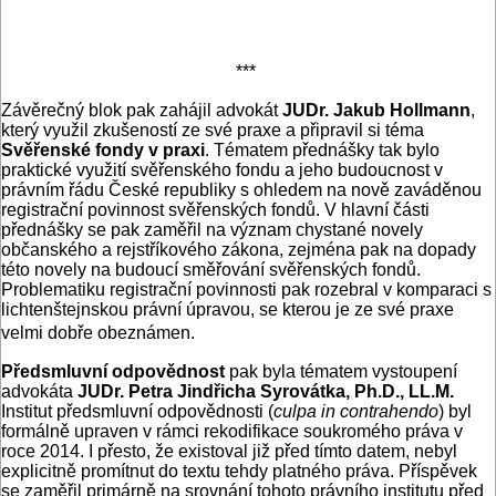
***
Závěrečný blok pak zahájil advokát
JUDr. Jakub Hollmann
,
který využil zkušeností ze své praxe a připravil si téma
Svěřenské fondy v praxi
. Tématem přednášky tak bylo
praktické využití svěřenského fondu a jeho budoucnost v
právním řádu České republiky s ohledem na nově zaváděnou
registrační povinnost svěřenských fondů. V hlavní části
přednášky se pak zaměřil na význam chystané novely
občanského a rejstříkového zákona, zejména pak na dopady
této novely na budoucí směřování svěřenských fondů.
Problematiku registrační povinnosti pak rozebral v komparaci s
lichtenštejnskou právní úpravou, se kterou je ze své praxe
velmi dobře obeznámen.
Předsmluvní odpovědnost
pak byla tématem vystoupení
advokáta
JUDr. Petra Jindřicha Syrovátka, Ph.D., LL.M.
Institut předsmluvní odpovědnosti (
culpa in contrahendo
) byl
formálně upraven v rámci rekodifikace soukromého práva v
roce 2014. I přesto, že existoval již před tímto datem, nebyl
explicitně promítnut do textu tehdy platného práva. Příspěvek
se zaměřil primárně na srovnání tohoto právního institutu před