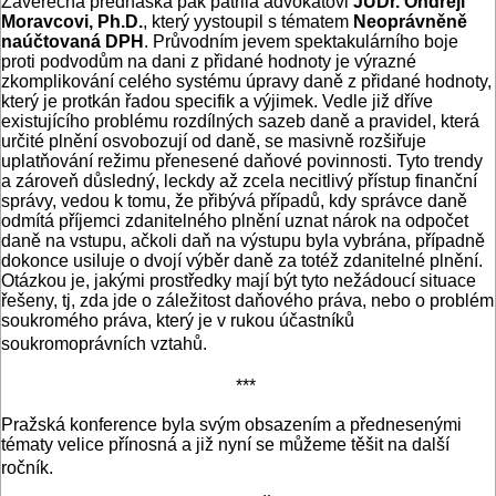
Závěrečná přednáška pak patřila advokátovi
JUDr. Ondřeji
Moravcovi, Ph.D.
, který yystoupil s tématem
Neoprávněně
naúčtovaná DPH
. Průvodním jevem spektakulárního boje
proti podvodům na dani z přidané hodnoty je výrazné
zkomplikování celého systému úpravy daně z přidané hodnoty,
který je protkán řadou specifik a výjimek. Vedle již dříve
existujícího problému rozdílných sazeb daně a pravidel, která
určité plnění osvobozují od daně, se masivně rozšiřuje
uplatňování režimu přenesené daňové povinnosti. Tyto trendy
a zároveň důsledný, leckdy až zcela necitlivý přístup finanční
správy, vedou k tomu, že přibývá případů, kdy správce daně
odmítá příjemci zdanitelného plnění uznat nárok na odpočet
daně na vstupu, ačkoli daň na výstupu byla vybrána, případně
dokonce usiluje o dvojí výběr daně za totéž zdanitelné plnění.
Otázkou je, jakými prostředky mají být tyto nežádoucí situace
řešeny, tj, zda jde o záležitost daňového práva, nebo o problém
soukromého práva, který je v rukou účastníků
soukromoprávních vztahů.
***
Pražská konference byla svým obsazením a přednesenými
tématy velice přínosná a již nyní se můžeme těšit na další
ročník.