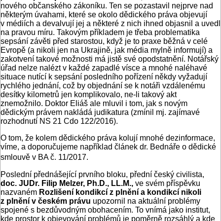
nového občanského zákoníku. Ten se pozastavil nejprve nad
některým úvahami, které se okolo dědického práva objevují
v médiích a devalvují jej a některé z nich ihned objasnil a uvedl
na pravou míru. Takovým příkladem je třeba problematika
sepsání závěti před starostou, když je to praxe běžná v celé
Evropě (a nikoli jen na Ukrajině, jak média mylně informují) a
zakotvení takové možnosti má jistě své opodstatnění. Notářský
úřad nelze nalézt v každé zapadlé vísce a mnohé naléhavé
situace nutící k sepsání posledního pořízení někdy vyžadují
rychlého jednání, což by objednání se k notáři vzdálenému
desítky kilometrů jen komplikovalo, ne-li takový akt
znemožnilo. Doktor Eliáš ale mluvil i tom, jak s novým
dědickým právem nakládá judikatura (zmínil mj. zajímavé
rozhodnutí NS 21 Cdo 122/2016).
O tom, že kolem dědického práva kolují mnohé dezinformace,
víme, a doporučujeme například článek dr. Bednáře o dědické
smlouvě v BA č. 11/2017.
Poslední přednášející prvního bloku, přední český civilista,
doc. JUDr. Filip Melzer, Ph.D., LL.M.,
ve svém příspěvku
nazvaném
Rozlišení kondikcí z plnění a kondikcí nikoli
z plnění v českém právu
upozornil na aktuální problémy
spojené s bezdůvodným obohacením. To vnímá jako institut,
kde prostor k objevování problémů je poměrně rozsáhlý a kde