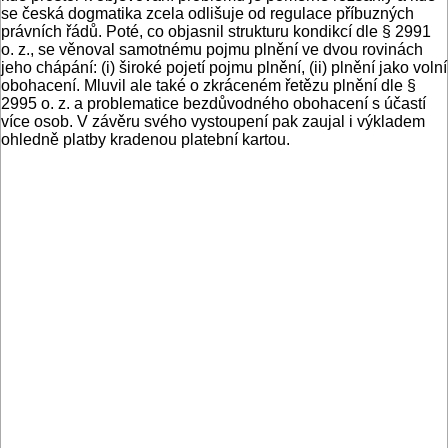
se česká dogmatika zcela odlišuje od regulace příbuzných
právních řádů. Poté, co objasnil strukturu kondikcí dle § 2991
o. z., se věnoval samotnému pojmu plnění ve dvou rovinách
jeho chápání: (i) široké pojetí pojmu plnění, (ii) plnění jako volní
obohacení. Mluvil ale také o zkráceném řetězu plnění dle §
2995 o. z. a problematice bezdůvodného obohacení s účastí
více osob. V závěru svého vystoupení pak zaujal i výkladem
ohledně platby kradenou platební kartou.