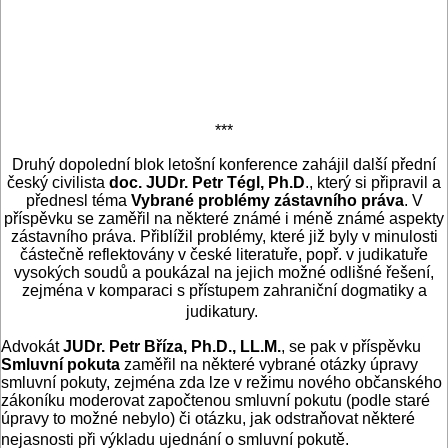
***
Druhý dopolední blok letošní konference zahájil další přední
český civilista
doc. JUDr. Petr Tégl, Ph.D
., který si připravil a
přednesl téma
Vybrané problémy zástavního práva
. V
příspěvku se zaměřil na některé známé i méně známé aspekty
zástavního práva. Přiblížil problémy, které již byly v minulosti
částečně reflektovány v české literatuře, popř. v judikatuře
vysokých soudů a poukázal na jejich možné odlišné řešení,
zejména v komparaci s přístupem zahraniční dogmatiky a
judikatury.
Advokát
JUDr. Petr Bříza, Ph.D., LL.M.
, se pak v příspěvku
Smluvní pokuta
zaměřil na některé vybrané otázky úpravy
smluvní pokuty, zejména zda lze v režimu nového občanského
zákoníku moderovat započtenou smluvní pokutu (podle staré
úpravy to možné nebylo) či otázku, jak odstraňovat některé
nejasnosti při výkladu ujednání o smluvní pokutě.