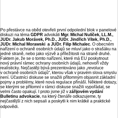
Po přestávce na oběd otevřeli první odpolední blok v panelové
diskuzi na téma
GDPR
advokáti
Mgr. Michal Nulíček, LL.M.,
JUDr. Jakub Morávek, Ph.D., JUDr. Jindřich Vítek, Ph.D.,
JUDr. Michal Morawski a JUDr. Filip Michalec
. O obecném
nařízení o ochraně osobních údajů se mluví jako o strašáku na
jedné straně, nebo jako výzvě a příležitosti na straně druhé.
Faktem je, že se o tomto nařízení, které má EU poskytnout
nový právní rámec ochrany osobních údajů, nehovoří vždy
realisticky. Nejčastěji bývá prezentováno jako „revoluce
v ochraně osobních údajů“, kterou však v pravém slova smyslu
není. Účastníci diskuse se snažili přítomným objasnit základní
pojmy a problémy, které nová regulace přináší. Některé dotazy,
se kterými se přítomní v rámci diskuse snažili vypořádat, se
velmi často opakují. I proto jsme již v
zářijovém vydání
Bulletinu advokacie
, na který čtenáře odkazujeme, ty
nejčastější z nich sepsali a poskytli k nim krátké a praktické
odpovědi.