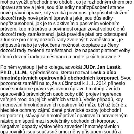
mohou využít přechodného období, co je rozhodným dnem pro
úpravu stanov a jaké jsou důsledky nepřizpůsobení stanov
nové právní úpravě, kdy vzniká povinnost přizpůsobit složení
dozorčí rady nové právní úpravě a jaké jsou důsledky
nepřizpůsobení, jak je to s aktivním a pasivním volebním
právem, kdo má právo a povinnost organizovat volbu členů
dozorčí rady zaměstnanci, jaká pravidla platí pro odstoupení
z funkce pro členy dozorčí rady zvolených zaměstnanci, je
přípustná nebo je vyloučena možnost kooptace za členy
dozorčí rady zvolené zaměstnanci, lze napadat platnost volby
členů dozorčí rady zaměstnanci a podle jakých pravidel?
Po něm vystoupil jeho kolega, advokát
JUDr. Jan Lasák,
Ph.D., LL.M.
, s přednáškou, kterou nazval
Lesk a bída
hmotněprávních opatrovníků obchodních korporací
. Svou
pozornost zaměřil na to, že s účinností k 1. 1. 2014 přineslo
nové soukromé právo výslovnou úpravu hmotněprávních
opatrovníků právnických osob coby dílčí projev ingerence
veřejné moci do jejích vnitřních vztahů. Vedle případů, kdy
jmenování hmotněprávních opatrovníků může být užitečné z
hlediska ochrany zájmů dané právnické osoby (obchodní
korporace), stávají se hmotněprávní opatrovníci pravidelným
nástrojem sporů mezi společníky obchodních korporací.
Negativní dopady výslovného zavedení hmotněprávních
opatrovníků jsou současně umocněny přístupem soudů a