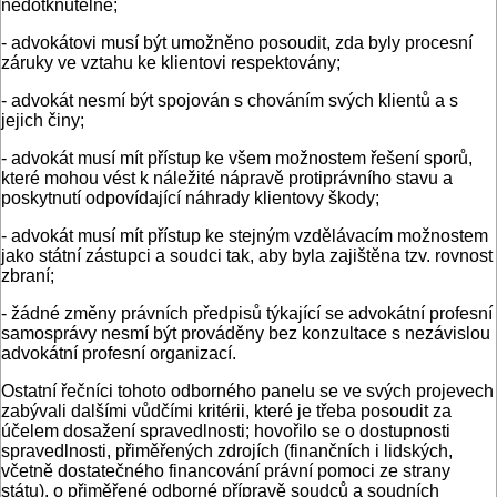
nedotknutelné;
- advokátovi musí být umožněno posoudit, zda byly procesní
záruky ve vztahu ke klientovi respektovány;
- advokát nesmí být spojován s chováním svých klientů a s
jejich činy;
- advokát musí mít přístup ke všem možnostem řešení sporů,
které mohou vést k náležité nápravě protiprávního stavu a
poskytnutí odpovídající náhrady klientovy škody;
- advokát musí mít přístup ke stejným vzdělávacím možnostem
jako státní zástupci a soudci tak, aby byla zajištěna tzv. rovnost
zbraní;
- žádné změny právních předpisů týkající se advokátní profesní
samosprávy nesmí být prováděny bez konzultace s nezávislou
advokátní profesní organizací.
Ostatní řečníci tohoto odborného panelu se ve svých projevech
zabývali dalšími vůdčími kritérii, které je třeba posoudit za
účelem dosažení spravedlnosti; hovořilo se o dostupnosti
spravedlnosti, přiměřených zdrojích (finančních i lidských,
včetně dostatečného financování právní pomoci ze strany
státu), o přiměřené odborné přípravě soudců a soudních