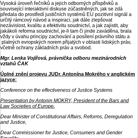
Vysoká úroveň řečníků a jejich odborných příspěvků a
související interaktivní diskuse zúčastněných, jak se zdá
předala do prostředí justičních systémů EU pozitivní signál a
určitý rámcový návod a inspiraci, jak dále zlepšovat
nezávislost, kvalitu a efektivitu soudnictví, a jak zajistit, aby
jakákoli reforma soudnictví, je-li tam či jinde zaváděna, brala
vždy v úvahu principy zachování a posílení právního státu a
platných evropských norem přijatých v oblasti lidských práv,
včetně ochrany základních práv a svobod.
Mgr. Lenka Vojířová, právnička odboru mezinárodních
vztahů ČAK
Úplné znění projevu JUDr. Antonína Mokrého v anglickém
jazyce:
Conference on the effectiveness of Justice Systems
Presentation by Antonin MOKRY, President of the Bars and
Law Societies of Europe.
Dear Minister of Constitutional Affairs, Reforms, Deregulation
and Justice,
Dear Commissioner for Justice, Consumers and Gender