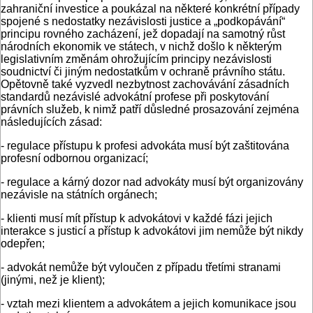
zahraniční investice a poukázal na některé konkrétní případy
spojené s nedostatky nezávislosti justice a „podkopávání“
principu rovného zacházení, jež dopadají na samotný růst
národních ekonomik ve státech, v nichž došlo k některým
legislativním změnám ohrožujícím principy nezávislosti
soudnictví či jiným nedostatkům v ochraně právního státu.
Opětovně také vyzvedl nezbytnost zachovávání zásadních
standardů nezávislé advokátní profese při poskytování
právních služeb, k nimž patří důsledné prosazování zejména
následujících zásad:
- regulace přístupu k profesi advokáta musí být zaštitována
profesní odbornou organizací;
- regulace a kárný dozor nad advokáty musí být organizovány
nezávisle na státních orgánech;
- klienti musí mít přístup k advokátovi v každé fázi jejich
interakce s justicí a přístup k advokátovi jim nemůže být nikdy
odepřen;
- advokát nemůže být vyloučen z případu třetími stranami
(jinými, než je klient);
- vztah mezi klientem a advokátem a jejich komunikace jsou