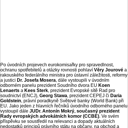
Po úvodních projevech eurokomisařky pro spravedlnost,
ochranu spotřebitelů a otázky rovnosti pohlaví
Věry Jourové
a
rakouského federálního ministra pro ústavní záležitosti, reformy
a justici
Dr. Josefa Mosera
, dále vystoupili v úvodním
odborném panelu prezident Soudního dvora EU
Koen
Lenaerts
a
Kees Sterk
, prezident Evropské sítě Rad pro
soudnictví (ENCJ),
Georg Stawa
, prezident CEPEJ či
Daria
Goldstein
, právní poradkyně Světové banky (World Bank) při
EU. Jako jeden z hlavních řečníků úvodního odborného panelu
vystoupil dále
JUDr. Antonín Mokrý, současný prezident
Rady evropských advokátních komor (CCBE)
. Ve svém
příspěvku se soustředil na relevanci a dopady aktuálních
nedostatků principů právního státu na občany, na obchod a