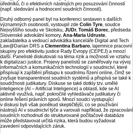
úředníků, či o efektivních nástrojích pro posuzování činností
(např. sledování a hodnocení soudních činností).
Druhý odborný panel byl na konferenci sestaven s dalších
významných osobností, vystoupil zde
Colin Tyre
, soudce
Nejvyššího soudu ve Skotsku,
JUDr. Tomáš Borec
, předseda
Slovenské advokátní komory,
Ana-Maria Udruste
,
zakladatelka a vedoucí advokátka kanceláře Digital and Tech
Law@Darian DRS a
Clementina Barbaro
, tajemnice pracovní
skupiny pro efektivitu justice Rady Evropy (CEPEJ) a mnozí
další. Panelisté diskutovali na téma rizik a možností ve vztahu
k digitalizaci justice. Projevy panelistů se zaměřovaly na vývoj
informačních a komunikačních technologií v soudnictví, které
přispívají k zajištění přístupu k soudnímu řízení online, čímž se
zvyšuje transparentnost soudních systémů a přispívá se také k
soudržnosti judikatury. Diskuse se také dotkly tzv. umělé
inteligence (AI – Artificial Inteligence) a oblastí, kde se AI
aktivně využívá, např. pokročilé vyhledávače judikatury či
online řešení právních sporů. Mnozí soudci vystupující
v diskusi byli však poněkud skeptičtější, co se používání
nástrojů AI v soudnictví týče a varovali například, že zpracování
soudních rozhodnutí do strukturované počítačové databáze
může představovat určitá rizika, která budou vyžadovat
zavedení odpovídajících záruk.