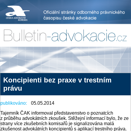
Koncipienti bez praxe v trestním
právu
publikováno:
05.05.2014
Tajemník ČAK informoval představenstvo o poznatcích
z průběhu advokátních zkoušek. Stěžejní informací bylo, že ze
strany více zkušebních komisařů je signalizována malá
zkušenost advokátních koncipientů s aplikací trestního práva.