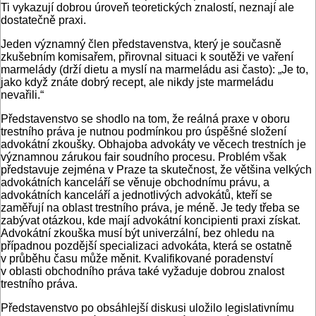
Ti vykazují dobrou úroveň teoretických znalostí, neznají ale
dostatečně praxi.
Jeden významný člen představenstva, který je současně
zkušebním komisařem, přirovnal situaci k soutěži ve vaření
marmelády (drží dietu a myslí na marmeládu asi často): „Je to,
jako když znáte dobrý recept, ale nikdy jste marmeládu
nevařili.“
Představenstvo se shodlo na tom, že reálná praxe v oboru
trestního práva je nutnou podmínkou pro úspěšné složení
advokátní zkoušky. Obhajoba advokáty ve věcech trestních je
významnou zárukou fair soudního procesu. Problém však
představuje zejména v Praze ta skutečnost, že většina velkých
advokátních kanceláří se věnuje obchodnímu právu, a
advokátních kanceláří a jednotlivých advokátů, kteří se
zaměřují na oblast trestního práva, je méně. Je tedy třeba se
zabývat otázkou, kde mají advokátní koncipienti praxi získat.
Advokátní zkouška musí být univerzální, bez ohledu na
případnou pozdější specializaci advokáta, která se ostatně
v průběhu času může měnit. Kvalifikované poradenství
v oblasti obchodního práva také vyžaduje dobrou znalost
trestního práva.
Představenstvo po obsáhlejší diskusi uložilo legislativnímu