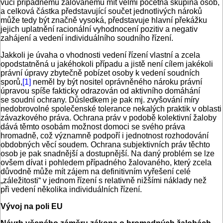
vůči případnému žalovanému mít velmi početná skupina osob,
a celková částka představující součet jednotlivých nároků
může tedy být značně vysoká, představuje hlavní překážku
jejich uplatnění racionální vyhodnocení pozitiv a negativ
zahájení a vedení individuálního soudního řízení.
Jakkoli je úvaha o vhodnosti vedení řízení vlastní a zcela
opodstatněná u jakéhokoli případu a jistě není cílem jakékoli
právní úpravy zbytečně pobízet osoby k vedení soudních
sporů,
[1]
neměl by být nositel oprávněného nároku právní
úpravou spíše fakticky odrazován od aktivního domáhání
se soudní ochrany. Důsledkem je pak mj. zvyšování míry
nedobrovolné společenské tolerance nekalých praktik v oblasti
závazkového práva. Ochrana práv v podobě kolektivní žaloby
dává těmto osobám možnost domoci se svého práva
hromadně, což významně podpoří i jednotnost rozhodování
obdobných věcí soudem. Ochrana subjektivních práv těchto
osob je pak snadnější a dostupnější. Na daný problém se lze
ovšem dívat i pohledem případného žalovaného, který zcela
důvodně může mít zájem na definitivním vyřešení celé
„záležitosti“ v jednom řízení s relativně nižšími náklady než
při vedení několika individuálních řízení.
Vývoj na poli EU