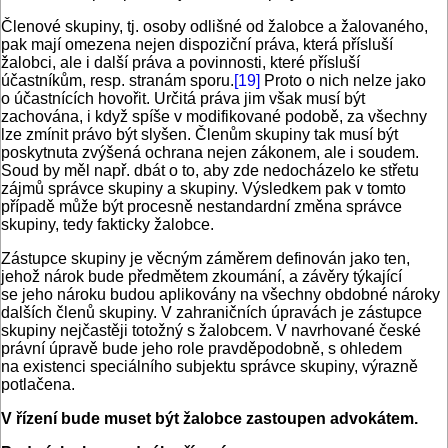
Členové skupiny, tj. osoby odlišné od žalobce a žalovaného,
pak mají omezena nejen dispoziční práva, která přísluší
žalobci, ale i další práva a povinnosti, které přísluší
účastníkům, resp. stranám sporu.
[19]
Proto o nich nelze jako
o účastnících hovořit. Určitá práva jim však musí být
zachována, i když spíše v modifikované podobě, za všechny
lze zmínit právo být slyšen. Členům skupiny tak musí být
poskytnuta zvýšená ochrana nejen zákonem, ale i soudem.
Soud by měl např. dbát o to, aby zde nedocházelo ke střetu
zájmů správce skupiny a skupiny. Výsledkem pak v tomto
případě může být procesně nestandardní změna správce
skupiny, tedy fakticky žalobce.
Zástupce skupiny je věcným záměrem definován jako ten,
jehož nárok bude předmětem zkoumání, a závěry týkající
se jeho nároku budou aplikovány na všechny obdobné nároky
dalších členů skupiny. V zahraničních úpravách je zástupce
skupiny nejčastěji totožný s žalobcem. V navrhované české
právní úpravě bude jeho role pravděpodobně, s ohledem
na existenci speciálního subjektu správce skupiny, výrazně
potlačena.
V řízení bude muset být žalobce zastoupen advokátem.