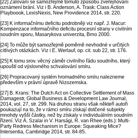
[22]
Žalovaní se samozřejmě tomuto způsobu zveřejňování
oznámení brání. Viz i B. Anderson, A. Trask: Class Action
Playboook, LexisNexis, New Providence 2014, str. 220.
[23]
K informačnímu deficitu podrobněji viz např. J. Macur:
Kompenzace informačního deficitu procesní strany v civilním
soudním sporu, Masarykova univerzita, Brno 2000.
[24]
To může být samozřejmě poměrně nevhodné v určitých
citlivých otázkách. Viz i E. Werlauf, op. cit. sub 22, str. 176.
[25]
K tomu srov. věcný záměr civilního řádu soudního, který
upouští od výslovného schvalování smíru.
[26]
Propracovaný systém hromadného smíru nalezneme
především v právní úpravě Nizozemska.
[27]
B. Krans: The Dutch Act on Collective Settlement of Mass
Damagestr, Global Business & Development Law Journal,
2014, vol. 27, str. 299. Na druhou stranu však někteří autoři
poukazují na to, že v rámci smíru získají dotčené subjekty
mnohdy vyšší částky, než by získaly v individuálním soudním
řízení. Viz Á. Szalai in V. Harsági, R. van Rhee (eds.): Multi-
Party Redress Mechanism in Europe: Squeaking Mice?
Intersentia, Cambridge 2014, str. 84-85.