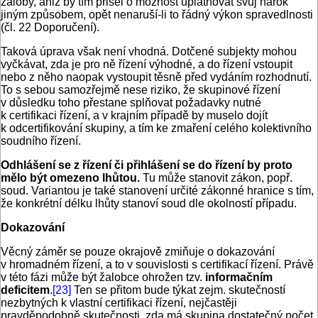
žaloby, aniž by tím přišel o možnost uplatňovat svůj nárok
jiným způsobem, opět nenaruší-li to řádný výkon spravedlnosti
(čl. 22 Doporučení).
Taková úprava však není vhodná. Dotčené subjekty mohou
vyčkávat, zda je pro ně řízení výhodné, a do řízení vstoupit
nebo z něho naopak vystoupit těsně před vydáním rozhodnutí.
To s sebou samozřejmě nese riziko, že skupinové řízení
v důsledku toho přestane splňovat požadavky nutné
k certifikaci řízení, a v krajním případě by muselo dojít
k odcertifikování skupiny, a tím ke zmaření celého kolektivního
soudního řízení.
Odhlášení se z řízení či přihlášení se do řízení by proto
mělo být omezeno lhůtou.
Tu může stanovit zákon, popř.
soud. Variantou je také stanovení určité zákonné hranice s tím,
že konkrétní délku lhůty stanoví soud dle okolností případu.
Dokazování
Věcný záměr se pouze okrajově zmiňuje o dokazování
v hromadném řízení, a to v souvislosti s certifikací řízení. Právě
v této fázi může být žalobce ohrožen tzv.
informačním
deficitem
.
[23]
Ten se přitom bude týkat zejm. skutečností
nezbytných k vlastní certifikaci řízení, nejčastěji
pravděpodobně skutečnosti, zda má skupina dostatečný počet