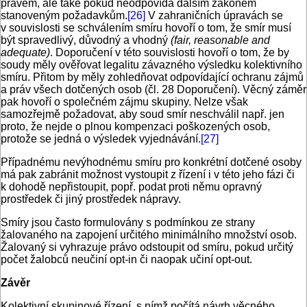
právem, ale také pokud neodpovídá dalším zákonem
stanoveným požadavkům.
[26]
V zahraničních úpravách se
v souvislosti se schválením smíru hovoří o tom, že smír musí
být spravedlivý, důvodný a vhodný
(fair, reasonable and
adequate)
. Doporučení v této souvislosti hovoří o tom, že by
soudy měly ověřovat legalitu závazného výsledku kolektivního
smíru. Přitom by měly zohledňovat odpovídající ochranu zájmů
a práv všech dotčených osob (čl. 28 Doporučení). Věcný záměr
pak hovoří o společném zájmu skupiny. Nelze však
samozřejmě požadovat, aby soud smír neschválil např. jen
proto, že nejde o plnou kompenzaci poškozených osob,
protože se jedná o výsledek vyjednávání.
[27]
Případnému nevýhodnému smíru pro konkrétní dotčené osoby
má pak zabránit možnost vystoupit z řízení i v této jeho fázi či
k dohodě nepřistoupit, popř. podat proti němu opravný
prostředek či jiný prostředek nápravy.
Smíry jsou často formulovány s podmínkou ze strany
žalovaného na zapojení určitého minimálního množství osob.
Žalovaný si vyhrazuje právo odstoupit od smíru, pokud určitý
počet žalobců neučiní opt-in či naopak učiní opt-out.
Závěr
Kolektivní skupinové řízení, s nímž počítá návrh věcného