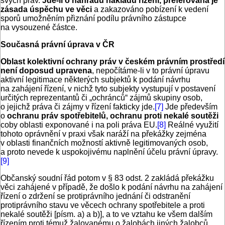
svých práv.
Jde-li o náhradu nákladů řízení, preferována je
zásada úspěchu ve věci
a zakazováno pobízení k vedení
sporů umožněním přiznání podílu právního zástupce
na vysouzené částce.
Současná právní úprava v ČR
Oblast kolektivní ochrany práv v českém právním prostředí
není doposud upravena
, nepočítáme-li v to právní úpravu
aktivní legitimace některých subjektů k podání návrhu
na zahájení řízení, v nichž tyto subjekty vystupují v postavení
určitých reprezentantů či „ochránců“ zájmů skupiny osob,
o jejichž práva či zájmy v řízení fakticky jde.
[7]
Jde především
o
ochranu práv spotřebitelů, ochranu proti nekalé soutěži
coby oblasti exponované i na poli práva EU.
[8]
Reálné využití
tohoto oprávnění v praxi však naráží na překážky zejména
v oblasti finančních možností aktivně legitimovaných osob,
a proto nevede k uspokojivému naplnění účelu právní úpravy.
[9]
Občanský soudní řád potom v § 83 odst. 2 zakládá překážku
věci zahájené v případě, že došlo k podání návrhu na zahájení
řízení o zdržení se protiprávního jednání či odstranění
protiprávního stavu ve věcech ochrany spotřebitele a proti
nekalé soutěži [písm. a) a b)], a to ve vztahu ke všem dalším
řízením proti témuž žalovanému o žalobách jiných žalobců