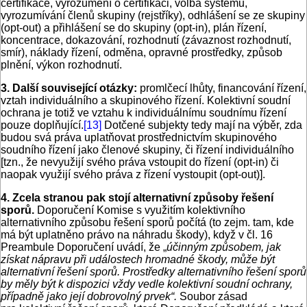
certifikace, vyrozumění o certifikaci, volba systému,
vyrozumívání členů skupiny (rejstříky), odhlášení se ze skupiny
(opt-out) a přihlášení se do skupiny (opt-in), plán řízení,
koncentrace, dokazování, rozhodnutí (závaznost rozhodnutí,
smír), náklady řízení, odměna, opravné prostředky, způsob
plnění, výkon rozhodnutí.
3. Další související otázky:
promlčecí lhůty, financování řízení,
vztah individuálního a skupinového řízení. Kolektivní soudní
ochrana je totiž ve vztahu k individuálnímu soudnímu řízení
pouze doplňující.
[13]
Dotčené subjekty tedy mají na výběr, zda
budou svá práva uplatňovat prostřednictvím skupinového
soudního řízení jako členové skupiny, či řízení individuálního
[tzn., že nevyužijí svého práva vstoupit do řízení (opt-in) či
naopak využijí svého práva z řízení vystoupit (opt-out)].
4. Zcela stranou pak stojí alternativní způsoby řešení
sporů.
Doporučení Komise s využitím kolektivního
alternativního způsobu řešení sporů počítá (to zejm. tam, kde
má být uplatněno právo na náhradu škody), když v čl. 16
Preambule Doporučení uvádí, že „
účinným způsobem, jak
získat nápravu při událostech hromadné škody, může být
alternativní řešení sporů. Prostředky alternativního řešení sporů
by měly být k dispozici vždy vedle kolektivní soudní ochrany,
případně jako její dobrovolný prvek“.
Soubor zásad