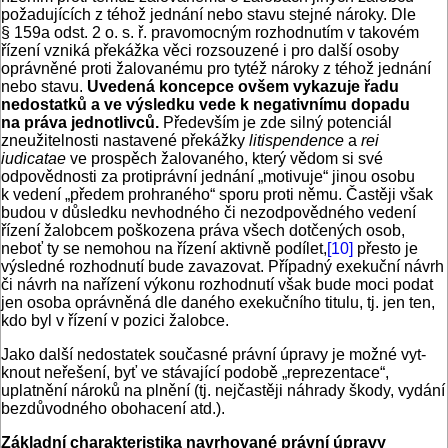
požadujících z téhož jednání nebo stavu stejné nároky. Dle
§ 159a odst. 2 o. s. ř. pravomocným rozhodnutím v takovém
řízení vzniká překážka věci rozsouzené i pro další osoby
oprávněné proti žalovanému pro tytéž nároky z téhož jednání
nebo stavu.
Uvedená koncepce ovšem vykazuje řadu
nedostatků a ve výsledku vede k negativnímu dopadu
na práva jednotlivců.
Především je zde silný potenciál
zneužitelnosti nastavené překážky
litispendence
a
rei
iudicatae
ve prospěch žalovaného, který vědom si své
odpovědnosti za protiprávní jednání „motivuje“ jinou osobu
k vedení „předem prohraného“ sporu proti němu. Častěji však
budou v důsledku nevhodného či nezodpovědného vedení
řízení žalobcem poškozena práva všech dotčených osob,
neboť ty se nemohou na řízení aktivně podílet,
[10]
přesto je
výsledné rozhodnutí bude zavazovat. Případný exekuční návrh
či návrh na nařízení výkonu rozhodnutí však bude moci podat
jen osoba oprávněná dle daného exekučního titulu, tj. jen ten,
kdo byl v řízení v pozici žalobce.
Jako další nedostatek současné právní úpravy je možné vyt­
knout neřešení, byť ve stávající podobě „reprezentace“,
uplatnění nároků na plnění (tj. nejčastěji náhrady škody, vydání
bezdůvodného obohacení atd.).
Základní charakteristika navrhované právní úpravy