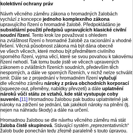
kolektivní ochrany práv
Návrh věcného záměru zákona o hromadných žalobách
vychází z koncepce
jednoho komplexního zákona
upravujícího řízení o hromadné žalobě. Předpokládáno je
subsidiární použití předpisů upravujících klasické civilní
soudní řízení
. Tento krok lze považovat s ohledem
na zvláštnost řízení o hromadné žalobě za racionální a vhodné
řešení. Věcná působnost zákona má být dána obecně
ve všech věcech, které mohou být předmětem civilního
sporného řízení, vyjma věcí, které se svou povahou k takovému
řízení nehodí. Tak tomu bude jistě ve věcech upravených
zákonem o zvláštních řízeních soudních, především těch
nesporných, a dále ve sporných řízeních, v nichž nelze schválit
smír. Dále se z projednání v hromadném řízení
vylučují
dle věcného záměru
nároky z práva obchodních korporací
(squeeze-out, přeměny, nabídky převzetí) a dále
uplatnění
nároků vůči státu ze vztahů, kde stát vystupuje coby
suverén
.
[11]
Hromadnou žalobou pak budou uplatnitelné jak
nároky na zdržení se jednání, tak jakékoli nároky na plnění (tj.
nejen na náhradu škody) a dále na určení.
Hromadnou žalobou se dle návrhu věcného záměru má stát
žaloba čistě skupinová
. Stávající systém „reprezentativních“
žalob bude ponechán tedy zřejmě paralelně s touto úpravou.