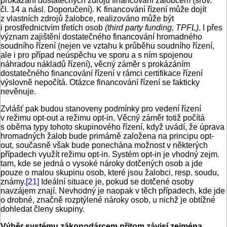
prokázání dostatečných zdrojů financování žalobcem (srov.
čl. 14 a násl. Doporučení). K financování řízení může dojít
z vlastních zdrojů žalobce, realizováno může být
i prostřednictvím třetích osob
(third party funding, TPFL)
. I přes
význam zajištění dostatečného financování hromadného
soudního řízení (nejen ve vztahu k průběhu soudního řízení,
ale i pro případ neúspěchu ve sporu a s ním spojenou
náhradou nákladů řízení), věcný záměr s prokázáním
dostatečného financování řízení v rámci certifikace řízení
výslovně nepočítá. Otázce financování řízení se fakticky
nevěnuje.
Zvlášť pak budou stanoveny podmínky pro vedení řízení
v režimu opt-out a režimu opt-in. Věcný záměr totiž počítá
s oběma typy tohoto skupinového řízení, když uvádí, že úprava
hromadných žalob bude primárně založena na principu opt-
out, současně však bude ponechána možnost v některých
případech využít režimu opt-in. Systém opt-in je vhodný zejm.
tam, kde se jedná o vysoké nároky dotčených osob a jde
pouze o malou skupinu osob, které jsou žalobci, resp. soudu,
známy.
[21]
Ideální situace je, pokud se dotčené osoby
navzájem znají. Nevhodný je naopak v těch případech, kde jde
o drobné, značně rozptýlené nároky osob, u nichž je obtížné
dohledat členy skupiny.
Výběr systému zákonodárcem přitom závisí zejména