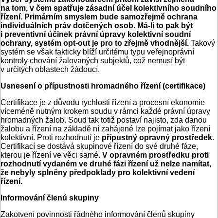
na tom, v čem spatřuje zásadní účel kolektivního soudního
řízení. Primárním smyslem bude samozřejmě ochrana
individuálních práv dotčených osob. Má-li to pak být
i preventivní účinek právní úpravy kolektivní soudní
ochrany, systém opt-out je pro to zřejmě vhodnější.
Takový
systém se však fakticky blíží určitému typu veřejnoprávní
kontroly chování žalovaných subjektů, což nemusí být
v určitých oblastech žádoucí.
Usnesení o přípustnosti hromadného řízení (certifikace)
Certifikace je z důvodu rychlosti řízení a procesní ekonomie
víceméně nutným krokem soudu v rámci každé právní úpravy
hromadných žalob. Soud tak totiž postaví najisto, zda danou
žalobu a řízení na základě ní zahájené lze pojímat jako řízení
kolektivní. Proti rozhodnutí je
přípustný opravný prostředek
.
Certifikací se dostává skupinové řízení do své druhé fáze,
kterou je řízení ve věci samé.
V opravném prostředku proti
rozhodnutí vydaném ve druhé fázi řízení už nelze namítat,
že nebyly splněny předpoklady pro kolektivní vedení
řízení.
Informování členů skupiny
Zakotvení povinnosti řádného informování členů skupiny