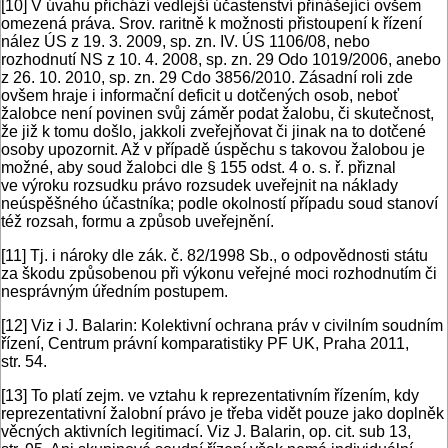
[10]
V úvahu přichází vedlejší účastenství přinášející ovšem
omezená práva. Srov. raritně k možnosti přistoupení k řízení
nález ÚS z 19. 3. 2009, sp. zn. IV. ÚS 1106/08, nebo
rozhodnutí NS z 10. 4. 2008, sp. zn. 29 Odo 1019/2006, anebo
z 26. 10. 2010, sp. zn. 29 Cdo 3856/2010. Zásadní roli zde
ovšem hraje i informační deficit u dotčených osob, neboť
žalobce není povinen svůj záměr podat žalobu, či skutečnost,
že již k tomu došlo, jakkoli zveřejňovat či jinak na to dotčené
osoby upozornit. Až v případě úspěchu s takovou žalobou je
možné, aby soud žalobci dle § 155 odst. 4 o. s. ř. přiznal
ve výroku rozsudku právo rozsudek uveřejnit na náklady
neúspěšného účastníka; podle okolností případu soud stanoví
též rozsah, formu a způsob uveřejnění.
[11]
Tj. i nároky dle zák. č. 82/1998 Sb., o odpovědnosti státu
za škodu způsobenou při výkonu veřejné moci rozhodnutím či
nesprávným úředním postupem.
[12]
Viz i J. Balarin: Kolektivní ochrana práv v civilním soudním
řízení, Centrum právní komparatistiky PF UK, Praha 2011,
str. 54.
[13]
To platí zejm. ve vztahu k reprezentativním řízením, kdy
reprezentativní žalobní právo je třeba vidět pouze jako doplněk
věcných aktivních legitimací. Viz J. Balarin, op. cit. sub 13,