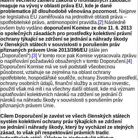
Návrh věcného záměru zákona o hromadných žalobách
reaguje na vývoj v oblasti práva EU, kde je dané
problematice již dlouhodobě věnována pozornost.
Nejprve
se legislativa EU zaměřovala na jednotlivé oblasti práva –
spotřebitelské právo, antimonopolní pravidla.
[2]
Následně
ovšem bylo vydáno
doporučení Komise ze dne 11. 6. 2013
o společných zásadách pro prostředky kolektivní právní
ochrany týkající se zdržení se jednání a náhrady škody
v členských státech v souvislosti s porušením práv
přiznaných právem Unie 2013/396/EU
(dále jen
„Doporučení“).
[3]
V tomto roce pak Komise vypracovala zprávu
o naplňování požadavků obsažených v tomto Doporučení.
[4]
Doporučení Komise má ve své podstatě všeobecnou
působnost, vztahuje se zejména na oblast ochrany
spotřebitele, hospodářské soutěže, ochrany životního prostředí,
ochrany osobních údajů, finanční služby a ochranu investic,
použití však má mít i na všechny další oblasti, kde má význam
uplatňování kolektivních nároků na zdržení se jednání či
nároků na náhradu škody v souvislosti s porušením práv
přiznaných právem Unie.
Cílem Doporučení je zavést ve všech členských státech
systém kolektivní ochrany práv týkajících se zdržení
se jednání i náhrady škody, který by vycházel ze stejných
zásad, to však při respektování právních tradic