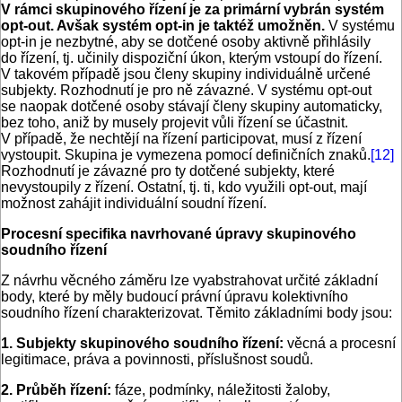
V rámci skupinového řízení je za primární vybrán systém
opt-out. Avšak systém opt-in je taktéž umožněn.
V systému
opt-in je nezbytné, aby se dotčené osoby aktivně přihlásily
do řízení, tj. učinily dispoziční úkon, kterým vstoupí do řízení.
V takovém případě jsou členy skupiny individuálně určené
subjekty. Rozhodnutí je pro ně závazné. V systému opt-out
se naopak dotčené osoby stávají členy skupiny automaticky,
bez toho, aniž by musely projevit vůli řízení se účastnit.
V případě, že nechtějí na řízení participovat, musí z řízení
vystoupit. Skupina je vymezena pomocí definičních znaků.
[12]
Rozhodnutí je závazné pro ty dotčené subjekty, které
nevystoupily z řízení. Ostatní, tj. ti, kdo využili opt-out, mají
možnost zahájit individuální soudní řízení.
Procesní specifika navrhované úpravy skupinového
soudního řízení
Z návrhu věcného záměru lze vyabstrahovat určité základní
body, které by měly budoucí právní úpravu kolektivního
soudního řízení charakterizovat. Těmito základními body jsou:
1.
Subjekty skupinového soudního řízení:
věcná a procesní
legitimace, práva a povinnosti, příslušnost soudů.
2. Průběh řízení:
fáze, podmínky, náležitosti žaloby,