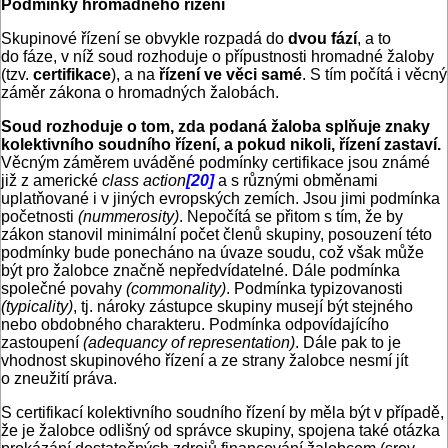
Podmínky hromadného řízení
Skupinové řízení se obvykle rozpadá do
dvou fází
, a to
do fáze, v níž soud rozhoduje o přípustnosti hromadné žaloby
(tzv.
certifikace
), a na
řízení ve věci samé
. S tím počítá i věcný
záměr zákona o hromadných žalobách.
Soud rozhoduje o tom, zda podaná žaloba splňuje znaky
kolektivního soudního řízení, a pokud nikoli, řízení zastaví.
Věcným záměrem uváděné podmínky certifikace jsou známé
již z americké
class action
[20]
a s různými obměnami
uplatňované i v jiných evropských zemích. Jsou jimi podmínka
početnosti
(nummerosity)
. Nepočítá se přitom s tím, že by
zákon stanovil minimální počet členů skupiny, posouzení této
podmínky bude ponecháno na úvaze soudu, což však může
být pro žalobce značně nepředvídatelné. Dále podmínka
společné povahy
(commonality)
. Podmínka typizovanosti
(typicality)
, tj. nároky zástupce skupiny musejí být stejného
nebo obdobného charakteru. Podmínka odpovídajícího
zastoupení
(adequancy of representation)
. Dále pak to je
vhodnost skupinového řízení a ze strany žalobce nesmí jít
o zneužití práva.
S certifikací kolektivního soudního řízení by měla být v případě,
že je žalobce odlišný od správce skupiny, spojena také otázka