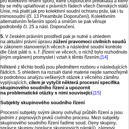
pro kolektivní řešení sporů, které Doporučení předkládá a které
by se měly uplatňovat v právních řádech všech členských států
Unie, má platit jak pro kolektivní soudní ochranu práv, tak i tu
mimosoudní (čl. 13 Preambule Doporučení). Kolektivním
alternativním řešením sporů a smírům se pak věnuje
podrobněji čl. 25 a násl. Doporučení.
5.
V českém právním prostředí pak je nutné s ohledem
na aktuální právní úpravu
zúžení pravomoci civilních soudů
v zákonem stanovených věcech a následné soudní kontrole
dle části páté o. s. ř. (řízení ve věcech, o nichž bylo rozhodnuto
jiným orgánem) promyslet i vztah k těmto řízením.
[14]
Některé z těchto bodů jsou předmětem rozboru v následujících
řádcích. S ohledem na rozsah dané materie nejde samozřejmě
o podrobnou analýzu veškerých otázek z věcného záměru
vyplývajících,
cílem je vytyčit některá procesní specifika
skupinového soudního řízení a upozornit
na problematické otázky s nimi související
.
[15]
Subjekty skupinového soudního řízení
Procesní subjekty svými úkony ovlivňují průběh řízení a jsou
jedním z pojmových prvků civilního procesu. Mezi subjekty
skupinového soudního řízení řadíme soud, členy skupiny,
správce skupiny (správce skupinových nároků), zájmový