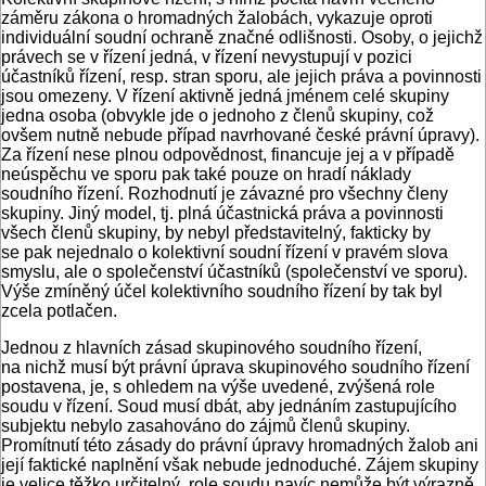
záměru zákona o hromadných žalobách, vykazuje oproti
individuální soudní ochraně značné odlišnosti. Osoby, o jejichž
právech se v řízení jedná, v řízení nevystupují v pozici
účastníků řízení, resp. stran sporu, ale jejich práva a povinnosti
jsou omezeny. V řízení aktivně jedná jménem celé skupiny
jedna osoba (obvykle jde o jednoho z členů skupiny, což
ovšem nutně nebude případ navrhované české právní úpravy).
Za řízení nese plnou odpovědnost, financuje jej a v případě
neúspěchu ve sporu pak také pouze on hradí náklady
soudního řízení. Rozhodnutí je závazné pro všechny členy
skupiny. Jiný model, tj. plná účastnická práva a povinnosti
všech členů skupiny, by nebyl představitelný, fakticky by
se pak nejednalo o kolektivní soudní řízení v pravém slova
smyslu, ale o společenství účastníků (společenství ve sporu).
Výše zmíněný účel kolektivního soudního řízení by tak byl
zcela potlačen.
Jednou z hlavních zásad skupinového soudního řízení,
na nichž musí být právní úprava skupinového soudního řízení
postavena, je, s ohledem na výše uvedené, zvýšená role
soudu v řízení. Soud musí dbát, aby jednáním zastupujícího
subjektu nebylo zasahováno do zájmů členů skupiny.
Promítnutí této zásady do právní úpravy hromadných žalob ani
její faktické naplnění však nebude jednoduché. Zájem skupiny
je velice těžko určitelný, role soudu navíc nemůže být výrazně