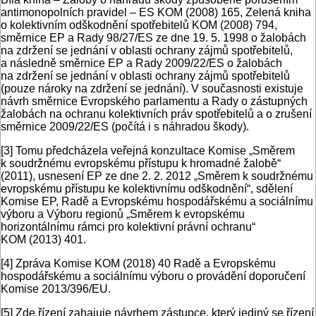
antimonopolních pravidel – ES KOM (2008) 165, Zelená kniha
o kolektivním odškodnění spotřebitelů KOM (2008) 794,
směrnice EP a Rady 98/27/ES ze dne 19. 5. 1998 o žalobách
na zdržení se jednání v oblasti ochrany zájmů spotřebitelů,
a následně směrnice EP a Rady 2009/22/ES o žalobách
na zdržení se jednání v oblasti ochrany zájmů spotřebitelů
(pouze nároky na zdržení se jednání). V současnosti existuje
návrh směrnice Evropského parlamentu a Rady o zástupných
žalobách na ochranu kolektivních práv spotřebitelů a o zrušení
směrnice 2009/22/ES (počítá i s náhradou škody).
[3]
Tomu předcházela veřejná konzultace Komise „Směrem
k soudržnému evropskému přístupu k hromadné žalobě“
(2011), usnesení EP ze dne 2. 2. 2012 „Směrem k soudržnému
evropskému přístupu ke kolektivnímu odškodnění“, sdělení
Komise EP, Radě a Evropskému hospodářskému a sociálnímu
výboru a Výboru regionů „Směrem k evropskému
horizontálnímu rámci pro kolektivní právní ochranu“
KOM (2013) 401.
[4]
Zpráva Komise KOM (2018) 40 Radě a Evropskému
hospodářskému a sociálnímu výboru o provádění doporučení
Komise 2013/396/EU.
[5]
Zde řízení zahajuje návrhem zástupce, který jediný se řízení