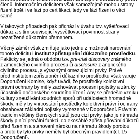
členů. Informačním deficitem však samozřejmě mohou strany
řízení trpět i ve fázi po certifikaci, tedy ve fázi řízení o věci
samé.
V takových případech pak přichází v úvahu tzv. vyšetřovací
důkaz a s tím související vysvětlovací povinnost strany
nezatížené důkazním břemenem.
Věcný záměr však zmiňuje jako jednu z možnosti narovnání
tohoto deficitu i
institut zpřístupnění důkazního prostředku
.
Fakticky se jedná o obdobu tzv.
pre-trial discovery
známého
z amerického civilního procesu či
disclosure
z anglického
civilního procesu, s výraznými omezujícími prvky. Právě
před institutem zpřístupnění důkazního prostředku však varuje
Doporučení Komise, když uvádí, že prostředky kolektivní
právní ochrany by měly zachovávat procesní pojistky a záruky
účastníků občanského soudního řízení. Aby se předešlo vzniku
kultury zneužívání soudních sporů při událostech hromadné
škody, měly by vnitrostátní prostředky kolektivní právní ochrany
obsahovat základní pojistky vymezené v Doporučení. Právním
tradicím většiny členských států jsou cizí prvky, jako je náhrada
škody plnící penální funkci, dalekosáhlé zpřístupňování důkazů
před řízením a stanovení nároku na náhradu škody porotou,
a proto by tyto prvky neměly být obecným pravidlem(čl. 15
Doporučení).