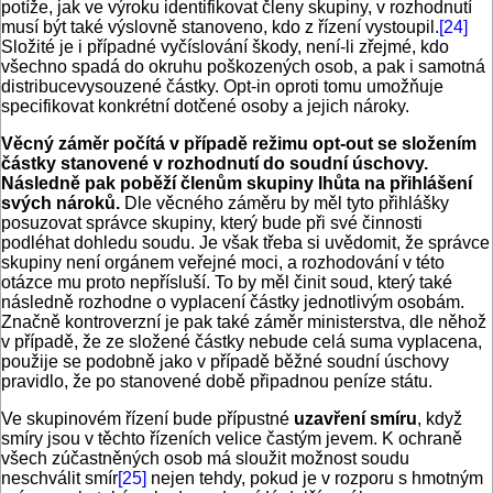
potíže, jak ve výroku identifikovat členy skupiny, v rozhodnutí
musí být také výslovně stanoveno, kdo z řízení vystoupil.
[24]
Složité je i případné vyčíslování škody, není-li zřejmé, kdo
všechno spadá do okruhu poškozených osob, a pak i samotná
distribucevysouzené částky. Opt-in oproti tomu umožňuje
specifikovat konkrétní dotčené osoby a jejich nároky.
Věcný záměr počítá v případě režimu opt-out se složením
částky stanovené v rozhodnutí do soudní úschovy.
Následně pak poběží členům skupiny lhůta na přihlášení
svých nároků.
Dle věcného záměru by měl tyto přihlášky
posuzovat správce skupiny, který bude při své činnosti
podléhat dohledu soudu. Je však třeba si uvědomit, že správce
skupiny není orgánem veřejné moci, a rozhodování v této
otázce mu proto nepřísluší. To by měl činit soud, který také
následně rozhodne o vyplacení částky jednotlivým osobám.
Značně kontroverzní je pak také záměr ministerstva, dle něhož
v případě, že ze složené částky nebude celá suma vyplacena,
použije se podobně jako v případě běžné soudní úschovy
pravidlo, že po stanovené době připadnou peníze státu.
Ve skupinovém řízení bude přípustné
uzavření smíru
, když
smíry jsou v těchto řízeních velice častým jevem. K ochraně
všech zúčastněných osob má sloužit možnost soudu
neschválit smír
[25]
nejen tehdy, pokud je v rozporu s hmotným