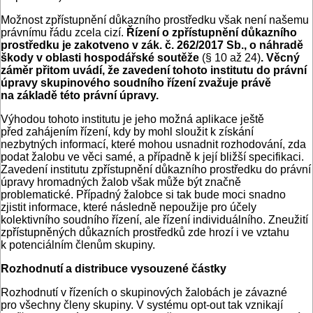
Možnost zpřístupnění důkazního prostředku však není našemu
právnímu řádu zcela cizí.
Řízení o zpřístupnění důkazního
prostředku je zakotveno v zák. č. 262/2017 Sb., o náhradě
škody v oblasti hospodářské soutěže
(§ 10 až 24)
. Věcný
záměr přitom uvádí, že zavedení tohoto institutu do právní
úpravy skupinového soudního řízení zvažuje právě
na základě této právní úpravy.
Výhodou tohoto institutu je jeho možná aplikace ještě
před zahájením řízení, kdy by mohl sloužit k získání
nezbytných informací, které mohou usnadnit rozhodování, zda
podat žalobu ve věci samé, a případně k její bližší specifikaci.
Zavedení institutu zpřístupnění důkazního prostředku do právní
úpravy hromadných žalob však může být značně
problematické. Případný žalobce si tak bude moci snadno
zjistit informace, které následně nepoužije pro účely
kolektivního soudního řízení, ale řízení individuálního. Zneužití
zpřístupněných důkazních prostředků zde hrozí i ve vztahu
k potenciálním členům skupiny.
Rozhodnutí a distribuce vysouzené částky
Rozhodnutí v řízeních o skupinových žalobách je závazné
pro všechny členy skupiny. V systému opt-out tak vznikají