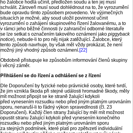
ho žalobce hodlá učinit, předložen soudu a ten jej musí
schválit. Zároveň musí soud dohlédnout na to, že vyrozumění
bude opravdu tímto způsobem provedeno. Ve výjimečných
situacích je možné, aby soud uložil povinnost učinit
vyrozumění o zahájení skupinového řízení žalovanému, a to
v rámci jeho běžné činnosti (v zahraniční odborné literatuře
se lze setkat s označením takového oznámení jako
piggyback
notice
), nebude-li to pro něj nijak zatěžující. Žalobce, který
tento způsob navrhuje, by však měl vždy prokázat, že není
možný jiný vhodný způsob oznámení.
[22]
Obdobně přistupuje ke způsobům informování členů skupiny
i věcný záměr.
Přihlášení se do řízení a odhlášení se z řízení
Dle Doporučení by fyzické nebo právnické osoby, které tvrdí,
že jim vznikla škoda při stejné události hromadné škody, měly
mít možnost připojit se ke straně žalující kdykoli
před vynesením rozsudku nebo před jiným platným urovnáním
sporu, nenaruší-li to řádný výkon spravedlnosti (čl. 23
Doporučení). Každý člen strany žalující by měl mít možnost
opustit stranu žalující kdykoli před vynesením konečného
rozsudku nebo před jiným platným urovnáním sporu
za stejných podmínek, které platí pro zpětvzetí individuální