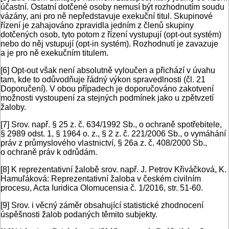
účastní. Ostatní dotčené osoby nemusí být rozhodnutím soudu
vázány, ani pro ně nepředstavuje exekuční titul. Skupinové
řízení je zahajováno zpravidla jedním z členů skupiny
dotčených osob, tyto potom z řízení vystupují (opt-out systém)
nebo do něj vstupují (opt-in systém). Rozhodnutí je zavazuje
a je pro ně exekučním titulem.
[6]
Opt-out však není absolutně vyloučen a přichází v úvahu
tam, kde to odůvodňuje řádný výkon spravedlnosti (čl. 21
Doporučení). V obou případech je doporučováno zakotvení
možnosti vystoupení za stejných podmínek jako u zpětvzetí
žaloby.
[7]
Srov. např. § 25 z. č. 634/1992 Sb., o ochraně spotřebitele,
§ 2989 odst. 1, § 1964 o. z., § 2 z. č. 221/2006 Sb., o vymáhání
práv z průmyslového vlastnictví, § 26a z. č. 408/2000 Sb.,
o ochraně práv k odrůdám.
[8]
K reprezentativní žalobě srov. např. J. Petrov Křiváčková, K.
Hamuľáková: Reprezentativní žaloba v českém civilním
procesu, Acta Iuridica Olomucensia č. 1/2016, str. 51-60.
[9]
Srov. i věcný záměr obsahující statistické zhodnocení
úspěšnosti žalob podaných těmito subjekty.