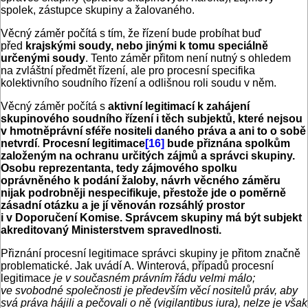
spolek, zástupce skupiny a žalovaného.
Věcný záměr počítá s tím, že řízení bude probíhat buď
před
krajskými soudy, nebo jinými k tomu speciálně
určenými soudy
. Tento záměr přitom není nutný s ohledem
na zvláštní předmět řízení, ale pro procesní specifika
kolektivního soudního řízení a odlišnou roli soudu v něm.
Věcný záměr počítá s
aktivní legitimací k zahájení
skupinového soudního řízení i těch subjektů, které nejsou
v hmotněprávní sféře nositeli daného práva a ani to o sobě
netvrdí
.
Procesní legitimace
[16]
bude přiznána spolkům
založeným na ochranu určitých zájmů a správci skupiny.
Osobu reprezentanta, tedy zájmového spolku
oprávněného k podání žaloby, návrh věcného záměru
nijak podrobněji nespecifikuje, přestože jde o poměrně
zásadní otázku a je jí věnován rozsáhlý prostor
i v Doporučení Komise. Správcem skupiny má být subjekt
akreditovaný Ministerstvem spravedlnosti.
Přiznání procesní legitimace správci skupiny je přitom značně
problematické. Jak uvádí A. Winterová, případů procesní
legitimace
je v současném právním řádu velmi málo;
ve svobodné společnosti je především věcí nositelů práv, aby
svá práva hájili a pečovali o ně (vigilantibus iura), nelze je však