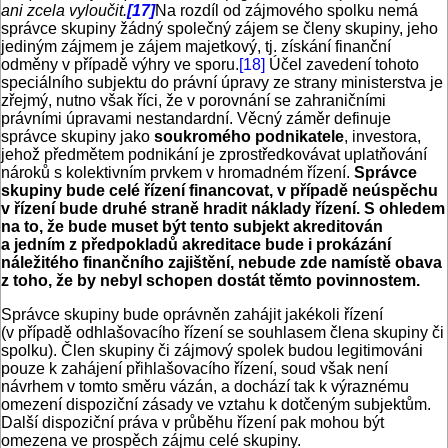
ani zcela vyloučit.
[17]
Na rozdíl od zájmového spolku nemá
správce skupiny žádný společný zájem se členy skupiny, jeho
jediným zájmem je zájem majetkový, tj. získání finanční
odměny v případě výhry ve sporu.
[18]
Účel zavedení tohoto
speciálního subjektu do právní úpravy ze strany ministerstva je
zřejmý, nutno však říci, že v porovnání se zahraničními
právními úpravami nestandardní. Věcný záměr definuje
správce skupiny jako
soukromého podnikatele
, investora,
jehož předmětem podnikání je zprostředkovávat uplatňování
nároků s kolektivním prvkem v hromadném řízení.
Správce
skupiny bude celé řízení financovat, v případě neúspěchu
v řízení bude druhé straně hradit náklady řízení.
S ohledem
na to, že bude muset být tento subjekt akreditován
a jedním z předpokladů akreditace bude i prokázání
náležitého finančního zajištění, nebude zde namístě obava
z toho, že by nebyl schopen dostát těmto povinnostem.
Správce skupiny bude oprávněn zahájit jakékoli řízení
(v případě odhlašovacího řízení se souhlasem člena skupiny či
spolku). Člen skupiny či zájmový spolek budou legitimováni
pouze k zahájení přihlašovacího řízení, soud však není
návrhem v tomto směru vázán, a dochází tak k výraznému
omezení dispoziční zásady ve vztahu k dotčeným subjektům.
Další dispoziční práva v průběhu řízení pak mohou být
omezena ve prospěch zájmu celé skupiny.