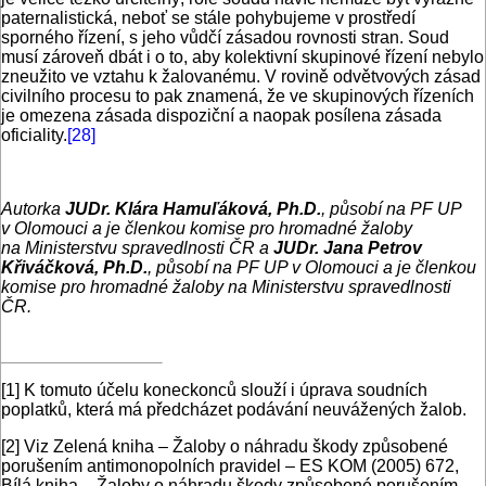
paternalistická, neboť se stále pohybujeme v prostředí
sporného řízení, s jeho vůdčí zásadou rovnosti stran. Soud
musí zároveň dbát i o to, aby kolektivní skupinové řízení nebylo
zneužito ve vztahu k žalovanému. V rovině odvětvových zásad
civilního procesu to pak znamená, že ve skupinových řízeních
je omezena zásada dispoziční a naopak posílena zásada
oficiality.
[28]
Autorka
JUDr. Klára Hamuľáková, Ph.D.
, působí na PF UP
v Olomouci a je členkou komise pro hromadné žaloby
na Ministerstvu spravedlnosti ČR a
JUDr. Jana Petrov
Křiváčková, Ph.D.
, působí na PF UP v Olomouci a je členkou
komise pro hromadné žaloby na Ministerstvu spravedlnosti
ČR.
[1]
K tomuto účelu koneckonců slouží i úprava soudních
poplatků, která má předcházet podávání neuvážených žalob.
[2]
Viz Zelená kniha – Žaloby o náhradu škody způsobené
porušením antimonopolních pravidel – ES KOM (2005) 672,
Bílá kniha – Žaloby o náhradu škody způsobené porušením