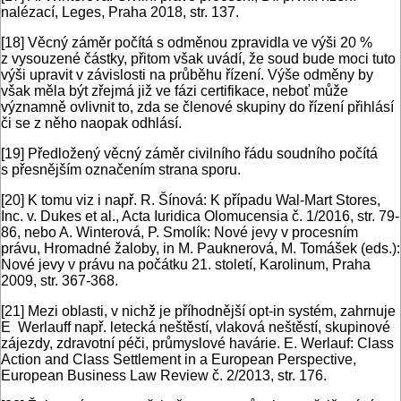
nalézací, Leges, Praha 2018, str. 137.
[18]
Věcný záměr počítá s odměnou zpravidla ve výši 20 %
z vysouzené částky, přitom však uvádí, že soud bude moci tuto
výši upravit v závislosti na průběhu řízení. Výše odměny by
však měla být zřejmá již ve fázi certifikace, neboť může
významně ovlivnit to, zda se členové skupiny do řízení přihlásí
či se z něho naopak odhlásí.
[19]
Předložený věcný záměr civilního řádu soudního počítá
s přesnějším označením strana sporu.
[20]
K tomu viz i např. R. Šínová: K případu Wal-Mart Stores,
Inc. v. Dukes et al., Acta Iuridica Olomucensia č. 1/2016, str. 79-
86, nebo A. Winterová, P. Smolík: Nové jevy v procesním
právu, Hromadné žaloby, in M. Pauknerová, M. Tomášek (eds.):
Nové jevy v právu na počátku 21. století, Karolinum, Praha
2009, str. 367-368.
[21]
Mezi oblasti, v nichž je příhodnější opt-in systém, zahrnuje
E Werlauff např. letecká neštěstí, vlaková neštěstí, skupinové
zájezdy, zdravotní péči, průmyslové havárie. E. Werlauf: Class
Action and Class Settlement in a European Perspective,
European Business Law Review č. 2/2013, str. 176.