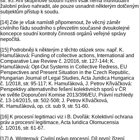
str. 95. Ani skupinové soudní řízení však nemá individuální
žalobní právo nahradit, ale pouze usnadnit některým dotčeným
subjektům přístup k soudu.
[14]
Zde je však namístě připomenout, že věcný záměr
civilního řádu soudního s převzetím současné dvoukolejné
koncepce soudní kontroly činnosti orgánů veřejné správy
nepočítá.
[15]
Podrobněji k některým z těchto otázek srov. např. K.
Hamuľáková: Funding of collective actions, International and
Comparative Law Review č. 2/2016, str. 127-144; K.
Hamuľáková: Opt-Out Systems in Collective Redress, EU
Perspectives and Present Situation in the Czech Republic,
Hungarian Journal of Legal Studies, Acta Juridica Hungarica
č. 1/2018, str. 95-117; K. Hamuľáková, J. Petrov Křiváčková:
Perspektivy alternativního řešení kolektivních sporů v ČR
ve světle Doporučení Komise 2013/396/EU, Právní rozhledy
č. 13-14/2015, str. 502-508; J. Petrov Křiváčková,
K. Hamuľáková, op. cit. sub 9, str. 51-60.
[16]
K procesní legitimaci viz i B. Dvořák: Kolektivní ochrana
práv a procesní legitimace, Acta Iuridica Olomucensia
č. 1/2016, str. 61-67.
[17]
A. Winterová: Civilní právo procesní, Díl první: řízení