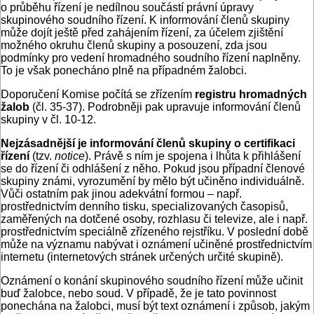
o průběhu řízení je nedílnou součástí právní úpravy
skupinového soudního řízení. K informování členů skupiny
může dojít ještě před zahájením řízení, za účelem zjištění
možného okruhu členů skupiny a posouzení, zda jsou
podmínky pro vedení hromadného soudního řízení naplněny.
To je však ponecháno plně na případném žalobci.
Doporučení Komise počítá se zřízením
registru hromadných
žalob
(čl. 35-37). Podrobněji pak upravuje informování členů
skupiny v čl. 10-12.
Nejzásadnější je informování členů skupiny o certifikaci
řízení
(tzv.
notice
). Právě s ním je spojena i lhůta k přihlášení
se do řízení či odhlášení z něho. Pokud jsou případní členové
skupiny známi, vyrozumění by mělo být učiněno individuálně.
Vůči ostatním pak jinou adekvátní formou – např.
prostřednictvím denního tisku, specializovaných časopisů,
zaměřených na dotčené osoby, rozhlasu či televize, ale i např.
prostřednictvím speciálně zřízeného rejstříku. V poslední době
může na významu nabývat i oznámení učiněné prostřednictvím
internetu (internetových stránek určených určité skupině).
Oznámení o konání skupinového soudního řízení může učinit
buď žalobce, nebo soud. V případě, že je tato povinnost
ponechána na žalobci, musí být text oznámení i způsob, jakým