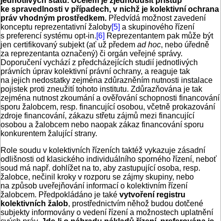
jednotlivých států. Účelem je zjednodušit přístup
ke spravedlnosti v případech, v nichž je kolektivní ochrana
práv vhodným prostředkem.
Předvídá možnost zavedení
konceptu reprezentativní žaloby
[5]
a skupinového řízení
s preferencí systému opt-in.
[6]
Reprezentantem pak může být
jen certifikovaný subjekt (ať už předem
ad hoc
, nebo úředně
za reprezentanta označený) či orgán veřejné správy.
Doporučení vychází z předcházejících studií jednotlivých
právních úprav kolektivní právní ochrany, a reaguje tak
na jejich nedostatky zejména zdůrazněním nutnosti instalace
pojistek proti zneužití tohoto institutu. Zdůrazňována je tak
zejména nutnost zkoumání a ověřování schopnosti financování
sporu žalobcem, resp. financující osobou, včetně prokazování
zdroje financování, zákazu střetu zájmů mezi financující
osobou a žalobcem nebo naopak zákaz financování sporu
konkurentem žalující strany.
Role soudu v kolektivních řízeních taktéž vykazuje zásadní
odlišnosti od klasického individuálního sporného řízení, neboť
soud má např. dohlížet na to, aby zastupující osoba, resp.
žalobce, nečinil kroky v rozporu se zájmy skupiny, nebo
na způsob uveřejňování informací o kolektivním řízení
žalobcem. Předpokládáno je také
vytvoření registru
kolektivních žalob
, prostřednictvím něhož budou dotčené
subjekty informovány o vedení řízení a možnostech uplatnění