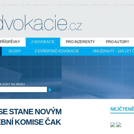
o časopisu české advokacie • oficiální stránky odborného právnick
PŘÍSPĚVKY
Z ADVOKACIE
PRO INZERENTY
PRO AUTORY
GLOSY
Z EVROPSKÉ ADVOKACIE
OHLÉDNUTÍ – 100 LET
HLEDAT NA WEBU
NEJČTENĚ
SE STANE NOVÝM
BNÍ KOMISE ČAK