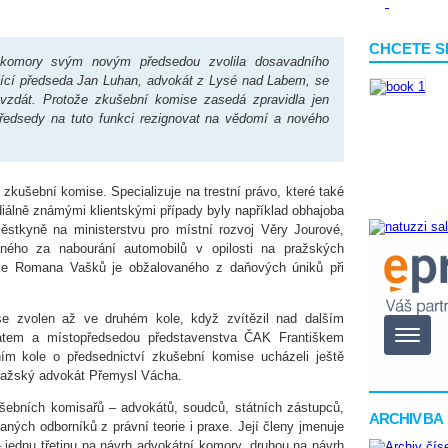
CHCETE S
komory svým novým předsedou zvolila dosavadního
jící předseda Jan Luhan, advokát z Lysé nad Labem, se
vzdát. Protože zkušební komise zasedá zpravidla jen
ředsedy na tuto funkci rezignovat na vědomí a nového
zkušební komise. Specializuje na trestní právo, které také
álně známými klientskými případy byly například obhajoba
ěstkyně na ministerstvu pro místní rozvoj Věry Jourové,
aného za nabourání automobilů v opilosti na pražských
ele Romana Vašků je obžalovaného z daňových úniků při
se zvolen až ve druhém kole, když zvítězil nad dalším
átem a místopředsedou představenstva ČAK Františkem
m kole o předsednictví zkušební komise ucházeli ještě
ražský advokát Přemysl Vácha.
ebních komisařů – advokátů, soudců, státních zástupců,
ARCHIV BA
ných odborníků z právní teorie i praxe. Její členy jmenuje
– jednu třetinu na návrh advokátní komory, druhou na návrh