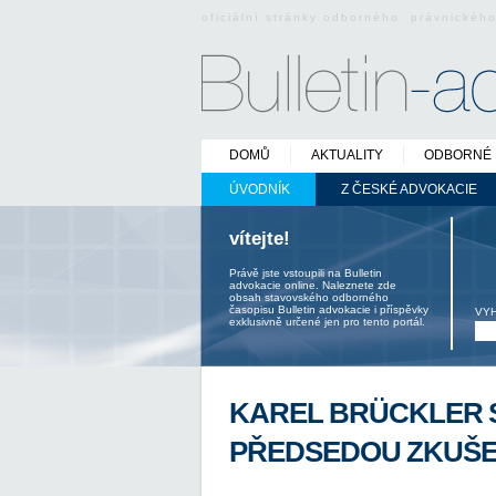
oficiální stránky odborného právnickéh
DOMŮ
AKTUALITY
ODBORNÉ 
ÚVODNÍK
Z ČESKÉ ADVOKACIE
vítejte!
Právě jste vstoupili na Bulletin
advokacie online. Naleznete zde
obsah stavovského odborného
časopisu Bulletin advokacie i příspěvky
VY
exklusivně určené jen pro tento portál.
KAREL BRÜCKLER 
PŘEDSEDOU ZKUŠE