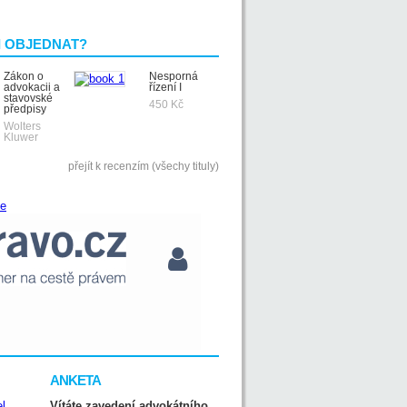
I OBJEDNAT?
Zákon o
Nesporná
advokacii a
řízení I
stavovské
450 Kč
předpisy
Wolters
Kluwer
přejít k recenzím (všechy tituly)
ANKETA
Vítáte zavedení advokátního