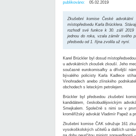
publikováno:
05.02.2019
Zkušební komise České advokátní 
místopředsedu Karla Brücklera. Stáva
rozhodl své funkce k 30. září 2019 
jednou do roka, vzala záměr svého p
předsedu od 1. října zvolila už nyní.
Karel Brückler byl dosud místopředsedou 
u advokátních zkoušek zkouší. Jeho medi
současné eurokomisařky a dřívější nám
bývalého policisty Karla Kadlece stíh
Vinohradech anebo zlínského podnikat
obchodech s leteckým petrolejem.
Brückler byl předsedou zkušební komi
kandidátem, českobudějovickým advok
Smejkalem. Společně s nimi se v první
kroměřížský advokát Vladimír Papež a p
Zkušební komise ČAK sdružuje 161 zkuš
vysokoškolských učitelů a dalších uznáva
na dobu neurčitou ministr spravedlnosti 