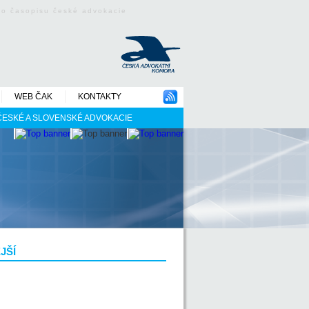
ého časopisu české advokacie
WEB ČAK
KONTAKTY
 ČESKÉ A SLOVENSKÉ ADVOKACIE
JŠÍ