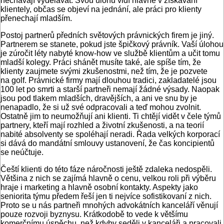
nechávají vydělávat. Svou úlohu vidí hlavně v získávání
klientely, občas se objeví na jednání, ale práci pro klienty
přenechají mladším.
Postoj partnerů předních světových právnických firem je jiný.
Partnerem se stanete, pokud jste špičkový právník. Vaší úlohou
je zúročit léty nabyté know-how ve službě klientům a učit tomu
mladší kolegy. Práci shánět musíte také, ale spíše tím, že
klienty zaujmete svými zkušenostmi, než tím, že je pozvete
na golf. Právnické firmy mají dlouhou tradici, zakladatelé jsou
100 let po smrti a starší partneři nemají žádné výsady. Naopak
jsou pod tlakem mladších, dravějších, a ani ve snu by je
nenapadlo, že si už své odpracovali a teď mohou zvolnit.
Ostatně jim to neumožňují ani klienti. Ti chtějí vidět v čele týmů
partnery, kteří mají rozhled a životní zkušenosti, a na teorií
nabité absolventy se spoléhají neradi. Řada velkých korporací
si dává do mandátní smlouvy ustanovení, že čas koncipientů
se neúčtuje.
Čeští klienti do této fáze náročnosti ještě zdaleka nedospěli.
Většina z nich se zajímá hlavně o cenu, velkou roli při výběru
hraje i marketing a hlavně osobní kontakty. Aspekty jako
seniorita týmu předem řeší jen ti nejvíce sofistikovaní z nich.
Proto se u nás partneři mnohých advokátních kanceláří věnují
pouze rozvoji byznysu. Krátkodobě to vede k většímu
komerčnímu úspěchu, než kdyby seděli v kanceláři a pracovali.