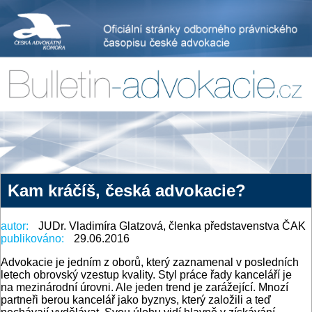
Kam kráčíš, česká advokacie?
autor:
JUDr. Vladimíra Glatzová, členka představenstva ČAK
publikováno:
29.06.2016
Advokacie je jedním z oborů, který zaznamenal v posledních
letech obrovský vzestup kvality. Styl práce řady kanceláří je
na mezinárodní úrovni. Ale jeden trend je zarážející. Mnozí
partneři berou kancelář jako byznys, který založili a teď