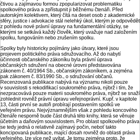
čtivou a zajímavou formou zpopularizovat problematiku
spolkového práva a zpřístupnit ji běžnému čtenáři. Před
autorským kolektivem, který čítá na deset osob z akademické
sféry, justice i advokacie stál nelehký úkol, kterým je odpovědět
z pohledu nové právní úpravy na fundamentální otázky, se
kterými se setkává každý člověk, který uvažuje nad založením
spolku, fungováním nebo zrušením spolku.
Spolky byly historicky pojímány jako útvary, které jsou
projevem politického práva sdružovacího. Až do nabytí
účinnosti občanského zákoníku byla právní úprava
občanských sdružení na obecné úrovni představována
zákonem č. 40/1964 Sb., občanským zákoníkem, a zejména
pak zákonem č. 83/1990 Sb., o sdružování občanů.
Recenzovaná publikace nabývá na významu nikoli pouze
v souvislosti s rekodifikací soukromého práva, nýbrž i tím, že
nezpracovává pouze materii soukromého práva, nýbrž se snaží
zohlednit rovněž právní úpravu veřejnoprávní. Kupř. v kapitole
13, části první se autoři probírají postavením spolků ve
veřejném právu. Nejvýznamnějším však z pohledu koncového
čtenáře nesporně bude část druhá této knihy, která se věnuje
účetním a daňovým souvislostem. Pro oblast spolkového práva
se tedy jedná o relativně zajímavý počin, neboť takto
koncipovaná publikace, mající dosah rovněž do oblasti práva
veřejného, lze více než uvítat. Je tomu zejména proto, že