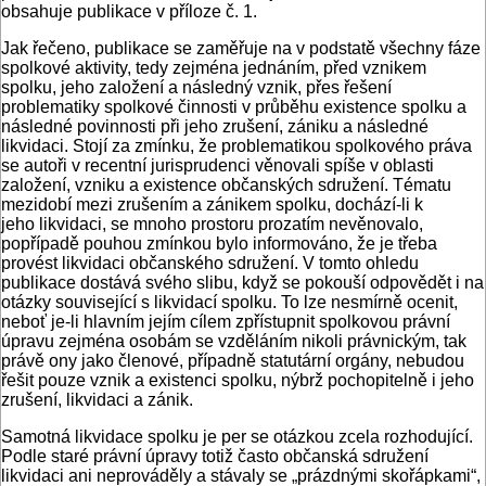
obsahuje publikace v příloze č. 1.
Jak řečeno, publikace se zaměřuje na v podstatě všechny fáze
spolkové aktivity, tedy zejména jednáním, před vznikem
spolku, jeho založení a následný vznik, přes řešení
problematiky spolkové činnosti v průběhu existence spolku a
následné povinnosti při jeho zrušení, zániku a následné
likvidaci. Stojí za zmínku, že problematikou spolkového práva
se autoři v recentní jurisprudenci věnovali spíše v oblasti
založení, vzniku a existence občanských sdružení. Tématu
mezidobí mezi zrušením a zánikem spolku, dochází-li k
jeho likvidaci, se mnoho prostoru prozatím nevěnovalo,
popřípadě pouhou zmínkou bylo informováno, že je třeba
provést likvidaci občanského sdružení. V tomto ohledu
publikace dostává svého slibu, když se pokouší odpovědět i na
otázky související s likvidací spolku. To lze nesmírně ocenit,
neboť je-li hlavním jejím cílem zpřístupnit spolkovou právní
úpravu zejména osobám se vzděláním nikoli právnickým, tak
právě ony jako členové, případně statutární orgány, nebudou
řešit pouze vznik a existenci spolku, nýbrž pochopitelně i jeho
zrušení, likvidaci a zánik.
Samotná likvidace spolku je per se otázkou zcela rozhodující.
Podle staré právní úpravy totiž často občanská sdružení
likvidaci ani neprováděly a stávaly se „prázdnými skořápkami“,