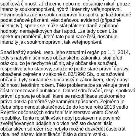
spolková činnost, ať chceme nebo ne, dosahuje nikoli pouze
intenzity soukromoprávní, nýbrž i intenzity veřejnoprávní.
Povinností každého soukromoprávního spolku je každoročně
podat daňové přiznání, vést daňovou evidenci (případně
účetnictví), spolek se může stát plátcem daně z přidané
hodnoty, nemajetkových daní apod. Lze tedy ocenit, že
spektrum problémů, které tato publikace řeší, dosahuje
intenzity jak soukromoprávní, tak veřejnoprávní.
Snad každý spolek, resp. jeho statutární orgán po 1. 1. 2014,
tedy s nabytím účinnosti občanského zákoníku, stojí před
otázkou, co je nezbytné učinit, aby občanské sdružení,
respektive jeho stanovy, založené podle staré právní úpravy,
obsažené zejména v zákoně č. 83/1990 Sb., o sdružování
občanů, byly souladné s občanským zákoníkem, který nabyl
účinnosti letošním rokem. Této problematice se věnuje první
část recenzované publikace. Oblast sdružování, resp. spolková
právní úprava je oblastí, které se rekodifikace soukromého
práva dotkla poměrně významným způsobem. Zejména je
třeba připomenout skutečnost, že do konce roku 2013 vedlo
Rejstřík občanských sdružení Ministerstvo vnitra České
republiky. Tento rejstřík však nebyl postaven na povinně
zveřejňovaných údajích a o více než sto dvaceti tisíc
občanských sdružení se nebylo možné dozvědět častokrát
více, než název, identifikační číslo a datum vzniku.