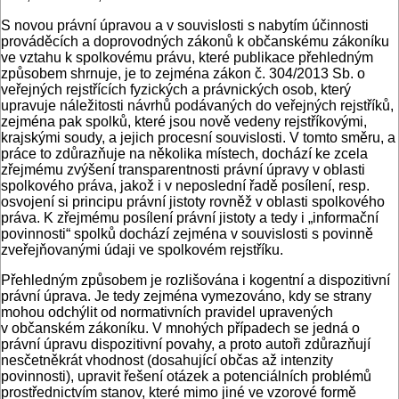
S novou právní úpravou a v souvislosti s nabytím účinnosti
prováděcích a doprovodných zákonů k občanskému zákoníku
ve vztahu k spolkovému právu, které publikace přehledným
způsobem shrnuje, je to zejména zákon č. 304/2013 Sb. o
veřejných rejstřících fyzických a právnických osob, který
upravuje náležitosti návrhů podávaných do veřejných rejstříků,
zejména pak spolků, které jsou nově vedeny rejstříkovými,
krajskými soudy, a jejich procesní souvislosti. V tomto směru, a
práce to zdůrazňuje na několika místech, dochází ke zcela
zřejmému zvýšení transparentnosti právní úpravy v oblasti
spolkového práva, jakož i v neposlední řadě posílení, resp.
osvojení si principu právní jistoty rovněž v oblasti spolkového
práva. K zřejmému posílení právní jistoty a tedy i „informační
povinnosti“ spolků dochází zejména v souvislosti s povinně
zveřejňovanými údaji ve spolkovém rejstříku.
Přehledným způsobem je rozlišována i kogentní a dispozitivní
právní úprava. Je tedy zejména vymezováno, kdy se strany
mohou odchýlit od normativních pravidel upravených
v občanském zákoníku. V mnohých případech se jedná o
právní úpravu dispozitivní povahy, a proto autoři zdůrazňují
nesčetněkrát vhodnost (dosahující občas až intenzity
povinnosti), upravit řešení otázek a potenciálních problémů
prostřednictvím stanov, které mimo jiné ve vzorové formě