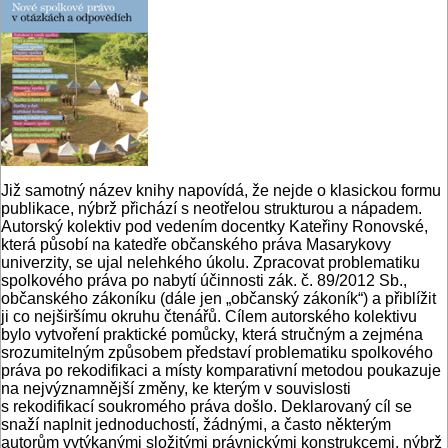
Již samotný název knihy napovídá, že nejde o klasickou formu
publikace, nýbrž přichází s neotřelou strukturou a nápadem.
Autorský kolektiv pod vedením docentky Kateřiny Ronovské,
která působí na katedře občanského práva Masarykovy
univerzity, se ujal nelehkého úkolu. Zpracovat problematiku
spolkového práva po nabytí účinnosti zák. č. 89/2012 Sb.,
občanského zákoníku (dále jen „občanský zákoník“) a přiblížit
ji co nejširšímu okruhu čtenářů. Cílem autorského kolektivu
bylo vytvoření praktické pomůcky, která stručným a zejména
srozumitelným způsobem představí problematiku spolkového
práva po rekodifikaci a místy komparativní metodou poukazuje
na nejvýznamnější změny, ke kterým v souvislosti
s rekodifikací soukromého práva došlo. Deklarovaný cíl se
snaží naplnit jednoduchostí, žádnými, a často některým
autorům vytýkanými složitými právnickými konstrukcemi, nýbrž