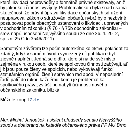
které likvidaci neprováděly a formálně právně existovaly, aniž
by jakoukoli činnost vyvíjely. Problematickou byla snad i sama
skutečnost, že právní úpravu likvidace občanských sdružení
neupravoval zákon o sdružování občanů, nýbrž bylo nezbytné
postupovat podle obecných ustanovení o likvidaci, upravených
v obchodním zákoníku (§ 70 - § 75b obchodního zákoníku –
srov. např. usnesení Nejvyššího soudu ze dne 26. 4. 2012,
sp. zn. 25 Cdo 3546/2011).
Samotným závěrem lze počin autorského kolektivu pokládat za
zdařilý, když v samém úvodu vymezený cíl publikace byl
zjevně naplněn. Jedná se o dílo, které si najde své místo
zejména v rukou osob, které se spolkovou činností zabývají, ať
již jsou pouze členy ve spolcích, nebo vykovávají funkcí
statutárních orgánů, členů správních rad apod. V neposlední
řadě patří do rukou každému, komu je problematika
spolkového práva, zvlášť po nabytí účinnosti nového
občanského zákoníku, blízká.
Můžete koupit
Z d e .
Mgr. Michal Janoušek, asistent předsedy senátu Nejvyššího
soudu a doktorand na katedře občanského práva PF MU Brno