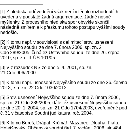
[1]
Z hlediska odůvodnění však není v těchto rozhodnutích
uvedena v podstatě žádná argumentace, žádné nosné
myšlenky. Z procesního hlediska spor obvykle skončil
následně smírem a k přezkumu tohoto postupu vyššími soudy
nedošlo.
[2]
K tomu např. v souvislosti s delimitací srov. usnesení
Nejvyššího soudu ze dne 7. února 2006, sp. zn. 2
Cdo 289/2005, či nález Ústavního soudu ze dne 26. srpna
2010, sp. zn. III. ÚS 101/05.
[3]
Viz rozsudek NS ze dne 5. 4. 2001, sp. zn.
21 Cdo 906/2000.
[4]
K tomu např. usnesení Nejvyššího soudu ze dne 26. června
2013, sp. zn. 22 Cdo 1030/2013.
[5]
Srov. usnesení Nejvyššího soudu ze dne 7. února 2006,
sp. zn. 21 Cdo 289/2005, dále též usnesení Nejvyššího soudu
ze dne 20. 1. 2004, sp. zn. 21 Cdo 1704/2003, uveřejněné pod
č. 31 v časopise Soudní judikatura, roč. 2004.
[6]
K tomu Bureš, Drápal, Krčmář, Mazanec, Dlouhá, Fiala,
Holejšovský: Občanský soudní řád, 7. vydání, 2006, str. 484.