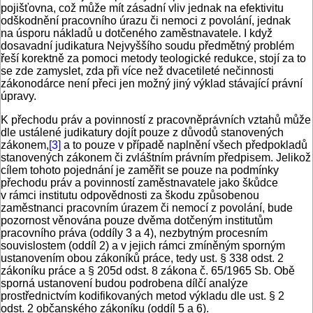
pojišťovna, což může mít zásadní vliv jednak na efektivitu
odškodnění pracovního úrazu či nemoci z povolání, jednak
na úsporu nákladů u dotčeného zaměstnavatele. I když
dosavadní judikatura Nejvyššího soudu předmětný problém
řeší korektně za pomoci metody teologické redukce, stojí za to
se zde zamyslet, zda při více než dvacetileté nečinnosti
zákonodárce není přeci jen možný jiný výklad stávající právní
úpravy.
K přechodu práv a povinností z pracovněprávních vztahů může
dle ustálené judikatury dojít pouze z důvodů stanovených
zákonem,
[3]
a to pouze v případě naplnění všech předpokladů
stanovených zákonem či zvláštním právním předpisem. Jelikož
cílem tohoto pojednání je zaměřit se pouze na podmínky
přechodu práv a povinností zaměstnavatele jako škůdce
v rámci institutu odpovědnosti za škodu způsobenou
zaměstnanci pracovním úrazem či nemocí z povolání, bude
pozornost věnována pouze dvěma dotčeným institutům
pracovního práva (oddíly 3 a 4), nezbytným procesním
souvislostem (oddíl 2) a v jejich rámci zmíněným sporným
ustanovením obou zákoníků práce, tedy ust. § 338 odst. 2
zákoníku práce a § 205d odst. 8 zákona č. 65/1965 Sb. Obě
sporná ustanovení budou podrobena dílčí analýze
prostřednictvím kodifikovaných metod výkladu dle ust. § 2
odst. 2 občanského zákoníku (oddíl 5 a 6).