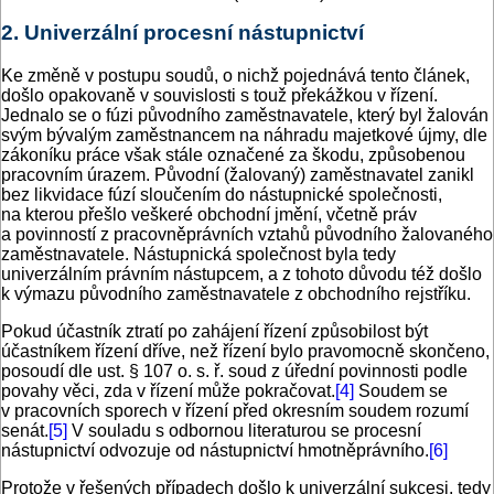
2. Univerzální procesní nástupnictví
Ke změně v postupu soudů, o nichž pojednává tento článek,
došlo opakovaně v souvislosti s touž překážkou v řízení.
Jednalo se o fúzi původního zaměstnavatele, který byl žalován
svým bývalým zaměstnancem na náhradu majetkové újmy, dle
zákoníku práce však stále označené za škodu, způsobenou
pracovním úrazem. Původní (žalovaný) zaměstnavatel zanikl
bez likvidace fúzí sloučením do nástupnické společnosti,
na kterou přešlo veškeré obchodní jmění, včetně práv
a povinností z pracovněprávních vztahů původního žalovaného
zaměstnavatele. Nástupnická společnost byla tedy
univerzálním právním nástupcem, a z tohoto důvodu též došlo
k výmazu původního zaměstnavatele z obchodního rejstříku.
Pokud účastník ztratí po zahájení řízení způsobilost být
účastníkem řízení dříve, než řízení bylo pravomocně skončeno,
posoudí dle ust. § 107 o. s. ř. soud z úřední povinnosti podle
povahy věci, zda v řízení může pokračovat.
[4]
Soudem se
v pracovních sporech v řízení před okresním soudem rozumí
senát.
[5]
V souladu s odbornou literaturou se procesní
nástupnictví odvozuje od nástupnictví hmotněprávního.
[6]
Protože v řešených případech došlo k univerzální sukcesi, tedy