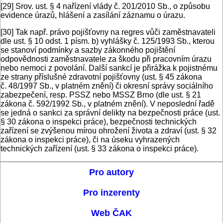
[29]
Srov. ust. § 4 nařízení vlády č. 201/2010 Sb., o způsobu
evidence úrazů, hlášení a zasílání záznamu o úrazu.
[30]
Tak např. právo pojišťovny na regres vůči zaměstnavateli
dle ust. § 10 odst. 1 písm. b) vyhlášky č. 125/1993 Sb., kterou
se stanoví podmínky a sazby zákonného pojištění
odpovědnosti zaměstnavatele za škodu při pracovním úrazu
nebo nemoci z povolání. Další sankcí je přirážka k pojistnému
ze strany příslušné zdravotní pojišťovny (ust. § 45 zákona
č. 48/1997 Sb., v platném znění) či okresní správy sociálního
zabezpečení, resp. PSSZ nebo MSSZ Brno (dle ust. § 21
zákona č. 592/1992 Sb., v platném znění). V neposlední řadě
se jedná o sankci za správní delikty na bezpečnosti práce (ust.
§ 30 zákona o inspekci práce), bezpečnosti technických
zařízení se zvýšenou mírou ohrožení života a zdraví (ust. § 32
zákona o inspekci práce), či na úseku vyhrazených
technických zařízení (ust. § 33 zákona o inspekci práce).
Pro autory
Pro inzerenty
Web ČAK