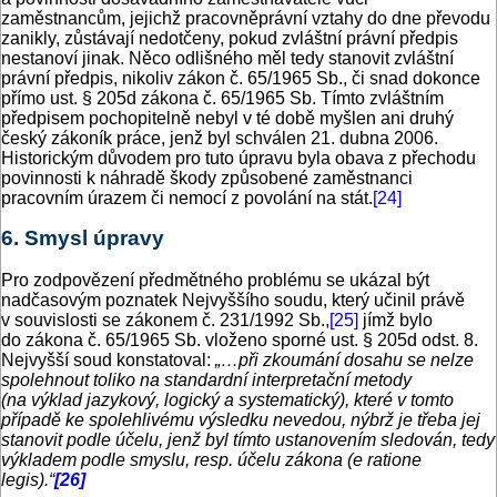
zaměstnancům, jejichž pracovněprávní vztahy do dne převodu
zanikly, zůstávají nedotčeny, pokud zvláštní právní předpis
nestanoví jinak. Něco odlišného měl tedy stanovit zvláštní
právní předpis, nikoliv zákon č. 65/1965 Sb., či snad dokonce
přímo ust. § 205d zákona č. 65/1965 Sb. Tímto zvláštním
předpisem pochopitelně nebyl v té době myšlen ani druhý
český zákoník práce, jenž byl schválen 21. dubna 2006.
Historickým důvodem pro tuto úpravu byla obava z přechodu
povinnosti k náhradě škody způsobené zaměstnanci
pracovním úrazem či nemocí z povolání na stát.
[24]
6. Smysl úpravy
Pro zodpovězení předmětného problému se ukázal být
nadčasovým poznatek Nejvyššího soudu, který učinil právě
v souvislosti se zákonem č. 231/1992 Sb.,
[25]
jímž bylo
do zákona č. 65/1965 Sb. vloženo sporné ust. § 205d odst. 8.
Nej­vyšší soud konstatoval:
„…při zkoumání dosahu se nelze
spolehnout toliko na standardní interpretační metody
(na výklad jazykový, logický a systematický), které v tomto
případě ke spolehlivému výsledku nevedou, nýbrž je třeba jej
stanovit podle účelu, jenž byl tímto ustanovením sledován, tedy
výkladem podle smyslu, resp. účelu zákona (e ratione
legis).“
[26]