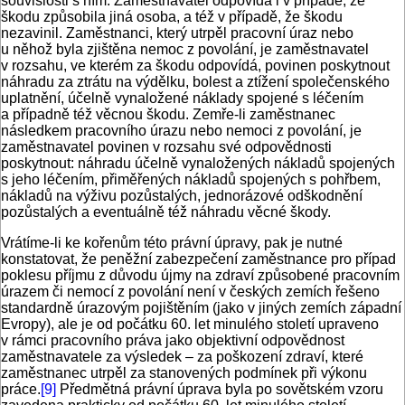
souvislosti s ním. Zaměstnavatel odpovídá i v případě, že
škodu způsobila jiná osoba, a též v případě, že škodu
nezavinil. Zaměstnanci, který utrpěl pracovní úraz nebo
u něhož byla zjištěna nemoc z povolání, je zaměstnavatel
v rozsahu, ve kterém za škodu odpovídá, povinen poskytnout
náhradu za ztrátu na výdělku, bolest a ztížení společenského
uplatnění, účelně vynaložené náklady spojené s léčením
a případně též věcnou škodu. Zemře-li zaměstnanec
následkem pracovního úrazu nebo nemoci z povolání, je
zaměstnavatel povinen v rozsahu své odpovědnosti
poskytnout: náhradu účelně vynaložených nákladů spojených
s jeho léčením, přiměřených nákladů spojených s pohřbem,
nákladů na výživu pozůstalých, jednorázové odškodnění
pozůstalých a eventuálně též náhradu věcné škody.
Vrátíme-li ke kořenům této právní úpravy, pak je nutné
konstatovat, že peněžní zabezpečení zaměstnance pro případ
poklesu příjmu z důvodu újmy na zdraví způsobené pracovním
úrazem či nemocí z povolání není v českých zemích řešeno
standardně úrazovým pojištěním (jako v jiných zemích západní
Evropy), ale je od počátku 60. let minulého století upraveno
v rámci pracovního práva jako objektivní odpovědnost
zaměstnavatele za výsledek – za poškození zdraví, které
zaměstnanec utrpěl za stanovených podmínek při výkonu
práce.
[9]
Předmětná právní úprava byla po sovětském vzoru