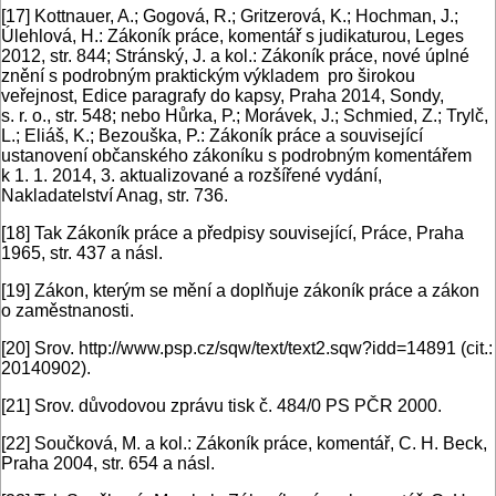
[17]
Kottnauer, A.; Gogová, R.; Gritzerová, K.; Hochman, J.;
Úlehlová, H.: Zákoník práce, komentář s judikaturou, Leges
2012, str. 844; Stránský, J. a kol.: Zákoník práce, nové úplné
znění s podrobným praktickým výkladem pro širokou
veřejnost, Edice paragrafy do kapsy, Praha 2014, Sondy,
s. r. o., str. 548; nebo Hůrka, P.; Morávek, J.; Schmied, Z.; Trylč,
L.; Eliáš, K.; Bezouška, P.: Zákoník práce a související
ustanovení občanského zákoníku s podrobným komentářem
k 1. 1. 2014, 3. aktualizované a rozšířené vydání,
Nakladatelství Anag, str. 736.
[18]
Tak Zákoník práce a předpisy související, Práce, Praha
1965, str. 437 a násl.
[19]
Zákon, kterým se mění a doplňuje zákoník práce a zákon
o zaměstnanosti.
[20]
Srov. http://www.psp.cz/sqw/text/text2.sqw?idd=14891 (cit.:
20140902).
[21]
Srov. důvodovou zprávu tisk č. 484/0 PS PČR 2000.
[22]
Součková, M. a kol.: Zákoník práce, komentář, C. H. Beck,
Praha 2004, str. 654 a násl.