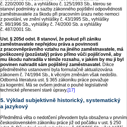
č. 220/2000 Sb., a vyhláškou č. 125/1993 Sb., kterou se
stanoví podmínky a sazby zákonného pojištění odpovědnosti
zaměstnavatele za škodu při pracovním úrazu nebo nemoci
z povolání, ve znění vyhlášky č. 43/1995 Sb., vyhlášky
č. 98/1996 Sb., vyhlášky č. 74/2000 Sb. a vyhlášky
č. 487/2001 Sb.
Ust. § 205d odst. 8 stanoví, že pokud při zániku
zaměstnavatele nepřejdou práva a povinnosti
z pracovněprávního vztahu na jiného zaměstnavatele, má
poškozený (pozůstalý) právo přímo vůči pojišťovně, aby
mu škodu nahradila v témže rozsahu, v jakém by mu ji byl
povinen nahradit sám pojištěný zaměstnavatel.
Dikce
předmětného ustanovení byla formulačně aktualizována
zákonem č. 74/1994 Sb., k věcným změnám však nedošlo.
Odborná literatura ust. § 365 zákoníku práce považuje
za kogentní. Má se ovšem jednat o pouhé legislativně
technické přenesení staré úpravy.
[17]
5. Výklad subjektivně historický, systematický
a jazykový
Předmětná věta o nedotčení převodem byla obsažena v prvním
československém zákoníku práce již od počátku v ust. § 250