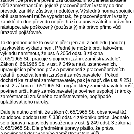
stanoví, že práva a povinnosti dosavadního zaměstnavatele
vůči zaměstnancům, jejichž pracovněprávní vztahy do dne
převodu zanikly, zůstávají nedotčeny. Výsledná norma spojující
obě ustanovení může vypadat tak, že pracovněprávní vztahy
zaniklé do dne převodu nepřechází na univerzálního právního
nástupce, ale poškozený (pozůstalý) má právo přímo vůči
úrazové pojišťovně.
Takto jednoduché to ovšem přeci jen ani z pohledu (pouze)
jazykového výkladu není. Předně je možné proti takovému
výkladu namítnout, že ust. § 205d odst. 8 zákona
č. 65/1965 Sb. pracuje s pojmem „zánik zaměstnavatele“.
Zákon č. 65/1965 Sb. v ust. § 249 a násl. ustanoveních,
upravujících přechod práv a povinností z pracovněprávních
vztahů, používá termín „zrušení zaměstnavatele“. Pokud
dochází ke zrušení zaměstnavatele, pak je např. dle ust. § 251
odst. 2 zákona č. 65/1965 Sb. orgán, který zaměstnavatele ruší,
povinen určit, který zaměstnavatel je povinen uspokojit nároky
zaměstnanců zrušeného zaměstnavatele, popřípadě
uplatňovat jeho nároky.
Dále je nutno zmínit, že zákon č. 65/1965 Sb. obsahoval též
soudobou obdobu ust. § 338 odst. 4 zákoníku práce. Jednalo
se o úpravu naposledy obsaženou v ust. § 249 odst. 3 zákona
č. 65/1965 Sb. Dle předmětné úpravy platilo, že práva
a povinnosti dosavadního zaměstnavatele vůči