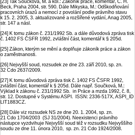
[23]
Tak Součková, M. a kol.: Zákoník práce, komentář, C. H.
Beck, Praha 2004, str. 590. Dále Mikyska, M.: Odškodňování
pracovních úrazů a nemocí z povolání podle právního stavu
k 15. 2. 2005, 3. aktualizované a rozšířené vydání, Anag 2005,
str. 147 a násl.
[24]
K tomu zákon č. 231/1992 Sb. a dále důvodová zpráva tisk
č. 1402 FS ČSFR 1992, zvláštní část, komentář k § 205d.
[25]
Zákon, kterým se mění a doplňuje zákoník práce a zákon
o zaměstnanosti.
[26]
Nejvyšší soud, rozsudek ze dne 23. září 2010, sp. zn.
32 Cdo 2637/2009.
[27]
K tomu důvodová zpráva tisk č. 1402 FS ČSFR 1992,
zvláštní část, komentář k § 205d. Dále např. Součková, M.:
Výklad k zákonu č. 231/1992 Sb. in Práce a mzda 1992, č. 8,
str. 12. Dostupné v Systému ASPI. ISSN: 2336-517X, ASPI_ID
LIT1883CZ.
[28]
Dále viz rozsudek NS ze dne 20. 1. 2004, sp. zn.
21 Cdo 1704/2003 (SJ 31/2004). Neexistenci právního
nástupce vyzdvihuje Nejvyšší soud též v rozsudku Nejvyššího
soudu ze dne 11. února 2010, sp. zn. 21 Cdo 1924/2008.