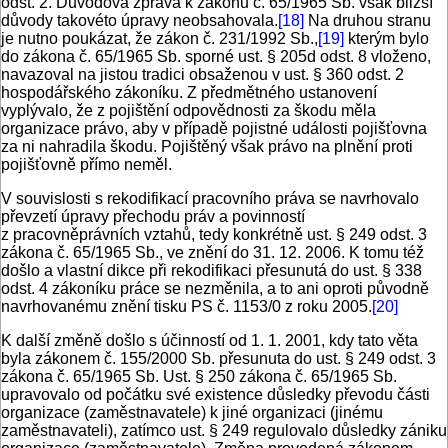
odst. 2. Důvodová zpráva k zákonu č. 65/1965 Sb. však bližší
důvody takovéto úpravy neobsahovala.
[18]
Na druhou stranu
je nutno poukázat, že zákon č. 231/1992 Sb.,
[19]
kterým bylo
do zákona č. 65/1965 Sb. sporné ust. § 205d odst. 8 vloženo,
navazoval na jistou tradici obsaženou v ust. § 360 odst. 2
hospodářského zákoníku. Z předmětného ustanovení
vyplývalo, že z pojištění odpovědnosti za škodu měla
organizace právo, aby v případě pojistné události pojišťovna
za ni nahradila škodu. Pojištěný však právo na plnění proti
pojišťovně přímo neměl.
V souvislosti s rekodifikací pracovního práva se navrhovalo
převzetí úpravy přechodu práv a povinností
z pracovněprávních vztahů, tedy konkrétně ust. § 249 odst. 3
zákona č. 65/1965 Sb., ve znění do 31. 12. 2006. K tomu též
došlo a vlastní dikce při rekodifikaci přesunutá do ust. § 338
odst. 4 zákoníku práce se nezměnila, a to ani oproti původně
navrhovanému znění tisku PS č. 1153/0 z roku 2005.
[20]
K další změně došlo s účinností od 1. 1. 2001, kdy tato věta
byla zákonem č. 155/2000 Sb. přesunuta do ust. § 249 odst. 3
zákona č. 65/1965 Sb. Ust. § 250 zákona č. 65/1965 Sb.
upravovalo od počátku své existence důsledky převodu části
organizace (zaměstnavatele) k jiné organizaci (jinému
zaměstnavateli), zatímco ust. § 249 regulovalo důsledky zániku