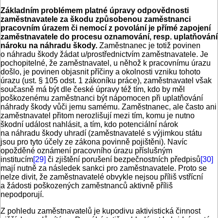
Základním problémem platné úpravy odpovědnosti
zaměstnavatele za škodu způsobenou zaměstnanci
pracovním úrazem či nemocí z povolání je přímé zapojení
zaměstnavatele do procesu oznamování, resp. uplatňování
nároku na náhradu škody.
Zaměstnanec je totiž povinen
o náhradu škody žádat u/prostřednictvím zaměstnavatele. Je
pochopitelné, že zaměstnavatel, u něhož k pracovnímu úrazu
došlo, je povinen objasnit příčiny a okolnosti vzniku tohoto
úrazu (ust. § 105 odst. 1 zákoníku práce), zaměstnavatel však
současně má být dle české úpravy též tím, kdo by měl
poškozenému zaměstnanci být nápomocen při uplatňování
náhrady škody vůči jemu samému. Zaměstnanec, ale často ani
zaměstnavatel přitom nerozlišují mezi tím, komu je nutno
škodní událost nahlásit, a tím, kdo potenciální nárok
na náhradu škody uhradí (zaměstnavatelé s výjimkou státu
jsou pro tyto účely ze zákona povinně pojištěni). Navíc
opožděné oznámení pracovního úrazu příslušným
institucím
[29]
či zjištění porušení bezpečnostních předpisů
[30]
mají nutně za následek sankci pro zaměstnavatele. Proto se
nelze divit, že zaměstnavatelé obvykle nejsou příliš vstřícní
a žádosti poškozených zaměstnanců aktivně příliš
nepodporují.
Z pohledu zaměstnavatelů je kupodivu aktivistická činnost