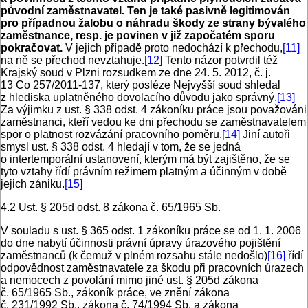
původní zaměstnavatel. Ten je také pasivně legitimován
pro případnou žalobu o náhradu škody ze strany bývalého
zaměstnance, resp. je povinen v již započatém sporu
pokračovat.
V jejich případě proto nedochází k přechodu,
[11]
na ně se přechod nevztahuje.
[12]
Tento názor potvrdil též
Krajský soud v Plzni rozsudkem ze dne 24. 5. 2012, č. j.
13 Co 257/2011-137, který posléze Nejvyšší soud shledal
z hlediska uplatněného dovolacího důvodu jako správný.
[13]
Za výjimku z ust. § 338 odst. 4 zákoníku práce jsou považováni
zaměstnanci, kteří vedou ke dni přechodu se zaměstnavatelem
spor o platnost rozvázání pracovního poměru.
[14]
Jiní autoři
smysl ust. § 338 odst. 4 hledají v tom, že se jedná
o intertemporální ustanovení, kterým má být zajištěno, že se
tyto vztahy řídí právním režimem platným a účinným v době
jejich zániku.
[15]
4.2 Ust. § 205d odst. 8 zákona č. 65/1965 Sb.
V souladu s ust. § 365 odst. 1 zákoníku práce se od 1. 1. 2006
do dne nabytí účinnosti právní úpravy úrazového pojištění
zaměstnanců (k čemuž v plném rozsahu stále nedošlo)
[16]
řídí
odpovědnost zaměstnavatele za škodu při pracovních úrazech
a nemocech z povolání mimo jiné ust. § 205d zákona
č. 65/1965 Sb., zákoník práce, ve znění zákona
č. 231/1992 Sb., zákona č. 74/1994 Sb. a zákona