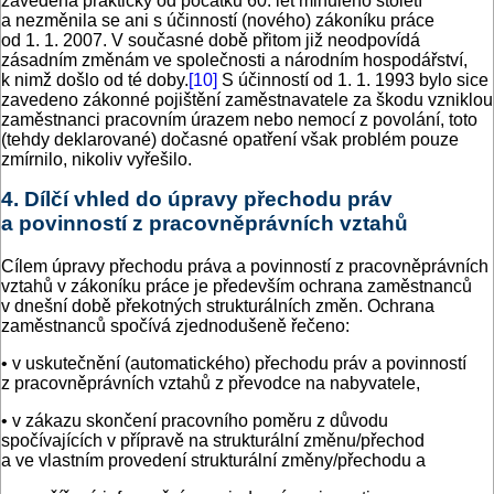
zavedena prakticky od počátku 60. let minulého století
a nezměnila se ani s účinností (nového) zákoníku práce
od 1. 1. 2007. V současné době přitom již neodpovídá
zásadním změnám ve společnosti a národním hospodářství,
k nimž došlo od té doby.
[10]
S účinností od 1. 1. 1993 bylo sice
zavedeno zákonné pojištění zaměstnavatele za škodu vzniklou
zaměstnanci pracovním úrazem nebo nemocí z povolání, toto
(tehdy deklarované) dočasné opatření však problém pouze
zmírnilo, nikoliv vyřešilo.
4. Dílčí vhled do úpravy přechodu práv
a povinností z pracovněprávních vztahů
Cílem úpravy přechodu práva a povinností z pracovněprávních
vztahů v zákoníku práce je především ochrana zaměstnanců
v dnešní době překotných strukturálních změn. Ochrana
zaměstnanců spočívá zjednodušeně řečeno:
• v uskutečnění (automatického) přechodu práv a povinností
z pracovněprávních vztahů z převodce na nabyvatele,
• v zákazu skončení pracovního poměru z důvodu
spočívajících v přípravě na strukturální změnu/přechod
a ve vlastním provedení strukturální změny/přechodu a