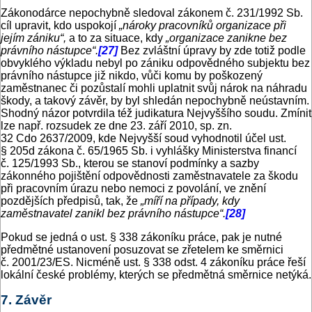
Zákonodárce nepochybně sledoval zákonem č. 231/1992 Sb.
cíl upravit, kdo uspokojí
„nároky pracovníků organizace při
jejím zániku“,
a to za situace, kdy
„organizace zanikne bez
právního nástupce“.
[27]
Bez zvláštní úpravy by zde totiž podle
obvyklého výkladu nebyl po zániku odpovědného subjektu bez
právního nástupce již nikdo, vůči komu by poškozený
zaměstnanec či pozůstalí mohli uplatnit svůj nárok na náhradu
škody, a takový závěr, by byl shledán nepochybně neústavním.
Shodný názor potvrdila též judikatura Nejvyššího soudu. Zmínit
lze např. rozsudek ze dne 23. září 2010, sp. zn.
32 Cdo 2637/2009, kde Nejvyšší soud vyhodnotil účel ust.
§ 205d zákona č. 65/1965 Sb. i vyhlášky Ministerstva financí
č. 125/1993 Sb., kterou se stanoví podmínky a sazby
zákonného pojištění odpovědnosti zaměstnavatele za škodu
při pracovním úrazu nebo nemoci z povolání, ve znění
pozdějších předpisů, tak, že
„míří na případy, kdy
zaměstnavatel zanikl bez právního nástupce“.
[28]
Pokud se jedná o ust. § 338 zákoníku práce, pak je nutné
předmětné ustanovení posuzovat se zřetelem ke směrnici
č. 2001/23/ES. Nicméně ust. § 338 odst. 4 zákoníku práce řeší
lokální české problémy, kterých se předmětná směrnice netýká.
7. Závěr