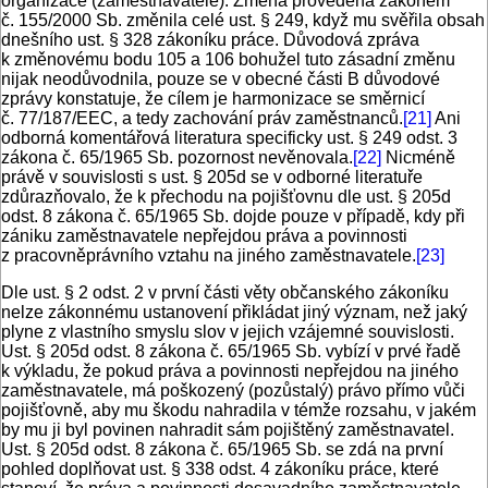
organizace (zaměstnavatele). Změna provedená zákonem
č. 155/2000 Sb. změnila celé ust. § 249, když mu svěřila obsah
dnešního ust. § 328 zákoníku práce. Důvodová zpráva
k změnovému bodu 105 a 106 bohužel tuto zásadní změnu
nijak neodůvodnila, pouze se v obecné části B důvodové
zprávy konstatuje, že cílem je harmonizace se směrnicí
č. 77/187/EEC, a tedy zachování práv zaměstnanců.
[21]
Ani
odborná komentářová literatura specificky ust. § 249 odst. 3
zákona č. 65/1965 Sb. pozornost nevěnovala.
[22]
Nicméně
právě v souvislosti s ust. § 205d se v odborné literatuře
zdůrazňovalo, že k přechodu na pojišťovnu dle ust. § 205d
odst. 8 zákona č. 65/1965 Sb. dojde pouze v případě, kdy při
zániku zaměstnavatele nepřejdou práva a povinnosti
z pracovněprávního vztahu na jiného zaměstnavatele.
[23]
Dle ust. § 2 odst. 2 v první části věty občanského zákoníku
nelze zákonnému ustanovení přikládat jiný význam, než jaký
plyne z vlastního smyslu slov v jejich vzájemné souvislosti.
Ust. § 205d odst. 8 zákona č. 65/1965 Sb. vybízí v prvé řadě
k výkladu, že pokud práva a povinnosti nepřejdou na jiného
zaměstnavatele, má poškozený (pozůstalý) právo přímo vůči
pojišťovně, aby mu škodu nahradila v témže rozsahu, v jakém
by mu ji byl povinen nahradit sám pojištěný zaměstnavatel.
Ust. § 205d odst. 8 zákona č. 65/1965 Sb. se zdá na první
pohled doplňovat ust. § 338 odst. 4 zákoníku práce, které