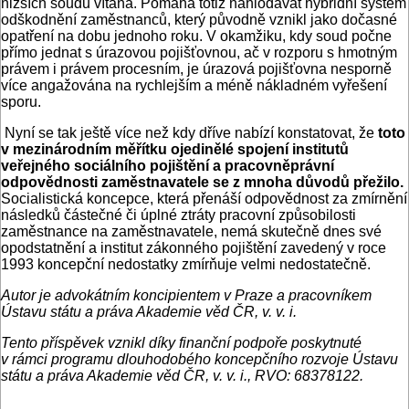
nižších soudů vítána. Pomáhá totiž nahlodávat hybridní systém
odškodnění zaměstnanců, který původně vznikl jako dočasné
opatření na dobu jednoho roku. V okamžiku, kdy soud počne
přímo jednat s úrazovou pojišťovnou, ač v rozporu s hmotným
právem i právem procesním, je úrazová pojišťovna nesporně
více angažována na rychlejším a méně nákladném vyřešení
sporu.
Nyní se tak ještě více než kdy dříve nabízí konstatovat, že
toto
v mezinárodním měřítku ojedinělé spojení institutů
veřejného sociálního pojištění a pracovněprávní
odpovědnosti zaměstnavatele se z mnoha důvodů přežilo.
Socialistická koncepce, která přenáší odpovědnost za zmírnění
následků částečné či úplné ztráty pracovní způsobilosti
zaměstnance na zaměstnavatele, nemá skutečně dnes své
opodstatnění a institut zákonného pojištění zavedený v roce
1993 koncepční nedostatky zmírňuje velmi nedostatečně.
Autor je advokátním koncipientem v Praze a pracovníkem
Ústavu státu a práva Akademie věd ČR, v. v. i.
Tento příspěvek vznikl díky finanční podpoře poskytnuté
v rámci programu dlouhodobého koncepčního rozvoje Ústavu
státu a práva Akademie věd ČR, v. v. i., RVO: 68378122.