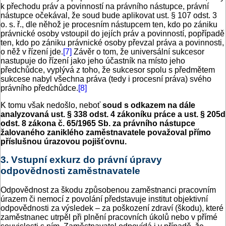
k přechodu práv a povinností na právního nástupce, právní
nástupce očekával, že soud bude aplikovat ust. § 107 odst. 3
o. s. ř., dle něhož je procesním nástupcem ten, kdo po zániku
právnické osoby vstoupil do jejích práv a povinností, popřípadě
ten, kdo po zániku právnické osoby převzal práva a povinnosti,
o něž v řízení jde.
[7]
Závěr o tom, že universální sukcesor
nastupuje do řízení jako jeho účastník na místo jeho
předchůdce, vyplývá z toho, že sukcesor spolu s předmětem
sukcese nabyl všechna práva (tedy i procesní práva) svého
právního předchůdce.
[8]
K tomu však nedošlo, neboť
soud s odkazem na dále
analyzovaná ust. § 338 odst. 4 zákoníku práce a ust. § 205d
odst. 8 zákona č. 65/1965 Sb. za právního nástupce
žalovaného zaniklého zaměstnavatele považoval přímo
příslušnou úrazovou pojišťovnu.
3. Vstupní exkurz do právní úpravy
odpovědnosti zaměstnavatele
Odpovědnost za škodu způsobenou zaměstnanci pracovním
úrazem či nemocí z povolání představuje institut objektivní
odpovědnosti za výsledek – za poškození zdraví (škodu), které
zaměstnanec utrpěl při plnění pracovních úkolů nebo v přímé