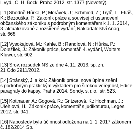
I. vyd., C. H. Beck, Praha 2012, str. 1377 (Novotný).
[11]
Shodně Hůrka, P.; Morávek, J.; Schmied, Z.; Trylč, L.; Eliáš,
K.; Bezouška, P.: Zákoník práce a související ustanovení
občanského zákoníku s podrobným komentářem k 1. 1. 2014,
3. aktualizované a rozšířené vydání, Nakladatelství Anag,
str. 668.
[12]
Vysokajová, M.; Kahle, B.; Randlová, N.; Hůrka, P.;
Doležílek, J.: Zákoník práce, komentář, 4. vydání, Wolters
Kluwer, str. 602.
[13]
Srov. rozsudek NS ze dne 4. 11. 2013, sp. zn.
21 Cdo 2911/2012.
[14]
Stránský, J. a kol.: Zákoník práce, nové úplné znění
s podrobným praktickým výkladem pro širokou veřejnost, Edice
paragrafy do kapsy, Praha 2014, Sondy, s. r. o., str. 523.
[15]
Kottnauer, A.; Gogová, R.; Gritzerová, K.; Hochman, J.;
Úlehlová, H.: Zákoník práce, komentář s judikaturou, Leges
2012, str. 941.
[16]
Naposledy byla účinnost odložena na 1. 1. 2017 zákonem
č. 182/2014 Sb.