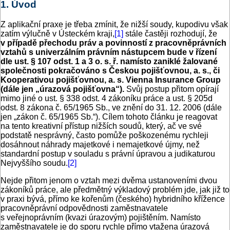
1. Úvod
Z aplikační praxe je třeba zmínit, že nižší soudy, kupodivu však
zatím výlučně v Ústeckém kraji,
[1]
stále častěji rozhodují, že
v případě přechodu práv a povinností z pracovněprávních
vztahů s univerzálním právním nástupcem bude v řízení
dle ust. § 107 odst. 1 a 3 o. s. ř. namísto zaniklé žalované
společnosti pokračováno s Českou pojišťovnou, a. s., či
Kooperativou pojišťovnou, a. s. Vienna Insurance Group
(dále jen „úrazová pojišťovna“).
Svůj postup přitom opírají
mimo jiné o ust. § 338 odst. 4 zákoníku práce a ust. § 205d
odst. 8 zákona č. 65/1965 Sb., ve znění do 31. 12. 2006 (dále
jen „zákon č. 65/1965 Sb.“). Cílem tohoto článku je reagovat
na tento kreativní přístup nižších soudů, který, ač ve své
podstatě nesprávný, často pomůže poškozenému rychleji
dosáhnout náhrady majetkové i nemajetkové újmy, než
standardní postup v souladu s právní úpravou a judikaturou
Nejvyššího soudu.
[2]
Nejde přitom jenom o vztah mezi dvěma ustanoveními dvou
zákoníků práce, ale předmětný výkladový problém jde, jak již to
v praxi bývá, přímo ke kořenům (českého) hybridního křížence
pracovněprávní odpovědnosti zaměstnavatele
s veřejnoprávním (kvazi úrazovým) pojištěním. Namísto
zaměstnavatele je do sporu rychle přímo vtažena úrazová