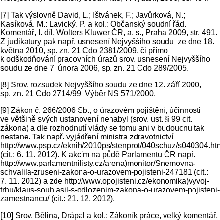
[7]
Tak výslovně David, L.; Ištvánek, F.; Javůrková, N.;
Kasíková, M.; Lavický, P. a kol.: Občanský soudní řád.
Komentář, I. díl, Wolters Kluwer ČR, a. s., Praha 2009, str. 491.
Z judikatury pak např. usnesení Nejvyššího soudu ze dne 18.
května 2010, sp. zn. 21 Cdo 2381/2009, či přímo
k odškodňování pracovních úrazů srov. usnesení Nejvyššího
soudu ze dne 7. února 2006, sp. zn. 21 Cdo 289/2005.
[8]
Srov. rozsudek Nejvyššího soudu ze dne 12. září 2000,
sp. zn. 21 Cdo 2714/99, Výběr NS 571/2000.
[9]
Zákon č. 266/2006 Sb., o úrazovém pojištění, účinnosti
ve většině svých ustanovení nenabyl (srov. ust. § 99 cit.
zákona) a dle rozhodnutí vlády se tomu ani v budoucnu tak
nestane. Tak např. vyjádření ministra zdravotnictví
http://www.psp.cz/eknih/2010ps/stenprot/040schuz/s040304.ht
(cit.: 6. 11. 2012). K akcím na půdě Parlamentu ČR např.
http://www.parlamentnilisty.cz/arena)monitor/Snemovna-
schvalila-zruseni-zakona-o-urazovem-pojisteni-247181 (cit.:
7. 11. 2012) a zde http://www.opojisteni.cz/ekonomika)vyvoj-
trhu/klaus-souhlasil-s-odlozenim-zakona-o-urazovem-pojisteni-
zamestnancu/ (cit.: 21. 12. 2012).
[10]
Srov. Bělina, Drápal a kol.: Zákoník práce, velký komentář,