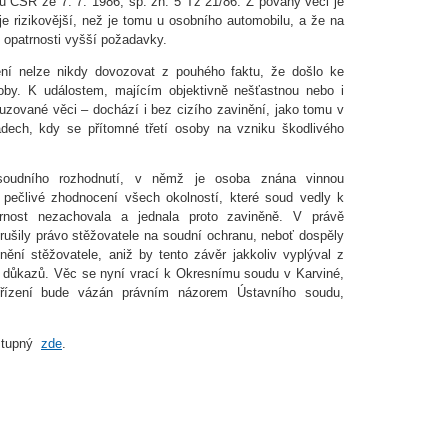
 ČSR ze 7. 7. 1986, sp. zn. 5 Tz 21/86. Z povahy věci je
 je rizikovější, než je tomu u osobního automobilu, a že na
ry opatrnosti vyšší požadavky.
ní nelze nikdy dovozovat z pouhého faktu, že došlo ke
soby. K událostem, majícím objektivně nešťastnou nebo i
uzované věci – dochází i bez cizího zavinění, jako tomu v
adech, kdy se přítomné třetí osoby na vzniku škodlivého
soudního rozhodnutí, v němž je osoba znána vinnou
 pečlivé zhodnocení všech okolností, které soud vedly k
trnost nezachovala a jednala proto zaviněně. V právě
ušily právo stěžovatele na soudní ochranu, neboť dospěly
nění stěžovatele, aniž by tento závěr jakkoliv vyplýval z
h důkazů. Věc se nyní vrací k Okresnímu soudu v Karviné,
řízení bude vázán právním názorem Ústavního soudu,
ostupný
zde
.