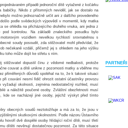
projednávaném případě jednoroční dítě vytažené z kočárku
a babičky. Nikdo z přítomných neviděl, jak se dostalo na
 nebylo možno jednoznačně určit ani z dalšího provedeného
em došlo podle svědeckých výpovědí v momentě, kdy matka
 se ohlédla na přicházejícího druhého vnuka, ani jedna z
ě pod kontrolou. Na základě znaleckého posudku bylo
 motorovým vozidlem nevelkou rychlostí srovnatelnou s
obecné soudy posoudit, zda stěžovatel mohl předvídat, že
sob nečekaně vzdálí, přičemž jej s ohledem na jeho výšku
ku toho může dojít ke střetu s ním.
PARTNEŘI
j stěžovatel dopustil činu z vědomé nedbalosti, protože
ačne couvat a dítě unikne z pozornosti matky a vběhne mu
bez přiměřených důvodů spoléhal na to, že k takové situaci
e při couvání nesmí řidič ohrozit ostatní účastníky provozu
 vyžadují okolnosti, zejména nedostatečný rozhled, musí
ilé a náležitě poučené osoby. Zvláštní obezřetnosti musí
ě, kde se nacházejí jiné osoby, jejichž výskyt před tímto
ěry obecných soudů neztotožňuje a má za to, že jsou v
zjištěnými skutkovými okolnostmi. Podle názoru Ústavního
u hovoří dvě dospělé osoby hlídající roční dítě, musí třetí
mu dítěti nevěnují dostatečnou pozornost. Za této situace