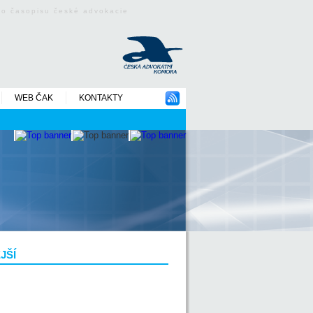
ého časopisu české advokacie
WEB ČAK
KONTAKTY
JŠÍ