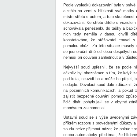
Podle výsledků dokazování bylo v právě 
a stálo na zemi v blízkosti své matky 
místo střetu s autem, a tuto skutečnost
dokazování. Ke střetu dítěte s vozidl
schovávala peněženku do tašky a babička
nich tedy neměla v danou chvíli dít
konstatováno, že stěžovatel couval s
pomalou chůzí. Za této situace musely 
se jednoroční dítě od obou dospělých o
nemusí při couvání zahlédnout a v důsled
Nejvyšší soud upřesnil, že se podle ně
ačkoliv byl obeznámen s tím, že když z
pod kola, neuvidí ho a může ho přejet, 
nedojde. Dovolací soud dále zdůraznil, ž
na pozemních komunikacích, a pokud to
zajistit bezpečné couvání pomocí způsob
řidič dbát, pohybuje-li se v obytné zón
manévrem zaznamenal.
Ústavní soud se s výše uvedenými záv
příkrém rozporu s provedenými důkazy a 
soudu nelze přijmout názor, že pokud spol
osoba automaticky předjímat, že hlídané