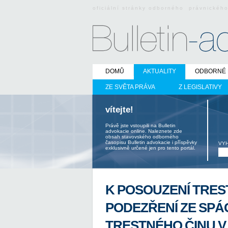
oficiální stránky odborného právnickéh
DOMŮ
AKTUALITY
ODBORNÉ 
ZE SVĚTA PRÁVA
Z LEGISLATIVY
vítejte!
Právě jste vstoupili na Bulletin
advokacie online. Naleznete zde
obsah stavovského odborného
časopisu Bulletin advokacie i příspěvky
VY
exklusivně určené jen pro tento portál.
K POSOUZENÍ TRES
PODEZŘENÍ ZE SP
TRESTNÉHO ČINU V 