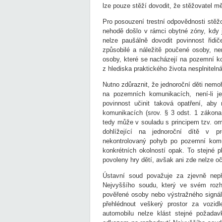
lze pouze stěží dovodit, že stěžovatel m
Pro posouzení trestní odpovědnosti stěž
nehodě došlo v rámci obytné zóny, kdy 
nelze paušálně dovodit povinnost řidi
způsobilé a náležitě poučené osoby, ne
osoby, které se nacházejí na pozemní k
z hlediska praktického života nesplnitelná
Nutno zdůraznit, že jednoroční děti ne
na pozemních komunikacích, není-li je
povinnost učinit taková opatření, ab
komunikacích (srov. § 3 odst. 1 zákona
tedy může v souladu s principem tzv. om
dohlížející na jednoroční dítě v pr
nekontrolovaný pohyb po pozemní komun
konkrétních okolností opak. To stejné p
povoleny hry dětí, avšak ani zde nelze o
Ústavní soud považuje za zjevně nepř
Nejvyššího soudu, který ve svém rozho
pověřené osoby nebo výstražného signál
přehlédnout veškerý prostor za vozi
automobilu nelze klást stejné požadav