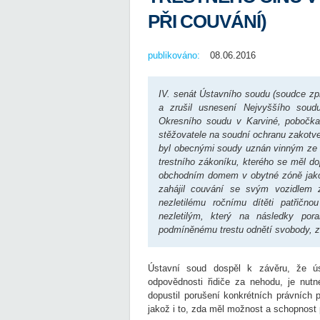
PŘI COUVÁNÍ)
publikováno:
08.06.2016
IV. senát Ústavního soudu (soudce zpr
a zrušil usnesení Nejvyššího sou
Okresního soudu v Karviné, pobočka 
stěžovatele na soudní ochranu zakotve
byl obecnými soudy uznán vinným ze s
trestního zákoníku, kterého se měl do
obchodním domem v obytné zóně jako 
zahájil couvání se svým vozidlem
nezletilému ročnímu dítěti patřič
nezletilým, který na následky po
podmíněnému trestu odnětí svobody, z
Ústavní soud dospěl k závěru, že úst
odpovědnosti řidiče za nehodu, je nutn
dopustil porušení konkrétních právních
jakož i to, zda měl možnost a schopnost 