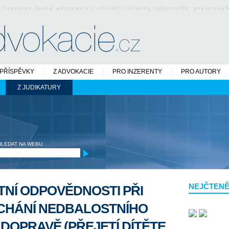
o časopisu české advokacie • oficiální stránky odborného právnick
PŘÍSPĚVKY
Z ADVOKACIE
PRO INZERENTY
PRO AUTORY
Z JUDIKATURY
HLEDAT NA WEBU
NEJČTENĚ
TNÍ ODPOVĚDNOSTI PŘI
ÁCHÁNÍ NEDBALOSTNÍHO
DOPRAVĚ (PŘEJETÍ DÍTĚTE