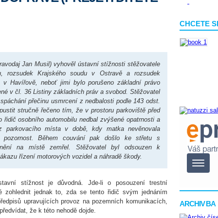
CHCETE S
avodaj Jan Musil) vyhověl ústavní stížnosti stěžovatele
du, rozsudek Krajského soudu v Ostravě a rozsudek
v Havířově, neboť jimi bylo porušeno základní právo
né v čl. 36 Listiny základních práv a svobod. Stěžovatel
páchání přečinu usmrcení z nedbalosti podle 143 odst.
pustit stručně řečeno tím, že v prostoru parkoviště před
řidič osobního automobilu nedbal zvýšené opatrnosti a
 z parkovacího místa v době, kdy matka nevěnovala
nou pozornost. Během couvání pak došlo ke střetu s
ranění na místě zemřel. Stěžovatel byl odsouzen k
ákazu řízení motorových vozidel a náhradě škody.
avní stížnost je důvodná. Jde-li o posouzení trestní
é zohlednit jednak to, zda se tento řidič svým jednáním
 předpisů upravujících provoz na pozemních komunikacích,
ARCHIV BA
předvídat, že k této nehodě dojde.