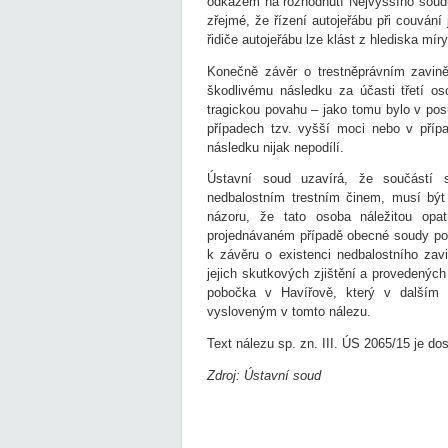
odkazem na rozhodnutí Nejvyššího soudu
zřejmé, že řízení autojeřábu při couvání
řidiče autojeřábu lze klást z hlediska mí
Konečně závěr o trestněprávním zavině
škodlivému následku za účasti třetí o
tragickou povahu – jako tomu bylo v pos
případech tzv. vyšší moci nebo v příp
následku nijak nepodílí.
Ústavní soud uzavírá, že součástí 
nedbalostním trestním činem, musí být
názoru, že tato osoba náležitou opa
projednávaném případě obecné soudy por
k závěru o existenci nedbalostního zavi
jejich skutkových zjištění a provedenýc
pobočka v Havířově, který v dalším 
vysloveným v tomto nálezu.
Text nálezu sp. zn. III. ÚS 2065/15 je d
Zdroj: Ústavní soud