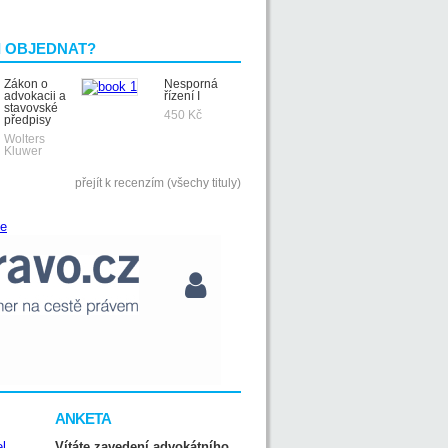
I OBJEDNAT?
Zákon o
Nesporná
advokacii a
řízení I
stavovské
450 Kč
předpisy
Wolters
Kluwer
přejít k recenzím (všechy tituly)
ANKETA
Vítáte zavedení advokátního