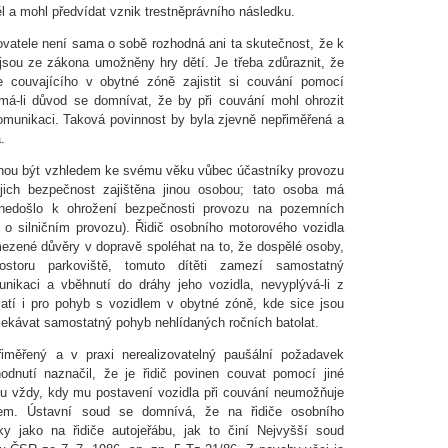
ěl a mohl předvídat vznik trestněprávního následku.
ovatele není sama o sobě rozhodná ani ta skutečnost, že k
jsou ze zákona umožněny hry dětí. Je třeba zdůraznit, že
če couvajícího v obytné zóně zajistit si couvání pomocí
má-li důvod se domnívat, že by při couvání mohl ohrozit
omunikaci. Taková povinnost by byla zjevně nepřiměřená a
.
mohou být vzhledem ke svému věku vůbec účastníky provozu
jich bezpečnost zajištěna jinou osobou; tato osoba má
y nedošlo k ohrožení bezpečnosti provozu na pozemních
 o silničním provozu). Řidič osobního motorového vozidla
ezené důvěry v dopravě spoléhat na to, že dospělé osoby,
ostoru parkoviště, tomuto dítěti zamezí samostatný
ikaci a vběhnutí do dráhy jeho vozidla, nevyplývá-li z
latí i pro pohyb s vozidlem v obytné zóně, kde sice jsou
čekávat samostatný pohyb nehlídaných ročních batolat.
iměřený a v praxi nerealizovatelný paušální požadavek
dnutí naznačil, že je řidič povinen couvat pomocí jiné
u vždy, kdy mu postavení vozidla při couvání neumožňuje
dlem. Ústavní soud se domnívá, že na řidiče osobního
ky jako na řidiče autojeřábu, jak to činí Nejvyšší soud