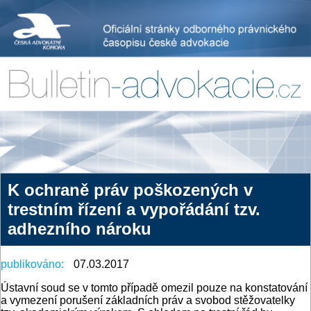
K ochraně práv poškozených v
trestním řízení a vypořádání tzv.
adhezního nároku
publikováno:
07.03.2017
Ústavní soud se v tomto případě omezil pouze na konstatování
a vymezení porušení základních práv a svobod stěžovatelky