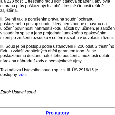
a § 228 odst. 1 trestního řádu učinit taková opatření, aby byla
ochrana práv poškozených a obětí trestné činnosti reálně
zajištěna.
II. Stejně tak je porušením práva na soudní ochranu
poškozeného postup soudu, který nerozhodne o návrhu na
uložení povinnosti nahradit škodu, ačkoli byl učiněn, je založen
v soudním spise a jeho projednání umožněno opakováním
řízení po zrušení rozsudku v celém rozsahu v odvolacím řízení.
III. Soud je při postupu podle ustanovení § 206 odst. 2 trestního
řádu u zvlášť zranitelných obětí garantem toho, že se
poškozenému dostane náležitého poučení a možnosti uplatnit
nárok na náhradu škody a nemajetkové újmy.
Text nálezu Ústavního soudu sp. zn. III. ÚS 2916/15 je
dostupný
zde
.
Zdroj: Ústavní soud
Pro autory