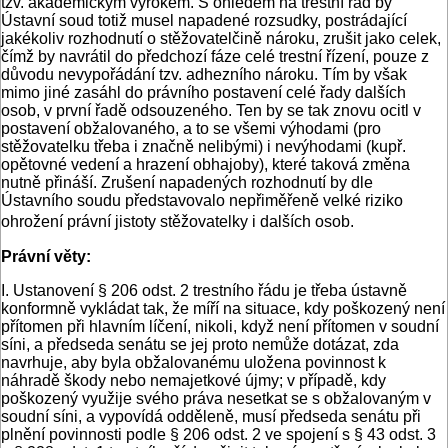
tzv. akademickým výrokem. S ohledem na trestní řád by
Ústavní soud totiž musel napadené rozsudky, postrádající
jakékoliv rozhodnutí o stěžovatelčině nároku, zrušit jako celek,
čímž by navrátil do předchozí fáze celé trestní řízení, pouze z
důvodu nevypořádání tzv. adhezního nároku. Tím by však
mimo jiné zasáhl do právního postavení celé řady dalších
osob, v první řadě odsouzeného. Ten by se tak znovu ocitl v
postavení obžalovaného, a to se všemi výhodami (pro
stěžovatelku třeba i značně nelibými) i nevýhodami (kupř.
opětovné vedení a hrazení obhajoby), které taková změna
nutně přináší. Zrušení napadených rozhodnutí by dle
Ústavního soudu představovalo nepřiměřeně velké riziko
ohrožení právní jistoty stěžovatelky i dalších osob.
Právní věty:
I. Ustanovení § 206 odst. 2 trestního řádu je třeba ústavně
konformně vykládat tak, že míří na situace, kdy poškozený není
přítomen při hlavním líčení, nikoli, když není přítomen v soudní
síni, a předseda senátu se jej proto nemůže dotázat, zda
navrhuje, aby byla obžalovanému uložena povinnost k
náhradě škody nebo nemajetkové újmy; v případě, kdy
poškozený využije svého práva nesetkat se s obžalovaným v
soudní síni, a vypovídá odděleně, musí předseda senátu při
plnění povinnosti podle § 206 odst. 2 ve spojení s § 43 odst. 3