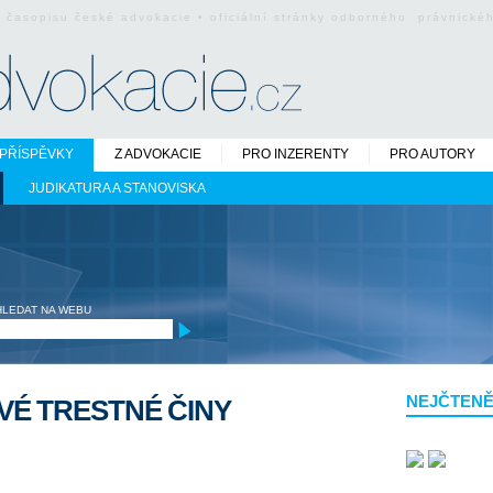
o časopisu české advokacie • oficiální stránky odborného právnick
PŘÍSPĚVKY
Z ADVOKACIE
PRO INZERENTY
PRO AUTORY
JUDIKATURA A STANOVISKA
HLEDAT NA WEBU
NEJČTENĚ
VÉ TRESTNÉ ČINY