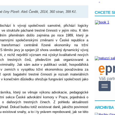
é činy Plzeň: Aleš Čeněk, 2014, 360 stran, 399 Kč.
CHCETE S
dochází k vývoji společnosti samotné, přichází logicky
ve struktuře páchané trestné činnosti v jejím nitru. K těm
adním přeměnám došlo zejména po roce 1989, který je
znamnými společenskými změnami v České republice a
transformací centrálně řízené ekonomiky na tržní
 S těmito jevy je spojen již shora uvedený dynamický vývoj
sti, z nichž největší význam má výskyt kvalitativně nových
tých trestných činů, především pak organizované a
riminality. Jak sám autor v publikaci uvádí, hospodářská
je v zemích s vyspělou tržní ekonomikou považována za
ž oproti bagatelní trestné činnosti je rozsah materiálních
ž v konečném důsledku ohrožuje fungování společnosti jako
ávníka, který se věnuje výkonu advokacie, pedagogické
estní sekce České advokátní komory v Praze, pojednává o
to o daňových trestných činech. Z pohledu aktuálnosti
hrad. Dokud budou totiž existovat daně, jakožto povinnost
ARCHIV BA
 existovat snahy, a to i ty právem reprobované, jak se této