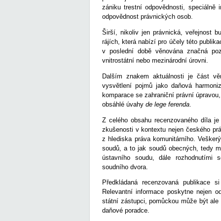
zániku trestní odpovědnosti, speciálně i
odpovědnost právnických osob.
Širší, nikoliv jen právnická, veřejnost 
rájích, která nabízí pro účely této publi
v poslední době věnována značná pozo
vnitrostátní nebo mezinárodní úrovni.
Dalším znakem aktuálnosti je část věn
vysvětlení pojmů jako daňová harmoni
komparace se zahraniční právní úpravou
obsáhlé úvahy
de lege ferenda
.
Z celého obsahu recenzovaného díla je 
zkušenosti v kontextu nejen českého prá
z hlediska práva komunitárního. Vešker
soudů, a to jak soudů obecných, tedy m
ústavního soudu, dále rozhodnutími 
soudního dvora.
Předkládaná recenzovaná publikace si 
Relevantní informace poskytne nejen odb
státní zástupci, pomůckou může být ale 
daňové poradce.