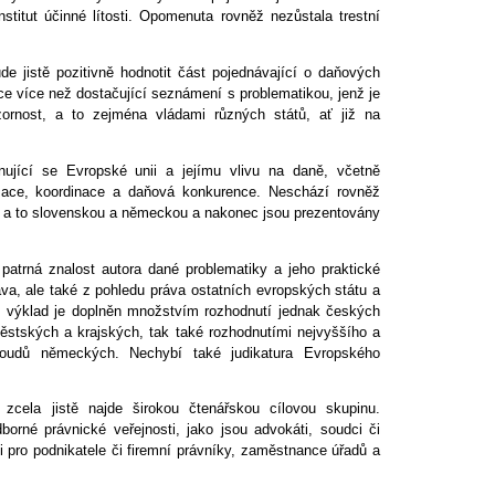
nstitut účinné lítosti. Opomenuta rovněž nezůstala trestní
bude jistě pozitivně hodnotit část pojednávající o daňových
kace více než dostačující seznámení s problematikou, jenž je
rnost, a to zejména vládami různých států, ať již na
ující se Evropské unii a jejímu vlivu na daně, včetně
zace, koordinace a daňová konkurence. Neschází rovněž
, a to slovenskou a německou a nakonec jsou prezentovány
patrná znalost autora dané problematiky a jeho praktické
va, ale také z pohledu práva ostatních evropských státu a
ý výklad je doplněn množstvím rozhodnutí jednak českých
ěstských a krajských, tak také rozhodnutími nejvyššího a
soudů německých. Nechybí také judikatura Evropského
zcela jistě najde širokou čtenářskou cílovou skupinu.
orné právnické veřejnosti, jako jsou advokáti, soudci či
i pro podnikatele či firemní právníky, zaměstnance úřadů a