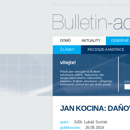
oficiální stránky odborného právnickéh
DOMŮ
AKTUALITY
ODBORNÉ 
ČLÁNKY
RECENZE A ANOTACE
vítejte!
Právě jste vstoupili na Bulletin
advokacie online. Naleznete zde
obsah stavovského odborného
časopisu Bulletin advokacie i příspěvky
VY
exklusivně určené jen pro tento portál.
JAN KOCINA: DAŇO
autor:
JUDr. Lukáš Svrček
publikováno:
26.05.2014