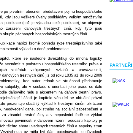
, že po prvotním obecném představení pojmu hospodářského
inů, kdy jsou veškeré úvahy podkládány velkým množstvím
 publikace (což je výsadou celé publikace), se objevuje
ého zařazení daňových trestných činů, kdy tyto jsou
ch skupin páchaných hospodářských trestných činů.
ublikace nabízí kromě pohledu ryze trestněprávního také
mplexnosti výkladu o dané problematice.
pitol, které se následně diverzifikují do mnoha logicky
že seznámit s podstatou hospodářského trestního práva a
PARTNEŘI
jich vnitřních vzájemných vztahů a provázaností,
y daňových trestných činů již od roku 1835 až do roku 2009
blematiky, kde autor jednak ve stručnosti představuje
 subjekty, ale v souladu s orientací jeho práce se dále
podle daňového řádu s akcentem na daňové trestní právo.
obsáhlejší částí je kapitola věnující se aktuální právní
zde prezentuje obsáhlý výklad k trestným činům zkrácení
y, neodvedení daně, pojistného na sociální zabezpečení a
e za zásadní trestné činy a v neposlední řadě se výklad
amovací povinnosti v daňovém řízení. Součástí kapitoly je
iích těchto shora uvedených trestných činů a aspekty stran
. Vyzdvihnuta by měla být část pojednávající o důvodech