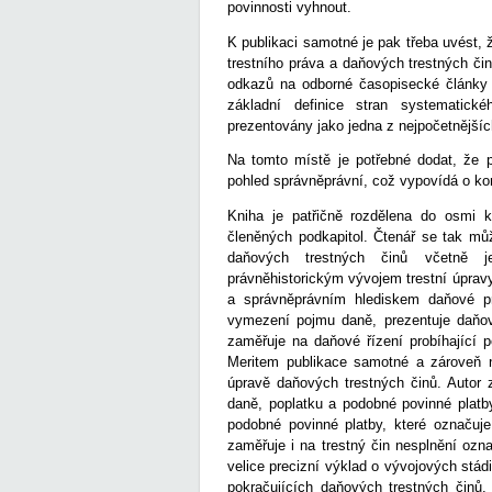
povinnosti vyhnout.
K publikaci samotné je pak třeba uvést
trestního práva a daňových trestných č
odkazů na odborné časopisecké články a
základní definice stran systematick
prezentovány jako jedna z nejpočetnější
Na tomto místě je potřebné dodat, že p
pohled správněprávní, což vypovídá o ko
Kniha je patřičně rozdělena do osmi ka
členěných podkapitol. Čtenář se tak mů
daňových trestných činů včetně je
právněhistorickým vývojem trestní úprav
a správněprávním hlediskem daňové pro
vymezení pojmu daně, prezentuje daňové
zaměřuje na daňové řízení probíhající 
Meritem publikace samotné a zároveň nej
úpravě daňových trestných činů. Autor 
daně, poplatku a podobné povinné platb
podobné povinné platby, které označuj
zaměřuje i na trestný čin nesplnění ozn
velice precizní výklad o vývojových stád
pokračujících daňových trestných činů