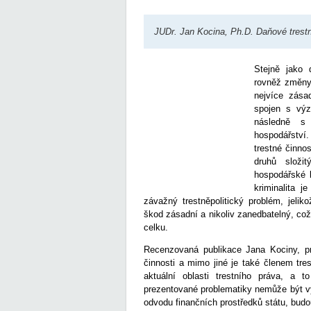
JUDr. Jan Kocina, Ph.D. Daňové trestn
Stejně jako 
rovněž změny 
nejvíce zás
spojen s vý
následně s 
hospodářství.
trestné činno
druhů složi
hospodářské k
kriminalita 
závažný trestněpolitický problém, jeliko
škod zásadní a nikoliv zanedbatelný, co
celku.
Recenzovaná publikace Jana Kociny, pr
činnosti a mimo jiné je také členem tr
aktuální oblasti trestního práva, a 
prezentované problematiky nemůže být vý
odvodu finančních prostředků státu, budou