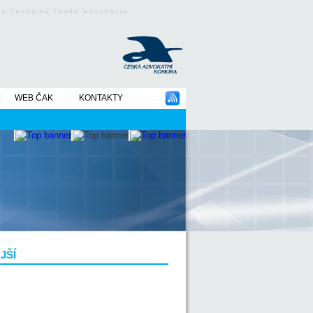
ého časopisu české advokacie
WEB ČAK
KONTAKTY
JŠÍ