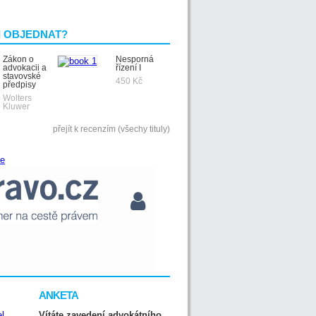
I OBJEDNAT?
Zákon o
Nesporná
advokacii a
řízení I
stavovské
450 Kč
předpisy
Wolters
Kluwer
přejít k recenzím (všechy tituly)
ANKETA
Vítáte zavedení advokátního