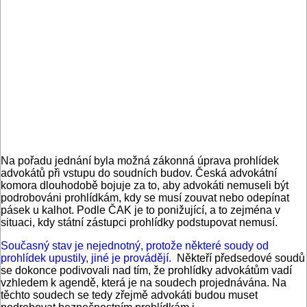
Na pořadu jednání byla možná zákonná úprava prohlídek
advokátů při vstupu do soudních budov. Česká advokátní
komora dlouhodobě bojuje za to, aby advokáti nemuseli být
podrobováni prohlídkám, kdy se musí zouvat nebo odepínat
pásek u kalhot. Podle ČAK je to ponižující, a to zejména v
situaci, kdy státní zástupci prohlídky podstupovat nemusí.
Současný stav je nejednotný, protože některé soudy od
prohlídek upustily, jiné je provádějí.
Někteří předsedové soudů
se dokonce podivovali nad tím, že prohlídky advokátům vadí
vzhledem k agendě, která je na soudech projednávána. Na
těchto soudech se tedy zřejmě advokáti budou muset