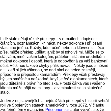
Lidé stále dělají různé překlepy – v e-mailech, dopisech,
článcích, poznámkách, knihách, někdy dokonce i při psaní
vlastního jména. Každý, kdo ručně nebo na klávesnici něco
píše, může překlep udělat, aniž by si toho všiml. Může se to
stát vám, mně, vašim kolegům, přátelům, státním úředníkům...
možná dokonce i osobě, která je odpovědná za váš bankovní
účet. Většinou takové chyby příliš nevadí. Někdy jsou směšně
a ti, kteří si jich všimnou, se nad nimi od srdce zasmějí,
případně je přepošlou kamarádům. Překlepy však přestávají
být jen směšné a neškodné, když je řeč o dokumentech, které
jsou důležité z právního hlediska. Prostá čárka vás i vašeho
klienta může přijít na miliony – a v minulosti se to skutečně
stalo.
Jeden z nejslavnějších a nejdražších překlepů v historii sehrál
roli ve Spojených státech amerických v roce 1872. V článku
zveřejněném v magazínu
Priceonomics
autor vysvětluje, že