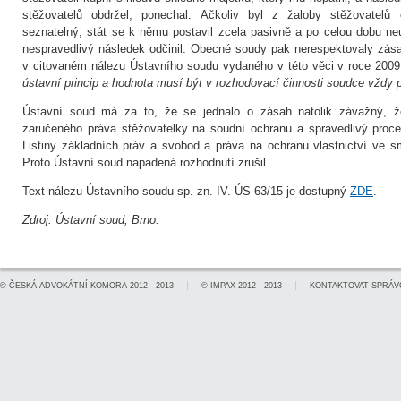
stěžovatelů obdržel, ponechal. Ačkoliv byl z žaloby stěžovatelů
seznatelný, stát se k němu postavil zcela pasivně a po celou dobu neu
nespravedlivý následek odčinil. Obecné soudy pak nerespektovaly zás
v citovaném nálezu Ústavního soudu vydaného v této věci v roce 2009
ústavní princip a hodnota musí být v rozhodovací činnosti soudce vždy 
Ústavní soud má za to, že se jednalo o zásah natolik závažný, že
zaručeného práva stěžovatelky na soudní ochranu a spravedlivý proce
Listiny základních práv a svobod a práva na ochranu vlastnictví ve smy
Proto Ústavní soud napadená rozhodnutí zrušil.
Text nálezu Ústavního soudu sp. zn. IV. ÚS 63/15 je dostupný
ZDE
.
Zdroj: Ústavní soud, Brno.
©
ČESKÁ ADVOKÁTNÍ KOMORA
2012 - 2013
©
IMPAX
2012 - 2013
KONTAKTOVAT SPRÁV