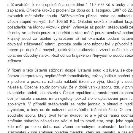
stěžovatelům k ruce společné a nerozdílné 1 419 700 Kč s úroky z pr
zaplacení. Ohledně úroků z prodlení za dobu od 1. listopadu 1997 do 22.
rozsudek městského soudu. Stěžovatelům přiznal právo na náhradu 
všech stupňů ve výši 154 106,50 Kč. Ohledně úroků z prodlení krajs
požadavku na řádnou výzvu k plnění vyhovuje až podání stěžovatelů ze
té doby se jednalo pouze o neurčitá a více méně pouze úvahová podán
krajský soud za účelně vynaložené až od okamžiku podání ústavní
dovolání stěžovatelů odmítl, protože podle jeho názoru byl v původní ž
teprve po doplnění nových, odlišných skutkových tvrzení došlo ke zm
uplatněn důvodný nárok. Rozhodnutí krajského i Nejvyššího soudu stěžo
stížností.
V řízení o této ústavní stížnosti dospěl Ústavní soud k závěru, že obe
úpravu interpretovaly nepřiměřeně formalisticky, což vyústilo v popření
z prodlení a práva na náhradu nákladů řízení ve výši, která jí v sou
náležela. Obecné soudy pominuly, že v době vzniku sporu, tzn. v prvn
dvacátého století, docházelo v České republice k transformaci ekonomi
což přinášelo značnou míru nejistoty, pokud šlo o uplatňování právn
spojených. V případě stěžovatelů se nadto jednalo o situaci z hled
atypickou, a tedy co do nalezení adekvátního řešení složitou. O tom
soudního sporu, který trval téměř dvacet let a v jehož rámci dochá
změnám právního náhledu na věc. A byl to právě stát, resp. jeho orgá
kdo měl po celou dobu nad všemi rozhodnými okolnostmi kontrolu
stěžovateli kupní smlouvu ohledně majetku, který mu nepatřil, a násled