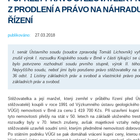
Z PRODLENÍ A PRÁVO NA NÁHRAD
ŘÍZENÍ
publikováno:
27.03.2018
I. senát Ústavního soudu (soudce zpravodaj Tomáš Lichovník) vyh
zrušil výrok I. rozsudku Krajského soudu v Brně v části týkající se ú
bylo potvrzeno rozhodnutí soudu prvního stupně, výrok II. téh
Nejvyššího soudu, neboť jimi bylo porušeno právo stěžovatelky na s
36 odst. 1 Listiny základních práv a svobod a vlastnické právo pod
základních práv a svobod.
Stěžovatelka a její manžel, který zemřel v průběhu řízení před Ú
stěžovatelé) koupili v roce 1991 od Výzkumného ústavu geologického i
VÚGI) nemovitosti v Brně za cenu 1 419 700 Kčs. Při uzavření kupní
tyto nemovitosti přešly na stát v 50. letech na základě uloženého tres
rozsudky byly v 70. letech zrušeny, avšak majetkové vztahy neb
stěžovatelé uzavřeli soudní smír, kterým předmětné nemovitosti dobrovo
Po státním podniku VÚGI se pak domáhali vrácení kupní ceny, kterou m