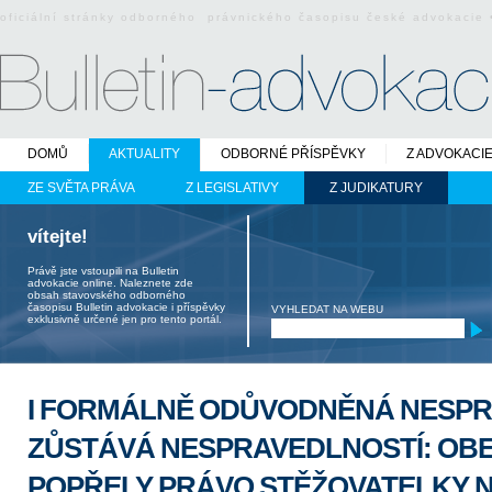
oficiální stránky odborného právnického časopisu české advokacie
DOMŮ
AKTUALITY
ODBORNÉ PŘÍSPĚVKY
Z ADVOKACI
ZE SVĚTA PRÁVA
Z LEGISLATIVY
Z JUDIKATURY
vítejte!
Právě jste vstoupili na Bulletin
advokacie online. Naleznete zde
obsah stavovského odborného
časopisu Bulletin advokacie i příspěvky
VYHLEDAT NA WEBU
exklusivně určené jen pro tento portál.
I FORMÁLNĚ ODŮVODNĚNÁ NESP
ZŮSTÁVÁ NESPRAVEDLNOSTÍ: OB
POPŘELY PRÁVO STĚŽOVATELKY 