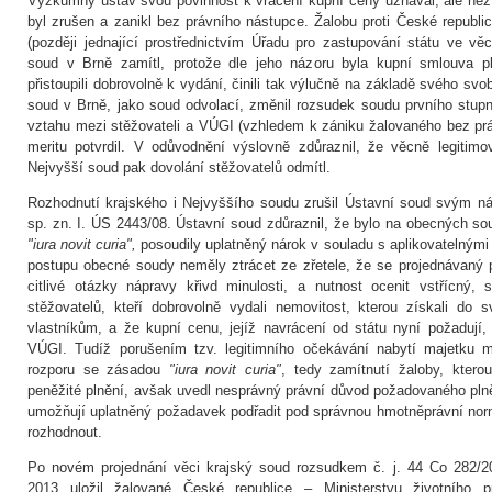
Výzkumný ústav svou povinnost k vrácení kupní ceny uznával, ale než 
byl zrušen a zanikl bez právního nástupce. Žalobu proti České republic
(později jednající prostřednictvím Úřadu pro zastupování státu ve v
soud v Brně zamítl, protože dle jeho názoru byla kupní smlouva pl
přistoupili dobrovolně k vydání, činili tak výlučně na základě svého sv
soud v Brně, jako soud odvolací, změnil rozsudek soudu prvního stupně
vztahu mezi stěžovateli a VÚGI (vzhledem k zániku žalovaného bez prá
meritu potvrdil. V odůvodnění výslovně zdůraznil, že věcně legitimo
Nejvyšší soud pak dovolání stěžovatelů odmítl.
Rozhodnutí krajského i Nejvyššího soudu zrušil Ústavní soud svým n
sp. zn. I. ÚS 2443/08. Ústavní soud zdůraznil, že bylo na obecných s
"iura novit curia",
posoudily uplatněný nárok v souladu s aplikovatelnými
postupu obecné soudy neměly ztrácet ze zřetele, že se projednávaný 
citlivé otázky nápravy křivd minulosti, a nutnost ocenit vstřícný,
stěžovatelů, kteří dobrovolně vydali nemovitost, kterou získali do 
vlastníkům, a že kupní cenu, jejíž navrácení od státu nyní požadují, o
VÚGI. Tudíž porušením tzv. legitimního očekávání nabytí majetku 
rozporu se zásadou
"iura novit curia"
, tedy zamítnutí žaloby, ktero
peněžité plnění, avšak uvedl nesprávný právní důvod požadovaného plně
umožňují uplatněný požadavek podřadit pod správnou hmotněprávní nor
rozhodnout.
Po novém projednání věci krajský soud rozsudkem č. j. 44 Co 282/2
2013 uložil žalované České republice – Ministerstvu životního pro