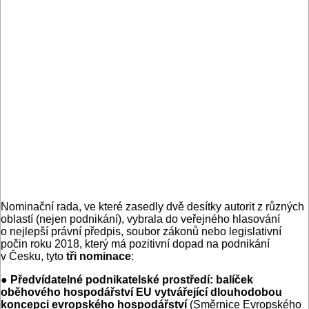
Nominační rada, ve které zasedly dvě desítky autorit z různých
oblastí (nejen podnikání), vybrala do veřejného hlasování
o nejlepší právní předpis, soubor zákonů nebo legislativní
počin roku 2018, který má pozitivní dopad na podnikání
v Česku, tyto
tři nominace
:
●
Předvídatelné podnikatelské prostředí:
balíček
oběhového hospodářství EU vytvářející dlouhodobou
koncepci evropského hospodářství
(Směrnice Evropského