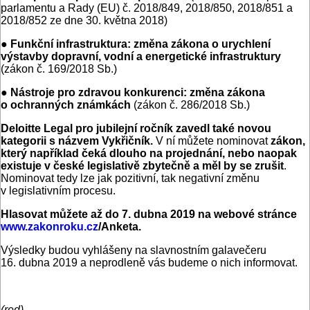
parlamentu a Rady (EU) č. 2018/849, 2018/850, 2018/851 a
2018/852 ze dne 30. května 2018)
●
Funkční infrastruktura:
změna zákona o urychlení
výstavby dopravní, vodní a energetické infrastruktury
(zákon č. 169/2018 Sb.)
●
Nástroje pro zdravou konkurenci:
změna zákona
o ochranných známkách
(zákon č. 286/2018 Sb.)
Deloitte Legal pro jubilejní ročník zavedl také novou
kategorii s názvem Vykřičník.
V ní můžete nominovat
zákon,
který například čeká dlouho na projednání, nebo naopak
existuje v české legislativě zbytečně a měl by se zrušit
.
Nominovat tedy lze jak pozitivní, tak negativní změnu
v legislativním procesu.
Hlasovat můžete až do 7. dubna 2019 na webové stránce
www.zakonroku.cz
/Anketa.
Výsledky budou vyhlášeny na slavnostním galavečeru
16. dubna 2019 a neprodleně vás budeme o nich informovat.
(red)