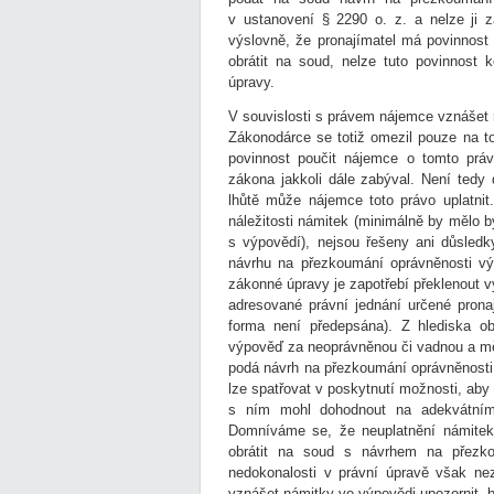
v ustanovení § 2290 o. z. a nelze ji za
výslovně, že pronajímatel má povinnost
obrátit na soud, nelze tuto povinnost 
úpravy.
V souvislosti s právem nájemce vznášet n
Zákonodárce se totiž omezil pouze na to,
povinnost poučit nájemce o tomto pr
zákona jakkoli dále zabýval. Není tedy
lhůtě může nájemce toto právo uplatni
náležitosti námitek (minimálně by mělo 
s výpovědí), nejsou řešeny ani důsled
návrhu na přezkoumání oprávněnosti v
zákonné úpravy je zapotřebí překlenout 
adresované právní jednání určené prona
forma není předepsána). Z hlediska o
výpověď za neoprávněnou či vadnou a mě
podá návrh na přezkoumání oprávněnosti
lze spatřovat v poskytnutí možnosti, aby
s ním mohl dohodnout na adekvátním 
Domníváme se, že neuplatnění námitek
obrátit na soud s návrhem na přezko
nedokonalosti v právní úpravě však ne
vznášet námitky ve výpovědi upozornit, b