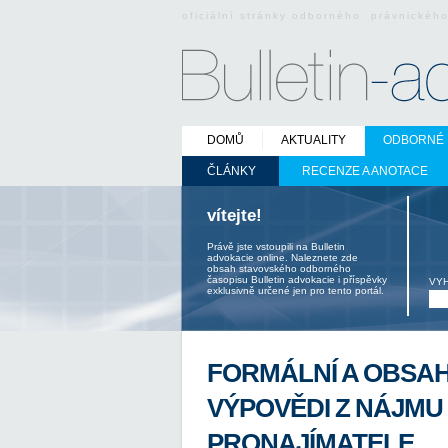
oficiální stránky odborného právnickéh
DOMŮ
AKTUALITY
ODBORNÉ 
ČLÁNKY
RECENZE A ANOTACE
vítejte!
Právě jste vstoupili na Bulletin
advokacie online. Naleznete zde
obsah stavovského odborného
časopisu Bulletin advokacie i příspěvky
VY
exklusivně určené jen pro tento portál.
FORMÁLNÍ A OBSAH
VÝPOVĚDI Z NÁJMU
PRONAJÍMATELE