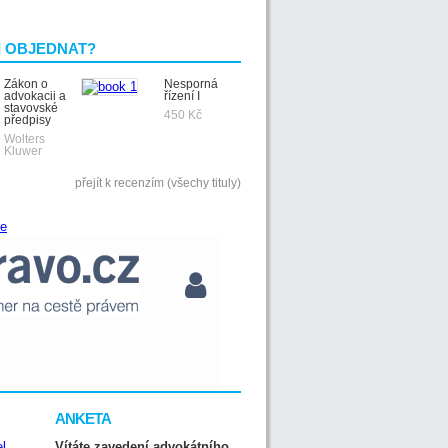
I OBJEDNAT?
Zákon o
Nesporná
advokacii a
řízení I
stavovské
450 Kč
předpisy
Wolters
Kluwer
přejít k recenzím (všechy tituly)
ANKETA
Vítáte zavedení advokátního