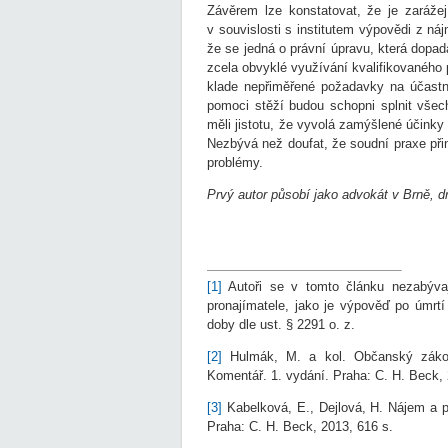
Závěrem lze konstatovat, že je zarážej
v souvislosti s institutem výpovědi z ná
že se jedná o právní úpravu, která dopadá
zcela obvyklé využívání kvalifikovaného
klade nepřiměřené požadavky na účastn
pomoci stěží budou schopni splnit vše
měli jistotu, že vyvolá zamýšlené účin
Nezbývá než doufat, že soudní praxe při
problémy.
Prvý autor působí jako advokát v Brně, d
[1]
Autoři se v tomto článku nezabývaj
pronajímatele, jako je výpověď po úmrt
doby dle ust. § 2291 o. z.
[2]
Hulmák, M. a kol. Občanský zákoní
Komentář. 1. vydání. Praha: C. H. Beck, 
[3]
Kabelková, E., Dejlová, H. Nájem a 
Praha: C. H. Beck, 2013, 616 s.