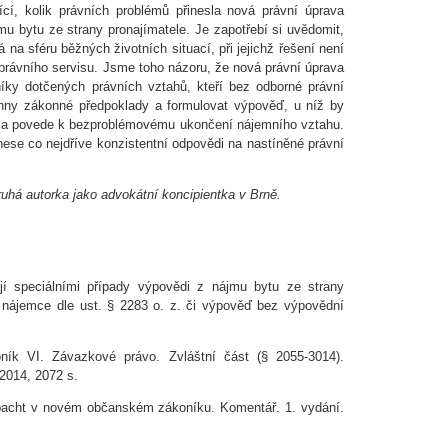
ící, kolik právních problémů přinesla nová právní úprava
jmu bytu ze strany pronajímatele. Je zapotřebí si uvědomit,
 na sféru běžných životních situací, při jejichž řešení není
 právního servisu. Jsme toho názoru, že nová právní úprava
íky dotčených právních vztahů, kteří bez odborné právní
chny zákonné předpoklady a formulovat výpověď, u níž by
ky a povede k bezproblémovému ukončení nájemního vztahu.
nese co nejdříve konzistentní odpovědi na nastíněné právní
ruhá autorka jako advokátní koncipientka v Brně.
í speciálními případy výpovědi z nájmu bytu ze strany
í nájemce dle ust. § 2283 o. z. či výpověď bez výpovědní
k VI. Závazkové právo. Zvláštní část (§ 2055-3014).
2014, 2072 s.
pacht v novém občanském zákoníku. Komentář. 1. vydání.