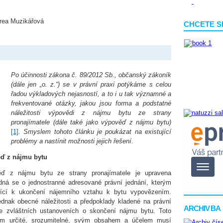
drea Muzikářová
CHCETE S
Po účinnosti zákona č. 89/2012 Sb., občanský zákoník
(dále jen „o. z.“) se v právní praxi potýkáme s celou
řadou výkladových nejasností, a to i u tak významné a
frekventované otázky, jakou jsou forma a podstatné
náležitosti výpovědi z nájmu bytu ze strany
pronajímatele (dále také jako výpověď z nájmu bytu)
[1]
. Smyslem tohoto článku je poukázat na existující
problémy a nastínit možnosti jejich řešení.
ěď z nájmu bytu
ěď z nájmu bytu ze strany pronajímatele je upravena
dná se o jednostranné adresované právní jednání, kterým
řující k ukončení nájemního vztahu k bytu vypovězením.
dnak obecné náležitosti a předpoklady kladené na právní
ARCHIV BA
 ve zvláštních ustanoveních o skončení nájmu bytu. Toto
ším určité, srozumitelné, svým obsahem a účelem musí