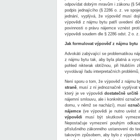
odpovídat dobrým mravům i zákonu (§ 547
podpis jednajícího (§ 2286 o. z. ve spoj
jednání, vyplývá, že výpověď musí dojí
výpovědi z nájmu bytu patří uvedení dů
povinnosti o právu nájemce vznést prot
výpovědi soudem dle § 2286 odst. 2 o. z.
Jak formulovat výpověď z nájmu bytu
Advokáti zabývající se problematikou ná
z nájmu bytu tak, aby byla platná a vyv
pohled nikterak obtížnou, při hlubším 
vyvolávají řadu interpretačních problémů,
Není sporu o tom, že výpověď z nájmu b
straně
, musí z ní jednoznačně vyplývat
který je ve výpovědi
dostatečně určitě
nájemní smlouvu, ale i konkrétní označe
domu, v němž se nachází), musí
označ
nájemce
(ve výpovědi je nutno uvést 
výpovědi
musí být skutkově vymezen
Nepostačuje vymezení pouhým odkazem
příslušného zákonného ustanovení do tex
takovým způsobem, aby bylo z výpovědi 