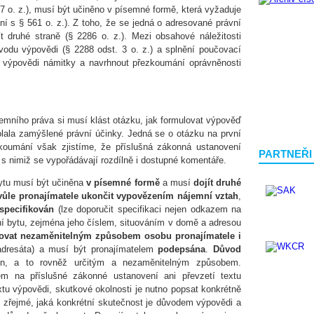
 o. z.), musí být učiněno v písemné formě, která vyžaduje
ení s § 561 o. z.). Z toho, že se jedná o adresované právní
t druhé straně (§ 2286 o. z.). Mezi obsahové náležitosti
vodu výpovědi (§ 2288 odst. 3 o. z.) a splnění poučovací
i výpovědi námitky a navrhnout přezkoumání oprávněnosti
jemního práva si musí klást otázku, jak formulovat výpověď
olala zamýšlené právní účinky. Jedná se o otázku na první
zkoumání však zjistíme, že příslušná zákonná ustanovení
PARTNEŘI
 s nimiž se vypořádávají rozdílně i dostupné komentáře.
ytu musí být učiněna
v písemné formě
a musí
dojít druhé
vůle pronajímatele ukončit vypovězením nájemní vztah
,
 specifikován
(lze doporučit specifikaci nejen odkazem na
ní bytu, zejména jeho číslem, situováním v domě a adresou
ovat nezaměnitelným způsobem osobu pronajímatele i
adresáta) a musí být pronajímatelem
podepsána
.
Důvod
, a to rovněž určitým a nezaměnitelným způsobem.
 na příslušné zákonné ustanovení ani převzetí textu
tu výpovědi, skutkové okolnosti je nutno popsat konkrétně
zřejmé, jaká konkrétní skutečnost je důvodem výpovědi a