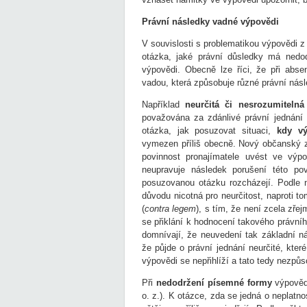
Právní následky vadné výpovědi
V souvislosti s problematikou výpovědi 
otázka, jaké právní důsledky má nedod
výpovědi. Obecně lze říci, že při abse
vadou, která způsobuje různé právní násl
Například
neurčitá či nesrozumitelná
považována za zdánlivé právní jednání (
otázka, jak posuzovat situaci,
kdy v
vymezen příliš obecně. Nový občanský zá
povinnost pronajímatele uvést ve výp
neupravuje následek porušení této po
posuzovanou otázku rozcházejí. Podle 
důvodu nicotná pro neurčitost, naproti tom
(
contra legem
), s tím, že není zcela zřej
se přiklání k hodnocení takového právního
domnívají, že neuvedení tak základní nál
že půjde o právní jednání neurčité, které
výpovědi se nepřihlíží a tato tedy nezpů
Při
nedodržení písemné formy
výpovědi
o. z.). K otázce, zda se jedná o neplatno