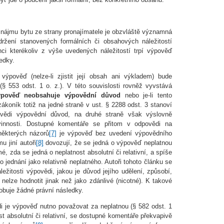
z nájmu bytu ze strany pronajímatele je obzvláště významná
ržení stanovených formálních či obsahových náležitostí
nci kterékoliv z výše uvedených náležitostí trpí výpověď
edky.
výpověď (nelze-li zjistit její obsah ani výkladem) bude
§ 553 odst. 1 o. z.). V této souvislosti rovněž vyvstává
ýpověď neobsahuje výpovědní důvod
nebo je-li tento
koník totiž na jedné straně v ust. § 2288 odst. 3 stanoví
ovědi výpovědní důvod, na druhé straně však výslovně
vinnosti. Dostupné komentáře se přitom v odpovědi na
některých názorů
[7]
je výpověď bez uvedení výpovědního
u jiní autoři
[8]
dovozují, že se jedná o výpověď neplatnou
mé, zda se jedná o neplatnost absolutní či relativní, a spíše
 jednání jako relativně neplatného. Autoři tohoto článku se
ežitosti výpovědi, jakou je důvod jejího udělení, způsobí,
 nelze hodnotit jinak než jako zdánlivé (nicotné). K takové
sobuje žádné právní následky.
 je výpověď nutno považovat za neplatnou (§ 582 odst. 1
st absolutní či relativní, se dostupné komentáře překvapivě