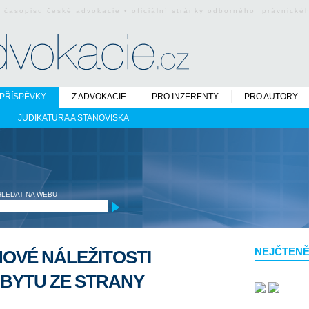
o časopisu české advokacie • oficiální stránky odborného právnick
PŘÍSPĚVKY
Z ADVOKACIE
PRO INZERENTY
PRO AUTORY
JUDIKATURA A STANOVISKA
HLEDAT NA WEBU
NEJČTENĚ
OVÉ NÁLEŽITOSTI
 BYTU ZE STRANY