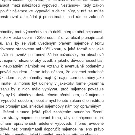
řadit mezi náležitosti výpovědi. Nestanoví-li tedy zákon
 poučit nájemce ve výpovědi o délce lhůty, v níž se může
konstruovat a ukládat ji pronajímateli nad rámec zákonné
ámitky proti výpovědi vzniká další interpretační nejasnost.
 že v ustanovení § 2286 odst. 2 o. z. uložil pronajímateli
ávu, aniž by se však uvedeným právem nájemce v textu
 dokonce stanoveno ani vůči komu, v jaké formě a v jaké
t. Zákon rovněž nestanoví žádné požadavky na obsahové
být nájemci uloženo, aby uvedl, z jakého důvodu nesouhlasí
ky neuplatnění námitek ve vztahu k eventuálně podanému
ýpovědi soudem. Jsme toho názoru, že absenci podrobné
výkladem tak, že námitky mají být nájemcem uplatněny jako
jímateli a mohou být učiněny v jakékoliv formě (písemná
bsahu by z nich mělo vyplývat, proč nájemce považuje
ly by být učiněny s dostatečným předstihem, než nájemce
 výpovědi soudem, neboť smysl tohoto zákonného institutu
 se pronajímatel, shledá-li nájemcovy námitky oprávněnými,
řešení situace ještě před zahájením soudního řízení.
 ze strany nájemce nebrání tomu, aby se nájemce mohl
umání oprávněnosti udělené výpovědi. I přes uvedené
zbývá než pronajímateli doporučit nájemce na jeho právo
yť jde o poučení jaksi formální, bez konkrétního obsahu.