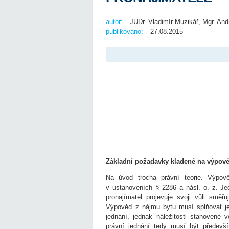
autor:
JUDr. Vladimír Muzikář, Mgr. An
publikováno:
27.08.2015
Základní požadavky kladené na výpov
Na úvod trocha právní teorie. Výpov
v ustanoveních § 2286 a násl. o. z. Je
pronajímatel projevuje svoji vůli smě
Výpověď z nájmu bytu musí splňovat je
jednání, jednak náležitosti stanovené
právní jednání tedy musí být předev