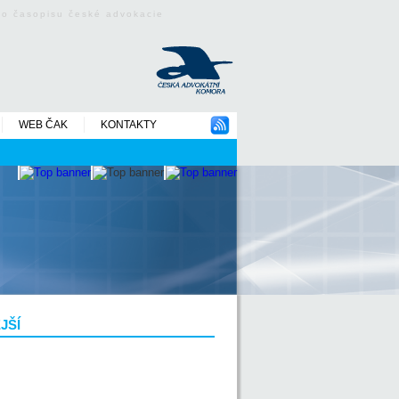
ého časopisu české advokacie
WEB ČAK
KONTAKTY
JŠÍ