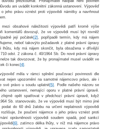
 důvodu přezkoumat. Pronajímatel naopak není povinen
 důvodu ani uvádět konkrétní zákonná ustanovení. Výpověď
o jeho právu vznést proti výpovědi námitky a navrhnout
dem.
e mezi obsahové náležitosti výpovědi patří kromě výše
toři komentářů dovozují, že ve výpovědi musí být rovněž
ípadně její počátek
[2]
, popřípadě termín, kdy má nájem
ňujeme, neboť takovýto požadavek z platné právní úpravy
i lhůtu, kdy má nájem skončit, byla obsažena v dřívější
 710 odst. 2 zákona č. 40/1964 Sb. Do nové právní úpravy
 nelze tak dovozovat, že by pronajímatel musel uvádět ve
tek či konec
[4]
.
výpověď měla v rámci splnění poučovací povinnosti dle
ovat nejen upozornění na samotné nájemcovo právo, ale i
e své právo u soudu uplatnit
[5]
. Podle našeho názoru se
aného ustanovení, nemající oporu v platné právní úpravě.
 zřejmě opět spatřovat v předchozí právní úpravě, když
1964 Sb. stanovovalo, že ve výpovědi musí být mimo jiné
podat do 60 dnů žalobu na určení neplatnosti výpovědi
 rozlišuje, že poučení nájemce o jeho právu vznést proti
umání oprávněnosti výpovědi soudem spadá, pod sankcí
výpovědi
[6]
, zatímco délka lhůty, v níž má nájemce právo
oprávněnosti výpovědi, je upravena zcela samostatně