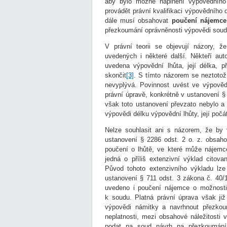
aby bylo možné naplnění výpovědního
provádět právní kvalifikaci výpovědního
dále musí obsahovat
poučení nájemce
přezkoumání oprávněnosti výpovědi sou
V právní teorii se objevují názory, ž
uvedených i některé další. Někteří au
uvedena výpovědní lhůta, její délka, př
skončit
[3]
. S tímto názorem se neztotož
nevyplývá. Povinnost uvést ve výpověd
právní úpravě, konkrétně v ustanovení §
však toto ustanovení převzato nebylo a
výpovědi délku výpovědní lhůty, její počá
Nelze souhlasit ani s názorem, že by 
ustanovení § 2286 odst. 2 o. z. obsah
poučení o lhůtě, ve které může nájemc
jedná o příliš extenzivní výklad citov
Původ tohoto extenzivního výkladu lze
ustanovení § 711 odst. 3 zákona č. 40/
uvedeno i poučení nájemce o možnosti 
k soudu. Platná právní úprava však již
výpovědi námitky a navrhnout přezko
neplatnosti, mezi obsahové náležitosti 
podat na soud návrh na přezkoumání 