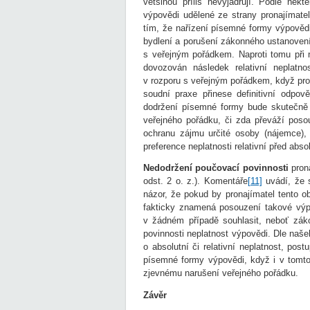
většinou příliš nevyjadřují. Podle někt
výpovědi udělené ze strany pronajímatel
tím, že nařízení písemné formy výpovědi
bydlení a porušení zákonného ustanovení
s veřejným pořádkem. Naproti tomu při
dovozován následek relativní neplatno
v rozporu s veřejným pořádkem, když pron
soudní praxe přinese definitivní odpo
dodržení písemné formy bude skutečně 
veřejného pořádku, či zda převáží posouz
ochranu zájmu určité osoby (nájemce), 
preference neplatnosti relativní před absol
Nedodržení poučovací povinnosti
prona
odst. 2 o. z.). Komentáře
[11]
uvádí, že s
názor, že pokud by pronajímatel tento o
fakticky znamená posouzení takové výp
v žádném případě souhlasit, neboť zák
povinnosti neplatnost výpovědi. Dle naš
o absolutní či relativní neplatnost, po
písemné formy výpovědi, když i v tomto
zjevnému narušení veřejného pořádku.
Závěr