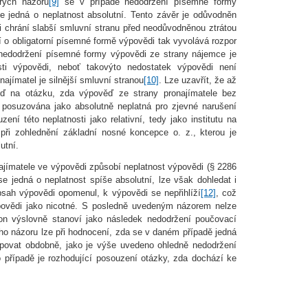
erých názorů
[9]
se v případě nedodržení písemné formy
e jedná o neplatnost absolutní. Tento závěr je odůvodněn
 chrání slabší smluvní stranu před neodůvodněnou ztrátou
 o obligatorní písemné formě výpovědi tak vyvolává rozpor
 nedodržení písemné formy výpovědi ze strany nájemce je
sti výpovědi, neboť takovýto nedostatek výpovědi není
ajímatel je silnější smluvní stranou
[10]
. Lze uzavřít, že až
věď na otázku, zda výpověď ze strany pronajímatele bez
posuzována jako absolutně neplatná pro zjevné narušení
ení této neplatnosti jako relativní, tedy jako institutu na
při zohlednění základní nosné koncepce o. z., kterou je
utní.
jímatele ve výpovědi způsobí neplatnost výpovědi (§ 2286
e jedná o neplatnost spíše absolutní, lze však dohledat i
bsah výpovědi opomenul, k výpovědi se nepřihlíží
[12]
, což
ovědi jako nicotné. S posledně uvedeným názorem nelze
on výslovně stanoví jako následek nedodržení poučovací
eho názoru lze při hodnocení, zda se v daném případě jedná
stupovat obdobně, jako je výše uvedeno ohledně nedodržení
 případě je rozhodující posouzení otázky, zda dochází ke