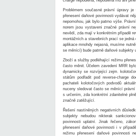
charge nepodléhá, nepodléhá mu ani plněn
Problémem současné právní úpravy je 
přenesení daňové povinnosti vydávat něj
nepomohou, jak bylo patrno výše. Právní 
norem jsou vystaveni značné právní nej
nevědí, zda mají v konkrétním případě re
montážních a stavebních prací se jedná o
aplikace mnohdy nejasná, musíme nutně 
se měnící) bude patrně daňové subjekty uv
Zboží a služby podléhající režimu přene
často měnit. Účelem zavedení MRR bylo o
dynamicky se rozvíjející zejm. kolotoč
státům podřadit pod reverse-charge do
pachateli kolotočových podvodů aktuá
nuceny sledovat často se měnící právní
s určením, zda konkrétní zdanitelné pln
značně zatěžující.
Řešení nastíněných negativních důsled
subjekty nebudou nikterak sankciono
povinnosti uplatní. Jinak řečeno, zák
přenesení daňové povinnosti i v případě,
režimu přenesení daňové povinnosti ne