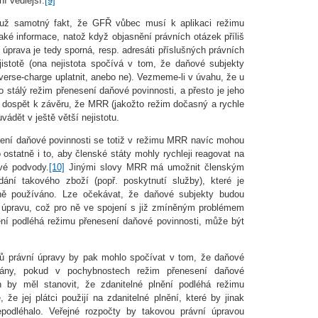
í vedlejší.
[9]
už samotný fakt, že GFŘ vůbec musí k aplikaci režimu
aké informace, natož když objasnění právních otázek příliš
úprava je tedy sporná, resp. adresáti příslušných právních
istotě (ona nejistota spočívá v tom, že daňové subjekty
verse-charge uplatnit, anebo ne). Vezmeme-li v úvahu, že u
 stálý režim přenesení daňové povinnosti, a přesto je jeho
dospět k závěru, že MRR (jakožto režim dočasný a rychle
ádět v ještě větší nejistotu.
sení daňové povinnosti se totiž v režimu MRR navíc mohou
statně i to, aby členské státy mohly rychleji reagovat na
ové podvody.
[10]
Jinými slovy MRR má umožnit členským
dání takového zboží (popř. poskytnutí služby), které je
lně používáno. Lze očekávat, že daňové subjekty budou
 úpravu, což pro ně ve spojení s již zmíněným problémem
ění podléhá režimu přenesení daňové povinnosti, může být
ků právní úpravy by pak mohlo spočívat v tom, že daňové
vány, pokud v pochybnostech režim přenesení daňové
on by měl stanovit, že zdanitelné plnění podléhá režimu
 že jej plátci použijí na zdanitelné plnění, které by jinak
podléhalo. Veřejné rozpočty by takovou právní úpravou