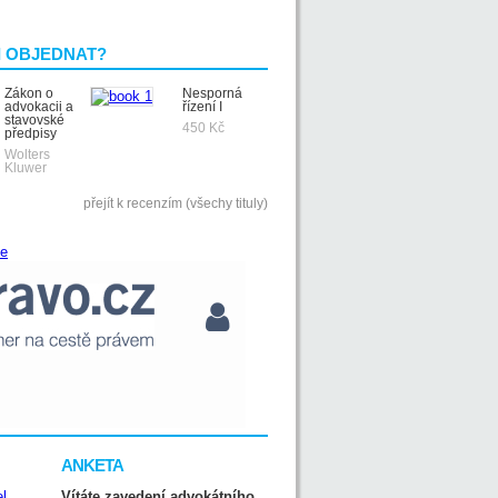
I OBJEDNAT?
Zákon o
Nesporná
advokacii a
řízení I
stavovské
450 Kč
předpisy
Wolters
Kluwer
přejít k recenzím (všechy tituly)
ANKETA
Vítáte zavedení advokátního