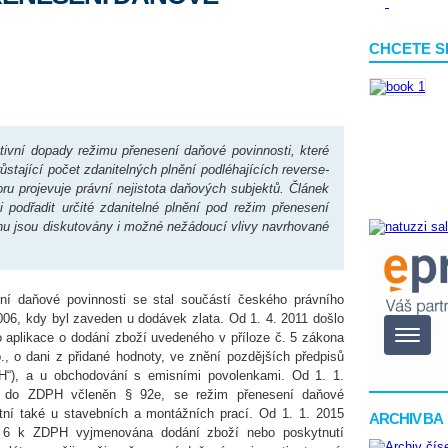
CHCETE S
tivní dopady režimu přenesení daňové povinnosti, které
ůstající počet zdanitelných plnění podléhajících reverse-
ru projevuje právní nejistota daňových subjektů. Článek
podřadit určité zdanitelné plnění pod režim přenesení
rhu jsou diskutovány i možné nežádoucí vlivy navrhované
ní daňové povinnosti se stal součástí českého právního
2006, kdy byl zaveden u dodávek zlata. Od 1. 4. 2011 došlo
ho aplikace o dodání zboží uvedeného v příloze č. 5 zákona
., o dani z přidané hodnoty, ve znění pozdějších předpisů
PH“), a u obchodování s emisními povolenkami. Od 1. 1.
l do ZDPH včleněn § 92e, se režim přenesení daňové
atní také u stavebních a montážních prací. Od 1. 1. 2015
ARCHIV BA
e 6 k ZDPH vyjmenována dodání zboží nebo poskytnutí