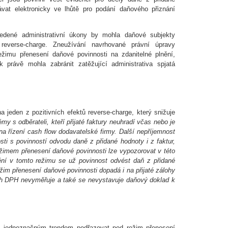
vat elektronicky ve lhůtě pro podání daňového přiznání
edené administrativní úkony by mohla daňové subjekty
everse-charge. Zneužívání navrhované právní úpravy
ežimu přenesení daňové povinnosti na zdanitelné plnění,
 právě mohla zabránit zatěžující administrativa spjatá
a jeden z pozitivních efektů reverse-charge, který snižuje
lémy s odběrateli, kteří přijaté faktury neuhradí včas nebo je
a řízení cash flow dodavatelské firmy. Další nepříjemnost
ti s povinností odvodu daně z přidané hodnoty i z faktur,
režimem přenesení daňové povinnosti lze vypozorovat v této
nění v tomto režimu se už povinnost odvést daň z přidané
žim přenesení daňové povinnosti dopadá i na přijaté zálohy
ich DPH nevyměřuje a také se nevystavuje daňový doklad k
e jednoznačným trendem podřazovat pod režim přenesení