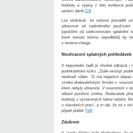
hodnoty a výpisy z této evidence podá
správci daně.
[13]
Lze očekávat, že nutnost provádět uv
odrazovat od nadměrného používání r
(upuštění od sankcionování uplatnění r
které tomuto režimu nepodléhá) by tak
s reverse-charge.
Neuhrazení splatných pohledávek
V neposlední řadě je vhodné odkázat i n
podnikatelské riziko.
„Stále existují prob
neuhradí vůbec. To má negativní dopad n
vzniká dodavatelským firmám v souvislos
které nebyly uhrazeny. V souvislosti s 
oblasti pozitivní změnu. Dodavatele pl
hodnoty z vystavených faktur netýká. Re
u stavebních prací, a to tak, že se z n
přijaté platbě.“
[14]
Závěrem
V úvodu článku bylo předestřeno, že j