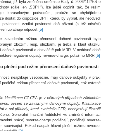
ěrnici, jíž byla změněna směrnice Rady č. 2006/112/ES o
oty (dále jen „SDPH“), lze ještě doplnit tak, že režim
ňuje karuselovým podvodům, protože se chybějícímu
ůže dostat do dispozice DPH, kterou by vybral, ale neodvedl
 povinnosti vzniká povinnost daň přiznat (a též odvést)
roveň uplatňuje odpočet.
[5]
že zavedením režimu přenesení daňové povinnosti bylo
ným zbožím, resp. službami, je třeba si klást otázku,
ení daňové povinnosti a obzvláště pak MRR. V nedávné době
 některé negativní dopady reverse-charge, potažmo MRR.
[6]
o plnění pod režim přenesení daňové povinnosti
nosti neaplikuje všeobecně, mají daňové subjekty v praxi
í podléhá režimu přenesení daňové povinnosti, což ostatně
dle klasifikace CZ-CPA je v některých případech základním
ňovou, ovšem se závažnými daňovými dopady. Klasifikace
ní a ani příklady, které zveřejnilo GFŘ, neobjasňují filozofii
eno, Generální finanční ředitelství ve zmíněné informaci
tavební práce) reverse-charge podléhají, podléhají reverse-
ím související. Pokud naopak hlavní plnění režimu reverse-