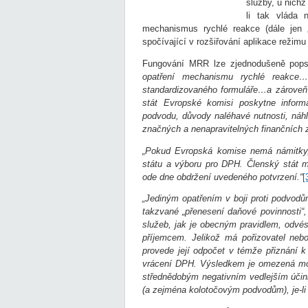
služby, u nichž
li tak vláda
mechanismus rychlé reakce (dále jen 
spočívající v rozšiřování aplikace režim
Fungování MRR lze zjednodušeně popsa
opatření mechanismu rychlé reakce…,
standardizovaného formuláře…a zároveň
stát Evropské komisi poskytne informa
podvodu, důvody naléhavé nutnosti, náh
značných a nenapravitelných finančních z
„Pokud Evropská komise nemá námitky,
státu a výboru pro DPH. Členský stát m
ode dne obdržení uvedeného potvrzení.“
[
„Jediným opatřením v boji proti podvodů
takzvané „přenesení daňové povinnosti
služeb, jak je obecným pravidlem, odvés
příjemcem. Jelikož má pořizovatel neb
provede její odpočet v témže přiznání 
vrácení DPH. Výsledkem je omezená mo
střednědobým negativním vedlejším účin
(a zejména kolotočovým podvodům), je-li 