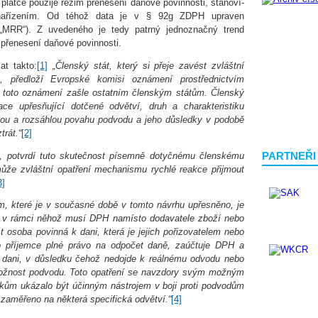
 plátce použije režim přenesení daňové povinnosti, stanoví-
 nařízením. Od téhož data je v § 92g ZDPH upraven
„MRR“). Z uvedeného je tedy patrný jednoznačný trend
u přenesení daňové povinnosti.
t takto:
[1]
„Členský stát, který si přeje zavést zvláštní
 předloží Evropské komisi oznámení prostřednictvím
 toto oznámení zašle ostatním členským státům. Členský
ce upřesňující dotčené odvětví, druh a charakteristiku
lou a rozsáhlou povahu podvodu a jeho důsledky v podobě
trát.“
[2]
PARTNEŘI
 potvrdí tuto skutečnost písemně dotyčnému členskému
ůže zvláštní opatření mechanismu rychlé reakce přijmout
3]
m, které je v současné době v tomto návrhu upřesněno, je
“, v rámci něhož musí DPH namísto dodavatele zboží nebo
t osoba povinná k dani, která je jejich pořizovatelem nebo
o příjemce plné právo na odpočet daně, zaúčtuje DPH a
k dani, v důsledku čehož nedojde k reálnému odvodu nebo
žnost podvodu. Toto opatření se navzdory svým možným
kům ukázalo být účinným nástrojem v boji proti podvodům
zaměřeno na některá specifická odvětví.“
[4]