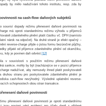
dopady by mělo nadužívání tohoto institutu, resp. zda by
ovinnosti na cash-flow daňových subjektů
 souvisí dopady režimu přenesení daňové povinnosti na
charge má oproti standardnímu režimu výhodu u příjemců
tovateli zdanitelného plnění platit částku vč. DPH (namísto
latní nárok na odpočet). Na druhé straně je efekt opačný –
tnění reverse-charge přijde o jistou formu bezúročné půjčky,
tředky přijaté od příjemce zdanitelného plnění od okamžiku,
ku, kdy je povinen daň odvést.
[12]
a v souvislosti s použitím režimu přenesení daňové
dná sankce, mohly by být (nacházejíce se v pozici příjemce
-charge nadužívat, aby nemusely ihned platit poskytovateli
a druhou stranu pro poskytovatele zdanitelného plnění je
ediska cash-flow nevýhodný. Výsledné uplatnění reverse-
ávacích schopnostech obou stran transakce.
 přenesení daňové povinnosti
žimu přenesení daňové povinnosti je oproti standardnímu
tci jsou povinni vést evidenci pro účely daně z přidané