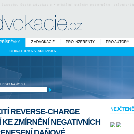
o časopisu české advokacie • oficiální stránky odborného právnick
PŘÍSPĚVKY
Z ADVOKACIE
PRO INZERENTY
PRO AUTORY
JUDIKATURA A STANOVISKA
HLEDAT NA WEBU
NEJČTENĚ
ŽITÍ REVERSE-CHARGE
 KE ZMÍRNĚNÍ NEGATIVNÍCH
ŘENESENÍ DAŇOVÉ