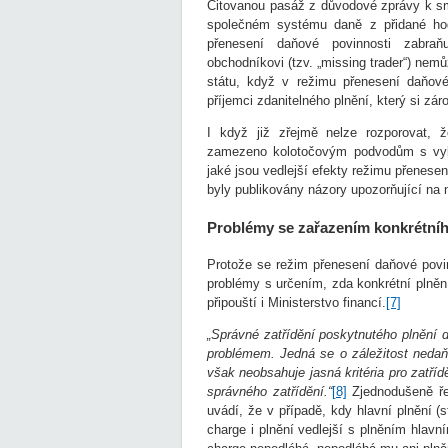
Citovanou pasáž z důvodové zprávy k sm
společném systému daně z přidané hodn
přenesení daňové povinnosti zabra
obchodníkovi (tzv. „missing trader“) nem
státu, když v režimu přenesení daňové
příjemci zdanitelného plnění, který si zá
I když již zřejmě nelze rozporovat, 
zamezeno kolotočovým podvodům s vybra
jaké jsou vedlejší efekty režimu přenes
byly publikovány názory upozorňující na
Problémy se zařazením konkrétníh
Protože se režim přenesení daňové povin
problémy s určením, zda konkrétní plněn
připouští i Ministerstvo financí.
[7]
„Správné zatřídění poskytnutého plnění 
problémem. Jedná se o záležitost neda
však neobsahuje jasná kritéria pro zatřídě
správného zatřídění.“
[8]
Zjednodušeně řeč
uvádí, že v případě, kdy hlavní plnění (s
charge i plnění vedlejší s plněním hlavn