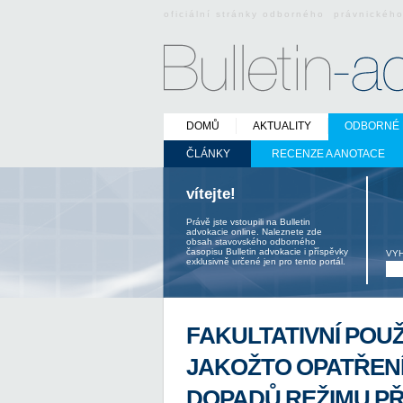
oficiální stránky odborného právnickéh
DOMŮ
AKTUALITY
ODBORNÉ 
ČLÁNKY
RECENZE A ANOTACE
vítejte!
Právě jste vstoupili na Bulletin
advokacie online. Naleznete zde
obsah stavovského odborného
časopisu Bulletin advokacie i příspěvky
VY
exklusivně určené jen pro tento portál.
FAKULTATIVNÍ POU
JAKOŽTO OPATŘENÍ
DOPADŮ REŽIMU P