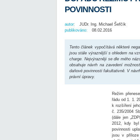
POVINNOSTI
autor:
JUDr. Ing. Michael Šefčík
publikováno:
08.02.2016
Tento článek vypočítává některé nega
jsou stále výraznější s ohledem na vzr
charge. Nejvýrazněji se dle mého názo
obsahuje návrh na zavedení možnosti 
daňové povinnosti fakultativně. V náv
právní úpravy.
Režim přenese
řádu od 1. 1. 
k rozšíření je
č. 235/2004 Sb
(dále jen „ZD
2012, kdy by
povinnosti upl
jsou v příloz