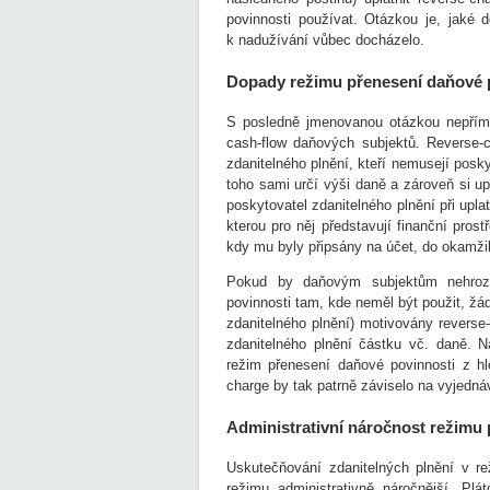
povinnosti používat. Otázkou je, jaké 
k nadužívání vůbec docházelo.
Dopady režimu přenesení daňové p
S posledně jmenovanou otázkou nepřímo
cash-flow daňových subjektů. Reverse-
zdanitelného plnění, kteří nemusejí posky
toho sami určí výši daně a zároveň si up
poskytovatel zdanitelného plnění při upla
kterou pro něj představují finanční pros
kdy mu byly připsány na účet, do okamži
Pokud by daňovým subjektům nehrozil
povinnosti tam, kde neměl být použit, žá
zdanitelného plnění) motivovány reverse
zdanitelného plnění částku vč. daně. N
režim přenesení daňové povinnosti z hl
charge by tak patrně záviselo na vyjedn
Administrativní náročnost režimu
Uskutečňování zdanitelných plnění v re
režimu administrativně náročnější. Plá