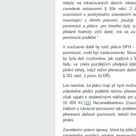
nebyly na inkasovaných daních nikte
zavedené ustanovení § 92e odst. 2 
souvislosti s poskytnutím stavebních n
související s těmito pracemi, použij
povinnosti a plátce, pro kterého byly t
přidané hodnoty výši daně, má se za 
povinnosti podléhá.“
V současné době by totiž plátce DPH – 
povinnosti, mohl být sankcionován. Mus
by byla daň zvyšována, jak vyplývá z 
řádu, ve znění pozdějších předpisů (dá
plnění tehdy, když režim přenesení daňov
§ 251 odst. 1 písm. b) DŘ).
Lze namítat, že plátci mají již nyní mo
zdanitelné plnění podléhá režimu přene
však spjato s dodatečnými náklady pro p
10 000 Kč.
[11]
Nezanedbatelnou (časov
žádosti o závazné posouzení tak problém
přenesení daňové povinnosti, neřeší tí
plnění.
Zavedením právní úpravy, která by plátc
následného postihu) uplatnit reverse-c