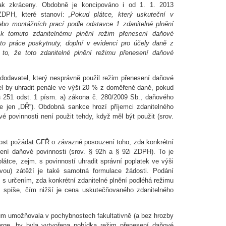
rak zkráceny. Obdobně je koncipováno i od 1. 1. 2013
ZDPH, které stanoví:
„Pokud plátce, který uskuteční v
ebo montážních prací podle odstavce 1 zdanitelné plnění
e k tomuto zdanitelnému plnění režim přenesení daňové
yto práce poskytnuty, doplní v evidenci pro účely daně z
to, že toto zdanitelné plnění režimu přenesení daňové
dodavatel, který nesprávně použil režim přenesení daňové
el by uhradit penále ve výši 20 % z doměřené daně, pokud
§ 251 odst. 1 písm. a) zákona č. 280/2009 Sb., daňového
le jen „DŘ“). Obdobná sankce hrozí příjemci zdanitelného
é povinnosti není použit tehdy, když měl být použit (srov.
žnost požádat GFŘ o závazné posouzení toho, zda konkrétní
sení daňové povinnosti (srov. § 92h a § 92i ZDPH). To je
látce, zejm. s povinností uhradit správní poplatek ve výši
ou) zátěží je také samotná formulace žádosti. Podání
 s určením, zda konkrétní zdanitelné plnění podléhá režimu
m spíše, čím nižší je cena uskutečňovaného zdanitelného
ům umožňovala v pochybnostech fakultativně (a bez hrozby
harge, by byla vytvořena pobídka režim přenesení daňové