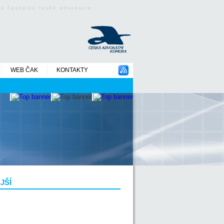
ého časopisu české advokacie
WEB ČAK
KONTAKTY
JŠÍ