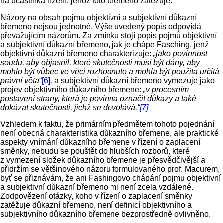
na účastníka řízení, jehož toto břemeno zatěžuje.
Názory na obsah pojmu objektivní a subjektivní důkazní
břemeno nejsou jednotné. Výše uvedený popis odpovídá
převažujícím názorům. Za zmínku stojí popis pojmů objektivní
a subjektivní důkazní břemeno, jak je chápe Fasching, jenž
objektivní důkazní břemeno charakterizuje:
„jako povinnost
soudu, aby objasnil, které skutečnosti musí být dány, aby
mohlo být vůbec ve věci rozhodnuto a mohla být použita určitá
právní věta
“
[6]
,
a subjektivní důkazní břemeno vymezuje jako
projev objektivního důkazního břemene:
„v procesním
postavení strany, která je povinna označit důkazy a také
dokázat skutečnosti, jichž se dovolává.“
[7]
Vzhledem k faktu, že primárním předmětem tohoto pojednání
není obecná charakteristika důkazního břemene, ale praktické
aspekty vnímání důkazního břemene v řízení o zaplacení
směnky, nebudu se pouštět do hlubších rozborů, které
z vymezení složek důkazního břemene je přesvědčivější a
přidržím se většinového názoru formulovaného prof. Macurem,
byť se přiznávám, že ani Fashingovo chápání pojmu objektivní
a subjektivní důkazní břemeno mi není zcela vzdálené.
Zodpovězení otázky, koho v řízení o zaplacení směnky
zatěžuje důkazní břemeno, není definicí objektivního a
subjektivního důkazního břemene bezprostředně ovlivněno.