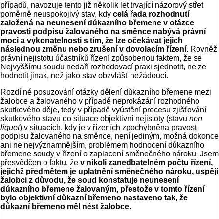
případů, navozuje tento již několik let trvající názorový střet
poměrně neuspokojivý stav, kdy
celá řada rozhodnutí
založená na neunesení důkazního břemene v otázce
pravosti podpisu žalovaného na směnce nabývá právní
moci a vykonatelnosti s tím, že lze očekávat jejich
následnou změnu nebo zrušení v dovolacím řízení.
Rovněž
právní nejistotu účastníků řízení způsobenou faktem, že se
Nejvyššímu soudu nedaří rozhodovací praxi sjednotit, nelze
hodnotit jinak, než jako stav obzvlášť nežádoucí.
Rozdílné posuzování otázky dělení důkazního břemene mezi
žalobce a žalovaného v případě neprokázání rozhodného
skutkového děje, tedy v případě vyústění procesu zjišťování
skutkového stavu do situace objektivní nejistoty (stavu
non
liquet
) v situacích, kdy je v řízeních zpochybněna pravost
podpisu žalovaného na směnce, není jediným, možná dokonce
ani ne nejvýznamnějším, problémem hodnocení důkazního
břemene soudy v řízení o zaplacení směnečného nároku. Jsem
přesvědčen o faktu, že
v nikoli zanedbatelném počtu řízení,
jejichž předmětem je uplatnění směnečného nároku, uspějí
žalobci z důvodu, že soud konstatuje neunesení
důkazního břemene žalovaným, přestože v tomto řízení
bylo objektivní důkazní břemeno nastaveno tak, že
důkazní břemeno měl nést žalobce.