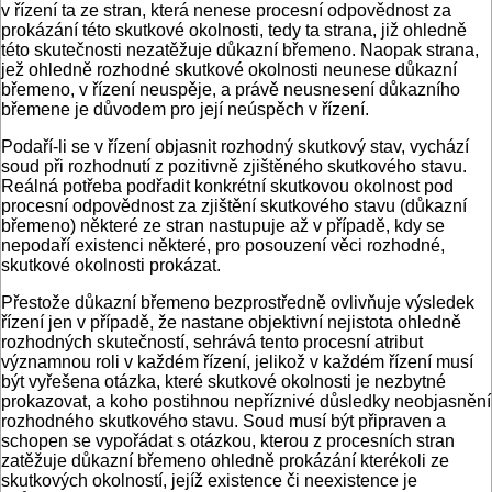
v řízení ta ze stran, která nenese procesní odpovědnost za
prokázání této skutkové okolnosti, tedy ta strana, již ohledně
této skutečnosti nezatěžuje důkazní břemeno. Naopak strana,
jež ohledně rozhodné skutkové okolnosti neunese důkazní
břemeno, v řízení neuspěje, a právě neusnesení důkazního
břemene je důvodem pro její neúspěch v řízení.
Podaří-li se v řízení objasnit rozhodný skutkový stav, vychází
soud při rozhodnutí z pozitivně zjištěného skutkového stavu.
Reálná potřeba podřadit konkrétní skutkovou okolnost pod
procesní odpovědnost za zjištění skutkového stavu (důkazní
břemeno) některé ze stran nastupuje až v případě, kdy se
nepodaří existenci některé, pro posouzení věci rozhodné,
skutkové okolnosti prokázat.
Přestože důkazní břemeno bezprostředně ovlivňuje výsledek
řízení jen v případě, že nastane objektivní nejistota ohledně
rozhodných skutečností, sehrává tento procesní atribut
významnou roli v každém řízení, jelikož v každém řízení musí
být vyřešena otázka, které skutkové okolnosti je nezbytné
prokazovat, a koho postihnou nepříznivé důsledky neobjasnění
rozhodného skutkového stavu. Soud musí být připraven a
schopen se vypořádat s otázkou, kterou z procesních stran
zatěžuje důkazní břemeno ohledně prokázání kterékoli ze
skutkových okolností, jejíž existence či neexistence je