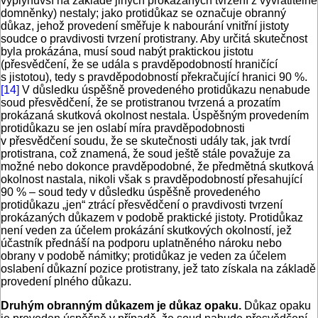
vyplynuvší na základě jiných prokázaných tvrzení z vyvratitelné
domněnky) nestaly; jako protidůkaz se označuje obranný
důkaz, jehož provedení směřuje k nabourání vnitřní jistoty
soudce o pravdivosti tvrzení protistrany. Aby určitá skutečnost
byla prokázána, musí soud nabýt praktickou jistotu
(přesvědčení, že se udála s pravděpodobností hraničící
s jistotou), tedy s pravděpodobností překračující hranici 90 %.
[14]
V důsledku úspěšně provedeného protidůkazu nenabude
soud přesvědčení, že se protistranou tvrzená a prozatím
prokázaná skutková okolnost nestala. Úspěšným provedením
protidůkazu se jen oslabí míra pravděpodobnosti
v přesvědčení soudu, že se skutečnosti udály tak, jak tvrdí
protistrana, což znamená, že soud ještě stále považuje za
možné nebo dokonce pravděpodobné, že předmětná skutková
okolnost nastala, nikoli však s pravděpodobností přesahující
90 % – soud tedy v důsledku úspěšně provedeného
protidůkazu „jen“ ztrácí přesvědčení o pravdivosti tvrzení
prokázaných důkazem v podobě praktické jistoty. Protidůkaz
není veden za účelem prokázání skutkových okolností, jež
účastník přednáší na podporu uplatněného nároku nebo
obrany v podobě námitky; protidůkaz je veden za účelem
oslabení důkazní pozice protistrany, jež tato získala na základě
provedení plného důkazu.
Druhým obranným důkazem je důkaz opaku.
Důkaz opaku