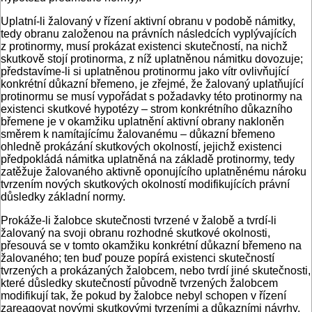
Uplatní-li žalovaný v řízení aktivní obranu v podobě námitky,
tedy obranu založenou na právních následcích vyplývajících
z protinormy, musí prokázat existenci skutečností, na nichž
skutkově stojí protinorma, z níž uplatněnou námitku dovozuje;
představíme-li si uplatněnou protinormu jako vítr ovlivňující
konkrétní důkazní břemeno, je zřejmé, že žalovaný uplatňující
protinormu se musí vypořádat s požadavky této protinormy na
existenci skutkové hypotézy – strom konkrétního důkazního
břemene je v okamžiku uplatnění aktivní obrany nakloněn
směrem k namítajícímu žalovanému – důkazní břemeno
ohledně prokázání skutkových okolností, jejichž existenci
předpokládá námitka uplatněná na základě protinormy, tedy
zatěžuje žalovaného aktivně oponujícího uplatněnému nároku
tvrzením nových skutkových okolností modifikujících právní
důsledky základní normy.
Prokáže-li žalobce skutečnosti tvrzené v žalobě a tvrdí-li
žalovaný na svoji obranu rozhodné skutkové okolnosti,
přesouvá se v tomto okamžiku konkrétní důkazní břemeno na
žalovaného; ten buď pouze popírá existenci skutečností
tvrzených a prokázaných žalobcem, nebo tvrdí jiné skutečnosti,
které důsledky skutečností původně tvrzených žalobcem
modifikují tak, že pokud by žalobce nebyl schopen v řízení
zareagovat novými skutkovými tvrzeními a důkazními návrhy,