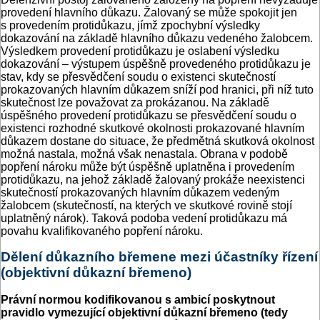
provedení hlavního důkazu. Žalovaný se může spokojit jen
s provedením protidůkazu, jímž zpochybní výsledky
dokazování na základě hlavního důkazu vedeného žalobcem.
Výsledkem provedení protidůkazu je oslabení výsledku
dokazování – výstupem úspěšně provedeného protidůkazu je
stav, kdy se přesvědčení soudu o existenci skutečností
prokazovaných hlavním důkazem sníží pod hranici, při níž tuto
skutečnost lze považovat za prokázanou. Na základě
úspěšného provedení protidůkazu se přesvědčení soudu o
existenci rozhodné skutkové okolnosti prokazované hlavním
důkazem dostane do situace, že předmětná skutková okolnost
možná nastala, možná však nenastala. Obrana v podobě
popření nároku může být úspěšně uplatněna i provedením
protidůkazu, na jehož základě žalovaný prokáže neexistenci
skutečností prokazovaných hlavním důkazem vedeným
žalobcem (skutečností, na kterých ve skutkové rovině stojí
uplatněný nárok). Taková podoba vedení protidůkazu má
povahu kvalifikovaného popření nároku.
Dělení důkazního břemene mezi účastníky řízení
(objektivní důkazní břemeno)
Právní normou kodifikovanou s ambicí poskytnout
pravidlo vymezující objektivní důkazní břemeno (tedy