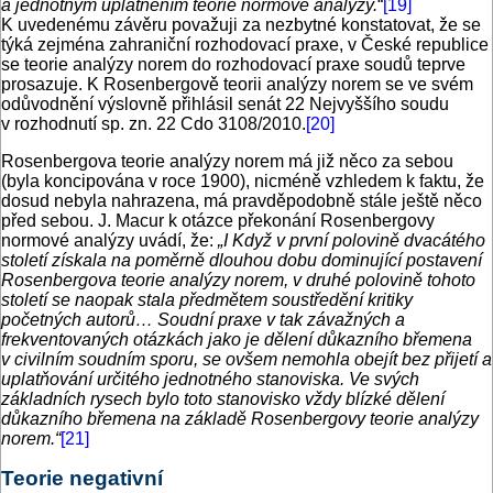
a jednotným uplatněním teorie normové analýzy.
“
[19]
K uvedenému závěru považuji za nezbytné konstatovat, že se
týká zejména zahraniční rozhodovací praxe, v České republice
se teorie analýzy norem do rozhodovací praxe soudů teprve
prosazuje. K Rosenbergově teorii analýzy norem se ve svém
odůvodnění výslovně přihlásil senát 22 Nejvyššího soudu
v rozhodnutí sp. zn. 22 Cdo 3108/2010.
[20]
Rosenbergova teorie analýzy norem má již něco za sebou
(byla koncipována v roce 1900), nicméně vzhledem k faktu, že
dosud nebyla nahrazena, má pravděpodobně stále ještě něco
před sebou. J. Macur k otázce překonání Rosenbergovy
normové analýzy uvádí, že:
„I Když v první polovině dvacátého
století získala na poměrně dlouhou dobu dominující postavení
Rosenbergova teorie analýzy norem, v druhé polovině tohoto
století se naopak stala předmětem soustředění kritiky
početných autorů… Soudní praxe v tak závažných a
frekventovaných otázkách jako je dělení důkazního břemena
v civilním soudním sporu, se ovšem nemohla obejít bez přijetí a
uplatňování určitého jednotného stanoviska. Ve svých
základních rysech bylo toto stanovisko vždy blízké dělení
důkazního břemena na základě Rosenbergovy teorie analýzy
norem.“
[21]
Teorie negativní