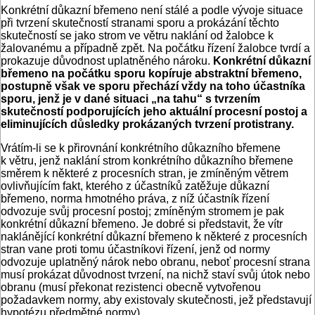
Konkrétní důkazní břemeno není stálé a podle vývoje situace
při tvrzení skutečností stranami sporu a prokázání těchto
skutečností se jako strom ve větru naklání od žalobce k
žalovanému a případně zpět. Na počátku řízení žalobce tvrdí a
prokazuje důvodnost uplatněného nároku.
Konkrétní důkazní
břemeno na počátku sporu kopíruje abstraktní břemeno,
postupně však ve sporu přechází vždy na toho účastníka
sporu, jenž je v dané situaci „na tahu“ s tvrzením
skutečností podporujících jeho aktuální procesní postoj a
eliminujících důsledky prokázaných tvrzení protistrany.
Vrátím-li se k přirovnání konkrétního důkazního břemene
k větru, jenž naklání strom konkrétního důkazního břemene
směrem k některé z procesních stran, je zmíněným větrem
ovlivňujícím fakt, kterého z účastníků zatěžuje důkazní
břemeno, norma hmotného práva, z níž účastník řízení
odvozuje svůj procesní postoj; zmíněným stromem je pak
konkrétní důkazní břemeno. Je dobré si představit, že vítr
naklánějící konkrétní důkazní břemeno k některé z procesních
stran vane proti tomu účastníkovi řízení, jenž od normy
odvozuje uplatněný nárok nebo obranu, neboť procesní strana
musí prokázat důvodnost tvrzení, na nichž staví svůj útok nebo
obranu (musí překonat rezistenci obecně vytvořenou
požadavkem normy, aby existovaly skutečnosti, jež představují
hypotézu předmětné normy).