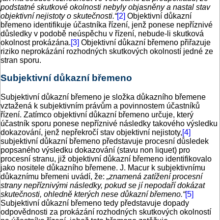
podstatné skutkové okolnosti nebyly objasněny a nastal stav
objektivní nejistoty o skutečnosti.“
[2]
Objektivní důkazní
břemeno identifikuje účastníka řízení, jenž ponese nepříznivé
důsledky v podobě neúspěchu v řízení, nebude-li skutková
okolnost prokázána.
[3]
Objektivní důkazní břemeno přiřazuje
riziko neprokázání rozhodných skutkových okolností jedné ze
stran sporu.
Subjektivní důkazní břemeno
Subjektivní důkazní břemeno je složka důkazního břemene
vztažená k subjektivním právům a povinnostem účastníků
řízení. Zatímco objektivní důkazní břemeno určuje, který
účastník sporu ponese nepříznivé následky takového výsledku
dokazování, jenž nepřekročí stav objektivní nejistoty,
[4]
subjektivní důkazní břemeno představuje procesní důsledek
popsaného výsledku dokazování (stavu non liquet) pro
procesní stranu, již objektivní důkazní břemeno identifikovalo
jako nositele důkazního břemene. J. Macur k subjektivnímu
důkaznímu břemeni uvádí, že:
„znamená
zatížení procesní
strany nepříznivými následky, pokud se jí nepodaří dokázat
skutečnosti, ohledně kterých nese důkazní břemeno.“
[5]
Subjektivní důkazní břemeno tedy představuje dopady
odpovědnosti za prokázání rozhodných skutkových okolností