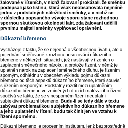
žalované v řízeních, v nichž žalovaní prokázali, že směnku
podepsali jako listinu, která však neobsahovala nejméně
jednu z podstatných náležitostí směnky, a v nichž se
v důsledku popsaného vývoje sporu stane rozhodnou
spornou skutkovou okolností fakt, zda žalovaní udělili
prvnímu majiteli směnky vyplňovací oprávnění.
Důkazní břemeno
Vycházeje z faktu, že se nejedná o všeobecnou úvahu, ale o
pojednání směřované k rozboru posuzování důkazního
břemene v některých situacích, jež nastávají v řízeních o
zaplacení směnečného nároku, a protože řízení, v němž je
uplatněn nárok na zaplacení směnečného dluhu, je řízením
sporným, odhlédnu v obecném výkladu pojmu důkazní
břemeno od těch aspektů důkazního břemene, které souvisí
s řízením nesporným. Podstatný rozdíl mezi uplatněním
důkazního břemene ve zmíněných druzích nalézacího řízení
spočívá ve faktu, že se v nesporném řízení neuplatní
subjektivní důkazní břemeno.
Budu-li se tedy dále v textu
zabývat problematikou subjektivního důkazního břemene
a jeho uplatnění v řízení, budu tak činit jen ve vztahu k
řízení spornému.
Důkazní břemeno je procesním institutem, jenž bezprostředně