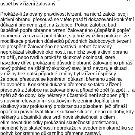
uspěl by v řízení žalovaný.
Prokáže-li žalovaný pravdivost tvrzení, na nichž založil svoji
aktivní obranu, přesouvá se v této pasáži dokazování konkrétní
důkazní břemeno zpět na žalobce. Pokud žalobce buď
úspěšně popře obranné tvrzení žalovaného („úspěšně popře“
znamená, že označí protidůkaz, s jehož využitím prokáže, že
modifikace právních důsledků původních žalobcových tvrzení
ve prospěch žalovaného nenastává, neboť žalovaný
neprokázal skutkové okolnosti, na nichž svoji aktivní obranu
založil), nebo tvrdí a prokáže skutkové okolnosti, které
navzdory dříve prokázané důvodné obraně žalovaného přináší
nový pohled na zjištěný skutkový stav, jenž navozuje situaci,
v níž by bez další případné změny byl v řízení úspěšný
žalobce, přesouvá se konkrétní důkazní břemeno zpět na
žalovaného. Konkrétní důkazní břemeno se takto v řízení
přesouvá z žalobce na žalovaného a případně zpět (a zpět … a
zpět) až do doby, kdy některý z účastníků není schopen přijít
s novými relevantními skutkovými tvrzeními doplňujícími
skutkový stav prokázaný protistranou způsobem, jež přináší
opačnou právní kvalifikaci skutkové situace, nebo do doby, kdy
některý z účastníků sice tvrdí nové skutečnosti s cílem
eliminovat důsledky prokázání skutečností protistranou,
nicméně tyto skutečnosti neprokáže; v uvedeném okamžiku se
pohyb konkrétního důkazního břemene zastaví.