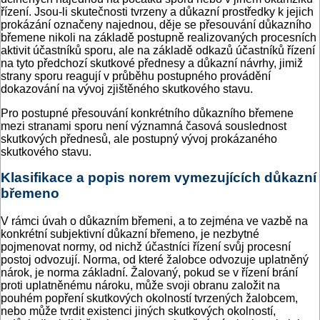
řízení. Jsou-li skutečnosti tvrzeny a důkazní prostředky k jejich
prokázání označeny najednou, děje se přesouvání důkazního
břemene nikoli na základě postupně realizovaných procesních
aktivit účastníků sporu, ale na základě odkazů účastníků řízení
na tyto předchozí skutkové přednesy a důkazní návrhy, jimiž
strany sporu reagují v průběhu postupného provádění
dokazování na vývoj zjištěného skutkového stavu.
Pro postupné přesouvání konkrétního důkazního břemene
mezi stranami sporu není významná časová souslednost
skutkových přednesů, ale postupný vývoj prokázaného
skutkového stavu.
Klasifikace a popis norem vymezujících důkazní
břemeno
V rámci úvah o důkazním břemeni, a to zejména ve vazbě na
konkrétní subjektivní důkazní břemeno, je nezbytné
pojmenovat normy, od nichž účastníci řízení svůj procesní
postoj odvozují. Norma, od které žalobce odvozuje uplatněný
nárok, je norma základní. Žalovaný, pokud se v řízení brání
proti uplatněnému nároku, může svoji obranu založit na
pouhém popření skutkových okolností tvrzených žalobcem,
nebo může tvrdit existenci jiných skutkových okolností,