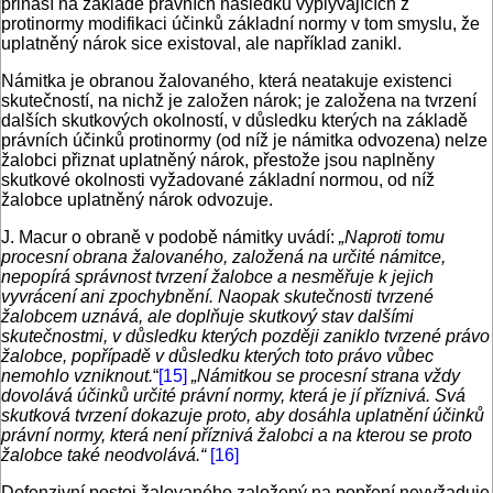
přináší na základě právních následků vyplývajících z
protinormy modifikaci účinků základní normy v tom smyslu, že
uplatněný nárok sice existoval, ale například zanikl.
Námitka je obranou žalovaného, která neatakuje existenci
skutečností, na nichž je založen nárok; je založena na tvrzení
dalších skutkových okolností, v důsledku kterých na základě
právních účinků protinormy (od níž je námitka odvozena) nelze
žalobci přiznat uplatněný nárok, přestože jsou naplněny
skutkové okolnosti vyžadované základní normou, od níž
žalobce uplatněný nárok odvozuje.
J. Macur o obraně v podobě námitky uvádí:
„Naproti tomu
procesní obrana žalovaného, založená na určité námitce,
nepopírá správnost tvrzení žalobce a nesměřuje k jejich
vyvrácení ani zpochybnění. Naopak skutečnosti tvrzené
žalobcem uznává, ale doplňuje skutkový stav dalšími
skutečnostmi, v důsledku kterých později zaniklo tvrzené právo
žalobce, popřípadě v důsledku kterých toto právo vůbec
nemohlo vzniknout.
“
[15]
„Námitkou se procesní strana vždy
dovolává účinků určité právní normy, která je jí příznivá. Svá
skutková tvrzení dokazuje proto, aby dosáhla uplatnění účinků
právní normy, která není příznivá žalobci a na kterou se proto
žalobce také neodvolává.“
[16]
Defenzivní postoj žalovaného založený na popření nevyžaduje