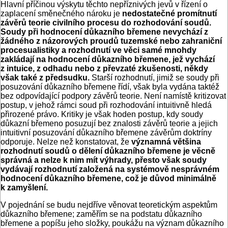
Hlavní příčinou výskytu těchto nepříznivých jevů v řízení o
zaplacení směnečného nároku je
nedostatečné promítnutí
závěrů teorie civilního procesu do rozhodování soudů.
Soudy při hodnocení důkazního břemene nevychází z
žádného z názorových proudů tuzemské nebo zahraniční
procesualistiky a rozhodnutí ve věci samé mnohdy
zakládají na hodnocení důkazního břemene, jež vychází
z intuice, z odhadu nebo z převzaté zkušenosti, někdy
však také z předsudku.
Starší rozhodnutí, jimiž se soudy při
posuzování důkazního břemene řídí, však byla vydána taktéž
bez odpovídající podpory závěrů teorie. Není namístě kritizovat
postup, v jehož rámci soud při rozhodování intuitivně hledá
přirozené právo. Kritiky je však hoden postup, kdy soudy
důkazní břemeno posuzují bez znalosti závěrů teorie a jejich
intuitivní posuzování důkazního břemene závěrům doktríny
odporuje. Nelze než konstatovat, že
významná většina
rozhodnutí soudů o dělení důkazního břemene je věcně
správná a nelze k nim mít výhrady, přesto však soudy
vydávají rozhodnutí založená na systémově nesprávném
hodnocení důkazního břemene, což je důvod minimálně
k zamyšlení.
V pojednání se budu nejdříve věnovat teoretickým aspektům
důkazního břemene; zaměřím se na podstatu důkazního
břemene a popíšu jeho složky, poukážu na význam důkazního