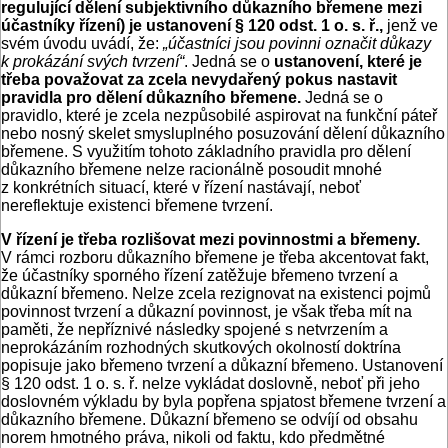
regulující dělení subjektivního důkazního břemene mezi
účastníky řízení) je ustanovení § 120 odst. 1 o. s. ř.,
jenž ve
svém úvodu uvádí, že:
„účastníci jsou povinni označit důkazy
k prokázání svých tvrzení“
. Jedná se o
ustanovení, které je
třeba považovat za zcela nevydařený pokus nastavit
pravidla pro dělení důkazního břemene.
Jedná se o
pravidlo, které je zcela nezpůsobilé aspirovat na funkční páteř
nebo nosný skelet smysluplného posuzování dělení důkazního
břemene. S využitím tohoto základního pravidla pro dělení
důkazního břemene nelze racionálně posoudit mnohé
z konkrétních situací, které v řízení nastávají, neboť
nereflektuje existenci břemene tvrzení.
V řízení je třeba rozlišovat mezi povinnostmi a břemeny.
V rámci rozboru důkazního břemene je třeba akcentovat fakt,
že účastníky sporného řízení zatěžuje břemeno tvrzení a
důkazní břemeno. Nelze zcela rezignovat na existenci pojmů
povinnost tvrzení a důkazní povinnost, je však třeba mít na
paměti, že nepříznivé následky spojené s netvrzením a
neprokázáním rozhodných skutkových okolností doktrína
popisuje jako břemeno tvrzení a důkazní břemeno. Ustanovení
§ 120 odst. 1 o. s. ř. nelze vykládat doslovně, neboť při jeho
doslovném výkladu by byla popřena spjatost břemene tvrzení a
důkazního břemene. Důkazní břemeno se odvíjí od obsahu
norem hmotného práva, nikoli od faktu, kdo předmětné