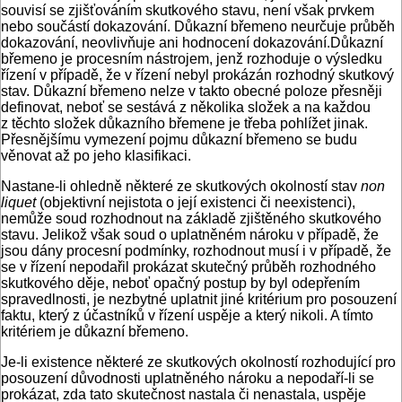
souvisí se zjišťováním skutkového stavu, není však prvkem
nebo součástí dokazování. Důkazní břemeno neurčuje průběh
dokazování, neovlivňuje ani hodnocení dokazování.Důkazní
břemeno je procesním nástrojem, jenž rozhoduje o výsledku
řízení v případě, že v řízení nebyl prokázán rozhodný skutkový
stav. Důkazní břemeno nelze v takto obecné poloze přesněji
definovat, neboť se sestává z několika složek a na každou
z těchto složek důkazního břemene je třeba pohlížet jinak.
Přesnějšímu vymezení pojmu důkazní břemeno se budu
věnovat až po jeho klasifikaci.
Nastane-li ohledně některé ze skutkových okolností stav
non
liquet
(objektivní nejistota o její existenci či neexistenci),
nemůže soud rozhodnout na základě zjištěného skutkového
stavu. Jelikož však soud o uplatněném nároku v případě, že
jsou dány procesní podmínky, rozhodnout musí i v případě, že
se v řízení nepodařil prokázat skutečný průběh rozhodného
skutkového děje, neboť opačný postup by byl odepřením
spravedlnosti, je nezbytné uplatnit jiné kritérium pro posouzení
faktu, který z účastníků v řízení uspěje a který nikoli. A tímto
kritériem je důkazní břemeno.
Je-li existence některé ze skutkových okolností rozhodující pro
posouzení důvodnosti uplatněného nároku a nepodaří-li se
prokázat, zda tato skutečnost nastala či nenastala, uspěje