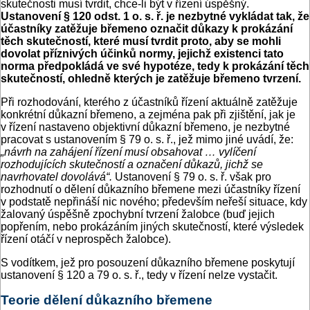
skutečnosti musí tvrdit, chce-li být v řízení úspěšný.
Ustanovení § 120 odst. 1 o. s. ř. je nezbytné vykládat tak, že
účastníky zatěžuje břemeno označit důkazy k prokázání
těch skutečností, které musí tvrdit proto, aby se mohli
dovolat příznivých účinků normy, jejichž existenci tato
norma předpokládá ve své hypotéze, tedy k prokázání těch
skutečností, ohledně kterých je zatěžuje břemeno tvrzení.
Při rozhodování, kterého z účastníků řízení aktuálně zatěžuje
konkrétní důkazní břemeno, a zejména pak při zjištění, jak je
v řízení nastaveno objektivní důkazní břemeno, je nezbytné
pracovat s ustanovením § 79 o. s. ř., jež mimo jiné uvádí, že:
„návrh na zahájení řízení musí obsahovat … vylíčení
rozhodujících skutečností a označení důkazů, jichž se
navrhovatel dovolává“.
Ustanovení § 79 o. s. ř. však pro
rozhodnutí o dělení důkazního břemene mezi účastníky řízení
v podstatě nepřináší nic nového; především neřeší situace, kdy
žalovaný úspěšně zpochybní tvrzení žalobce (buď jejich
popřením, nebo prokázáním jiných skutečností, které výsledek
řízení otáčí v neprospěch žalobce).
S vodítkem, jež pro posouzení důkazního břemene poskytují
ustanovení § 120 a 79 o. s. ř., tedy v řízení nelze vystačit.
Teorie dělení důkazního břemene