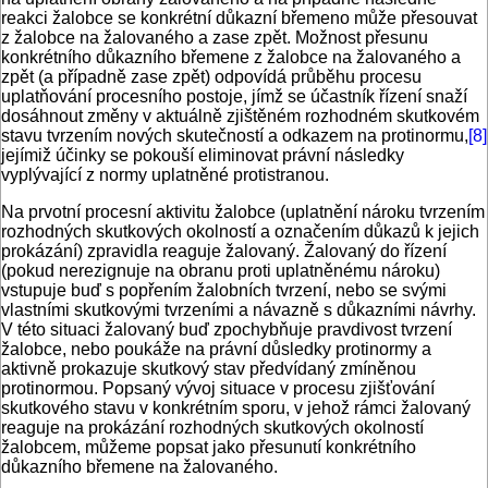
reakci žalobce se konkrétní důkazní břemeno může přesouvat
z žalobce na žalovaného a zase zpět. Možnost přesunu
konkrétního důkazního břemene z žalobce na žalovaného a
zpět (a případně zase zpět) odpovídá průběhu procesu
uplatňování procesního postoje, jímž se účastník řízení snaží
dosáhnout změny v aktuálně zjištěném rozhodném skutkovém
stavu tvrzením nových skutečností a odkazem na protinormu,
[8]
jejímiž účinky se pokouší eliminovat právní následky
vyplývající z normy uplatněné protistranou.
Na prvotní procesní aktivitu žalobce (uplatnění nároku tvrzením
rozhodných skutkových okolností a označením důkazů k jejich
prokázání) zpravidla reaguje žalovaný. Žalovaný do řízení
(pokud nerezignuje na obranu proti uplatněnému nároku)
vstupuje buď s popřením žalobních tvrzení, nebo se svými
vlastními skutkovými tvrzeními a návazně s důkazními návrhy.
V této situaci žalovaný buď zpochybňuje pravdivost tvrzení
žalobce, nebo poukáže na právní důsledky protinormy a
aktivně prokazuje skutkový stav předvídaný zmíněnou
protinormou. Popsaný vývoj situace v procesu zjišťování
skutkového stavu v konkrétním sporu, v jehož rámci žalovaný
reaguje na prokázání rozhodných skutkových okolností
žalobcem, můžeme popsat jako přesunutí konkrétního
důkazního břemene na žalovaného.