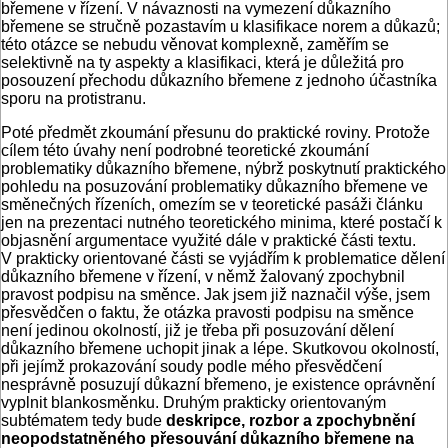
břemene v řízení. V návaznosti na vymezení důkazního
břemene se stručně pozastavím u klasifikace norem a důkazů;
této otázce se nebudu věnovat komplexně, zaměřím se
selektivně na ty aspekty a klasifikaci, která je důležitá pro
posouzení přechodu důkazního břemene z jednoho účastníka
sporu na protistranu.
Poté předmět zkoumání přesunu do praktické roviny. Protože
cílem této úvahy není podrobné teoretické zkoumání
problematiky důkazního břemene, nýbrž poskytnutí praktického
pohledu na posuzování problematiky důkazního břemene ve
směnečných řízeních, omezím se v teoretické pasáži článku
jen na prezentaci nutného teoretického minima, které postačí k
objasnění argumentace využité dále v praktické části textu.
V prakticky orientované části se vyjádřím k problematice dělení
důkazního břemene v řízení, v němž žalovaný zpochybnil
pravost podpisu na směnce. Jak jsem již naznačil výše, jsem
přesvědčen o faktu, že otázka pravosti podpisu na směnce
není jedinou okolností, již je třeba při posuzování dělení
důkazního břemene uchopit jinak a lépe. Skutkovou okolností,
při jejímž prokazování soudy podle mého přesvědčení
nesprávně posuzují důkazní břemeno, je existence oprávnění
vyplnit blankosměnku. Druhým prakticky orientovaným
subtématem tedy bude
deskripce, rozbor a zpochybnění
neopodstatněného přesouvání důkazního břemene na