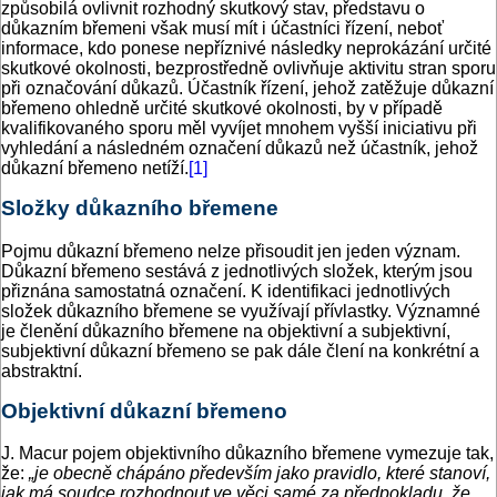
způsobilá ovlivnit rozhodný skutkový stav, představu o
důkazním břemeni však musí mít i účastníci řízení, neboť
informace, kdo ponese nepříznivé následky neprokázání určité
skutkové okolnosti, bezprostředně ovlivňuje aktivitu stran sporu
při označování důkazů. Účastník řízení, jehož zatěžuje důkazní
břemeno ohledně určité skutkové okolnosti, by v případě
kvalifikovaného sporu měl vyvíjet mnohem vyšší iniciativu při
vyhledání a následném označení důkazů než účastník, jehož
důkazní břemeno netíží.
[1]
Složky důkazního břemene
Pojmu důkazní břemeno nelze přisoudit jen jeden význam.
Důkazní břemeno sestává z jednotlivých složek, kterým jsou
přiznána samostatná označení. K identifikaci jednotlivých
složek důkazního břemene se využívají přívlastky. Významné
je členění důkazního břemene na objektivní a subjektivní,
subjektivní důkazní břemeno se pak dále člení na konkrétní a
abstraktní.
Objektivní důkazní břemeno
J. Macur pojem objektivního důkazního břemene vymezuje tak,
že:
„je obecně chápáno především jako pravidlo, které stanoví,
jak má soudce rozhodnout ve věci samé za předpokladu, že