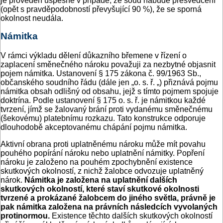
je proveden úspěšně v případě, že soud nabude přesvědčení
(opět s pravděpodobností převyšující 90 %), že se sporná
okolnost neudála.
Námitka
V rámci výkladu dělení důkazního břemene v řízení o
zaplacení směnečného nároku považuji za nezbytné objasnit
pojem námitka. Ustanovení § 175 zákona č. 99/1963 Sb.,
občanského soudního řádu (dále jen „o. s. ř. „) přiznává pojmu
námitka obsah odlišný od obsahu, jejž s tímto pojmem spojuje
doktrína. Podle ustanovení § 175 o. s. ř. je námitkou každé
tvrzení, jímž se žalovaný brání proti vydanému směnečnému
(šekovému) platebnímu rozkazu. Tato konstrukce odporuje
dlouhodobě akceptovanému chápání pojmu námitka.
Aktivní obrana proti uplatněnému nároku může mít povahu
pouhého popírání nároku nebo uplatnění námitky. Popření
nároku je založeno na pouhém zpochybnění existence
skutkových okolností, z nichž žalobce odvozuje uplatněný
nárok.
Námitka je založena na uplatnění dalších
skutkových okolností, které staví skutkové okolnosti
tvrzené a prokázané žalobcem do jiného světla, právně je
pak námitka založena na právních následcích vyvolaných
protinormou.
Existence těchto dalších skutkových okolností