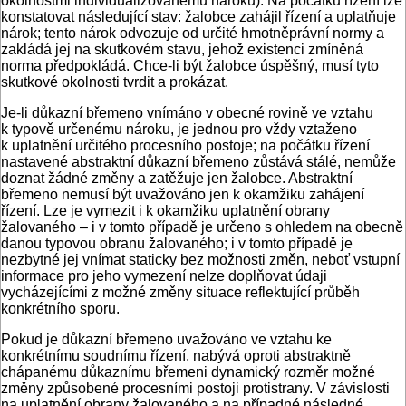
okolnostmi individualizovanému nároku). Na počátku řízení lze
konstatovat následující stav: žalobce zahájil řízení a uplatňuje
nárok; tento nárok odvozuje od určité hmotněprávní normy a
zakládá jej na skutkovém stavu, jehož existenci zmíněná
norma předpokládá. Chce-li být žalobce úspěšný, musí tyto
skutkové okolnosti tvrdit a prokázat.
Je-li důkazní břemeno vnímáno v obecné rovině ve vztahu
k typově určenému nároku, je jednou pro vždy vztaženo
k uplatnění určitého procesního postoje; na počátku řízení
nastavené abstraktní důkazní břemeno zůstává stálé, nemůže
doznat žádné změny a zatěžuje jen žalobce. Abstraktní
břemeno nemusí být uvažováno jen k okamžiku zahájení
řízení. Lze je vymezit i k okamžiku uplatnění obrany
žalovaného – i v tomto případě je určeno s ohledem na obecně
danou typovou obranu žalovaného; i v tomto případě je
nezbytné jej vnímat staticky bez možnosti změn, neboť vstupní
informace pro jeho vymezení nelze doplňovat údaji
vycházejícími z možné změny situace reflektující průběh
konkrétního sporu.
Pokud je důkazní břemeno uvažováno ve vztahu ke
konkrétnímu soudnímu řízení, nabývá oproti abstraktně
chápanému důkaznímu břemeni dynamický rozměr možné
změny způsobené procesními postoji protistrany. V závislosti
na uplatnění obrany žalovaného a na případné následné