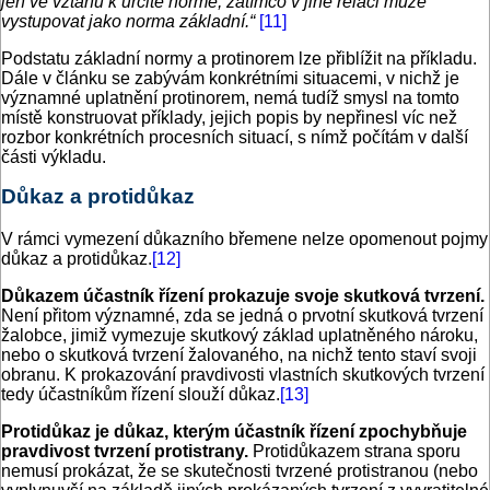
jen ve vztahu k určité normě, zatímco v jiné relaci může
vystupovat jako norma základní.“
[11]
Podstatu základní normy a protinorem lze přiblížit na příkladu.
Dále v článku se zabývám konkrétními situacemi, v nichž je
významné uplatnění protinorem, nemá tudíž smysl na tomto
místě konstruovat příklady, jejich popis by nepřinesl víc než
rozbor konkrétních procesních situací, s nímž počítám v další
části výkladu.
Důkaz a protidůkaz
V rámci vymezení důkazního břemene nelze opomenout pojmy
důkaz a protidůkaz.
[12]
Důkazem účastník řízení prokazuje svoje skutková tvrzení.
Není přitom významné, zda se jedná o prvotní skutková tvrzení
žalobce, jimiž vymezuje skutkový základ uplatněného nároku,
nebo o skutková tvrzení žalovaného, na nichž tento staví svoji
obranu. K prokazování pravdivosti vlastních skutkových tvrzení
tedy účastníkům řízení slouží důkaz.
[13]
Protidůkaz je důkaz, kterým účastník řízení zpochybňuje
pravdivost tvrzení protistrany.
Protidůkazem strana sporu
nemusí prokázat, že se skutečnosti tvrzené protistranou (nebo