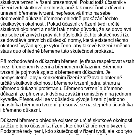
skutkové tvrzení v řízení prezentoval. Pokud totiž účastník v
řízení tvrdí skutkové okolnosti, aniž tak musí činit z důvodu
unesení břemene tvrzení, nepřesouvá tímto na sebe
dobrovolně důkazní břemeno ohledně prokázání těchto
skutkových okolností. Pokud účastník v řízení tvrdí určité
skutkové okolnosti a nečiní tak z toho důvodu, že se dovolává
pro sebe příznivých právních důsledků těchto skutečností (že
se dovolává právních důsledků normy, která existenci těchto
okolností vyžaduje), je vyloučeno, aby takové tvrzení změnilo
staus quo ohledně břemene tuto skutečnost prokázat.
Při rozhodování o důkazním břemeni je třeba respektovat vztah
mezi břemenem tvrzení a břemenem důkazním. Břemeno
tvrzení je pojmově spjato s břemenem důkazním. Je
nemyslitelné, aby v konkrétním řízení zatěžovalo ohledně
určité skutkové okolnosti břemeno tvrzení jednu stranu a
břemeno důkazní protistranu. Břemeno tvrzení a břemeno
důkazní lze přirovnat k dvěma zavážím umístěným na jednom
kyvadle. Přesouvá-li se v důsledku vývoje řízení z jednoho
účastníka břemeno tvrzení, přesouvá se na stejného účastníka
i břemeno důkazní.
Důkazní břemeno ohledně existence určité skutkové okolnosti
zatěžuje toho účastníka řízení, kterého tíží břemeno tvrzení.
Podstatné tedy není, kdo skutečnosti v řízení tvrdí, ale kdo tyto