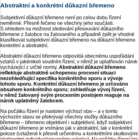
Abstraktní a konkrétní důkazní břemeno
Subjektivní důkazní břemeno není po celou dobu řízení
neměnné. Přesně řečeno ne všechny jeho součásti.
S ohledem na možnost sledování přesouvání důkazního
břemene z žalobce na žalovaného a případně zpět je vhodné
klasifikovat subjektivní důkazní břemeno na důkazní břemeno
konkrétní a abstraktní.
Abstraktní důkazní břemeno odpovídá obecnému uspořádání
vztahů v jakémkoli soudním řízení, v němž je uplatňován nárok
vycházející z určité normy.
Abstraktní důkazní břemeno
reflektuje abstraktně uchopenou procesní situaci
nezohledňující specifika konkrétního sporu a vývoje
tohoto sporu. Konkrétní důkazní břemeno je určováno
obsahem konkrétního sporu; zohledňuje vývoj řízení,
v němž žalovaný svým procesním postojem reaguje na
nárok uplatněný žalobcem.
Na počátku řízení je nastolen výchozí stav – a v tomto
výchozím stavu se překrývají všechny složky důkazního
břemene – břemeno objektivní i subjektivní, když subjektivní
důkazní břemeno je vnímáno jak v abstraktní, tak v konkrétní
poloze (vztažené k přesně určenému a konkrétními skutkovými