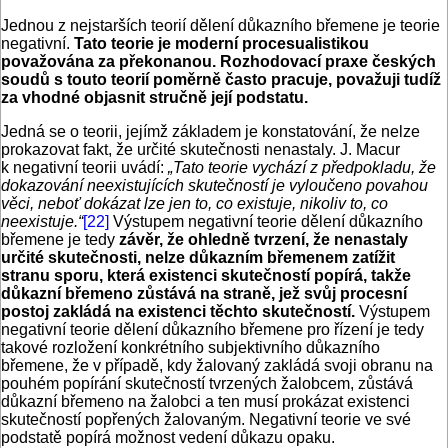
Jednou z nejstarších teorií dělení důkazního břemene je teorie
negativní.
Tato teorie je moderní procesualistikou
považována za překonanou. Rozhodovací praxe českých
soudů s touto teorií poměrně často pracuje, považuji tudíž
za vhodné objasnit stručně její podstatu.
Jedná se o teorii, jejímž základem je konstatování, že nelze
prokazovat fakt, že určité skutečnosti nenastaly. J. Macur
k negativní teorii uvádí:
„Tato teorie vychází z předpokladu, že
dokazování neexistujících skutečností je vyloučeno povahou
věci, neboť dokázat lze jen to, co existuje, nikoliv to, co
neexistuje.“
[22]
Výstupem negativní teorie dělení důkazního
břemene je tedy
závěr, že ohledně tvrzení, že nenastaly
určité skutečnosti, nelze důkazním břemenem zatížit
stranu sporu, která existenci skutečností popírá, takže
důkazní břemeno zůstává na straně, jež svůj procesní
postoj zakládá na existenci těchto skutečností.
Výstupem
negativní teorie dělení důkazního břemene pro řízení je tedy
takové rozložení konkrétního subjektivního důkazního
břemene, že v případě, kdy žalovaný zakládá svoji obranu na
pouhém popírání skutečností tvrzených žalobcem, zůstává
důkazní břemeno na žalobci a ten musí prokázat existenci
skutečností popřených žalovaným. Negativní teorie ve své
podstatě popírá možnost vedení důkazu opaku.