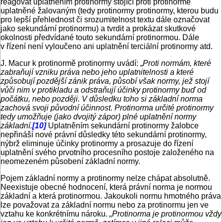
reagovat uplatněním protinormy stojící proti protinormě
uplatněné žalovaným (tedy protinormy protinormy, kterou budu
pro lepší přehlednost či srozumitelnost textu dále označovat
jako sekundární protinormu) a tvrdit a prokázat skutkové
okolnosti předvídané touto sekundární protinormou. Dále
v řízení není vyloučeno ani uplatnění terciální protinormy atd.
J. Macur k protinormě protinormy uvádí: „
Proti normám, které
zabraňují
vzniku práva nebo jeho uplatnitelnosti a které
způsobují pozdější zánik práva, působí však normy, jež stojí
vůči nim v protikladu a odstraňují účinky protinormy buď od
počátku, nebo později. V důsledku toho si základní norma
zachová svoji původní účinnost. Protinorma určité protinormy
tedy umožňuje (jako dvojitý zápor) plné uplatnění normy
základní.
[10]
Uplatněním sekundární protinormy žalobce
nepřináší nové právní důsledky této sekundární protinormy,
nýbrž eliminuje účinky protinormy a prosazuje do řízení
uplatnění svého prvotního procesního postoje založeného na
neomezeném působení základní normy.
Pojem základní normy a protinormy nelze chápat absolutně.
Neexistuje obecné hodnocení, která právní norma je normou
základní a která protinormou. Jakoukoli normu hmotného práva
lze považovat za základní normu nebo za protinormu jen ve
vztahu ke konkrétnímu nároku.
„Protinorma je protinormou vždy