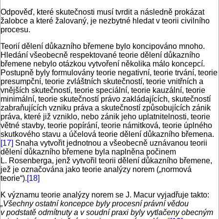
Odpověď, které skutečnosti musí tvrdit a následně prokázat
žalobce a které žalovaný, je nezbytné hledat v teorii civilního
procesu.
Teorií dělení důkazního břemene bylo koncipováno mnoho.
Hledání všeobecně respektované teorie dělení důkazního
břemene nebylo otázkou vytvoření několika málo koncepcí.
Postupně byly formulovány teorie negativní, teorie trvání, teorie
presumpční, teorie zvláštních skutečností, teorie vnitřních a
vnějších skutečností, teorie speciální, teorie kauzální, teorie
minimální, teorie skutečností právo zakládajících, skutečností
zabraňujících vzniku práva a skutečností způsobujících zánik
práva, které již vzniklo, nebo zánik jeho uplatnitelnosti, teorie
větné stavby, teorie popírání, teorie námitková, teorie úplného
skutkového stavu a účelová teorie dělení důkazního břemena.
[17]
Snaha vytvořit jednotnou a všeobecně uznávanou teorii
dělení důkazního břemene byla naplněna počinem
L. Rosenberga, jenž vytvořil teorii dělení důkazního břemene,
jež je označována jako teorie analýzy norem („normová
teorie“).
[18]
K významu teorie analýzy norem se J. Macur vyjadřuje takto:
„Všechny ostatní koncepce byly procesní právní vědou
v podstatě odmítnuty a v soudní praxi byly vytlačeny obecným