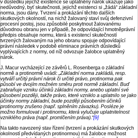
v důsledku jejichž existence se uplatněný nárok ukazuje jako
nedůvodný, byť skutečnosti, jejichž existenci si „žádá“ základní
norma, jsou dány. Tvrzení a prokázání těchto dalších
skutkových okolností, na nichž žalovaný staví svůj defenzivní
procesní postoj, jsou způsobilé poskytnout žalovanému
důvodnou obranu jen v případě, že odpovídající hmotněprávní
předpis obsahuje normu, která s existencí skutečností
tvrzených žalovaným na jeho obranu spojuje odpovídající
právní následek v podobě eliminace právních důsledků
vyplývajících z normy, od níž odvozuje žalobce uplatněný
nárok.
J. Macur vycházející ze závěrů L. Rosenberga o základní
normě a protinormě uvádí:
„Základní norma zakládá, resp.
vytváří určitý právní nárok či určité právo, protinorma pak
působí ve dvojím možném směru proti normě základní. Buď
zabraňuje vzniku účinků základní normy, anebo uplatní své
působení později, takže právo, které vzniklo a uplatnilo se jako
účinky normy základní, bude později působením účinků
protinormy zrušeno (např. splněním závazku). Posléze je
možno formulovat i protinormu, která vylučuje uplatnitelnost
vzniklého práva (např. promlčením práva).“
[9]
Na takto navozený stav řízení (tvrzení a prokázání skutkových
okolností předvídaných protinormou) má žalobce možnost