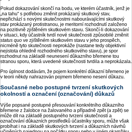
Pokud dokazování skončí na bodu, ve kterém účastník, jenž je
„na tahu“ s potřebou změnit prokázaný skutkový stav,
nepřichází s novými skutečnostmi nabourávajícími skutkový
stav prokázaný protistranou, je meritorní rozhodnutí založeno
na pozitivně zjištěném skutkovém stavu. Skončí-li dokazování
v situaci, kdy účastník tvrdí nové skutečnosti způsobilé změnit
status quo
ve zjištěném skutkovém stavu v jeho prospěch,
nicméně tyto skutečnosti neprokáže (nastane tedy objektivní
nejistota ohledně rozhodného skutkového stavu), je spor
rozhodnut na základě neunesení důkazního břemene tou
stranou sporu, která uvedené skutečnosti tvrdila a neprokázala.
Pro úplnost dodávám, že pojem konkrétní důkazní břemeno je
v teorii někdy nahrazován pojmem břemeno nesení důkazu.
Současné nebo postupné tvrzení skutkových
okolností a označení (označování) důkazů
Výše popsané postupné přesouvání konkrétního důkazního
břemene z žalobce na žalovaného a případně zpět (a zpět) se
může dít na základě postupného tvrzení skutečností a
označování důkazních prostředků účastníky sporu, může však
probíhat i na základě skutkových tvrzení a důkazních návrhů
učiněných najednou na počátku sporu nebo v jiném okamžiku