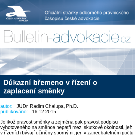
Důkazní břemeno v řízení o
zaplacení směnky
autor:
JUDr. Radim Chalupa, Ph.D.
publikováno:
16.12.2015
Jelikož pravost směnky a zejména pak pravost podpisu
vyhotoveného na směnce nepatří mezi skutkové okolnosti, jež
v řízeních bývají učiněny spornými, jen v zanedbatelném počtu