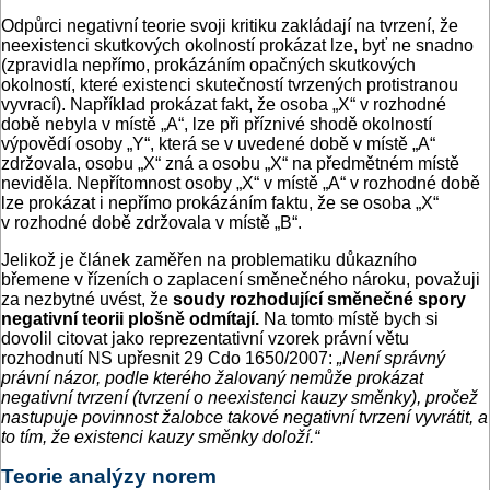
Odpůrci negativní teorie svoji kritiku zakládají na tvrzení, že
neexistenci skutkových okolností prokázat lze, byť ne snadno
(zpravidla nepřímo, prokázáním opačných skutkových
okolností, které existenci skutečností tvrzených protistranou
vyvrací). Například prokázat fakt, že osoba „X“ v rozhodné
době nebyla v místě „A“, lze při příznivé shodě okolností
výpovědí osoby „Y“, která se v uvedené době v místě „A“
zdržovala, osobu „X“ zná a osobu „X“ na předmětném místě
neviděla. Nepřítomnost osoby „X“ v místě „A“ v rozhodné době
lze prokázat i nepřímo prokázáním faktu, že se osoba „X“
v rozhodné době zdržovala v místě „B“.
Jelikož je článek zaměřen na problematiku důkazního
břemene v řízeních o zaplacení směnečného nároku, považuji
za nezbytné uvést, že
soudy rozhodující směnečné spory
negativní teorii plošně odmítají.
Na tomto místě bych si
dovolil citovat jako reprezentativní vzorek právní větu
rozhodnutí NS upřesnit 29 Cdo 1650/2007:
„Není správný
právní názor, podle kterého žalovaný nemůže prokázat
negativní tvrzení (tvrzení o neexistenci kauzy směnky), pročež
nastupuje povinnost žalobce takové negativní tvrzení vyvrátit, a
to tím, že existenci kauzy směnky doloží.“
Teorie analýzy norem