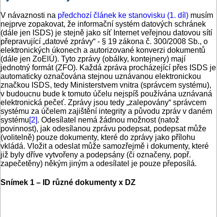
V návaznosti na
předchozí článek ke stanovisku (1. díl)
musím
nejprve zopakovat, že informační systém datových schránek
(dále jen ISDS) je stejně jako síť Internet veřejnou datovou sítí
přepravující „datové zprávy“ - § 19 zákona č. 300/2008 Sb., o
elektronických úkonech a autorizované konverzi dokumentů
(dále jen ZoElÚ). Tyto zprávy (obálky, kontejnery) mají
jednotný formát (ZFO). Každá zpráva procházející přes ISDS je
automaticky označována stejnou uznávanou elektronickou
značkou ISDS, tedy Ministerstvem vnitra (správcem systému),
v budoucnu bude k tomuto účelu nejspíš používána uznávaná
elektronická pečeť. Zprávy jsou tedy „zalepovány“ správcem
systému za účelem zajištění integrity a původu zpráv v daném
systému
[2]
. Odesílatel nemá žádnou možnost (natož
povinnost), jak odesílanou zprávu podepsat, podepsat může
(volitelně) pouze dokumenty, které do zprávy jako přílohu
vkládá. Vložit a odeslat může samozřejmě i dokumenty, které
již byly dříve vytvořeny a podepsány (či označeny, popř.
zapečetěny) někým jiným a odesílatel je pouze přeposílá.
Snímek 1 – ID různé dokumenty x DZ