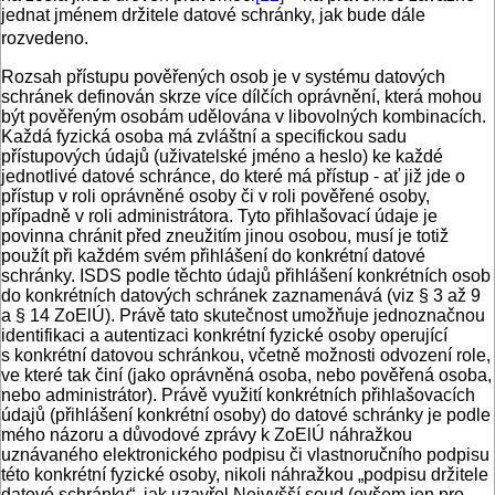
jednat jménem držitele datové schránky, jak bude dále
rozvedeno.
Rozsah přístupu pověřených osob je v systému datových
schránek definován skrze více dílčích oprávnění, která mohou
být pověřeným osobám udělována v libovolných kombinacích.
Každá fyzická osoba má zvláštní a specifickou sadu
přístupových údajů (uživatelské jméno a heslo) ke každé
jednotlivé datové schránce, do které má přístup - ať již jde o
přístup v roli oprávněné osoby či v roli pověřené osoby,
případně v roli administrátora. Tyto přihlašovací údaje je
povinna chránit před zneužitím jinou osobou, musí je totiž
použít při každém svém přihlášení do konkrétní datové
schránky. ISDS podle těchto údajů přihlášení konkrétních osob
do konkrétních datových schránek zaznamenává (viz § 3 až 9
a § 14 ZoElÚ). Právě tato skutečnost umožňuje jednoznačnou
identifikaci a autentizaci konkrétní fyzické osoby operující
s konkrétní datovou schránkou, včetně možnosti odvození role,
ve které tak činí (jako oprávněná osoba, nebo pověřená osoba,
nebo administrátor). Právě využití konkrétních přihlašovacích
údajů (přihlášení konkrétní osoby) do datové schránky je podle
mého názoru a důvodové zprávy k ZoElÚ náhražkou
uznávaného elektronického podpisu či vlastnoručního podpisu
této konkrétní fyzické osoby, nikoli náhražkou „podpisu držitele
datové schránky“, jak uzavřel Nejvyšší soud (ovšem jen pro