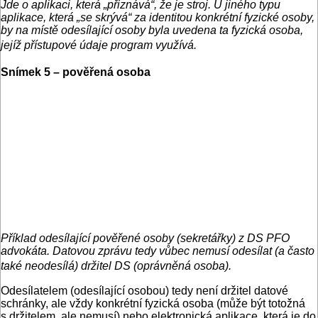
Jde o aplikaci, která „přiznává“, že je stroj. U jiného typu
aplikace, která „se skrývá“ za identitou konkrétní fyzické osoby,
by na místě odesílající osoby byla uvedena ta fyzická osoba,
jejíž přístupové údaje program využívá.
Snímek 5 – pověřená osoba
Příklad odesílající pověřené osoby (sekretářky) z DS PFO
advokáta. Datovou zprávu tedy vůbec nemusí odesílat (a často
také neodesílá) držitel DS (oprávněná osoba).
Odesílatelem (odesílající osobou) tedy není držitel datové
schránky, ale vždy konkrétní fyzická osoba (může být totožná
s držitelem, ale nemusí) nebo elektronická aplikace, která je do