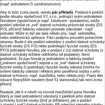
(např. jednatelem či zaměstnancem).
Aby to bylo zcela jasné, uvedu
pár příkladů
. Podává-li podání
podle obsahu společnost XY, s.r.o., jednající svým jednatelem
Novákem (společnost je např. žalobcem - podatelem), může
podání odeslat ze „své“ datové schránky právnické osoby (DS
PO), přičemž fakticky odeslání provede odesílatel - např.
jednatel. Může to být ale také někdo jiný, např. sekretářka,
nebo elektronická aplikace. Fikci podpisu prozatím ponechme
stranou. Bude-li ale podání odesláno z osobní datové schránky
fyzické osoby (DS FO) nebo podnikající fyzické osoby (DS
PFO) jednatele Nováka, jde o podání z cizí datové schránky (z
datové schránky držitele odlišného od podatele). Není
podstatné, že pan Novák je jednatelem a fakticky podání
(„jménem společnosti“) sepsal a ze „své“ datové schránky
fyzické osoby či podnikající fyzické osoby odeslal (mohla ho
ovšem fakticky odeslat i některá jeho pověřená osoba v jeho
datové schránce, např. manželka, nebo někdo jiný). Popis této
situace Nejvyšším soudem (bod 51 stanoviska) tak není zcela
přesný.
Naopak, jde-li o návrh na rozvod manželství pana Nováka
(který je také jednatelem) odeslaný z jakékoli jeho datové
schránky fyzické osoby (jímž je držitelem), jde o podání
z vlastní („své“) datové schránky. Při odeslání stejného návrhu