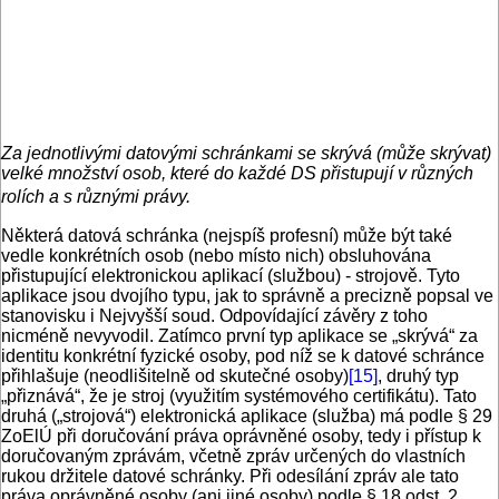
Za jednotlivými datovými schránkami se skrývá (může skrývat)
velké množství osob, které do každé DS přistupují v různých
rolích a s různými právy.
Některá datová schránka (nejspíš profesní) může být také
vedle konkrétních osob (nebo místo nich) obsluhována
přistupující elektronickou aplikací (službou) - strojově. Tyto
aplikace jsou dvojího typu, jak to správně a precizně popsal ve
stanovisku i Nejvyšší soud. Odpovídající závěry z toho
nicméně nevyvodil. Zatímco první typ aplikace se „skrývá“ za
identitu konkrétní fyzické osoby, pod níž se k datové schránce
přihlašuje (neodlišitelně od skutečné osoby)
[15]
, druhý typ
„přiznává“, že je stroj (využitím systémového certifikátu). Tato
druhá („strojová“) elektronická aplikace (služba) má podle § 29
ZoElÚ při doručování práva oprávněné osoby, tedy i přístup k
doručovaným zprávám, včetně zpráv určených do vlastních
rukou držitele datové schránky. Při odesílání zpráv ale tato
práva oprávněné osoby (ani jiné osoby) podle § 18 odst. 2