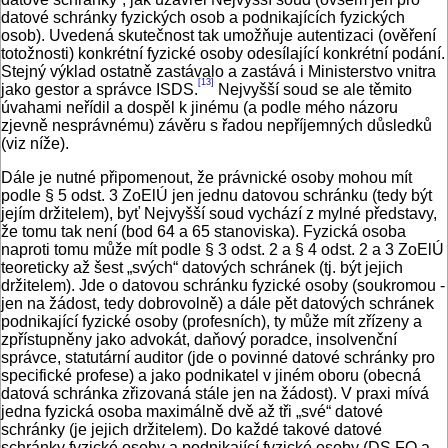
datové schránky fyzických osob a podnikajících fyzických
osob). Uvedená skutečnost tak umožňuje autentizaci (ověření
totožnosti) konkrétní fyzické osoby odesílající konkrétní podání.
Stejný výklad ostatně zastávalo a zastává i Ministerstvo vnitra
[13]
jako gestor a správce ISDS.
Nejvyšší soud se ale těmito
úvahami neřídil a dospěl k jinému (a podle mého názoru
zjevně nesprávnému) závěru s řadou nepříjemných důsledků
(viz níže).
Dále je nutné připomenout, že právnické osoby mohou mít
podle § 5 odst. 3 ZoElÚ jen jednu datovou schránku (tedy být
jejím držitelem), byť Nejvyšší soud vychází z mylné představy,
že tomu tak není (bod 64 a 65 stanoviska). Fyzická osoba
naproti tomu může mít podle § 3 odst. 2 a § 4 odst. 2 a 3 ZoElÚ
teoreticky až šest „svých“ datových schránek (tj. být jejich
držitelem). Jde o datovou schránku fyzické osoby (soukromou -
jen na žádost, tedy dobrovolně) a dále pět datových schránek
podnikající fyzické osoby (profesních), ty může mít zřízeny a
zpřístupněny jako advokát, daňový poradce, insolvenční
správce, statutární auditor (jde o povinné datové schránky pro
specifické profese) a jako podnikatel v jiném oboru (obecná
datová schránka zřizovaná stále jen na žádost). V praxi mívá
jedna fyzická osoba maximálně dvě až tři „své“ datové
schránky (je jejich držitelem). Do každé takové datové
schránky fyzické osoby a podnikající fyzické osoby (DS FO a