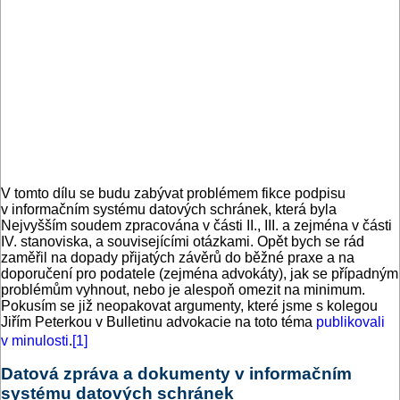
V tomto dílu se budu zabývat problémem fikce podpisu
v informačním systému datových schránek, která byla
Nejvyšším soudem zpracována v části II., III. a zejména v části
IV. stanoviska, a souvisejícími otázkami. Opět bych se rád
zaměřil na dopady přijatých závěrů do běžné praxe a na
doporučení pro podatele (zejména advokáty), jak se případným
problémům vyhnout, nebo je alespoň omezit na minimum.
Pokusím se již neopakovat argumenty, které jsme s kolegou
Jiřím Peterkou v Bulletinu advokacie na toto téma
publikovali
v minulosti
.
[1]
Datová zpráva a dokumenty v informačním
systému datových schránek