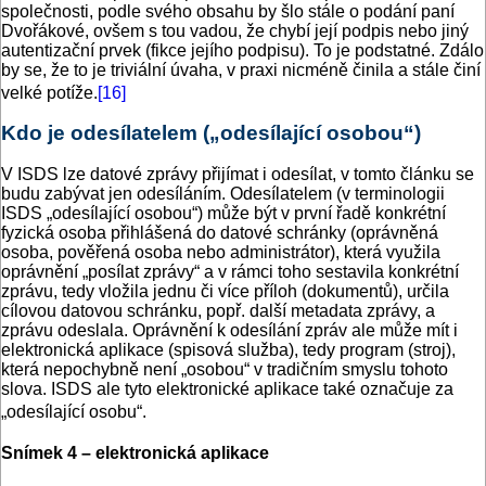
společnosti, podle svého obsahu by šlo stále o podání paní
Dvořákové, ovšem s tou vadou, že chybí její podpis nebo jiný
autentizační prvek (fikce jejího podpisu). To je podstatné. Zdálo
by se, že to je triviální úvaha, v praxi nicméně činila a stále činí
velké potíže.
[16]
Kdo je odesílatelem („odesílající osobou“)
V ISDS lze datové zprávy přijímat i odesílat, v tomto článku se
budu zabývat jen odesíláním. Odesílatelem (v terminologii
ISDS „odesílající osobou“) může být v první řadě konkrétní
fyzická osoba přihlášená do datové schránky (oprávněná
osoba, pověřená osoba nebo administrátor), která využila
oprávnění „posílat zprávy“ a v rámci toho sestavila konkrétní
zprávu, tedy vložila jednu či více příloh (dokumentů), určila
cílovou datovou schránku, popř. další metadata zprávy, a
zprávu odeslala. Oprávnění k odesílání zpráv ale může mít i
elektronická aplikace (spisová služba), tedy program (stroj),
která nepochybně není „osobou“ v tradičním smyslu tohoto
slova. ISDS ale tyto elektronické aplikace také označuje za
„odesílající osobu“.
Snímek 4 – elektronická aplikace