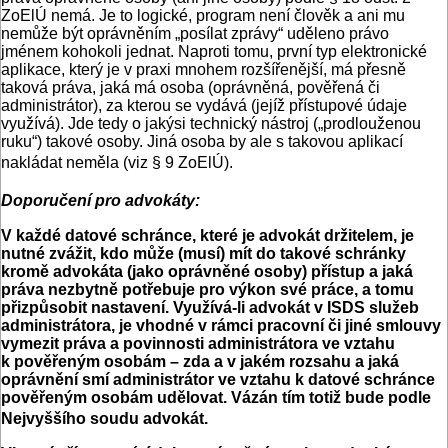
ZoElÚ nemá. Je to logické, program není člověk a ani mu
nemůže být oprávněním „posílat zprávy“ uděleno právo
jménem kohokoli jednat. Naproti tomu, první typ elektronické
aplikace, který je v praxi mnohem rozšířenější, má přesně
taková práva, jaká má osoba (oprávněná, pověřená či
administrátor), za kterou se vydává (jejíž přístupové údaje
využívá). Jde tedy o jakýsi technický nástroj („prodlouženou
ruku“) takové osoby. Jiná osoba by ale s takovou aplikací
nakládat neměla (viz § 9 ZoElÚ).
Doporučení pro advokáty:
V každé datové schránce, které je advokát držitelem, je
nutné zvážit, kdo může (musí) mít do takové schránky
kromě advokáta (jako oprávněné osoby) přístup a jaká
práva nezbytně potřebuje pro výkon své práce, a tomu
přizpůsobit nastavení. Využívá-li advokát v ISDS služeb
administrátora, je vhodné v rámci pracovní či jiné smlouvy
vymezit práva a povinnosti administrátora ve vztahu
k pověřeným osobám – zda a v jakém rozsahu a jaká
oprávnění smí administrátor ve vztahu k datové schránce
pověřeným osobám udělovat. Vázán tím totiž bude podle
Nejvyššího soudu advokát.