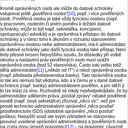
Kromě oprávněných osob ale může do datové schránky
vstupovat ještě „pověřená osoba“
[10]
, popř. i více pověřených
osob. Pověřená osoba je také vždy fyzickou osobou (např.
v pracovním, osobním či jiném poměru k držiteli datové
schránky, může to být např. sekretářka, koncipient,
spolupracující advokát) a je oprávněna k přístupu do datové
schránky a v rámci toho k úkonům v rozsahu stanoveném
oprávněnou osobou nebo administrátorem, má-li administrátor
do datové schránky jako další fyzická osoba také přístup. Není
tedy přesné tvrzení Nejvyššího soudu, že důsledky při volbě
okruhu a nastavení práv pověřených osob musí uvážit
oprávněná osoba (bod 52 stanoviska). Často tuto volbu totiž
dělá administrátor
[11]
(„někdo od IT“) a nikoli oprávněná osoba
(např. předseda představenstva banky). Tato oprávněná osoba
si tak ani nemusí být vědoma, kdo a k čemu je v dané datové
schránce (např. banky) administrátorem pověřen, a jen stěží jí
to lze klást za vinu. Rozhodně se nikdy nepředpokládalo, že by
administrátor udělením práva „posílat zprávy“ nějaké pověřené
osobě (např. nové sekretářce) zřizoval „něco víc“, než jen
prosté technicko-administrativní oprávnění „něco posílat“
prostřednictvím ISDS (obdobné oprávnění „něco posílat“
poštou). Nejvyšší soud ale svým výkladem ve stanovisku
posunul uvedené oprávnění administrátora a pověřených osob
na zcela jinou úroveň pravomoci
[12]
– na pravomoc závazně