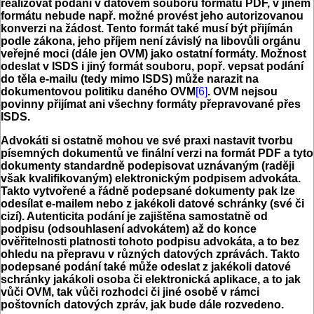
realizovat podání v datovém souboru formátu PDF, v jiném
formátu nebude např. možné provést jeho autorizovanou
konverzi na žádost. Tento formát také musí být přijímán
podle zákona, jeho příjem není závislý na libovůli orgánu
veřejné moci (dále jen OVM) jako ostatní formáty. Možnost
odeslat v ISDS i jiný formát souboru, popř. vepsat podání
do těla e-mailu (tedy mimo ISDS) může narazit na
dokumentovou politiku daného OVM
[6]
. OVM nejsou
povinny přijímat ani všechny formáty přepravované přes
ISDS.
Advokáti si ostatně mohou ve své praxi nastavit tvorbu
písemných dokumentů ve finální verzi na formát PDF a tyto
dokumenty standardně podepisovat uznávaným (raději
však kvalifikovaným) elektronickým podpisem advokáta.
Takto vytvořené a řádně podepsané dokumenty pak lze
odesílat e-mailem nebo z jakékoli datové schránky (své či
cizí). Autenticita podání je zajištěna samostatně od
podpisu (odsouhlasení advokátem) až do konce
ověřitelnosti platnosti tohoto podpisu advokáta, a to bez
ohledu na přepravu v různých datových zprávách. Takto
podepsané podání také může odeslat z jakékoli datové
schránky jakákoli osoba či elektronická aplikace, a to jak
vůči OVM, tak vůči rozhodci či jiné osobě v rámci
poštovních datových zpráv, jak bude dále rozvedeno.