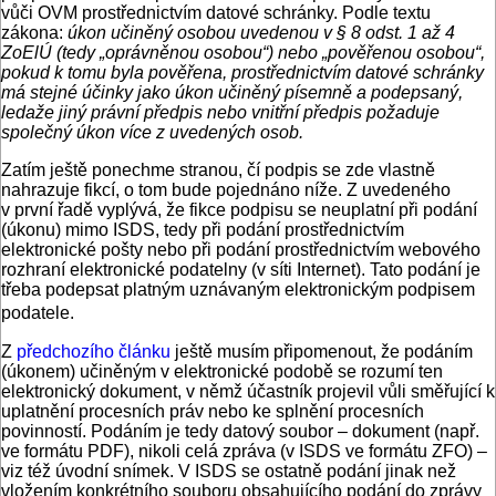
vůči OVM prostřednictvím datové schránky. Podle textu
zákona:
úkon učiněný osobou uvedenou v § 8 odst. 1 až 4
ZoElÚ (tedy „oprávněnou osobou“) nebo „pověřenou osobou“,
pokud k tomu byla pověřena, prostřednictvím datové schránky
má stejné účinky jako úkon učiněný písemně a podepsaný,
ledaže jiný právní předpis nebo vnitřní předpis požaduje
společný úkon více z uvedených osob.
Zatím ještě ponechme stranou, čí podpis se zde vlastně
nahrazuje fikcí, o tom bude pojednáno níže. Z uvedeného
v první řadě vyplývá, že fikce podpisu se neuplatní při podání
(úkonu) mimo ISDS, tedy při podání prostřednictvím
elektronické pošty nebo při podání prostřednictvím webového
rozhraní elektronické podatelny (v síti Internet). Tato podání je
třeba podepsat platným uznávaným elektronickým podpisem
podatele.
Z
předchozího článku
ještě musím připomenout, že podáním
(úkonem) učiněným v elektronické podobě se rozumí ten
elektronický dokument, v němž účastník projevil vůli směřující k
uplatnění procesních práv nebo ke splnění procesních
povinností. Podáním je tedy datový soubor – dokument (např.
ve formátu PDF), nikoli celá zpráva (v ISDS ve formátu ZFO) –
viz též úvodní snímek. V ISDS se ostatně podání jinak než
vložením konkrétního souboru obsahujícího podání do zprávy