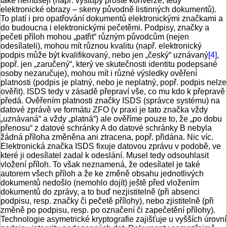
také nemusejí (např. výstupy prosté konverze, tedy
elektronické obrazy – skeny původně listinných dokumentů).
To platí i pro opatřování dokumentů elektronickými značkami a
do budoucna i elektronickými pečetěmi. Podpisy, značky a
pečeti příloh mohou „patřit“ různým původcům (nejen
odesílateli), mohou mít různou kvalitu (např. elektronický
podpis může být kvalifikovaný, nebo jen „český“ uznávaný
[4]
,
popř. jen „zaručený“, který ve skutečnosti identitu podepsané
osoby nezaručuje), mohou mít i různé výsledky ověření
platnosti (podpis je platný, nebo je neplatný, popř. podpis nelze
ověřit). ISDS tedy v zásadě přepraví vše, co mu kdo k přepravě
předá. Ověřením platnosti značky ISDS (správce systému) na
datové zprávě ve formátu ZFO (v praxi je tato značka vždy
„uznávaná“ a vždy „platná“) ale ověříme pouze to, že „po dobu
přenosu“ z datové schránky A do datové schránky B nebyla
žádná příloha změněna ani ztracena, popř. přidána. Nic víc.
Elektronická značka ISDS fixuje datovou zprávu v podobě, ve
které ji odesílatel zadal k odeslání. Musel tedy odsouhlasit
vložení příloh. To však neznamená, že odesílatel je také
autorem všech příloh a že ke změně obsahu jednotlivých
dokumentů nedošlo (nemohlo dojít) ještě před vložením
dokumentů do zprávy, a to buď nezjistitelně (při absenci
podpisu, resp. značky či pečetě přílohy), nebo zjistitelně (při
změně po podpisu, resp. po označení či zapečetění přílohy).
Technologie asymetrické kryptografie zajišťuje u vyšších úrovní