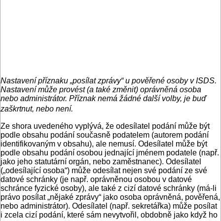
Nastavení příznaku „posílat zprávy“ u pověřené osoby v ISDS.
Nastavení může provést (a také změnit) oprávněná osoba
nebo administrátor. Příznak nemá žádné další volby, je buď
zaškrtnut, nebo není.
Ze shora uvedeného vyplývá, že odesílatel podání může být
podle obsahu podání současně podatelem (autorem podání
identifikovaným v obsahu), ale nemusí. Odesílatel může být
podle obsahu podání osobou jednající jménem podatele (např.
jako jeho statutární orgán, nebo zaměstnanec). Odesílatel
(„odesílající osoba“) může odesílat nejen své podání ze své
datové schránky (je např. oprávněnou osobou v datové
schránce fyzické osoby), ale také z cizí datové schránky (má-li
právo posílat „nějaké zprávy“ jako osoba oprávněná, pověřená,
nebo administrátor). Odesílatel (např. sekretářka) může posílat
i zcela cizí podání, které sám nevytvořil, obdobně jako když ho