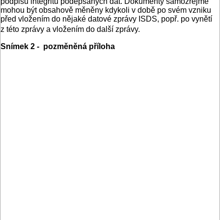
podpisu integritu podepsaných dat. Dokumenty samozřejmě
mohou být obsahově měněny kdykoli v době po svém vzniku
před vložením do nějaké datové zprávy ISDS, popř. po vynětí
z této zprávy a vložením do další zprávy.
Snímek 2 - pozměněná příloha