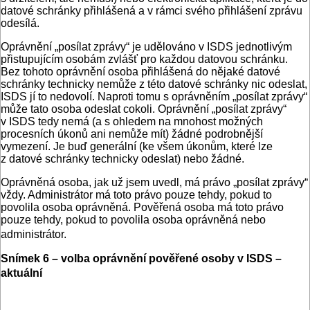
datové schránky přihlášená a v rámci svého přihlášení zprávu
odesílá.
Oprávnění „posílat zprávy“ je udělováno v ISDS jednotlivým
přistupujícím osobám zvlášť pro každou datovou schránku.
Bez tohoto oprávnění osoba přihlášená do nějaké datové
schránky technicky nemůže z této datové schránky nic odeslat,
ISDS jí to nedovolí. Naproti tomu s oprávněním „posílat zprávy“
může tato osoba odeslat cokoli. Oprávnění „posílat zprávy“
v ISDS tedy nemá (a s ohledem na mnohost možných
procesních úkonů ani nemůže mít) žádné podrobnější
vymezení. Je buď generální (ke všem úkonům, které lze
z datové schránky technicky odeslat) nebo žádné.
Oprávněná osoba, jak už jsem uvedl, má právo „posílat zprávy“
vždy. Administrátor má toto právo pouze tehdy, pokud to
povolila osoba oprávněná. Pověřená osoba má toto právo
pouze tehdy, pokud to povolila osoba oprávněná nebo
administrátor.
Snímek 6 – volba oprávnění pověřené osoby v ISDS –
aktuální