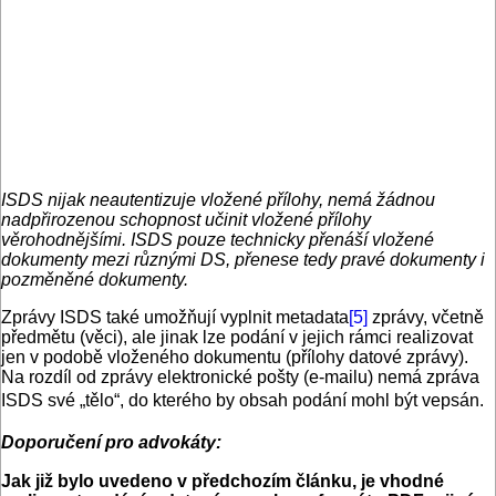
ISDS nijak neautentizuje vložené přílohy, nemá žádnou
nadpřirozenou schopnost učinit vložené přílohy
věrohodnějšími. ISDS pouze technicky přenáší vložené
dokumenty mezi různými DS, přenese tedy pravé dokumenty i
pozměněné dokumenty.
Zprávy ISDS také umožňují vyplnit metadata
[5]
zprávy, včetně
předmětu (věci), ale jinak lze podání v jejich rámci realizovat
jen v podobě vloženého dokumentu (přílohy datové zprávy).
Na rozdíl od zprávy elektronické pošty (e-mailu) nemá zpráva
ISDS své „tělo“, do kterého by obsah podání mohl být vepsán.
Doporučení pro advokáty:
Jak již bylo uvedeno v předchozím článku, je vhodné