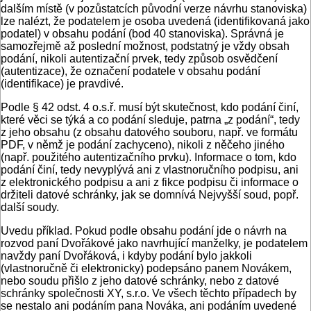
dalším místě (v pozůstatcích původní verze návrhu stanoviska)
lze nalézt, že podatelem je osoba uvedená (identifikovaná jako
podatel) v obsahu podání (bod 40 stanoviska). Správná je
samozřejmě až poslední možnost, podstatný je vždy obsah
podání, nikoli autentizační prvek, tedy způsob osvědčení
(autentizace), že označení podatele v obsahu podání
(identifikace) je pravdivé.
Podle § 42 odst. 4 o.s.ř. musí být skutečnost, kdo podání činí,
které věci se týká a co podání sleduje, patrna „z podání“, tedy
z jeho obsahu (z obsahu datového souboru, např. ve formátu
PDF, v němž je podání zachyceno), nikoli z něčeho jiného
(např. použitého autentizačního prvku). Informace o tom, kdo
podání činí, tedy nevyplývá ani z vlastnoručního podpisu, ani
z elektronického podpisu a ani z fikce podpisu či informace o
držiteli datové schránky, jak se domnívá Nejvyšší soud, popř.
další soudy.
Uvedu příklad. Pokud podle obsahu podání jde o návrh na
rozvod paní Dvořákové jako navrhující manželky, je podatelem
navždy paní Dvořáková, i kdyby podání bylo jakkoli
(vlastnoručně či elektronicky) podepsáno panem Novákem,
nebo soudu přišlo z jeho datové schránky, nebo z datové
schránky společnosti XY, s.r.o. Ve všech těchto případech by
se nestalo ani podáním pana Nováka, ani podáním uvedené