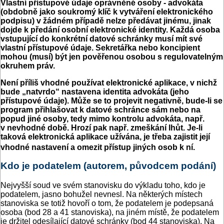
Vlastní přístupové údaje oprávněné osoby - advokáta
(obdobně jako soukromý klíč k vytváření elektronického
podpisu) v žádném případě nelze předávat jinému, jinak
dojde k předání osobní elektronické identity. Každá osoba
vstupující do konkrétní datové schránky musí mít své
vlastní přístupové údaje. Sekretářka nebo koncipient
mohou (musí) být jen pověřenou osobou s regulovatelným
okruhem práv.
Není příliš vhodné používat elektronické aplikace, v nichž
bude „natvrdo“ nastavena identita advokáta (jeho
přístupové údaje). Může se to projevit negativně, bude-li se
program přihlašovat k datové schránce sám nebo na
popud jiné osoby, tedy mimo kontrolu advokáta, např.
v nevhodné době. Hrozí pak např. zmeškání lhůt. Je-li
taková elektronická aplikace užívána, je třeba zajistit její
vhodné nastavení a omezit přístup jiných osob k ní.
Kdo je podatelem (autorem, původcem podání)
Nejvyšší soud ve svém stanovisku do výkladu toho, kdo je
podatelem, jasno bohužel nevnesl. Na některých místech
stanoviska se totiž hovoří o tom, že podatelem je podepsaná
osoba (bod 28 a 41 stanoviska), na jiném místě, že podatelem
je držitel odesílající datové schránky (bod 44 stanoviska). Na