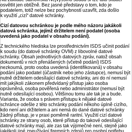
osvětlit jen obtížně. Bez jasné představy o tom, kdo je
podatelem, totiž nelze bez pochybností uzavřít, zda došlo
k využití „cizí“ datové schránky.
Cizí datovou schránkou je podle mého názoru jakákoli
datová schránka, jejímž držitelem není podatel (osoba
uvedená jako podatel v obsahu podání).
Z technického hlediska lze prostřednictvím ISDS učinit podání
k soudu (do datové schránky OVM) z libovolné datové
schránky. Obsah jednotlivých datových zpráv, natož obsah
dokumentů v nich přenášených (včetně podání) ISDS
nezkoumá, proto osoba uvedená (identifikovaná) v obsahu
podání jako podatel (účastník nebo jeho zástupce), nemusí být
nutně držitelem odesílající datové schránky, ani do ní nemusí
mít jakýkoli zákonem předvídaný přístup jako osoba
oprávněná, osoba pověřená nebo administrátor (nemusí být
nutně odesílající osobou). Většinou tomu ale tak je a bude.
Varianta, že osoba s právem přístupu k nějaké datové
schránce odešle z této schránky podání někoho úplně cizího,
kdo není ani držitelem a ani nemá do dané datové schránky
žádný přístup, je v praxi poměrně raritní. Využití cizí datové
schránky ze strany osob, které přístup do takové odesílající
datové schránky mají, ale zas tak výjimečné není, stejně jako
jakékoli jiné zneužívání firemních zdrojů pro osobní potřebu