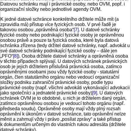
Datovou schránku mají i právnické osoby, nebo OVM, popř. i
organizační složky nebo jednotlivé agendy OVM.
K jedné datové schránce konkrétního držitele může mít (a
zpravidla má) přístup více fyzických osob. V prvé řadě je
takovou osobou „oprávněná osoba“
[7]
. U datové schránky
fyzické osoby nebo podnikající fyzické osoby je oprávněnou
osobou právě a pouze ta fyzická osoba, které byla datová
schránka zřízena (tedy držitel datové schránky, např. advokát u
své datové schránky podnikající fyzické osoby – dále jen
„PFO“
[8]
). Osoba držitele datové schránky a oprávněná osoba
v těchto případech splývají. U datových schránek právnických
osob je jejich držitelem příslušná právnická osoba, zatímco
oprávněnými osobami jsou vždy fyzické osoby - statutární
orgán, člen statutárního orgánu nebo vedoucí organizační
složky podniku zahraniční právnické osoby, podle typu
právnické osoby (např. všichni advokáti vykonávající advokacii
jako společníci a jednatelé právnické osoby)
[9]
. U datových
schránek OVM je to obdobné, u nich je držitelem daný orgán,
zatímco oprávněnou osobou je vedoucí tohoto orgánu (např.
předseda soudu). Oprávněné osoby mají vždy plný rozsah
oprávnění k úkonům v datové schránce, tato oprávnění nelze
měnit a zahrnují vždy i právo „posílat zprávy“ a také přístup
k dokumentům určeným do vlastních rukou adresáta (držitele
datové schránky).