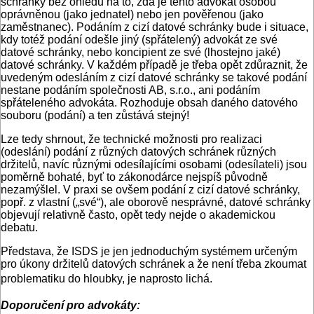
schránky bez ohledu na to, zda je tento advokát osobou
oprávněnou (jako jednatel) nebo jen pověřenou (jako
zaměstnanec). Podáním z cizí datové schránky bude i situace,
kdy totéž podání odešle jiný (spřátelený) advokát ze své
datové schránky, nebo koncipient ze své (lhostejno jaké)
datové schránky. V každém případě je třeba opět zdůraznit, že
uvedeným odesláním z cizí datové schránky se takové podání
nestane podáním společnosti AB, s.r.o., ani podáním
spřáteleného advokáta. Rozhoduje obsah daného datového
souboru (podání) a ten zůstává stejný!
Lze tedy shrnout, že technické možnosti pro realizaci
(odeslání) podání z různých datových schránek různých
držitelů, navíc různými odesílajícími osobami (odesílateli) jsou
poměrně bohaté, byť to zákonodárce nejspíš původně
nezamýšlel. V praxi se ovšem podání z cizí datové schránky,
popř. z vlastní („své“), ale oborově nesprávné, datové schránky
objevují relativně často, opět tedy nejde o akademickou
debatu.
Představa, že ISDS je jen jednoduchým systémem určeným
pro úkony držitelů datových schránek a že není třeba zkoumat
problematiku do hloubky, je naprosto lichá.
Doporučení pro advokáty: