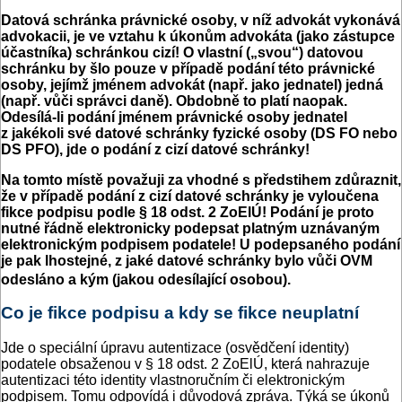
Datová schránka právnické osoby, v níž advokát vykonává
advokacii, je ve vztahu k úkonům advokáta (jako zástupce
účastníka) schránkou cizí! O vlastní („svou“) datovou
schránku by šlo pouze v případě podání této právnické
osoby, jejímž jménem advokát (např. jako jednatel) jedná
(např. vůči správci daně). Obdobně to platí naopak.
Odesílá-li podání jménem právnické osoby jednatel
z jakékoli své datové schránky fyzické osoby (DS FO nebo
DS PFO), jde o podání z cizí datové schránky!
Na tomto místě považuji za vhodné s předstihem zdůraznit,
že v případě podání z cizí datové schránky je vyloučena
fikce podpisu podle § 18 odst. 2 ZoElÚ! Podání je proto
nutné řádně elektronicky podepsat platným uznávaným
elektronickým podpisem podatele! U podepsaného podání
je pak lhostejné, z jaké datové schránky bylo vůči OVM
odesláno a kým (jakou odesílající osobou).
Co je fikce podpisu a kdy se fikce neuplatní
Jde o speciální úpravu autentizace (osvědčení identity)
podatele obsaženou v § 18 odst. 2 ZoElÚ, která nahrazuje
autentizaci této identity vlastnoručním či elektronickým
podpisem. Tomu odpovídá i důvodová zpráva. Týká se úkonů