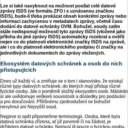
Lze si také navyknout na možnost posílat celé datové
zprávy ISDS (ve formátu ZFO i s uznávanou značkou
ISDS), bude-li třeba prokázat obsah konkrétní zprávy nebo
informaci zachycenou v metadatech zprávy, včetně času
dodání do datové schránky OVM. Bohužel, soudy zatím
stále nedisponují možností tyto zprávy ISDS (vložené jako
příloha do jiné zprávy ISDS) automaticky rozebrat a ověřit
nejen co do platnosti elektronické značky ISDS na zprávě,
ale i co do platnosti elektronického podpisu či značky na
jednotlivých dokumentech do zprávy vložených.
Ekosystém datových schránek a osob do nich
přistupujících
Dnes už každý ví, a zmiňuje se o tom i stanovisko, že existují
různé typy datových schránek, do kterých mají přístup různé
fyzické osoby. Jde o poměrně složitý ekosystém osob. Málokdo
si ale uvědomuje veškeré souvislosti a důsledky pro podávání
a pro doručování. Přílišnému zjednodušení se bohužel
nevyhnul ani Nejvyšší soud.
Nejprve si opět připomeňme terminologii. Osoba, které byla
datová schránka zřízena, ať již povinně či na žádost, je
držitelem datové schránky. Nemusí jít pouze o fyzickou osobu.