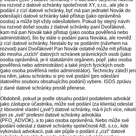
na rozvod z datové schránky společnosti XY, s.r.o., ale jde o
podání z cizí datové schránky, byť má pan jednatel Novák do
odesílající datové schránky také přístup (jako oprávněná
osoba) a může být vždy odesílatelem. Pokud by stejný návrh
na rozvod došel soudu z datové schránky paní Dvořákové,
kam má pan Novák také přístup (jako osoba pověřená nebo
administrátor), šlo by stále o podání pana Nováka, ale rovněž
z cizí datové schránky. Nestalo by se podáním (návrhem na
rozvod) paní Dvořákové! Pan Novák ostatně může mít přístup
do mnoha „cizích“ datových schránek právnických osob (jako
osoba oprávněná, je-li statutárním orgánem, popř. jako osoba
pověřená nebo administrátor) a také jiných fyzických osob
(jako osoba pověřená nebo administrátor). Technicky záleží jen
na něm, jakou schránku si pro své podání (pro odeslání
datového souboru obsahujícího podání) vybere. ISDS zprávu
z dané datové schránky prostě přenese.
Obdobně, pokud je podle obsahu podání podatelem advokát
jako zástupce účastníka, může své podání (za klienta) odeslat
z libovolné vlastní („své“) datové schránky, má-li jich více, nikoli
jen ze „své“ profesní datové schránky advokáta
(PFO_ADVOK), a to jako osoba oprávněná. Nebo může své
podání odeslat z datové schránky společnosti AB, s.r.o., kde
vykonává advokacii, pak ale půjde o podání z „cizí“ datové