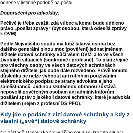
odnese v listinné podobě na poštu.
Doporučení pro advokáty:
Pečlivě je třeba zvážit, zda vůbec a komu bude uděleno
právo „posílat zprávy“ (být osobou, která odesílá zprávy
k OVM).
Podle Nejvyššího soudu má totiž taková osoba bez
dalšího generální plnou moc (pověření) jednat jménem
držitele datové schránky vůči všem OVM, a to ve všech
životních situacích (soukromě i profesně). To platí zřejmě
pro všechny osoby ve všech datových schránkách
stejného držitele, jak bude dále rozvedeno. Právě tomuto
důsledku se nelze vyhnout ani rutinním používáním
elektronického podpisu ze strany advokáta a jeho
zaměstnanců. Jedinou skutečnou obranou zůstává
nepovolit pověřeným osobám ani administrátorům
posílání zpráv z jakékoli datové schránky, které je advokát
držitelem (nejen z profesní DS PFO).
Kdy jde o podání z cizí datové schránky a kdy z
vlastní („své“) datové schránky
Na základě stanoviska Nejvyššího soudu si lze tuto situaci