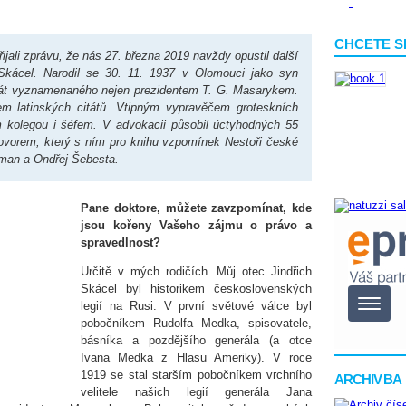
CHCETE S
ijali zprávu, že nás 27. března 2019 navždy opustil další
Skácel. Narodil se 30. 11. 1937 v Olomouci jako syn
át vyznamenaného nejen prezidentem T. G. Masarykem.
m latinských citátů. Vtipným vypravěčem groteskních
m kolegou i šéfem. V advokacii působil úctyhodných 55
hovorem, který s ním pro knihu vzpomínek Nestoři české
Toman a Ondřej Šebesta.
Pane doktore, můžete zavzpomínat, kde
jsou kořeny Vašeho zájmu o právo a
spravedlnost?
Určitě v mých rodičích. Můj otec Jindřich
Skácel byl historikem československých
legií na Rusi. V první světové válce byl
pobočníkem Rudolfa Medka, spisovatele,
básníka a pozdějšího generála (a otce
Ivana Medka z Hlasu Ameriky). V roce
1919 se stal starším pobočníkem vrchního
ARCHIV BA
velitele našich legií generála Jana