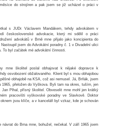
měsíce do strojíren a pak jsem se již ucházel o práci v
etkal s JUDr. Václavem Mandákem, tehdy advokátem v
edí československé advokacie, který mi sdělil o práci
ružení advokátů v Brně mne přijalo jako koncipienta do
Nastoupil jsem do Advokátní poradny č. 1 v Divadelní ulici
. To byl začátek mé advokátní činnosti.
y mne školitel poslal obhajovat k nějaké dopravce k
ehdy osvobození obžalovaného. Klient byl s mou obhajobou
 úspěšné obhajobě na KSA, což asi nemusel. Já, Brňák, jsem
u 1965, přeložen do Vyškova. Byli tam na okres, tuším, jen
 Jan Plhal, přísný školitel. Obveselit mne mohl jen krátký
ném pracovišti vyškovské poradny ve Slavkově. Doktor
m oknem jsou klíče, a v kanceláři byl vzkaz, kde je schován
le návrat do Brna mne, bohužel, nečekal. V září 1965 jsem