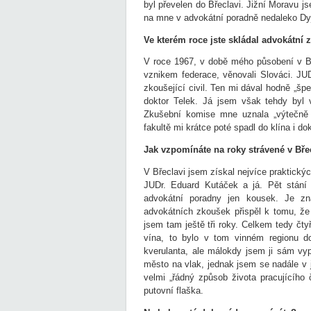
byl převelen do Břeclavi. Jižní Moravu 
na mne v advokátní poradně nedaleko Dy
Ve kterém roce jste skládal advokátní
V roce 1967, v době mého působení v Bře
vznikem federace, věnovali Slováci. JUD
zkoušející civil. Ten mi dával hodně „špe
doktor Telek. Já jsem však tehdy byl 
Zkušební komise mne uznala „výtečně 
fakultě mi krátce poté spadl do klína i dok
Jak vzpomínáte na roky strávené v Bře
V Břeclavi jsem získal nejvíce praktickýc
JUDr. Eduard Kutáček a já. Pět stání
advokátní poradny jen kousek. Je z
advokátních zkoušek přispěl k tomu, že 
jsem tam ještě tři roky. Celkem tedy čtyři
vína, to bylo v tom vinném regionu d
kverulanta, ale málokdy jsem ji sám vy
město na vlak, jednak jsem se nadále v 
velmi „řádný způsob života pracujícího 
putovní flaška.