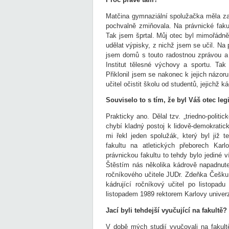
Matčina gymnaziální spolužačka měla z
pochvalně zmiňovala. Na právnické fakul
Tak jsem šprtal. Můj otec byl mimořádně
udělat výpisky, z nichž jsem se učil. Na p
jsem domů s touto radostnou zprávou a z
Institut tělesné výchovy a sportu. Ta
Přiklonil jsem se nakonec k jejich názo
učitel očistit školu od studentů, jejichž ká
Souviselo to s tím, že byl Váš otec leg
Prakticky ano. Dělal tzv. „triedno-polit
chybí kladný postoj k lidově-demokratic
mi řekl jeden spolužák, který byl již
fakultu na atletických přeborech Karl
právnickou fakultu to tehdy bylo jediné 
Štěstím nás několika kádrově napadnut
ročníkového učitele JUDr. Zdeňka Češku,
kádrující ročníkový učitel po listopad
listopadem 1989 rektorem Karlovy univerzi
Jací byli tehdejší vyučující na fakultě?
V době mých studií vyučovali na fakultě