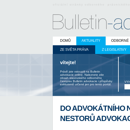
oficiální stránky odborného právnickéh
DOMŮ
AKTUALITY
ODBORNÉ 
ZE SVĚTA PRÁVA
Z LEGISLATIVY
vítejte!
Právě jste vstoupili na Bulletin
advokacie online. Naleznete zde
obsah stavovského odborného
časopisu Bulletin advokacie i příspěvky
VY
exklusivně určené jen pro tento portál.
DO ADVOKÁTNÍHO N
NESTORŮ ADVOKACI