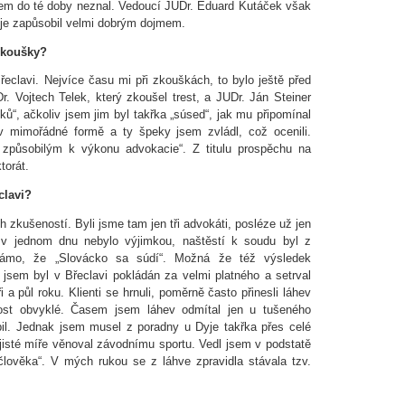
jsem do té doby neznal. Vedoucí JUDr. Eduard Kutáček však
je zapůsobil velmi dobrým dojmem.
 zkoušky?
clavi. Nejvíce času mi při zkouškách, to bylo ještě před
r. Vojtech Telek, který zkoušel trest, a JUDr. Ján Steiner
ků“, ačkoliv jsem jim byl takřka „súsed“, jak mu připomínal
v mimořádné formě a ty špeky jsem zvládl, což ocenili.
způsobilým k výkonu advokacie“. Z titulu prospěchu na
torát.
clavi?
h zkušeností. Byli jsme tam jen tři advokáti, posléze už jen
 v jednom dnu nebylo výjimkou, naštěstí k soudu byl z
námo, že „Slovácko sa súdí“. Možná že též výsledek
jsem byl v Břeclavi pokládán za velmi platného a setrval
 a půl roku. Klienti se hrnuli, poměrně často přinesli láhev
ost obvyklé. Časem jsem láhev odmítal jen u tušeného
pil. Jednak jsem musel z poradny u Dyje takřka přes celé
jisté míře věnoval závodnímu sportu. Vedl jsem v podstatě
člověka“. V mých rukou se z láhve zpravidla stávala tzv.