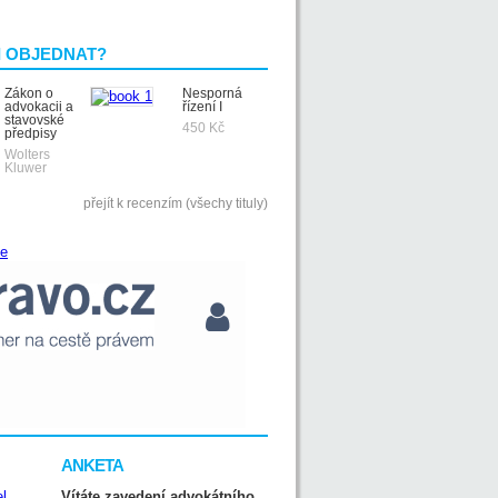
I OBJEDNAT?
Zákon o
Nesporná
advokacii a
řízení I
stavovské
450 Kč
předpisy
Wolters
Kluwer
přejít k recenzím (všechy tituly)
ANKETA
Vítáte zavedení advokátního