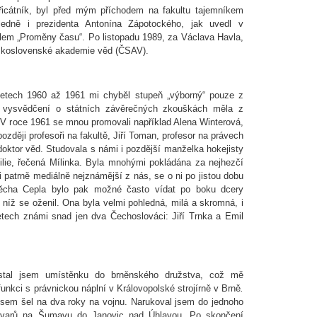
řicátník, byl před mým příchodem na fakultu tajemníkem
ledně i prezidenta Antonína Zápotockého, jak uvedl v
tulem „Proměny času“. Po listopadu 1989, za Václava Havla,
skoslovenské akademie věd (ČSAV).
letech 1960 až 1961 mi chyběl stupeň „výborný“ pouze z
 vysvědčení o státních závěrečných zkouškách měla z
. V roce 1961 se mnou promovali například Alena Winterová,
ozději profesoři na fakultě, Jiří Toman, profesor na právech
ktor věd. Studovala s námi i pozdější manželka hokejisty
lie, řečená Mílinka. Byla mnohými pokládána za nejhezčí
i patrně mediálně nejznámější z nás, se o ni po jistou dobu
těcha Cepla bylo pak možné často vídat po boku dcery
 níž se oženil. Ona byla velmi pohledná, milá a skromná, i
etech známi snad jen dva Čechoslováci: Jiří Trnka a Emil
ostal jsem umístěnku do brněnského družstva, což mě
unkci s právnickou náplní v Královopolské strojírně v Brně
.
 jsem šel na dva roky na vojnu. Narukoval jsem do jednoho
útvarů na Šumavu do Janovic nad Úhlavou. Po skončení