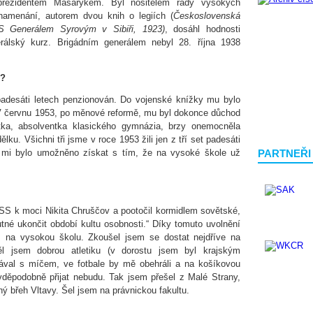
prezidentem Masarykem. Byl nositelem řady vysokých
namenání, autorem dvou knih o legiích (
Československá
 Generálem Syrovým v Sibiři, 1923)
, dosáhl hodnosti
rálský kurz. Brigádním generálem nebyl 28. října 1938
8?
adesáti letech penzionován. Do vojenské knížky mu bylo
 V červnu 1953, po měnové reformě, mu byl dokonce důchod
tka, absolventka klasického gymnázia, brzy onemocněla
lku. Všichni tři jsme v roce 1953 žili jen z tří set padesáti
PARTNEŘI
 mi bylo umožněno získat s tím, že na vysoké škole už
SS k moci Nikita Chruščov a pootočil kormidlem sovětské,
nutné ukončit období kultu osobnosti.“ Díky tomuto uvolnění
 na vysokou školu. Zkoušel jsem se dostat nejdříve na
ěl jsem dobrou atletiku (v dorostu jsem byl krajským
kával s míčem, ve fotbale by mě obehráli a na košíkovou
vděpodobně přijat nebudu. Tak jsem přešel z Malé Strany,
uhý břeh Vltavy. Šel jsem na právnickou fakultu.