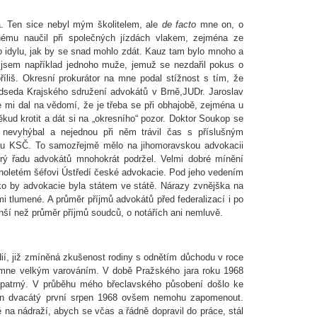
a. Ten sice nebyl mým školitelem, ale
de facto
mne on, o
ohému naučil při společných jízdách vlakem, zejména ze
o idylu, jak by se snad mohlo zdát. Kauz tam bylo mnoho a
 jsem například jednoho muže, jemuž se nezdařil pokus o
příliš. Okresní prokurátor na mne podal stížnost s tím, že
dseda Krajského sdružení advokátů v Brně,JUDr. Jaroslav
e mi dal na vědomí, že je třeba se při obhajobě, zejména u
ěkud krotit a dát si na „okresního“ pozor. Doktor Soukop se
k nevyhýbal a nejednou při něm trávil čas s příslušným
boru KSČ. To samozřejmě mělo na jihomoravskou advokacii
terý řadu advokátů mnohokrát podržel. Velmi dobré mínění
holetém šéfovi Ústředí české advokacie. Pod jeho vedením
o by advokacie byla státem ve státě. Nárazy zvnějška na
i tlumené. A průměr příjmů advokátů před federalizací i po
ší než průměr příjmů soudců, o notářích ani nemluvě.
udií, již zmíněná zkušenost rodiny s odnětím důchodu v roce
 mne velkým varováním. V době Pražského jara roku 1968
patrný. V průběhu mého břeclavského působení došlo ke
en dvacátý první srpen 1968 ovšem nemohu zapomenout.
 na nádraží, abych se včas a řádně dopravil do práce, stál