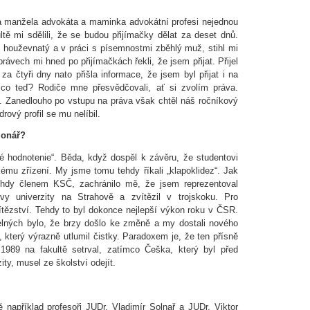
a manžela advokáta a maminka advokátní profesi nejednou
tě mi sdělili, že se budou přijímačky dělat za deset dnů.
 houževnatý a v práci s písemnostmi zběhlý muž, stihl mi
rávech mi hned po přijímačkách řekli, že jsem přijat. Přijel
a čtyři dny nato přišla informace, že jsem byl přijat i na
k co teď? Rodiče mne přesvědčovali, ať si zvolím práva.
ru. Zanedlouho po vstupu na práva však chtěl náš ročníkový
drový profil se mu nelíbil.
ionář?
ické hodnotenie“. Běda, když dospěl k závěru, že studentovi
kému zřízení. My jsme tomu tehdy říkali „klapoklidez“. Jak
 tehdy členem KSČ, zachránilo mě, že jsem reprezentoval
ovy univerzity na Strahově a zvítězil v trojskoku. Pro
vítězství. Tehdy to byl dokonce nejlepší výkon roku v ČSR.
elných bylo, že brzy došlo ke změně a my dostali nového
 který výrazně utlumil čistky. Paradoxem je, že ten přísně
u 1989 na fakultě setrval, zatímco Češka, který byl před
ty, musel ze školství odejít.
 například profesoři JUDr. Vladimír Solnař a JUDr. Viktor