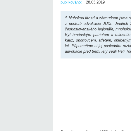
publikováno:
28.03.2019
S hlubokou lítostí a zármutkem jsme př
z nestorů advokacie JUDr. Jindřich 
československého legionáře, mnohokr
Byl brněnským patriotem a milovníke
kauz, sportovcem, atletem, oblíbený
let. Připomeňme si jej posledním roz
advokacie před třemi lety vedli Petr 