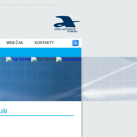
ého časopisu české advokacie
WEB ČAK
KONTAKTY
JŠÍ