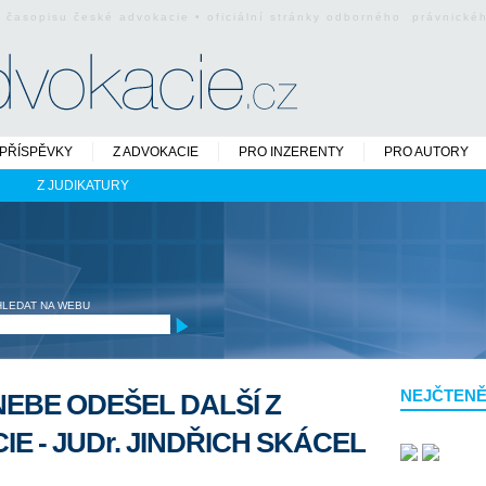
o časopisu české advokacie • oficiální stránky odborného právnick
PŘÍSPĚVKY
Z ADVOKACIE
PRO INZERENTY
PRO AUTORY
Z JUDIKATURY
HLEDAT NA WEBU
NEJČTENĚ
EBE ODEŠEL DALŠÍ Z
E - JUD
r
. JINDŘICH SKÁCEL