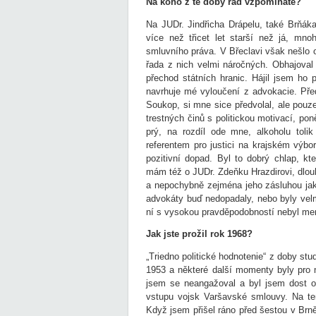
Na koho z té doby rád vzpomínáte?
Na JUDr. Jindřicha Drápelu, také Brňák
více než třicet let starší než já, mn
smluvního práva. V Břeclavi však nešlo 
řada z nich velmi náročných. Obhajoval
přechod státních hranic. Hájil jsem ho 
navrhuje mé vyloučení z advokacie. Pře
Soukop, si mne sice předvolal, ale pouz
trestných činů s politickou motivací, pon
prý, na rozdíl ode mne, alkoholu toli
referentem pro justici na krajském vý
pozitivní dopad. Byl to dobrý chlap, k
mám též o JUDr. Zdeňku Hrazdirovi, dlou
a nepochybně zejména jeho zásluhou jak
advokáty buď nedopadaly, nebo byly velm
ní s vysokou pravděpodobností nebyl men
Jak jste prožil rok 1968?
„Triedno politické hodnotenie“ z doby st
1953 a některé další momenty byly pro
jsem se neangažoval a byl jsem dost o
vstupu vojsk Varšavské smlouvy. Na t
Když jsem přišel ráno před šestou v Brně