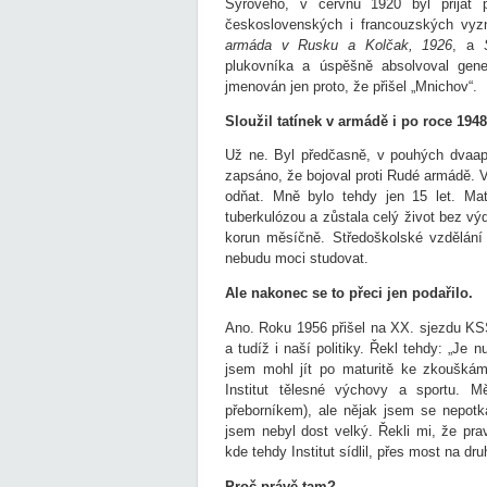
Syrového, v červnu 1920 byl přijat 
československých i francouzských vyz
armáda v Rusku a Kolčak, 1926
, a
S
plukovníka a úspěšně absolvoval gene
jmenován jen proto, že přišel „Mnichov“.
Sloužil tatínek v armádě i po roce 194
Už ne. Byl předčasně, v pouhých dvaap
zapsáno, že bojoval proti Rudé armádě.
odňat. Mně bylo tehdy jen 15 let. Ma
tuberkulózou a zůstala celý život bez výdě
korun měsíčně. Středoškolské vzdělání
nebudu moci studovat.
Ale nakonec se to přeci jen podařilo.
Ano. Roku 1956 přišel na XX. sjezdu KS
a tudíž i naší politiky. Řekl tehdy: „Je 
jsem mohl jít po maturitě ke zkouškám
Institut tělesné výchovy a sportu. M
přeborníkem), ale nějak jsem se nepot
jsem nebyl dost velký. Řekli mi, že pra
kde tehdy Institut sídlil, přes most na dr
Proč právě tam?