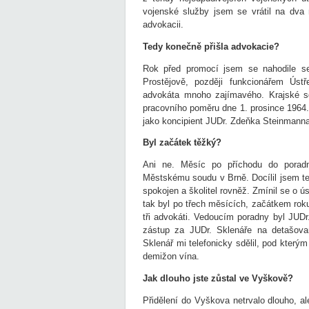
vojenské služby jsem se vrátil na dva 
advokacii.
Tedy konečně přišla advokacie?
Rok před promocí jsem se nahodile s
Prostějově, později funkcionářem Ústř
advokáta mnoho zajímavého. Krajské sd
pracovního poměru dne 1. prosince 1964. 
jako koncipient JUDr. Zdeňka Steinmanna
Byl začátek těžký?
Ani ne. Měsíc po příchodu do poradn
Městskému soudu v Brně. Docílil jsem t
spokojen a školitel rovněž. Zmínil se o
tak byl po třech měsících, začátkem rok
tři advokáti. Vedoucím poradny byl JUDr.
zástup za JUDr. Sklenáře na detašova
Sklenář mi telefonicky sdělil, pod který
demižon vína.
Jak dlouho jste zůstal ve Vyškově?
Přidělení do Vyškova netrvalo dlouho, a