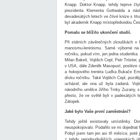
Knapp. Doktor Knapp, tehdy teprve čty
prezidenta Klementa Gottwalda a nás
devadesátých letech ve čtivé knize s ti
byl akademik Knapp místopředsedou Če
Pomalu se blížilo ukončení studií.
Při státních závěrečných zkouškách v 
marxismu-leninismu. Samé výborné na
ročníku, pokud vím, jen jedna studentka
Milan Bakeš, Vojtěch Cepl, Petr Tröster, p
v USA, dále Zdeněk Masopust, posléze do
a hokejového trenéra Luďka Bukače Emi
dívku ročníku. Také Vojtěch Cepl, pozděj
ucházel, ale ona už byla zadaná. Voj
národního umělce Jiřího Trnky Zuzany, s
přesto, že ve světě byli v padesátých l
Zátopek.
Jaké bylo Vaše první zaměstnání?
Tehdy ještě existovaly umístěnky. D
neuspokojovalo. Podařilo se mi dojednat f
Pobyl jsem tam jen asi tři měsíce, poté
z tehdy nejodpudivějších vojenských 