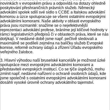
novinkách v evropském právu a odpovídá na dotazy ohledně
poskytování přeshraničních právních služeb. Německý
advokátní spolek sdílí své sídlo s CCBE a Italskou advokátní
komorou a úzce spolupracuje se všemi ostatními evropskými
advokátními komorami. Naše aktivity v oblasti evropského
práva jsou rozmanité: snažíme se o nejefektivnější
reprezentaci advokátní profese, bráníme její klíčové hodnoty v
rámci legislativních předpisů či v oblastech práva, které se nás
dotýkají. V nedávné době jsme např. pečlivě sledovali a
maximálně se podíleli zejména na balíčku služeb Evropské
komise, reformě ochrany údajů a zřízení Úřadu evropského
veřejného žalobce.
3. Hlavní výhodou naší bruselské kanceláře je možnost úzké
spolupráce mezi evropskými advokátními komorami a
představiteli evropských institucí. Co se týče úspěchů, mohu
zmínit např. nedávné nařízení o ochraně osobních údajů, kde
jsme společně s ostatními evropskými advokátními komorami
dosáhli vysoké úrovně ochrany advokátního tajemství.