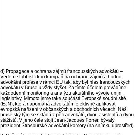
d) Propagace a ochrana zájmů francouzských advokátů –
Vedeme lobbistickou kampaň na ochranu zájmů a hodnot
advokátní profese v rámci EU tak, aby byl hlas francouzských
advokátů v Bruselu vždy slyšet. Za tímto účelem provádíme
každodenní monitoring a analýzu aktuálního vývoje unijní
legislativy. Mimoto jsme také součástí Evropské soudní sítě
(EJN), která napomáhá advokátům efektivně aplikovat
evropská nařízení v občanských a obchodních věcech. Náš
bruselský tým se skládá z pěti advokátů, dvou asistentů a dvou
stážistů. V jeho čele stojí Jean-Jacques Forrer, bývalý
prezident Štrasburské advokátní komory (na snímku uprostřed).