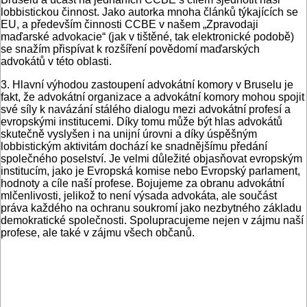
lobbistickou činnost. Jako autorka mnoha článků týkajících se
EU, a především činnosti CCBE v našem „Zpravodaji
maďarské advokacie“ (jak v tištěné, tak elektronické podobě)
se snažím přispívat k rozšíření povědomí maďarských
advokátů v této oblasti.
3. Hlavní výhodou zastoupení advokátní komory v Bruselu je
fakt, že advokátní organizace a advokátní komory mohou spojit
své síly k navázání stálého dialogu mezi advokátní profesí a
evropskými institucemi. Díky tomu může být hlas advokátů
skutečně vyslyšen i na unijní úrovni a díky úspěšným
lobbistickým aktivitám dochází ke snadnějšímu předání
společného poselství. Je velmi důležité objasňovat evropským
institucím, jako je Evropská komise nebo Evropský parlament,
hodnoty a cíle naší profese. Bojujeme za obranu advokátní
mlčenlivosti, jelikož to není výsada advokáta, ale součást
práva každého na ochranu soukromí jako nezbytného základu
demokratické společnosti. Spolupracujeme nejen v zájmu naší
profese, ale také v zájmu všech občanů.