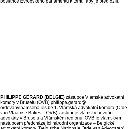
poslance Evropského parlamentu k tomu, aby je předložili.
PHILIPPE GÉRARD (BELGIE)
zástupce Vlámské advokátní
komory v Bruselu (OVB) philippe.gerard@
ordevanvlaamsebalies.be 1. Vlámská advokátní komora (Orde
van Vlaamse Balies – OVB) zastupuje vlámsky hovořící
advokáty v Bruselu a Vlámském regionu. OVB je vlámským
nástupcem předcházející národní organizace – Belgické
advokátní komory (Belgische Nationale Orde van Advocaten).