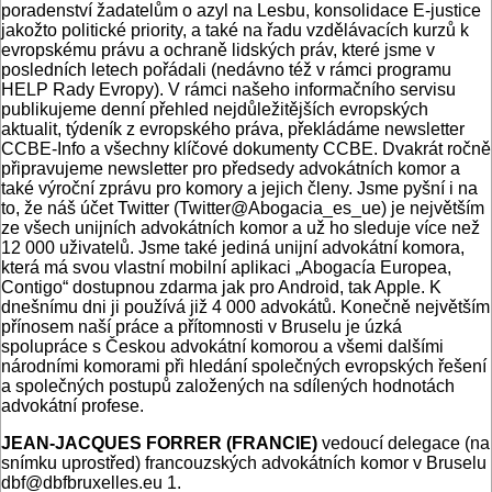
poradenství žadatelům o azyl na Lesbu, konsolidace E-justice
jakožto politické priority, a také na řadu vzdělávacích kurzů k
evropskému právu a ochraně lidských práv, které jsme v
posledních letech pořádali (nedávno též v rámci programu
HELP Rady Evropy). V rámci našeho informačního servisu
publikujeme denní přehled nejdůležitějších evropských
aktualit, týdeník z evropského práva, překládáme newsletter
CCBE-Info a všechny klíčové dokumenty CCBE. Dvakrát ročně
připravujeme newsletter pro předsedy advokátních komor a
také výroční zprávu pro komory a jejich členy. Jsme pyšní i na
to, že náš účet Twitter (Twitter@Abogacia_es_ue) je největším
ze všech unijních advokátních komor a už ho sleduje více než
12 000 uživatelů. Jsme také jediná unijní advokátní komora,
která má svou vlastní mobilní aplikaci „Abogacía Europea,
Contigo“ dostupnou zdarma jak pro Android, tak Apple. K
dnešnímu dni ji používá již 4 000 advokátů. Konečně největším
přínosem naší práce a přítomnosti v Bruselu je úzká
spolupráce s Českou advokátní komorou a všemi dalšími
národními komorami při hledání společných evropských řešení
a společných postupů založených na sdílených hodnotách
advokátní profese.
JEAN-JACQUES FORRER (FRANCIE)
vedoucí delegace (na
snímku uprostřed) francouzských advokátních komor v Bruselu
dbf@dbfbruxelles.eu 1.