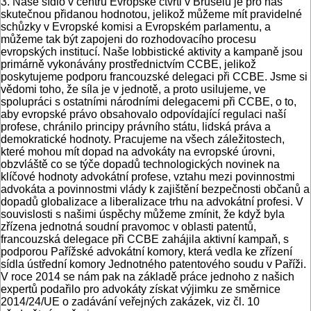
3. Naše sídlo v centru Evropské čtvrti v Bruselu je pro nás
skutečnou přidanou hodnotou, jelikož můžeme mít pravidelné
schůzky v Evropské komisi a Evropském parlamentu, a
můžeme tak být zapojeni do rozhodovacího procesu
evropských institucí. Naše lobbistické aktivity a kampaně jsou
primárně vykonávány prostřednictvím CCBE, jelikož
poskytujeme podporu francouzské delegaci při CCBE. Jsme si
vědomi toho, že síla je v jednotě, a proto usilujeme, ve
spolupráci s ostatními národními delegacemi při CCBE, o to,
aby evropské právo obsahovalo odpovídající regulaci naší
profese, chránilo principy právního státu, lidská práva a
demokratické hodnoty. Pracujeme na všech záležitostech,
které mohou mít dopad na advokáty na evropské úrovni,
obzvláště co se týče dopadů technologických novinek na
klíčové hodnoty advokátní profese, vztahu mezi povinnostmi
advokáta a povinnostmi vlády k zajištění bezpečnosti občanů a
dopadů globalizace a liberalizace trhu na advokátní profesi. V
souvislosti s našimi úspěchy můžeme zmínit, že když byla
zřízena jednotná soudní pravomoc v oblasti patentů,
francouzská delegace při CCBE zahájila aktivní kampaň, s
podporou Pařížské advokátní komory, která vedla ke zřízení
sídla ústřední komory Jednotného patentového soudu v Paříži.
V roce 2014 se nám pak na základě práce jednoho z našich
expertů podařilo pro advokáty získat výjimku ze směrnice
2014/24/UE o zadávání veřejných zakázek, viz čl. 10