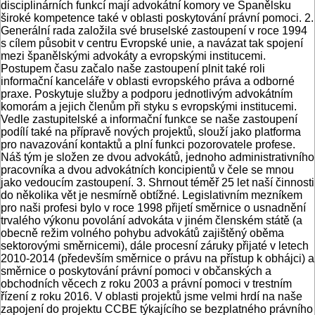
disciplinárních funkcí mají advokátní komory ve Španělsku
široké kompetence také v oblasti poskytování právní pomoci. 2.
Generální rada založila své bruselské zastoupení v roce 1994
s cílem působit v centru Evropské unie, a navázat tak spojení
mezi španělskými advokáty a evropskými institucemi.
Postupem času začalo naše zastoupení plnit také roli
informační kanceláře v oblasti evropského práva a odborné
praxe. Poskytuje služby a podporu jednotlivým advokátním
komorám a jejich členům při styku s evropskými institucemi.
Vedle zastupitelské a informační funkce se naše zastoupení
podílí také na přípravě nových projektů, slouží jako platforma
pro navazování kontaktů a plní funkci pozorovatele profese.
Náš tým je složen ze dvou advokátů, jednoho administrativního
pracovníka a dvou advokátních koncipientů v čele se mnou
jako vedoucím zastoupení. 3. Shrnout téměř 25 let naší činnosti
do několika vět je nesmírně obtížné. Legislativním mezníkem
pro naši profesi bylo v roce 1998 přijetí směrnice o usnadnění
trvalého výkonu povolání advokáta v jiném členském státě (a
obecně režim volného pohybu advokátů zajištěný oběma
sektorovými směrnicemi), dále procesní záruky přijaté v letech
2010-2014 (především směrnice o právu na přístup k obhájci) a
směrnice o poskytování právní pomoci v občanských a
obchodních věcech z roku 2003 a právní pomoci v trestním
řízení z roku 2016. V oblasti projektů jsme velmi hrdí na naše
zapojení do projektu CCBE týkajícího se bezplatného právního