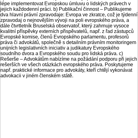
lépe implementovat Evropskou úmluvu o lidských právech v
jejich každodenní práci. b) Publikační činnost – Publikujeme
dva hlavní právní zpravodaje: Evropa ve zkratce, což je týdenní
zpravodaj o nejnovějším vývoji na poli evropského práva, a
dále čtvrtletník Bruselská observatoř, který zahrnuje vysoce
kvalitní příspěvky externích přispěvatelů, např. z řad zástupců
Evropské komise, členů Evropského parlamentu, profesorů
práva či advokátů, společně s detailním právním monitoringem
unijních legislativních iniciativ a judikatury Evropského
soudního dvora a Evropského soudu pro lidská práva. c)
Rešerše – Advokátům nabízíme na požádání podporu při jejich
rešerších ve všech otázkách evropského práva. Poskytujeme
např. praktické informace pro advokáty, kteří chtějí vykonávat
advokacii v jiném členském státě.