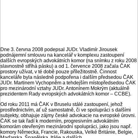
Dne 3. června 2008 podepsal JUDr. Vladimír Jirousek
podnájemní smlouvu na kancelář v komplexu zastoupení
dalších evropských advokátních komor (na snímku z roku 2008
slavnostně stříhá pásku) a od 1. července 2008 začala ČAK
prostory užívat, v té době pouze příležitostně. Činnost
kanceláře byla následně podpořena i dalším předsedou ČAK
JUDr. Martinem Vychopněm a tehdejším místopředsedou ČAK
pro mezinárodní vztahy JUDr. Antonínem Mokrým (aktuálně
prezidentem Rady evropských advokátních komor – CCBE).
Od roku 2011 má ČAK v Bruselu stálé zastoupení, jehož
prostřednictvím, ať už samostatně, či ve spolupráci s dalšími
subjekty, obhajuje zájmy české advokacie na evropské úrovni.
ČAK se tak řadí k moderním, progresivním advokátním
komorám otevřeným mezinárodní spolupráci, jako jsou např.
komory Německa, Francie, Rakouska, Velké Británie, Belgie,
Maďarska, Španělska, Itálie a dalších.