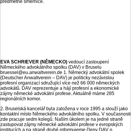
předmětné směrnice.
EVA SCHRIEVER (NĚMECKO)
vedoucí zastoupení
Německého advokátního spolku (DAV) v Bruselu
bruessel@eu.anwaltverein.de 1. Německý advokátní spolek
(Deutscher Anwaltverein – DAV) je politicky nezávislou
profesní organizací sdružující více než 66 000 německých
advokátů. DAV reprezentuje a hájí profesní a ekonomické
zájmy německé advokátní profese. Aktuálně máme 285
regionálních komor.
2. Bruselská kancelář byla založena v roce 1995 a slouží jako
kontaktní místo Německého advokátního spolku. V současnosti
zde pracuje sedm kolegů. Naším úkolem je na jedné straně
zastupovat zájmy německé advokátní profese v evropských
institucích a na straně druhé informujeme členy DAV o