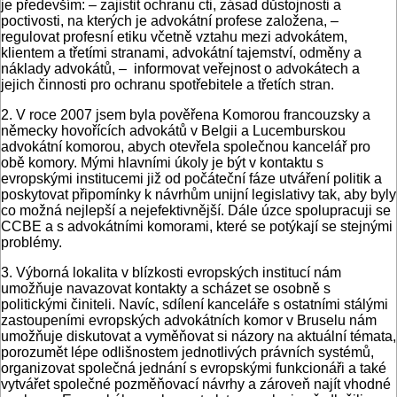
je především: – zajistit ochranu cti, zásad důstojnosti a
poctivosti, na kterých je advokátní profese založena, –
regulovat profesní etiku včetně vztahu mezi advokátem,
klientem a třetími stranami, advokátní tajemství, odměny a
náklady advokátů, – informovat veřejnost o advokátech a
jejich činnosti pro ochranu spotřebitele a třetích stran.
2. V roce 2007 jsem byla pověřena Komorou francouzsky a
německy hovořících advokátů v Belgii a Lucemburskou
advokátní komorou, abych otevřela společnou kancelář pro
obě komory. Mými hlavními úkoly je být v kontaktu s
evropskými institucemi již od počáteční fáze utváření politik a
poskytovat připomínky k návrhům unijní legislativy tak, aby byly
co možná nejlepší a nejefektivnější. Dále úzce spolupracuji se
CCBE a s advokátními komorami, které se potýkají se stejnými
problémy.
3. Výborná lokalita v blízkosti evropských institucí nám
umožňuje navazovat kontakty a scházet se osobně s
politickými činiteli. Navíc, sdílení kanceláře s ostatními stálými
zastoupeními evropských advokátních komor v Bruselu nám
umožňuje diskutovat a vyměňovat si názory na aktuální témata,
porozumět lépe odlišnostem jednotlivých právních systémů,
organizovat společná jednání s evropskými funkcionáři a také
vytvářet společné pozměňovací návrhy a zároveň najít vhodné