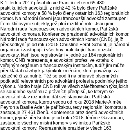
K 1. lednu 2017 působilo ve Francii celkem 65 480
praktikujících advokátů, z nichž 42 % bylo členy Pařížské
advokátní komory a 58 % bylo členy ostatních 163 regionálních
komor. Na národní úrovni jsou francouzští advokáti zastoupeni
třemi klíčovými subjekty, jež plní rozdílné role. Jsou jimi:
Národní rada francouzských advokátních komor, Pařížská
advokátní komora a Konference prezidentů advokátních komor.
Národní rada francouzských advokátních komor (CNB), jejíž
předsedkyní je od roku 2018 Christine Feral-Schuhl, je národní
organizací zastupující všechny praktikující francouzské
advokáty, kteří jsou registrováni v jedné ze 164 regionálních
komor. CNB reprezentuje advokátní profesi ve vztahu k
veřejným orgánům a francouzským institucím, tudíž jim může
předkládat návrhy k jakýmkoli změnám, které považuje za
užitečné či za nutné. Též se podílí na přípravě písemných
podkladů relevantních pro advokátní profesi a podmínky jejího
výkonu. Nadto hraje CNB roli ve všech záležitostech týkajících
se soudního systému a právních předpisů, ke kterým se
advokátní stav rozhodne dát své stanovisko. Pařížská
advokátní komora, kterou vedou od roku 2018 Marie-Aimée
Peyron a Basile Ader, je pařížskou, tedy regionální komorou a
zastupuje 27 461 členů. Konference prezidentů advokátních
komor, jejímž předsedou je od roku 2018 Jérôme Gavaudan,
zastupuje všechny místní komory s výjimkou Pařížské
advokátní komory. Reprezentuje prezidenty všech 163