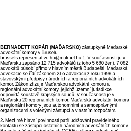
BERNADETT KOPÁR (MAĎARSKO)
zástupkyně Maďarské
advokátní komory v Bruselu
brussels.representative.hu@muknet.hu 1. V současnosti je v
Maďarsku zapsáno 12 715 advokátů (z toho 5 680 žen). 7 082
advokátů působí přímo v hlavním městě Budapešti. Maďarská
advokacie se řídí zákonem XI o advokacii z roku 1998 a
stavovskými předpisy národních a regionálních advokátních
komor. Zákon zřizuje Maďarskou advokátní komoru a
regionální advokátní komory, jejichž územní jurisdikce
odpovídá soustavě krajských soudů. V současnosti je v
Maďarsku 20 regionálních komor. Maďarská advokátní komora
a regionální komory jsou autonomními a samosprávnými
organizacemi s volenými zástupci a vlastním rozpočtem.
2. Mezi mé hlavní povinnosti patří udržování pravidelného
kontaktu se zástupci ostatních národních advokátních komor v
Bruselu a účast na jednáních CCBE s cílem sjednotit naši