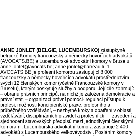
ANNE JONLET (BELGIE, LUCEMBURSKO)
zástupkyně
belgické Komory francouzsky a německy hovořících advokátů
(AVOCATS.BE) a Lucemburské advokátní komory v Bruselu
anne.jonlet@avocats.be; anne.jonlet@barreau.lu 1.
AVOCATS.BE je profesní komorou zastupující 8 000
francouzsky a německy hovořících advokátů prostřednictvím
svých 12 členských komor (včetně Francouzské komory v
Bruselu), kterým poskytuje služby a podporu. Její cíle zahrnují:
– obranu právních principů, na nichž je založena demokracie a
právní stát, – organizaci právní pomoci- regulaci přístupu k
profesi, možnosti koncipientské praxe, profesního a
průběžného vzdělávání, – nezbytné kroky a opatření v oblasti
vzdělávání, disciplinárních pravidel a profesní cti, – zavedení a
sjednocení stavovských předpisů mezi jednotlivými členskými
komorami. Lucemburská advokátní komora zastupuje 2 400
advokátů z Lucemburského velkovévodství. Posláním komory