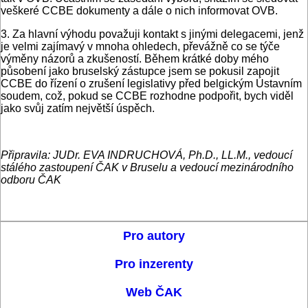
veškeré CCBE dokumenty a dále o nich informovat OVB.
3. Za hlavní výhodu považuji kontakt s jinými delegacemi, jenž
je velmi zajímavý v mnoha ohledech, převážně co se týče
výměny názorů a zkušeností. Během krátké doby mého
působení jako bruselský zástupce jsem se pokusil zapojit
CCBE do řízení o zrušení legislativy před belgickým Ústavním
soudem, což, pokud se CCBE rozhodne podpořit, bych viděl
jako svůj zatím největší úspěch.
Připravila: JUDr. EVA INDRUCHOVÁ, Ph.D., LL.M., vedoucí
stálého zastoupení ČAK v Bruselu a vedoucí mezinárodního
odboru ČAK
Pro autory
Pro inzerenty
Web ČAK