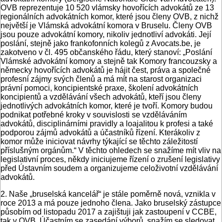
OVB reprezentuje 10 520 vlámsky hovořících advokátů ze 13
regionálních advokátních komor, které jsou členy OVB, z nichž
největší je Vlámská advokátní komora v Bruselu. Členy OVB
jsou pouze advokátní komory, nikoliv jednotliví advokáti. Její
poslání, stejně jako frankofonních kolegů z Avocats.be, je
zakotveno v čl. 495 občanského řádu, který stanoví: „Poslání
Vlámské advokátní komory a stejně tak Komory francouzsky a
německy hovořících advokátů je hájit čest, práva a společné
profesní zájmy svých členů a má mít na starost organizaci
právní pomoci, koncipientské praxe, školení advokátních
koncipientů a vzdělávání všech advokátů, kteří jsou členy
jednotlivých advokátních komor, které je tvoří. Komory budou
podnikat potřebné kroky v souvislosti se vzděláváním
advokátů, disciplinárními pravidly a loajalitou k profesi a také
podporou zájmů advokátů a účastníků řízení. Kterákoliv z
komor může iniciovat návrhy týkající se těchto záležitostí
příslušným orgánům.“ V těchto ohledech se snažíme mít vliv na
legislativní proces, někdy iniciujeme řízení o zrušení legislativy
před Ústavním soudem a organizujeme celoživotní vzdělávání
advokátů.
2. Naše „bruselská kancelář“ je stále poměrně nová, vznikla v
roce 2013 a má pouze jednoho člena. Jako bruselský zástupce
působím od listopadu 2017 a zajištuji jak zastoupení v CCBE,
tak v OVB. Účastním se zasedání výborů, snažím se sledovat