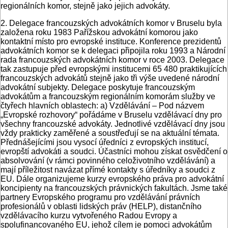
regionálních komor, stejně jako jejich advokáty.
2. Delegace francouzských advokátních komor v Bruselu byla
založena roku 1983 Pařížskou advokátní komorou jako
kontaktní místo pro evropské instituce. Konference prezidentů
advokátních komor se k delegaci připojila roku 1993 a Národní
rada francouzských advokátních komor v roce 2003. Delegace
tak zastupuje před evropskými institucemi 65 480 praktikujících
francouzských advokátů stejně jako tři výše uvedené národní
advokátní subjekty. Delegace poskytuje francouzským
advokátům a francouzským regionálním komorám služby ve
čtyřech hlavních oblastech: a) Vzdělávání – Pod názvem
„Evropské rozhovory“ pořádáme v Bruselu vzdělávací dny pro
všechny francouzské advokáty. Jednotlivé vzdělávací dny jsou
vždy prakticky zaměřené a soustřeďují se na aktuální témata.
Přednášejícími jsou vysocí úředníci z evropských institucí,
evropští advokáti a soudci. Účastníci mohou získat osvědčení o
absolvování (v rámci povinného celoživotního vzdělávání) a
mají příležitost navázat přímé kontakty s úředníky a soudci z
EU. Dále organizujeme kurzy evropského práva pro advokátní
koncipienty na francouzských právnických fakultách. Jsme také
partnery Evropského programu pro vzdělávání právních
profesionálů v oblasti lidských práv (HELP), distančního
vzdělávacího kurzu vytvořeného Radou Evropy a
spolufinancovaného EU, jehož cílem je pomoci advokátům