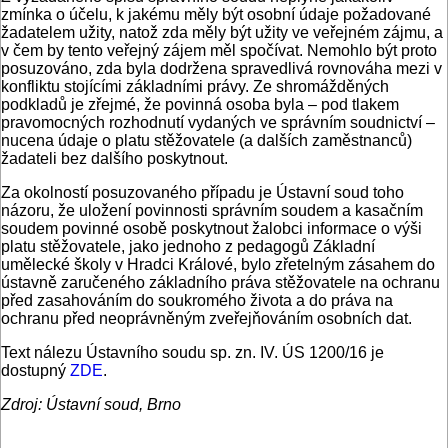
zmínka o účelu, k jakému měly být osobní údaje požadované
žadatelem užity, natož zda měly být užity ve veřejném zájmu, a
v čem by tento veřejný zájem měl spočívat. Nemohlo být proto
posuzováno, zda byla dodržena spravedlivá rovnováha mezi v
konfliktu stojícími základními právy. Ze shromážděných
podkladů je zřejmé, že povinná osoba byla – pod tlakem
pravomocných rozhodnutí vydaných ve správním soudnictví –
nucena údaje o platu stěžovatele (a dalších zaměstnanců)
žadateli bez dalšího poskytnout.
Za okolností posuzovaného případu je Ústavní soud toho
názoru, že uložení povinnosti správním soudem a kasačním
soudem povinné osobě poskytnout žalobci informace o výši
platu stěžovatele, jako jednoho z pedagogů Základní
umělecké školy v Hradci Králové, bylo zřetelným zásahem do
ústavně zaručeného základního práva stěžovatele na ochranu
před zasahováním do soukromého života a do práva na
ochranu před neoprávněným zveřejňováním osobních dat.
Text nálezu Ústavního soudu sp. zn. IV. ÚS 1200/16 je
dostupný
ZDE
.
Zdroj: Ústavní soud, Brno