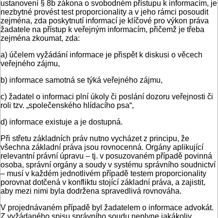
ustanovení § 8b zákona o svobodném přístupu k informacím, je
nezbytné provést test proporcionality a v jeho rámci posoudit
zejména, zda poskytnutí informací je klíčové pro výkon práva
žadatele na přístup k veřejným informacím, přičemž je třeba
zejména zkoumat, zda:
a) účelem vyžádání informace je přispět k diskusi o věcech
veřejného zájmu,
b) informace samotná se týká veřejného zájmu,
c) žadatel o informaci plní úkoly či poslání dozoru veřejnosti či
roli tzv. „společenského hlídacího psa“,
d) informace existuje a je dostupná.
Při střetu základních práv nutno vycházet z principu, že
všechna základní práva jsou rovnocenná. Orgány aplikující
relevantní právní úpravu – tj. v posuzovaném případě povinná
osoba, správní orgány a soudy v systému správního soudnictví
– musí v každém jednotlivém případě testem proporcionality
porovnat dotčená v konfliktu stojící základní práva, a zajistit,
aby mezi nimi byla dodržena spravedlivá rovnováha.
V projednávaném případě byl žadatelem o informace advokát.
Z vyžádaného spisu správního soudu neplyne jakákoliv