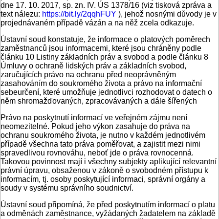
dne 17. 10. 2017, sp. zn. IV. ÚS 1378/16 (viz tisková zpráva a
text nálezu:
https://bit.ly/2qqhFUY
), jehož nosnými důvody je v
projednávaném případě vázán a na něž zcela odkazuje.
Ústavní soud konstatuje, že informace o platových poměrech
zaměstnanců jsou informacemi, které jsou chráněny podle
článku 10 Listiny základních práv a svobod a podle článku 8
Úmluvy o ochraně lidských práv a základních svobod,
zaručujících právo na ochranu před neoprávněným
zasahováním do soukromého života a právo na informační
sebeurčení, které umožňuje jednotlivci rozhodovat o datech o
něm shromažďovaných, zpracovávaných a dále šířených
Právo na poskytnutí informací ve veřejném zájmu není
neomezitelné. Pokud jeho výkon zasahuje do práva na
ochranu soukromého života, je nutno v každém jednotlivém
případě všechna tato práva poměřovat, a zajistit mezi nimi
spravedlivou rovnováhu, neboť jde o práva rovnocenná.
Takovou povinnost mají i všechny subjekty aplikující relevantní
právní úpravu, obsaženou v zákoně o svobodném přístupu k
informacím, tj. osoby poskytující informaci, správní orgány a
soudy v systému správního soudnictví.
Ústavní soud připomíná, že před poskytnutím informací o platu
a odměnách zaměstnance, vyžádaných žadatelem na základě