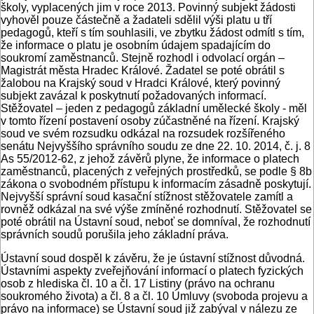
školy, vyplacených jim v roce 2013. Povinný subjekt žádosti
vyhověl pouze částečně a žadateli sdělil výši platu u tří
pedagogů, kteří s tím souhlasili, ve zbytku žádost odmítl s tím,
že informace o platu je osobním údajem spadajícím do
soukromí zaměstnanců. Stejně rozhodl i odvolací orgán –
Magistrát města Hradec Králové. Žadatel se poté obrátil s
žalobou na Krajský soud v Hradci Králové, který povinný
subjekt zavázal k poskytnutí požadovaných informací.
Stěžovatel – jeden z pedagogů základní umělecké školy - měl
v tomto řízení postavení osoby zúčastněné na řízení. Krajský
soud ve svém rozsudku odkázal na rozsudek rozšířeného
senátu Nejvyššího správního soudu ze dne 22. 10. 2014, č. j. 8
As 55/2012-62, z jehož závěrů plyne, že informace o platech
zaměstnanců, placených z veřejných prostředků, se podle § 8b
zákona o svobodném přístupu k informacím zásadně poskytují.
Nejvyšší správní soud kasační stížnost stěžovatele zamítl a
rovněž odkázal na své výše zmíněné rozhodnutí. Stěžovatel se
poté obrátil na Ústavní soud, neboť se domníval, že rozhodnutí
správních soudů porušila jeho základní práva.
Ústavní soud dospěl k závěru, že je ústavní stížnost důvodná.
Ústavními aspekty zveřejňování informací o platech fyzických
osob z hlediska čl. 10 a čl. 17 Listiny (právo na ochranu
soukromého života) a čl. 8 a čl. 10 Úmluvy (svoboda projevu a
právo na informace) se Ústavní soud již zabýval v nálezu ze