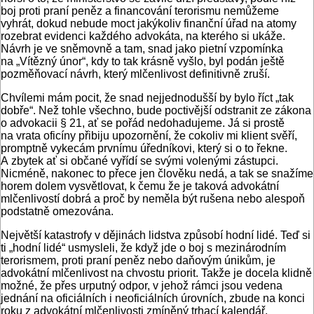
boj proti praní peněz a financování terorismu nemůžeme
vyhrát, dokud nebude moct jakýkoliv finanční úřad na atomy
rozebrat evidenci každého advokáta, na kterého si ukáže.
Návrh je ve sněmovně a tam, snad jako pietní vzpomínka
na „Vítězný únor“, kdy to tak krásně vyšlo, byl podán ještě
pozměňovací návrh, který mlčenlivost definitivně zruší.
Chvílemi mám pocit, že snad nejjednodušší by bylo říct „tak
dobře“. Než tohle všechno, bude poctivější odstranit ze zákona
o advokacii § 21, ať se pořád nedohadujeme. Já si prostě
na vrata oficíny přibiju upozornění, že cokoliv mi klient svěří,
promptně vykecám prvnímu úředníkovi, který si o to řekne.
A zbytek ať si občané vyřídí se svými volenými zástupci.
Nicméně, nakonec to přece jen člověku nedá, a tak se snažíme
horem dolem vysvětlovat, k čemu že je taková advokátní
mlčenlivostí dobrá a proč by neměla být rušena nebo alespoň
podstatně omezována.
Největší katastrofy v dějinách lidstva způsobí hodní lidé. Teď si
ti „hodní lidé“ usmysleli, že když jde o boj s mezinárodním
terorismem, proti praní peněz nebo daňovým únikům, je
advokátní mlčenlivost na chvostu priorit. Takže je docela klidně
možné, že přes urputný odpor, v jehož rámci jsou vedena
jednání na oficiálních i neoficiálních úrovních, zbude na konci
roku z advokátní mlčenlivosti zmíněný trhací kalendář.