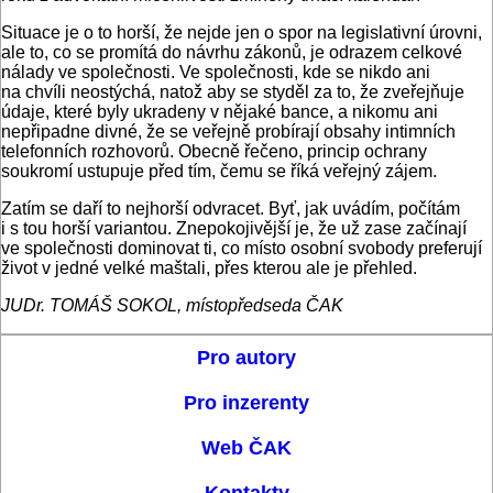
Situace je o to horší, že nejde jen o spor na legislativní úrovni,
ale to, co se promítá do návrhu zákonů, je odrazem celkové
nálady ve společnosti. Ve společnosti, kde se nikdo ani
na chvíli neostýchá, natož aby se styděl za to, že zveřejňuje
údaje, které byly ukradeny v nějaké bance, a nikomu ani
nepřipadne divné, že se veřejně probírají obsahy intimních
telefonních rozhovorů. Obecně řečeno, princip ochrany
soukromí ustupuje před tím, čemu se říká veřejný zájem.
Zatím se daří to nejhorší odvracet. Byť, jak uvádím, počítám
i s tou horší variantou. Znepokojivější je, že už zase začínají
ve společnosti dominovat ti, co místo osobní svobody preferují
život v jedné velké maštali, přes kterou ale je přehled.
JUDr. TOMÁŠ SOKOL, místopředseda ČAK
Pro autory
Pro inzerenty
Web ČAK