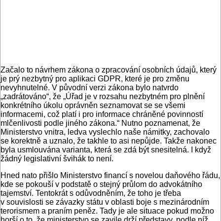
Začalo to návrhem zákona o zpracování osobních údajů, který
je prý nezbytný pro aplikaci GDPR, které je pro změnu
nevyhnutelné. V původní verzi zákona bylo natvrdo
„zadrátováno“, že „Úřad je v rozsahu nezbytném pro plnění
konkrétního úkolu oprávněn seznamovat se se všemi
informacemi, což platí i pro informace chráněné povinností
mlčenlivosti podle jiného zákona.“ Nutno poznamenat, že
Ministerstvo vnitra, ledva vyslechlo naše námitky, zachovalo
se korektně a uznalo, že takhle to asi nepůjde. Takže nakonec
byla usmlouvána varianta, která se zdá být snesitelná. I když
žádný legislativní švihák to není.
Hned nato přišlo Ministerstvo financí s novelou daňového řádu,
kde se pokouší v podstatě o stejný průlom do advokátního
tajemství. Tentokrát s odůvodněním, že toho je třeba
v souvislosti se závazky státu v oblasti boje s mezinárodním
terorismem a praním peněz. Tady je ale situace pokud možno
horší o to, že ministerstvo se zavile drží představy, podle níž