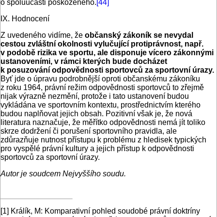
o spoluúčasti poškozeného.
[44]
IX. Hodnocení
Z uvedeného vidíme, že
občanský zákoník se nevydal
cestou zvláštní okolnosti vylučující protiprávnost, např.
v podobě rizika ve sportu, ale disponuje vícero zákonnými
ustanoveními, v rámci kterých bude docházet
k posuzování odpovědnosti sportovců za sportovní úrazy.
Byť jde o úpravu podrobnější oproti občanskému zákoníku
z roku 1964, právní režim odpovědnosti sportovců to zřejmě
nijak výrazně nezmění, protože i tato ustanovení budou
vykládána ve sportovním kontextu, prostřednictvím kterého
budou naplňovat jejich obsah. Pozitivní však je, že nová
literatura naznačuje, že měřítko odpovědnosti nemá jít toliko
skrze dodržení či porušení sportovního pravidla, ale
zdůrazňuje nutnost přístupu k problému z hledisek typických
pro vyspělé právní kultury a jejich přístup k odpovědnosti
sportovců za sportovní úrazy.
Autor je soudcem Nejvyššího soudu.
[1]
Králík, M: Komparativní pohled soudobé právní doktríny