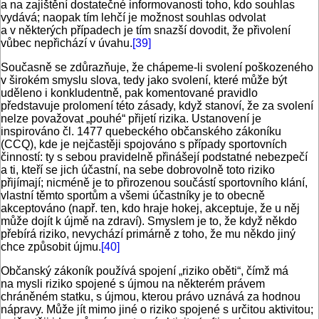
a na zajištění dostatečné informovanosti toho, kdo souhlas
vydává; naopak tím lehčí je možnost souhlas odvolat
a v některých případech je tím snazší dovodit, že přivolení
vůbec nepřichází v úvahu.
[39]
Současně se zdůrazňuje, že chápeme-li svolení poškozeného
v širokém smyslu slova, tedy jako svolení, které může být
uděleno i konkludentně, pak komentované pravidlo
představuje prolomení této zásady, když stanoví, že za svolení
nelze považovat „pouhé“ přijetí rizika. Ustanovení je
inspirováno čl. 1477 quebeckého občanského zákoníku
(CCQ), kde je nejčastěji spojováno s případy sportovních
činností: ty s sebou pravidelně přinášejí podstatné nebezpečí
a ti, kteří se jich účastní, na sebe dobrovolně toto riziko
přijímají; nicméně je to přirozenou součástí sportovního klání,
vlastní těmto sportům a všemi účastníky je to obecně
akceptováno (např. ten, kdo hraje hokej, akceptuje, že u něj
může dojít k újmě na zdraví). Smyslem je to, že když někdo
přebírá riziko, nevychází primárně z toho, že mu někdo jiný
chce způsobit újmu.
[40]
Občanský zákoník používá spojení „riziko oběti“, čímž má
na mysli riziko spojené s újmou na některém právem
chráněném statku, s újmou, kterou právo uznává za hodnou
nápravy. Může jít mimo jiné o riziko spojené s určitou aktivitou;