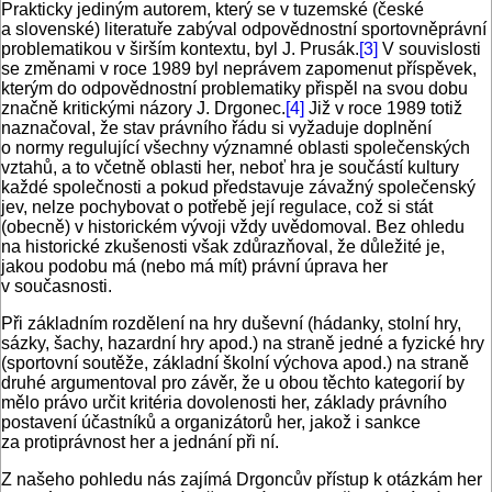
Prakticky jediným autorem, který se v tuzemské (české
a slovenské) literatuře zabýval odpovědnostní sportovněprávní
problematikou v širším kontextu, byl J. Prusák.
[3]
V souvislosti
se změnami v roce 1989 byl neprávem zapomenut příspěvek,
kterým do odpovědnostní problematiky přispěl na svou dobu
značně kritickými názory J. Drgonec.
[4]
Již v roce 1989 totiž
naznačoval, že stav právního řádu si vyžaduje doplnění
o normy regulující všechny významné oblasti společenských
vztahů, a to včetně oblasti her, neboť hra je součástí kultury
každé společnosti a pokud představuje závažný společenský
jev, nelze pochybovat o potřebě její regulace, což si stát
(obecně) v historickém vývoji vždy uvědomoval. Bez ohledu
na historické zkušenosti však zdůrazňoval, že důležité je,
jakou podobu má (nebo má mít) právní úprava her
v současnosti.
Při základním rozdělení na hry duševní (hádanky, stolní hry,
sázky, šachy, hazardní hry apod.) na straně jedné a fyzické hry
(sportovní soutěže, základní školní výchova apod.) na straně
druhé argumentoval pro závěr, že u obou těchto kategorií by
mělo právo určit kritéria dovolenosti her, základy právního
postavení účastníků a organizátorů her, jakož i sankce
za protiprávnost her a jednání při ní.
Z našeho pohledu nás zajímá Drgoncův přístup k otázkám her