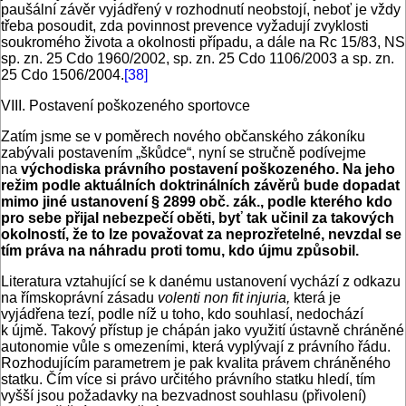
paušální závěr vyjádřený v rozhodnutí neobstojí, neboť je vždy
třeba posoudit, zda povinnost prevence vyžadují zvyklosti
soukromého života a okolnosti případu, a dále na Rc 15/83, NS
sp. zn. 25 Cdo 1960/2002, sp. zn. 25 Cdo 1106/2003 a sp. zn.
25 Cdo 1506/2004.
[38]
VIII. Postavení poškozeného sportovce
Zatím jsme se v poměrech nového občanského zákoníku
zabývali postavením „škůdce“, nyní se stručně podívejme
na
východiska právního postavení poškozeného. Na jeho
režim podle aktuálních doktrinálních závěrů bude dopadat
mimo jiné ustanovení § 2899 obč. zák., podle kterého kdo
pro sebe přijal nebezpečí oběti, byť tak učinil za takových
okolností, že to lze považovat za neprozřetelné, nevzdal se
tím práva na náhradu proti tomu, kdo újmu způsobil.
Literatura vztahující se k danému ustanovení vychází z odkazu
na římskoprávní zásadu
volenti non fit injuria,
která je
vyjádřena tezí, podle níž u toho, kdo souhlasí, nedochází
k újmě. Takový přístup je chápán jako využití ústavně chráněné
autonomie vůle s omezeními, která vyplývají z právního řádu.
Rozhodujícím parametrem je pak kvalita právem chráněného
statku. Čím více si právo určitého právního statku hledí, tím
vyšší jsou požadavky na bezvadnost souhlasu (přivolení)