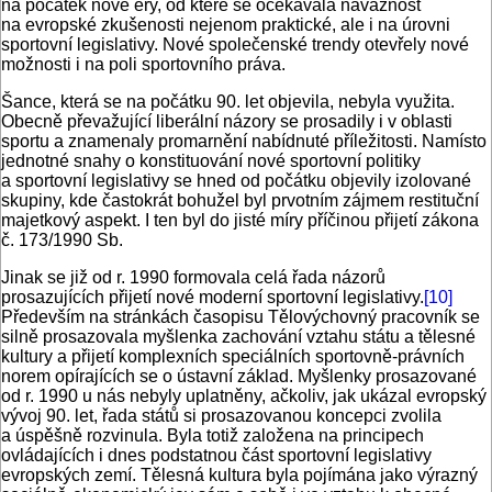
na počátek nové éry, od které se očekávala návaznost
na evropské zkušenosti nejenom praktické, ale i na úrovni
sportovní legislativy. Nové společenské trendy otevřely nové
možnosti i na poli sportovního práva.
Šance, která se na počátku 90. let objevila, nebyla využita.
Obecně převažující liberální názory se prosadily i v oblasti
sportu a znamenaly promarnění nabídnuté příležitosti. Namísto
jednotné snahy o konstituování nové sportovní politiky
a sportovní legislativy se hned od počátku objevily izolované
skupiny, kde častokrát bohužel byl prvotním zájmem restituční
majetkový aspekt. I ten byl do jisté míry příčinou přijetí zákona
č. 173/1990 Sb.
Jinak se již od r. 1990 formovala celá řada názorů
prosazujících přijetí nové moderní sportovní legislativy.
[10]
Především na stránkách časopisu Tělovýchovný pracovník se
silně prosazovala myšlenka zachování vztahu státu a tělesné
kultury a přijetí komplexních speciálních sportovně-právních
norem opírajících se o ústavní základ. Myšlenky prosazované
od r. 1990 u nás nebyly uplatněny, ačkoliv, jak ukázal evropský
vývoj 90. let, řada států si prosazovanou koncepci zvolila
a úspěšně rozvinula. Byla totiž založena na principech
ovládajících i dnes podstatnou část sportovní legislativy
evropských zemí. Tělesná kultura byla pojímána jako výrazný