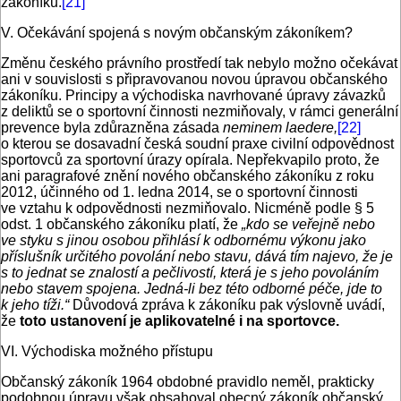
zákoníku.
[21]
V. Očekávání spojená s novým občanským zákoníkem?
Změnu českého právního prostředí tak nebylo možno očekávat
ani v souvislosti s připravovanou novou úpravou občanského
zákoníku. Principy a východiska navrhované úpravy závazků
z deliktů se o sportovní činnosti nezmiňovaly, v rámci generální
prevence byla zdůrazněna zásada
neminem laedere,
[22]
o kterou se dosavadní česká soudní praxe civilní odpovědnost
sportovců za sportovní úrazy opírala. Nepřekvapilo proto, že
ani paragrafové znění nového občanského zákoníku z roku
2012, účinného od 1. ledna 2014, se o sportovní činnosti
ve vztahu k odpovědnosti nezmiňovalo. Nicméně podle § 5
odst. 1 občanského zákoníku platí, že
„kdo se veřejně nebo
ve styku s jinou osobou přihlásí k odbornému výkonu jako
příslušník určitého povolání nebo stavu, dává tím najevo, že je
s to jednat se znalostí a pečlivostí, která je s jeho povoláním
nebo stavem spojena. Jedná-li bez této odborné péče, jde to
k jeho tíži.“
Důvodová zpráva k zákoníku pak výslovně uvádí,
že
toto ustanovení je aplikovatelné i na sportovce.
VI. Východiska možného přístupu
Občanský zákoník 1964 obdobné pravidlo neměl, prakticky
podobnou úpravu však obsahoval obecný zákoník občanský