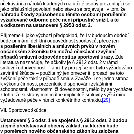
očekávání a nároků kladených na určité osoby prezentující se
jako příslušníci povolání nebo stavu se projevuje i v tom, že
náhradu škody způsobenou těmito osobami porušením
vyžadované odborné péče není přípustné snížit, a to
s odkazem na ustanovení § 2953 odst. 2.
Přijmeme-li jako výchozí předpoklad, že i v budoucím období
bude primární deliktní odpovědnost sportovců, přece jen
s posílením liberálních a smluvních prvků v novém
občanském zákoníku lze možná očekávat i zvýšení
případů smluvní odpovědnosti za sportovní úrazy.
Zde
literatura naznačuje, že ačkoliv je § 2912 odst. 2 v rámci
smluvní odpovědnosti – aniž by pro její vznik bylo vyžadováno
zavinění škůdce – použitelný jen omezeně, prosadí se toto
zvýšení péče také v případě smluv. Zaváže-li se jedna strana
k výkonu činnosti, prezentujíc disponování zvláštními
schopnostmi, vlastnostmi či dovednostmi, mělo by se vycházet
z toho, že si strany minimálně implicitně smluvily vyšší míru
vyžadované péče v rámci konkrétního kontraktu.
[29]
VII. Sportovec škůdce
Ustanovení § 5 odst. 1 ve spojení s § 2912 odst. 2 budou
zřejmě představovat obecný základ, na kterém bude
v poměrech nového občanského zákoníku založena