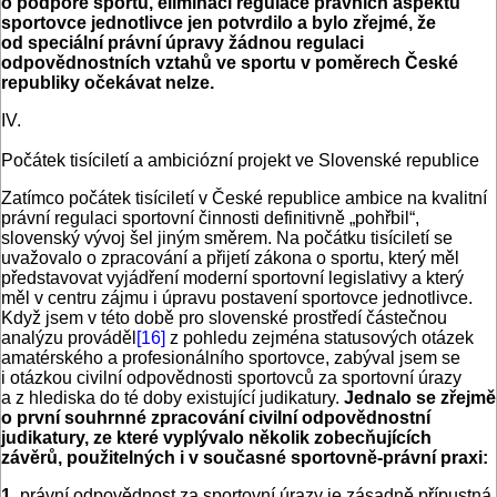
o podpoře sportu, eliminaci regulace právních aspektů
sportovce jednotlivce jen potvrdilo a bylo zřejmé, že
od speciální právní úpravy žádnou regulaci
odpovědnostních vztahů ve sportu v poměrech České
republiky očekávat nelze.
IV.
Počátek tisíciletí a ambiciózní projekt ve Slovenské republice
Zatímco počátek tisíciletí v České republice ambice na kvalitní
právní regulaci sportovní činnosti definitivně „pohřbil“,
slovenský vývoj šel jiným směrem. Na počátku tisíciletí se
uvažovalo o zpracování a přijetí zákona o sportu, který měl
představovat vyjádření moderní sportovní legislativy a který
měl v centru zájmu i úpravu postavení sportovce jednotlivce.
Když jsem v této době pro slovenské prostředí částečnou
analýzu prováděl
[16]
z pohledu zejména statusových otázek
amatérského a profesionálního sportovce, zabýval jsem se
i otázkou civilní odpovědnosti sportovců za sportovní úrazy
a z hlediska do té doby existující judikatury.
Jednalo se zřejmě
o první souhrnné zpracování civilní odpovědnostní
judikatury, ze které vyplývalo několik zobecňujících
závěrů, použitelných i v současné sportovně-právní praxi:
1.
právní odpovědnost za sportovní úrazy je zásadně přípustná,