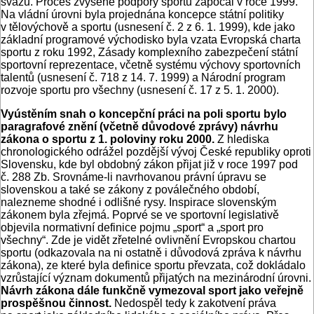
svazů. Proces zvýšené podpory sportu započal v roce 1999.
Na vládní úrovni byla projednána koncepce státní politiky
v tělovýchově a sportu (usnesení č. 2 z 6. 1. 1999), kde jako
základní programové východisko byla vzata Evropská charta
sportu z roku 1992, Zásady komplexního zabezpečení státní
sportovní reprezentace, včetně systému výchovy sportovních
talentů (usnesení č. 718 z 14. 7. 1999) a Národní program
rozvoje sportu pro všechny (usnesení č. 17 z 5. 1. 2000).
Vyústěním snah o koncepční práci na poli sportu bylo
paragrafové znění (včetně důvodové zprávy) návrhu
zákona o sportu z 1. poloviny roku 2000.
Z hlediska
chronologického odrážel pozdější vývoj České republiky oproti
Slovensku, kde byl obdobný zákon přijat již v roce 1997 pod
č. 288 Zb. Srovnáme-li navrhovanou právní úpravu se
slovenskou a také se zákony z poválečného období,
nalezneme shodné i odlišné rysy. Inspirace slovenským
zákonem byla zřejmá. Poprvé se ve sportovní legislativě
objevila normativní definice pojmu „sport“ a „sport pro
všechny“. Zde je vidět zřetelné ovlivnění Evropskou chartou
sportu (odkazovala na ni ostatně i důvodová zpráva k návrhu
zákona), ze které byla definice sportu převzata, což dokládalo
vzrůstající význam dokumentů přijatých na mezinárodní úrovni.
Návrh zákona dále funkčně vymezoval sport jako veřejně
prospěšnou činnost.
Nedospěl tedy k zakotvení práva