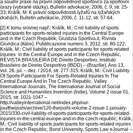
a soudní praxe na právní odpovědnost sportovců za sportovní
úrazy (vybrané otázky), Bulletin advokacie, 2006, č. 9, str. 25-
33; Králík, M: K právní odpovědnosti lyžařů na lyžařských
drahách, Bulletin advokacie, 2006, č. 11-12, str. 57-64.
[2]
K tomu srovnej např.: Králík, M.: Civil liability of sports
participants for sports-related injuries in the Central Europe
and in the Czech Republik, Giustizia Sportiva.it, Rivista
Giuridica (Itálie), Pubblicazione numero 3, 2012, str. 80-122;
Králík, M.: Civil liability of sports participants for sports-related
injuries in the Central Europe and in the Czech Republic,
REVISTA BRASILEIRA DE Direito Desportivo, Instituto
Brasileiro de Direito Desportivo (IBDD) – (Brazílie), Ano 13,
vol. 26, jul. – dez. / 2014, str. 277-315; Králík, M.: Civil Liability
Of Sports Participants For Sports-Related Injuries In The
Central Europe And In The Czech Republic, Valley
International Journals, The International Journal of Social
Science and Humanities Invention (Indie), Volume 2 issue 01,
2015, str. 1021-1047 –
http://valleyinternational.net/index.php/our-
jou/theijsshi/archive/120-theijsshi-volume-2-issue-1-january-
2015/330-civil-liability-of-sports-participants-for-sports-related-
injuries-in-the-central-europe-and-in-the-czech-republic; Králík,
M.: Civil liability of sports participants for sports-related injuries
in the Czech Republic, Bond University, Sports Law eJournal –