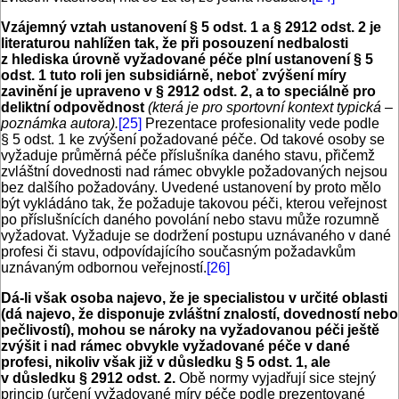
Vzájemný vztah ustanovení § 5 odst. 1 a § 2912 odst. 2 je
literaturou nahlížen tak, že při posouzení nedbalosti
z hlediska úrovně vyžadované péče plní ustanovení § 5
odst. 1 tuto roli jen subsidiárně, neboť zvýšení míry
zavinění je upraveno v § 2912 odst. 2, a to speciálně pro
deliktní odpovědnost
(která je pro sportovní kontext typická –
poznámka autora).
[25]
Prezentace profesionality vede podle
§ 5 odst. 1 ke zvýšení požadované péče. Od takové osoby se
vyžaduje průměrná péče příslušníka daného stavu, přičemž
zvláštní dovednosti nad rámec obvykle požadovaných nejsou
bez dalšího požadovány. Uvedené ustanovení by proto mělo
být vykládáno tak, že požaduje takovou péči, kterou veřejnost
po příslušnících daného povolání nebo stavu může rozumně
vyžadovat. Vyžaduje se dodržení postupu uznávaného v dané
profesi či stavu, odpovídajícího současným požadavkům
uznávaným odbornou veřejností.
[26]
Dá-li však osoba najevo, že je specialistou v určité oblasti
(dá najevo, že disponuje zvláštní znalostí, dovedností nebo
pečlivostí), mohou se nároky na vyžadovanou péči ještě
zvýšit i nad rámec obvykle vyžadované péče v dané
profesi, nikoliv však již v důsledku § 5 odst. 1, ale
v důsledku § 2912 odst. 2.
Obě normy vyjadřují sice stejný
princip (určení vyžadované míry péče podle prezentované