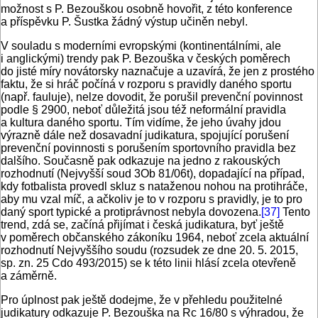
možnost s P. Bezouškou osobně hovořit, z této konference
a příspěvku P. Šustka žádný výstup učiněn nebyl.
V souladu s moderními evropskými (kontinentálními, ale
i anglickými) trendy pak P. Bezouška v českých poměrech
do jisté míry novátorsky naznačuje a uzavírá, že jen z prostého
faktu, že si hráč počíná v rozporu s pravidly daného sportu
(např. fauluje), nelze dovodit, že porušil prevenční povinnost
podle § 2900, neboť důležitá jsou též neformální pravidla
a kultura daného sportu. Tím vidíme, že jeho úvahy jdou
výrazně dále než dosavadní judikatura, spojující porušení
prevenční povinnosti s porušením sportovního pravidla bez
dalšího. Současně pak odkazuje na jedno z rakouských
rozhodnutí (Nejvyšší soud 3Ob 81/06t), dopadající na případ,
kdy fotbalista provedl skluz s nataženou nohou na protihráče,
aby mu vzal míč, a ačkoliv je to v rozporu s pravidly, je to pro
daný sport typické a protiprávnost nebyla dovozena.
[37]
Tento
trend, zdá se, začíná přijímat i česká judikatura, byť ještě
v poměrech občanského zákoníku 1964, neboť zcela aktuální
rozhodnutí Nejvyššího soudu (rozsudek ze dne 20. 5. 2015,
sp. zn. 25 Cdo 493/2015) se k této linii hlásí zcela otevřeně
a záměrně.
Pro úplnost pak ještě dodejme, že v přehledu použitelné
judikatury odkazuje P. Bezouška na Rc 16/80 s výhradou, že