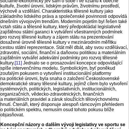
sociálně-ekonomický jev sám o sobě i ve vztahu k obecné
kultuře, životní úrovni, lidským právům, životnímu prostředí,
výchově a vzdělání. Charakteristika tělesné kultury jako
základního lidského práva a společenské povinnosti odpovídá
dnešním vývojovým trendům. Moderním pojetím byl řešen také
vztah státu a tělesné kultury, který předpokládal legislativně
zajištěnou státní garanci k vytváření všestranných podmínek
pro rozvoj tělesné kultury a zájem státu na prezentování
dosažené úrovně tělesné kultury v mezinárodním měřítku
cestou státní reprezentace. Stát měl dbát, aby svou vzdělávací,
zdravotní, sociální, finanční a daňovou politikou a materiálním
zajištěním vytvářel adekvátní podmínky pro rozvoj tělesné
kultury.
[11]
Jednalo se o prosazování koncepce odpovídající
spíše intervenčnímu modelu. Symbolickým, byť poněkud
zoufalým pokusem o vytvoření institucionální platformy
na politické úrovni, byla snaha o založení Československé
demokratické strany tělesné kultury, jejímž cílem bylo vytvoření
systémových, politických, legislativních, institucionálních,
organizačních, vědecko-zdravotnických, finančních
a materiálních pravidel a záruk sloužících tělovýchovnému
hnutí. Čtenáři, který disponuje alespoň rámcovým přehledem
o politickém spektru, nemusím osud tohoto pokusu blíže
objasňovat.
Koncepční názory o dalším vývoji legislativy ve sportu se