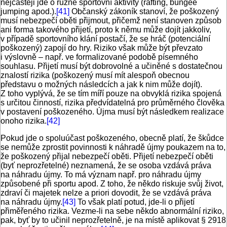
nejčastěji jde o různé sportovní aktivity (rafting, bungee
jumping apod.).
[41]
Občanský zákoník stanoví, že poškozený
musí nebezpečí oběti přijmout, přičemž není stanoven způsob
ani forma takového přijetí, proto k němu může dojít jakkoliv,
v případě sportovního klání postačí, že se hráč (potenciální
poškozený) zapojí do hry. Riziko však může být převzato
i výslovně – např. ve formalizované podobě písemného
souhlasu. Přijetí musí být dobrovolné a učiněné s dostatečnou
znalostí rizika (poškozený musí mít alespoň obecnou
představu o možných následcích a jak k nim může dojít).
Z toho vyplývá, že se tím míří pouze na obvyklá rizika spojená
s určitou činností, rizika předvídatelná pro průměrného člověka
v postavení poškozeného. Újma musí být následkem realizace
onoho rizika.
[42]
Pokud jde o spoluúčast poškozeného, obecně platí, že škůdce
se nemůže zprostit povinnosti k náhradě újmy poukazem na to,
že poškozený přijal nebezpečí oběti. Přijetí nebezpečí oběti
(byť neprozřetelné) neznamená, že se osoba vzdává práva
na náhradu újmy. To má význam např. pro náhradu újmy
způsobené při sportu apod. Z toho, že někdo riskuje svůj život,
zdraví či majetek nelze a priori dovodit, že se vzdává práva
na náhradu újmy.
[43]
To však platí potud, jde-li o přijetí
přiměřeného rizika. Vezme-li na sebe někdo abnormální riziko,
pak, byť by to učinil neprozřetelně, je na místě aplikovat § 2918