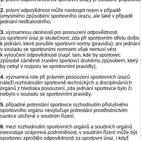
2.
právní odpovědnost může nastoupit nejen v případě
úmyslného způsobení sportovního úrazu, ale také v případě
jednání nedbalostního,
3.
významnou okolností pro posouzení odpovědnosti
za sportovní úraz je skutečnost, zda při sportovním střetu došlo
k jednání, které porušilo sportovní normy (pravidla); ani jednání
v souladu se sportovními normami však nemusí vést
k vyloučení odpovědnosti (např. tam, kde by sportovec
způsobil záměrně zranění sportovci druhému způsobem, který
by nebyl v rozporu se sportovními pravidly),
4.
významná role při právním posouzení sportovních úrazů
náleží rozhodnutím sportovně-technických a disciplinárních
orgánů z hlediska posouzení, zda jednání sportovce bylo či
nebylo v souladu se sportovními pravidly,
5.
případné potrestání sportovce rozhodnutím příslušného
sportovního orgánu nevylučuje potrestání prostřednictvím
sankce uložené v soudním řízení,
6.
mezi rozhodnutím sportovních orgánů a soudních orgánů
neexistuje vzájemná podmíněnost, v soudním řízení může být
sportovec zproštěn odpovědnosti za sportovní úraz, i když