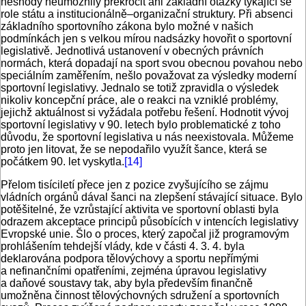
neshody neumožnily překročit ani základní otázky týkající se
role státu a institucionálně–organizační struktury. Při absenci
základního sportovního zákona bylo možné v našich
podmínkách jen s velkou mírou nadsázky hovořit o sportovní
legislativě. Jednotlivá ustanovení v obecných právních
normách, která dopadají na sport svou obecnou povahou nebo
speciálním zaměřením, nešlo považovat za výsledky moderní
sportovní legislativy. Jednalo se totiž zpravidla o výsledek
nikoliv koncepční práce, ale o reakci na vzniklé problémy,
jejichž aktuálnost si vyžádala potřebu řešení. Hodnotit vývoj
sportovní legislativy v 90. letech bylo problematické z toho
důvodu, že sportovní legislativa u nás neexistovala. Můžeme
proto jen litovat, že se nepodařilo využít šance, která se
počátkem 90. let vyskytla.
[14]
Přelom tisíciletí přece jen z pozice zvyšujícího se zájmu
vládních orgánů dával šanci na zlepšení stávající situace. Bylo
potěšitelné, že vzrůstající aktivita ve sportovní oblasti byla
odrazem akceptace principů působících v intencích legislativy
Evropské unie. Šlo o proces, který započal již programovým
prohlášením tehdejší vlády, kde v části 4. 3. 4. byla
deklarována podpora tělovýchovy a sportu nepřímými
a nefinančními opatřeními, zejména úpravou legislativy
a daňové soustavy tak, aby byla především finančně
umožněna činnost tělovýchovných sdružení a sportovních