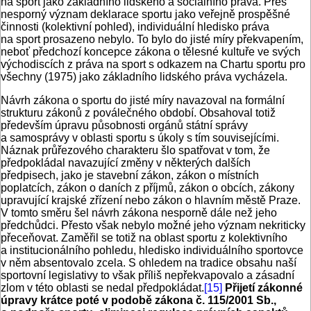
na sport jako základního lidského a sociálního práva. Přes
nesporný význam deklarace sportu jako veřejně prospěšné
činnosti (kolektivní pohled), individuální hledisko práva
na sport prosazeno nebylo. To bylo do jisté míry překvapením,
neboť předchozí koncepce zákona o tělesné kultuře ve svých
východiscích z práva na sport s odkazem na Chartu sportu pro
všechny (1975) jako základního lidského práva vycházela.
Návrh zákona o sportu do jisté míry navazoval na formální
strukturu zákonů z poválečného období. Obsahoval totiž
především úpravu působnosti orgánů státní správy
a samosprávy v oblasti sportu s úkoly s tím souvisejícími.
Náznak průřezového charakteru šlo spatřovat v tom, že
předpokládal navazující změny v některých dalších
předpisech, jako je stavební zákon, zákon o místních
poplatcích, zákon o daních z příjmů, zákon o obcích, zákony
upravující krajské zřízení nebo zákon o hlavním městě Praze.
V tomto směru šel návrh zákona nesporně dále než jeho
předchůdci. Přesto však nebylo možné jeho význam nekriticky
přeceňovat. Zaměřil se totiž na oblast sportu z kolektivního
a institucionálního pohledu, hledisko individuálního sportovce
v něm absentovalo zcela. S ohledem na tradice obsahu naší
sportovní legislativy to však příliš nepřekvapovalo a zásadní
zlom v této oblasti se nedal předpokládat.
[15]
Přijetí zákonné
úpravy krátce poté v podobě zákona č. 115/2001 Sb.,