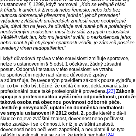
v ustanovení § 1299, když normoval:
„Kdo se veřejně hlásí
k úřadu, k umění, k živnosti nebo řemeslu; nebo kdo bez
nutnosti dobrovolně převezme jednání, jehož provedení
vyžaduje zvláštních uměleckých znalostí nebo neobyčejné
píle, dává tím na jevo, že důvěřuje své nutné píli a potřebným
neobyčejným znalostem; musí tedy státi za jejich nedostatek.
Věděl-li však ten, kdo mu jednání svěřil, o nezkušenosti jeho;
nebo mohl-li při obyčejné opatrnosti věděti, je zároveň posléze
uvedený vinen nedopatřením.“
I když důvodová zpráva v této souvislosti zmiňuje sportovce,
nelze s ustanovením § 5 odst. 1 očekávat žádný zásadní
posun. Odborná literatura v této souvislosti ve vztahu
ke sportovcům nejde nad rámec důvodové zprávy
a zdůrazňuje, že uvedeným pravidlem zákoník pouze vyjadřuje
to, co by mělo být běžné, že určitá činnost deklarovaná jako
profesionální bude také profesionálně provedena.
[23]
Zákoník
spojuje s profesionalitou vyšší míru odpovědnosti, protože
taková osoba má obecnou povinnost odborné péče.
Jestliže ji nevynaloží, uplatní se domněnka nedbalosti
ve smyslu ustanovení § 2912 odst. 2,
podle kterého dá-li
škůdce najevo zvláštní znalost, dovednost nebo pečlivost,
nebo zaváže-li se k činnosti, k níž je zvláštní znalosti,
dovednosti nebo pečlivosti zapotřebí, a neuplatní-li se tyto
zvláštní vlastnosti, má se za to, že jedná nedbale.
[24]