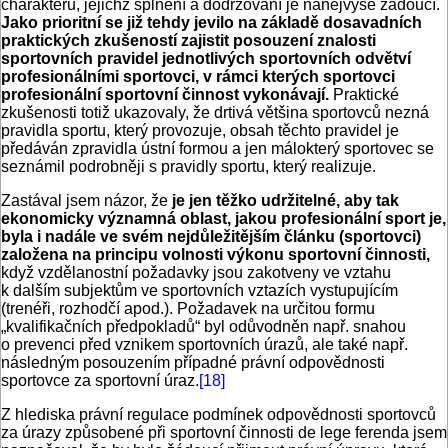
charakteru, jejichž splnění a dodržování je nanejvýše žádoucí.
Jako prioritní se již tehdy jevilo na základě dosavadních
praktických zkušeností zajistit posouzení znalosti
sportovních pravidel jednotlivých sportovních odvětví
profesionálními sportovci, v rámci kterých sportovci
profesionální sportovní činnost vykonávají.
Praktické
zkušenosti totiž ukazovaly, že drtivá většina sportovců nezná
pravidla sportu, který provozuje, obsah těchto pravidel je
předáván zpravidla ústní formou a jen málokterý sportovec se
seznámil podrobněji s pravidly sportu, který realizuje.
Zastával jsem názor, že
je jen těžko udržitelné, aby tak
ekonomicky významná oblast, jakou profesionální sport je,
byla i nadále ve svém nejdůležitějším článku (sportovci)
založena na principu volnosti výkonu sportovní činnosti,
když vzdělanostní požadavky jsou zakotveny ve vztahu
k dalším subjektům ve sportovních vztazích vystupujícím
(trenéři, rozhodčí apod.). Požadavek na určitou formu
„kvalifikačních předpokladů“ byl odůvodněn např. snahou
o prevenci před vznikem sportovních úrazů, ale také např.
následným posouzením případné právní odpovědnosti
sportovce za sportovní úraz.
[18]
Z hlediska právní regulace podmínek odpovědnosti sportovců
za úrazy způsobené při sportovní činnosti de lege ferenda jsem