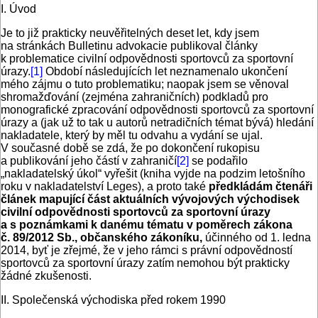
I. Úvod
Je to již prakticky neuvěřitelných deset let, kdy jsem
na stránkách Bulletinu advokacie publikoval články
k problematice civilní odpovědnosti sportovců za sportovní
úrazy.
[1]
Období následujících let neznamenalo ukončení
mého zájmu o tuto problematiku; naopak jsem se věnoval
shromažďování (zejména zahraničních) podkladů pro
monografické zpracování odpovědnosti sportovců za sportovní
úrazy a (jak už to tak u autorů netradičních témat bývá) hledání
nakladatele, který by měl tu odvahu a vydání se ujal.
V současné době se zdá, že po dokončení rukopisu
a publikování jeho částí v zahraničí
[2]
se podařilo
„nakladatelský úkol“ vyřešit (kniha vyjde na podzim letošního
roku v nakladatelství Leges), a proto také
předkládám čtenáři
článek mapující část aktuálních vývojových východisek
civilní odpovědnosti sportovců za sportovní úrazy
a s poznámkami k danému tématu v poměrech zákona
č. 89/2012 Sb., občanského zákoníku,
účinného od 1. ledna
2014, byť je zřejmé, že v jeho rámci s právní odpovědností
sportovců za sportovní úrazy zatím nemohou být prakticky
žádné zkušenosti.
II. Společenská východiska před rokem 1990