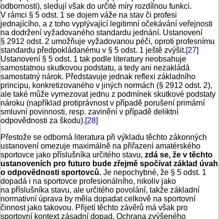
odbornosti), sledují však do určité míry rozdílnou funkci.
V rámci § 5 odst. 1 se dojem váže na stav či profesi
jednajícího, a z toho vyplývající legitimní očekávání veřejnosti
na dodržení vyžadovaného standardu jednání. Ustanovení
§ 2912 odst. 2 umožňuje vyžadovanou péči, oproti profesnímu
standardu předpokládanému v § 5 odst. 1 ještě zvýšit.
[27]
Ustanovení § 5 odst. 1 tak podle literatury neobsahuje
samostatnou skutkovou podstatu, a tedy ani nezakládá
samostatný nárok. Představuje jednak reflexi základního
principu, konkretizovaného v jiných normách (§ 2912 odst. 2),
ale také může vymezovat jednu z podmínek skutkové podstaty
nároku (například protiprávnost v případě porušení primární
smluvní povinnosti, resp. zavinění v případě deliktní
odpovědnosti za škodu).
[28]
Přestože se odborná literatura při výkladu těchto zákonných
ustanovení omezuje maximálně na přiřazení amatérského
sportovce jako příslušníka určitého stavu,
zdá se, že v těchto
ustanoveních pro futuro bude zřejmě spočívat základ úvah
o odpovědnosti sportovců.
Je nepochybné, že § 5 odst. 1
dopadá i na sportovce profesionálního, nikoliv jako
na příslušníka stavu, ale určitého povolání, takže základní
normativní úprava by měla dopadat celkově na sportovní
činnost jako takovou. Přijetí těchto závěrů má však pro
sportovní kontext zásadní dopad. Ochrana zvýšeného