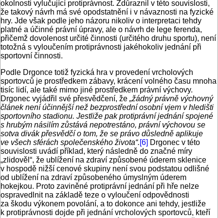
okolnosti vylučující protiprávnost. Zdůraznil v této souvislosti,
že takový návrh má své opodstatnění i v návaznosti na fyzické
hry. Jde však podle jeho názoru nikoliv o interpretaci tehdy
platné a účinné právní úpravy, ale o návrh de lege ferenda,
přičemž dovolenost určité činnosti (určitého druhu sportu), není
totožná s vyloučením protiprávnosti jakéhokoliv jednání při
sportovní činnosti.
Podle Drgonce totiž fyzická hra v provedení vrcholových
sportovců je prostředkem zábavy, krácení volného času mnoha
tisíc lidí, ale také mimo jiné prostředkem právní výchovy.
Drgonec vyjádřil své přesvědčení, že
„žádný právně výchovný
článek není účinnější než bezprostřední osobní vjem v hledišti
sportovního stadionu. Jestliže pak protiprávní jednání spojené
s hrubým násilím zůstává nepotrestáno, právní výchovou se
sotva divák přesvědčí o tom, že se právo důsledně aplikuje
ve všech sférách společenského života“.
[6]
Drgonec v této
souvislosti uvádí příklad, který následně do značné míry
„zlidověl“, že ublížení na zdraví způsobené úderem sklenice
v hospodě nižší cenové skupiny není svou podstatou odlišné
od ublížení na zdraví způsobeného úmyslným úderem
hokejkou. Proto zaviněné protiprávní jednání při hře nelze
ospravedlnit na základě teze o vyloučení odpovědnosti
za škodu výkonem povolání, a to dokonce ani tehdy, jestliže
k protiprávnosti dojde při jednání vrcholových sportovců, kteří