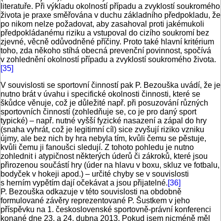
literatuře. Při výkladu okolností případu a zvyklostí soukromého
života je praxe směřována v duchu základního předpokladu, že
po nikom nelze požadovat, aby zasahoval proti jakémukoli
předpokládanému riziku a vstupoval do cizího soukromí bez
zjevné, věcně odůvodněné příčiny. Proto také hlavní kritérium
toho, zda někoho stíhá obecná prevenční povinnost, spočívá
v zohlednění okolností případu a zvyklostí soukromého života.
[35]
V souvislosti se sportovní činností pak P. Bezouška uvádí, že je
nutno brát v úvahu i specifické okolnosti činnosti, které se
škůdce věnuje, což je důležité např. při posuzování různých
sportovních činností (zohledňuje se, co je pro daný sport
typické) – např. nutné vyšší fyzické nasazení a zápal do hry
(snaha vyhrát, což je legitimní cíl) sice zvyšují riziko vzniku
újmy, ale bez nich by hra nebyla tím, kvůli čemu se pěstuje,
kvůli čemu ji fanoušci sledují. Z tohoto pohledu je nutno
zohlednit i atypičnost některých úderů či zákroků, které jsou
přirozenou součástí hry (úder na hlavu v boxu, skluz ve fotbalu,
bodyček v hokeji apod.) – určité chyby se v souvislosti
s herním vypětím dají očekávat a jsou přijatelné.
[36]
P. Bezouška odkazuje v této souvislosti na obdobně
formulované závěry reprezentované P. Šustkem v jeho
příspěvku na 1. československé sportovně-právní konferenci
konané dne 23. a 24. dubna 2013. Pokud jsem nicméně měl