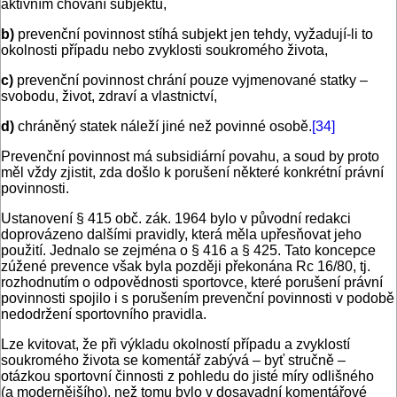
aktivním chování subjektu,
b)
prevenční povinnost stíhá subjekt jen tehdy, vyžadují-li to
okolnosti případu nebo zvyklosti soukromého života,
c)
prevenční povinnost chrání pouze vyjmenované statky –
svobodu, život, zdraví a vlastnictví,
d)
chráněný statek náleží jiné než povinné osobě.
[34]
Prevenční povinnost má subsidiární povahu, a soud by proto
měl vždy zjistit, zda došlo k porušení některé konkrétní právní
povinnosti.
Ustanovení § 415 obč. zák. 1964 bylo v původní redakci
doprovázeno dalšími pravidly, která měla upřesňovat jeho
použití. Jednalo se zejména o § 416 a § 425. Tato koncepce
zúžené prevence však byla později překonána Rc 16/80, tj.
rozhodnutím o odpovědnosti sportovce, které porušení právní
povinnosti spojilo i s porušením prevenční povinnosti v podobě
nedodržení sportovního pravidla.
Lze kvitovat, že při výkladu okolností případu a zvyklostí
soukromého života se komentář zabývá – byť stručně –
otázkou sportovní činnosti z pohledu do jisté míry odlišného
(a modernějšího), než tomu bylo v dosavadní komentářové