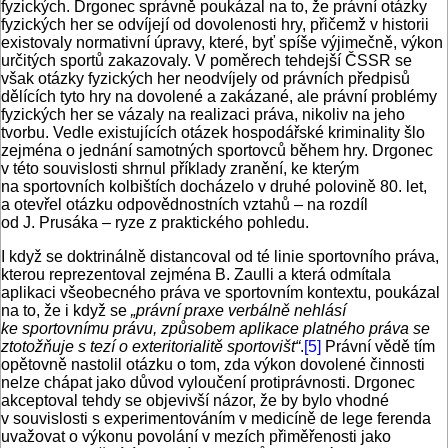
fyzických. Drgonec správně poukázal na to, že právní otázky
fyzických her se odvíjejí od dovolenosti hry, přičemž v historii
existovaly normativní úpravy, které, byť spíše výjimečně, výkon
určitých sportů zakazovaly. V poměrech tehdejší ČSSR se
však otázky fyzických her neodvíjely od právních předpisů
dělících tyto hry na dovolené a zakázané, ale právní problémy
fyzických her se vázaly na realizaci práva, nikoliv na jeho
tvorbu. Vedle existujících otázek hospodářské kriminality šlo
zejména o jednání samotných sportovců během hry. Drgonec
v této souvislosti shrnul příklady zranění, ke kterým
na sportovních kolbištích docházelo v druhé polovině 80. let,
a otevřel otázku odpovědnostních vztahů – na rozdíl
od J. Prusáka – ryze z praktického pohledu.
I když se doktrinálně distancoval od té linie sportovního práva,
kterou reprezentoval zejména B. Zaulli a která odmítala
aplikaci všeobecného práva ve sportovním kontextu, poukázal
na to, že i když se
„právní praxe verbálně nehlásí
ke sportovnímu právu, způsobem aplikace platného práva se
ztotožňuje s tezí o exteritorialitě sportovišt“
.
[5]
Právní vědě tím
opětovně nastolil otázku o tom, zda výkon dovolené činnosti
nelze chápat jako důvod vyloučení protiprávnosti. Drgonec
akceptoval tehdy se objevivší názor, že by bylo vhodné
v souvislosti s experimentováním v medicíně de lege ferenda
uvažovat o výkonu povolání v mezích přiměřenosti jako