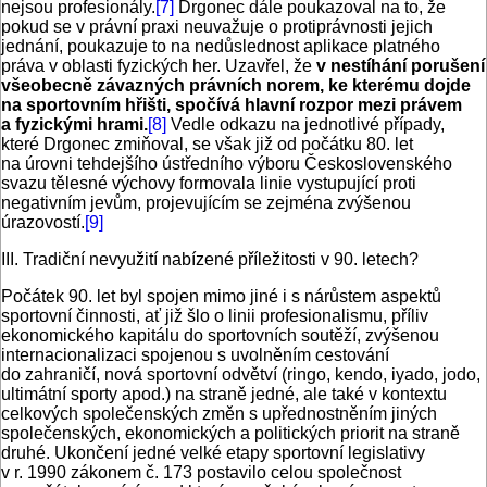
nejsou profesionály.
[7]
Drgonec dále poukazoval na to, že
pokud se v právní praxi neuvažuje o protiprávnosti jejich
jednání, poukazuje to na nedůslednost aplikace platného
práva v oblasti fyzických her. Uzavřel, že
v nestíhání porušení
všeobecně závazných právních norem, ke kterému dojde
na sportovním hřišti, spočívá hlavní rozpor mezi právem
a fyzickými hrami.
[8]
Vedle odkazu na jednotlivé případy,
které Drgonec zmiňoval, se však již od počátku 80. let
na úrovni tehdejšího ústředního výboru Československého
svazu tělesné výchovy formovala linie vystupující proti
negativním jevům, projevujícím se zejména zvýšenou
úrazovostí.
[9]
III. Tradiční nevyužití nabízené příležitosti v 90. letech?
Počátek 90. let byl spojen mimo jiné i s nárůstem aspektů
sportovní činnosti, ať již šlo o linii profesionalismu, příliv
ekonomického kapitálu do sportovních soutěží, zvýšenou
internacionalizaci spojenou s uvolněním cestování
do zahraničí, nová sportovní odvětví (ringo, kendo, iyado, jodo,
ultimátní sporty apod.) na straně jedné, ale také v kontextu
celkových společenských změn s upřednostněním jiných
společenských, ekonomických a politických priorit na straně
druhé. Ukončení jedné velké etapy sportovní legislativy
v r. 1990 zákonem č. 173 postavilo celou společnost