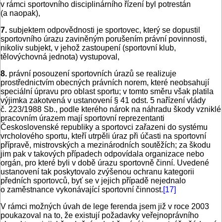
v rámci sportovního disciplinárního řízení byl potrestán
(a naopak),
7.
subjektem odpovědnosti je sportovec, který se dopustil
sportovního úrazu zaviněným porušením právní povinnosti,
nikoliv subjekt, v jehož zastoupení (sportovní klub,
tělovýchovná jednota) vystupoval,
8.
právní posouzení sportovních úrazů se realizuje
prostřednictvím obecných právních norem, které neobsahují
speciální úpravu pro oblast sportu; v tomto směru však platila
výjimka zakotvená v ustanovení § 41 odst. 5 nařízení vlády
č. 223/1988 Sb., podle kterého nárok na náhradu škody vzniklé
pracovním úrazem mají sportovní reprezentanti
Československé republiky a sportovci zařazeni do systému
vrcholového sportu, kteří utrpěli úraz při účasti na sportovní
přípravě, mistrovských a mezinárodních soutěžích; za škodu
jim pak v takových případech odpovídala organizace nebo
orgán, pro které byli v době úrazu sportovně činní. Uvedené
ustanovení tak poskytovalo zvýšenou ochranu kategorii
předních sportovců, byť se v jejich případě nejednalo
o zaměstnance vykonávající sportovní činnost.
[17]
V rámci možných úvah de lege ferenda jsem již v roce 2003
poukazoval na to, že existují požadavky veřejnoprávního