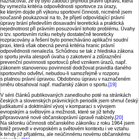
naznačoval, že by bylo žádoucí přijmout právní úpravu, která
by vymezila kritéria odpovědnosti sportovce za úrazy,
ke kterým dojde při výkonu sportovní činnosti, nicméně jsem
současně poukazoval na to, že přijetí odpovídající právní
úpravy brání především dosavadní teoretická a praktická
nejednotnost při právním posuzování tohoto problému. Úvahy
o tzv. sportovním riziku nebyly dostatečně teoreticky
rozpracovány a řešení bylo ponecháváno aplikační soudní
praxi, která však obecná pevná kritéria hranic právní
odpovědnosti nenalezla. Schůdnou se tak z hlediska zákona
o sportu jevila alespoň úvaha o zakotvení a zdůraznění
prevenční povinnosti sportovců před vznikem úrazů, např.
zákonem stanovenou povinností dodržovat pravidla daného
sportovního odvětví, nebudou-li samozřejmě v rozporu
s platnou právní úpravou. Obdobnou úpravu v naznačeném
směru obsahoval např. maďarský zákon o sportu.
[19]
V sérii článků publikovaných zanedlouho poté na stránkách
českých a slovenských právnických periodik jsem shrnul český
judikaturní a doktrinální vývoj v komparaci s vývojem
evropským a světovým a možnosti, které se již tehdy
připravované nové občanskoprávní úpravě nabízely.
[20]
Na sklonku účinnosti občanského zákoníku z roku 1964 jsem
totéž provedl v evropském a světovém kontextu i ve vztahu
k tehdy již přijatému, ale neúčinnému novému občanskému