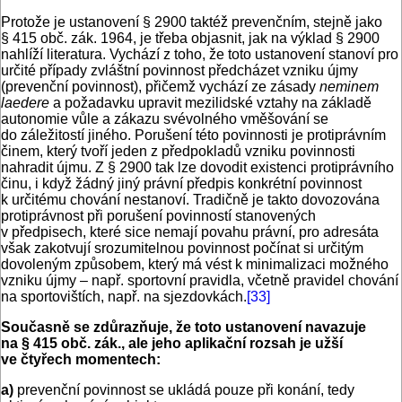
Protože je ustanovení § 2900 taktéž prevenčním, stejně jako
§ 415 obč. zák. 1964, je třeba objasnit, jak na výklad § 2900
nahlíží literatura. Vychází z toho, že toto ustanovení stanoví pro
určité případy zvláštní povinnost předcházet vzniku újmy
(prevenční povinnost), přičemž vychází ze zásady
neminem
laedere
a požadavku upravit mezilidské vztahy na základě
autonomie vůle a zákazu svévolného vměšování se
do záležitostí jiného. Porušení této povinnosti je protiprávním
činem, který tvoří jeden z předpokladů vzniku povinnosti
nahradit újmu. Z § 2900 tak lze dovodit existenci protiprávního
činu, i když žádný jiný právní předpis konkrétní povinnost
k určitému chování nestanoví. Tradičně je takto dovozována
protiprávnost při porušení povinností stanovených
v předpisech, které sice nemají povahu právní, pro adresáta
však zakotvují srozumitelnou povinnost počínat si určitým
dovoleným způsobem, který má vést k minimalizaci možného
vzniku újmy – např. sportovní pravidla, včetně pravidel chování
na sportovištích, např. na sjezdovkách.
[33]
Současně se zdůrazňuje, že toto ustanovení navazuje
na § 415 obč. zák., ale jeho aplikační rozsah je užší
ve čtyřech momentech:
a)
prevenční povinnost se ukládá pouze při konání, tedy