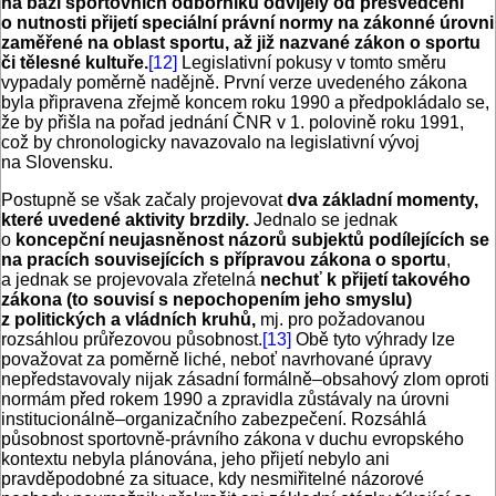
na bázi sportovních odborníků odvíjely od přesvědčení
o nutnosti přijetí speciální právní normy na zákonné úrovni
zaměřené na oblast sportu, až již nazvané zákon o sportu
či tělesné kultuře.
[12]
Legislativní pokusy v tomto směru
vypadaly poměrně nadějně. První verze uvedeného zákona
byla připravena zřejmě koncem roku 1990 a předpokládalo se,
že by přišla na pořad jednání ČNR v 1. polovině roku 1991,
což by chronologicky navazovalo na legislativní vývoj
na Slovensku.
Postupně se však začaly projevovat
dva základní momenty,
které uvedené aktivity brzdily.
Jednalo se jednak
o
koncepční neujasněnost názorů subjektů podílejících se
na pracích souvisejících s přípravou zákona o sportu
,
a jednak se projevovala zřetelná
nechuť k přijetí takového
zákona (to souvisí s nepochopením jeho smyslu)
z politických a vládních kruhů,
mj. pro požadovanou
rozsáhlou průřezovou působnost.
[13]
Obě tyto výhrady lze
považovat za poměrně liché, neboť navrhované úpravy
nepředstavovaly nijak zásadní formálně–obsahový zlom oproti
normám před rokem 1990 a zpravidla zůstávaly na úrovni
institucionálně–organizačního zabezpečení. Rozsáhlá
působnost sportovně-právního zákona v duchu evropského
kontextu nebyla plánována, jeho přijetí nebylo ani
pravděpodobné za situace, kdy nesmiřitelné názorové