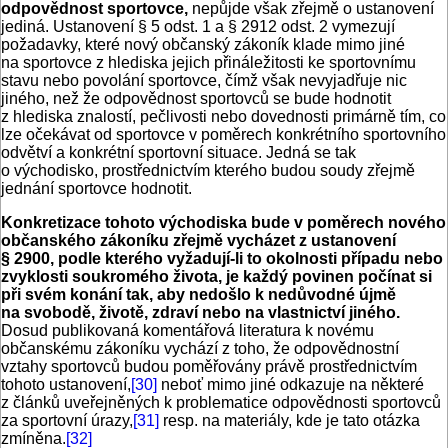
odpovědnost sportovce,
nepůjde však zřejmě o ustanovení
jediná. Ustanovení § 5 odst. 1 a § 2912 odst. 2 vymezují
požadavky, které nový občanský zákoník klade mimo jiné
na sportovce z hlediska jejich přináležitosti ke sportovnímu
stavu nebo povolání sportovce, čímž však nevyjadřuje nic
jiného, než že odpovědnost sportovců se bude hodnotit
z hlediska znalostí, pečlivosti nebo dovednosti primárně tím, co
lze očekávat od sportovce v poměrech konkrétního sportovního
odvětví a konkrétní sportovní situace. Jedná se tak
o východisko, prostřednictvím kterého budou soudy zřejmě
jednání sportovce hodnotit.
Konkretizace tohoto východiska bude v poměrech nového
občanského zákoníku zřejmě vycházet z ustanovení
§ 2900, podle kterého vyžadují-li to okolnosti případu nebo
zvyklosti soukromého života, je každý povinen počínat si
při svém konání tak, aby nedošlo k nedůvodné újmě
na svobodě, životě, zdraví nebo na vlastnictví jiného.
Dosud publikovaná komentářová literatura k novému
občanskému zákoníku vychází z toho, že odpovědnostní
vztahy sportovců budou poměřovány právě prostřednictvím
tohoto ustanovení,
[30]
neboť mimo jiné odkazuje na některé
z článků uveřejněných k problematice odpovědnosti sportovců
za sportovní úrazy,
[31]
resp. na materiály, kde je tato otázka
zmíněna.
[32]