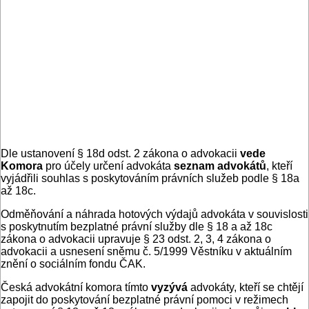
Dle ustanovení § 18d odst. 2 zákona o advokacii
vede
Komora
pro účely určení advokáta
seznam advokátů
, kteří
vyjádřili souhlas s poskytováním právních služeb podle § 18a
až 18c.
Odměňování a náhrada hotových výdajů advokáta v souvislosti
s poskytnutím bezplatné právní služby dle § 18 a až 18c
zákona o advokacii upravuje § 23 odst. 2, 3, 4 zákona o
advokacii a usnesení sněmu č. 5/1999 Věstníku v aktuálním
znění o sociálním fondu ČAK.
Česká advokátní komora tímto
vyzývá
advokáty, kteří se chtějí
zapojit do poskytování bezplatné právní pomoci v režimech