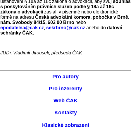
ustanovení § 18a až 18c zákona o advokacii, aby svůj
souhlas
s poskytováním právních služeb podle § 18a až 18c
zákona o advokacii
zaslali v písemné nebo elektronické
formě na adresu
Česká advokátní komora, pobočka v Brně,
nám. Svobody 84/15, 602 00 Brno
nebo
epodatelna@cak.cz
,
sekrbrno@cak.cz
anebo do
datové
schránky ČAK.
JUDr. Vladimír Jirousek, předseda ČAK
Pro autory
Pro inzerenty
Web ČAK
Kontakty
Klasické zobrazení