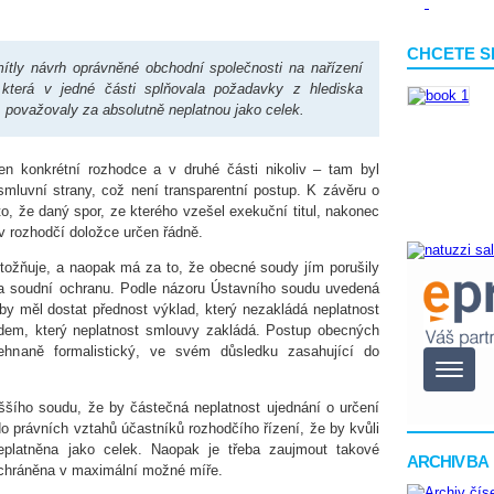
CHCETE S
tly návrh oprávněné obchodní společnosti na nařízení
 která v jedné části splňovala požadavky z hlediska
v, považovaly za absolutně neplatnou jako celek.
en konkrétní rozhodce a v druhé části nikoliv – tam byl
mluvní strany, což není transparentní postup. K závěru o
to, že daný spor, ze kterého vzešel exekuční titul, nakonec
v rozhodčí doložce určen řádně.
tožňuje, a naopak má za to, že obecné soudy jím porušily
na soudní ochranu. Podle názoru Ústavního soudu uvedená
 by měl dostat přednost výklad, který nezakládá neplatnost
adem, který neplatnost smlouvy zakládá. Postup obecných
řehnaně formalistický, ve svém důsledku zasahující do
ššího soudu, že by částečná neplatnost ujednání o určení
o právních vztahů účastníků rozhodčího řízení, že by kvůli
platněna jako celek. Naopak je třeba zaujmout takové
ARCHIV BA
 chráněna v maximální možné míře.