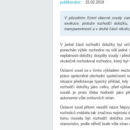
publikováno:
15.02.2019
V původním řízení obecné soudy zamí
exekuce, protože rozhodčí doložku,
transparentnosti a v druhé části nikoli
V jedné části rozhodčí doložky byl urč
ponechán výběr rozhodce na vůli jedné s
neplatnosti doložky dospěly soudy i přes
skutečně rozhodoval rozhodce, který byl 
Ústavní soud se s tímto výkladem nezto
právo oprávněné obchodní společnosti 
situace představuje typický příklad, kdy
rozhodčí doložky jako celku, před výkl
soudů je proto třeba hodnotit jako p
autonomie vůle smluvních stran.
Ústavní soud přitom nesdílí názor Nejvy
rozhodců vnášela tak značnou nejistotu d
tomu musela být rozhodčí doložka zne
stanovisko, podle něhož bude vůle stran