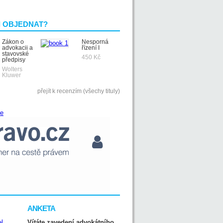
I OBJEDNAT?
Zákon o
Nesporná
advokacii a
řízení I
stavovské
450 Kč
předpisy
Wolters
Kluwer
přejít k recenzím (všechy tituly)
ANKETA
Vítáte zavedení advokátního