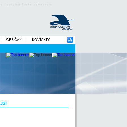
ého časopisu české advokacie
WEB ČAK
KONTAKTY
JŠÍ