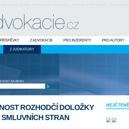
o časopisu české advokacie • oficiální stránky odborného právnick
PŘÍSPĚVKY
Z ADVOKACIE
PRO INZERENTY
PRO AUTORY
Z JUDIKATURY
HLEDAT NA WEBU
NEJČTENĚ
NOST ROZHODČÍ DOLOŽKY
 SMLUVNÍCH STRAN