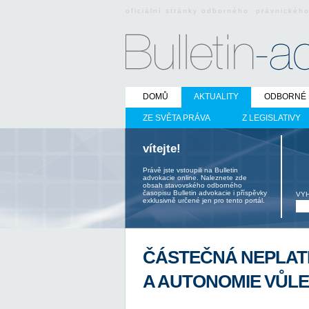
oficiální stránky odborného právnickéh
DOMŮ
AKTUALITY
ODBORNÉ 
ZE SVĚTA PRÁVA
Z LEGISLATIVY
vítejte!
Právě jste vstoupili na Bulletin
advokacie online. Naleznete zde
obsah stavovského odborného
časopisu Bulletin advokacie i příspěvky
VY
exklusivně určené jen pro tento portál.
ČÁSTEČNÁ NEPLAT
A AUTONOMIE VŮLE