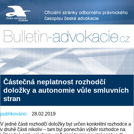
Částečná neplatnost rozhodčí
doložky a autonomie vůle smluvních
stran
publikováno:
28.02.2019
V jedné části rozhodčí doložky byl určen konkrétní rozhodce a
v druhé části nikoliv – tam byl ponechán výběr rozhodce na