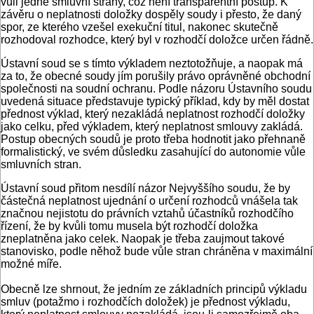
vůli jedné smluvní strany, což není transparentní postup. K
závěru o neplatnosti doložky dospěly soudy i přesto, že daný
spor, ze kterého vzešel exekuční titul, nakonec skutečně
rozhodoval rozhodce, který byl v rozhodčí doložce určen řádně.
Ústavní soud se s tímto výkladem neztotožňuje, a naopak má
za to, že obecné soudy jím porušily právo oprávněné obchodní
společnosti na soudní ochranu. Podle názoru Ústavního soudu
uvedená situace představuje typický příklad, kdy by měl dostat
přednost výklad, který nezakládá neplatnost rozhodčí doložky
jako celku, před výkladem, který neplatnost smlouvy zakládá.
Postup obecných soudů je proto třeba hodnotit jako přehnaně
formalistický, ve svém důsledku zasahující do autonomie vůle
smluvních stran.
Ústavní soud přitom nesdílí názor Nejvyššího soudu, že by
částečná neplatnost ujednání o určení rozhodců vnášela tak
značnou nejistotu do právních vztahů účastníků rozhodčího
řízení, že by kvůli tomu musela být rozhodčí doložka
zneplatněna jako celek. Naopak je třeba zaujmout takové
stanovisko, podle něhož bude vůle stran chráněna v maximální
možné míře.
Obecně lze shrnout, že jedním ze základních principů výkladu
smluv (potažmo i rozhodčích doložek) je přednost výkladu,