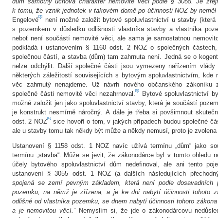
dům samotný uchová charakter nemovité věci podle § 3055. Je zřejm
k tomu, že vznik jednotek v takovém domě po účinnosti NOZ by neměl
[2]
Engelové
není možné založit bytové spoluvlastnictví u stavby (která
s pozemkem v důsledku odlišnosti vlastníka stavby a vlastníka poz
neboť není součástí nemovité věci, ale sama je samostatnou nemovito
podkládá i ustanovením § 1160 odst. 2 NOZ o společných částech, 
společnou částí, a stavba (dům) tam zahrnuta není. Jedná se o kogen
nelze odchýlit. Další společné části jsou vymezeny nařízením vlády
některých záležitostí souvisejících s bytovým spoluvlastnictvím, kd
věc zahrnutý nenajdeme. Už návrh nového občanského zákoníku 
[5]
společné části nemovité věci nezahrnoval.
Bytové spoluvlastnictví by
možné založit jen jako spoluvlastnictví stavby, která je součástí poze
je konstrukt nesmírně náročný. A dále je třeba si povšimnout skuteč
[6]
odst. 2 NOZ
sice hovoří o tom, v jakých případech budou společné čá
ale u stavby tomu tak někdy být může a někdy nemusí, proto je zvolena 
Ustanovení § 1158 odst. 1 NOZ navíc užívá termínu „dům“ jako souč
termínu „stavba“. Může se jevit, že zákonodárce byl v tomto ohledu 
účely bytového spoluvlastnictví dům nedefinoval, ale ani tento po
ustanovení § 3055 odst. 1 NOZ (a dalších následujících přechodn
spojená se zemí pevným základem, která není podle dosavadních p
pozemku, na němž je zřízena, a je ke dni nabytí účinnosti tohoto z
odlišné od vlastníka pozemku, se dnem nabytí účinnosti tohoto zákon
a je nemovitou věcí.“
Nemyslím si, že jde o zákonodárcovu nedůsled