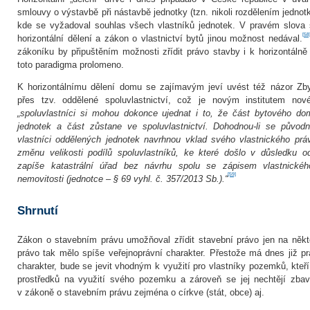
smlouvy o výstavbě při nástavbě jednotky (tzn. nikoli rozdělením jedno
kde se vyžadoval souhlas všech vlastníků jednotek. V pravém slova
[58
horizontální dělení a zákon o vlastnictví bytů jinou možnost nedával.
zákoníku by připuštěním možnosti zřídit právo stavby i k horizontál
toto paradigma prolomeno.
K horizontálnímu dělení domu se zajímavým jeví uvést též názor Zb
přes tzv. oddělené spoluvlastnictví, což je novým institutem no
„spoluvlastníci si mohou dokonce ujednat i to, že část bytového d
jednotek a část zůstane ve spoluvlastnictví. Dohodnou‑li se původní
vlastníci oddělených jednotek navrhnou vklad svého vlastnického prá
změnu velikosti podílů spoluvlastníků, ke které došlo v důsledku od
zapíše katastrální úřad bez návrhu spolu se zápisem vlastnické
[59]
nemovitosti (jednotce – § 69 vyhl. č. 357/2013 Sb.).“
Shrnutí
Zákon o stavebním právu umožňoval zřídit stavební právo jen na něk
právo tak mělo spíše veřejnoprávní charakter. Přestože má dnes již 
charakter, bude se jevit vhodným k využití pro vlastníky pozemků, kteř
prostředků na využití svého pozemku a zároveň se jej nechtějí zbav
v zákoně o stavebním právu zejména o církve (stát, obce) aj.