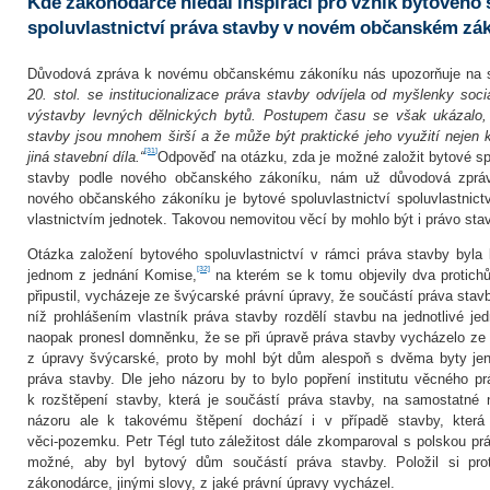
Kde zákonodárce hledal inspiraci pro vznik bytového s
spoluvlastnictví práva stavby v novém občanském zá
Důvodová zpráva k novému občanskému zákoníku nás upozorňuje na 
20. stol. se institucionalizace práva stavby odvíjela od myšlenky soci
výstavby levných dělnických bytů. Postupem času se však ukázalo, 
stavby jsou mnohem širší a že může být praktické jeho využití nejen 
[31]
jiná stavební díla.“
Odpověď na otázku, zda je možné založit bytové spo
stavby podle nového občanského zákoníku, nám už důvodová zpráv
nového občanského zákoníku je bytové spoluvlastnictví spoluvlastnic
vlastnictvím jednotek. Takovou nemovitou věcí by mohlo být i právo sta
Otázka založení bytového spoluvlastnictví v rámci práva stavby byla
[32]
jednom z jednání Komise,
na kterém se k tomu objevily dva protich
připustil, vycházeje ze švýcarské právní úpravy, že součástí práva sta
níž prohlášením vlastník práva stavby rozdělí stavbu na jednotlivé jed
naopak pronesl domněnku, že se při úpravě práva stavby vycházelo ze 
z úpravy švýcarské, proto by mohl být dům alespoň s dvěma byty jen
práva stavby. Dle jeho názoru by to bylo popření institutu věcného p
k rozštěpení stavby, která je součástí práva stavby, na samostatné
názoru ale k takovému štěpení dochází i v případě stavby, která 
věci‑pozemku. Petr Tégl tuto záležitost dále zkomparoval s polskou prá
možné, aby byl bytový dům součástí práva stavby. Položil si pro
zákonodárce, jinými slovy, z jaké právní úpravy vycházel.