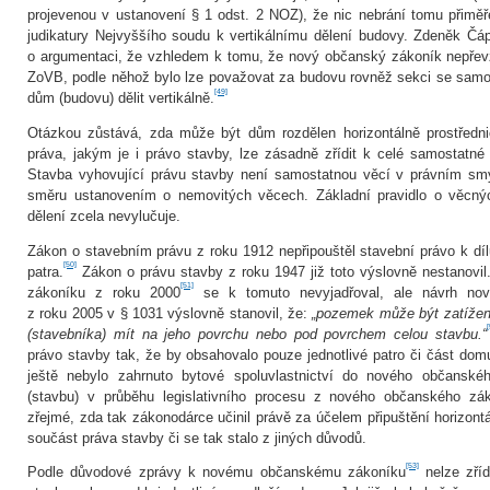
projevenou v ustanovení § 1 odst. 2 NOZ), že nic nebrání tomu přiměř
judikatury Nejvyššího soudu k vertikálnímu dělení budovy. Zdeněk Čá
o argumentaci, že vzhledem k tomu, že nový občanský zákoník nepřevz
ZoVB, podle něhož bylo lze považovat za budovu rovněž sekci se samo
[49]
dům (­budovu) dělit vertikálně.
Otázkou zůstává, zda může být dům rozdělen horizontálně prostředn
práva, jakým je i právo stavby, lze zásadně zřídit k celé samostatné vě
Stavba vyhovující právu stavby není samostatnou věcí v právním sm
směru ustanovením o nemovitých věcech. Základní pravidlo o věcnýc
dělení zcela nevylučuje.
Zákon o stavebním právu z roku 1912 nepřipouštěl stavební právo k d
[50]
patra.
Zákon o právu stavby z roku 1947 již toto výslovně nestanovi
[51]
zákoníku z roku 2000
se k tomuto nevyjadřoval, ale návrh no
z roku 2005 v § 1031 výslovně stanovil, že:
„pozemek může být zatížen
[
(stavebníka) mít na jeho povrchu nebo pod povrchem celou stavbu.“
právo stavby tak, že by obsahovalo pouze jednotlivé patro či část dom
ještě nebylo zahrnuto bytové spoluvlastnictví do nového občanskéh
(stavbu) v průběhu legislativního procesu z nového občanského zá
zřejmé, zda tak zákonodárce učinil právě za účelem připuštění horizont
součást práva stavby či se tak stalo z jiných důvodů.
[53]
Podle důvodové zprávy k novému občanskému zákoníku
nelze zříd