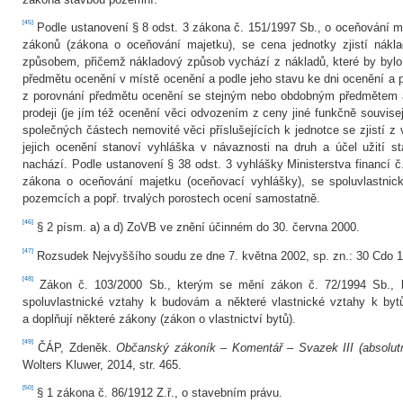
[45]
Podle ustanovení § 8 odst. 3 zákona č. 151/1997 Sb., o oceňování 
zákonů (zákona o oceňování majetku), se cena jednotky zjistí nák
způsobem, přičemž nákladový způsob vychází z nákladů, které by bylo 
předmětu ocenění v místě ocenění a podle jeho stavu ke dni ocenění a
z porovnání předmětu ocenění se stejným nebo obdobným předmětem a
prodeji (je jím též ocenění věci odvozením z ceny jiné funkčně souvisejí
společných částech nemovité věci příslušejících k jednotce se zjistí 
jejich ocenění stanoví vyhláška v návaznosti na druh a účel užití s
nachází. Podle ustanovení § 38 odst. 3 vyhlášky Ministerstva financí č
zákona o oceňování majetku (oceňovací vyhlášky), se spoluvlastnic
pozemcích a popř. trvalých porostech ocení samostatně.
[46]
§ 2 písm. a) a d) ZoVB ve znění účinném do 30. června 2000.
[47]
Rozsudek Nejvyššího soudu ze dne 7. května 2002, sp. zn.: 30 Cdo 
[48]
Zákon č. 103/2000 Sb., kterým se mění zákon č. 72/1994 Sb., k
spoluvlastnické vztahy k budovám a některé vlastnické vztahy k by
a doplňují některé zákony (zákon o vlastnictví bytů).
[49]
ČÁP, Zdeněk.
Občanský zákoník – Komentář – Svazek III (absolutn
Wolters Kluwer, 2014, str. 465.
[50]
§ 1 zákona č. 86/1912 Z.ř., o stavebním právu.