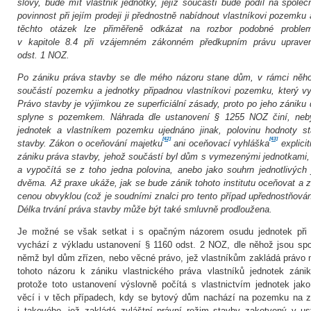
slovy, bude mít vlastník jednotky, jejíž součástí bude podíl na spole
povinnost při jejím prodeji ji přednostně nabídnout vlastníkovi pozemk
těchto otázek lze přiměřeně odkázat na rozbor podobné problem
v kapitole 8.4 při vzájemném zákonném předkupním právu uprav
odst. 1 NOZ.
Po zániku práva stavby se dle mého názoru stane dům, v rámci něho
součástí pozemku a jednotky připadnou vlastníkovi pozemku, který vy
Právo stavby je výjimkou ze superficiální zásady, proto po jeho zániku
splyne s pozemkem. Náhrada dle ustanovení § 1255 NOZ činí, nebyl
jednotek a vlastníkem pozemku ujednáno jinak, polovinu hodnoty s
[42]
[43]
stavby. Zákon o oceňování majetku
ani oceňovací vyhláška
explici
zániku práva stavby, jehož součástí byl dům s vymezenými jednotkami,
a vypočítá se z toho jedna polovina, anebo jako souhrn jednotlivých 
dvěma. Až praxe ukáže, jak se bude zánik tohoto institutu oceňovat a 
cenou obvyklou (což je soudními znalci pro tento případ upřednostňován
Délka trvání práva stavby může být také smluvně prodloužena.
Je možné se však setkat i s opačným názorem osudu jednotek při z
vychází z výkladu ustanovení § 1160 odst. 2 NOZ, dle něhož jsou s
němž byl dům zřízen, nebo věcné právo, jež vlastníkům zakládá právo
tohoto názoru k zániku vlastnického práva vlastníků jednotek záni
protože toto ustanovení výslovně počítá s vlastnictvím jednotek ja
věcí i v těch případech, kdy se bytový dům nachází na pozemku na z
i takového, jež zakládá zvláštní právní režim stavby zakotvený v 