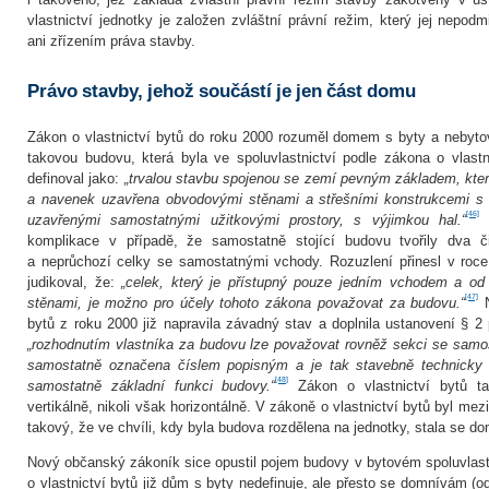
vlastnictví jednotky je založen zvláštní právní režim, který jej nepod
ani zřízením práva stavby.
Právo stavby, jehož součástí je jen část domu
Zákon o vlastnictví bytů do roku 2000 rozuměl domem s byty a nebytov
takovou budovu, která byla ve spoluvlastnictví podle zákona o vlast
definoval jako:
„trvalou stavbu spojenou se zemí pevným základem, kter
a navenek uzavřena obvodovými stěnami a střešními konstrukcemi s
[46]
uzavřenými samostatnými užitkovými prostory, s výjimkou hal.“
T
komplikace v případě, že samostatně stojící budovu tvořily dva č
a neprůchozí celky se samostatnými vchody. Rozuzlení přinesl v roce
judikoval, že:
„celek, který je přístupný pouze jedním vchodem a od 
[47]
stěnami, je možno pro účely tohoto zákona považovat za budovu.“
N
bytů z roku 2000 již napravila závadný stav a doplnila ustanovení § 
„rozhodnutím vlastníka za budovu lze považovat rovněž sekci se sam
samostatně označena číslem popisným a je tak stavebně technicky 
[48]
samostatně základní funkci budovy.“
Zákon o vlastnictví bytů ta
vertikálně, nikoli však horizontálně. V zákoně o vlastnictví bytů byl m
takový, že ve chvíli, kdy byla budova rozdělena na jednotky, stala se d
Nový občanský zákoník sice opustil pojem budovy v bytovém spoluvlastn
o vlastnictví bytů již dům s byty nedefinuje, ale přesto se domnívám (