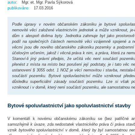
autor:
Mgr. et. Mgr. Pavla Sýkorová
publikováno:
17.03.2016
Podle úpravy v novém občanském zákoníku je bytové spoluvlastn
nemovité věci založené vlastnictvím jednotek a může vzniknout, je‑
dům s alespoň dvěma byty. Jednotka zahrnuje byt jako prostorov
podíl na společných částech nemovité věci vzájemně spojené a ne
věcmi jsou dle nového občanského zákoníku pozemky a podzemní
účelovým určením, jakož i věcná práva k nim, a práva, která za nemo
Stanoví‑li jiný právní předpis, že určitá věc není součástí pozemk
přenést z místa na místo bez porušení její podstaty, je i tato věc 
ustanovení § 3055 odst. 1 NOZ je věcí nemovitou i stavba, nestala‑l
součástí pozemku. Bytové spoluvlastnictví může vzniknout přede
důsledku superficiální zásady součástí pozemku. Lze si však p
vzniknout i v domě, který není součástí pozemku, ale samostatnou n
Bytové spoluvlastnictví jako spoluvlastnictví stavby
V komentáři k novému občanskému zákoníku se (bez patřičné ar
samozřejmě k úvaze, zda nedostatek vlastnického práva či práva sta
vznik bytového spoluvlastnictví v domě, který by byl samostatnou ne