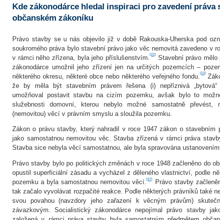
Kde zákonodárce hledal inspiraci pro zavedení práva
občanském zákoníku
Právo stavby se u nás objevilo již v době Rakouska‑Uherska pod oz
soukromého práva bylo stavební právo jako věc nemovitá zavedeno v ro
[22]
v rámci něho zřízena, byla jeho příslušenstvím.
Stavební právo mělo pl
zákonodárce umožnil jeho zřízení jen na určitých pozemcích – poze
[23]
některého okresu, některé obce nebo některého veřejného fondu.
Záko
že by měla být stavebním právem řešena (i) nepříznivá „bytová“ 
umožňoval postavit stavbu na cizím pozemku, avšak bylo to možné
služebnosti domovní, kterou nebylo možné samostatně převést, 
(nemovitou) věcí v právním smyslu a sloužila pozemku.
Zákon o právu stavby, který nahradil v roce 1947 zákon o stavebním 
jako samostatnou nemovitou věc. Stavba zřízená v rámci práva stavby
Stavba sice nebyla věcí samostatnou, ale byla spravována ustanovením
Právo stavby bylo po politických změnách v roce 1948 začleněno do o
opustil superficiální zásadu a vycházel z děleného vlastnictví, podle 
[27]
pozemku a byla samostatnou nemovitou věcí.
Právo stavby začleně
tak začalo vyvolávat rozpačité reakce. Podle některých právníků také n
svou povahou (navzdory jeho zařazení k věcným právům) skuteč
závazkovým. Socialistický zákonodárce nepojímal právo stavby ja
založená v rámci práva stavby byla samostatným předmětem občan