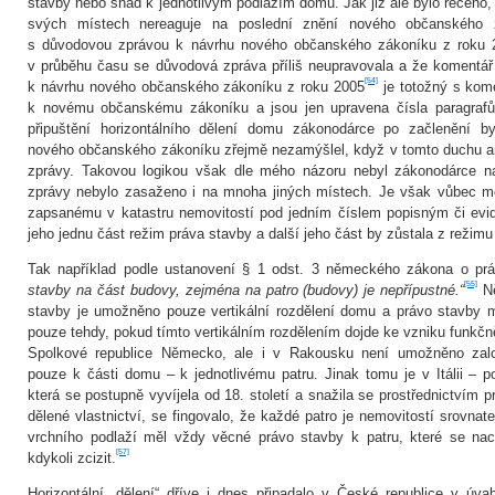
stavby nebo snad k jednotlivým podlažím domu. Jak již ale bylo řečen
svých místech nereaguje na poslední znění nového občanského 
s důvodovou zprávou k návrhu nového občanského zákoníku z roku 2
v průběhu času se důvodová zpráva příliš neupravovala a že komentá
[54]
k návrhu nového občanského zákoníku z roku 2005
je totožný s kom
k novému občanskému zákoníku a jsou jen upravena čísla paragrafů
připuštění horizontálního dělení domu zákonodárce po začlenění by
nového občanského zákoníku zřejmě nezamýšlel, když v tomto duchu a
zprávy. Takovou logikou však dle mého názoru nebyl zákonodárce n
zprávy nebylo zasaženo i na mnoha jiných místech. Je však vůbec 
zapsanému v katastru nemovitostí pod jedním číslem popisným či evid
jeho jednu část režim práva stavby a další jeho část by zůstala z režim
Tak například podle ustanovení § 1 odst. 3 německého zákona o pr
[55]
stavby na část budovy, zejména na patro (budovy) je nepřípustné.“
Ně
stavby je umožněno pouze vertikální rozdělení domu a právo stavby m
pouze tehdy, pokud tímto vertikálním rozdělením dojde ke vzniku funk
Spolkové republice Německo, ale i v Rakousku není umožněno založi
pouze k části domu – k jednotlivému patru. Jinak tomu je v Itálii – po
která se postupně vyvíjela od 18. století a snažila se prostřednictvím p
dělené vlastnictví, se fingovalo, že každé patro je nemovitostí srovna
vrchního podlaží měl vždy věcné právo stavby k patru, které se na
[57]
kdykoli zcizit.
Horizontální „dělení“ dříve i dnes připadalo v České republice v úv