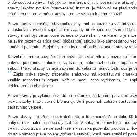
o důvodovou zprávu. Tak jak to není třeba činit u pozemku a stavby 
stavby jakožto nového (obnoveného) institutu je žádoucí se před zo
ještě zeptat – co je právo stavby, kde se vzalo a k čemu slouží?
Právo stavby opravňuje stavebníka, aby měl na pozemku vlastníka umí
v důsledku zavedení superficiální zásady umožněno dočasně oddělit
stavby musí být ve smlouvě označeno pozemkem, ke kterému je zříze
na svém pozemku zřídit svoji (dočasnou) stavbu jako samostatnou věc
součástí pozemku. Stejně by tomu bylo v případě postavení stavby v rá
Stavebník má ke stavbě stejná práva jako vlastník a k pozemku jako 
nabývá písemnou smlouvou, vydržením, nebo rozhodnutím orgánu veř
zákon. Právo stavby vzniká zápisem do katastru nemovitostí, což je 
[16]
Zápis práva stavby zřízeného smlouvou má konstitutivní charakte
vzniklo rozhodnutím orgánu veřejné moci, nebo vydržením, je zápi
deklaratorního charakteru.
Právo stavby je vyloučeno zřídit na pozemku, na kterém již vázne právo
práva stavby (např. věcné břemeno). Je‑li pozemek zatížen zástavním
zástavního věřitele.
Právo stavby lze zřídit pouze dočasně, a to maximálně na dobu 99 le
nabývá maximálně na dobu čtyřiceti let. V katastru nemovitostí musí 
trvání. Dobu trvání lze se souhlasem vlastníka pozemku prodloužit. N
do soukromého práva pojem „dočasná stavba“, která není součástí poz