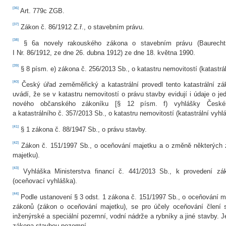
[36]
Art. 779c ZGB.
[37]
Zákon č. 86/1912 Z.ř., o stavebním právu.
[38]
§ 6a novely rakouského zákona o stavebním právu (Baurech
I Nr. 86/1912, ze dne 26. dubna 1912) ze dne 18. května 1990.
[39]
§ 8 písm. e) zákona č. 256/2013 Sb., o katastru nemovitostí (katastrá
[40]
Český úřad zeměměřický a katastrální provedl tento katastrální zá
uvádí, že se v katastru nemovitostí o právu stavby evidují i údaje o 
nového občanského zákoníku [§ 12 písm. f) vyhlášky České
a katastrálního č. 357/2013 Sb., o katastru nemovitostí (katastrální vyhlá
[41]
§ 1 zákona č. 88/1947 Sb., o právu stavby.
[42]
Zákon č. 151/1997 Sb., o oceňování majetku a o změně některých 
majetku).
[43]
Vyhláška Ministerstva financí č. 441/2013 Sb., k provedení z
(oceňovací vyhláška).
[44]
Podle ustanovení § 3 odst. 1 zákona č. 151/1997 Sb., o oceňování 
zákonů (zákon o oceňování majetku), se pro účely oceňování člení 
inženýrské a speciální pozemní, vodní nádrže a rybníky a jiné stavby. 
zákona stavbou pozemní.