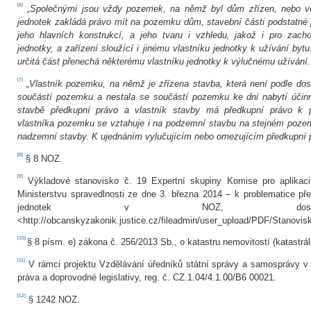
[6]
„Společnými jsou vždy pozemek, na němž byl dům zřízen, nebo vě
jednotek zakládá právo mít na pozemku dům, stavební části podstatné
jeho hlavních konstrukcí, a jeho tvaru i vzhledu, jakož i pro zacho
jednotky, a zařízení sloužící i jinému vlastníku jednotky k užívání bytu.
určitá část přenechá některému vlastníku jednotky k výlučnému užívání.
[7]
„Vlastník pozemku, na němž je zřízena stavba, která není podle do
součástí pozemku a nestala se součástí pozemku ke dni nabytí účin
stavbě předkupní právo a vlastník stavby má předkupní právo k 
vlastníka pozemku se vztahuje i na podzemní stavbu na stejném pozem
nadzemní stavby. K ujednáním vylučujícím nebo omezujícím předkupní pr
[8]
§ 8 NOZ.
[9]
Výkladové stanovisko č. 19 Expertní skupiny Komise pro aplikaci no
Ministerstvu spravedlnosti ze dne 3. března 2014 – k problematice p
jednotek v NOZ, dost
<http://obcanskyzakonik.justice.cz/fileadmin/user_upload/PDF/Stanovis
[10]
§ 8 písm. e) zákona č. 256/2013 Sb., o katastru nemovitostí (katastrál
[11]
V rámci projektu Vzdělávání úředníků státní správy a samosprávy v
práva a doprovodné legislativy, reg. č. CZ.1.04/4.1.00/B6 00021.
[12]
§ 1242 NOZ.