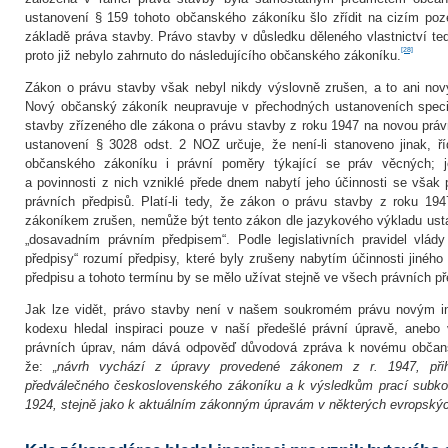
ustanovení § 159 tohoto občanského zákoníku šlo zřídit na cizím poz
základě práva stavby. Právo stavby v důsledku děleného vlastnictví ted
[28]
proto již nebylo zahrnuto do následujícího občanského zákoníku.
Zákon o právu stavby však nebyl nikdy výslovně zrušen, a to ani n
Nový občanský zákoník neupravuje v přechodných ustanoveních speciá
stavby zřízeného dle zákona o právu stavby z roku 1947 na novou prá
ustanovení § 3028 odst. 2 NOZ určuje, že není‑li stanoveno jinak, ř
občanského zákoníku i právní poměry týkající se práv věcných; je
a povinnosti z nich vzniklé přede dnem nabytí jeho účinnosti se však
právních předpisů. Platí‑li tedy, že zákon o právu stavby z roku 
zákoníkem zrušen, nemůže být tento zákon dle jazykového výkladu ust
„dosavadním právním předpisem“. Podle legislativních pravidel vlád
předpisy“ rozumí předpisy, které byly zrušeny nabytím účinnosti jiného
předpisu a tohoto termínu by se mělo užívat stejně ve všech právních p
Jak lze vidět, právo stavby není v našem soukromém právu novým in
kodexu hledal inspiraci pouze v naší předešlé právní úpravě, anebo 
právních úprav, nám dává odpověď důvodová zpráva k novému občan
že:
„návrh vychází z úpravy provedené zákonem z r. 1947, při
předválečného československého zákoníku a k výsledkům prací subkom
1924, stejně jako k aktuálním zákonným úpravám v některých evropskýc