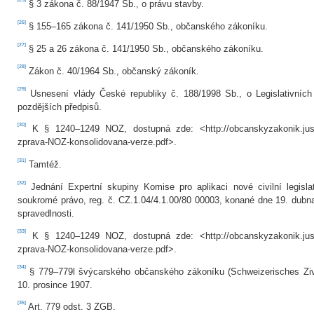
§ 3 zákona č. 88/1947 Sb., o právu stavby.
[26]
§ 155–165 zákona č. 141/1950 Sb., občanského zákoníku.
[27]
§ 25 a 26 zákona č. 141/1950 Sb., občanského zákoníku.
[28]
Zákon č. 40/1964 Sb., občanský zákoník.
[29]
Usnesení vlády České republiky č. 188/1998 Sb., o Legislativních 
pozdějších předpisů.
[30]
K § 1240–1249 NOZ, dostupná zde: <http://obcanskyzakonik.justic
zprava-NOZ-konsolidovana-verze.pdf>.
[31]
Tamtéž.
[32]
Jednání Expertní skupiny Komise pro aplikaci nové civilní legisla
soukromé právo, reg. č. CZ.1.04/4.1.00/80 00003, konané dne 19. dubn
spravedlnosti.
[33]
K § 1240–1249 NOZ, dostupná zde: <http://obcanskyzakonik.justic
zprava-NOZ-konsolidovana-verze.pdf>.
[34]
§ 779–779l švýcarského občanského zákoníku (Schweizerisches Ziv
10. prosince 1907.
[35]
Art. 779 odst. 3 ZGB.