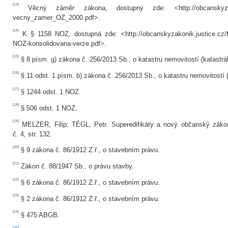
[13]
Věcný záměr zákona, dostupný zde: <http://obcanskyzakonik
vecny_zamer_OZ_2000.pdf>.
[14]
K § 1158 NOZ, dostupná zde: <http://obcanskyzakonik.justice.cz/f
NOZ-konsolidovana-verze.pdf>.
[15]
§ 8 písm. g) zákona č. 256/2013 Sb., o katastru nemovitostí (katastrá
[16]
§ 11 odst. 1 písm. b) zákona č. 256/2013 Sb., o katastru nemovitostí (k
[17]
§ 1244 odst. 1 NOZ.
[18]
§ 506 odst. 1 NOZ.
[19]
MELZER, Filip; TÉGL, Petr. Superedifikáty a nový občanský záko
č. 4, str. 132.
[20]
§ 9 zákona č. 86/1912 Z.ř., o stavebním právu.
[21]
Zákon č. 88/1947 Sb., o právu stavby.
[22]
§ 6 zákona č. 86/1912 Z.ř., o stavebním právu.
[23]
§ 2 zákona č. 86/1912 Z.ř., o stavebním právu.
[24]
§ 475 ABGB.
[25]