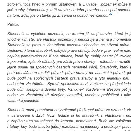
zdrojem, totiž hned v prvním ustanovení § 1 uváděl:
„pozemek může b
jiné osoby (stavebníka), míti stavbu na jeho povrchu nebo pod povrch
[41]
na tom, zdali jde o stavbu již zřízenou či dosud nezřízenou.“
Příklad
Stavebník si vyhlédne pozemek, na kterém již stojí stavba, která je 
vhodném místě, ale vlastník pozemku ji neudržuje a nemá ji momentáln
Stavebník se proto s vlastníkem pozemku dohodne na zřízení práva
Smlouvu, kterou stavebník nabyde právo stavby, bude v praxi velmi náro
nejvíce pamatováno na různé situace, které by mohly nastat (tj. zvolen
k pozemku, způsob náhrady pro zánik práva stavby – náhradu si rozdělí 
jejich podílu na společných částech nemovité věci). Stavebník, který 
poté prohlášením rozdělí právo k právu stavby na vlastnické právo k j
bude podíl na společných částech práva stavby a tyto jednotky pak
budoucím vlastníkům. Bytové spoluvlastnictví vznikne za předpokladu
bude dům alespoň s dvěma byty. Vznikne‑li rozdělením alespoň pět je
budou ve vlastnictví tří různých vlastníků, uvede v prohlášení i nále
vlastníků jednotek.
Stavebník musí pamatovat na vzájemné předkupní právo ve vztahu k vl
v ustanovení § 1254 NOZ, ledaže si ho stavebník s vlastníkem p
a zapíšou tuto skutečnost do katastru nemovitostí. Bude ale založen
i tehdy, kdy bude stavba (dům) rozdělena na jednotky a předkupní prá