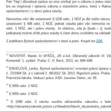
Petr Tégl i důvodová zpráva se sice zmiňují jen o zákonu o právu stav
lze se inspirovat i úpravou zákona o stavebním právu, který v Rakou
spoluvlastnictví i v rámci práva stavby.
Nemovitou věcí dle ustanovení § 1158 odst. 1 NOZ je dle mého názor
ustanovení § 498 odst. 1 NOZ, jednak stavba jako věc nemovitá ve
odst. 1 NOZ, ale i právo stavby. Je otázkou, zda je (bude – tj. bud
judikatura) možné zřídit právo stavby k části domu vzniklého na základě 
Z publikace Bytové spoluvlastnictví v teorii a praxi. Koupit lze
ZDE
.
[1]
NOVOTNÝ, Marek. In SPÁČIL, Jiří a kol.
Občanský zákoník III. Vě
Komentář.
1. vydání. Praha: C. H. Beck, 2013, str. 689–698.
[2]
ENGELOVÁ, Lenka.
Bytové spoluvlastnictví: srovnání právní úpravy 
č. 72/1994 Sb. a v zákoně č. 89/2012 Sb.
2013. Rigorózní práce. Praha:
Právnická fakulta. Vedoucí práce JUDr. Jaroslav Oehm, str. 95.
[3]
§ 3056 odst. 1 NOZ.
[4]
§ 3055 odst. 1 NOZ.
[5]
§ 1098 odst. 2 návrhu nového občanského zákoníku z ledna
<http://obcanskyzakonik.justice.cz/fileadmin/Navrh_obcanskeho_zakoni