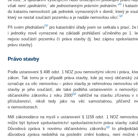
[9]
však není ‚ujednáním,‘ ale jednostranným právním jednáním.“
I katastr
do katastru nemovitostí jak jednotek vymezených v domě, který je so
[10]
který se nestal součástí pozemku a je nadále nemovitou věcí.
[11]
Při svém přednášení
pro katastrální úřady jsem se setkala s praxí, že 
i jednotky nově vymezené na základě prohlášení učiněného po 1. l
nejsou součástí pozemku či práva stavby (tj. bez zápisu spoluvlastn
právu stavby).
Právo stavby
Podle ustanovení § 498 odst. 1 NOZ jsou nemovitými věcmi i práva, kter
zákon. Tak tomu je v případě práva stavby, kde jej nový občanský z
označuje za věc nemovitou – právo stavby je nehmotnou nemovitou věc
stavby je jeho součástí, ale také podléhá ustanovením o nemovitý
[13]
občanského zákoníku z roku 2000
nahlížel na stavbu zřízenou v r
příslušenství, nikoli tedy jako na věc samostatnou, přičemž m
o nemovitostech.
Měl zákonodárce na mysli v ustanovení § 1158 odst. 1 NOZ nemovitou 
může být bytové spoluvlastnictví spoluvlastnictvím práva stavby zalo
[14]
Důvodová zpráva k novému občanskému zákoníku
to předpokládá
důvodová zpráva nedoléhá na poslední znění kodexu, není možné s