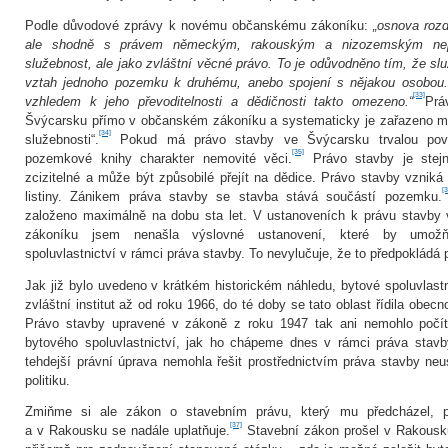
Podle důvodové zprávy k novému občanskému zákoníku:
„osnova roz
ale shodně s právem německým, rakouským a nizozemským nep
služebnost, ale jako zvláštní věcné právo. To je odůvodněno tím, že sl
vztah jednoho pozemku k druhému, anebo spojení s nějakou osobou
[33]
vzhledem k jeho převoditelnosti a dědičnosti takto omezeno.“
Prá
Švýcarsku přímo v občanském zákoníku a systematicky je zařazeno m
[34]
služebnosti“.
Pokud má právo stavby ve Švýcarsku trvalou pov
[35]
pozemkové knihy charakter nemovité věci.
Právo stavby je stejn
zcizitelné a může být způsobilé přejít na dědice. Právo stavby vznik
[3
listiny. Zánikem práva stavby se stavba stává součástí pozemku.
založeno maximálně na dobu sta let. V ustanoveních k právu stavb
zákoníku jsem nenašla výslovné ustanovení, které by umožň
spoluvlastnictví v rámci práva stavby. To nevylučuje, že to předpokládá 
Jak již bylo uvedeno v krátkém historickém náhledu, bytové spoluvlastn
zvláštní institut až od roku 1966, do té doby se tato oblast řídila obe
Právo stavby upravené v zákoně z roku 1947 tak ani nemohlo počít
bytového spoluvlastnictví, jak ho chápeme dnes v rámci práva stav
tehdejší právní úprava nemohla řešit prostřednictvím práva stavby neu
politiku.
Zmiňme si ale zákon o stavebním právu, který mu předcházel, p
[37]
a v Rakousku se nadále uplatňuje.
Stavební zákon prošel v Rakousku 