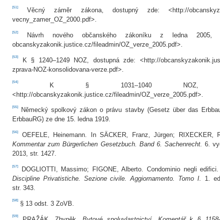
[51]
Věcný záměr zákona, dostupný zde: <http://obcanskyzakonik
vecny_zamer_OZ_2000.pdf>.
[52]
Návrh nového občanského zákoníku z ledna 2005, dos
obcanskyzakonik.justice.cz/fileadmin/OZ_verze_2005.pdf>.
[53]
K § 1240–1249 NOZ, dostupná zde: <http://obcanskyzakonik.justic
zprava-NOZ-konsolidovana-verze.pdf>.
[54]
K § 1031–1040 NOZ, dos
<http://obcanskyzakonik.justice.cz/fileadmin/OZ_verze_2005.pdf>.
[55]
Německý spolkový zákon o právu stavby (Gesetz über das Erbbaur
ErbbauRG) ze dne 15. ledna 1919.
[56]
OEFELE, Heinemann. In SÄCKER, Franz, Jürgen; RIXECKER, Rol
Kommentar zum Bürgerlichen Gesetzbuch. Band 6. Sachenrecht.
6. vy
2013, str. 1427.
[57]
DOGLIOTTI, Massimo; FIGONE, Alberto. Condominio negli edifici
Discipline Privatistiche. Sezione civile. Aggiornamento. Tomo I.
1. ed
str. 343.
[58]
§ 13 odst. 3 ZoVB.
[59]
PRAŽÁK, Zbyněk.
Bytové spoluvlastnictví. Komentář k § 115