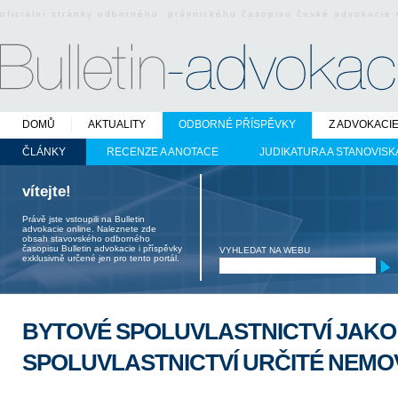
oficiální stránky odborného právnického časopisu české advokacie
DOMŮ
AKTUALITY
ODBORNÉ PŘÍSPĚVKY
Z ADVOKACI
ČLÁNKY
RECENZE A ANOTACE
JUDIKATURA A STANOVISK
vítejte!
Právě jste vstoupili na Bulletin
advokacie online. Naleznete zde
obsah stavovského odborného
časopisu Bulletin advokacie i příspěvky
VYHLEDAT NA WEBU
exklusivně určené jen pro tento portál.
BYTOVÉ SPOLUVLASTNICTVÍ JAKO
SPOLUVLASTNICTVÍ URČITÉ NEMOV