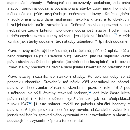
superficiální zásady. Překvapivě se objevovaly spekulace, zda práv
stavby. Samotná dočasná povaha práva stavby coby právního titulu 
mého názoru ještě nezpůsobuje dočasnost stavby. Kritéria „doča
v soukromém právu dána naplněním několika kritérii, a to objektivn
i subjektivních (vůle stavebníka). Dočasná stavba upravená v 
neobsahuje žádné kritérium pro určení dočasnosti stavby. Podle Fili
[19]
u dočasných staveb rozumný význam jen objektivní kritérium.
V reži
vznikat jak stavby dočasné, tak i stavby „standardní“, tj. nikoli dočasné.
Právo stavby může být bezúplatné, nebo úplatné, přičemž úplata může
nebo opakující se (tzv. stavební plat). Stavební plat lze například váza
právo stavby zatížit nebo převést (úplatně nebo bezúplatně), a to bez 
Právo stavby přechází na dědice nebo jiného univerzálního právního nás
Právo stavby nezaniká se zánikem stavby. Po uplynutí doby se s
pozemku vlastníka. Stavebník má nárok vůči vlastníkovi na náhradu
stavby v době zániku. Zákon o stavebním právu z roku 1912 počíta
[20]
s náhradou ve výši čtvrtiny stavební hodnoty,
což bylo často kritiz
práva nebyl i z tohoto důvodu využíván tak, jak se předpokláda
[21]
z roku 1947
již tuto náhradu zvýšil na polovinu aktuální hodnoty 
stavby, což bylo převzato i do úpravy nového občanského zákoníku.
jednak zajištěním spravedlivého vyrovnání mezi stavebníkem a vlastní
souvisejícím zvýšením zájmu o tento institut.