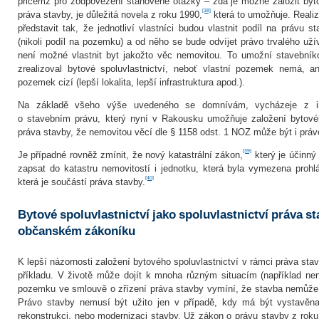
přičemž pro zodpovězení stanovené otázky – zda je možné založit byto
[38]
práva stavby, je důležitá novela z roku 1990,
která to umožňuje. Realiz
představit tak, že jednotliví vlastníci budou vlastnit podíl na právu 
(nikoli podíl na pozemku) a od něho se bude odvíjet právo trvalého uží
není možné vlastnit byt jakožto věc nemovitou. To umožní stavební
zrealizoval bytové spoluvlastnictví, neboť vlastní pozemek nemá, 
pozemek cizí (lepší lokalita, lepší infrastruktura apod.).
Na základě všeho výše uvedeného se domnívám, vycházeje z ins
o stavebním právu, který nyní v Rakousku umožňuje založení bytovéh
práva stavby, že nemovitou věcí dle § 1158 odst. 1 NOZ může být i práv
[39]
Je případné rovněž zmínit, že nový katastrální zákon,
který je účinný
zapsat do katastru nemovitostí i jednotku, která byla vymezena proh
[40]
která je součástí práva stavby.
Bytové spoluvlastnictví jako spoluvlastnictví práva s
občanském zákoníku
K lepší názornosti založení bytového spoluvlastnictví v rámci práva sta
příkladu. V životě může dojít k mnoha různým situacím (například nen
pozemku ve smlouvě o zřízení práva stavby vymíní, že stavba nemůže 
Právo stavby nemusí být užito jen v případě, kdy má být vystavěna
rekonstrukci, nebo modernizaci stavby. Už zákon o právu stavby z roku 