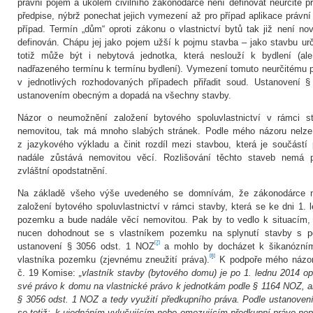
právní pojem a úkolem civilního zákonodárce není definovat neurčité p
předpise, nýbrž ponechat jejich vymezení až pro případ aplikace právní
případ. Termín „dům“ oproti zákonu o vlastnictví bytů tak již není
definován. Chápu jej jako pojem užší k pojmu stavba – jako stavbu u
totiž může být i nebytová jednotka, která neslouží k bydlení (al
nadřazeného termínu k termínu bydlení). Vymezení tomuto neurčitému
v jednotlivých rozhodovaných případech přiřadit soud. Ustanovení 
ustanovením obecným a dopadá na všechny stavby.
Názor o neumožnění založení bytového spoluvlastnictví v rámci s
nemovitou, tak má mnoho slabých stránek. Podle mého názoru nelze 
z jazykového výkladu a činit rozdíl mezi stavbou, která je součástí
nadále zůstává nemovitou věcí. Rozlišování těchto staveb nemá pr
zvláštní opodstatnění.
Na základě všeho výše uvedeného se domnívám, že zákonodárce 
založení bytového spoluvlastnictví v rámci stavby, která se ke dni 1. 
pozemku a bude nadále věcí nemovitou. Pak by to vedlo k situacím, 
nucen dohodnout se s vlastníkem pozemku na splynutí stavby s 
[7]
ustanovení § 3056 odst. 1 NOZ
a mohlo by docházet k šikanózním
[8]
vlastníka pozemku (zjevnému zneužití práva).
K podpoře mého názoru
č. 19 Komise:
„vlastník stavby (bytového domu) je po 1. lednu 2014 op
své právo k domu na vlastnické právo k jednotkám podle § 1164 NOZ, an
§ 3056 odst. 1 NOZ a tedy využití předkupního práva. Podle ustanovení
se totiž: ‚k ujednáním vylučujícím nebo omezujícím předkupní právo nepři