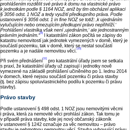
prohlášením rozdělit své právo k domu na vlastnické právo
k jednotkám podle § 1164 NOZ, aniž by tím obcházel aplikaci
§ 3056 odst. 1 NOZ a tedy využití předkupního práva. Podle
ustanovení § 3056 odst. 1 in fine NOZ se totiž: ‚k ujednáním
vylučujícím nebo omezujícím předkupní právo nepřihlíží.‘
Prohlášení vlastníka však není ‚ujednáním,‘ ale jednostranným
[9]
právním jednáním.“
I katastrální zákon počítá se zápisy do
katastru nemovitostí jak jednotek vymezených v domě, který je
součástí pozemku, tak v domě, který se nestal součástí
[10]
pozemku a je nadále nemovitou věcí.
[11]
Při svém přednášení
pro katastrální úřady jsem se setkala
s praxí, že katastrální úřady už zapisují i jednotky nově
vymezené na základě prohlášení učiněného po 1. lednu 2014
v domech, které nejsou součástí pozemku či práva stavby
(tj. bez zápisu spoluvlastnického podílu k pozemku či právu
stavby).
Právo stavby
Podle ustanovení § 498 odst. 1 NOZ jsou nemovitými věcmi
i práva, která za nemovité věci prohlásí zákon. Tak tomu je
v případě práva stavby, kde jej nový občanský zákoník
v ustanovení § 1242 označuje za věc nemovitou – právo
stavby je nehmotnou nemovitou věcí. Stavba vyhovující právu