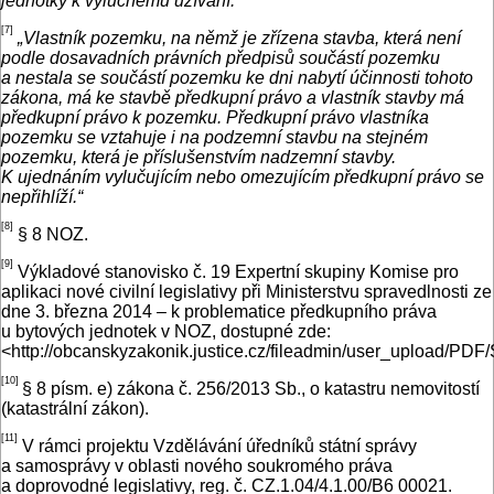
jednotky k výlučnému užívání.“
[7]
„Vlastník pozemku, na němž je zřízena stavba, která není
podle dosavadních právních předpisů součástí pozemku
a nestala se součástí pozemku ke dni nabytí účinnosti tohoto
zákona, má ke stavbě předkupní právo a vlastník stavby má
předkupní právo k pozemku. Předkupní právo vlastníka
pozemku se vztahuje i na podzemní stavbu na stejném
pozemku, která je příslušenstvím nadzemní stavby.
K ujednáním vylučujícím nebo omezujícím předkupní právo se
nepřihlíží.“
[8]
§ 8 NOZ.
[9]
Výkladové stanovisko č. 19 Expertní skupiny Komise pro
aplikaci nové civilní legislativy při Ministerstvu spravedlnosti ze
dne 3. března 2014 – k problematice předkupního práva
u bytových jednotek v NOZ, dostupné zde:
<http://obcanskyzakonik.justice.cz/fileadmin/user_upload/PDF
[10]
§ 8 písm. e) zákona č. 256/2013 Sb., o katastru nemovitostí
(katastrální zákon).
[11]
V rámci projektu Vzdělávání úředníků státní správy
a samosprávy v oblasti nového soukromého práva
a doprovodné legislativy, reg. č. CZ.1.04/4.1.00/B6 00021.