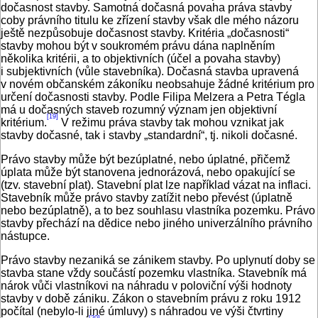
dočasnost stavby. Samotná dočasná povaha práva stavby
coby právního titulu ke zřízení stavby však dle mého názoru
ještě nezpůsobuje dočasnost stavby. Kritéria „dočasnosti“
stavby mohou být v soukromém právu dána naplněním
několika kritérii, a to objektivních (účel a povaha stavby)
i subjektivních (vůle stavebníka). Dočasná stavba upravená
v novém občanském zákoníku neobsahuje žádné kritérium pro
určení dočasnosti stavby. Podle Filipa Melzera a Petra Tégla
má u dočasných staveb rozumný význam jen objektivní
[19]
kritérium.
V režimu práva stavby tak mohou vznikat jak
stavby dočasné, tak i stavby „standardní“, tj. nikoli dočasné.
Právo stavby může být bezúplatné, nebo úplatné, přičemž
úplata může být stanovena jednorázová, nebo opakující se
(tzv. stavební plat). Stavební plat lze například vázat na inflaci.
Stavebník může právo stavby zatížit nebo převést (úplatně
nebo bezúplatně), a to bez souhlasu vlastníka pozemku. Právo
stavby přechází na dědice nebo jiného univerzálního právního
nástupce.
Právo stavby nezaniká se zánikem stavby. Po uplynutí doby se
stavba stane vždy součástí pozemku vlastníka. Stavebník má
nárok vůči vlastníkovi na náhradu v poloviční výši hodnoty
stavby v době zániku. Zákon o stavebním právu z roku 1912
počítal (nebylo‑li jiné úmluvy) s náhradou ve výši čtvrtiny