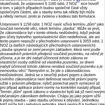
[6]
skutečnosti, že ustanovení § 1160 odst. 2 NOZ
sice hovoří
o tom, v jakých případech budou společné části vždy
společnými částmi, ale u stavby tomu tak někdy být může
a někdy nemusí, proto je zvolena v kodexu tato formulace.
Ustanovení § 1158 odst. 1 NOZ navíc užívá termínu „dům“ jako
součást nemovité věci, nikoli termínu „stavba“. Může se jevit,
že zákonodárce byl v tomto ohledu nedůsledný, když jednak
pro účely bytového spoluvlastnictví dům nedefinoval, ale ani
tento pojem nepoužil v přechodném ustanovení § 3055 odst. 1
NOZ (a dalších následujících přechodných ustanoveních):
„stavba spojená se zemí pevným základem, která není podle
dosavadních právních předpisů součástí pozemku, na němž je
zřízena, a je ke dni nabytí účinnosti tohoto zákona ve
vlastnictví osoby odlišné od vlastníka pozemku, se dnem
nabytí účinnosti tohoto zákona nestává součástí pozemku a je
nemovitou věcí.“
Nemyslím si, že jde o zákonodárcovu
nedůslednost. Jedná se o neurčitý právní pojem a úkolem
civilního zákonodárce není definovat neurčité právní pojmy
užité v právním předpise, nýbrž ponechat jejich vymezení až
pro případ aplikace právní normy na konkrétní nastalý případ.
Termín „dům“ oproti zákonu o vlastnictví bytů tak již není novým
občanským zákoníkem definován. Chápu jej jako pojem užší
k pojmu stavba – jako stavbu určenou k obývání. Jednotkou
totiž může být i nebytová jednotka, která neslouží k bydlení (ale