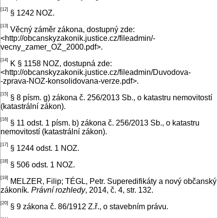
[12]
§ 1242 NOZ.
[13]
Věcný záměr zákona, dostupný zde:
<http://obcanskyzakonik.justice.cz/fileadmin/­
vecny_zamer_OZ_2000.pdf>.
[14]
K § 1158 NOZ, dostupná zde:
<http://obcanskyzakonik.justice.cz/fileadmin/Duvodova-
‑zprava-NOZ-konsolidovana-verze.pdf>.
[15]
§ 8 písm. g) zákona č. 256/2013 Sb., o katastru nemovitostí
(katastrální zákon).
[16]
§ 11 odst. 1 písm. b) zákona č. 256/2013 Sb., o katastru
nemovitostí (katastrální zá­kon).
[17]
§ 1244 odst. 1 NOZ.
[18]
§ 506 odst. 1 NOZ.
[19]
MELZER, Filip; TÉGL, Petr. Superedifikáty a nový občanský
zákoník
. Právní rozhledy
, 2014, č. 4, str. 132.
[20]
§ 9 zákona č. 86/1912 Z.ř., o stavebním právu.