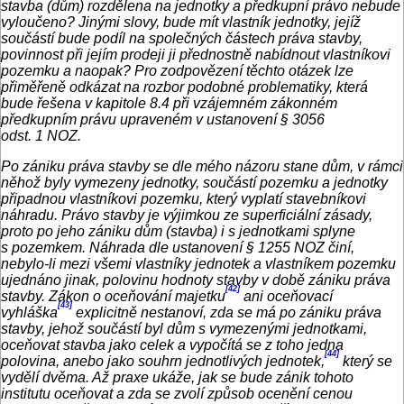
stavba (dům) rozdělena na jednotky a předkupní právo nebude
vyloučeno? Jinými slovy, bude mít vlastník jednotky, jejíž
součástí bude podíl na společných částech práva stavby,
povinnost při jejím prodeji ji přednostně nabídnout vlastníkovi
pozemku a naopak? Pro zodpovězení těchto otázek lze
přiměřeně odkázat na rozbor podobné problematiky, která
bude řešena v kapitole 8.4 při vzájemném zákonném
předkupním právu upraveném v ustanovení § 3056
odst. 1 NOZ.
Po zániku práva stavby se dle mého názoru stane dům, v rámci
něhož byly vymezeny jednotky, součástí pozemku a jednotky
připadnou vlastníkovi pozemku, který vyplatí stavebníkovi
náhradu. Právo stavby je výjimkou ze superficiální zásady,
proto po jeho zániku dům (stavba) i s jednotkami splyne
s pozemkem. Náhrada dle ustanovení § 1255 NOZ činí,
nebylo‑li mezi všemi vlastníky jednotek a vlastníkem pozemku
ujednáno jinak, polovinu hodnoty stavby v době zániku práva
[42]
stavby. Zákon o oceňování majetku
ani oceňovací
[43]
vyhláška
explicitně nestanoví, zda se má po zániku práva
stavby, jehož součástí byl dům s vymezenými jednotkami,
oceňovat stavba jako celek a vypočítá se z toho jedna
[44]
polovina, anebo jako souhrn jednotlivých jednotek,
který se
vydělí dvěma. Až praxe ukáže, jak se bude zánik tohoto
institutu oceňovat a zda se zvolí způsob ocenění cenou