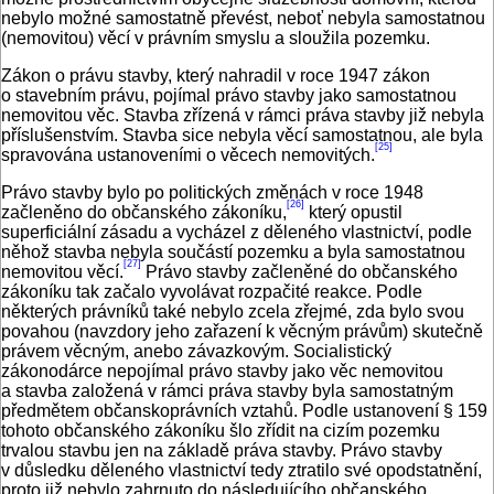
nebylo možné samostatně převést, neboť nebyla samostatnou
(nemovitou) věcí v právním smyslu a sloužila pozemku.
Zákon o právu stavby, který nahradil v roce 1947 zákon
o stavebním právu, pojímal právo stavby jako samostatnou
nemovitou věc. Stavba zřízená v rámci práva stavby již nebyla
příslušenstvím. Stavba sice nebyla věcí samostatnou, ale byla
[25]
spravována ustanoveními o věcech nemovitých.
Právo stavby bylo po politických změnách v roce 1948
[26]
začleněno do občanského zákoníku,
který opustil
superficiální zásadu a vycházel z děleného vlastnictví, podle
něhož stavba nebyla součástí pozemku a byla samostatnou
[27]
nemovitou věcí.
Právo stavby začleněné do občanského
zákoníku tak začalo vyvolávat rozpačité reakce. Podle
některých právníků také nebylo zcela zřejmé, zda bylo svou
povahou (navzdory jeho zařazení k věcným právům) skutečně
právem věcným, anebo závazkovým. Socialistický
zákonodárce nepojímal právo stavby jako věc nemovitou
a stavba založená v rámci práva stavby byla samostatným
předmětem občanskoprávních vztahů. Podle ustanovení § 159
tohoto občanského zákoníku šlo zřídit na cizím pozemku
trvalou stavbu jen na základě práva stavby. Právo stavby
v důsledku děleného vlastnictví tedy ztratilo své opodstatnění,
proto již nebylo zahrnuto do následujícího občanského