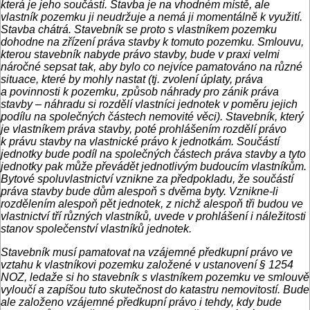
která je jeho součástí. Stavba je na vhodném místě, ale
vlastník pozemku ji neudržuje a nemá ji momentálně k využití.
Stavba chátrá. Stavebník se proto s vlastníkem pozemku
dohodne na zřízení práva stavby k tomuto pozemku. Smlouvu,
kterou stavebník nabyde právo stavby, bude v praxi velmi
náročné sepsat tak, aby bylo co nejvíce pamatováno na různé
situace, které by mohly nastat (tj. zvolení úplaty, práva
a povinnosti k pozemku, způsob náhrady pro zánik práva
stavby – náhradu si rozdělí vlastníci jednotek v poměru jejich
podílu na společných částech nemovité věci). Stavebník, který
je vlastníkem práva stavby, poté prohlášením rozdělí právo
k právu stavby na vlastnické právo k jednotkám. Součástí
jednotky bude podíl na společných částech práva stavby a tyto
jednotky pak může převádět jednotlivým budoucím vlastníkům.
Bytové spoluvlastnictví vznikne za předpokladu, že součástí
práva stavby bude dům alespoň s dvěma byty. Vznikne‑li
rozdělením alespoň pět jednotek, z nichž alespoň tři budou ve
vlastnictví tří různých vlastníků, uvede v prohlášení i náležitosti
stanov společenství vlastníků jednotek.
Stavebník musí pamatovat na vzájemné předkupní právo ve
vztahu k vlastníkovi pozemku založené v ustanovení § 1254
NOZ, ledaže si ho stavebník s vlastníkem pozemku ve smlouvě
vyloučí a zapíšou tuto skutečnost do katastru nemovitostí. Bude
ale založeno vzájemné předkupní právo i tehdy, kdy bude