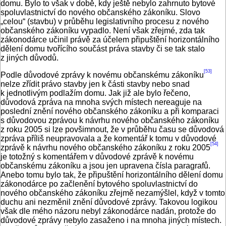
domu. Bylo to však v době, kdy ještě nebylo zahrnuto bytové
spoluvlastnictví do nového občanského zákoníku. Slovo
„celou“ (stavbu) v průběhu legislativního procesu z nového
občanského zákoníku vypadlo. Není však zřejmé, zda tak
zákonodárce učinil právě za účelem připuštění horizontálního
dělení domu tvořícího součást práva stavby či se tak stalo
z jiných důvodů.
[53]
Podle důvodové zprávy k novému občanskému zákoníku
nelze zřídit právo stavby jen k části stavby nebo snad
k jednotlivým podlažím domu. Jak již ale bylo řečeno,
důvodová zpráva na mnoha svých místech nereaguje na
poslední znění nového občanského zákoníku a při komparaci
s důvodovou zprávou k návrhu nového občanského zákoníku
z roku 2005 si lze povšimnout, že v průběhu času se důvodová
zpráva příliš neupravovala a že komentář k tomu v důvodové
[54]
zprávě k návrhu nového občanského zákoníku z roku 2005
je totožný s komentářem v důvodové zprávě k novému
občanskému zákoníku a jsou jen upravena čísla paragrafů.
Anebo tomu bylo tak, že připuštění horizontálního dělení domu
zákonodárce po začlenění bytového spoluvlastnictví do
nového občanského zákoníku zřejmě nezamýšlel, když v tomto
duchu ani nezměnil znění důvodové zprávy. Takovou logikou
však dle mého názoru nebyl zákonodárce nadán, protože do
důvodové zprávy nebylo zasaženo i na mnoha jiných místech.