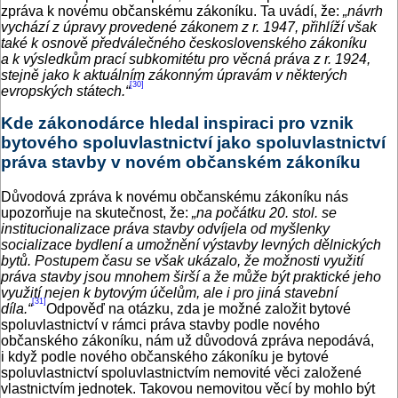
zpráva k novému občanskému zákoníku. Ta uvádí, že:
„návrh
vychází z úpravy provedené zákonem z r. 1947, přihlíží však
také k osnově předválečného československého zákoníku
a k výsledkům prací subkomitétu pro věcná práva z r. 1924,
stejně jako k aktuálním zákonným úpravám v některých
[30]
evropských státech.“
Kde zákonodárce hledal inspiraci pro vznik
bytového spoluvlastnictví jako spoluvlastnictví
práva stavby v novém občanském zákoníku
Důvodová zpráva k novému občanskému zákoníku nás
upozorňuje na skutečnost, že:
„na počátku 20. stol. se
institucionalizace práva stavby odvíjela od myšlenky
socializace bydlení a umožnění výstavby levných dělnických
bytů. Postupem času se však ukázalo, že možnosti využití
práva stavby jsou mnohem širší a že může být praktické jeho
využití nejen k bytovým účelům, ale i pro jiná stavební
[31]
díla.“
Odpověď na otázku, zda je možné založit bytové
spoluvlastnictví v rámci práva stavby podle nového
občanského zákoníku, nám už důvodová zpráva nepodává,
i když podle nového občanského zákoníku je bytové
spoluvlastnictví spoluvlastnictvím nemovité věci založené
vlastnictvím jednotek. Takovou nemovitou věcí by mohlo být