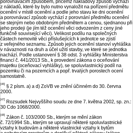
porovnávacím způsobem, přičemž nákladový způsob vychází
z nákladů, které by bylo nutno vynaložit na pořízení předmětu
ocenění v místě ocenění a podle jeho stavu ke dni ocenění
a porovnávací způsob vychází z porovnání předmětu ocenění
se stejným nebo obdobným předmětem a cenou, sjednanou při
jeho prodeji (je jím též ocenění věci odvozením z ceny jiné
funkčně související věci). Velikost podílu na společných
částech nemovité věci příslušejících k jednotce se zjistí
z veřejného seznamu. Způsob jejich ocenění stanoví vyhláška
v návaznosti na druh a účel užití stavby, ve které se jednotka
nachází. Podle ustanovení § 38 odst. 3 vyhlášky Ministerstva
financí č. 441/2013 Sb., k provedení zákona o oceňování
majetku (oceňovací vyhlášky), se spoluvlastnický podíl na
pozemku či na pozemcích a popř. trvalých porostech ocení
samostatně.
[46]
§ 2 písm. a) a d) ZoVB ve znění účinném do 30. června
2000.
[47]
Rozsudek Nejvyššího soudu ze dne 7. května 2002, sp. zn.:
30 Cdo 1068/2000.
[48]
Zákon č. 103/2000 Sb., kterým se mění zákon
č. 72/1994 Sb., kterým se upravují některé spoluvlastnické
vztahy k budovám a některé vlastnické vztahy k bytům