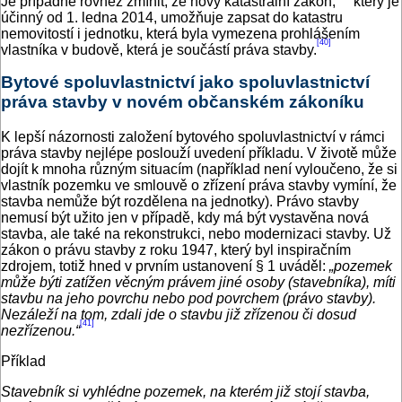
Je případné rovněž zmínit, že nový katastrální zákon,
který je
účinný od 1. ledna 2014, umožňuje zapsat do katastru
nemovitostí i jednotku, která byla vymezena prohlášením
[40]
vlastníka v budově, která je součástí práva stavby.
Bytové spoluvlastnictví jako spoluvlastnictví
práva stavby v novém občanském zákoníku
K lepší názornosti založení bytového spoluvlastnictví v rámci
práva stavby nejlépe poslouží uvedení příkladu. V životě může
dojít k mnoha různým situacím (například není vyloučeno, že si
vlastník pozemku ve smlouvě o zřízení práva stavby vymíní, že
stavba nemůže být rozdělena na jednotky). Právo stavby
nemusí být užito jen v případě, kdy má být vystavěna nová
stavba, ale také na rekonstrukci, nebo modernizaci stavby. Už
zákon o právu stavby z roku 1947, který byl inspiračním
zdrojem, totiž hned v prvním ustanovení § 1 uváděl:
„pozemek
může býti zatížen věcným právem jiné osoby (stavebníka), míti
stavbu na jeho povrchu nebo pod povrchem (právo stavby).
Nezáleží na tom, zdali jde o stavbu již zřízenou či dosud
[41]
nezřízenou.“
Příklad
Stavebník si vyhlédne pozemek, na kterém již stojí stavba,