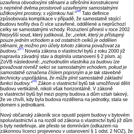
uzavřena obvodovými stěnami a střešními konstrukcemi
s nejméně dvěma prostorově uzavřenými samostatnými
[46]
užitkovými prostory, s výjimkou hal.“
Tato definice
způsobovala komplikace v případě, že samostatně stojící
budovu tvořily dva či více uzavřené, oddělené a neprůchozí
celky se samostatnými vchody. Rozuzlení přinesl v roce 2002
Nejvyšší soud, který judikoval, že:
„celek, který je přístupný
pouze jedním vchodem a od ostatních celků je oddělen
stěnami, je možno pro účely tohoto zákona považovat za
[47]
budovu.“
Novela zákona o vlastnictví bytů z roku 2000 již
napravila závadný stav a doplnila ustanovení § 2 písm. a)
ZoVB následovně:
„rozhodnutím vlastníka za budovu lze
považovat rovněž sekci se samostatným vchodem, pokud je
samostatně označena číslem popisným a je tak stavebně
technicky uspořádána, že může plnit samostatně základní
[48]
funkci budovy.“
Zákon o vlastnictví bytů tak umožňoval dělit
budovu vertikálně, nikoli však horizontálně. V zákoně
o vlastnictví bytů byl mezi pojmy budova a dům vztah takový,
že ve chvíli, kdy byla budova rozdělena na jednotky, stala se
domem s jednotkami.
Nový občanský zákoník sice opustil pojem budovy v bytovém
spoluvlastnictví a na rozdíl od zákona o vlastnictví bytů již dům
s byty nedefinuje, ale přesto se domnívám (odkazem na
zákonnou licenci projevenou v ustanovení § 1 odst. 2 NOZ), že