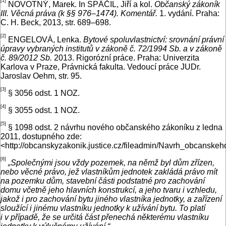
[1]
NOVOTNÝ, Marek. In SPÁČIL, Jiří a kol.
Občanský zákoník
III. Věcná práva (k §§ 976–1474). Komentář.
1. vydání. Praha:
C. H. Beck, 2013, str. 689–698.
[2]
ENGELOVÁ, Lenka.
Bytové spoluvlastnictví: srovnání právní
úpravy vybraných institutů v zákoně č. 72/1994 Sb. a v zákoně
č. 89/2012 Sb.
2013. Rigorózní práce. Praha: Univerzita
Karlova v Praze, Právnická fakulta. Vedoucí práce JUDr.
Jaroslav Oehm, str. 95.
[3]
§ 3056 odst. 1 NOZ.
[4]
§ 3055 odst. 1 NOZ.
[5]
§ 1098 odst. 2 návrhu nového občanského zákoníku z ledna
2011, dostupného zde:
<http://obcanskyzakonik.justice.cz/fileadmin/Navrh_obcansk
[6]
„Společnými jsou vždy pozemek, na němž byl dům zřízen,
nebo věcné právo, jež vlastníkům jednotek zakládá právo mít
na pozemku dům, stavební části podstatné pro zachování
domu včetně jeho hlavních konstrukcí, a jeho tvaru i vzhledu,
jakož i pro zachování bytu jiného vlastníka jednotky, a zařízení
sloužící i jinému vlastníku jednotky k užívání bytu. To platí
i v případě, že se určitá část přenechá některému vlastníku