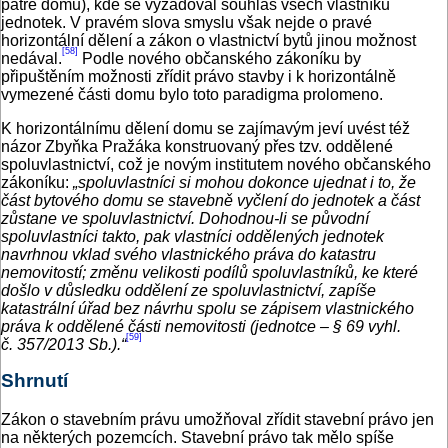
patře domu), kde se vyžadoval souhlas všech vlastníků
jednotek. V pravém slova smyslu však nejde o pravé
horizontální dělení a zákon o vlastnictví bytů jinou možnost
[58]
nedával.
Podle nového občanského zákoníku by
připuštěním možnosti zřídit právo stavby i k horizontálně
vymezené části domu bylo toto paradigma prolomeno.
K horizontálnímu dělení domu se zajímavým jeví uvést též
názor Zbyňka Pražáka konstruovaný přes tzv. oddělené
spoluvlastnictví, což je novým institutem nového občanského
zákoníku:
„spoluvlastníci si mohou dokonce ujednat i to, že
část bytového domu se stavebně vyčlení do jednotek a část
zůstane ve spoluvlastnictví. Dohodnou‑li se původní
spoluvlastníci takto, pak vlastníci oddělených jednotek
navrhnou vklad svého vlastnického práva do katastru
nemovitostí; změnu velikosti podílů spoluvlastníků, ke které
došlo v důsledku oddělení ze spoluvlastnictví, zapíše
katastrální úřad bez návrhu spolu se zápisem vlastnického
práva k oddělené části nemovitosti (jednotce – § 69 vyhl.
[59]
č. 357/2013 Sb.).“
Shrnutí
Zákon o stavebním právu umožňoval zřídit stavební právo jen
na některých pozemcích. Stavební právo tak mělo spíše