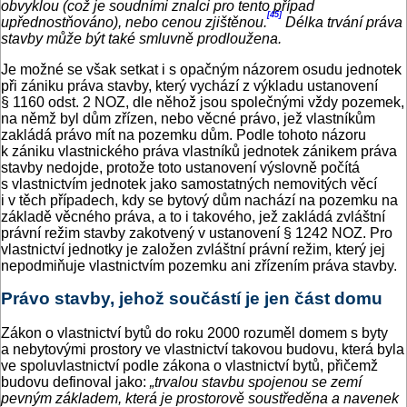
obvyklou (což je soudními znalci pro tento případ
[45]
upřednostňováno), nebo cenou zjištěnou.
Délka trvání práva
stavby může být také smluvně prodloužena.
Je možné se však setkat i s opačným názorem osudu jednotek
při zániku práva stavby, který vychází z výkladu ustanovení
§ 1160 odst. 2 NOZ, dle něhož jsou společnými vždy pozemek,
na němž byl dům zřízen, nebo věcné právo, jež vlastníkům
zakládá právo mít na pozemku dům. Podle tohoto názoru
k zániku vlastnického práva vlastníků jednotek zánikem práva
stavby nedojde, protože toto ustanovení výslovně počítá
s vlastnictvím jednotek jako samostatných nemovitých věcí
i v těch případech, kdy se bytový dům nachází na pozemku na
základě věcného práva, a to i takového, jež zakládá zvláštní
právní režim stavby zakotvený v ustanovení § 1242 NOZ. Pro
vlastnictví jednotky je založen zvláštní právní režim, který jej
nepodmiňuje vlastnictvím pozemku ani zřízením práva stavby.
Právo stavby, jehož součástí je jen část domu
Zákon o vlastnictví bytů do roku 2000 rozuměl domem s byty
a nebytovými prostory ve vlastnictví takovou budovu, která byla
ve spoluvlastnictví podle zákona o vlastnictví bytů, přičemž
budovu definoval jako:
„trvalou stavbu spojenou se zemí
pevným základem, která je prostorově soustředěna a navenek