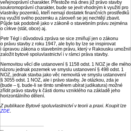
veřejnoprávní charakter. Přestože má dnes již právo stavby
soukromoprávní charakter, bude se jevit vhodným k využití pro
vlastníky pozemků, kteří nemají dostatek finančních prostředků
na využití svého pozemku a zároveň se jej nechtějí zbavit.
Půjde tak podobně jako v zákoně o stavebním právu zejména
o církve (stát, obce) aj.
Petr Tégl i důvodová zpráva se sice zmiňují jen o zákonu
o právu stavby z roku 1947, ale bylo by lze se inspirovat
i úpravou zákona o stavebním právu, který v Rakousku umožnil
založit bytové spoluvlastnictví i v rámci práva stavby.
Nemovitou věcí dle ustanovení § 1158 odst. 1 NOZ je dle mého
názoru jednak pozemek ve smyslu ustanovení § 498 odst. 1
NOZ, jednak stavba jako věc nemovitá ve smyslu ustanovení
§ 3055 odst. 1 NOZ, ale i právo stavby. Je otázkou, zda je
(bude – tj. bude‑li se tímto směrem ubírat judikatura) možné
zřídit právo stavby k části domu vzniklého na základě jeho
horizontálního dělení.
Z publikace Bytové spoluvlastnictví v teorii a praxi. Koupit lze
ZDE
.