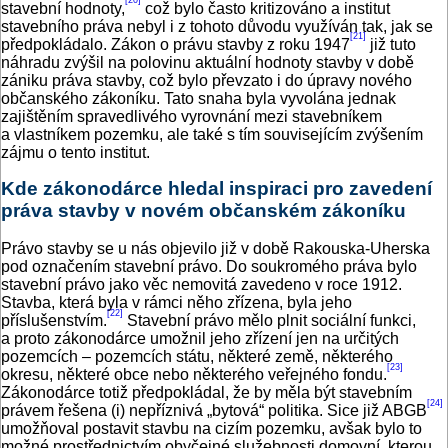
[20]
stavební hodnoty,
což bylo často kritizováno a institut
stavebního práva nebyl i z tohoto důvodu využíván tak, jak se
[21]
předpokládalo. Zákon o právu stavby z roku 1947
již tuto
náhradu zvýšil na polovinu aktuální hodnoty stavby v době
zániku práva stavby, což bylo převzato i do úpravy nového
občanského zákoníku. Tato snaha byla vyvolána jednak
zajištěním spravedlivého vyrovnání mezi stavebníkem
a vlastníkem pozemku, ale také s tím souvisejícím zvýšením
zájmu o tento institut.
Kde zákonodárce hledal inspiraci pro zavedení
práva stavby v novém občanském zákoníku
Právo stavby se u nás objevilo již v době Rakouska‑Uherska
pod označením stavební právo. Do soukromého práva bylo
stavební právo jako věc nemovitá zavedeno v roce 1912.
Stavba, která byla v rámci něho zřízena, byla jeho
[22]
příslušenstvím.
Stavební právo mělo plnit sociální funkci,
a proto zákonodárce umožnil jeho zřízení jen na určitých
pozemcích – pozemcích státu, některé země, některého
[23]
okresu, některé obce nebo některého veřejného fondu.
Zákonodárce totiž předpokládal, že by měla být stavebním
[24]
právem řešena (i) nepříznivá „bytová“ politika. Sice již ABGB
umožňoval postavit stavbu na cizím pozemku, avšak bylo to
možné prostřednictvím obyčejné služebnosti domovní, kterou