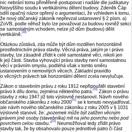
nic nebrání tomu přiměřeně postupovat i nadále dle judikatury
Nejvyššího soudu k vertikálnímu dělení budovy. Zdeněk Čáp
sdílí opačný názor opřený o argumentaci, že vzhledem k tomu,
že nový občanský zákoník nepřevzal ustanovení § 2 písm. a)
ZoVB, podle něhož bylo lze považovat za budovu rovněž sekci
se samostatným vchodem, nelze již dům (­budovu) dělit
[49]
vertikálně.
Otázkou zůstává, zda může být dům rozdělen horizontálně
prostřednictvím práva stavby. Věcná práva, jakým je i právo
stavby, lze zásadně zřídit k celé samostatné věci, nikoli jen
k její části. Stavba vyhovující právu stavby není samostatnou
věcí v právním smyslu, podléhá však v tomto směru
ustanovením o nemovitých věcech. Základní pravidlo
o věcných právech tak horizontální dělení zcela nevylučuje.
Zákon o stavebním právu z roku 1912 nepřipouštěl stavební
[50]
právo k dílu domu, zejména některého patra.
Zákon o právu
stavby z roku 1947 již toto výslovně nestanovil. Návrh nového
[51]
občanského zákoníku z roku 2000
se k tomuto nevyjadřoval,
ale návrh nového občanského zákoníku z roku 2005 v § 1031
výslovně stanovil, že:
„pozemek může být zatížen věcným
právem jiné osoby (stavebníka) mít na jeho povrchu nebo pod
[52]
povrchem celou stavbu.“
Neumožňoval tedy zřídit právo
stavby tak, že by obsahovalo pouze jednotlivé patro či část