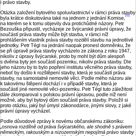
i právo stavby.
Otázka založení bytového spoluvlastnictví v rámci práva stavby
[32]
byla krátce diskutována také na jednom z jednání Komise,
na kterém se k tomu objevily dva protichůdné názory. Petr
Bezouška připustil, vycházeje ze švýcarské právní úpravy, že
součástí práva stavby může být stavba, v rámci níž
prohlášením vlastník práva stavby rozdělí stavbu na jednotlivé
jednotky. Petr Tégl na jednání naopak pronesl domněnku, že
se při úpravě práva stavby vycházelo ze zákona z roku 1947,
nikoliv z úpravy švýcarské, proto by mohl být dům alespoň
s dvěma byty jen součástí pozemku, nikoliv práva stavby. Dle
jeho názoru by to bylo popření institutu věcného práva stavby,
neboť by došlo k rozštěpení stavby, která je součástí práva
stavby, na samostatné nemovité věci. Podle mého názoru ale
k takovému štěpení dochází i v případě stavby, která je
součástí jiné nemovité věci‑pozemku. Petr Tégl tuto záležitost
dále zkomparoval s polskou právní úpravou, podle níž není
možné, aby byl bytový dům součástí práva stavby. Položil si
proto otázku, jaký byl úmysl zákonodárce, jinými slovy, z jaké
právní úpravy vycházel.
Podle důvodové zprávy k novému občanskému zákoníku:
„osnova rozdílně od práva švýcarského, ale shodně s právem
německým, rakouským a nizozemským nepojímá právo stavby