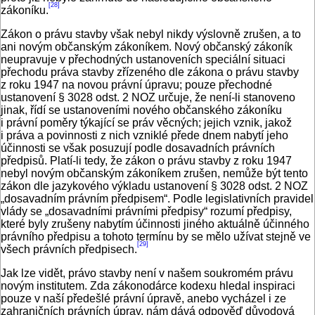
[28]
zákoníku.
Zákon o právu stavby však nebyl nikdy výslovně zrušen, a to
ani novým občanským zákoníkem. Nový občanský zákoník
neupravuje v přechodných ustanoveních speciální situaci
přechodu práva stavby zřízeného dle zákona o právu stavby
z roku 1947 na novou právní úpravu; pouze přechodné
ustanovení § 3028 odst. 2 NOZ určuje, že není‑li stanoveno
jinak, řídí se ustanoveními nového občanského zákoníku
i právní poměry týkající se práv věcných; jejich vznik, jakož
i práva a povinnosti z nich vzniklé přede dnem nabytí jeho
účinnosti se však posuzují podle dosavadních právních
předpisů. Platí‑li tedy, že zákon o právu stavby z roku 1947
nebyl novým občanským zákoníkem zrušen, nemůže být tento
zákon dle jazykového výkladu ustanovení § 3028 odst. 2 NOZ
„dosavadním právním předpisem“. Podle legislativních pravidel
vlády se „dosavadními právními předpisy“ rozumí předpisy,
které byly zrušeny nabytím účinnosti jiného aktuálně účinného
právního předpisu a tohoto termínu by se mělo užívat stejně ve
[29]
všech právních předpisech.
Jak lze vidět, právo stavby není v našem soukromém právu
novým institutem. Zda zákonodárce kodexu hledal inspiraci
pouze v naší předešlé právní úpravě, anebo vycházel i ze
zahraničních právních úprav, nám dává odpověď důvodová