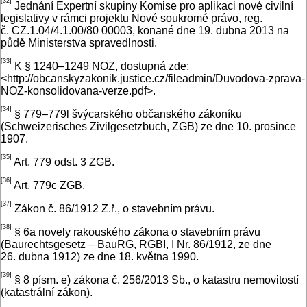
[32]
Jednání Expertní skupiny Komise pro aplikaci nové civilní
legislativy v rámci projektu Nové soukromé právo, reg.
č. CZ.1.04/4.1.00/80 00003, konané dne 19. dubna 2013 na
půdě Ministerstva spravedlnosti.
[33]
K § 1240–1249 NOZ, dostupná zde:
<http://obcanskyzakonik.justice.cz/fileadmin/­Duvodova-zprava-
NOZ-konsolidovana-verze.pdf>.
[34]
§ 779–779l švýcarského občanského zákoníku
(Schweizerisches Zivilgesetzbuch, ZGB) ze dne 10. prosince
1907.
[35]
Art. 779 odst. 3 ZGB.
[36]
Art. 779c ZGB.
[37]
Zákon č. 86/1912 Z.ř., o stavebním právu.
[38]
§ 6a novely rakouského zákona o stavebním právu
(Baurechtsgesetz – BauRG, RGBI, I Nr. 86/1912, ze dne
26. dubna 1912) ze dne 18. května 1990.
[39]
§ 8 písm. e) zákona č. 256/2013 Sb., o katastru nemovitostí
(katastrální zákon).