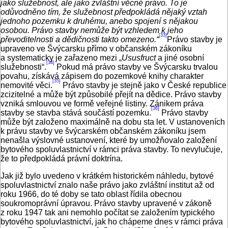
jako služebnost, ale jako zvláštní věcné právo. To je
odůvodněno tím, že služebnost předpokládá nějaký vztah
jednoho pozemku k druhému, anebo spojení s nějakou
osobou. Právo stavby nemůže být vzhledem k jeho
[33]
převoditelnosti a dědičnosti takto omezeno.“
Právo stavby je
upraveno ve Švýcarsku přímo v občanském zákoníku
a systematicky je zařazeno mezi „
Ususfruct
a jiné osobní
[34]
služebnosti“.
Pokud má právo stavby ve Švýcarsku trvalou
povahu, získává zápisem do pozemkové knihy charakter
[35]
nemovité věci.
Právo stavby je stejně jako v České republice
zcizitelné a může být způsobilé přejít na dědice. Právo stavby
vzniká smlouvou ve formě veřejné listiny. Zánikem práva
[36]
stavby se stavba stává součástí pozemku.
Právo stavby
může být založeno maximálně na dobu sta let. V ustanoveních
k právu stavby ve švýcarském občanském zákoníku jsem
nenašla výslovné ustanovení, které by umožňovalo založení
bytového spoluvlastnictví v rámci práva stavby. To nevylučuje,
že to předpokládá právní doktrína.
Jak již bylo uvedeno v krátkém historickém náhledu, bytové
spoluvlastnictví znalo naše právo jako zvláštní institut až od
roku 1966, do té doby se tato oblast řídila obecnou
soukromoprávní úpravou. Právo stavby upravené v zákoně
z roku 1947 tak ani nemohlo počítat se založením typického
bytového spoluvlastnictví, jak ho chápeme dnes v rámci práva