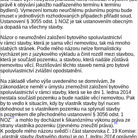
právě k obývání jakožto nadřazeného termínu k termínu
bydlení). Vymezení tomuto neurčitému právnímu pojmu bude
muset v jednotlivých rozhodovaných případech přiřadit soud.
Ustanovení § 3055 odst. 1 NOZ je tak ustanovením obecným
a dopadá na všechny stavby.
Názor o neumožnění založení bytového spoluvlastnictví
v rámci stavby, která je sama věcí nemovitou, tak má mnoho
slabých stránek. Podle mého názoru nelze formalisticky
vycházet jen z jazykového výkladu a činit rozdíl mezi stavbou,
která je součástí pozemku, a stavbou, která nadále zůstává
nemovitou věcí. Rozlišování těchto staveb nemá pro bytové
spoluvlastnictví zvláštní opodstatnění.
Na základě všeho výše uvedeného se domnívám, že
zákonodárce neměl v úmyslu znemožnit založení bytového
spoluvlastnictví v rámci stavby, která se ke dni 1. ledna 2014
nestala součástí pozemku a bude nadále věcí nemovitou. Pak
by to vedlo k situacím, kdy by vlastník stavby byl nucen
dohodnout se s vlastníkem pozemku na splynutí stavby
s pozemkem dle přechodného ustanovení § 3056 odst. 1
[7]
NOZ
a mohlo by docházet k šikanóznímu výkonu práva ze
[8]
strany vlastníka pozemku (zjevnému zneužití práva).
K podpoře mého názoru svědčí i část stanoviska č. 19 Komise:
„vlastník stavby (bytového domu) je po 1. lednu 2014 oprávněn