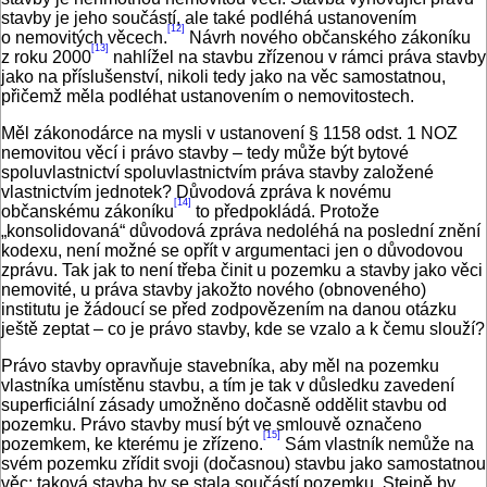
stavby je jeho součástí, ale také podléhá ustanovením
[12]
o nemovitých věcech.
Návrh nového občanského zákoníku
[13]
z roku 2000
nahlížel na stavbu zřízenou v rámci práva stavby
jako na příslušenství, nikoli tedy jako na věc samostatnou,
přičemž měla podléhat ustanovením o nemovitostech.
Měl zákonodárce na mysli v ustanovení § 1158 odst. 1 NOZ
nemovitou věcí i právo stavby – tedy může být bytové
spoluvlastnictví spoluvlastnictvím práva stavby založené
vlastnictvím jednotek? Důvodová zpráva k novému
[14]
občanskému zákoníku
to předpokládá. Protože
„konsolidovaná“ důvodová zpráva nedoléhá na poslední znění
kodexu, není možné se opřít v argumentaci jen o důvodovou
zprávu. Tak jak to není třeba činit u pozemku a stavby jako věci
nemovité, u práva stavby jakožto nového (obnoveného)
institutu je žádoucí se před zodpovězením na danou otázku
ještě zeptat – co je právo stavby, kde se vzalo a k čemu slouží?
Právo stavby opravňuje stavebníka, aby měl na pozemku
vlastníka umístěnu stavbu, a tím je tak v důsledku zavedení
superficiální zásady umožněno dočasně oddělit stavbu od
pozemku. Právo stavby musí být ve smlouvě označeno
[15]
pozemkem, ke kterému je zřízeno.
Sám vlastník nemůže na
svém pozemku zřídit svoji (dočasnou) stavbu jako samostatnou
věc; taková stavba by se stala součástí pozemku. Stejně by