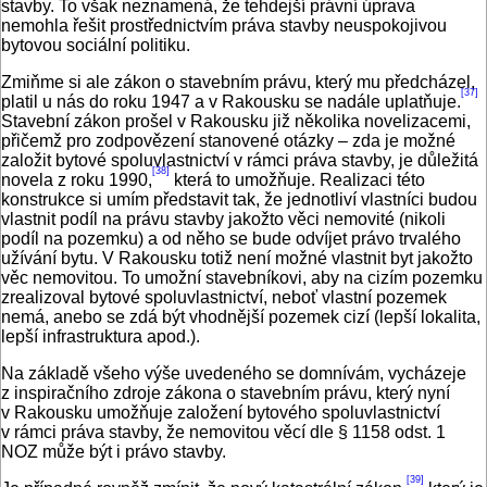
stavby. To však neznamená, že tehdejší právní úprava
nemohla řešit prostřednictvím práva stavby neuspokojivou
bytovou sociální politiku.
Zmiňme si ale zákon o stavebním právu, který mu předcházel,
[37]
platil u nás do roku 1947 a v Rakousku se nadále uplatňuje.
Stavební zákon prošel v Rakousku již několika novelizacemi,
přičemž pro zodpovězení stanovené otázky – zda je možné
založit bytové spoluvlastnictví v rámci práva stavby, je důležitá
[38]
novela z roku 1990,
která to umožňuje. Realizaci této
konstrukce si umím představit tak, že jednotliví vlastníci budou
vlastnit podíl na právu stavby jakožto věci nemovité (nikoli
podíl na pozemku) a od něho se bude odvíjet právo trvalého
užívání bytu. V Rakousku totiž není možné vlastnit byt jakožto
věc nemovitou. To umožní stavebníkovi, aby na cizím pozemku
zrealizoval bytové spoluvlastnictví, neboť vlastní pozemek
nemá, anebo se zdá být vhodnější pozemek cizí (lepší lokalita,
lepší infrastruktura apod.).
Na základě všeho výše uvedeného se domnívám, vycházeje
z inspiračního zdroje zákona o stavebním právu, který nyní
v Rakousku umožňuje založení bytového spoluvlastnictví
v rámci práva stavby, že nemovitou věcí dle § 1158 odst. 1
NOZ může být i právo stavby.
[39]