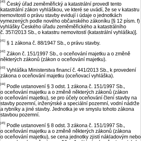
[40]
Český úřad zeměměřický a katastrální provedl tento
katastrální zákon vyhláškou, ve které se uvádí, že se v katastru
nemovitostí o právu stavby evidují i údaje o jednotkách
vymezených podle nového občanského zákoníku [§ 12 písm. f)
vyhlášky Českého úřadu zeměměřického a katastrálního
č. 357/2013 Sb., o katastru nemovitostí (katastrální vyhláška)].
[41]
§ 1 zákona č. 88/1947 Sb., o právu stavby.
[42]
Zákon č. 151/1997 Sb., o oceňování majetku a o změně
některých zákonů (zákon o oceňování majetku).
[43]
Vyhláška Ministerstva financí č. 441/2013 Sb., k provedení
zákona o oceňování majetku (oceňovací vyhláška).
[44]
Podle ustanovení § 3 odst. 1 zákona č. 151/1997 Sb.,
o oceňování majetku a o změně některých zákonů (zákon
o oceňování majetku), se pro účely oceňování člení stavby na
stavby pozemní, inženýrské a speciální pozemní, vodní nádrže
a rybníky a jiné stavby. Jednotka je ve smyslu tohoto zákona
stavbou pozemní.
[45]
Podle ustanovení § 8 odst. 3 zákona č. 151/1997 Sb.,
o oceňování majetku a o změně některých zákonů (zákona
o oceňování majetku), se cena jednotky zjistí nákladovým nebo