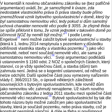
V komentáři k novému občanskému zákoníku se (bez patřičné
argumentace) uvádí, že:
„je samozřejmě k úvaze, zda
nedostatek vlastnického práva či práva stavby bude přímo
znemožňovat vznik bytového spoluvlastnictví v domě, který by
byl samostatnou nemovitou věcí, tedy pokud si dům samotný
uchová charakter nemovité věci podle § 3055. Je zřejmě třeba
se spíše přiklonit k tomu, že vznik jednotek v takovém domě po
[1]
účinnosti NOZ by neměl být možný.“
I podle Lenky
[2]
Engelové
není možné založit bytové spoluvlastnictví u stavby
(která k 1. lednu 2014 nesplynula s pozemkem v důsledku
[3]
odlišnosti vlastníka stavby a vlastníka pozemku
) jako věci
nemovité, neboť není součástí nemovité věci, ale sama je
[4]
samostatnou nemovitou věcí.
Svoji argumentaci podkládá
i ustanovením § 1160 odst. 2 NOZ o společných částech, který
stanoví, co je vždy společnou částí, a stavba (dům) tam
zahrnuta není. Jedná se o kogentní ustanovení, od něhož se
nelze odchýlit. Další společné části jsou vymezeny nařízením
vlády č. 366/2013 Sb., o úpravě některých záležitostí
souvisejících s bytovým spoluvlastnictvím, kde rovněž dům
jako nemovitou věc zahrnutý nenajdeme. Už návrh nového
občanského zákoníku z ledna 2011 stavbu mezi společné části
[5]
nemovité věci nezahrnoval.
Bytové spoluvlastnictví by tak dle
tohoto názoru bylo možné založit jen jako spoluvlastnictví
stavby, která je součástí pozemku, nebo práva stavby, což je
konstrukt nesmírně náročný. A dále je třeba si povšimnout