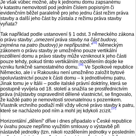
Je však vůbec možné, aby k jednomu domu zapsanému
v katastru nemovitostí pod jedním číslem popisným či
evidenčním běžel paralelně pro jeho jednu část režim práva
stavby a další jeho část by zůstala z režimu práva stavby
vyňata?
Tak například podle ustanovení § 1 odst. 3 německého zákona
o právu stavby:
„omezení práva stavby na část budovy,
[55]
zejména na patro (budovy) je nepřípustné.“
Německým
zákonem o právu stavby je umožněno pouze vertikální
rozdělení domu a právo stavby může vzniknout k jeho části
pouze tehdy, pokud tímto vertikálním rozdělením dojde ke
[56]
vzniku funkčně samostatného domu.
Ve Spolkové republice
Německo, ale i v Rakousku není umožněno založit bytové
spoluvlastnictví pouze k části domu – k jednotlivému patru.
Jinak tomu je v Itálii – podle italské právní doktríny, která se
postupně vyvíjela od 18. století a snažila se prostřednictvím
práva (ná)stavby ospravedlnit dělené vlastnictví, se fingovalo,
že každé patro je nemovitostí srovnatelnou s pozemkem.
Vlastník vrchního podlaží měl vždy věcné právo stavby k patru,
[57]
které se nacházelo pod ním a mohl jej kdykoli zcizit.
Horizontální „dělení“ dříve i dnes připadalo v České republice
v úvahu pouze nepřímo využitím smlouvy o výstavbě při
nástavbě jednotky (tzn. nikoli rozdělením jednotky v posledním