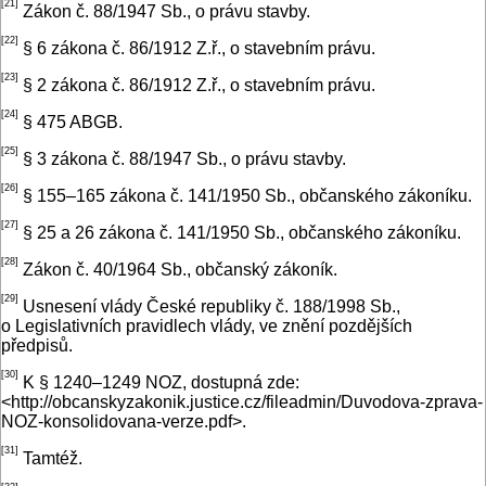
[21]
Zákon č. 88/1947 Sb., o právu stavby.
[22]
§ 6 zákona č. 86/1912 Z.ř., o stavebním právu.
[23]
§ 2 zákona č. 86/1912 Z.ř., o stavebním právu.
[24]
§ 475 ABGB.
[25]
§ 3 zákona č. 88/1947 Sb., o právu stavby.
[26]
§ 155–165 zákona č. 141/1950 Sb., občanského zákoníku.
[27]
§ 25 a 26 zákona č. 141/1950 Sb., občanského zákoníku.
[28]
Zákon č. 40/1964 Sb., občanský zákoník.
[29]
Usnesení vlády České republiky č. 188/1998 Sb.,
o Legislativních pravidlech vlády, ve znění pozdějších
předpisů.
[30]
K § 1240–1249 NOZ, dostupná zde:
<http://obcanskyzakonik.justice.cz/fileadmin/­Duvodova-zprava-
NOZ-konsolidovana-verze.pdf>.
[31]
Tamtéž.