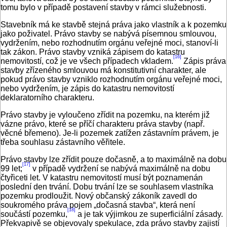
tomu bylo v případě postavení stavby v rámci služebnosti.
Stavebník má ke stavbě stejná práva jako vlastník a k pozemku
jako poživatel. Právo stavby se nabývá písemnou smlouvou,
vydržením, nebo rozhodnutím orgánu veřejné moci, stanoví‑li
tak zákon. Právo stavby vzniká zápisem do katastru
[16]
nemovitostí, což je ve všech případech vkladem.
Zápis práva
stavby zřízeného smlouvou má konstitutivní charakter, ale
pokud právo stavby vzniklo rozhodnutím orgánu veřejné moci,
nebo vydržením, je zápis do katastru nemovitostí
deklaratorního charakteru.
Právo stavby je vyloučeno zřídit na pozemku, na kterém již
vázne právo, které se příčí charakteru práva stavby (např.
věcné břemeno). Je‑li pozemek zatížen zástavním právem, je
třeba souhlasu zástavního věřitele.
Právo stavby lze zřídit pouze dočasně, a to maximálně na dobu
[17]
99 let;
v případě vydržení se nabývá maximálně na dobu
čtyřiceti let. V katastru nemovitostí musí být poznamenán
poslední den trvání. Dobu trvání lze se souhlasem vlastníka
pozemku prodloužit. Nový občanský zákoník zavedl do
soukromého práva pojem „dočasná stavba“, která není
[18]
součástí pozemku,
a je tak výjimkou ze superficiální zásady.
Překvapivě se objevovaly spekulace, zda právo stavby zajistí