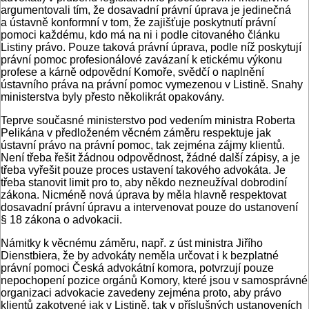
argumentovali tím, že dosavadní právní úprava je jedinečná
a ústavně konformní v tom, že zajišťuje poskytnutí právní
pomoci každému, kdo má na ni i podle citovaného článku
Listiny právo. Pouze taková právní úprava, podle níž poskytují
právní pomoc profesionálové zavázaní k etickému výkonu
profese a kárně odpovědní Komoře, svědčí o naplnění
ústavního práva na právní pomoc vymezenou v Listině. Snahy
ministerstva byly přesto několikrát opakovány.
Teprve současné ministerstvo pod vedením ministra Roberta
Pelikána v předloženém věcném záměru respektuje jak
ústavní právo na právní pomoc, tak zejména zájmy klientů.
Není třeba řešit žádnou odpovědnost, žádné další zápisy, a je
třeba vyřešit pouze proces ustavení takového advokáta. Je
třeba stanovit limit pro to, aby někdo nezneužíval dobrodiní
zákona. Nicméně nová úprava by měla hlavně respektovat
dosavadní právní úpravu a intervenovat pouze do ustanovení
§ 18 zákona o advokacii.
Námitky k věcnému záměru, např. z úst ministra Jiřího
Dienstbiera, že by advokáty neměla určovat i k bezplatné
právní pomoci Česká advokátní komora, potvrzují pouze
nepochopení pozice orgánů Komory, které jsou v samosprávné
organizaci advokacie zavedeny zejména proto, aby právo
klientů zakotvené jak v Listině, tak v příslušných ustanoveních