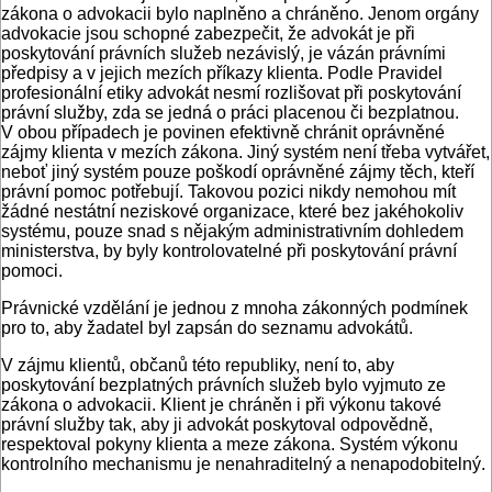
zákona o advokacii bylo naplněno a chráněno. Jenom orgány
advokacie jsou schopné zabezpečit, že advokát je při
poskytování právních služeb nezávislý, je vázán právními
předpisy a v jejich mezích příkazy klienta. Podle Pravidel
profesionální etiky advokát nesmí rozlišovat při poskytování
právní služby, zda se jedná o práci placenou či bezplatnou.
V obou případech je povinen efektivně chránit oprávněné
zájmy klienta v mezích zákona. Jiný systém není třeba vytvářet,
neboť jiný systém pouze poškodí oprávněné zájmy těch, kteří
právní pomoc potřebují. Takovou pozici nikdy nemohou mít
žádné nestátní neziskové organizace, které bez jakéhokoliv
systému, pouze snad s nějakým administrativním dohledem
ministerstva, by byly kontrolovatelné při poskytování právní
pomoci.
Právnické vzdělání je jednou z mnoha zákonných podmínek
pro to, aby žadatel byl zapsán do seznamu advokátů.
V zájmu klientů, občanů této republiky, není to, aby
poskytování bezplatných právních služeb bylo vyjmuto ze
zákona o advokacii. Klient je chráněn i při výkonu takové
právní služby tak, aby ji advokát poskytoval odpovědně,
respektoval pokyny klienta a meze zákona. Systém výkonu
kontrolního mechanismu je nenahraditelný a nenapodobitelný.