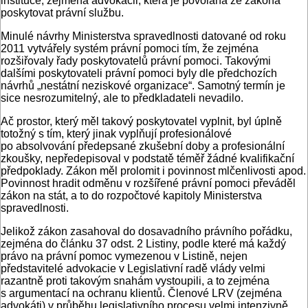
instituce, zejména advokacii, která je povolána ze zákona
poskytovat právní službu.
Minulé návrhy Ministerstva spravedlnosti datované od roku
2011 vytvářely systém právní pomoci tím, že zejména
rozšiřovaly řady poskytovatelů právní pomoci. Takovými
dalšími poskytovateli právní pomoci byly dle předchozích
návrhů „nestátní neziskové organizace“. Samotný termín je
sice nesrozumitelný, ale to předkladateli nevadilo.
Ač prostor, který měl takový poskytovatel vyplnit, byl úplně
totožný s tím, který jinak vyplňují profesionálové
po absolvování předepsané zkušební doby a profesionální
zkoušky, nepředepisoval v podstatě téměř žádné kvalifikační
předpoklady. Zákon měl prolomit i povinnost mlčenlivosti apod.
Povinnost hradit odměnu v rozšířené právní pomoci převáděl
zákon na stát, a to do rozpočtové kapitoly Ministerstva
spravedlnosti.
Jelikož zákon zasahoval do dosavadního právního pořádku,
zejména do článku 37 odst. 2 Listiny, podle které má každý
právo na právní pomoc vymezenou v Listině, nejen
představitelé advokacie v Legislativní radě vlády velmi
razantně proti takovým snahám vystoupili, a to zejména
s argumentací na ochranu klientů. Členové LRV (zejména
advokáti) v průběhu legislativního procesu velmi intenzivně